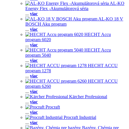
AL-KO
Energy Flex -Akumulátorová séria
...
viac
AL-KO 18 V
BOSCH Aku program
...
viac
HECHT Accu
program 6020
...
viac
HECHT Accu
program 5040
...
viac
HECHT ACCU
program 1278
...
viac
HECHT ACCU
program 6260
...
viac
Kärcher Professional
...
viac
Procraft
...
viac
Procraft Industrial
...
viac
Bazény, Chémia pre