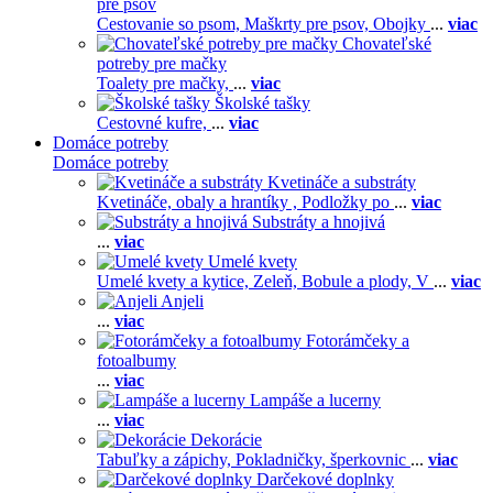
pre psov
Cestovanie so psom,
Maškrty pre psov,
Obojky
...
viac
Chovateľské
potreby pre mačky
Toalety pre mačky,
...
viac
Školské tašky
Cestovné kufre,
...
viac
Domáce potreby
Domáce potreby
Kvetináče a substráty
Kvetináče, obaly a hrantíky ,
Podložky po
...
viac
Substráty a hnojivá
...
viac
Umelé kvety
Umelé kvety a kytice,
Zeleň,
Bobule a plody,
V
...
viac
Anjeli
...
viac
Fotorámčeky a
fotoalbumy
...
viac
Lampáše a lucerny
...
viac
Dekorácie
Tabuľky a zápichy,
Pokladničky, šperkovnic
...
viac
Darčekové doplnky