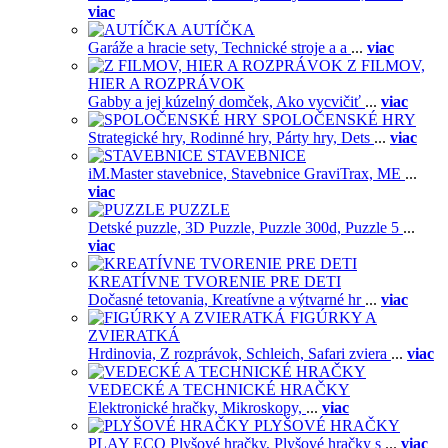
viac
AUTÍČKA
Garáže a hracie sety,
Technické stroje a a
...
viac
Z FILMOV,
HIER A ROZPRÁVOK
Gabby a jej kúzelný domček,
Ako vycvičiť
...
viac
SPOLOČENSKÉ HRY
Strategické hry,
Rodinné hry,
Párty hry,
Dets
...
viac
STAVEBNICE
iM.Master stavebnice,
Stavebnice GraviTrax,
ME
...
viac
PUZZLE
Detské puzzle,
3D Puzzle,
Puzzle 300d,
Puzzle 5
...
viac
KREATÍVNE TVORENIE PRE DETI
Dočasné tetovania,
Kreatívne a výtvarné hr
...
viac
FIGÚRKY A
ZVIERATKÁ
Hrdinovia,
Z rozprávok,
Schleich,
Safari zviera
...
viac
VEDECKÉ A TECHNICKÉ HRAČKY
Elektronické hračky,
Mikroskopy,
...
viac
PLYŠOVÉ HRAČKY
PLAY ECO Plyšové hračky,
Plyšové hračky s
...
viac