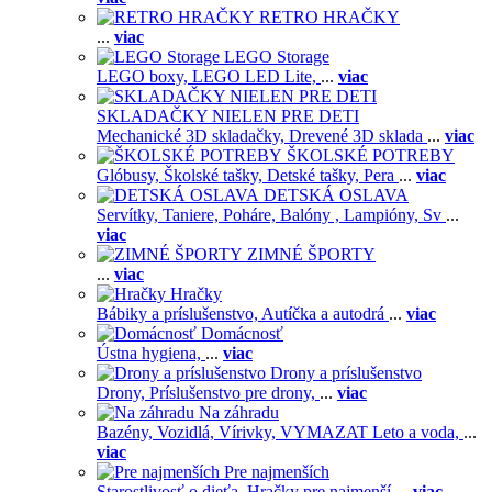
RETRO HRAČKY
...
viac
LEGO Storage
LEGO boxy,
LEGO LED Lite,
...
viac
SKLADAČKY NIELEN PRE DETI
Mechanické 3D skladačky,
Drevené 3D sklada
...
viac
ŠKOLSKÉ POTREBY
Glóbusy,
Školské tašky,
Detské tašky,
Pera
...
viac
DETSKÁ OSLAVA
Servítky,
Taniere,
Poháre,
Balóny ,
Lampióny,
Sv
...
viac
ZIMNÉ ŠPORTY
...
viac
Hračky
Bábiky a príslušenstvo,
Autíčka a autodrá
...
viac
Domácnosť
Ústna hygiena,
...
viac
Drony a príslušenstvo
Drony,
Príslušenstvo pre drony,
...
viac
Na záhradu
Bazény,
Vozidlá,
Vírivky,
VYMAZAT Leto a voda,
...
viac
Pre najmenších
Starostlivosť o dieťa,
Hračky pre najmenší
...
viac