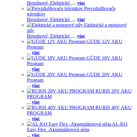
Benzínové,
Elektrické,
...
viac
Prevzdušňovače
trávnikov
Benzínové,
Elektrické,
...
viac
Elektrické a motorové
píly
Benzínové,
Elektrické,
...
viac
GÜDE 12V AKU
Program
...
viac
GÜDE 18V AKU
Program
...
viac
GÜDE 20V AKU
Program
...
viac
RURIS 20V AKU
PROGRAM
...
viac
RURIS 40V AKU
PROGRAM
...
viac
AL-KO
Easy Flex -Akumulátorová séria
...
viac