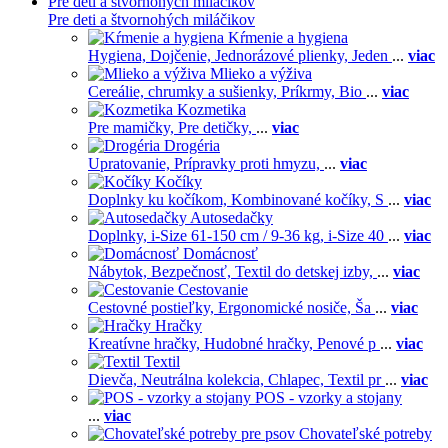
Pre deti a štvornohých miláčikov
Pre deti a štvornohých miláčikov
Kŕmenie a hygiena
Hygiena,
Dojčenie,
Jednorázové plienky,
Jeden
...
viac
Mlieko a výživa
Cereálie, chrumky a sušienky,
Príkrmy,
Bio
...
viac
Kozmetika
Pre mamičky,
Pre detičky,
...
viac
Drogéria
Upratovanie,
Prípravky proti hmyzu,
...
viac
Kočíky
Doplnky ku kočíkom,
Kombinované kočíky,
S
...
viac
Autosedačky
Doplnky,
i-Size 61-150 cm / 9-36 kg,
i-Size 40
...
viac
Domácnosť
Nábytok,
Bezpečnosť,
Textil do detskej izby,
...
viac
Cestovanie
Cestovné postieľky,
Ergonomické nosiče,
Ša
...
viac
Hračky
Kreatívne hračky,
Hudobné hračky,
Penové p
...
viac
Textil
Dievča,
Neutrálna kolekcia,
Chlapec,
Textil pr
...
viac
POS - vzorky a stojany
...
viac
Chovateľské potreby