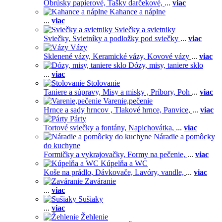
Obrúsky papierové,
Tašky darčekové,
...
viac
Kahance a náplne
...
viac
Sviečky a svietniky
Sviečky,
Svietníky a podložky pod sviečky
...
viac
Vázy
Sklenené vázy,
Keramické vázy,
Kovové vázy
...
viac
Dózy, misy, taniere sklo
...
viac
Stolovanie
Taniere a súpravy,
Misy a misky ,
Príbory,
Poh
...
viac
Varenie,pečenie
Hrnce a sady hrncov ,
Tlakové hrnce,
Panvice,
...
viac
Párty
Tortové sviečky a fontány,
Napichovátka,
...
viac
Náradie a pomôcky
do kuchyne
Formičky a vykrajovačky,
Formy na pečenie,
...
viac
Kúpelňa a WC
Koše na prádlo,
Dávkovače,
Lavóry, vandle,
...
viac
Zaváranie
...
viac
Sušiaky
...
viac
Žehlenie