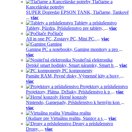
Tlačiarne a
Kancelárske potreby
SUPER Dopredaj EPSON TANK,
Tlačiarne,
Tankové
...
viac
Tablety a príslušenstvo
Tablety,
Púzdra,
Príslušenstvo pre tablety,
...
viac
Počítače
All in one PC,
Zostavy PC,
Mini PC,
...
viac
Gaming
Gaming PC a notebooky,
Gaming monitory a pro
...
viac
Nositeľná elektronika
Detské smart hodinky,
Smart náramky,
Smart h
...
viac
PC komponenty
Pamäte RAM,
Pevné disky,
Výmenné kity a boxy
...
viac
Projektory a príslušenstvo
Projektory,
Plátna,
Držiaky,
Príslušenstvo k p
...
viac
Herné konzoly
Nintendo,
Gamepady,
Príslušenstvo k herným kon
...
viac
Virtuálna realita
Okuliare pre Virtuálnu realitu,
Stanice a s
...
viac
Drony a príslušenstvo
Drony,
...
viac