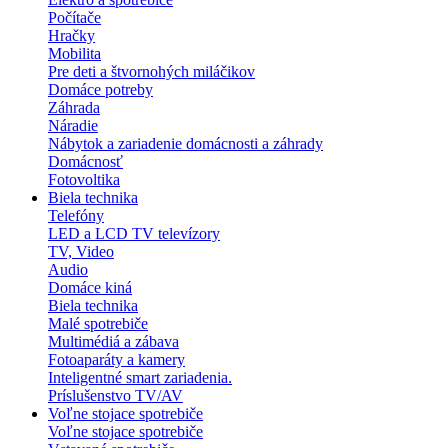
Počítače
Hračky
Mobilita
Pre deti a štvornohých miláčikov
Domáce potreby
Záhrada
Náradie
Nábytok a zariadenie domácnosti a záhrady
Domácnosť
Fotovoltika
Biela technika
Telefóny
LED a LCD TV televízory
TV, Video
Audio
Domáce kiná
Biela technika
Malé spotrebiče
Multimédiá a zábava
Fotoaparáty a kamery
Inteligentné smart zariadenia.
Príslušenstvo TV/AV
Voľne stojace spotrebiče
Voľne stojace spotrebiče