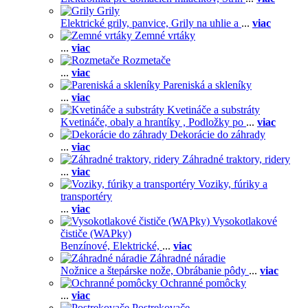
Grily
Elektrické grily, panvice,
Grily na uhlie a
...
viac
Zemné vrtáky
...
viac
Rozmetače
...
viac
Pareniská a skleníky
...
viac
Kvetináče a substráty
Kvetináče, obaly a hrantíky ,
Podložky po
...
viac
Dekorácie do záhrady
...
viac
Záhradné traktory, ridery
...
viac
Voziky, fúriky a
transportéry
...
viac
Vysokotlakové
čističe (WAPky)
Benzínové,
Elektrické,
...
viac
Záhradné náradie
Nožnice a štepárske nože,
Obrábanie pôdy
...
viac
Ochranné pomôcky
...
viac
Postrekovače