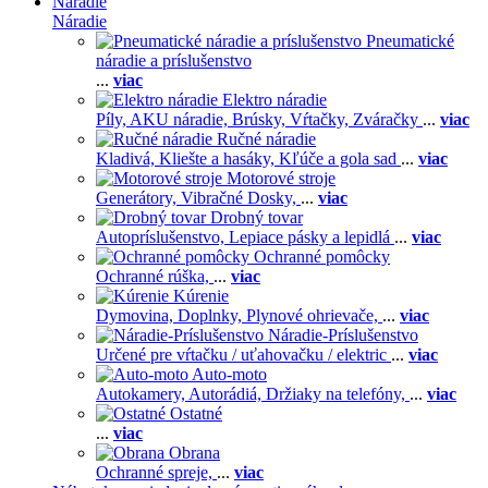
Náradie
Náradie
Pneumatické
náradie a príslušenstvo
...
viac
Elektro náradie
Píly,
AKU náradie,
Brúsky,
Vŕtačky,
Zváračky
...
viac
Ručné náradie
Kladivá,
Kliešte a hasáky,
Kľúče a gola sad
...
viac
Motorové stroje
Generátory,
Vibračné Dosky,
...
viac
Drobný tovar
Autopríslušenstvo,
Lepiace pásky a lepidlá
...
viac
Ochranné pomôcky
Ochranné rúška,
...
viac
Kúrenie
Dymovina,
Doplnky,
Plynové ohrievače,
...
viac
Náradie-Príslušenstvo
Určené pre vŕtačku / uťahovačku / elektric
...
viac
Auto-moto
Autokamery,
Autorádiá,
Držiaky na telefóny,
...
viac
Ostatné
...
viac
Obrana
Ochranné spreje,
...
viac