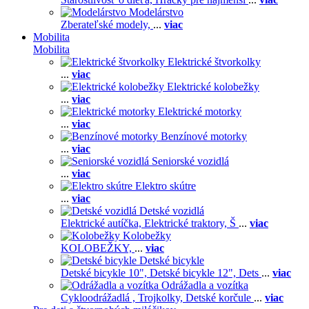
Modelárstvo
Zberateľské modely,
...
viac
Mobilita
Mobilita
Elektrické štvorkolky
...
viac
Elektrické kolobežky
...
viac
Elektrické motorky
...
viac
Benzínové motorky
...
viac
Seniorské vozidlá
...
viac
Elektro skútre
...
viac
Detské vozidlá
Elektrické autíčka,
Elektrické traktory,
Š
...
viac
Kolobežky
KOLOBEŽKY,
...
viac
Detské bicykle
Detské bicykle 10",
Detské bicykle 12",
Dets
...
viac
Odrážadla a vozítka
Cykloodrážadlá ,
Trojkolky,
Detské korčule
...
viac