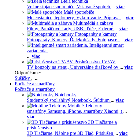
Biela technika
Voľne stojace spotrebiče,
Vstavané spotreb
...
viac
Malé spotrebiče
Meteostanice, teplomery,
Vykurovanie,
Príprava
...
viac
Multimédiá a zábava
Filmy,
Pamäťové karty,
USB kľúče,
Externé
...
viac
Fotoaparáty a kamery
Fotoaparáty,
Kamery,
Ďalekohľady,
Fotopasce,
...
viac
Inteligentné smart
zariadenia.
...
viac
Príslušenstvo TV/AV
TV konzoly na stenu,
Univerzálne diaľkové ov
...
viac
Odporúčame:
Sušičky
, ...
Počítače a smartfóny
Počítače a smartfóny
Notebooky
Študentský spoľahlivý Notebook,
Štúdium
...
viac
Mobilné Telefóny
smartfóny Samsung,
iPhone,
smartfóny Xiaomi,
t
...
viac
3D Tlačiarne a
príslušenstvo
3D Tlačiarne,
Náplne pre 3D Tlač,
Príslušen
...
viac