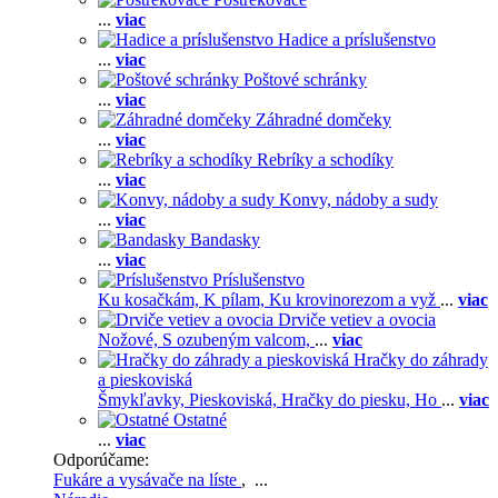
...
viac
Hadice a príslušenstvo
...
viac
Poštové schránky
...
viac
Záhradné domčeky
...
viac
Rebríky a schodíky
...
viac
Konvy, nádoby a sudy
...
viac
Bandasky
...
viac
Príslušenstvo
Ku kosačkám,
K pílam,
Ku krovinorezom a vyž
...
viac
Drviče vetiev a ovocia
Nožové,
S ozubeným valcom,
...
viac
Hračky do záhrady
a pieskoviská
Šmykľavky,
Pieskoviská,
Hračky do piesku,
Ho
...
viac
Ostatné
...
viac
Odporúčame:
Fukáre a vysávače na líste
, ...