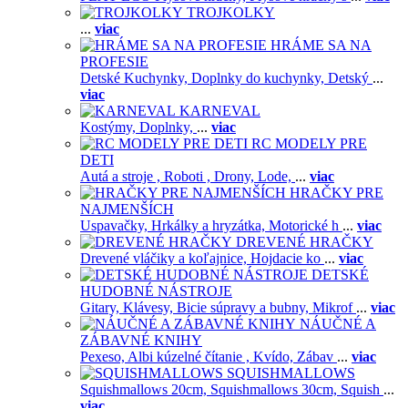
TROJKOLKY
...
viac
HRÁME SA NA
PROFESIE
Detské Kuchynky,
Doplnky do kuchynky,
Detský
...
viac
KARNEVAL
Kostýmy,
Doplnky,
...
viac
RC MODELY PRE
DETI
Autá a stroje ,
Roboti ,
Drony,
Lode,
...
viac
HRAČKY PRE
NAJMENŠÍCH
Uspavačky,
Hrkálky a hryzátka,
Motorické h
...
viac
DREVENÉ HRAČKY
Drevené vláčiky a koľajnice,
Hojdacie ko
...
viac
DETSKÉ
HUDOBNÉ NÁSTROJE
Gitary,
Klávesy,
Bicie súpravy a bubny,
Mikrof
...
viac
NÁUČNÉ A
ZÁBAVNÉ KNIHY
Pexeso,
Albi kúzelné čítanie ,
Kvído,
Zábav
...
viac
SQUISHMALLOWS
Squishmallows 20cm,
Squishmallows 30cm,
Squish
...
viac