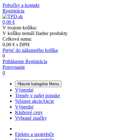
Pobočky a kontakt
Registrácia
0,00 €
V tvojom košíku:
V košíku nemáš žiadne produkty
Celková suma:
0,00 €
s DPH
Prejsť do nákupného košíka
0
Prihlásenie
Registrácia
Porovnanie
0
Hlavné kategórie
Menu
Výpredaj
Trendy v našej ponuke
%
Super akcie
Akcie
Výpredaj
Klubové ceny
Vybrané značky
Elektro a spotrebiče
Elektro a spotrebiče