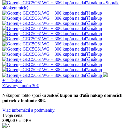
+11
Ďalšie
Zľavový kupón 30€
Nákupom tohto sporáku
získaš kupón na ďalší nákup domácich
potrieb v hodnote 30€.
Viac informácií a podmienky.
Tvoja cena:
399,00 €
s DPH