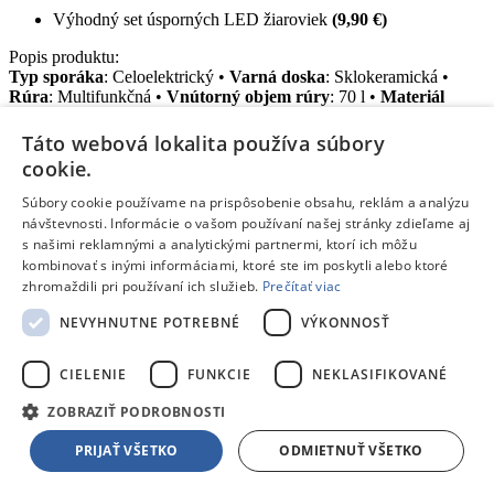
Výhodný set úsporných LED žiaroviek
(9,90 €)
Popis produktu:
Typ sporáka
: Celoelektrický •
Varná doska
: Sklokeramická •
Rúra
: Multifunkčná •
Vnútorný objem rúry
: 70 l •
Materiál
interiéru
: SilverMatte mimoriadne odolný 100% smalt v rúre a na
plechoch na pečenie •
Rozmery – šírka
: 50 cm •
Energetická
Táto webová lokalita používa súbory
trieda
: A •
Funkcie pečenia
: Gril, Teplovzdušné pečenie
cookie.
Zistiť viac o produkte
Súbory cookie používame na prispôsobenie obsahu, reklám a analýzu
Slovenská firma
návštevnosti. Informácie o vašom používaní našej stránky zdieľame aj
od roku 1987
s našimi reklamnými a analytickými partnermi, ktorí ich môžu
Vyzdvihnutie
kombinovať s inými informáciami, ktoré ste im poskytli alebo ktoré
v 3 predajniach
zhromaždili pri používaní ich služieb.
Prečítať viac
Vrátenie do 14 dní
bez výhovoriek
NEVYHNUTNE POTREBNÉ
VÝKONNOSŤ
Príslušenstvo
CIELENIE
FUNKCIE
NEKLASIFIKOVANÉ
Riad
Nádoby
ZOBRAZIŤ PODROBNOSTI
Formy na pečenie
Kuchynské potreby
PRIJAŤ VŠETKO
ODMIETNUŤ VŠETKO
Odsávače pár
Kuchynské roboty, mixéry, šľahače