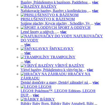
Bazény,
Príslušenstvo k bazénom,
Paddleboa
...
viac
BAZÉNY
Nafukovacie bazény,
Bazény s konštrukciou,
...
viac
PRISLUŠENSTVO K BÁZENOM
Solárne plachty,
Krycie plachty ,
Schodíky,
Vy
...
viac
ŠPORT A ODDYCH
Letné športy a oddych ,
...
viac
NAFUKOVAČKY
DO VODY
...
viac
ŠMYKĽAVKY
...
viac
TRAMPOLÍNY
...
viac
VÍRIVÉ BAZÉNY
Vírivé bazény,
Príslušenstvo k vírivým ba
...
viac
HRAČKY NA
ZÁHRADU
Detské domčeky a stany,
Detský záhradný ná
...
viac
LEGO®
LEGO® Pokémon™,
LEGO® Editions,
LEGO®
DUP
...
viac
BÁBIKY
Bábiky Baby Born,
Bábiky Baby Annabell,
Bábi
...