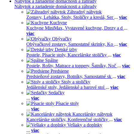
Nábytok a zariadenie domácnosti a záhrady
Nábytok a zariadenie domácnosti a záhrady
Záhradný nábytok
Zostavy,
Lehátka,
Stoly,
Stoličky a kreslá,
Ser
...
viac
Kuchyne
Kuchyne MiniMax,
Vystavené kuchyne,
Drezy a d
...
viac
Obývačky
Obývačkové zostavy,
Samostatné skrinky,
Ko
...
viac
Detské izby
Postele,
Písacie stoly,
Kancelárske stoličky
...
viac
Spálne
Postele,
Rošty,
Matrace a toppery,
Šatníky,
Noč
...
viac
Predsiene
Predsieňové zostavy,
Botníky,
Samostatné sk
...
viac
Stoly a stoličky
Jedálenské stoly,
Jedálenské a barové stol
...
viac
Sedačky
...
viac
Písacie stoly
...
viac
Kancelársky nábytok
Kancelárske stoličky,
Konferenčné stoličky
...
viac
Vešiaky a doplnky
...
viac