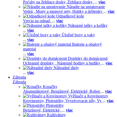
Poťahy na žehliace dosky,
Žehliace dosky,
...
viac
Náradie na upratovanie
Vedrá ,
Mopy a mopové sety,
Hubky a drôtenky
...
viac
Odpadkové koše
Vrecia na odpad,
...
viac
Nákupné tašky a košíky
...
viac
Úložné boxy a vaky
...
viac
Balenie a obalový
material
...
viac
Doplnky do domácnosti
Ochranné doplnky ,
Nástenné hodiny a budíky
...
viac
Náhradné diely
...
viac
Záhrada
Záhrada
Kosačky
Akumulátorové,
Benzínové,
Elektrické,
Robot
...
viac
Vyžínače a Krovinorezy
Krovinorezy,
Plotostrihy,
Vyvetvovacie píly,
Vy
...
viac
Plotostrihy
Benzínové,
Elektrické,
...
viac
Kultivátory