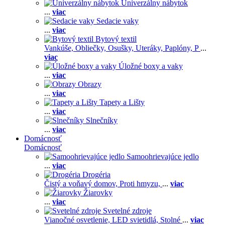
Univerzálny nábytok
...
viac
Sedacie vaky
...
viac
Bytový textil
Vankúše,
Obliečky,
Osušky,
Uteráky,
Paplóny,
P
...
viac
Úložné boxy a vaky
...
viac
Obrazy
...
viac
Tapety a Lišty
...
viac
Slnečníky
...
viac
Domácnosť
Domácnosť
Samoohrievajúce jedlo
...
viac
Drogéria
Čistý a voňavý domov,
Proti hmyzu,
...
viac
Žiarovky
...
viac
Svetelné zdroje
Vianočné osvetlenie,
LED svietidlá,
Stolné
...
viac