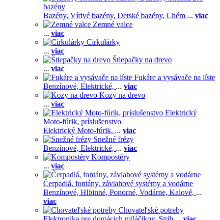
bazény
Bazény,
Vírivé bazény,
Detské bazény,
Chém
...
viac
Zemné valce
...
viac
Cirkulárky
...
viac
Štiepačky na drevo
...
viac
Fukáre a vysávače na líste
Benzínové,
Elektrické,
...
viac
Kozy na drevo
...
viac
Elektrický
Moto-fúrik, príslušenstvo
Elektrický Moto-fúrik,
...
viac
Snežné frézy
Benzínové,
Elektrické,
...
viac
Kompostéry
...
viac
Čerpadlá, fontány, závlahové systémy a vodárne
Benzínové,
Hlbinné,
Ponorné,
Vodárne,
Kalové,
...
viac
Chovateľské potreby
Elektronika pre domácich miláčikov,
Strih
...
viac