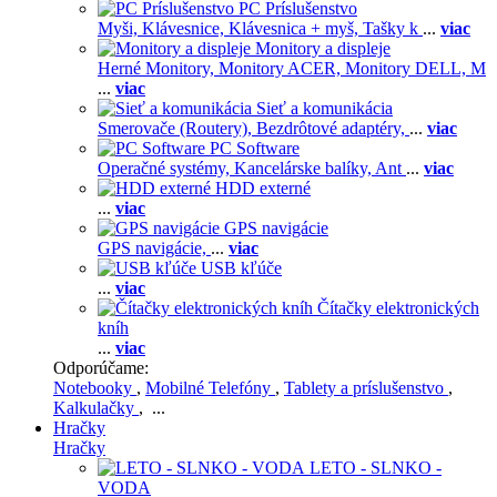
PC Príslušenstvo
Myši,
Klávesnice,
Klávesnica + myš,
Tašky k
...
viac
Monitory a displeje
Herné Monitory,
Monitory ACER,
Monitory DELL,
M
...
viac
Sieť a komunikácia
Smerovače (Routery),
Bezdrôtové adaptéry,
...
viac
PC Software
Operačné systémy,
Kancelárske balíky,
Ant
...
viac
HDD externé
...
viac
GPS navigácie
GPS navigácie,
...
viac
USB kľúče
...
viac
Čítačky elektronických
kníh
...
viac
Odporúčame:
Notebooky
,
Mobilné Telefóny
,
Tablety a príslušenstvo
,
Kalkulačky
, ...
Hračky
Hračky
LETO - SLNKO -
VODA