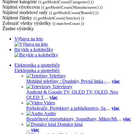
Nájdené kategórie
{{ getModelCount('Categories') }}
Nájdení výrobcovia
{{ getModelCount('Manufacturers') }}
Nájdené modelové rady
{{ getModelCount('Brands') }}
Nájdené články
{{ getModelCount('Articles') }}
Zobraziť všetky výsledky
{{ matchesCount }}
Žiadne výsledky
Výbava na leto
Bicykle a kolobežky
Elektronika a spotrebiče
Elektronika a spotrebiče
Telefóny
Mobilné telefóny / Doplnky,
Pevná linka -
...
viac
Televízory
Android & Google TV,
OLED TV,
QLED, Neo
QLED T
...
viac
Video
Prehrávače,
Projektory a príslušenstvo,
Sa
...
viac
Audio
Bezdrôtové reproduktory,
Soundbary,
Mikro/Mi
...
viac
Domáce kiná
...
viac