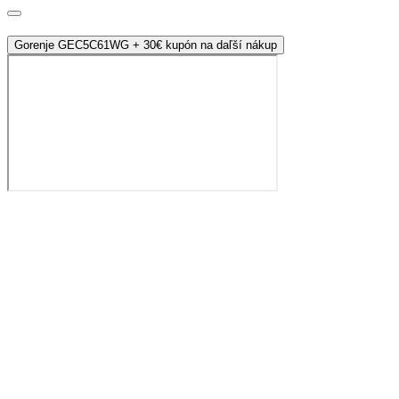
Gorenje GEC5C61WG + 30€ kupón na daľší nákup