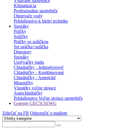
Vstavané spotrebiče
Klimatizácia
Profesionálne spotrebiče
Ohrievače vody
Príslušenstvo k bielej technike
Sporáky
Práčky
Sušičky
Práčky so sušičkou
Set práčka+sušička
Digestory
Sporáky
Umývačky riadu
Chladničky - Jednodverové
Chladničky - Kombinované
Chladničky - Americké
Mrazničky
Vínotéky voľne stojace
Autochladničky
Príslušenstvo Voľne stojace spotrebiče
Gorenje GEC5C61WG
Zdieľať na FB
Odporučiť e-mailom