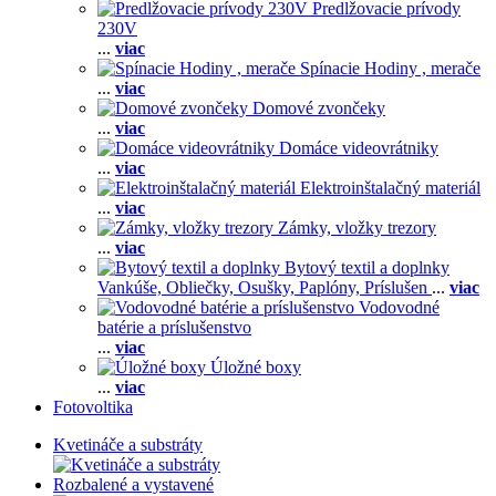
Predlžovacie prívody
230V
...
viac
Spínacie Hodiny , merače
...
viac
Domové zvončeky
...
viac
Domáce videovrátniky
...
viac
Elektroinštalačný materiál
...
viac
Zámky, vložky trezory
...
viac
Bytový textil a doplnky
Vankúše,
Obliečky,
Osušky,
Paplóny,
Príslušen
...
viac
Vodovodné
batérie a príslušenstvo
...
viac
Úložné boxy
...
viac
Fotovoltika
Kvetináče a substráty
Rozbalené a vystavené