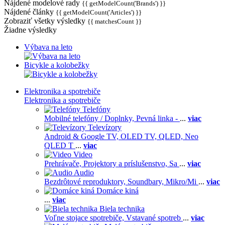
Nájdené modelové rady
{{ getModelCount('Brands') }}
Nájdené články
{{ getModelCount('Articles') }}
Zobraziť všetky výsledky
{{ matchesCount }}
Žiadne výsledky
Výbava na leto
Bicykle a kolobežky
Elektronika a spotrebiče
Elektronika a spotrebiče
Telefóny
Mobilné telefóny / Doplnky,
Pevná linka -
...
viac
Televízory
Android & Google TV,
OLED TV,
QLED, Neo
QLED T
...
viac
Video
Prehrávače,
Projektory a príslušenstvo,
Sa
...
viac
Audio
Bezdrôtové reproduktory,
Soundbary,
Mikro/Mi
...
viac
Domáce kiná
...
viac
Biela technika
Voľne stojace spotrebiče,
Vstavané spotreb
...
viac