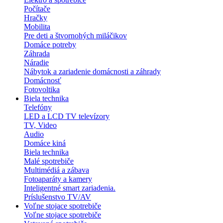
Počítače
Hračky
Mobilita
Pre deti a štvornohých miláčikov
Domáce potreby
Záhrada
Náradie
Nábytok a zariadenie domácnosti a záhrady
Domácnosť
Fotovoltika
Biela technika
Telefóny
LED a LCD TV televízory
TV, Video
Audio
Domáce kiná
Biela technika
Malé spotrebiče
Multimédiá a zábava
Fotoaparáty a kamery
Inteligentné smart zariadenia.
Príslušenstvo TV/AV
Voľne stojace spotrebiče
Voľne stojace spotrebiče