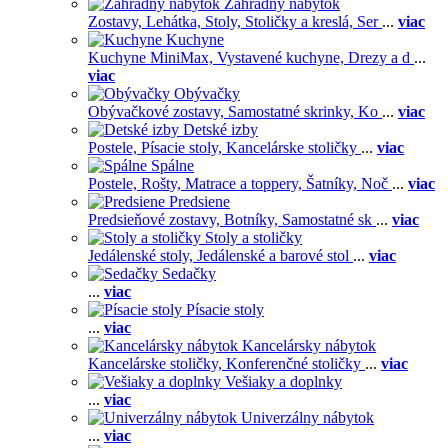
Záhradný nábytok
Zostavy,
Lehátka,
Stoly,
Stoličky a kreslá,
Ser
...
viac
Kuchyne
Kuchyne MiniMax,
Vystavené kuchyne,
Drezy a d
...
viac
Obývačky
Obývačkové zostavy,
Samostatné skrinky,
Ko
...
viac
Detské izby
Postele,
Písacie stoly,
Kancelárske stoličky
...
viac
Spálne
Postele,
Rošty,
Matrace a toppery,
Šatníky,
Noč
...
viac
Predsiene
Predsieňové zostavy,
Botníky,
Samostatné sk
...
viac
Stoly a stoličky
Jedálenské stoly,
Jedálenské a barové stol
...
viac
Sedačky
...
viac
Písacie stoly
...
viac
Kancelársky nábytok
Kancelárske stoličky,
Konferenčné stoličky
...
viac
Vešiaky a doplnky
...
viac
Univerzálny nábytok
...
viac