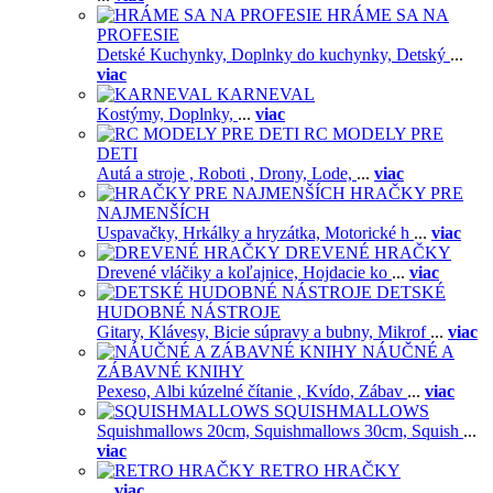
HRÁME SA NA
PROFESIE
Detské Kuchynky,
Doplnky do kuchynky,
Detský
...
viac
KARNEVAL
Kostýmy,
Doplnky,
...
viac
RC MODELY PRE
DETI
Autá a stroje ,
Roboti ,
Drony,
Lode,
...
viac
HRAČKY PRE
NAJMENŠÍCH
Uspavačky,
Hrkálky a hryzátka,
Motorické h
...
viac
DREVENÉ HRAČKY
Drevené vláčiky a koľajnice,
Hojdacie ko
...
viac
DETSKÉ
HUDOBNÉ NÁSTROJE
Gitary,
Klávesy,
Bicie súpravy a bubny,
Mikrof
...
viac
NÁUČNÉ A
ZÁBAVNÉ KNIHY
Pexeso,
Albi kúzelné čítanie ,
Kvído,
Zábav
...
viac
SQUISHMALLOWS
Squishmallows 20cm,
Squishmallows 30cm,
Squish
...
viac
RETRO HRAČKY
...
viac