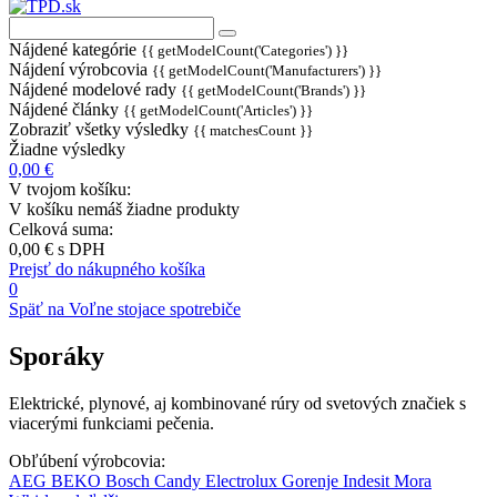
Nájdené kategórie
{{ getModelCount('Categories') }}
Nájdení výrobcovia
{{ getModelCount('Manufacturers') }}
Nájdené modelové rady
{{ getModelCount('Brands') }}
Nájdené články
{{ getModelCount('Articles') }}
Zobraziť všetky výsledky
{{ matchesCount }}
Žiadne výsledky
0,00 €
V tvojom košíku:
V košíku nemáš žiadne produkty
Celková suma:
0,00 €
s DPH
Prejsť do nákupného košíka
0
Späť na Voľne stojace spotrebiče
Sporáky
Elektrické, plynové, aj kombinované rúry od svetových značiek s
viacerými funkciami pečenia.
Obľúbení výrobcovia:
AEG
BEKO
Bosch
Candy
Electrolux
Gorenje
Indesit
Mora