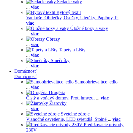
Sedacie vaky
...
viac
Bytový textil
Vankúše,
Obliečky,
Osušky,
Uteráky,
Paplóny,
P
...
viac
Úložné boxy a vaky
...
viac
Obrazy
...
viac
Tapety a Lišty
...
viac
Slnečníky
...
viac
Domácnosť
Domácnosť
Samoohrievajúce jedlo
...
viac
Drogéria
Čistý a voňavý domov,
Proti hmyzu,
...
viac
Žiarovky
...
viac
Svetelné zdroje
Vianočné osvetlenie,
LED svietidlá,
Stolné
...
viac
Predlžovacie prívody
230V