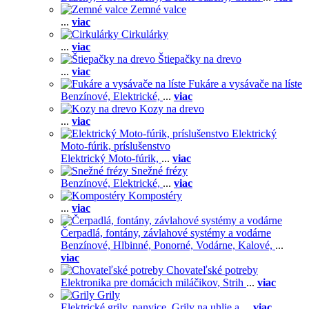
Zemné valce
...
viac
Cirkulárky
...
viac
Štiepačky na drevo
...
viac
Fukáre a vysávače na líste
Benzínové,
Elektrické,
...
viac
Kozy na drevo
...
viac
Elektrický
Moto-fúrik, príslušenstvo
Elektrický Moto-fúrik,
...
viac
Snežné frézy
Benzínové,
Elektrické,
...
viac
Kompostéry
...
viac
Čerpadlá, fontány, závlahové systémy a vodárne
Benzínové,
Hlbinné,
Ponorné,
Vodárne,
Kalové,
...
viac
Chovateľské potreby
Elektronika pre domácich miláčikov,
Strih
...
viac
Grily
Elektrické grily, panvice,
Grily na uhlie a
...
viac