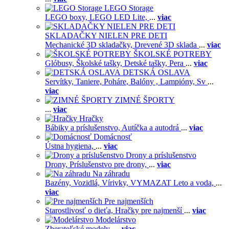
LEGO Storage
LEGO boxy,
LEGO LED Lite,
...
viac
SKLADAČKY NIELEN PRE DETI
Mechanické 3D skladačky,
Drevené 3D sklada
...
viac
ŠKOLSKÉ POTREBY
Glóbusy,
Školské tašky,
Detské tašky,
Pera
...
viac
DETSKÁ OSLAVA
Servítky,
Taniere,
Poháre,
Balóny ,
Lampióny,
Sv
...
viac
ZIMNÉ ŠPORTY
...
viac
Hračky
Bábiky a príslušenstvo,
Autíčka a autodrá
...
viac
Domácnosť
Ústna hygiena,
...
viac
Drony a príslušenstvo
Drony,
Príslušenstvo pre drony,
...
viac
Na záhradu
Bazény,
Vozidlá,
Vírivky,
VYMAZAT Leto a voda,
...
viac
Pre najmenších
Starostlivosť o dieťa,
Hračky pre najmenší
...
viac
Modelárstvo
Zberateľské modely,
...
viac