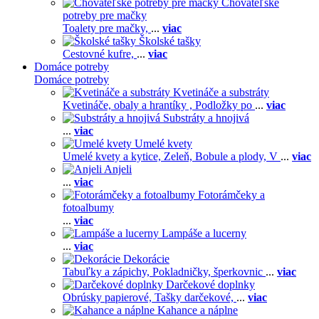
Chovateľské
potreby pre mačky
Toalety pre mačky,
...
viac
Školské tašky
Cestovné kufre,
...
viac
Domáce potreby
Domáce potreby
Kvetináče a substráty
Kvetináče, obaly a hrantíky ,
Podložky po
...
viac
Substráty a hnojivá
...
viac
Umelé kvety
Umelé kvety a kytice,
Zeleň,
Bobule a plody,
V
...
viac
Anjeli
...
viac
Fotorámčeky a
fotoalbumy
...
viac
Lampáše a lucerny
...
viac
Dekorácie
Tabuľky a zápichy,
Pokladničky, šperkovnic
...
viac
Darčekové doplnky
Obrúsky papierové,
Tašky darčekové,
...
viac
Kahance a náplne