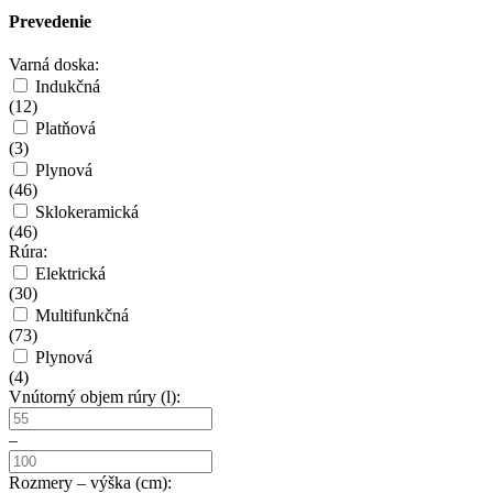
Prevedenie
Varná doska:
Indukčná
(
12
)
Platňová
(
3
)
Plynová
(
46
)
Sklokeramická
(
46
)
Rúra:
Elektrická
(
30
)
Multifunkčná
(
73
)
Plynová
(
4
)
Vnútorný objem rúry (l):
–
Rozmery – výška (cm):