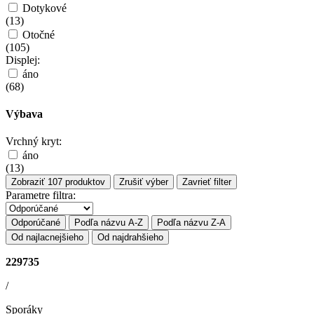
Dotykové
(
13
)
Otočné
(
105
)
Displej:
áno
(
68
)
Výbava
Vrchný kryt:
áno
(
13
)
Zobraziť
107
produktov
Zrušiť výber
Zavrieť filter
Parametre filtra:
Odporúčané
Podľa názvu A-Z
Podľa názvu Z-A
Od najlacnejšieho
Od najdrahšieho
229735
/
Sporáky