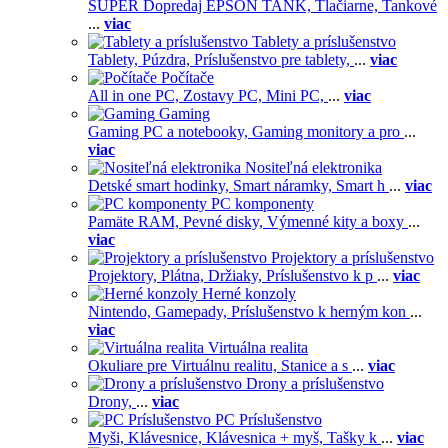
SUPER Dopredaj EPSON TANK,
Tlačiarne,
Tankové
...
viac
Tablety a príslušenstvo
Tablety,
Púzdra,
Príslušenstvo pre tablety,
...
viac
Počítače
All in one PC,
Zostavy PC,
Mini PC,
...
viac
Gaming
Gaming PC a notebooky,
Gaming monitory a pro
...
viac
Nositeľná elektronika
Detské smart hodinky,
Smart náramky,
Smart h
...
viac
PC komponenty
Pamäte RAM,
Pevné disky,
Výmenné kity a boxy
...
viac
Projektory a príslušenstvo
Projektory,
Plátna,
Držiaky,
Príslušenstvo k p
...
viac
Herné konzoly
Nintendo,
Gamepady,
Príslušenstvo k herným kon
...
viac
Virtuálna realita
Okuliare pre Virtuálnu realitu,
Stanice a s
...
viac
Drony a príslušenstvo
Drony,
...
viac
PC Príslušenstvo
Myši,
Klávesnice,
Klávesnica + myš,
Tašky k
...
viac