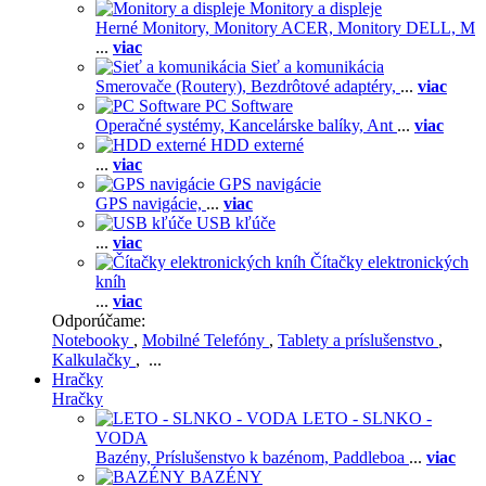
Monitory a displeje
Herné Monitory,
Monitory ACER,
Monitory DELL,
M
...
viac
Sieť a komunikácia
Smerovače (Routery),
Bezdrôtové adaptéry,
...
viac
PC Software
Operačné systémy,
Kancelárske balíky,
Ant
...
viac
HDD externé
...
viac
GPS navigácie
GPS navigácie,
...
viac
USB kľúče
...
viac
Čítačky elektronických
kníh
...
viac
Odporúčame:
Notebooky
,
Mobilné Telefóny
,
Tablety a príslušenstvo
,
Kalkulačky
, ...
Hračky
Hračky
LETO - SLNKO -
VODA
Bazény,
Príslušenstvo k bazénom,
Paddleboa
...
viac
BAZÉNY