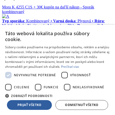
Mora K 4255 C1S + 30€ kupón na daľší nákup
- Sporák
kombinovaný
Typ sporáka
: Kombinovaný •
Varná doska
: Plynová •
Rúra
:
Multifunkčná •
Vnútorný objem rúry
: 70 l •
Rozmery – šírka
:
50 cm •
Energetická trieda
: A •
Funkcie pečenia
: Gril,
Táto webová lokalita používa súbory
Teplovzdušné pečenie •
Počet varných zón
: 4
+
Kupón MORA 5
cookie.
rokov záruka
Doprava zdarma
Súbory cookie používame na prispôsobenie obsahu, reklám a analýzu
návštevnosti. Informácie o vašom používaní našej stránky zdieľame aj
s našimi reklamnými a analytickými partnermi, ktorí ich môžu
Skladom 5 a viac kusov
kombinovať s inými informáciami, ktoré ste im poskytli alebo ktoré
V
1 predajni
skladom
už 08.08.,
10.08.
u teba
zhromaždili pri používaní ich služieb.
Prečítať viac
289,00 €
s DPH
NEVYHNUTNE POTREBNÉ
VÝKONNOSŤ
CIELENIE
FUNKCIE
NEKLASIFIKOVANÉ
Mora K 4255 C1S + 30€ kupón na daľší nákup
ZOBRAZIŤ PODROBNOSTI
PRIJAŤ VŠETKO
ODMIETNUŤ VŠETKO