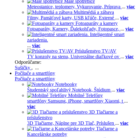
Malé spotrebiče
Meteostanice, teplomery,
Vykurovanie,
Príprava
...
viac
Multimédiá a zábava
Filmy,
Pamäťové karty,
USB kľúče,
Externé
...
viac
Fotoaparáty a kamery
Fotoaparáty,
Kamery,
Ďalekohľady,
Fotopasce,
...
viac
Inteligentné smart
zariadenia.
...
viac
Príslušenstvo TV/AV
TV konzoly na stenu,
Univerzálne diaľkové ov
...
viac
Odporúčame:
Sušičky
, ...
Počítače a smartfóny
Počítače a smartfóny
Notebooky
Študentský spoľahlivý Notebook,
Štúdium
...
viac
Mobilné Telefóny
smartfóny Samsung,
iPhone,
smartfóny Xiaomi,
t
...
viac
3D Tlačiarne a
príslušenstvo
3D Tlačiarne,
Náplne pre 3D Tlač,
Príslušen
...
viac
Tlačiarne a
Kancelárske potreby