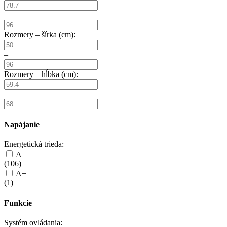
–
Rozmery – šírka (cm):
–
Rozmery – hĺbka (cm):
–
Napájanie
Energetická trieda:
A
(
106
)
A+
(
1
)
Funkcie
Systém ovládania: