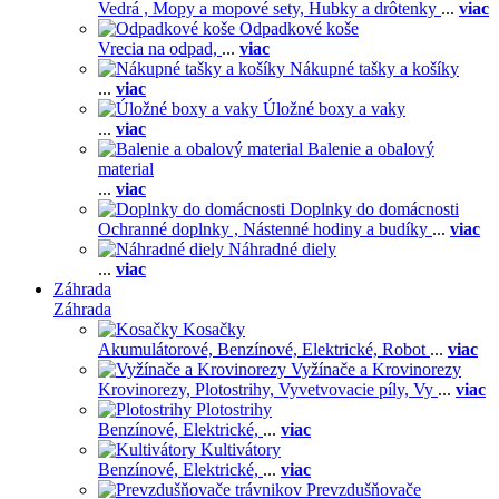
Vedrá ,
Mopy a mopové sety,
Hubky a drôtenky
...
viac
Odpadkové koše
Vrecia na odpad,
...
viac
Nákupné tašky a košíky
...
viac
Úložné boxy a vaky
...
viac
Balenie a obalový
material
...
viac
Doplnky do domácnosti
Ochranné doplnky ,
Nástenné hodiny a budíky
...
viac
Náhradné diely
...
viac
Záhrada
Záhrada
Kosačky
Akumulátorové,
Benzínové,
Elektrické,
Robot
...
viac
Vyžínače a Krovinorezy
Krovinorezy,
Plotostrihy,
Vyvetvovacie píly,
Vy
...
viac
Plotostrihy
Benzínové,
Elektrické,
...
viac
Kultivátory
Benzínové,
Elektrické,
...
viac
Prevzdušňovače