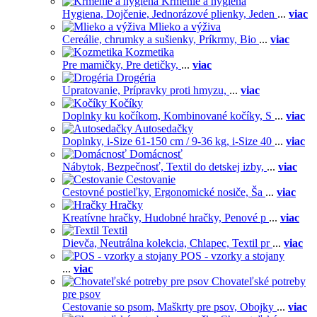
Kŕmenie a hygiena
Hygiena,
Dojčenie,
Jednorázové plienky,
Jeden
...
viac
Mlieko a výživa
Cereálie, chrumky a sušienky,
Príkrmy,
Bio
...
viac
Kozmetika
Pre mamičky,
Pre detičky,
...
viac
Drogéria
Upratovanie,
Prípravky proti hmyzu,
...
viac
Kočíky
Doplnky ku kočíkom,
Kombinované kočíky,
S
...
viac
Autosedačky
Doplnky,
i-Size 61-150 cm / 9-36 kg,
i-Size 40
...
viac
Domácnosť
Nábytok,
Bezpečnosť,
Textil do detskej izby,
...
viac
Cestovanie
Cestovné postieľky,
Ergonomické nosiče,
Ša
...
viac
Hračky
Kreatívne hračky,
Hudobné hračky,
Penové p
...
viac
Textil
Dievča,
Neutrálna kolekcia,
Chlapec,
Textil pr
...
viac
POS - vzorky a stojany
...
viac
Chovateľské potreby
pre psov
Cestovanie so psom,
Maškrty pre psov,
Obojky
...
viac