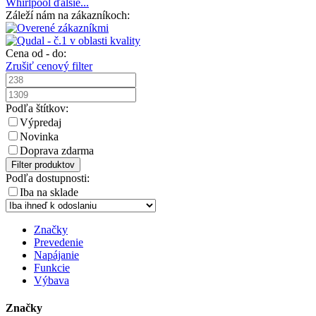
Whirlpool
ďalšie...
Záleží nám na zákazníkoch:
Cena od - do:
Zrušiť cenový filter
Podľa štítkov:
Výpredaj
Novinka
Doprava zdarma
Filter produktov
Podľa dostupnosti:
Iba na sklade
Značky
Prevedenie
Napájanie
Funkcie
Výbava
Značky