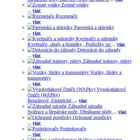
Zemné vrtáky
...
viac
Rozmetače
...
viac
Pareniská a skleníky
...
viac
Kvetináče a substráty
Kvetináče, obaly a hrantíky ,
Podložky po
...
viac
Dekorácie do záhrady
...
viac
Záhradné traktory, ridery
...
viac
Voziky, fúriky a
transportéry
...
viac
Vysokotlakové
čističe (WAPky)
Benzínové,
Elektrické,
...
viac
Záhradné náradie
Nožnice a štepárske nože,
Obrábanie pôdy
...
viac
Ochranné pomôcky
...
viac
Postrekovače
...
viac
Hadice a príslušenstvo