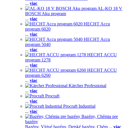
...
viac
AL-KO 18 V
BOSCH Aku program
...
viac
HECHT Accu
program 6020
...
viac
HECHT Accu
program 5040
...
viac
HECHT ACCU
program 1278
...
viac
HECHT ACCU
program 6260
...
viac
Kärcher Professional
...
viac
Procraft
...
viac
Procraft Industrial
...
viac
Bazény, Chémia pre
bazény
Bazény,
Vírivé bazény,
Detské bazény,
Chém
...
viac