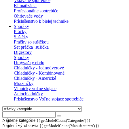
Vstavané spotrebiče
Klimatizácia
Profesionálne spotrebiče
Ohrievače vody
Príslušenstvo k bielej technike
Sporáky
Práčky
Sušičky
Práčky so sušičkou
Set práčka+sušička
Digestory
Sporáky
Umývačky riadu
Chladničky - Jednodverové
Chladničky - Kombinované
Chladničky - Americké
Mrazničky
Vínotéky voľne stojace
Autochladničky
Príslušenstvo Voľne stojace spotrebiče
Nájdené kategórie
{{ getModelCount('Categories') }}
Nájdení výrobcovia
{{ getModelCount('Manufacturers') }}