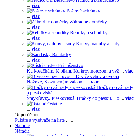
...
viac
Poštové schránky
...
viac
Záhradné domčeky
...
viac
Rebríky a schodíky
...
viac
Konvy, nádoby a sudy
...
viac
Bandasky
...
viac
Príslušenstvo
Ku kosačkám,
K pílam,
Ku krovinorezom a vyž
...
viac
Drviče vetiev a ovocia
Nožové,
S ozubeným valcom,
...
viac
Hračky do záhrady
a pieskoviská
Šmykľavky,
Pieskoviská,
Hračky do piesku,
Ho
...
viac
Ostatné
...
viac
Odporúčame:
Fukáre a vysávače na líste
, ...
Náradie
Náradie