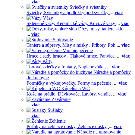
...
viac
Sviečky a svietniky
Sviečky,
Svietníky a podložky pod sviečky
...
viac
Vázy
Sklenené vázy,
Keramické vázy,
Kovové vázy
...
viac
Dózy, misy, taniere sklo
...
viac
Stolovanie
Taniere a súpravy,
Misy a misky ,
Príbory,
Poh
...
viac
Varenie,pečenie
Hrnce a sady hrncov ,
Tlakové hrnce,
Panvice,
...
viac
Párty
Tortové sviečky a fontány,
Napichovátka,
...
viac
Náradie a pomôcky
do kuchyne
Formičky a vykrajovačky,
Formy na pečenie,
...
viac
Kúpelňa a WC
Koše na prádlo,
Dávkovače,
Lavóry, vandle,
...
viac
Zaváranie
...
viac
Sušiaky
...
viac
Žehlenie
Poťahy na žehliace dosky,
Žehliace dosky,
...
viac
Náradie na upratovanie