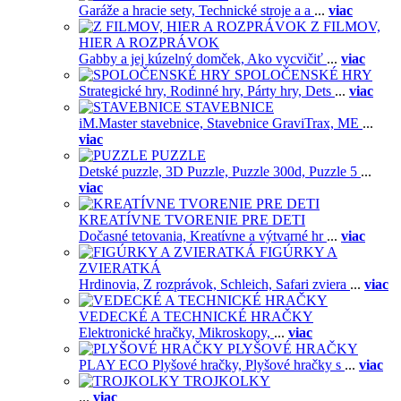
Garáže a hracie sety,
Technické stroje a a
...
viac
Z FILMOV,
HIER A ROZPRÁVOK
Gabby a jej kúzelný domček,
Ako vycvičiť
...
viac
SPOLOČENSKÉ HRY
Strategické hry,
Rodinné hry,
Párty hry,
Dets
...
viac
STAVEBNICE
iM.Master stavebnice,
Stavebnice GraviTrax,
ME
...
viac
PUZZLE
Detské puzzle,
3D Puzzle,
Puzzle 300d,
Puzzle 5
...
viac
KREATÍVNE TVORENIE PRE DETI
Dočasné tetovania,
Kreatívne a výtvarné hr
...
viac
FIGÚRKY A
ZVIERATKÁ
Hrdinovia,
Z rozprávok,
Schleich,
Safari zviera
...
viac
VEDECKÉ A TECHNICKÉ HRAČKY
Elektronické hračky,
Mikroskopy,
...
viac
PLYŠOVÉ HRAČKY
PLAY ECO Plyšové hračky,
Plyšové hračky s
...
viac
TROJKOLKY
...
viac