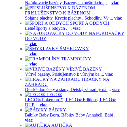
Nafukovacie bazény,
Bazény s konštrukciou,
...
viac
PRISLUŠENSTVO K BÁZENOM
Solárne plachty,
Krycie plachty ,
Schodíky,
Vy
...
viac
ŠPORT A ODDYCH
Letné športy a oddych ,
...
viac
NAFUKOVAČKY
DO VODY
...
viac
ŠMYKĽAVKY
...
viac
TRAMPOLÍNY
...
viac
VÍRIVÉ BAZÉNY
Vírivé bazény,
Príslušenstvo k vírivým ba
...
viac
HRAČKY NA
ZÁHRADU
Detské domčeky a stany,
Detský záhradný ná
...
viac
LEGO®
LEGO® Pokémon™,
LEGO® Editions,
LEGO®
DUP
...
viac
BÁBIKY
Bábiky Baby Born,
Bábiky Baby Annabell,
Bábi
...
viac
AUTÍČKA