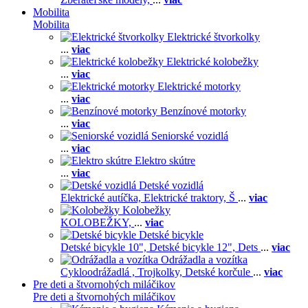
Mobilita
Mobilita
Elektrické štvorkolky
...
viac
Elektrické kolobežky
...
viac
Elektrické motorky
...
viac
Benzínové motorky
...
viac
Seniorské vozidlá
...
viac
Elektro skútre
...
viac
Detské vozidlá
Elektrické autíčka,
Elektrické traktory,
Š
...
viac
Kolobežky
KOLOBEŽKY,
...
viac
Detské bicykle
Detské bicykle 10",
Detské bicykle 12",
Dets
...
viac
Odrážadla a vozítka
Cykloodrážadlá ,
Trojkolky,
Detské korčule
...
viac
Pre deti a štvornohých miláčikov
Pre deti a štvornohých miláčikov