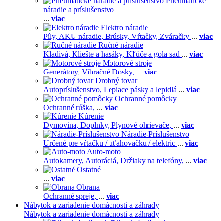
Pneumatické
náradie a príslušenstvo
...
viac
Elektro náradie
Píly,
AKU náradie,
Brúsky,
Vŕtačky,
Zváračky
...
viac
Ručné náradie
Kladivá,
Kliešte a hasáky,
Kľúče a gola sad
...
viac
Motorové stroje
Generátory,
Vibračné Dosky,
...
viac
Drobný tovar
Autopríslušenstvo,
Lepiace pásky a lepidlá
...
viac
Ochranné pomôcky
Ochranné rúška,
...
viac
Kúrenie
Dymovina,
Doplnky,
Plynové ohrievače,
...
viac
Náradie-Príslušenstvo
Určené pre vŕtačku / uťahovačku / elektric
...
viac
Auto-moto
Autokamery,
Autorádiá,
Držiaky na telefóny,
...
viac
Ostatné
...
viac
Obrana
Ochranné spreje,
...
viac
Nábytok a zariadenie domácnosti a záhrady
Nábytok a zariadenie domácnosti a záhrady