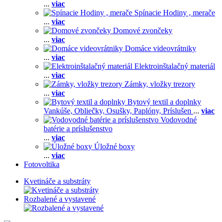
...
viac
Spínacie Hodiny , merače
...
viac
Domové zvončeky
...
viac
Domáce videovrátniky
...
viac
Elektroinštalačný materiál
...
viac
Zámky, vložky trezory
...
viac
Bytový textil a doplnky
Vankúše,
Obliečky,
Osušky,
Paplóny,
Príslušen
...
viac
Vodovodné
batérie a príslušenstvo
...
viac
Úložné boxy
...
viac
Fotovoltika
Kvetináče a substráty
Rozbalené a vystavené