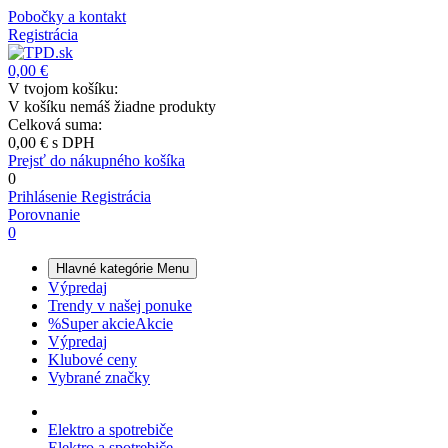
Pobočky a kontakt
Registrácia
0,00 €
V tvojom košíku:
V košíku nemáš žiadne produkty
Celková suma:
0,00 €
s DPH
Prejsť do nákupného košíka
0
Prihlásenie
Registrácia
Porovnanie
0
Hlavné kategórie
Menu
Výpredaj
Trendy v našej ponuke
%
Super akcie
Akcie
Výpredaj
Klubové ceny
Vybrané značky
Elektro a spotrebiče
Elektro a spotrebiče