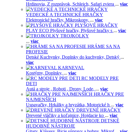
Hrdinovia,
Z rozprávok,
Schleich,
Safari zviera
...
viac
VEDECKÉ A TECHNICKÉ HRAČKY
Elektronické hračky,
Mikroskopy,
...
viac
PLYŠOVÉ HRAČKY
PLAY ECO Plyšové hračky,
Plyšové hračky s
...
viac
TROJKOLKY
...
viac
HRÁME SA NA
PROFESIE
Detské Kuchynky,
Doplnky do kuchynky,
Detský
...
viac
KARNEVAL
Kostýmy,
Doplnky,
...
viac
RC MODELY PRE
DETI
Autá a stroje ,
Roboti ,
Drony,
Lode,
...
viac
HRAČKY PRE
NAJMENŠÍCH
Uspavačky,
Hrkálky a hryzátka,
Motorické h
...
viac
DREVENÉ HRAČKY
Drevené vláčiky a koľajnice,
Hojdacie ko
...
viac
DETSKÉ
HUDOBNÉ NÁSTROJE
Gitary,
Klávesy,
Bicie súpravy a bubny,
Mikrof
...
viac