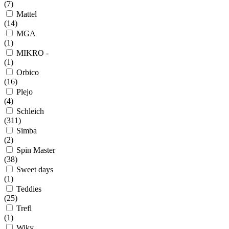
(
7
)
Mattel
(
14
)
MGA
(
1
)
MIKRO -
(
1
)
Orbico
(
16
)
Plejo
(
4
)
Schleich
(
311
)
Simba
(
2
)
Spin Master
(
38
)
Sweet days
(
1
)
Teddies
(
25
)
Trefl
(
1
)
Wiky