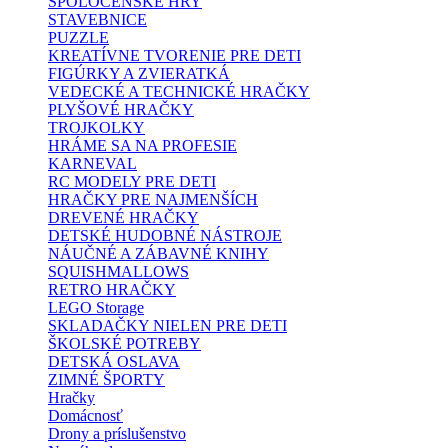
SPOLOČENSKÉ HRY
STAVEBNICE
PUZZLE
KREATÍVNE TVORENIE PRE DETI
FIGÚRKY A ZVIERATKÁ
VEDECKÉ A TECHNICKÉ HRAČKY
PLYŠOVÉ HRAČKY
TROJKOLKY
HRÁME SA NA PROFESIE
KARNEVAL
RC MODELY PRE DETI
HRAČKY PRE NAJMENŠÍCH
DREVENÉ HRAČKY
DETSKÉ HUDOBNÉ NÁSTROJE
NÁUČNÉ A ZÁBAVNÉ KNIHY
SQUISHMALLOWS
RETRO HRAČKY
LEGO Storage
SKLADAČKY NIELEN PRE DETI
ŠKOLSKÉ POTREBY
DETSKÁ OSLAVA
ZIMNÉ ŠPORTY
Hračky
Domácnosť
Drony a príslušenstvo