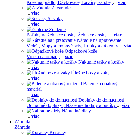
Koše na prádlo,
Dávkovače,
Lavóry, vandle,
...
viac
Zaváranie
...
viac
Sušiaky
...
viac
Žehlenie
Poťahy na žehliace dosky,
Žehliace dosky,
...
viac
Náradie na upratovanie
Vedrá ,
Mopy a mopové sety,
Hubky a drôtenky
...
viac
Odpadkové koše
Vrecia na odpad,
...
viac
Nákupné tašky a košíky
...
viac
Úložné boxy a vaky
...
viac
Balenie a obalový
material
...
viac
Doplnky do domácnosti
Ochranné doplnky ,
Nástenné hodiny a budíky
...
viac
Náhradné diely
...
viac
Záhrada
Záhrada
Kosačky