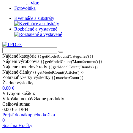
...
viac
Fotovoltika
Kvetináče a substráty
Rozbalené a vystavené
Nájdené kategórie
{{ getModelCount('Categories') }}
Nájdení výrobcovia
{{ getModelCount('Manufacturers') }}
Nájdené modelové rady
{{ getModelCount('Brands') }}
Nájdené články
{{ getModelCount('Articles') }}
Zobraziť všetky výsledky
{{ matchesCount }}
Žiadne výsledky
0,00 €
V tvojom košíku:
V košíku nemáš žiadne produkty
Celková suma:
0,00 €
s DPH
Prejsť do nákupného košíka
0
Späť na Hračky