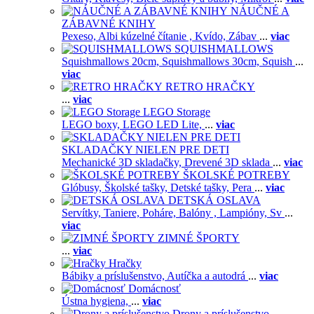
NÁUČNÉ A
ZÁBAVNÉ KNIHY
Pexeso,
Albi kúzelné čítanie ,
Kvído,
Zábav
...
viac
SQUISHMALLOWS
Squishmallows 20cm,
Squishmallows 30cm,
Squish
...
viac
RETRO HRAČKY
...
viac
LEGO Storage
LEGO boxy,
LEGO LED Lite,
...
viac
SKLADAČKY NIELEN PRE DETI
Mechanické 3D skladačky,
Drevené 3D sklada
...
viac
ŠKOLSKÉ POTREBY
Glóbusy,
Školské tašky,
Detské tašky,
Pera
...
viac
DETSKÁ OSLAVA
Servítky,
Taniere,
Poháre,
Balóny ,
Lampióny,
Sv
...
viac
ZIMNÉ ŠPORTY
...
viac
Hračky
Bábiky a príslušenstvo,
Autíčka a autodrá
...
viac
Domácnosť
Ústna hygiena,
...
viac
Drony a príslušenstvo