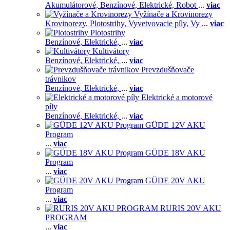
Akumulátorové,
Benzínové,
Elektrické,
Robot
...
viac
Vyžínače a Krovinorezy
Krovinorezy,
Plotostrihy,
Vyvetvovacie píly,
Vy
...
viac
Plotostrihy
Benzínové,
Elektrické,
...
viac
Kultivátory
Benzínové,
Elektrické,
...
viac
Prevzdušňovače
trávnikov
Benzínové,
Elektrické,
...
viac
Elektrické a motorové
píly
Benzínové,
Elektrické,
...
viac
GÜDE 12V AKU
Program
...
viac
GÜDE 18V AKU
Program
...
viac
GÜDE 20V AKU
Program
...
viac
RURIS 20V AKU
PROGRAM
...
viac