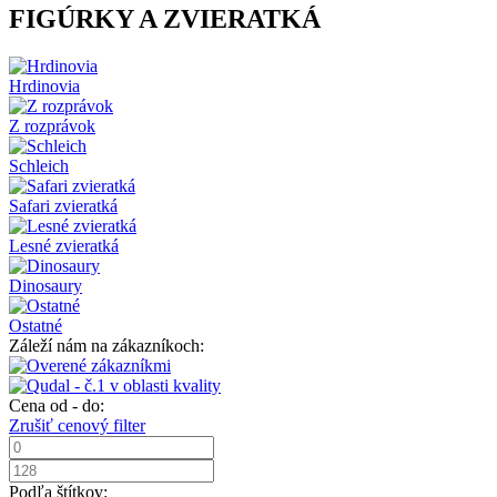
FIGÚRKY A ZVIERATKÁ
Hrdinovia
Z rozprávok
Schleich
Safari zvieratká
Lesné zvieratká
Dinosaury
Ostatné
Záleží nám na zákazníkoch:
Cena od - do:
Zrušiť cenový filter
Podľa štítkov: