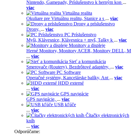
Nintendo,
Gamepady,
Príslušenstvo k herným kon
...
viac
Virtuálna realita
Okuliare pre Virtuálnu realitu,
Stanice a s
...
viac
Drony a príslušenstvo
Drony,
...
viac
PC Príslušenstvo
Myši,
Klávesnice,
Klávesnica + myš,
Tašky k
...
viac
Monitory a displeje
Herné Monitory,
Monitory ACER,
Monitory DELL,
M
...
viac
Sieť a komunikácia
Smerovače (Routery),
Bezdrôtové adaptéry,
...
viac
PC Software
Operačné systémy,
Kancelárske balíky,
Ant
...
viac
HDD externé
...
viac
GPS navigácie
GPS navigácie,
...
viac
USB kľúče
...
viac
Čítačky elektronických
kníh
...
viac
Odporúčame: