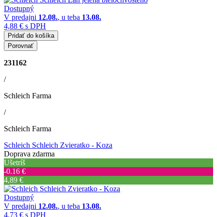
Dostupný
V predajni
12.08.
, u teba
13.08.
4,88 €
s DPH
Pridať do košíka
Porovnať
231162
/
Schleich Farma
/
Schleich Farma
Schleich Schleich Zvieratko - Koza
Doprava zdarma
Ušetríš
‐0.16 €
4,89 €
Dostupný
V predajni
12.08.
, u teba
13.08.
4,73 €
s DPH