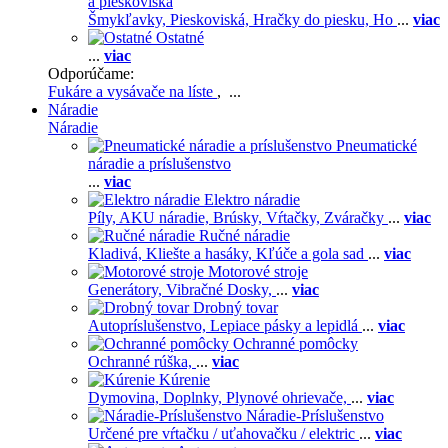
a pieskoviská
Šmykľavky,
Pieskoviská,
Hračky do piesku,
Ho
...
viac
Ostatné
...
viac
Odporúčame:
Fukáre a vysávače na líste
, ...
Náradie
Náradie
Pneumatické
náradie a príslušenstvo
...
viac
Elektro náradie
Píly,
AKU náradie,
Brúsky,
Vŕtačky,
Zváračky
...
viac
Ručné náradie
Kladivá,
Kliešte a hasáky,
Kľúče a gola sad
...
viac
Motorové stroje
Generátory,
Vibračné Dosky,
...
viac
Drobný tovar
Autopríslušenstvo,
Lepiace pásky a lepidlá
...
viac
Ochranné pomôcky
Ochranné rúška,
...
viac
Kúrenie
Dymovina,
Doplnky,
Plynové ohrievače,
...
viac
Náradie-Príslušenstvo
Určené pre vŕtačku / uťahovačku / elektric
...
viac