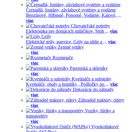
Čerpadlá, fontány, závlahové systémy a vodárne
Benzínové,
Hlbinné,
Ponorné,
Vodárne,
Kalové,
...
viac
Chovateľské potreby
Elektronika pre domácich miláčikov,
Strih
...
viac
Grily
Elektrické grily, panvice,
Grily na uhlie a
...
viac
Zemné vrtáky
...
viac
Rozmetače
...
viac
Pareniská a skleníky
...
viac
Kvetináče a substráty
Kvetináče, obaly a hrantíky ,
Podložky po
...
viac
Dekorácie do záhrady
...
viac
Záhradné traktory, ridery
...
viac
Voziky, fúriky a
transportéry
...
viac
Vysokotlakové
čističe (WAPky)