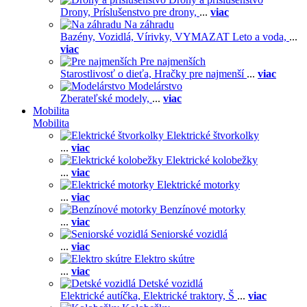
Drony,
Príslušenstvo pre drony,
...
viac
Na záhradu
Bazény,
Vozidlá,
Vírivky,
VYMAZAT Leto a voda,
...
viac
Pre najmenších
Starostlivosť o dieťa,
Hračky pre najmenší
...
viac
Modelárstvo
Zberateľské modely,
...
viac
Mobilita
Mobilita
Elektrické štvorkolky
...
viac
Elektrické kolobežky
...
viac
Elektrické motorky
...
viac
Benzínové motorky
...
viac
Seniorské vozidlá
...
viac
Elektro skútre
...
viac
Detské vozidlá
Elektrické autíčka,
Elektrické traktory,
Š
...
viac