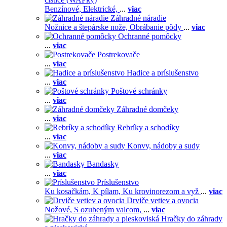
Benzínové,
Elektrické,
...
viac
Záhradné náradie
Nožnice a štepárske nože,
Obrábanie pôdy
...
viac
Ochranné pomôcky
...
viac
Postrekovače
...
viac
Hadice a príslušenstvo
...
viac
Poštové schránky
...
viac
Záhradné domčeky
...
viac
Rebríky a schodíky
...
viac
Konvy, nádoby a sudy
...
viac
Bandasky
...
viac
Príslušenstvo
Ku kosačkám,
K pílam,
Ku krovinorezom a vyž
...
viac
Drviče vetiev a ovocia
Nožové,
S ozubeným valcom,
...
viac
Hračky do záhrady