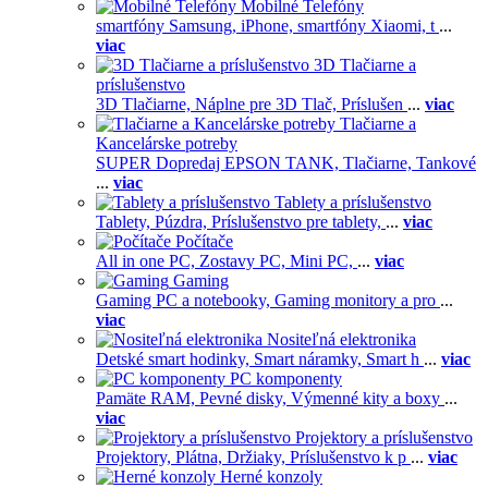
Mobilné Telefóny
smartfóny Samsung,
iPhone,
smartfóny Xiaomi,
t
...
viac
3D Tlačiarne a
príslušenstvo
3D Tlačiarne,
Náplne pre 3D Tlač,
Príslušen
...
viac
Tlačiarne a
Kancelárske potreby
SUPER Dopredaj EPSON TANK,
Tlačiarne,
Tankové
...
viac
Tablety a príslušenstvo
Tablety,
Púzdra,
Príslušenstvo pre tablety,
...
viac
Počítače
All in one PC,
Zostavy PC,
Mini PC,
...
viac
Gaming
Gaming PC a notebooky,
Gaming monitory a pro
...
viac
Nositeľná elektronika
Detské smart hodinky,
Smart náramky,
Smart h
...
viac
PC komponenty
Pamäte RAM,
Pevné disky,
Výmenné kity a boxy
...
viac
Projektory a príslušenstvo
Projektory,
Plátna,
Držiaky,
Príslušenstvo k p
...
viac
Herné konzoly