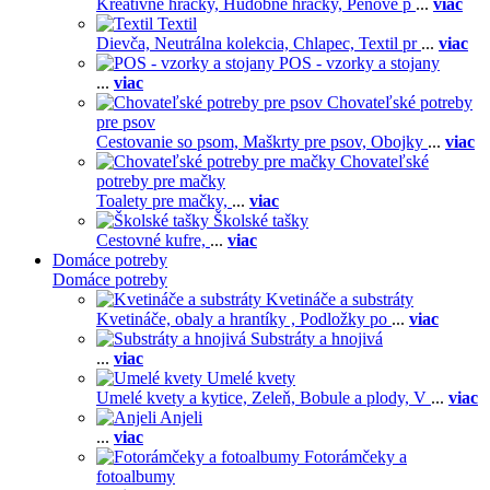
Kreatívne hračky,
Hudobné hračky,
Penové p
...
viac
Textil
Dievča,
Neutrálna kolekcia,
Chlapec,
Textil pr
...
viac
POS - vzorky a stojany
...
viac
Chovateľské potreby
pre psov
Cestovanie so psom,
Maškrty pre psov,
Obojky
...
viac
Chovateľské
potreby pre mačky
Toalety pre mačky,
...
viac
Školské tašky
Cestovné kufre,
...
viac
Domáce potreby
Domáce potreby
Kvetináče a substráty
Kvetináče, obaly a hrantíky ,
Podložky po
...
viac
Substráty a hnojivá
...
viac
Umelé kvety
Umelé kvety a kytice,
Zeleň,
Bobule a plody,
V
...
viac
Anjeli
...
viac
Fotorámčeky a
fotoalbumy