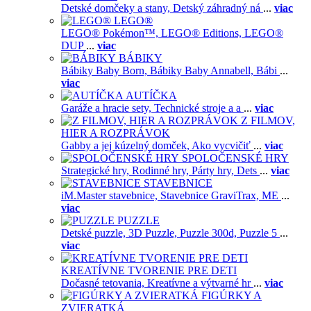
Detské domčeky a stany,
Detský záhradný ná
...
viac
LEGO®
LEGO® Pokémon™,
LEGO® Editions,
LEGO®
DUP
...
viac
BÁBIKY
Bábiky Baby Born,
Bábiky Baby Annabell,
Bábi
...
viac
AUTÍČKA
Garáže a hracie sety,
Technické stroje a a
...
viac
Z FILMOV,
HIER A ROZPRÁVOK
Gabby a jej kúzelný domček,
Ako vycvičiť
...
viac
SPOLOČENSKÉ HRY
Strategické hry,
Rodinné hry,
Párty hry,
Dets
...
viac
STAVEBNICE
iM.Master stavebnice,
Stavebnice GraviTrax,
ME
...
viac
PUZZLE
Detské puzzle,
3D Puzzle,
Puzzle 300d,
Puzzle 5
...
viac
KREATÍVNE TVORENIE PRE DETI
Dočasné tetovania,
Kreatívne a výtvarné hr
...
viac
FIGÚRKY A
ZVIERATKÁ