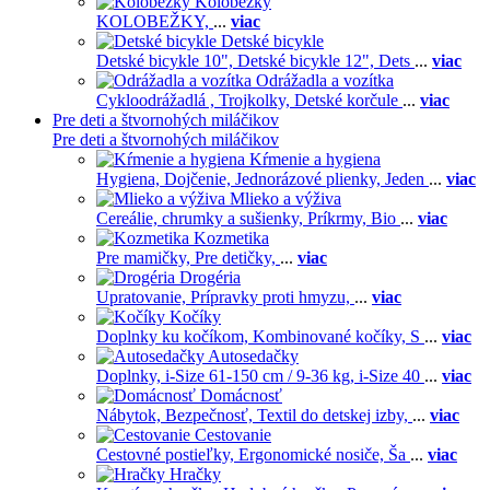
Kolobežky
KOLOBEŽKY,
...
viac
Detské bicykle
Detské bicykle 10",
Detské bicykle 12",
Dets
...
viac
Odrážadla a vozítka
Cykloodrážadlá ,
Trojkolky,
Detské korčule
...
viac
Pre deti a štvornohých miláčikov
Pre deti a štvornohých miláčikov
Kŕmenie a hygiena
Hygiena,
Dojčenie,
Jednorázové plienky,
Jeden
...
viac
Mlieko a výživa
Cereálie, chrumky a sušienky,
Príkrmy,
Bio
...
viac
Kozmetika
Pre mamičky,
Pre detičky,
...
viac
Drogéria
Upratovanie,
Prípravky proti hmyzu,
...
viac
Kočíky
Doplnky ku kočíkom,
Kombinované kočíky,
S
...
viac
Autosedačky
Doplnky,
i-Size 61-150 cm / 9-36 kg,
i-Size 40
...
viac
Domácnosť
Nábytok,
Bezpečnosť,
Textil do detskej izby,
...
viac
Cestovanie
Cestovné postieľky,
Ergonomické nosiče,
Ša
...
viac
Hračky