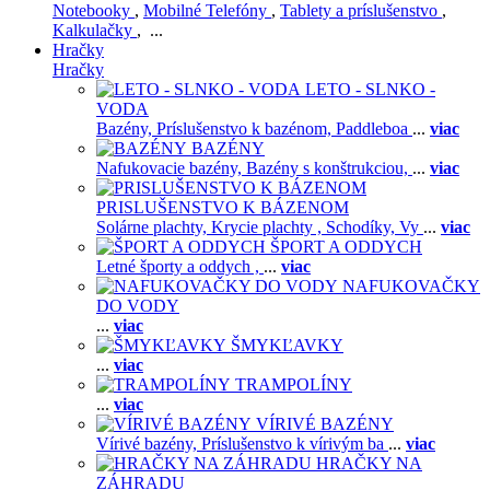
Notebooky
,
Mobilné Telefóny
,
Tablety a príslušenstvo
,
Kalkulačky
, ...
Hračky
Hračky
LETO - SLNKO -
VODA
Bazény,
Príslušenstvo k bazénom,
Paddleboa
...
viac
BAZÉNY
Nafukovacie bazény,
Bazény s konštrukciou,
...
viac
PRISLUŠENSTVO K BÁZENOM
Solárne plachty,
Krycie plachty ,
Schodíky,
Vy
...
viac
ŠPORT A ODDYCH
Letné športy a oddych ,
...
viac
NAFUKOVAČKY
DO VODY
...
viac
ŠMYKĽAVKY
...
viac
TRAMPOLÍNY
...
viac
VÍRIVÉ BAZÉNY
Vírivé bazény,
Príslušenstvo k vírivým ba
...
viac
HRAČKY NA
ZÁHRADU