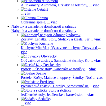
Auto-moto
Autokamery,
Autorádiá,
Držiaky na telefóny,
...
viac
Ostatné
...
viac
Obrana
Ochranné spreje,
...
viac
Nábytok a zariadenie domácnosti a záhrady
Nábytok a zariadenie domácnosti a záhrady
Záhradný nábytok
Zostavy,
Lehátka,
Stoly,
Stoličky a kreslá,
Ser
...
viac
Kuchyne
Kuchyne MiniMax,
Vystavené kuchyne,
Drezy a d
...
viac
Obývačky
Obývačkové zostavy,
Samostatné skrinky,
Ko
...
viac
Detské izby
Postele,
Písacie stoly,
Kancelárske stoličky
...
viac
Spálne
Postele,
Rošty,
Matrace a toppery,
Šatníky,
Noč
...
viac
Predsiene
Predsieňové zostavy,
Botníky,
Samostatné sk
...
viac
Stoly a stoličky
Jedálenské stoly,
Jedálenské a barové stol
...
viac
Sedačky
...
viac