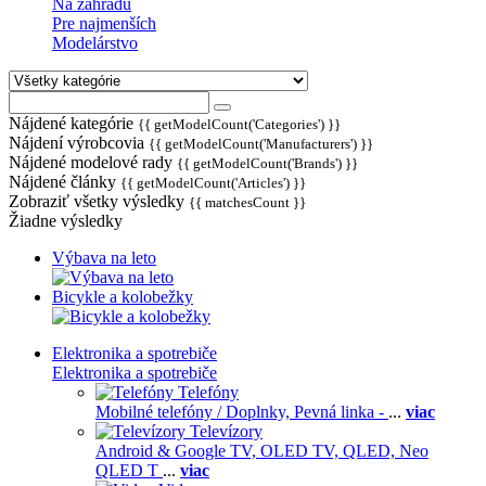
Na záhradu
Pre najmenších
Modelárstvo
Nájdené kategórie
{{ getModelCount('Categories') }}
Nájdení výrobcovia
{{ getModelCount('Manufacturers') }}
Nájdené modelové rady
{{ getModelCount('Brands') }}
Nájdené články
{{ getModelCount('Articles') }}
Zobraziť všetky výsledky
{{ matchesCount }}
Žiadne výsledky
Výbava na leto
Bicykle a kolobežky
Elektronika a spotrebiče
Elektronika a spotrebiče
Telefóny
Mobilné telefóny / Doplnky,
Pevná linka -
...
viac
Televízory
Android & Google TV,
OLED TV,
QLED, Neo
QLED T
...
viac