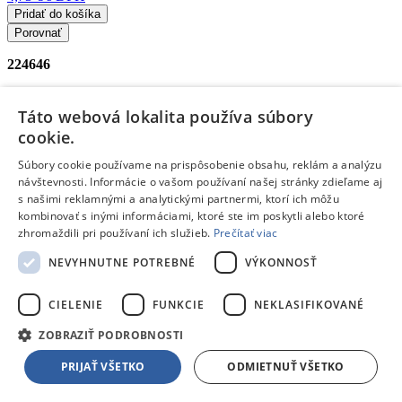
Pridať do košíka
Porovnať
224646
/
Táto webová lokalita používa súbory
Schleich Divoké zvieratá
cookie.
/
Súbory cookie používame na prispôsobenie obsahu, reklám a analýzu
návštevnosti. Informácie o vašom používaní našej stránky zdieľame aj
Schleich Divoké zvieratá
s našimi reklamnými a analytickými partnermi, ktorí ich môžu
kombinovať s inými informáciami, ktoré ste im poskytli alebo ktoré
Schleich Schleich Jeleň bielochvostý
zhromaždili pri používaní ich služieb.
Prečítať viac
Doprava zdarma
NEVYHNUTNE POTREBNÉ
VÝKONNOSŤ
Dostupný
V predajni
12.08.
, u teba
13.08.
6,80 €
s DPH
CIELENIE
FUNKCIE
NEKLASIFIKOVANÉ
Pridať do košíka
ZOBRAZIŤ PODROBNOSTI
Porovnať
224500
PRIJAŤ VŠETKO
ODMIETNUŤ VŠETKO
/