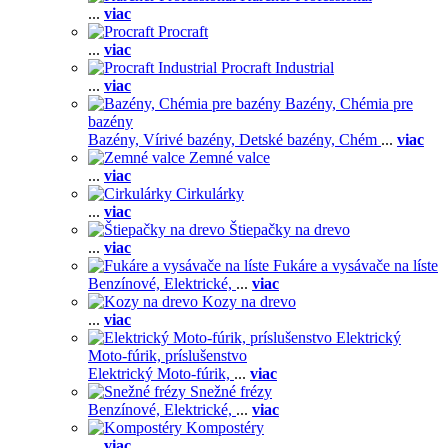
...
viac
Procraft
...
viac
Procraft Industrial
...
viac
Bazény, Chémia pre
bazény
Bazény,
Vírivé bazény,
Detské bazény,
Chém
...
viac
Zemné valce
...
viac
Cirkulárky
...
viac
Štiepačky na drevo
...
viac
Fukáre a vysávače na líste
Benzínové,
Elektrické,
...
viac
Kozy na drevo
...
viac
Elektrický
Moto-fúrik, príslušenstvo
Elektrický Moto-fúrik,
...
viac
Snežné frézy
Benzínové,
Elektrické,
...
viac
Kompostéry
...
viac