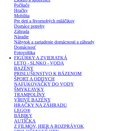
Počítače
Hračky
Mobilita
Pre deti a štvornohých miláčikov
Domáce potreby
Záhrada
Náradie
Nábytok a zariadenie domácnosti a záhrady
Domácnosť
Fotovoltika
FIGÚRKY A ZVIERATKÁ
LETO - SLNKO - VODA
BAZÉNY
PRISLUŠENSTVO K BÁZENOM
ŠPORT A ODDYCH
NAFUKOVAČKY DO VODY
ŠMYKĽAVKY
TRAMPOLÍNY
VÍRIVÉ BAZÉNY
HRAČKY NA ZÁHRADU
LEGO®
BÁBIKY
AUTÍČKA
Z FILMOV, HIER A ROZPRÁVOK