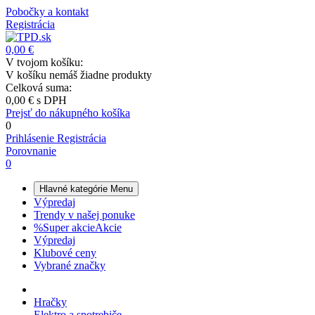
Pobočky a kontakt
Registrácia
0,00 €
V tvojom košíku:
V košíku nemáš žiadne produkty
Celková suma:
0,00 €
s DPH
Prejsť do nákupného košíka
0
Prihlásenie
Registrácia
Porovnanie
0
Hlavné kategórie
Menu
Výpredaj
Trendy v našej ponuke
%
Super akcie
Akcie
Výpredaj
Klubové ceny
Vybrané značky
Hračky
Elektro a spotrebiče