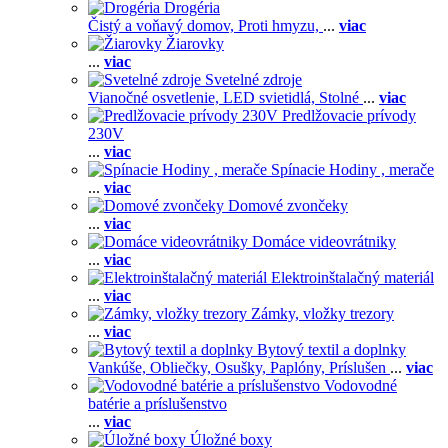
Drogéria
Čistý a voňavý domov,
Proti hmyzu,
...
viac
Žiarovky
...
viac
Svetelné zdroje
Vianočné osvetlenie,
LED svietidlá,
Stolné
...
viac
Predlžovacie prívody
230V
...
viac
Spínacie Hodiny , merače
...
viac
Domové zvončeky
...
viac
Domáce videovrátniky
...
viac
Elektroinštalačný materiál
...
viac
Zámky, vložky trezory
...
viac
Bytový textil a doplnky
Vankúše,
Obliečky,
Osušky,
Paplóny,
Príslušen
...
viac
Vodovodné
batérie a príslušenstvo
...
viac
Úložné boxy