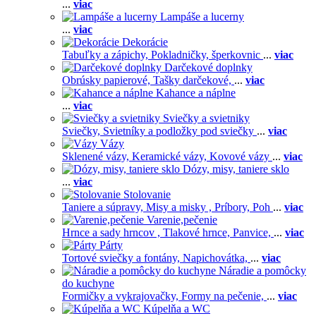
...
viac
Lampáše a lucerny
...
viac
Dekorácie
Tabuľky a zápichy,
Pokladničky, šperkovnic
...
viac
Darčekové doplnky
Obrúsky papierové,
Tašky darčekové,
...
viac
Kahance a náplne
...
viac
Sviečky a svietniky
Sviečky,
Svietníky a podložky pod sviečky
...
viac
Vázy
Sklenené vázy,
Keramické vázy,
Kovové vázy
...
viac
Dózy, misy, taniere sklo
...
viac
Stolovanie
Taniere a súpravy,
Misy a misky ,
Príbory,
Poh
...
viac
Varenie,pečenie
Hrnce a sady hrncov ,
Tlakové hrnce,
Panvice,
...
viac
Párty
Tortové sviečky a fontány,
Napichovátka,
...
viac
Náradie a pomôcky
do kuchyne
Formičky a vykrajovačky,
Formy na pečenie,
...
viac
Kúpelňa a WC