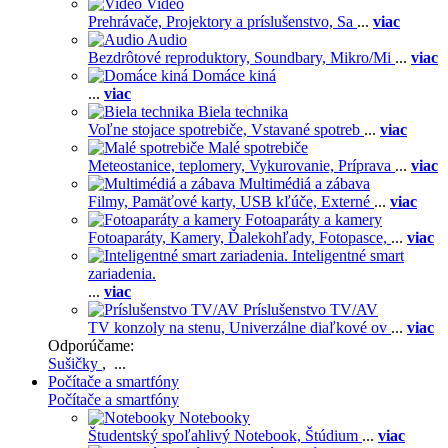
Video
Prehrávače,
Projektory a príslušenstvo,
Sa
...
viac
Audio
Bezdrôtové reproduktory,
Soundbary,
Mikro/Mi
...
viac
Domáce kiná
...
viac
Biela technika
Voľne stojace spotrebiče,
Vstavané spotreb
...
viac
Malé spotrebiče
Meteostanice, teplomery,
Vykurovanie,
Príprava
...
viac
Multimédiá a zábava
Filmy,
Pamäťové karty,
USB kľúče,
Externé
...
viac
Fotoaparáty a kamery
Fotoaparáty,
Kamery,
Ďalekohľady,
Fotopasce,
...
viac
Inteligentné smart
zariadenia.
...
viac
Príslušenstvo TV/AV
TV konzoly na stenu,
Univerzálne diaľkové ov
...
viac
Odporúčame:
Sušičky
, ...
Počítače a smartfóny
Počítače a smartfóny
Notebooky
Študentský spoľahlivý Notebook,
Štúdium
...
viac