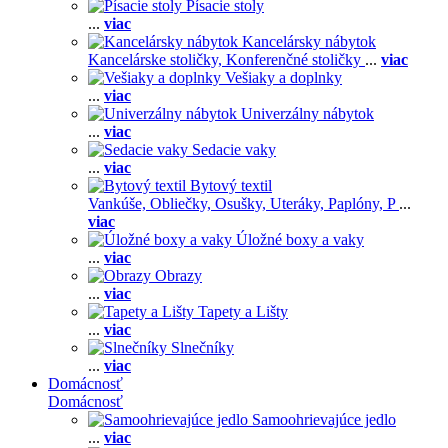
Písacie stoly
...
viac
Kancelársky nábytok
Kancelárske stoličky,
Konferenčné stoličky
...
viac
Vešiaky a doplnky
...
viac
Univerzálny nábytok
...
viac
Sedacie vaky
...
viac
Bytový textil
Vankúše,
Obliečky,
Osušky,
Uteráky,
Paplóny,
P
...
viac
Úložné boxy a vaky
...
viac
Obrazy
...
viac
Tapety a Lišty
...
viac
Slnečníky
...
viac
Domácnosť
Domácnosť
Samoohrievajúce jedlo
...
viac