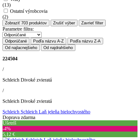
(
13
)
Ostatní výrobcovia
(
2
)
Zobraziť
703
produktov
Zrušiť výber
Zavrieť filter
Parametre filtra:
Odporúčané
Podľa názvu A-Z
Podľa názvu Z-A
Od najlacnejšieho
Od najdrahšieho
224504
/
Schleich Divoké zvieratá
/
Schleich Divoké zvieratá
Schleich Schleich Laň jeleňa bielochvostého
Doprava zdarma
Ušetríš
‐4%
5,12 €