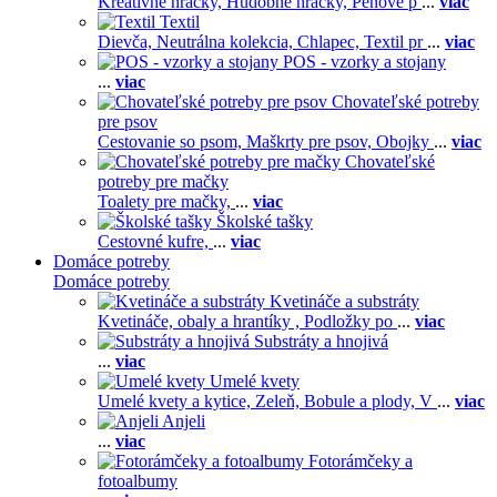
Kreatívne hračky,
Hudobné hračky,
Penové p
...
viac
Textil
Dievča,
Neutrálna kolekcia,
Chlapec,
Textil pr
...
viac
POS - vzorky a stojany
...
viac
Chovateľské potreby
pre psov
Cestovanie so psom,
Maškrty pre psov,
Obojky
...
viac
Chovateľské
potreby pre mačky
Toalety pre mačky,
...
viac
Školské tašky
Cestovné kufre,
...
viac
Domáce potreby
Domáce potreby
Kvetináče a substráty
Kvetináče, obaly a hrantíky ,
Podložky po
...
viac
Substráty a hnojivá
...
viac
Umelé kvety
Umelé kvety a kytice,
Zeleň,
Bobule a plody,
V
...
viac
Anjeli
...
viac
Fotorámčeky a
fotoalbumy