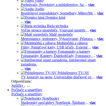
Video
Prehrávače,
Projektory a príslušenstvo,
Sa
...
viac
Audio
Bezdrôtové reproduktory,
Soundbary,
Mikro/Mi
...
viac
Domáce kiná
...
viac
Biela technika
Voľne stojace spotrebiče,
Vstavané spotreb
...
viac
Malé spotrebiče
Meteostanice, teplomery,
Vykurovanie,
Príprava
...
viac
Multimédiá a zábava
Filmy,
Pamäťové karty,
USB kľúče,
Externé
...
viac
Fotoaparáty a kamery
Fotoaparáty,
Kamery,
Ďalekohľady,
Fotopasce,
...
viac
Inteligentné smart
zariadenia.
...
viac
Príslušenstvo TV/AV
TV konzoly na stenu,
Univerzálne diaľkové ov
...
viac
Odporúčame:
Sušičky
, ...
Počítače a smartfóny
Počítače a smartfóny
Notebooky
Študentský spoľahlivý Notebook,
Štúdium
...
viac