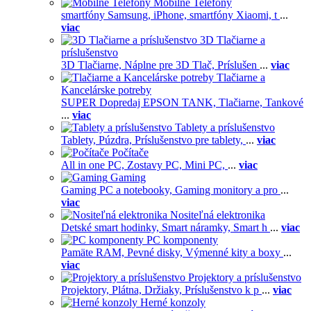
Mobilné Telefóny
smartfóny Samsung,
iPhone,
smartfóny Xiaomi,
t
...
viac
3D Tlačiarne a
príslušenstvo
3D Tlačiarne,
Náplne pre 3D Tlač,
Príslušen
...
viac
Tlačiarne a
Kancelárske potreby
SUPER Dopredaj EPSON TANK,
Tlačiarne,
Tankové
...
viac
Tablety a príslušenstvo
Tablety,
Púzdra,
Príslušenstvo pre tablety,
...
viac
Počítače
All in one PC,
Zostavy PC,
Mini PC,
...
viac
Gaming
Gaming PC a notebooky,
Gaming monitory a pro
...
viac
Nositeľná elektronika
Detské smart hodinky,
Smart náramky,
Smart h
...
viac
PC komponenty
Pamäte RAM,
Pevné disky,
Výmenné kity a boxy
...
viac
Projektory a príslušenstvo
Projektory,
Plátna,
Držiaky,
Príslušenstvo k p
...
viac
Herné konzoly