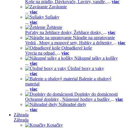
Koše na prádlo,
Dávkovače,
Lavóry, vandle,
...
viac
Zaváranie
...
viac
Sušiaky
...
viac
Žehlenie
Poťahy na žehliace dosky,
Žehliace dosky,
...
viac
Náradie na upratovanie
Vedrá ,
Mopy a mopové sety,
Hubky a drôtenky
...
viac
Odpadkové koše
Vrecia na odpad,
...
viac
Nákupné tašky a košíky
...
viac
Úložné boxy a vaky
...
viac
Balenie a obalový
material
...
viac
Doplnky do domácnosti
Ochranné doplnky ,
Nástenné hodiny a budíky
...
viac
Náhradné diely
...
viac
Záhrada
Záhrada
Kosačky