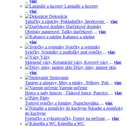
...
viac
Lampáše a lucerny
...
viac
Dekorácie
Tabuľky a zápichy,
Pokladničky, šperkovnic
...
viac
Darčekové doplnky
Obrúsky papierové,
Tašky darčekové,
...
viac
Kahance a náplne
...
viac
Sviečky a svietniky
Sviečky,
Svietníky a podložky pod sviečky
...
viac
Vázy
Sklenené vázy,
Keramické vázy,
Kovové vázy
...
viac
Dózy, misy, taniere sklo
...
viac
Stolovanie
Taniere a súpravy,
Misy a misky ,
Príbory,
Poh
...
viac
Varenie,pečenie
Hrnce a sady hrncov ,
Tlakové hrnce,
Panvice,
...
viac
Párty
Tortové sviečky a fontány,
Napichovátka,
...
viac
Náradie a pomôcky
do kuchyne
Formičky a vykrajovačky,
Formy na pečenie,
...
viac
Kúpelňa a WC