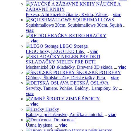
NÁUČNÉ A
ZÁBAVNÉ KNIHY
Pexeso,
Albi kúzelné čítanie ,
Kvído,
Zábav
...
viac
SQUISHMALLOWS
Squishmallows 20cm,
Squishmallows 30cm,
Squish
...
viac
RETRO HRAČKY
...
viac
LEGO Storage
LEGO boxy,
LEGO LED Lite,
...
viac
SKLADAČKY NIELEN PRE DETI
Mechanické 3D skladačky,
Drevené 3D sklada
...
viac
ŠKOLSKÉ POTREBY
Glóbusy,
Školské tašky,
Detské tašky,
Pera
...
viac
DETSKÁ OSLAVA
Servítky,
Taniere,
Poháre,
Balóny ,
Lampióny,
Sv
...
viac
ZIMNÉ ŠPORTY
...
viac
Hračky
Bábiky a príslušenstvo,
Autíčka a autodrá
...
viac
Domácnosť
Ústna hygiena,
...
viac
Drony a príslušenstvo