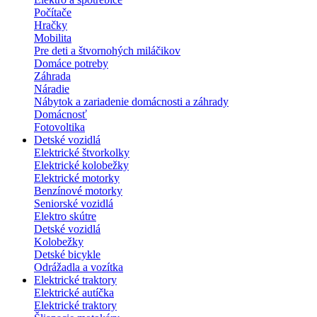
Počítače
Hračky
Mobilita
Pre deti a štvornohých miláčikov
Domáce potreby
Záhrada
Náradie
Nábytok a zariadenie domácnosti a záhrady
Domácnosť
Fotovoltika
Detské vozidlá
Elektrické štvorkolky
Elektrické kolobežky
Elektrické motorky
Benzínové motorky
Seniorské vozidlá
Elektro skútre
Detské vozidlá
Kolobežky
Detské bicykle
Odrážadla a vozítka
Elektrické traktory
Elektrické autíčka
Elektrické traktory