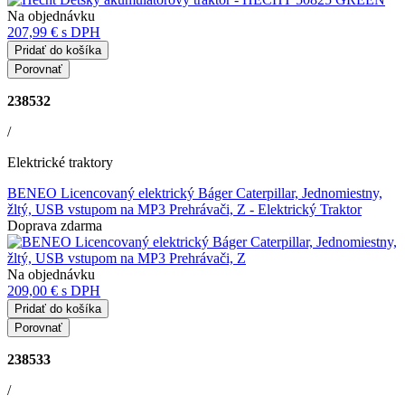
Na objednávku
207,99 €
s DPH
Pridať do košíka
Porovnať
238532
/
Elektrické traktory
BENEO Licencovaný elektrický Báger Caterpillar, Jednomiestny,
žltý, USB vstupom na MP3 Prehrávači, Z
- Elektrický Traktor
Doprava zdarma
Na objednávku
209,00 €
s DPH
Pridať do košíka
Porovnať
238533
/