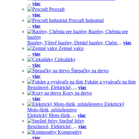
...
viac
Procraft
...
viac
Procraft Industrial
...
viac
Bazény, Chémia pre
bazény
Bazény,
Vírivé bazény,
Detské bazény,
Chém
...
viac
Zemné valce
...
viac
Cirkulárky
...
viac
Štiepačky na drevo
...
viac
Fukáre a vysávače na líste
Benzínové,
Elektrické,
...
viac
Kozy na drevo
...
viac
Elektrický
Moto-fúrik, príslušenstvo
Elektrický Moto-fúrik,
...
viac
Snežné frézy
Benzínové,
Elektrické,
...
viac
Kompostéry
...
viac