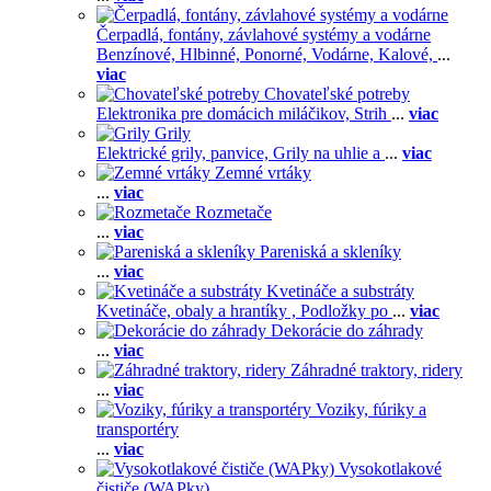
Čerpadlá, fontány, závlahové systémy a vodárne
Benzínové,
Hlbinné,
Ponorné,
Vodárne,
Kalové,
...
viac
Chovateľské potreby
Elektronika pre domácich miláčikov,
Strih
...
viac
Grily
Elektrické grily, panvice,
Grily na uhlie a
...
viac
Zemné vrtáky
...
viac
Rozmetače
...
viac
Pareniská a skleníky
...
viac
Kvetináče a substráty
Kvetináče, obaly a hrantíky ,
Podložky po
...
viac
Dekorácie do záhrady
...
viac
Záhradné traktory, ridery
...
viac
Voziky, fúriky a
transportéry
...
viac
Vysokotlakové
čističe (WAPky)