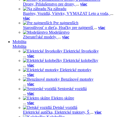
Drony,
Príslušenstvo pre drony,
...
viac
Na záhradu
Bazény,
Vozidlá,
Vírivky,
VYMAZAT Leto a voda,
...
viac
Pre najmenších
Starostlivosť o dieťa,
Hračky pre najmenší
...
viac
Modelárstvo
Zberateľské modely,
...
viac
Mobilita
Mobilita
Elektrické štvorkolky
...
viac
Elektrické kolobežky
...
viac
Elektrické motorky
...
viac
Benzínové motorky
...
viac
Seniorské vozidlá
...
viac
Elektro skútre
...
viac
Detské vozidlá
Elektrické autíčka,
Elektrické traktory,
Š
...
viac
Kolobežky