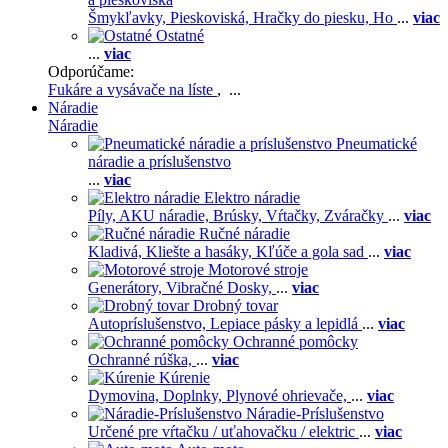
Šmykľavky,
Pieskoviská,
Hračky do piesku,
Ho
...
viac
Ostatné
...
viac
Odporúčame:
Fukáre a vysávače na líste
, ...
Náradie
Náradie
Pneumatické
náradie a príslušenstvo
...
viac
Elektro náradie
Píly,
AKU náradie,
Brúsky,
Vŕtačky,
Zváračky
...
viac
Ručné náradie
Kladivá,
Kliešte a hasáky,
Kľúče a gola sad
...
viac
Motorové stroje
Generátory,
Vibračné Dosky,
...
viac
Drobný tovar
Autopríslušenstvo,
Lepiace pásky a lepidlá
...
viac
Ochranné pomôcky
Ochranné rúška,
...
viac
Kúrenie
Dymovina,
Doplnky,
Plynové ohrievače,
...
viac
Náradie-Príslušenstvo
Určené pre vŕtačku / uťahovačku / elektric
...
viac