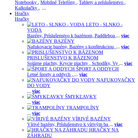
Notebooky
,
Mobilné Telefóny
,
Tablety a príslušenstvo
,
Kalkulačky
, ...
Hračky
Hračky
LETO - SLNKO -
VODA
Bazény,
Príslušenstvo k bazénom,
Paddleboa
...
viac
BAZÉNY
Nafukovacie bazény,
Bazény s konštrukciou,
...
viac
PRISLUŠENSTVO K BÁZENOM
Solárne plachty,
Krycie plachty ,
Schodíky,
Vy
...
viac
ŠPORT A ODDYCH
Letné športy a oddych ,
...
viac
NAFUKOVAČKY
DO VODY
...
viac
ŠMYKĽAVKY
...
viac
TRAMPOLÍNY
...
viac
VÍRIVÉ BAZÉNY
Vírivé bazény,
Príslušenstvo k vírivým ba
...
viac
HRAČKY NA
ZÁHRADU