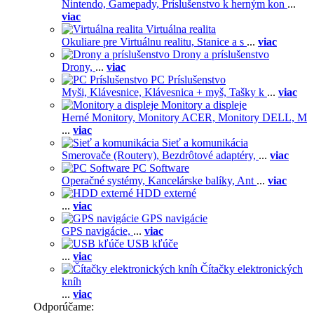
Nintendo,
Gamepady,
Príslušenstvo k herným kon
...
viac
Virtuálna realita
Okuliare pre Virtuálnu realitu,
Stanice a s
...
viac
Drony a príslušenstvo
Drony,
...
viac
PC Príslušenstvo
Myši,
Klávesnice,
Klávesnica + myš,
Tašky k
...
viac
Monitory a displeje
Herné Monitory,
Monitory ACER,
Monitory DELL,
M
...
viac
Sieť a komunikácia
Smerovače (Routery),
Bezdrôtové adaptéry,
...
viac
PC Software
Operačné systémy,
Kancelárske balíky,
Ant
...
viac
HDD externé
...
viac
GPS navigácie
GPS navigácie,
...
viac
USB kľúče
...
viac
Čítačky elektronických
kníh
...
viac
Odporúčame: