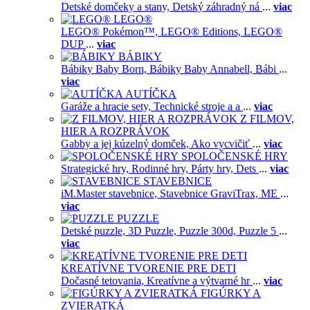
Detské domčeky a stany,
Detský záhradný ná
...
viac
LEGO®
LEGO® Pokémon™,
LEGO® Editions,
LEGO®
DUP
...
viac
BÁBIKY
Bábiky Baby Born,
Bábiky Baby Annabell,
Bábi
...
viac
AUTÍČKA
Garáže a hracie sety,
Technické stroje a a
...
viac
Z FILMOV,
HIER A ROZPRÁVOK
Gabby a jej kúzelný domček,
Ako vycvičiť
...
viac
SPOLOČENSKÉ HRY
Strategické hry,
Rodinné hry,
Párty hry,
Dets
...
viac
STAVEBNICE
iM.Master stavebnice,
Stavebnice GraviTrax,
ME
...
viac
PUZZLE
Detské puzzle,
3D Puzzle,
Puzzle 300d,
Puzzle 5
...
viac
KREATÍVNE TVORENIE PRE DETI
Dočasné tetovania,
Kreatívne a výtvarné hr
...
viac
FIGÚRKY A
ZVIERATKÁ