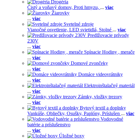
Drogéria
Čistý a voňavý domov,
Proti hmyzu,
...
viac
Žiarovky
...
viac
Svetelné zdroje
Vianočné osvetlenie,
LED svietidlá,
Stolné
...
viac
Predlžovacie prívody
230V
...
viac
Spínacie Hodiny , merače
...
viac
Domové zvončeky
...
viac
Domáce videovrátniky
...
viac
Elektroinštalačný materiál
...
viac
Zámky, vložky trezory
...
viac
Bytový textil a doplnky
Vankúše,
Obliečky,
Osušky,
Paplóny,
Príslušen
...
viac
Vodovodné
batérie a príslušenstvo
...
viac
Úložné boxy