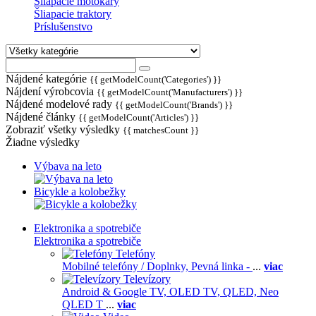
Šliapacie motokáry
Šliapacie traktory
Príslušenstvo
Nájdené kategórie
{{ getModelCount('Categories') }}
Nájdení výrobcovia
{{ getModelCount('Manufacturers') }}
Nájdené modelové rady
{{ getModelCount('Brands') }}
Nájdené články
{{ getModelCount('Articles') }}
Zobraziť všetky výsledky
{{ matchesCount }}
Žiadne výsledky
Výbava na leto
Bicykle a kolobežky
Elektronika a spotrebiče
Elektronika a spotrebiče
Telefóny
Mobilné telefóny / Doplnky,
Pevná linka -
...
viac
Televízory
Android & Google TV,
OLED TV,
QLED, Neo
QLED T
...
viac