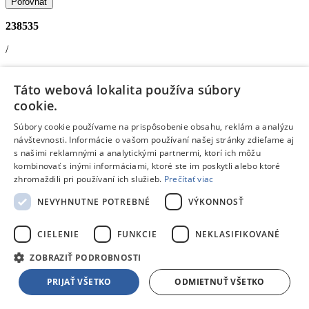
Porovnať
238535
/
Elektrické traktory
Táto webová lokalita používa súbory
BENEO Licencovaný elektrický Báger Caterpillar so svahovacou aj
cookie.
výkopovou lyžicou, Jednomiestny, žlt
- Elektrický Traktor
Doprava zdarma
Súbory cookie používame na prispôsobenie obsahu, reklám a analýzu
návštevnosti. Informácie o vašom používaní našej stránky zdieľame aj
s našimi reklamnými a analytickými partnermi, ktorí ich môžu
Na objednávku
kombinovať s inými informáciami, ktoré ste im poskytli alebo ktoré
239,00 €
s DPH
zhromaždili pri používaní ich služieb.
Prečítať viac
Pridať do košíka
Porovnať
NEVYHNUTNE POTREBNÉ
VÝKONNOSŤ
259432
CIELENIE
FUNKCIE
NEKLASIFIKOVANÉ
/
ZOBRAZIŤ PODROBNOSTI
Elektrické traktory
PRIJAŤ VŠETKO
ODMIETNUŤ VŠETKO
Hecht Detský bager - HECHT 52107 YELLOW
Doprava zdarma