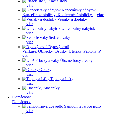
Písacie stoly
...
viac
Kancelársky nábytok
Kancelárske stoličky,
Konferenčné stoličky
...
viac
Vešiaky a doplnky
...
viac
Univerzálny nábytok
...
viac
Sedacie vaky
...
viac
Bytový textil
Vankúše,
Obliečky,
Osušky,
Uteráky,
Paplóny,
P
...
viac
Úložné boxy a vaky
...
viac
Obrazy
...
viac
Tapety a Lišty
...
viac
Slnečníky
...
viac
Domácnosť
Domácnosť
Samoohrievajúce jedlo
...
viac