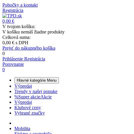
Pobočky a kontakt
Registrácia
0,00 €
V tvojom košíku:
V košíku nemáš žiadne produkty
Celková suma:
0,00 €
s DPH
Prejsť do nákupného košíka
0
Prihlásenie
Registrácia
Porovnanie
0
Hlavné kategórie
Menu
Výpredaj
Trendy v našej ponuke
%
Super akcie
Akcie
Výpredaj
Klubové ceny
Vybrané značky
Mobilita
Elektro a spotrebiče