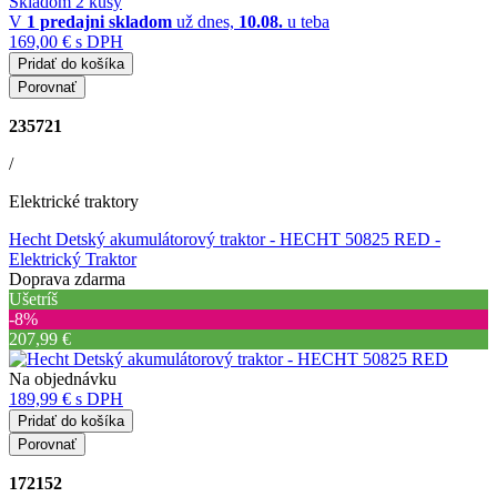
Skladom 2 kusy
V
1 predajni
skladom
už dnes,
10.08.
u teba
169,00 €
s DPH
Pridať do košíka
Porovnať
235721
/
Elektrické traktory
Hecht Detský akumulátorový traktor - HECHT 50825 RED
-
Elektrický Traktor
Doprava zdarma
Ušetríš
‐8%
207,99 €
Na objednávku
189,99 €
s DPH
Pridať do košíka
Porovnať
172152