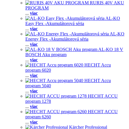
RURIS 40V AKU
PROGRAM
...
viac
AL-KO
Easy Flex -Akumulátorová séria
...
viac
AL-KO
Energy Flex -Akumulátorová séria
...
viac
AL-KO 18 V
BOSCH Aku program
...
viac
HECHT Accu
program 6020
...
viac
HECHT Accu
program 5040
...
viac
HECHT ACCU
program 1278
...
viac
HECHT ACCU
program 6260
...
viac
Kärcher Professional