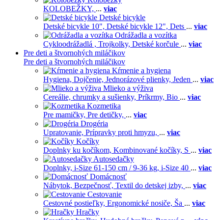
KOLOBEŽKY,
...
viac
Detské bicykle
Detské bicykle 10",
Detské bicykle 12",
Dets
...
viac
Odrážadla a vozítka
Cykloodrážadlá ,
Trojkolky,
Detské korčule
...
viac
Pre deti a štvornohých miláčikov
Pre deti a štvornohých miláčikov
Kŕmenie a hygiena
Hygiena,
Dojčenie,
Jednorázové plienky,
Jeden
...
viac
Mlieko a výživa
Cereálie, chrumky a sušienky,
Príkrmy,
Bio
...
viac
Kozmetika
Pre mamičky,
Pre detičky,
...
viac
Drogéria
Upratovanie,
Prípravky proti hmyzu,
...
viac
Kočíky
Doplnky ku kočíkom,
Kombinované kočíky,
S
...
viac
Autosedačky
Doplnky,
i-Size 61-150 cm / 9-36 kg,
i-Size 40
...
viac
Domácnosť
Nábytok,
Bezpečnosť,
Textil do detskej izby,
...
viac
Cestovanie
Cestovné postieľky,
Ergonomické nosiče,
Ša
...
viac
Hračky