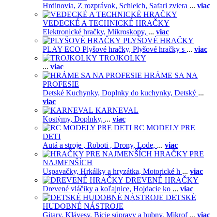
Hrdinovia,
Z rozprávok,
Schleich,
Safari zviera
...
viac
VEDECKÉ A TECHNICKÉ HRAČKY
Elektronické hračky,
Mikroskopy,
...
viac
PLYŠOVÉ HRAČKY
PLAY ECO Plyšové hračky,
Plyšové hračky s
...
viac
TROJKOLKY
...
viac
HRÁME SA NA
PROFESIE
Detské Kuchynky,
Doplnky do kuchynky,
Detský
...
viac
KARNEVAL
Kostýmy,
Doplnky,
...
viac
RC MODELY PRE
DETI
Autá a stroje ,
Roboti ,
Drony,
Lode,
...
viac
HRAČKY PRE
NAJMENŠÍCH
Uspavačky,
Hrkálky a hryzátka,
Motorické h
...
viac
DREVENÉ HRAČKY
Drevené vláčiky a koľajnice,
Hojdacie ko
...
viac
DETSKÉ
HUDOBNÉ NÁSTROJE
Gitary,
Klávesy,
Bicie súpravy a bubny,
Mikrof
...
viac