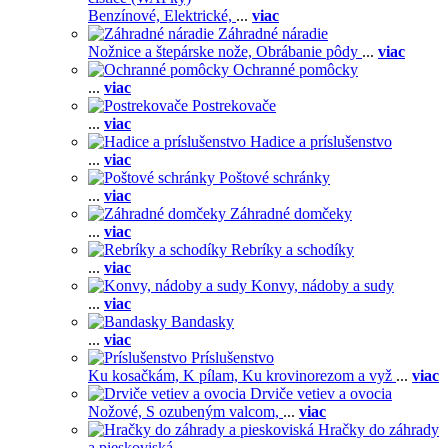
Benzínové,
Elektrické,
...
viac
Záhradné náradie
Nožnice a štepárske nože,
Obrábanie pôdy
...
viac
Ochranné pomôcky
...
viac
Postrekovače
...
viac
Hadice a príslušenstvo
...
viac
Poštové schránky
...
viac
Záhradné domčeky
...
viac
Rebríky a schodíky
...
viac
Konvy, nádoby a sudy
...
viac
Bandasky
...
viac
Príslušenstvo
Ku kosačkám,
K pílam,
Ku krovinorezom a vyž
...
viac
Drviče vetiev a ovocia
Nožové,
S ozubeným valcom,
...
viac
Hračky do záhrady
a pieskoviská