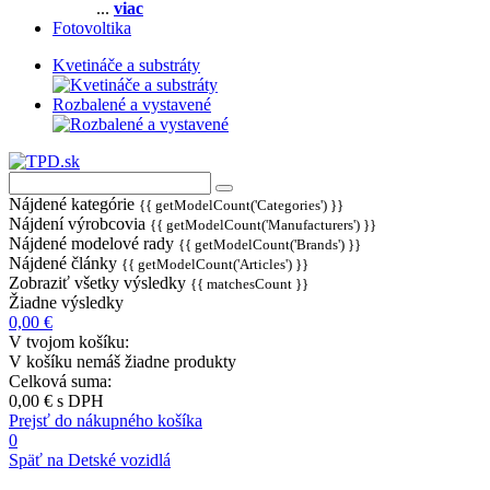
...
viac
Fotovoltika
Kvetináče a substráty
Rozbalené a vystavené
Nájdené kategórie
{{ getModelCount('Categories') }}
Nájdení výrobcovia
{{ getModelCount('Manufacturers') }}
Nájdené modelové rady
{{ getModelCount('Brands') }}
Nájdené články
{{ getModelCount('Articles') }}
Zobraziť všetky výsledky
{{ matchesCount }}
Žiadne výsledky
0,00 €
V tvojom košíku:
V košíku nemáš žiadne produkty
Celková suma:
0,00 €
s DPH
Prejsť do nákupného košíka
0
Späť na Detské vozidlá