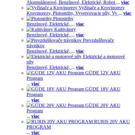
Akumulátorové,
Benzínové,
Elektrické,
Robot
...
viac
Vyžínače a Krovinorezy
Krovinorezy,
Plotostrihy,
Vyvetvovacie píly,
Vy
...
viac
Plotostrihy
Benzínové,
Elektrické,
...
viac
Kultivátory
Benzínové,
Elektrické,
...
viac
Prevzdušňovače
trávnikov
Benzínové,
Elektrické,
...
viac
Elektrické a motorové
píly
Benzínové,
Elektrické,
...
viac
GÜDE 12V AKU
Program
...
viac
GÜDE 18V AKU
Program
...
viac
GÜDE 20V AKU
Program
...
viac
RURIS 20V AKU
PROGRAM
...
viac