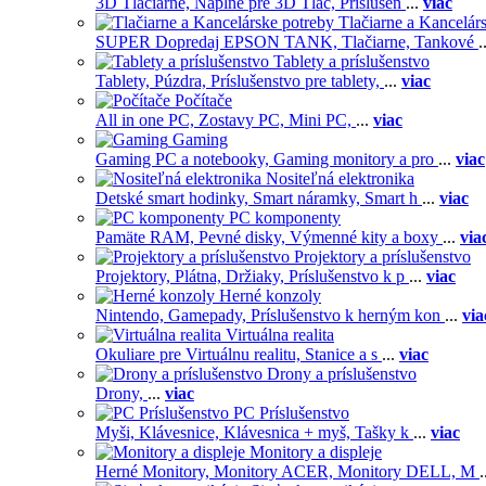
3D Tlačiarne,
Náplne pre 3D Tlač,
Príslušen
...
viac
Tlačiarne a Kancelár
SUPER Dopredaj EPSON TANK,
Tlačiarne,
Tankové
.
Tablety a príslušenstvo
Tablety,
Púzdra,
Príslušenstvo pre tablety,
...
viac
Počítače
All in one PC,
Zostavy PC,
Mini PC,
...
viac
Gaming
Gaming PC a notebooky,
Gaming monitory a pro
...
viac
Nositeľná elektronika
Detské smart hodinky,
Smart náramky,
Smart h
...
viac
PC komponenty
Pamäte RAM,
Pevné disky,
Výmenné kity a boxy
...
via
Projektory a príslušenstvo
Projektory,
Plátna,
Držiaky,
Príslušenstvo k p
...
viac
Herné konzoly
Nintendo,
Gamepady,
Príslušenstvo k herným kon
...
via
Virtuálna realita
Okuliare pre Virtuálnu realitu,
Stanice a s
...
viac
Drony a príslušenstvo
Drony,
...
viac
PC Príslušenstvo
Myši,
Klávesnice,
Klávesnica + myš,
Tašky k
...
viac
Monitory a displeje
Herné Monitory,
Monitory ACER,
Monitory DELL,
M
.