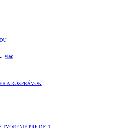
ADU
...
viac
HIER A ROZPRÁVOK
 TVORENIE PRE DETI