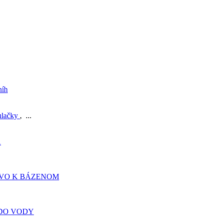
níh
ulačky
, ...
A
TVO K BÁZENOM
DO VODY