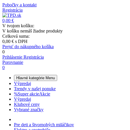
Pobočky a kontakt
Registrácia
0,00 €
V tvojom košíku:
V košíku nemáš žiadne produkty
Celková suma:
0,00 €
s DPH
Prejsť do nákupného košíka
0
Prihlásenie
Registrácia
Porovnanie
0
Hlavné kategórie
Menu
Výpredaj
Trendy v našej ponuke
%
Super akcie
Akcie
Výpredaj
Klubové ceny
Vybrané značky
Pre deti a štvornohých miláčikov
Elektro a spotrebiče