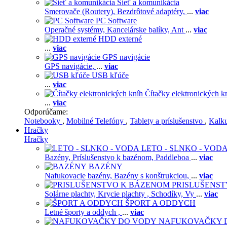
Sieť a komunikácia
Smerovače (Routery),
Bezdrôtové adaptéry,
...
viac
PC Software
Operačné systémy,
Kancelárske balíky,
Ant
...
viac
HDD externé
...
viac
GPS navigácie
GPS navigácie,
...
viac
USB kľúče
...
viac
Čítačky elektronických k
...
viac
Odporúčame:
Notebooky
,
Mobilné Telefóny
,
Tablety a príslušenstvo
,
Kalk
Hračky
Hračky
LETO - SLNKO - VOD
Bazény,
Príslušenstvo k bazénom,
Paddleboa
...
viac
BAZÉNY
Nafukovacie bazény,
Bazény s konštrukciou,
...
viac
PRISLUŠENS
Solárne plachty,
Krycie plachty ,
Schodíky,
Vy
...
viac
ŠPORT A ODDYCH
Letné športy a oddych ,
...
viac
NAFUKOVAČKY 