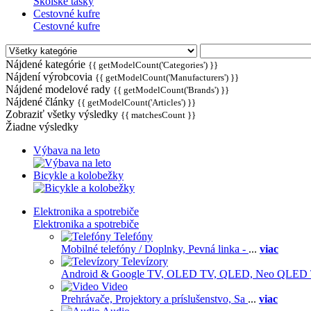
Školské tašky
Cestovné kufre
Cestovné kufre
Nájdené kategórie
{{ getModelCount('Categories') }}
Nájdení výrobcovia
{{ getModelCount('Manufacturers') }}
Nájdené modelové rady
{{ getModelCount('Brands') }}
Nájdené články
{{ getModelCount('Articles') }}
Zobraziť všetky výsledky
{{ matchesCount }}
Žiadne výsledky
Výbava na leto
Bicykle a kolobežky
Elektronika a spotrebiče
Elektronika a spotrebiče
Telefóny
Mobilné telefóny / Doplnky,
Pevná linka -
...
viac
Televízory
Android & Google TV,
OLED TV,
QLED, Neo QLED
Video
Prehrávače,
Projektory a príslušenstvo,
Sa
...
viac