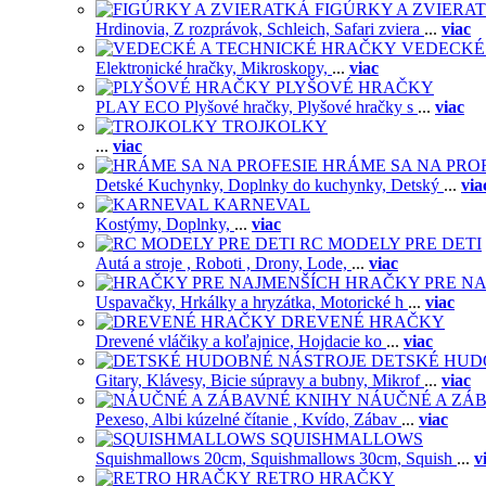
FIGÚRKY A ZVIERA
Hrdinovia,
Z rozprávok,
Schleich,
Safari zviera
...
viac
VEDECKÉ
Elektronické hračky,
Mikroskopy,
...
viac
PLYŠOVÉ HRAČKY
PLAY ECO Plyšové hračky,
Plyšové hračky s
...
viac
TROJKOLKY
...
viac
HRÁME SA NA PRO
Detské Kuchynky,
Doplnky do kuchynky,
Detský
...
via
KARNEVAL
Kostýmy,
Doplnky,
...
viac
RC MODELY PRE DETI
Autá a stroje ,
Roboti ,
Drony,
Lode,
...
viac
HRAČKY PRE NA
Uspavačky,
Hrkálky a hryzátka,
Motorické h
...
viac
DREVENÉ HRAČKY
Drevené vláčiky a koľajnice,
Hojdacie ko
...
viac
DETSKÉ HUD
Gitary,
Klávesy,
Bicie súpravy a bubny,
Mikrof
...
viac
NÁUČNÉ A ZÁ
Pexeso,
Albi kúzelné čítanie ,
Kvído,
Zábav
...
viac
SQUISHMALLOWS
Squishmallows 20cm,
Squishmallows 30cm,
Squish
...
v
RETRO HRAČKY