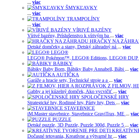
...
viac
ŠMYKĽAVKY
...
viac
TRAMPOLÍNY
...
viac
VÍRIVÉ BAZÉNY
Vírivé bazény,
Príslušenstvo k vírivým ba
...
viac
HRAČKY NA ZÁHR
Detské domčeky a stany,
Detský záhradný ná
...
viac
LEGO®
LEGO® Pokémon™,
LEGO® Editions,
LEGO® DUP
BÁBIKY
Bábiky Baby Born,
Bábiky Baby Annabell,
Bábi
...
viac
AUTÍČKA
Garáže a hracie sety,
Technické stroje a a
...
viac
Z FILMOV, 
Gabby a jej kúzelný domček,
Ako vycvičiť
...
viac
SPOLOČENSKÉ HRY
Strategické hry,
Rodinné hry,
Párty hry,
Dets
...
viac
STAVEBNICE
iM.Master stavebnice,
Stavebnice GraviTrax,
ME
...
viac
PUZZLE
Detské puzzle,
3D Puzzle,
Puzzle 300d,
Puzzle 5
...
viac
KREATÍVNE
Dočasné tetovania,
Kreatívne a výtvarné hr
...
viac