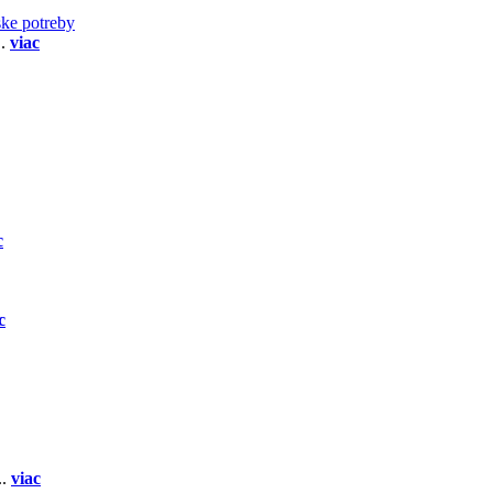
ske potreby
..
viac
c
c
..
viac