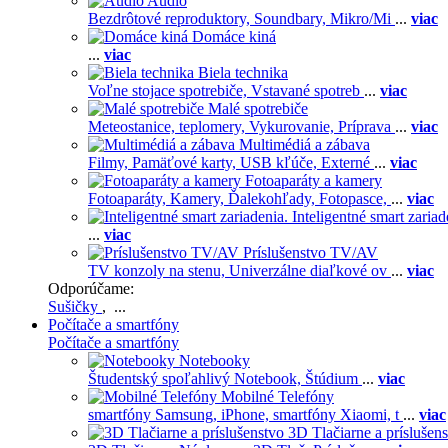
Audio
Bezdrôtové reproduktory,
Soundbary,
Mikro/Mi
...
viac
Domáce kiná
...
viac
Biela technika
Voľne stojace spotrebiče,
Vstavané spotreb
...
viac
Malé spotrebiče
Meteostanice, teplomery,
Vykurovanie,
Príprava
...
viac
Multimédiá a zábava
Filmy,
Pamäťové karty,
USB kľúče,
Externé
...
viac
Fotoaparáty a kamery
Fotoaparáty,
Kamery,
Ďalekohľady,
Fotopasce,
...
viac
Inteligentné smart zariad
...
viac
Príslušenstvo TV/AV
TV konzoly na stenu,
Univerzálne diaľkové ov
...
viac
Odporúčame:
Sušičky
, ...
Počítače a smartfóny
Počítače a smartfóny
Notebooky
Študentský spoľahlivý Notebook,
Štúdium
...
viac
Mobilné Telefóny
smartfóny Samsung,
iPhone,
smartfóny Xiaomi,
t
...
viac
3D Tlačiarne a príslušen