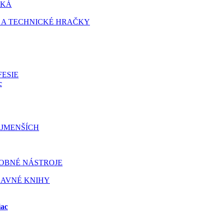
TKÁ
 A TECHNICKÉ HRAČKY
FESIE
c
JMENŠÍCH
OBNÉ NÁSTROJE
BAVNÉ KNIHY
iac