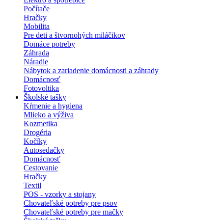
Počítače
Hračky
Mobilita
Pre deti a štvornohých miláčikov
Domáce potreby
Záhrada
Náradie
Nábytok a zariadenie domácnosti a záhrady
Domácnosť
Fotovoltika
Školské tašky
Kŕmenie a hygiena
Mlieko a výživa
Kozmetika
Drogéria
Kočíky
Autosedačky
Domácnosť
Cestovanie
Hračky
Textil
POS - vzorky a stojany
Chovateľské potreby pre psov
Chovateľské potreby pre mačky