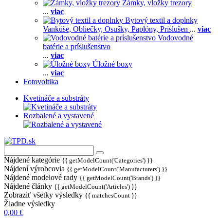
Zámky, vložky trezory
...
viac
Bytový textil a doplnky
Vankúše,
Obliečky,
Osušky,
Paplóny,
Príslušen
...
viac
Vodovodné
batérie a príslušenstvo
...
viac
Úložné boxy
...
viac
Fotovoltika
Kvetináče a substráty
Rozbalené a vystavené
Nájdené kategórie
{{ getModelCount('Categories') }}
Nájdení výrobcovia
{{ getModelCount('Manufacturers') }}
Nájdené modelové rady
{{ getModelCount('Brands') }}
Nájdené články
{{ getModelCount('Articles') }}
Zobraziť všetky výsledky
{{ matchesCount }}
Žiadne výsledky
0,00 €