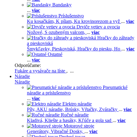
Bandasky
...
viac
Príslušenstvo
Ku kosačkám,
K pílam,
Ku krovinorezom a vyž
...
viac
Drviče vetiev a ovocia
Nožové,
S ozubeným valcom,
...
viac
Hračky do záhrady
a pieskoviská
Šmykľavky,
Pieskoviská,
Hračky do piesku,
Ho
...
viac
Ostatné
...
viac
Odporúčame:
Fukáre a vysávače na líste
, ...
Náradie
Náradie
Pneumatické
náradie a príslušenstvo
...
viac
Elektro náradie
Píly,
AKU náradie,
Brúsky,
Vŕtačky,
Zváračky
...
viac
Ručné náradie
Kladivá,
Kliešte a hasáky,
Kľúče a gola sad
...
viac
Motorové stroje
Generátory,
Vibračné Dosky,
...
viac
Drobný tovar