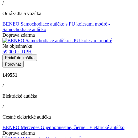
/
Odrážadla a vozítka
BENEO Samochodiace autíčko s PU kolesami modré
-
Samochodiace autíčko
Doprava zdarma
Na objednávku
59,00 €
s DPH
Pridať do košíka
Porovnať
149551
/
Elektrické autíčka
/
Cestné elektrické autíčka
BENEO Mercedes G jednomiestne, čierne
- Elektrické autíčko
Doprava zdarma