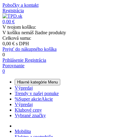
Pobočky a kontakt
Registrácia
0,00 €
V tvojom košíku:
V košíku nemáš žiadne produkty
Celková suma:
0,00 €
s DPH
Prejsť do nákupného košíka
0
Prihlásenie
Registrácia
Porovnanie
0
Hlavné kategórie
Menu
Výpredaj
Trendy v našej ponuke
%
Super akcie
Akcie
Výpredaj
Klubové ceny
Vybrané značky
Mobilita
Elektro a spotrebiče