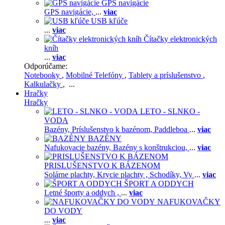
GPS navigácie
GPS navigácie,
...
viac
USB kľúče
...
viac
Čítačky elektronických
kníh
...
viac
Odporúčame:
Notebooky
,
Mobilné Telefóny
,
Tablety a príslušenstvo
,
Kalkulačky
, ...
Hračky
Hračky
LETO - SLNKO -
VODA
Bazény,
Príslušenstvo k bazénom,
Paddleboa
...
viac
BAZÉNY
Nafukovacie bazény,
Bazény s konštrukciou,
...
viac
PRISLUŠENSTVO K BÁZENOM
Solárne plachty,
Krycie plachty ,
Schodíky,
Vy
...
viac
ŠPORT A ODDYCH
Letné športy a oddych ,
...
viac
NAFUKOVAČKY
DO VODY
...
viac