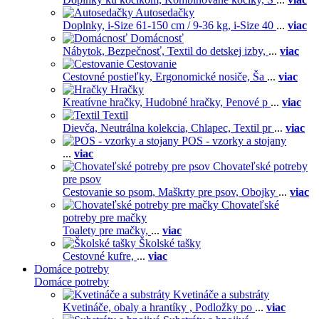
Autosedačky
Doplnky,
i-Size 61-150 cm / 9-36 kg,
i-Size 40
...
viac
Domácnosť
Nábytok,
Bezpečnosť,
Textil do detskej izby,
...
viac
Cestovanie
Cestovné postieľky,
Ergonomické nosiče,
Ša
...
viac
Hračky
Kreatívne hračky,
Hudobné hračky,
Penové p
...
viac
Textil
Dievča,
Neutrálna kolekcia,
Chlapec,
Textil pr
...
viac
POS - vzorky a stojany
...
viac
Chovateľské potreby
pre psov
Cestovanie so psom,
Maškrty pre psov,
Obojky
...
viac
Chovateľské
potreby pre mačky
Toalety pre mačky,
...
viac
Školské tašky
Cestovné kufre,
...
viac
Domáce potreby
Domáce potreby
Kvetináče a substráty
Kvetináče, obaly a hrantíky ,
Podložky po
...
viac