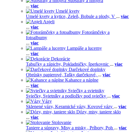
Substráty a hnojivá
...
viac
Umelé kvety
Umelé kvety a kytice,
Zeleň,
Bobule a plody,
V
...
viac
Anjeli
...
viac
Fotorámčeky a
fotoalbumy
...
viac
Lampáše a lucerny
...
viac
Dekorácie
Tabuľky a zápichy,
Pokladničky, šperkovnic
...
viac
Darčekové doplnky
Obrúsky papierové,
Tašky darčekové,
...
viac
Kahance a náplne
...
viac
Sviečky a svietniky
Sviečky,
Svietníky a podložky pod sviečky
...
viac
Vázy
Sklenené vázy,
Keramické vázy,
Kovové vázy
...
viac
Dózy, misy, taniere sklo
...
viac
Stolovanie
Taniere a súpravy,
Misy a misky ,
Príbory,
Poh
...
viac