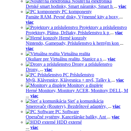
Nositeľná elektronika
Detské smart hodinky,
Smart náramky,
Smart h
...
viac
PC komponenty
Pamäte RAM,
Pevné disky,
Výmenné kity a boxy
...
viac
Projektory a príslušenstvo
Projektory,
Plátna,
Držiaky,
Príslušenstvo k p
...
viac
Herné konzoly
Nintendo,
Gamepady,
Príslušenstvo k herným kon
...
viac
Virtuálna realita
Okuliare pre Virtuálnu realitu,
Stanice a s
...
viac
Drony a príslušenstvo
Drony,
...
viac
PC Príslušenstvo
Myši,
Klávesnice,
Klávesnica + myš,
Tašky k
...
viac
Monitory a displeje
Herné Monitory,
Monitory ACER,
Monitory DELL,
M
...
viac
Sieť a komunikácia
Smerovače (Routery),
Bezdrôtové adaptéry,
...
viac
PC Software
Operačné systémy,
Kancelárske balíky,
Ant
...
viac
HDD externé
...
viac