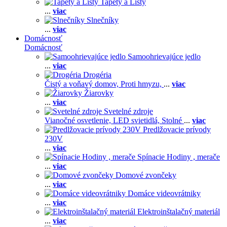
Tapety a Lišty
...
viac
Slnečníky
...
viac
Domácnosť
Domácnosť
Samoohrievajúce jedlo
...
viac
Drogéria
Čistý a voňavý domov,
Proti hmyzu,
...
viac
Žiarovky
...
viac
Svetelné zdroje
Vianočné osvetlenie,
LED svietidlá,
Stolné
...
viac
Predlžovacie prívody
230V
...
viac
Spínacie Hodiny , merače
...
viac
Domové zvončeky
...
viac
Domáce videovrátniky
...
viac
Elektroinštalačný materiál
...
viac