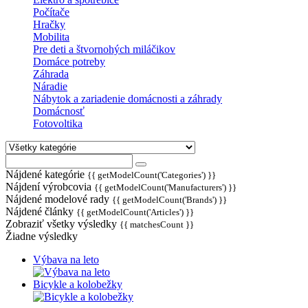
Počítače
Hračky
Mobilita
Pre deti a štvornohých miláčikov
Domáce potreby
Záhrada
Náradie
Nábytok a zariadenie domácnosti a záhrady
Domácnosť
Fotovoltika
Nájdené kategórie
{{ getModelCount('Categories') }}
Nájdení výrobcovia
{{ getModelCount('Manufacturers') }}
Nájdené modelové rady
{{ getModelCount('Brands') }}
Nájdené články
{{ getModelCount('Articles') }}
Zobraziť všetky výsledky
{{ matchesCount }}
Žiadne výsledky
Výbava na leto
Bicykle a kolobežky