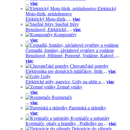
...
viac
Elektrický
Moto-fúrik, príslušenstvo
Elektrický Moto-fúrik,
...
viac
Snežné frézy
Benzínové,
Elektrické,
...
viac
Kompostéry
...
viac
Čerpadlá, fontány, závlahové systémy a vodárne
Benzínové,
Hlbinné,
Ponorné,
Vodárne,
Kalové,
...
viac
Chovateľské potreby
Elektronika pre domácich miláčikov,
Strih
...
viac
Grily
Elektrické grily, panvice,
Grily na uhlie a
...
viac
Zemné vrtáky
...
viac
Rozmetače
...
viac
Pareniská a skleníky
...
viac
Kvetináče a substráty
Kvetináče, obaly a hrantíky ,
Podložky po
...
viac
Dekorácie do záhrady