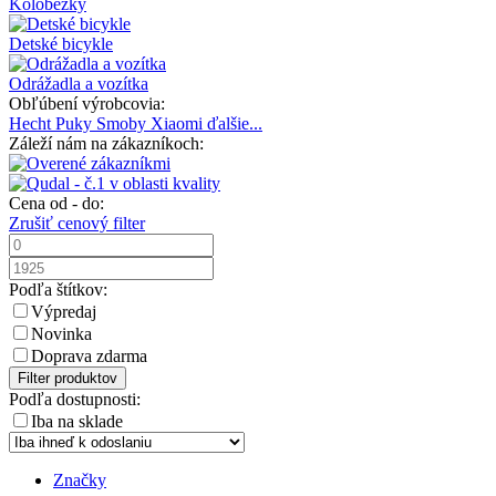
Kolobežky
Detské bicykle
Odrážadla a vozítka
Obľúbení výrobcovia:
Hecht
Puky
Smoby
Xiaomi
ďalšie...
Záleží nám na zákazníkoch:
Cena od - do:
Zrušiť cenový filter
Podľa štítkov:
Výpredaj
Novinka
Doprava zdarma
Filter produktov
Podľa dostupnosti:
Iba na sklade
Značky