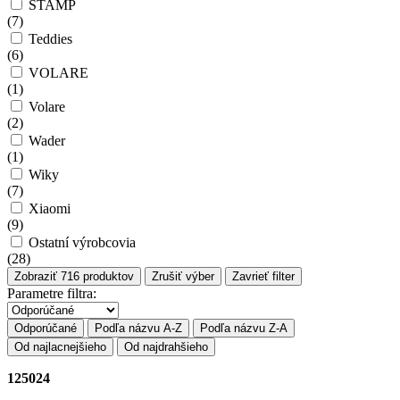
STAMP
(
7
)
Teddies
(
6
)
VOLARE
(
1
)
Volare
(
2
)
Wader
(
1
)
Wiky
(
7
)
Xiaomi
(
9
)
Ostatní výrobcovia
(
28
)
Zobraziť
716
produktov
Zrušiť výber
Zavrieť filter
Parametre filtra:
Odporúčané
Podľa názvu A-Z
Podľa názvu Z-A
Od najlacnejšieho
Od najdrahšieho
125024