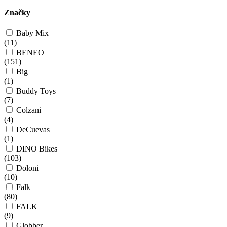
Značky
Baby Mix
(
11
)
BENEO
(
151
)
Big
(
1
)
Buddy Toys
(
7
)
Colzani
(
4
)
DeCuevas
(
1
)
DINO Bikes
(
103
)
Doloni
(
10
)
Falk
(
80
)
FALK
(
9
)
Globber