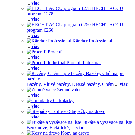
...
viac
HECHT ACCU
program 1278
...
viac
HECHT ACCU
program 6260
...
viac
Kärcher Professional
...
viac
Procraft
...
viac
Procraft Industrial
...
viac
Bazény, Chémia pre
bazény
Bazény,
Vírivé bazény,
Detské bazény,
Chém
...
viac
Zemné valce
...
viac
Cirkulárky
...
viac
Štiepačky na drevo
...
viac
Fukáre a vysávače na líste
Benzínové,
Elektrické,
...
viac
Kozy na drevo