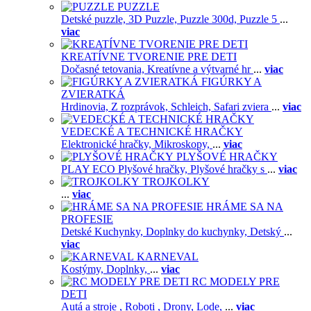
PUZZLE
Detské puzzle,
3D Puzzle,
Puzzle 300d,
Puzzle 5
...
viac
KREATÍVNE TVORENIE PRE DETI
Dočasné tetovania,
Kreatívne a výtvarné hr
...
viac
FIGÚRKY A
ZVIERATKÁ
Hrdinovia,
Z rozprávok,
Schleich,
Safari zviera
...
viac
VEDECKÉ A TECHNICKÉ HRAČKY
Elektronické hračky,
Mikroskopy,
...
viac
PLYŠOVÉ HRAČKY
PLAY ECO Plyšové hračky,
Plyšové hračky s
...
viac
TROJKOLKY
...
viac
HRÁME SA NA
PROFESIE
Detské Kuchynky,
Doplnky do kuchynky,
Detský
...
viac
KARNEVAL
Kostýmy,
Doplnky,
...
viac
RC MODELY PRE
DETI
Autá a stroje ,
Roboti ,
Drony,
Lode,
...
viac