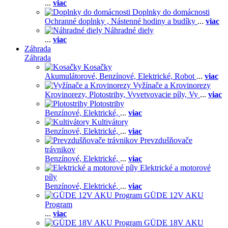
...
viac
Doplnky do domácnosti
Ochranné doplnky ,
Nástenné hodiny a budíky
...
viac
Náhradné diely
...
viac
Záhrada
Záhrada
Kosačky
Akumulátorové,
Benzínové,
Elektrické,
Robot
...
viac
Vyžínače a Krovinorezy
Krovinorezy,
Plotostrihy,
Vyvetvovacie píly,
Vy
...
viac
Plotostrihy
Benzínové,
Elektrické,
...
viac
Kultivátory
Benzínové,
Elektrické,
...
viac
Prevzdušňovače
trávnikov
Benzínové,
Elektrické,
...
viac
Elektrické a motorové
píly
Benzínové,
Elektrické,
...
viac
GÜDE 12V AKU
Program
...
viac
GÜDE 18V AKU