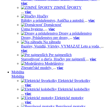
viac
ZIMNÉ ŠPORTY
...
viac
Hračky
Bábiky a príslušenstvo,
Autíčka a autodrá
...
viac
Domácnosť
Ústna hygiena,
...
viac
Drony a príslušenstvo
Drony,
Príslušenstvo pre drony,
...
viac
Na záhradu
Bazény,
Vozidlá,
Vírivky,
VYMAZAT Leto a voda,
...
viac
Pre najmenších
Starostlivosť o dieťa,
Hračky pre najmenší
...
viac
Modelárstvo
Zberateľské modely,
...
viac
Mobilita
Mobilita
Elektrické štvorkolky
...
viac
Elektrické kolobežky
...
viac
Elektrické motorky
...
viac
Benzínové motorky