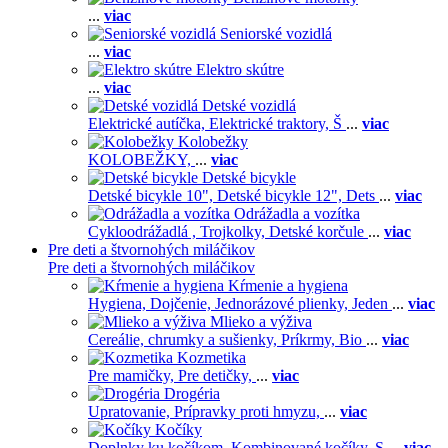
...
viac
Seniorské vozidlá
...
viac
Elektro skútre
...
viac
Detské vozidlá
Elektrické autíčka,
Elektrické traktory,
Š
...
viac
Kolobežky
KOLOBEŽKY,
...
viac
Detské bicykle
Detské bicykle 10",
Detské bicykle 12",
Dets
...
viac
Odrážadla a vozítka
Cykloodrážadlá ,
Trojkolky,
Detské korčule
...
viac
Pre deti a štvornohých miláčikov
Pre deti a štvornohých miláčikov
Kŕmenie a hygiena
Hygiena,
Dojčenie,
Jednorázové plienky,
Jeden
...
viac
Mlieko a výživa
Cereálie, chrumky a sušienky,
Príkrmy,
Bio
...
viac
Kozmetika
Pre mamičky,
Pre detičky,
...
viac
Drogéria
Upratovanie,
Prípravky proti hmyzu,
...
viac
Kočíky
Doplnky ku kočíkom,
Kombinované kočíky,
S
...
viac