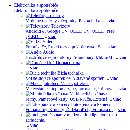
Elektronika a spotrebiče
Elektronika a spotrebiče
Telefóny
Mobilné telefóny / Doplnky,
Pevná linka -
...
viac
Televízory
Android & Google TV,
OLED TV,
QLED, Neo
QLED T
...
viac
Video
Prehrávače,
Projektory a príslušenstvo,
Sa
...
viac
Audio
Bezdrôtové reproduktory,
Soundbary,
Mikro/Mi
...
viac
Domáce kiná
...
viac
Biela technika
Voľne stojace spotrebiče,
Vstavané spotreb
...
viac
Malé spotrebiče
Meteostanice, teplomery,
Vykurovanie,
Príprava
...
viac
Multimédiá a zábava
Filmy,
Pamäťové karty,
USB kľúče,
Externé
...
viac
Fotoaparáty a kamery
Fotoaparáty,
Kamery,
Ďalekohľady,
Fotopasce,
...
viac
Inteligentné smart
zariadenia.
...
viac