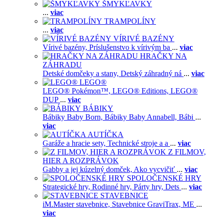
ŠMYKĽAVKY
...
viac
TRAMPOLÍNY
...
viac
VÍRIVÉ BAZÉNY
Vírivé bazény,
Príslušenstvo k vírivým ba
...
viac
HRAČKY NA
ZÁHRADU
Detské domčeky a stany,
Detský záhradný ná
...
viac
LEGO®
LEGO® Pokémon™,
LEGO® Editions,
LEGO®
DUP
...
viac
BÁBIKY
Bábiky Baby Born,
Bábiky Baby Annabell,
Bábi
...
viac
AUTÍČKA
Garáže a hracie sety,
Technické stroje a a
...
viac
Z FILMOV,
HIER A ROZPRÁVOK
Gabby a jej kúzelný domček,
Ako vycvičiť
...
viac
SPOLOČENSKÉ HRY
Strategické hry,
Rodinné hry,
Párty hry,
Dets
...
viac
STAVEBNICE
iM.Master stavebnice,
Stavebnice GraviTrax,
ME
...
viac