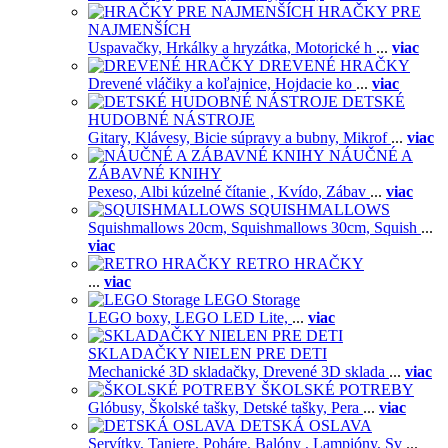
HRAČKY PRE
NAJMENŠÍCH
Uspavačky,
Hrkálky a hryzátka,
Motorické h
...
viac
DREVENÉ HRAČKY
Drevené vláčiky a koľajnice,
Hojdacie ko
...
viac
DETSKÉ
HUDOBNÉ NÁSTROJE
Gitary,
Klávesy,
Bicie súpravy a bubny,
Mikrof
...
viac
NÁUČNÉ A
ZÁBAVNÉ KNIHY
Pexeso,
Albi kúzelné čítanie ,
Kvído,
Zábav
...
viac
SQUISHMALLOWS
Squishmallows 20cm,
Squishmallows 30cm,
Squish
...
viac
RETRO HRAČKY
...
viac
LEGO Storage
LEGO boxy,
LEGO LED Lite,
...
viac
SKLADAČKY NIELEN PRE DETI
Mechanické 3D skladačky,
Drevené 3D sklada
...
viac
ŠKOLSKÉ POTREBY
Glóbusy,
Školské tašky,
Detské tašky,
Pera
...
viac
DETSKÁ OSLAVA
Servítky,
Taniere,
Poháre,
Balóny ,
Lampióny,
Sv
...