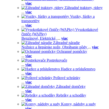
...
viac
Záhradné traktory, ridery
...
viac
Voziky, fúriky a
transportéry
...
viac
Vysokotlakové
čističe (WAPky)
Benzínové,
Elektrické,
...
viac
Záhradné náradie
Nožnice a štepárske nože,
Obrábanie pôdy
...
viac
Ochranné pomôcky
...
viac
Postrekovače
...
viac
Hadice a príslušenstvo
...
viac
Poštové schránky
...
viac
Záhradné domčeky
...
viac
Rebríky a schodíky
...
viac
Konvy, nádoby a sudy
...
viac