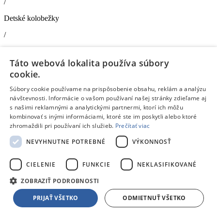
/
Detské kolobežky
/
Detské kolobežky
Táto webová lokalita používa súbory
Mondo Kolobežka Paw Patrol
cookie.
Doprava zdarma
Súbory cookie používame na prispôsobenie obsahu, reklám a analýzu
Dostupný
návštevnosti. Informácie o vašom používaní našej stránky zdieľame aj
V predajni
12.08.
, u teba
13.08.
s našimi reklamnými a analytickými partnermi, ktorí ich môžu
35,59 €
s DPH
kombinovať s inými informáciami, ktoré ste im poskytli alebo ktoré
Pridať do košíka
zhromaždili pri používaní ich služieb.
Prečítať viac
Porovnať
NEVYHNUTNE POTREBNÉ
VÝKONNOSŤ
212832
CIELENIE
FUNKCIE
NEKLASIFIKOVANÉ
/
ZOBRAZIŤ PODROBNOSTI
Doplnky pre bicykle
Teddies Svetlo policajné na bicykel plast 13x7cm na batérie so
PRIJAŤ VŠETKO
ODMIETNUŤ VŠETKO
svetlom, zvukom na karte
Doprava zdarma