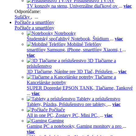
Príslušenstvo TV/AV
TV konzoly na stenu,
Univerzálne diaľkové ov
...
viac
Odporúčame:
Sušičky
, ...
Počítače a smartfóny
Počítače a smartfóny
Notebooky
Študentský spoľahlivý Notebook,
Štúdium
...
viac
Mobilné Telefóny
smartfóny Samsung,
iPhone,
smartfóny Xiaomi,
t
...
viac
3D Tlačiarne a
príslušenstvo
3D Tlačiarne,
Náplne pre 3D Tlač,
Príslušen
...
viac
Tlačiarne a
Kancelárske potreby
SUPER Dopredaj EPSON TANK,
Tlačiarne,
Tankové
...
viac
Tablety a príslušenstvo
Tablety,
Púzdra,
Príslušenstvo pre tablety,
...
viac
Počítače
All in one PC,
Zostavy PC,
Mini PC,
...
viac
Gaming
Gaming PC a notebooky,
Gaming monitory a pro
...
viac