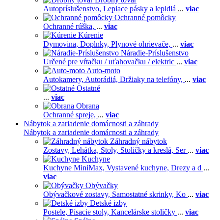
Autopríslušenstvo,
Lepiace pásky a lepidlá
...
viac
Ochranné pomôcky
Ochranné rúška,
...
viac
Kúrenie
Dymovina,
Doplnky,
Plynové ohrievače,
...
viac
Náradie-Príslušenstvo
Určené pre vŕtačku / uťahovačku / elektric
...
viac
Auto-moto
Autokamery,
Autorádiá,
Držiaky na telefóny,
...
viac
Ostatné
...
viac
Obrana
Ochranné spreje,
...
viac
Nábytok a zariadenie domácnosti a záhrady
Nábytok a zariadenie domácnosti a záhrady
Záhradný nábytok
Zostavy,
Lehátka,
Stoly,
Stoličky a kreslá,
Ser
...
viac
Kuchyne
Kuchyne MiniMax,
Vystavené kuchyne,
Drezy a d
...
viac
Obývačky
Obývačkové zostavy,
Samostatné skrinky,
Ko
...
viac
Detské izby
Postele,
Písacie stoly,
Kancelárske stoličky
...
viac