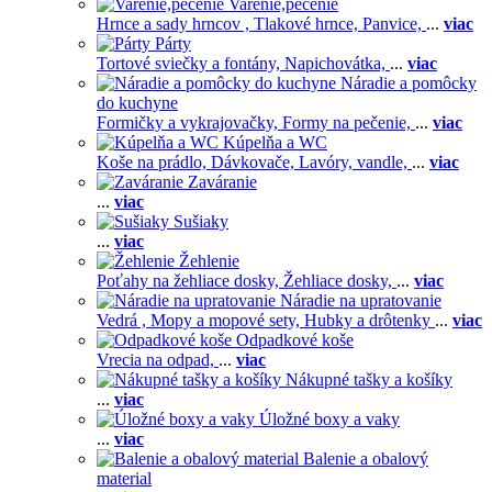
Varenie,pečenie
Hrnce a sady hrncov ,
Tlakové hrnce,
Panvice,
...
viac
Párty
Tortové sviečky a fontány,
Napichovátka,
...
viac
Náradie a pomôcky
do kuchyne
Formičky a vykrajovačky,
Formy na pečenie,
...
viac
Kúpelňa a WC
Koše na prádlo,
Dávkovače,
Lavóry, vandle,
...
viac
Zaváranie
...
viac
Sušiaky
...
viac
Žehlenie
Poťahy na žehliace dosky,
Žehliace dosky,
...
viac
Náradie na upratovanie
Vedrá ,
Mopy a mopové sety,
Hubky a drôtenky
...
viac
Odpadkové koše
Vrecia na odpad,
...
viac
Nákupné tašky a košíky
...
viac
Úložné boxy a vaky
...
viac
Balenie a obalový
material