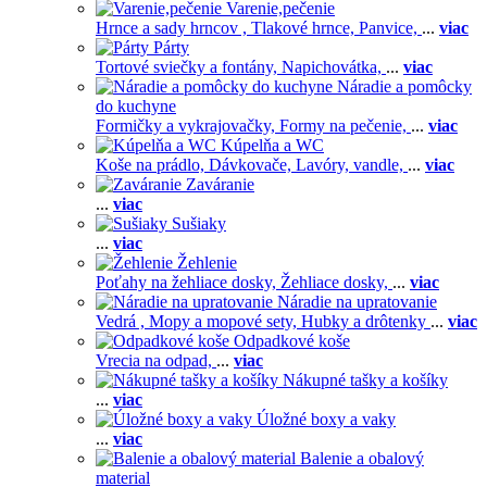
Varenie,pečenie
Hrnce a sady hrncov ,
Tlakové hrnce,
Panvice,
...
viac
Párty
Tortové sviečky a fontány,
Napichovátka,
...
viac
Náradie a pomôcky
do kuchyne
Formičky a vykrajovačky,
Formy na pečenie,
...
viac
Kúpelňa a WC
Koše na prádlo,
Dávkovače,
Lavóry, vandle,
...
viac
Zaváranie
...
viac
Sušiaky
...
viac
Žehlenie
Poťahy na žehliace dosky,
Žehliace dosky,
...
viac
Náradie na upratovanie
Vedrá ,
Mopy a mopové sety,
Hubky a drôtenky
...
viac
Odpadkové koše
Vrecia na odpad,
...
viac
Nákupné tašky a košíky
...
viac
Úložné boxy a vaky
...
viac
Balenie a obalový
material