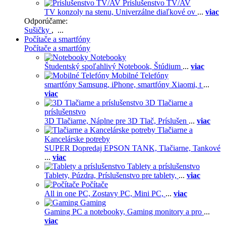
Príslušenstvo TV/AV
TV konzoly na stenu,
Univerzálne diaľkové ov
...
viac
Odporúčame:
Sušičky
, ...
Počítače a smartfóny
Počítače a smartfóny
Notebooky
Študentský spoľahlivý Notebook,
Štúdium
...
viac
Mobilné Telefóny
smartfóny Samsung,
iPhone,
smartfóny Xiaomi,
t
...
viac
3D Tlačiarne a
príslušenstvo
3D Tlačiarne,
Náplne pre 3D Tlač,
Príslušen
...
viac
Tlačiarne a
Kancelárske potreby
SUPER Dopredaj EPSON TANK,
Tlačiarne,
Tankové
...
viac
Tablety a príslušenstvo
Tablety,
Púzdra,
Príslušenstvo pre tablety,
...
viac
Počítače
All in one PC,
Zostavy PC,
Mini PC,
...
viac
Gaming
Gaming PC a notebooky,
Gaming monitory a pro
...
viac