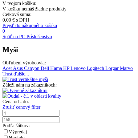
V tvojom košíku:
V košíku nemáš žiadne produkty
Celková suma:
0,00 €
s DPH
Prejsť do nákupného košíka
0
Späť na PC Príslušenstvo
Myši
Obľúbení výrobcovia:
Acer
Asus
Canyon
Dell
Hama
HP
Lenovo
Logitech
Lorgar
Marvo
Trust
ďalšie...
Záleží nám na zákazníkoch:
Cena od - do:
Zrušiť cenový filter
Podľa štítkov:
Výpredaj
Novinka