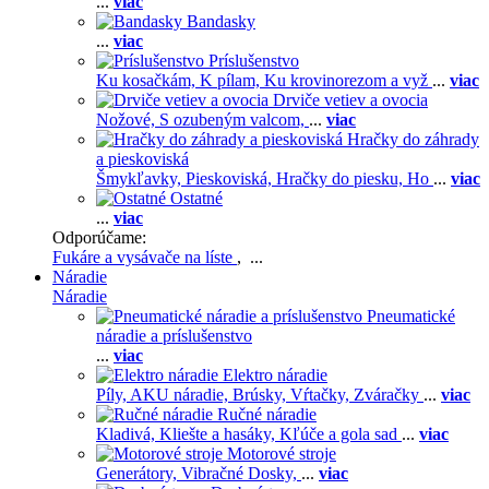
...
viac
Bandasky
...
viac
Príslušenstvo
Ku kosačkám,
K pílam,
Ku krovinorezom a vyž
...
viac
Drviče vetiev a ovocia
Nožové,
S ozubeným valcom,
...
viac
Hračky do záhrady
a pieskoviská
Šmykľavky,
Pieskoviská,
Hračky do piesku,
Ho
...
viac
Ostatné
...
viac
Odporúčame:
Fukáre a vysávače na líste
, ...
Náradie
Náradie
Pneumatické
náradie a príslušenstvo
...
viac
Elektro náradie
Píly,
AKU náradie,
Brúsky,
Vŕtačky,
Zváračky
...
viac
Ručné náradie
Kladivá,
Kliešte a hasáky,
Kľúče a gola sad
...
viac
Motorové stroje
Generátory,
Vibračné Dosky,
...
viac