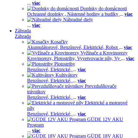
...
viac
Doplnky do domácnosti
Ochranné doplnky ,
Nástenné hodiny a budíky
...
viac
Náhradné diely
...
viac
Záhrada
Záhrada
Kosačky
Akumulátorové,
Benzínové,
Elektrické,
Robot
...
viac
Vyžínače a Krovinorezy
Krovinorezy,
Plotostrihy,
Vyvetvovacie píly,
Vy
...
viac
Plotostrihy
Benzínové,
Elektrické,
...
viac
Kultivátory
Benzínové,
Elektrické,
...
viac
Prevzdušňovače
trávnikov
Benzínové,
Elektrické,
...
viac
Elektrické a motorové
píly
Benzínové,
Elektrické,
...
viac
GÜDE 12V AKU
Program
...
viac
GÜDE 18V AKU