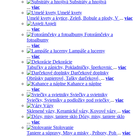
Substráty a hnojivá
...
viac
Umelé kvety
Umelé kvety a kytice,
Zeleň,
Bobule a plody,
V
...
viac
Anjeli
...
viac
Fotorámčeky a
fotoalbumy
...
viac
Lampáše a lucerny
...
viac
Dekorácie
Tabuľky a zápichy,
Pokladničky, šperkovnic
...
viac
Darčekové doplnky
Obrúsky papierové,
Tašky darčekové,
...
viac
Kahance a náplne
...
viac
Sviečky a svietniky
Sviečky,
Svietníky a podložky pod sviečky
...
viac
Vázy
Sklenené vázy,
Keramické vázy,
Kovové vázy
...
viac
Dózy, misy, taniere sklo
...
viac
Stolovanie
Taniere a súpravy,
Misy a misky ,
Príbory,
Poh
...
viac