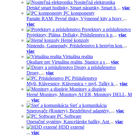
Nositeľná elektronika
Detské smart hodinky,
Smart náramky,
Smart h
...
viac
PC komponenty
Pamäte RAM,
Pevné disky,
Výmenné kity a boxy
...
viac
Projektory a príslušenstvo
Projektory,
Plátna,
Držiaky,
Príslušenstvo k p
...
viac
Herné konzoly
Nintendo,
Gamepady,
Príslušenstvo k herným kon
...
viac
Virtuálna realita
Okuliare pre Virtuálnu realitu,
Stanice a s
...
viac
Drony a príslušenstvo
Drony,
...
viac
PC Príslušenstvo
Myši,
Klávesnice,
Klávesnica + myš,
Tašky k
...
viac
Monitory a displeje
Herné Monitory,
Monitory ACER,
Monitory DELL,
M
...
viac
Sieť a komunikácia
Smerovače (Routery),
Bezdrôtové adaptéry,
...
viac
PC Software
Operačné systémy,
Kancelárske balíky,
Ant
...
viac
HDD externé
...
viac