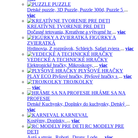
PUZZLE
Detské puzzle,
3D Puzzle,
Puzzle 300d,
Puzzle 5
...
viac
KREATÍVNE TVORENIE PRE DETI
Dočasné tetovania,
Kreatívne a výtvarné hr
...
viac
FIGÚRKY A
ZVIERATKÁ
Hrdinovia,
Z rozprávok,
Schleich,
Safari zviera
...
viac
VEDECKÉ A TECHNICKÉ HRAČKY
Elektronické hračky,
Mikroskopy,
...
viac
PLYŠOVÉ HRAČKY
PLAY ECO Plyšové hračky,
Plyšové hračky s
...
viac
TROJKOLKY
...
viac
HRÁME SA NA
PROFESIE
Detské Kuchynky,
Doplnky do kuchynky,
Detský
...
viac
KARNEVAL
Kostýmy,
Doplnky,
...
viac
RC MODELY PRE
DETI
Autá a stroje ,
Roboti ,
Drony,
Lode,
...
viac