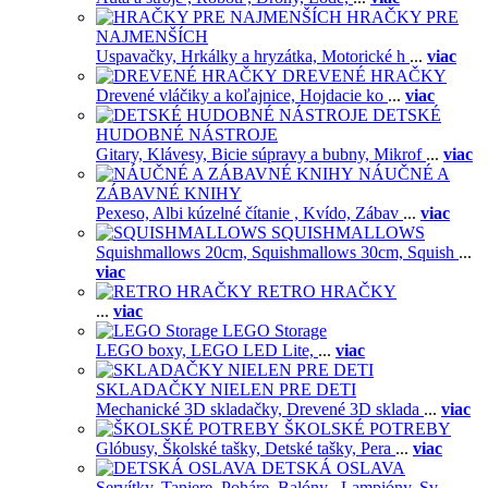
HRAČKY PRE
NAJMENŠÍCH
Uspavačky,
Hrkálky a hryzátka,
Motorické h
...
viac
DREVENÉ HRAČKY
Drevené vláčiky a koľajnice,
Hojdacie ko
...
viac
DETSKÉ
HUDOBNÉ NÁSTROJE
Gitary,
Klávesy,
Bicie súpravy a bubny,
Mikrof
...
viac
NÁUČNÉ A
ZÁBAVNÉ KNIHY
Pexeso,
Albi kúzelné čítanie ,
Kvído,
Zábav
...
viac
SQUISHMALLOWS
Squishmallows 20cm,
Squishmallows 30cm,
Squish
...
viac
RETRO HRAČKY
...
viac
LEGO Storage
LEGO boxy,
LEGO LED Lite,
...
viac
SKLADAČKY NIELEN PRE DETI
Mechanické 3D skladačky,
Drevené 3D sklada
...
viac
ŠKOLSKÉ POTREBY
Glóbusy,
Školské tašky,
Detské tašky,
Pera
...
viac
DETSKÁ OSLAVA
Servítky,
Taniere,
Poháre,
Balóny ,
Lampióny,
Sv
...