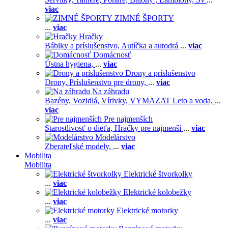
viac
ZIMNÉ ŠPORTY
...
viac
Hračky
Bábiky a príslušenstvo,
Autíčka a autodrá
...
viac
Domácnosť
Ústna hygiena,
...
viac
Drony a príslušenstvo
Drony,
Príslušenstvo pre drony,
...
viac
Na záhradu
Bazény,
Vozidlá,
Vírivky,
VYMAZAT Leto a voda,
...
viac
Pre najmenších
Starostlivosť o dieťa,
Hračky pre najmenší
...
viac
Modelárstvo
Zberateľské modely,
...
viac
Mobilita
Mobilita
Elektrické štvorkolky
...
viac
Elektrické kolobežky
...
viac
Elektrické motorky
...
viac