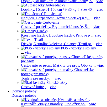
Doplnky ku kočíkom,
Kombinované kočíky,
S
...
viac
Autosedačky
Doplnky,
i-Size 61-150 cm / 9-36 kg,
i-Size 40
...
viac
Domácnosť
Nábytok,
Bezpečnosť,
Textil do detskej izby,
...
viac
Cestovanie
Cestovné postieľky,
Ergonomické nosiče,
Ša
...
viac
Hračky
Kreatívne hračky,
Hudobné hračky,
Penové p
...
viac
Textil
Dievča,
Neutrálna kolekcia,
Chlapec,
Textil pr
...
viac
POS - vzorky a stojany
...
viac
Chovateľské potreby
pre psov
Cestovanie so psom,
Maškrty pre psov,
Obojky
...
viac
Chovateľské
potreby pre mačky
Toalety pre mačky,
...
viac
Školské tašky
Cestovné kufre,
...
viac
Domáce potreby
Domáce potreby
Kvetináče a substráty
Kvetináče, obaly a hrantíky ,
Podložky po
...
viac