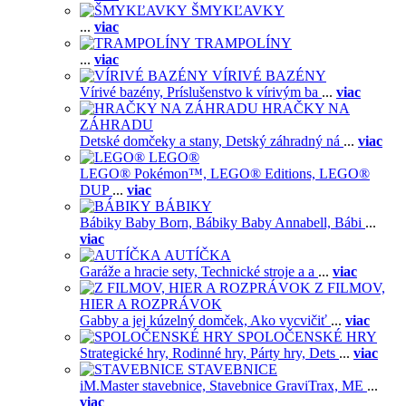
ŠMYKĽAVKY
...
viac
TRAMPOLÍNY
...
viac
VÍRIVÉ BAZÉNY
Vírivé bazény,
Príslušenstvo k vírivým ba
...
viac
HRAČKY NA
ZÁHRADU
Detské domčeky a stany,
Detský záhradný ná
...
viac
LEGO®
LEGO® Pokémon™,
LEGO® Editions,
LEGO®
DUP
...
viac
BÁBIKY
Bábiky Baby Born,
Bábiky Baby Annabell,
Bábi
...
viac
AUTÍČKA
Garáže a hracie sety,
Technické stroje a a
...
viac
Z FILMOV,
HIER A ROZPRÁVOK
Gabby a jej kúzelný domček,
Ako vycvičiť
...
viac
SPOLOČENSKÉ HRY
Strategické hry,
Rodinné hry,
Párty hry,
Dets
...
viac
STAVEBNICE
iM.Master stavebnice,
Stavebnice GraviTrax,
ME
...
viac