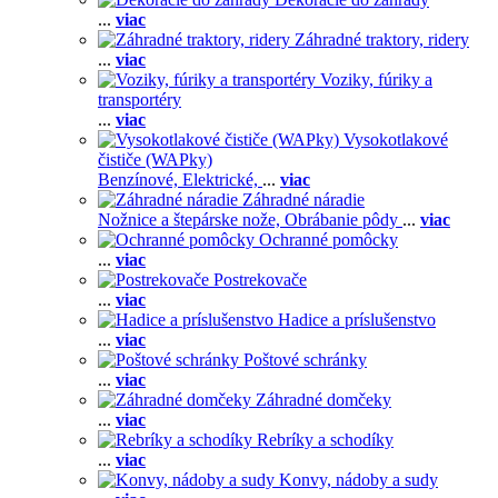
...
viac
Záhradné traktory, ridery
...
viac
Voziky, fúriky a
transportéry
...
viac
Vysokotlakové
čističe (WAPky)
Benzínové,
Elektrické,
...
viac
Záhradné náradie
Nožnice a štepárske nože,
Obrábanie pôdy
...
viac
Ochranné pomôcky
...
viac
Postrekovače
...
viac
Hadice a príslušenstvo
...
viac
Poštové schránky
...
viac
Záhradné domčeky
...
viac
Rebríky a schodíky
...
viac
Konvy, nádoby a sudy