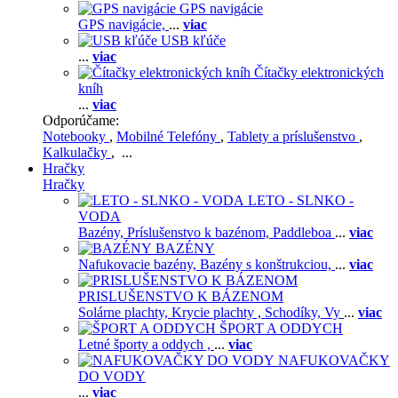
GPS navigácie
GPS navigácie,
...
viac
USB kľúče
...
viac
Čítačky elektronických
kníh
...
viac
Odporúčame:
Notebooky
,
Mobilné Telefóny
,
Tablety a príslušenstvo
,
Kalkulačky
, ...
Hračky
Hračky
LETO - SLNKO -
VODA
Bazény,
Príslušenstvo k bazénom,
Paddleboa
...
viac
BAZÉNY
Nafukovacie bazény,
Bazény s konštrukciou,
...
viac
PRISLUŠENSTVO K BÁZENOM
Solárne plachty,
Krycie plachty ,
Schodíky,
Vy
...
viac
ŠPORT A ODDYCH
Letné športy a oddych ,
...
viac
NAFUKOVAČKY
DO VODY
...
viac