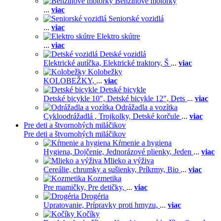
Benzínové motorky
...
viac
Seniorské vozidlá
...
viac
Elektro skútre
...
viac
Detské vozidlá
Elektrické autíčka,
Elektrické traktory,
Š
...
viac
Kolobežky
KOLOBEŽKY,
...
viac
Detské bicykle
Detské bicykle 10",
Detské bicykle 12",
Dets
...
viac
Odrážadla a vozítka
Cykloodrážadlá ,
Trojkolky,
Detské korčule
...
viac
Pre deti a štvornohých miláčikov
Pre deti a štvornohých miláčikov
Kŕmenie a hygiena
Hygiena,
Dojčenie,
Jednorázové plienky,
Jeden
...
viac
Mlieko a výživa
Cereálie, chrumky a sušienky,
Príkrmy,
Bio
...
viac
Kozmetika
Pre mamičky,
Pre detičky,
...
viac
Drogéria
Upratovanie,
Prípravky proti hmyzu,
...
viac
Kočíky