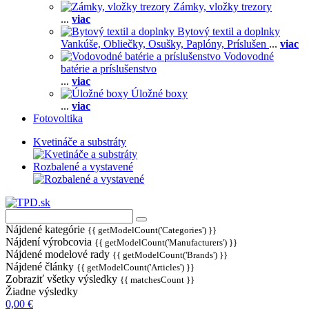
Zámky, vložky trezory
...
viac
Bytový textil a doplnky
Vankúše,
Obliečky,
Osušky,
Paplóny,
Príslušen
...
viac
Vodovodné
batérie a príslušenstvo
...
viac
Úložné boxy
...
viac
Fotovoltika
Kvetináče a substráty
Rozbalené a vystavené
Nájdené kategórie
{{ getModelCount('Categories') }}
Nájdení výrobcovia
{{ getModelCount('Manufacturers') }}
Nájdené modelové rady
{{ getModelCount('Brands') }}
Nájdené články
{{ getModelCount('Articles') }}
Zobraziť všetky výsledky
{{ matchesCount }}
Žiadne výsledky
0,00 €