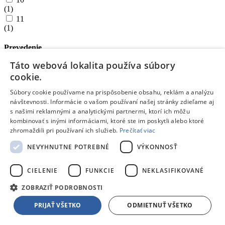
(
1
)
11
(
1
)
Prevedenie
Táto webová lokalita používa súbory
Použitie:
cookie.
Bežná myš
(
78
)
Súbory cookie používame na prispôsobenie obsahu, reklám a analýzu
Hráčska myš
návštevnosti. Informácie o vašom používaní našej stránky zdieľame aj
(
52
)
s našimi reklamnými a analytickými partnermi, ktorí ich môžu
Kancelárska
kombinovať s inými informáciami, ktoré ste im poskytli alebo ktoré
(
40
)
zhromaždili pri používaní ich služieb.
Prečítať viac
Multimediálna myš
(
29
)
NEVYHNUTNE POTREBNÉ
VÝKONNOSŤ
Pre notebook
(
12
)
CIELENIE
FUNKCIE
NEKLASIFIKOVANÉ
Vhodná pre ľavú aj pravú ruku:
áno
ZOBRAZIŤ PODROBNOSTI
(
83
)
Nie
PRIJAŤ VŠETKO
ODMIETNUŤ VŠETKO
(
77
)
Ergonomické tvarovanie: