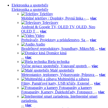
Elektronika a spotrebiče
Elektronika a spotrebiče
Telefóny
Mobilné telefóny / Doplnky,
Pevná linka -
...
viac
Televízory
Android & Google TV,
OLED TV,
QLED, Neo
QLED T
...
viac
Video
Prehrávače,
Projektory a príslušenstvo,
Sa
...
viac
Audio
Bezdrôtové reproduktory,
Soundbary,
Mikro/Mi
...
viac
Domáce kiná
...
viac
Biela technika
Voľne stojace spotrebiče,
Vstavané spotreb
...
viac
Malé spotrebiče
Meteostanice, teplomery,
Vykurovanie,
Príprava
...
viac
Multimédiá a zábava
Filmy,
Pamäťové karty,
USB kľúče,
Externé
...
viac
Fotoaparáty a kamery
Fotoaparáty,
Kamery,
Ďalekohľady,
Fotopasce,
...
viac
Inteligentné smart
zariadenia.
...
viac