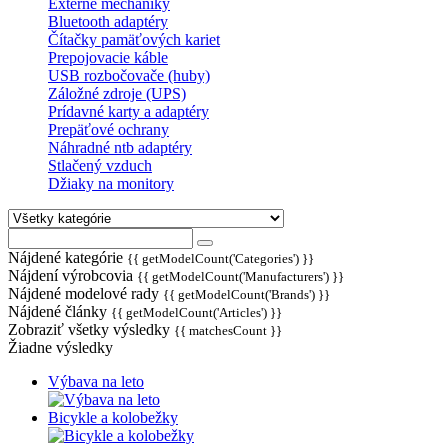
Externé mechaniky
Bluetooth adaptéry
Čítačky pamäťových kariet
Prepojovacie káble
USB rozbočovače (huby)
Záložné zdroje (UPS)
Prídavné karty a adaptéry
Prepäťové ochrany
Náhradné ntb adaptéry
Stlačený vzduch
Džiaky na monitory
Nájdené kategórie
{{ getModelCount('Categories') }}
Nájdení výrobcovia
{{ getModelCount('Manufacturers') }}
Nájdené modelové rady
{{ getModelCount('Brands') }}
Nájdené články
{{ getModelCount('Articles') }}
Zobraziť všetky výsledky
{{ matchesCount }}
Žiadne výsledky
Výbava na leto
Bicykle a kolobežky