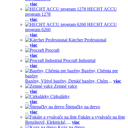
...
viac
HECHT ACCU
program 1278
...
viac
HECHT ACCU
program 6260
...
viac
Kärcher Professional
...
viac
Procraft
...
viac
Procraft Industrial
...
viac
Bazény, Chémia pre
bazény
Bazény,
Vírivé bazény,
Detské bazény,
Chém
...
viac
Zemné valce
...
viac
Cirkulárky
...
viac
Štiepačky na drevo
...
viac
Fukáre a vysávače na líste
Benzínové,
Elektrické,
...
viac
Kozy na drevo