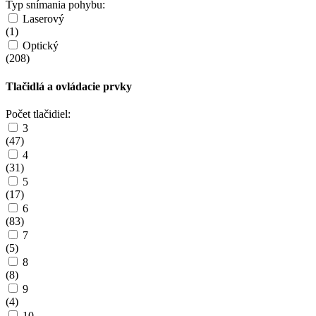
Typ snímania pohybu:
Laserový
(
1
)
Optický
(
208
)
Tlačidlá a ovládacie prvky
Počet tlačidiel:
3
(
47
)
4
(
31
)
5
(
17
)
6
(
83
)
7
(
5
)
8
(
8
)
9
(
4
)
10