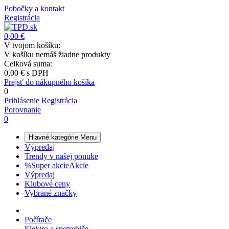
Pobočky a kontakt
Registrácia
0,00 €
V tvojom košíku:
V košíku nemáš žiadne produkty
Celková suma:
0,00 €
s DPH
Prejsť do nákupného košíka
0
Prihlásenie
Registrácia
Porovnanie
0
Hlavné kategórie
Menu
Výpredaj
Trendy v našej ponuke
%
Super akcie
Akcie
Výpredaj
Klubové ceny
Vybrané značky
Počítače
Elektro a spotrebiče