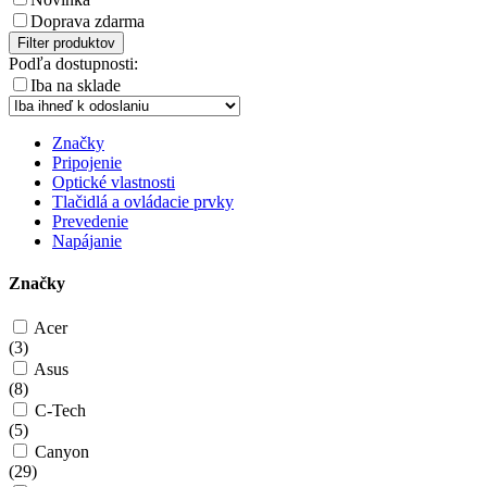
Doprava zdarma
Filter produktov
Podľa dostupnosti:
Iba na sklade
Značky
Pripojenie
Optické vlastnosti
Tlačidlá a ovládacie prvky
Prevedenie
Napájanie
Značky
Acer
(
3
)
Asus
(
8
)
C-Tech
(
5
)
Canyon
(
29
)