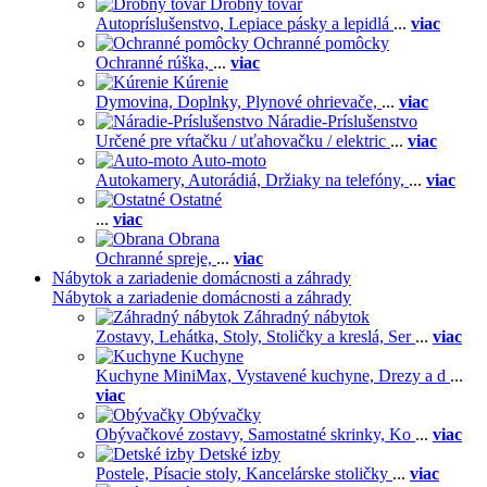
Drobný tovar
Autopríslušenstvo,
Lepiace pásky a lepidlá
...
viac
Ochranné pomôcky
Ochranné rúška,
...
viac
Kúrenie
Dymovina,
Doplnky,
Plynové ohrievače,
...
viac
Náradie-Príslušenstvo
Určené pre vŕtačku / uťahovačku / elektric
...
viac
Auto-moto
Autokamery,
Autorádiá,
Držiaky na telefóny,
...
viac
Ostatné
...
viac
Obrana
Ochranné spreje,
...
viac
Nábytok a zariadenie domácnosti a záhrady
Nábytok a zariadenie domácnosti a záhrady
Záhradný nábytok
Zostavy,
Lehátka,
Stoly,
Stoličky a kreslá,
Ser
...
viac
Kuchyne
Kuchyne MiniMax,
Vystavené kuchyne,
Drezy a d
...
viac
Obývačky
Obývačkové zostavy,
Samostatné skrinky,
Ko
...
viac
Detské izby
Postele,
Písacie stoly,
Kancelárske stoličky
...
viac