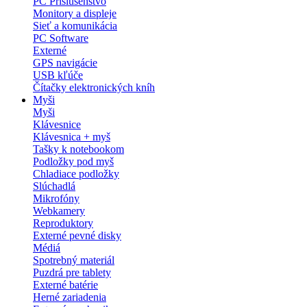
PC Príslušenstvo
Monitory a displeje
Sieť a komunikácia
PC Software
Externé
GPS navigácie
USB kľúče
Čítačky elektronických kníh
Myši
Myši
Klávesnice
Klávesnica + myš
Tašky k notebookom
Podložky pod myš
Chladiace podložky
Slúchadlá
Mikrofóny
Webkamery
Reproduktory
Externé pevné disky
Médiá
Spotrebný materiál
Puzdrá pre tablety
Externé batérie
Herné zariadenia