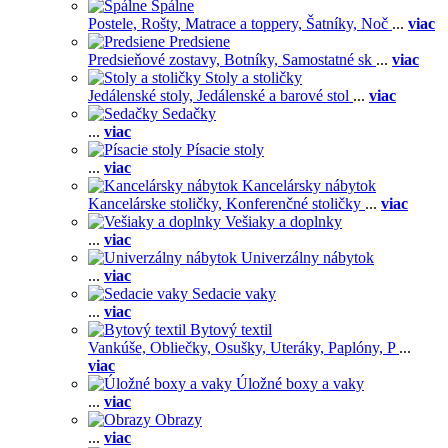
Spálne
Postele,
Rošty,
Matrace a toppery,
Šatníky,
Noč
...
viac
Predsiene
Predsieňové zostavy,
Botníky,
Samostatné sk
...
viac
Stoly a stoličky
Jedálenské stoly,
Jedálenské a barové stol
...
viac
Sedačky
...
viac
Písacie stoly
...
viac
Kancelársky nábytok
Kancelárske stoličky,
Konferenčné stoličky
...
viac
Vešiaky a doplnky
...
viac
Univerzálny nábytok
...
viac
Sedacie vaky
...
viac
Bytový textil
Vankúše,
Obliečky,
Osušky,
Uteráky,
Paplóny,
P
...
viac
Úložné boxy a vaky
...
viac
Obrazy
...
viac