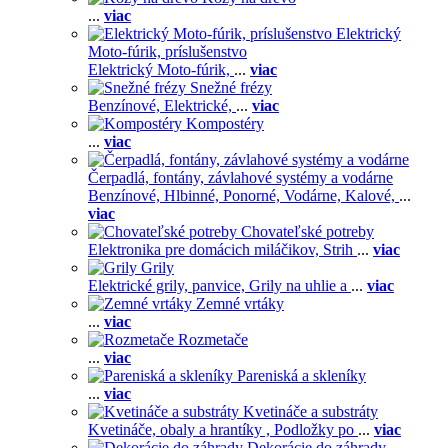
...
viac
Elektrický
Moto-fúrik, príslušenstvo
Elektrický Moto-fúrik,
...
viac
Snežné frézy
Benzínové,
Elektrické,
...
viac
Kompostéry
...
viac
Čerpadlá, fontány, závlahové systémy a vodárne
Benzínové,
Hlbinné,
Ponorné,
Vodárne,
Kalové,
...
viac
Chovateľské potreby
Elektronika pre domácich miláčikov,
Strih
...
viac
Grily
Elektrické grily, panvice,
Grily na uhlie a
...
viac
Zemné vrtáky
...
viac
Rozmetače
...
viac
Pareniská a skleníky
...
viac
Kvetináče a substráty
Kvetináče, obaly a hrantíky ,
Podložky po
...
viac
Dekorácie do záhrady