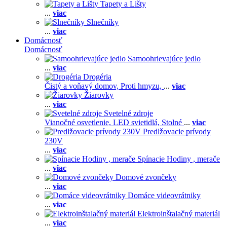
Tapety a Lišty
...
viac
Slnečníky
...
viac
Domácnosť
Domácnosť
Samoohrievajúce jedlo
...
viac
Drogéria
Čistý a voňavý domov,
Proti hmyzu,
...
viac
Žiarovky
...
viac
Svetelné zdroje
Vianočné osvetlenie,
LED svietidlá,
Stolné
...
viac
Predlžovacie prívody
230V
...
viac
Spínacie Hodiny , merače
...
viac
Domové zvončeky
...
viac
Domáce videovrátniky
...
viac
Elektroinštalačný materiál
...
viac