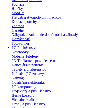
Počítače
Hračky
Mobilita
Pre deti a štvornohých miláčikov
Domáce potreby
Záhrada
Náradie
Nábytok a zariadenie domácnosti a záhrady
Domácnosť
Fotovoltika
PC Príslušenstvo
Notebooky
Mobilné Telefóny
3D Tlačiarne a príslušenstvo
Kancelárske potreby
Tablety a príslušenstvo
Počítače (PC zostavy)
Gaming
Nositeľná elektronika
PC komponenty
Projektory a príslušenstvo
Herné konzoly
Virtuálna realita
Drony a príslušenstvo