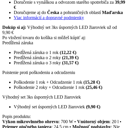
Doručenie s vynáškou a odvozom starého spotrebiča za
39,99
€
Doručujeme aj do
Česka
a pohraničných oblastí
Maďarska
Viac informácií a dopravné podmienky
Dokúp si aj:
Výhodný set 3ks úsporných LED žiaroviek už od
9,90 €
Po vložení tovaru do košíka si môžeš kúpiť aj:
Predĺžená záruka
Predĺžená záruka o 1 rok
(12,22 €)
Predĺžená záruka o 2 roky
(21,39 €)
Predĺžená záruka o 3 roky
(31,57 €)
Poistenie proti poškodeniu a odcudzeniu
Poškodenie 1 rok + Odcudzenie 1 rok
(15,28 €)
Poškodenie 2 roky + Odcudzenie 1 rok
(25,46 €)
Výhodný set 3ks úsporných LED žiaroviek
Výhodný set úsporných LED žiaroviek
(9,90 €)
Popis produktu:
Výkon mikrovlnného ohrevu
: 700 W •
Vnútorný objem
: 20 l •
Priemer otočného taniera
: 24.5 cm •
Možnosť podstavby
: Nie