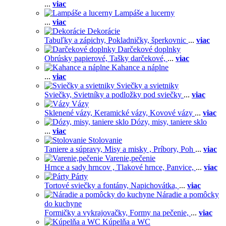
...
viac
Lampáše a lucerny
...
viac
Dekorácie
Tabuľky a zápichy,
Pokladničky, šperkovnic
...
viac
Darčekové doplnky
Obrúsky papierové,
Tašky darčekové,
...
viac
Kahance a náplne
...
viac
Sviečky a svietniky
Sviečky,
Svietníky a podložky pod sviečky
...
viac
Vázy
Sklenené vázy,
Keramické vázy,
Kovové vázy
...
viac
Dózy, misy, taniere sklo
...
viac
Stolovanie
Taniere a súpravy,
Misy a misky ,
Príbory,
Poh
...
viac
Varenie,pečenie
Hrnce a sady hrncov ,
Tlakové hrnce,
Panvice,
...
viac
Párty
Tortové sviečky a fontány,
Napichovátka,
...
viac
Náradie a pomôcky
do kuchyne
Formičky a vykrajovačky,
Formy na pečenie,
...
viac
Kúpelňa a WC