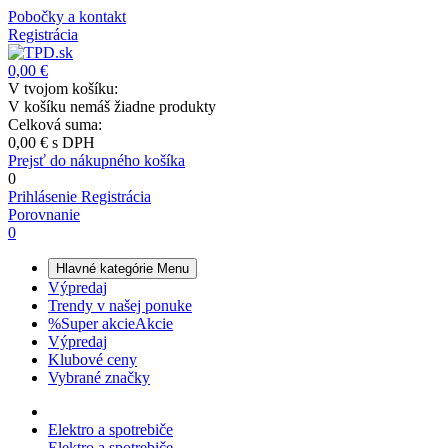
Pobočky a kontakt
Registrácia
0,00 €
V tvojom košíku:
V košíku nemáš žiadne produkty
Celková suma:
0,00 €
s DPH
Prejsť do nákupného košíka
0
Prihlásenie
Registrácia
Porovnanie
0
Hlavné kategórie
Menu
Výpredaj
Trendy v našej ponuke
%
Super akcie
Akcie
Výpredaj
Klubové ceny
Vybrané značky
Elektro a spotrebiče
Elektro a spotrebiče