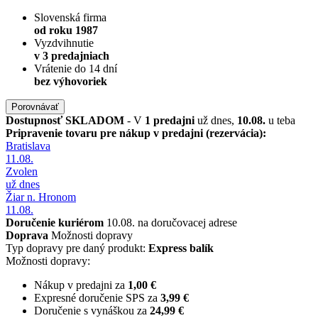
Slovenská firma
od roku 1987
Vyzdvihnutie
v 3 predajniach
Vrátenie do 14 dní
bez výhovoriek
Porovnávať
Dostupnosť
SKLADOM
- V
1 predajni
už dnes,
10.08.
u teba
Pripravenie tovaru pre nákup v predajni (rezervácia):
Bratislava
11.08.
Zvolen
už dnes
Žiar n. Hronom
11.08.
Doručenie kuriérom
10.08. na doručovacej adrese
Doprava
Možnosti dopravy
Typ dopravy pre daný produkt:
Express balík
Možnosti dopravy:
Nákup v predajni za
1,00 €
Expresné doručenie SPS za
3,99 €
Doručenie s vynáškou za
24,99 €