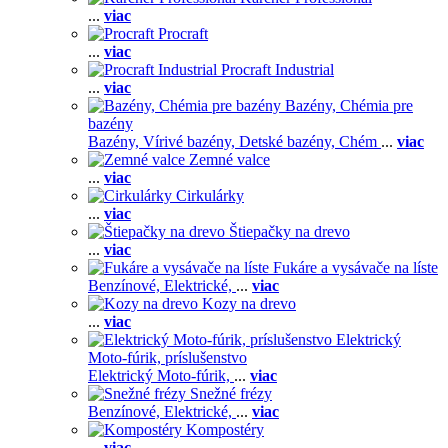
...
viac
Procraft
...
viac
Procraft Industrial
...
viac
Bazény, Chémia pre
bazény
Bazény,
Vírivé bazény,
Detské bazény,
Chém
...
viac
Zemné valce
...
viac
Cirkulárky
...
viac
Štiepačky na drevo
...
viac
Fukáre a vysávače na líste
Benzínové,
Elektrické,
...
viac
Kozy na drevo
...
viac
Elektrický
Moto-fúrik, príslušenstvo
Elektrický Moto-fúrik,
...
viac
Snežné frézy
Benzínové,
Elektrické,
...
viac
Kompostéry
...
viac