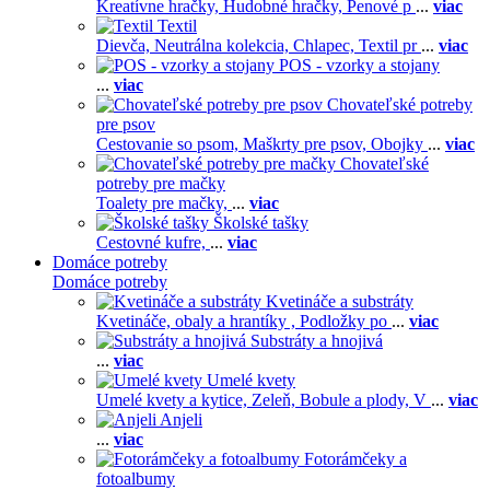
Kreatívne hračky,
Hudobné hračky,
Penové p
...
viac
Textil
Dievča,
Neutrálna kolekcia,
Chlapec,
Textil pr
...
viac
POS - vzorky a stojany
...
viac
Chovateľské potreby
pre psov
Cestovanie so psom,
Maškrty pre psov,
Obojky
...
viac
Chovateľské
potreby pre mačky
Toalety pre mačky,
...
viac
Školské tašky
Cestovné kufre,
...
viac
Domáce potreby
Domáce potreby
Kvetináče a substráty
Kvetináče, obaly a hrantíky ,
Podložky po
...
viac
Substráty a hnojivá
...
viac
Umelé kvety
Umelé kvety a kytice,
Zeleň,
Bobule a plody,
V
...
viac
Anjeli
...
viac
Fotorámčeky a
fotoalbumy