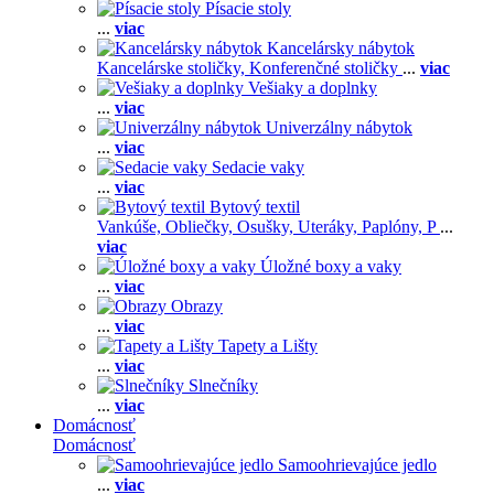
Písacie stoly
...
viac
Kancelársky nábytok
Kancelárske stoličky,
Konferenčné stoličky
...
viac
Vešiaky a doplnky
...
viac
Univerzálny nábytok
...
viac
Sedacie vaky
...
viac
Bytový textil
Vankúše,
Obliečky,
Osušky,
Uteráky,
Paplóny,
P
...
viac
Úložné boxy a vaky
...
viac
Obrazy
...
viac
Tapety a Lišty
...
viac
Slnečníky
...
viac
Domácnosť
Domácnosť
Samoohrievajúce jedlo
...
viac