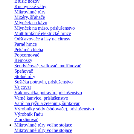
Brúsič nožov
Kuchynské váhy
Mikrovlnné rúry
Mixéry, šľahače
Mlynček na kávu
Mlynček na mäso, príslušenstvo
Multifunkčné elektrické hrnce
Odšťavovače a lisy na citrusy
Parné hrnce
Pekáreň chleba
Popcornovač
Remosky
Sendvičovač, vaflovač, muffinovač
Speňovač
Stolné rúry
Sušička potravín, príslušenstvo
Vajcovar
Vákuovačka potravín, príslušenstvo
Varné kanvice, príslušenstvo
Varič na ryžu a zeleninu, šunkovar
Výrobníky sódy (sódovače), príslušenstvo
Výrobník ľadu
Zmrzlinovač
Mikrovlnné rúry voľne stojace
Mikrovlnné rúry voľne stojace