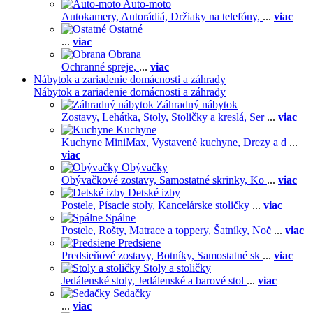
Auto-moto
Autokamery,
Autorádiá,
Držiaky na telefóny,
...
viac
Ostatné
...
viac
Obrana
Ochranné spreje,
...
viac
Nábytok a zariadenie domácnosti a záhrady
Nábytok a zariadenie domácnosti a záhrady
Záhradný nábytok
Zostavy,
Lehátka,
Stoly,
Stoličky a kreslá,
Ser
...
viac
Kuchyne
Kuchyne MiniMax,
Vystavené kuchyne,
Drezy a d
...
viac
Obývačky
Obývačkové zostavy,
Samostatné skrinky,
Ko
...
viac
Detské izby
Postele,
Písacie stoly,
Kancelárske stoličky
...
viac
Spálne
Postele,
Rošty,
Matrace a toppery,
Šatníky,
Noč
...
viac
Predsiene
Predsieňové zostavy,
Botníky,
Samostatné sk
...
viac
Stoly a stoličky
Jedálenské stoly,
Jedálenské a barové stol
...
viac
Sedačky
...
viac