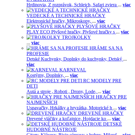
Hrdinovia,
Z rozprávok,
Schleich,
Safari zviera
...
viac
VEDECKÉ A TECHNICKÉ HRAČKY
Elektronické hračky,
Mikroskopy,
...
viac
PLYŠOVÉ HRAČKY
PLAY ECO Plyšové hračky,
Plyšové hračky s
...
viac
TROJKOLKY
...
viac
HRÁME SA NA
PROFESIE
Detské Kuchynky,
Doplnky do kuchynky,
Detský
...
viac
KARNEVAL
Kostýmy,
Doplnky,
...
viac
RC MODELY PRE
DETI
Autá a stroje ,
Roboti ,
Drony,
Lode,
...
viac
HRAČKY PRE
NAJMENŠÍCH
Uspavačky,
Hrkálky a hryzátka,
Motorické h
...
viac
DREVENÉ HRAČKY
Drevené vláčiky a koľajnice,
Hojdacie ko
...
viac
DETSKÉ
HUDOBNÉ NÁSTROJE
Gitary,
Klávesy,
Bicie súpravy a bubny,
Mikrof
...
viac