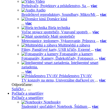
Video
Prehrávače,
Projektory a príslušenstvo,
Sa
...
viac
Audio
Bezdrôtové reproduktory,
Soundbary,
Mikro/Mi
...
viac
Domáce kiná
...
viac
Biela technika
Voľne stojace spotrebiče,
Vstavané spotreb
...
viac
Malé spotrebiče
Meteostanice, teplomery,
Vykurovanie,
Príprava
...
viac
Multimédiá a zábava
Filmy,
Pamäťové karty,
USB kľúče,
Externé
...
viac
Fotoaparáty a kamery
Fotoaparáty,
Kamery,
Ďalekohľady,
Fotopasce,
...
viac
Inteligentné smart
zariadenia.
...
viac
Príslušenstvo TV/AV
TV konzoly na stenu,
Univerzálne diaľkové ov
...
viac
Odporúčame:
Sušičky
, ...
Počítače a smartfóny
Počítače a smartfóny
Notebooky
Študentský spoľahlivý Notebook,
Štúdium
...
viac