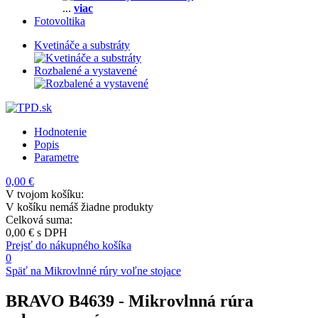
...
viac
Fotovoltika
Kvetináče a substráty
Rozbalené a vystavené
Hodnotenie
Popis
Parametre
0,00 €
V tvojom košíku:
V košíku nemáš žiadne produkty
Celková suma:
0,00 €
s DPH
Prejsť do nákupného košíka
0
Späť na Mikrovlnné rúry voľne stojace
BRAVO B4639
- Mikrovlnná rúra