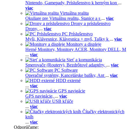
Nintendo,
Gamepady,
Príslušenstvo k herným kon
...
viac
Virtuálna realita
Okuliare pre Virtuálnu realitu,
Stanice a s
...
viac
Drony a príslušenstvo
Drony,
...
viac
PC Príslušenstvo
Myši,
Klávesnice,
Klávesnica + myš,
Tašky k
...
viac
Monitory a displeje
Herné Monitory,
Monitory ACER,
Monitory DELL,
M
...
viac
Sieť a komunikácia
Smerovače (Routery),
Bezdrôtové adaptéry,
...
viac
PC Software
Operačné systémy,
Kancelárske balíky,
Ant
...
viac
HDD externé
...
viac
GPS navigácie
GPS navigácie,
...
viac
USB kľúče
...
viac
Čítačky elektronických
kníh
...
viac
Odporúčame: