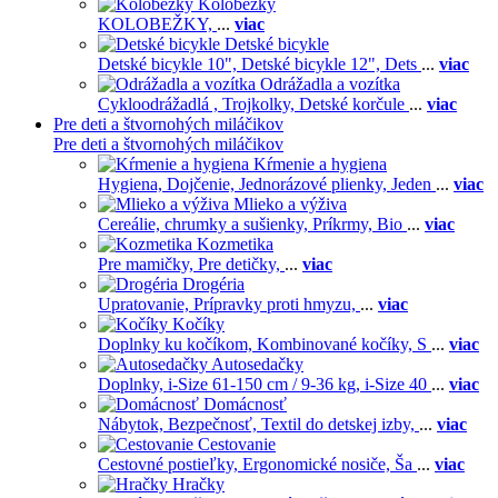
Kolobežky
KOLOBEŽKY,
...
viac
Detské bicykle
Detské bicykle 10",
Detské bicykle 12",
Dets
...
viac
Odrážadla a vozítka
Cykloodrážadlá ,
Trojkolky,
Detské korčule
...
viac
Pre deti a štvornohých miláčikov
Pre deti a štvornohých miláčikov
Kŕmenie a hygiena
Hygiena,
Dojčenie,
Jednorázové plienky,
Jeden
...
viac
Mlieko a výživa
Cereálie, chrumky a sušienky,
Príkrmy,
Bio
...
viac
Kozmetika
Pre mamičky,
Pre detičky,
...
viac
Drogéria
Upratovanie,
Prípravky proti hmyzu,
...
viac
Kočíky
Doplnky ku kočíkom,
Kombinované kočíky,
S
...
viac
Autosedačky
Doplnky,
i-Size 61-150 cm / 9-36 kg,
i-Size 40
...
viac
Domácnosť
Nábytok,
Bezpečnosť,
Textil do detskej izby,
...
viac
Cestovanie
Cestovné postieľky,
Ergonomické nosiče,
Ša
...
viac
Hračky