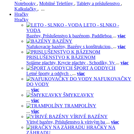
Notebooky
,
Mobilné Telefóny
,
Tablety a príslušenstvo
,
Kalkulačky
, ...
Hračky
Hračky
LETO - SLNKO -
VODA
Bazény,
Príslušenstvo k bazénom,
Paddleboa
...
viac
BAZÉNY
Nafukovacie bazény,
Bazény s konštrukciou,
...
viac
PRISLUŠENSTVO K BÁZENOM
Solárne plachty,
Krycie plachty ,
Schodíky,
Vy
...
viac
ŠPORT A ODDYCH
Letné športy a oddych ,
...
viac
NAFUKOVAČKY
DO VODY
...
viac
ŠMYKĽAVKY
...
viac
TRAMPOLÍNY
...
viac
VÍRIVÉ BAZÉNY
Vírivé bazény,
Príslušenstvo k vírivým ba
...
viac
HRAČKY NA
ZÁHRADU