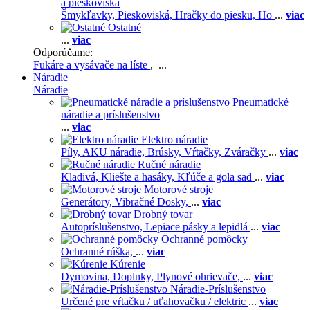
a pieskoviská
Šmykľavky,
Pieskoviská,
Hračky do piesku,
Ho
...
viac
Ostatné
...
viac
Odporúčame:
Fukáre a vysávače na líste
, ...
Náradie
Náradie
Pneumatické
náradie a príslušenstvo
...
viac
Elektro náradie
Píly,
AKU náradie,
Brúsky,
Vŕtačky,
Zváračky
...
viac
Ručné náradie
Kladivá,
Kliešte a hasáky,
Kľúče a gola sad
...
viac
Motorové stroje
Generátory,
Vibračné Dosky,
...
viac
Drobný tovar
Autopríslušenstvo,
Lepiace pásky a lepidlá
...
viac
Ochranné pomôcky
Ochranné rúška,
...
viac
Kúrenie
Dymovina,
Doplnky,
Plynové ohrievače,
...
viac
Náradie-Príslušenstvo
Určené pre vŕtačku / uťahovačku / elektric
...
viac