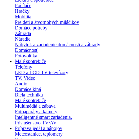
Počítače
Hračky
Mobilita
Pre deti a štvornohých miláčikov
Domáce potreby
Záhrada
Náradie
Nábytok a zariadenie domácnosti a záhrady
Domácnosť
Fotovoltika
Malé spotrebiče
Telefóny
LED a LCD TV televízory
TV, Video
Audio
Domáce kiná
Biela technika
Malé spotrebiče
Multimédiá a zábava
Fotoaparáty a kamery
Inteligentné smart zariadenia.
Príslušenstvo TV/AV
Príprava jedál a nápojov
Meteostanice, teplomery