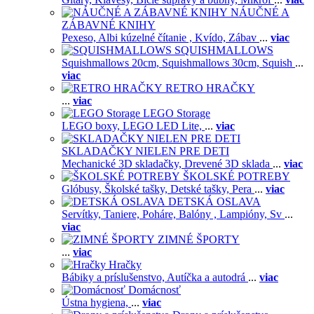
NÁUČNÉ A
ZÁBAVNÉ KNIHY
Pexeso,
Albi kúzelné čítanie ,
Kvído,
Zábav
...
viac
SQUISHMALLOWS
Squishmallows 20cm,
Squishmallows 30cm,
Squish
...
viac
RETRO HRAČKY
...
viac
LEGO Storage
LEGO boxy,
LEGO LED Lite,
...
viac
SKLADAČKY NIELEN PRE DETI
Mechanické 3D skladačky,
Drevené 3D sklada
...
viac
ŠKOLSKÉ POTREBY
Glóbusy,
Školské tašky,
Detské tašky,
Pera
...
viac
DETSKÁ OSLAVA
Servítky,
Taniere,
Poháre,
Balóny ,
Lampióny,
Sv
...
viac
ZIMNÉ ŠPORTY
...
viac
Hračky
Bábiky a príslušenstvo,
Autíčka a autodrá
...
viac
Domácnosť
Ústna hygiena,
...
viac