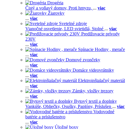
Drogéria
Čistý a voňavý domov,
Proti hmyzu,
...
viac
Žiarovky
...
viac
Svetelné zdroje
Vianočné osvetlenie,
LED svietidlá,
Stolné
...
viac
Predlžovacie prívody
230V
...
viac
Spínacie Hodiny , merače
...
viac
Domové zvončeky
...
viac
Domáce videovrátniky
...
viac
Elektroinštalačný materiál
...
viac
Zámky, vložky trezory
...
viac
Bytový textil a doplnky
Vankúše,
Obliečky,
Osušky,
Paplóny,
Príslušen
...
viac
Vodovodné
batérie a príslušenstvo
...
viac
Úložné boxy