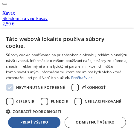
Xavax
Skladom 5 a viac kusov
2,59 €
Táto webová lokalita používa súbory
Emos 5 zásuviek 1.5m šedá
cookie.
Skladom 3 kusy
17,76 €
Súbory cookie používame na prispôsobenie obsahu, reklám a analýzu
návštevnosti. Informácie o vašom používaní našej stránky zdieľame aj
s našimi reklamnými a analytickými partnermi, ktorí ich môžu
Emos 5 zásuviek 5m šedá
kombinovať s inými informáciami, ktoré ste im poskytli alebo ktoré
Skladom 1 kus
22,13 €
zhromaždili pri používaní ich služieb.
Prečítať viac
NEVYHNUTNE POTREBNÉ
VÝKONNOSŤ
Emos 1 zásuvka
Skladom 2 kusy
CIELENIE
FUNKCIE
NEKLASIFIKOVANÉ
13,49 €
ZOBRAZIŤ PODROBNOSTI
Emos 8 zásuviek 1.5m šedá
PRIJAŤ VŠETKO
ODMIETNUŤ VŠETKO
Skladom 2 kusy
20,49 €