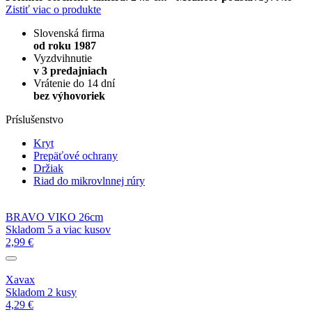
Zistiť viac o produkte
Slovenská firma
od roku 1987
Vyzdvihnutie
v 3 predajniach
Vrátenie do 14 dní
bez výhovoriek
Príslušenstvo
Kryt
Prepäťové ochrany
Držiak
Riad do mikrovlnnej rúry
BRAVO VIKO 26cm
Skladom 5 a viac kusov
2,99 €
Xavax
Skladom 2 kusy
4,29 €