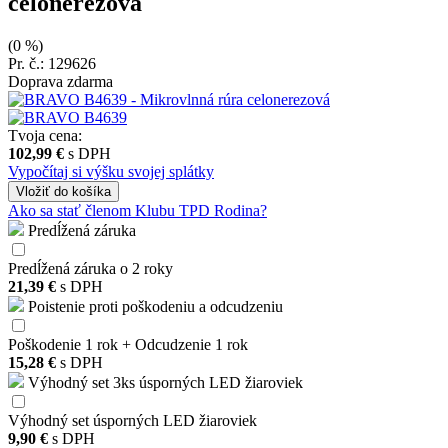
celonerezová
(0 %)
Pr. č.: 129626
Doprava zdarma
Tvoja cena:
102,99 €
s DPH
Vypočítaj si výšku svojej splátky
Vložiť
do košíka
Ako sa stať členom Klubu TPD Rodina?
Predĺžená záruka
Predĺžená záruka o 2 roky
21,39 €
s DPH
Poistenie proti poškodeniu a odcudzeniu
Poškodenie 1 rok + Odcudzenie 1 rok
15,28 €
s DPH
Výhodný set 3ks úsporných LED žiaroviek
Výhodný set úsporných LED žiaroviek
9,90 €
s DPH