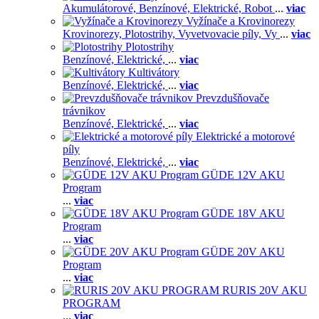
Akumulátorové,
Benzínové,
Elektrické,
Robot
...
viac
Vyžínače a Krovinorezy
Krovinorezy,
Plotostrihy,
Vyvetvovacie píly,
Vy
...
viac
Plotostrihy
Benzínové,
Elektrické,
...
viac
Kultivátory
Benzínové,
Elektrické,
...
viac
Prevzdušňovače
trávnikov
Benzínové,
Elektrické,
...
viac
Elektrické a motorové
píly
Benzínové,
Elektrické,
...
viac
GÜDE 12V AKU
Program
...
viac
GÜDE 18V AKU
Program
...
viac
GÜDE 20V AKU
Program
...
viac
RURIS 20V AKU
PROGRAM
...
viac