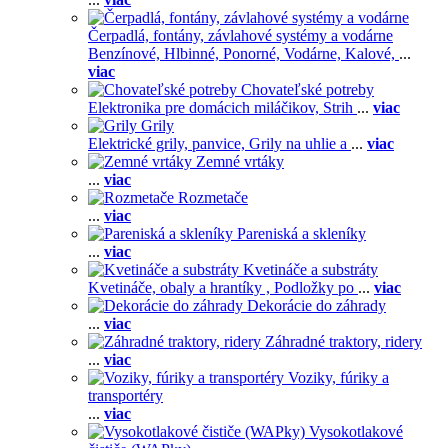
Čerpadlá, fontány, závlahové systémy a vodárne
Benzínové,
Hlbinné,
Ponorné,
Vodárne,
Kalové,
...
viac
Chovateľské potreby
Elektronika pre domácich miláčikov,
Strih
...
viac
Grily
Elektrické grily, panvice,
Grily na uhlie a
...
viac
Zemné vrtáky
...
viac
Rozmetače
...
viac
Pareniská a skleníky
...
viac
Kvetináče a substráty
Kvetináče, obaly a hrantíky ,
Podložky po
...
viac
Dekorácie do záhrady
...
viac
Záhradné traktory, ridery
...
viac
Voziky, fúriky a
transportéry
...
viac
Vysokotlakové