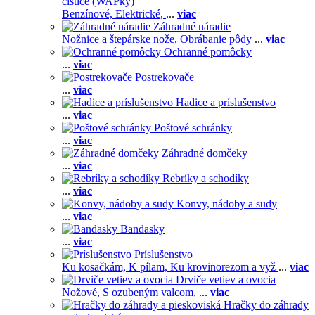
čističe (WAPky)
Benzínové,
Elektrické,
...
viac
Záhradné náradie
Nožnice a štepárske nože,
Obrábanie pôdy
...
viac
Ochranné pomôcky
...
viac
Postrekovače
...
viac
Hadice a príslušenstvo
...
viac
Poštové schránky
...
viac
Záhradné domčeky
...
viac
Rebríky a schodíky
...
viac
Konvy, nádoby a sudy
...
viac
Bandasky
...
viac
Príslušenstvo
Ku kosačkám,
K pílam,
Ku krovinorezom a vyž
...
viac
Drviče vetiev a ovocia
Nožové,
S ozubeným valcom,
...
viac
Hračky do záhrady