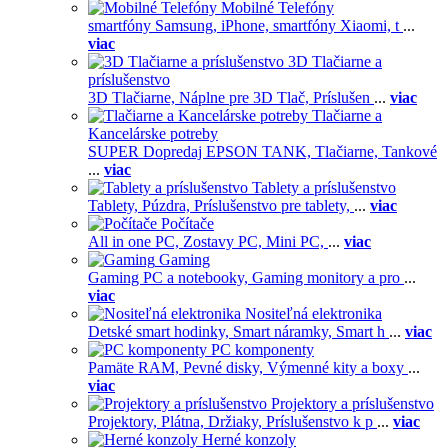
Mobilné Telefóny
smartfóny Samsung,
iPhone,
smartfóny Xiaomi,
t
...
viac
3D Tlačiarne a
príslušenstvo
3D Tlačiarne,
Náplne pre 3D Tlač,
Príslušen
...
viac
Tlačiarne a
Kancelárske potreby
SUPER Dopredaj EPSON TANK,
Tlačiarne,
Tankové
...
viac
Tablety a príslušenstvo
Tablety,
Púzdra,
Príslušenstvo pre tablety,
...
viac
Počítače
All in one PC,
Zostavy PC,
Mini PC,
...
viac
Gaming
Gaming PC a notebooky,
Gaming monitory a pro
...
viac
Nositeľná elektronika
Detské smart hodinky,
Smart náramky,
Smart h
...
viac
PC komponenty
Pamäte RAM,
Pevné disky,
Výmenné kity a boxy
...
viac
Projektory a príslušenstvo
Projektory,
Plátna,
Držiaky,
Príslušenstvo k p
...
viac
Herné konzoly