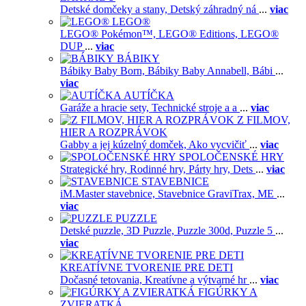
Detské domčeky a stany,
Detský záhradný ná
...
viac
LEGO®
LEGO® Pokémon™,
LEGO® Editions,
LEGO®
DUP
...
viac
BÁBIKY
Bábiky Baby Born,
Bábiky Baby Annabell,
Bábi
...
viac
AUTÍČKA
Garáže a hracie sety,
Technické stroje a a
...
viac
Z FILMOV,
HIER A ROZPRÁVOK
Gabby a jej kúzelný domček,
Ako vycvičiť
...
viac
SPOLOČENSKÉ HRY
Strategické hry,
Rodinné hry,
Párty hry,
Dets
...
viac
STAVEBNICE
iM.Master stavebnice,
Stavebnice GraviTrax,
ME
...
viac
PUZZLE
Detské puzzle,
3D Puzzle,
Puzzle 300d,
Puzzle 5
...
viac
KREATÍVNE TVORENIE PRE DETI
Dočasné tetovania,
Kreatívne a výtvarné hr
...
viac
FIGÚRKY A
ZVIERATKÁ