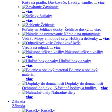
Koše na prádlo,
Dávkovače,
Lavóry, vandle,
...
viac
Zaváranie
...
viac
Sušiaky
...
viac
Žehlenie
Poťahy na žehliace dosky,
Žehliace dosky,
...
viac
Náradie na upratovanie
Vedrá ,
Mopy a mopové sety,
Hubky a drôtenky
...
viac
Odpadkové koše
Vrecia na odpad,
...
viac
Nákupné tašky a košíky
...
viac
Úložné boxy a vaky
...
viac
Balenie a obalový
material
...
viac
Doplnky do domácnosti
Ochranné doplnky ,
Nástenné hodiny a budíky
...
viac
Náhradné diely
...
viac
Záhrada
Záhrada
Kosačky