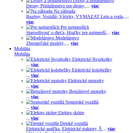
Drony a príslušenstvo
Drony,
Príslušenstvo pre drony,
...
viac
Na záhradu
Bazény,
Vozidlá,
Vírivky,
VYMAZAT Leto a voda,
...
viac
Pre najmenších
Starostlivosť o dieťa,
Hračky pre najmenší
...
viac
Modelárstvo
Zberateľské modely,
...
viac
Mobilita
Mobilita
Elektrické štvorkolky
...
viac
Elektrické kolobežky
...
viac
Elektrické motorky
...
viac
Benzínové motorky
...
viac
Seniorské vozidlá
...
viac
Elektro skútre
...
viac
Detské vozidlá
Elektrické autíčka,
Elektrické traktory,
Š
...
viac