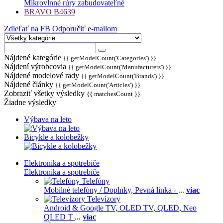
Mikrovlnné rúry zabudovateľné
BRAVO B4639
Zdieľať na FB
Odporučiť e-mailom
Nájdené kategórie
{{ getModelCount('Categories') }}
Nájdení výrobcovia
{{ getModelCount('Manufacturers') }}
Nájdené modelové rady
{{ getModelCount('Brands') }}
Nájdené články
{{ getModelCount('Articles') }}
Zobraziť všetky výsledky
{{ matchesCount }}
Žiadne výsledky
Výbava na leto
Bicykle a kolobežky
Elektronika a spotrebiče
Elektronika a spotrebiče
Telefóny
Mobilné telefóny / Doplnky,
Pevná linka -
...
viac
Televízory
Android & Google TV,
OLED TV,
QLED, Neo
QLED T
...
viac