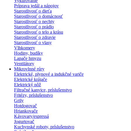
Vykurovanie
Príprava jedál a nápojov
Starostlivosť o dieťa
Starostlivosť o domácnosť
Starostlivosť o nechty
Starostlivosť o prádlo
Starostlivosť o telo a krásu
Starostlivosť o zdravie
Starostlivosť o vlasy
Vlhkomery
Hodiny, budíky
Lapače hmyzu
Ventilátory
Mikrovlnné rúry
Elektrické, plynové a indukčné variče
Elektrické krájače
Elektrický nôž
Filtračné kanvice, príslušenstvo
Fritézy, príslušenstvo
Grily
Hotdogovač
Hriankovače
Kávovary/espressá
Jogurtovač
Kuchynské roboty, príslušenstvo