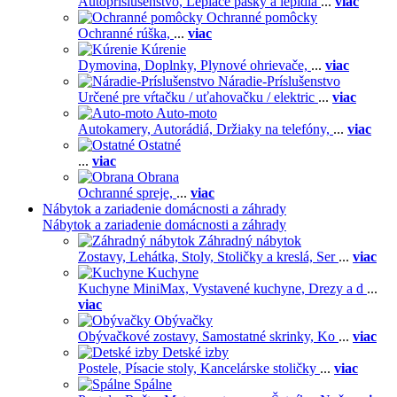
Autopríslušenstvo,
Lepiace pásky a lepidlá
...
viac
Ochranné pomôcky
Ochranné rúška,
...
viac
Kúrenie
Dymovina,
Doplnky,
Plynové ohrievače,
...
viac
Náradie-Príslušenstvo
Určené pre vŕtačku / uťahovačku / elektric
...
viac
Auto-moto
Autokamery,
Autorádiá,
Držiaky na telefóny,
...
viac
Ostatné
...
viac
Obrana
Ochranné spreje,
...
viac
Nábytok a zariadenie domácnosti a záhrady
Nábytok a zariadenie domácnosti a záhrady
Záhradný nábytok
Zostavy,
Lehátka,
Stoly,
Stoličky a kreslá,
Ser
...
viac
Kuchyne
Kuchyne MiniMax,
Vystavené kuchyne,
Drezy a d
...
viac
Obývačky
Obývačkové zostavy,
Samostatné skrinky,
Ko
...
viac
Detské izby
Postele,
Písacie stoly,
Kancelárske stoličky
...
viac
Spálne