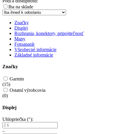
Podľa dostupnosti:
Iba na sklade
Značky
Displej
Rozhrania, konektory, pripojiteľnosť
Mapy
Fotoaparát
Všeobecné informácie
Základné informácie
Značky
Garmin
(
15
)
Ostatní výrobcovia
(
0
)
Displej
Uhlopriečka ("):
–