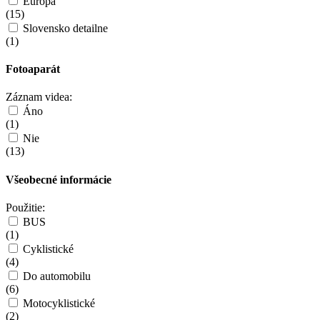
Európa
(
15
)
Slovensko detailne
(
1
)
Fotoaparát
Záznam videa:
Áno
(
1
)
Nie
(
13
)
Všeobecné informácie
Použitie:
BUS
(
1
)
Cyklistické
(
4
)
Do automobilu
(
6
)
Motocyklistické
(
2
)