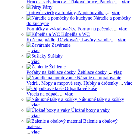
Hrnce a sady hrncov ,
Tlakové hrnce,
Panvice,
...
viac
Párty
Tortové sviečky a fontány,
Napichovátka,
...
viac
Náradie a pomôcky
do kuchyne
Formičky a vykrajovačky,
Formy na pečenie,
...
viac
Kúpelňa a WC
Koše na prádlo,
Dávkovače,
Lavóry, vandle,
...
viac
Zaváranie
...
viac
Sušiaky
...
viac
Žehlenie
Poťahy na žehliace dosky,
Žehliace dosky,
...
viac
Náradie na upratovanie
Vedrá ,
Mopy a mopové sety,
Hubky a drôtenky
...
viac
Odpadkové koše
Vrecia na odpad,
...
viac
Nákupné tašky a košíky
...
viac
Úložné boxy a vaky
...
viac
Balenie a obalový
material
...
viac