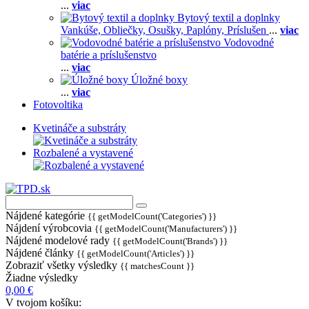
...
viac
Bytový textil a doplnky
Vankúše,
Obliečky,
Osušky,
Paplóny,
Príslušen
...
viac
Vodovodné
batérie a príslušenstvo
...
viac
Úložné boxy
...
viac
Fotovoltika
Kvetináče a substráty
Rozbalené a vystavené
Nájdené kategórie
{{ getModelCount('Categories') }}
Nájdení výrobcovia
{{ getModelCount('Manufacturers') }}
Nájdené modelové rady
{{ getModelCount('Brands') }}
Nájdené články
{{ getModelCount('Articles') }}
Zobraziť všetky výsledky
{{ matchesCount }}
Žiadne výsledky
0,00 €
V tvojom košíku: