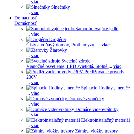
...
viac
Slnečníky
...
viac
Domácnosť
Domácnosť
Samoohrievajúce jedlo
...
viac
Drogéria
Čistý a voňavý domov,
Proti hmyzu,
...
viac
Žiarovky
...
viac
Svetelné zdroje
Vianočné osvetlenie,
LED svietidlá,
Stolné
...
viac
Predlžovacie prívody
230V
...
viac
Spínacie Hodiny , merače
...
viac
Domové zvončeky
...
viac
Domáce videovrátniky
...
viac
Elektroinštalačný materiál
...
viac
Zámky, vložky trezory