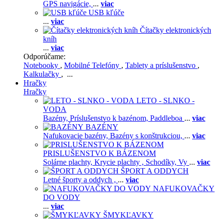
GPS navigácie,
...
viac
USB kľúče
...
viac
Čítačky elektronických
kníh
...
viac
Odporúčame:
Notebooky
,
Mobilné Telefóny
,
Tablety a príslušenstvo
,
Kalkulačky
, ...
Hračky
Hračky
LETO - SLNKO -
VODA
Bazény,
Príslušenstvo k bazénom,
Paddleboa
...
viac
BAZÉNY
Nafukovacie bazény,
Bazény s konštrukciou,
...
viac
PRISLUŠENSTVO K BÁZENOM
Solárne plachty,
Krycie plachty ,
Schodíky,
Vy
...
viac
ŠPORT A ODDYCH
Letné športy a oddych ,
...
viac
NAFUKOVAČKY
DO VODY
...
viac
ŠMYKĽAVKY