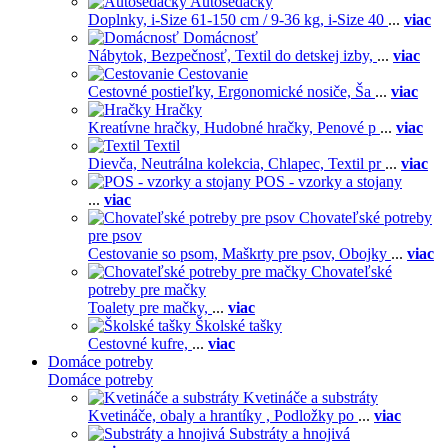
Autosedačky
Doplnky,
i-Size 61-150 cm / 9-36 kg,
i-Size 40
...
viac
Domácnosť
Nábytok,
Bezpečnosť,
Textil do detskej izby,
...
viac
Cestovanie
Cestovné postieľky,
Ergonomické nosiče,
Ša
...
viac
Hračky
Kreatívne hračky,
Hudobné hračky,
Penové p
...
viac
Textil
Dievča,
Neutrálna kolekcia,
Chlapec,
Textil pr
...
viac
POS - vzorky a stojany
...
viac
Chovateľské potreby
pre psov
Cestovanie so psom,
Maškrty pre psov,
Obojky
...
viac
Chovateľské
potreby pre mačky
Toalety pre mačky,
...
viac
Školské tašky
Cestovné kufre,
...
viac
Domáce potreby
Domáce potreby
Kvetináče a substráty
Kvetináče, obaly a hrantíky ,
Podložky po
...
viac
Substráty a hnojivá