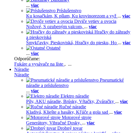
...
viac
Príslušenstvo
Ku kosačkám,
K pílam,
Ku krovinorezom a vyž
...
viac
Drviče vetiev a ovocia
Nožové,
S ozubeným valcom,
...
viac
Hračky do záhrady
a pieskoviská
Šmykľavky,
Pieskoviská,
Hračky do piesku,
Ho
...
viac
Ostatné
...
viac
Odporúčame:
Fukáre a vysávače na líste
, ...
Náradie
Náradie
Pneumatické
náradie a príslušenstvo
...
viac
Elektro náradie
Píly,
AKU náradie,
Brúsky,
Vŕtačky,
Zváračky
...
viac
Ručné náradie
Kladivá,
Kliešte a hasáky,
Kľúče a gola sad
...
viac
Motorové stroje
Generátory,
Vibračné Dosky,
...
viac
Drobný tovar