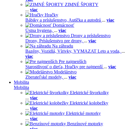
ZIMNÉ ŠPORTY
...
viac
Hračky
Bábiky a príslušenstvo,
Autíčka a autodrá
...
viac
Domácnosť
Ústna hygiena,
...
viac
Drony a príslušenstvo
Drony,
Príslušenstvo pre drony,
...
viac
Na záhradu
Bazény,
Vozidlá,
Vírivky,
VYMAZAT Leto a voda,
...
viac
Pre najmenších
Starostlivosť o dieťa,
Hračky pre najmenší
...
viac
Modelárstvo
Zberateľské modely,
...
viac
Mobilita
Mobilita
Elektrické štvorkolky
...
viac
Elektrické kolobežky
...
viac
Elektrické motorky
...
viac
Benzínové motorky
...
viac