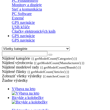
PC Príslušenstvo
Monitory a displeje
Sieť a komunikácia
PC Software
Externé
GPS navigácie
USB kľúče
Čítačky elektronických kníh
GPS navigácie
GPS navigácie
Nájdené kategórie
{{ getModelCount('Categories') }}
Nájdení výrobcovia
{{ getModelCount('Manufacturers') }}
Nájdené modelové rady
{{ getModelCount('Brands') }}
Nájdené články
{{ getModelCount('Articles') }}
Zobraziť všetky výsledky
{{ matchesCount }}
Žiadne výsledky
Výbava na leto
Bicykle a kolobežky