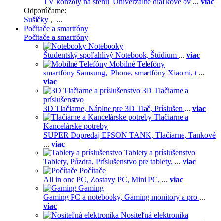
TV konzoly na stenu,
Univerzálne diaľkové ov
...
viac
Odporúčame:
Sušičky
, ...
Počítače a smartfóny
Počítače a smartfóny
Notebooky
Študentský spoľahlivý Notebook,
Štúdium
...
viac
Mobilné Telefóny
smartfóny Samsung,
iPhone,
smartfóny Xiaomi,
t
...
viac
3D Tlačiarne a
príslušenstvo
3D Tlačiarne,
Náplne pre 3D Tlač,
Príslušen
...
viac
Tlačiarne a
Kancelárske potreby
SUPER Dopredaj EPSON TANK,
Tlačiarne,
Tankové
...
viac
Tablety a príslušenstvo
Tablety,
Púzdra,
Príslušenstvo pre tablety,
...
viac
Počítače
All in one PC,
Zostavy PC,
Mini PC,
...
viac
Gaming
Gaming PC a notebooky,
Gaming monitory a pro
...
viac
Nositeľná elektronika