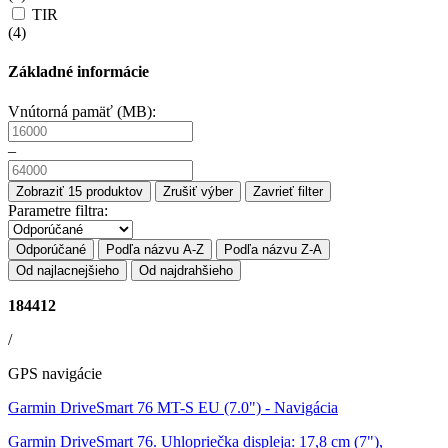
TIR
(
4
)
Základné informácie
Vnútorná pamäť (MB):
–
Zobraziť
15
produktov
Zrušiť výber
Zavrieť filter
Parametre filtra:
Odporúčané
Podľa názvu A-Z
Podľa názvu Z-A
Od najlacnejšieho
Od najdrahšieho
184412
/
GPS navigácie
Garmin DriveSmart 76 MT-S EU (7.0")
- Navigácia
Garmin DriveSmart 76. Uhlopriečka displeja: 17,8 cm (7"),