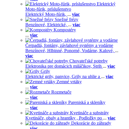
Elektrický
Moto-fúrik, príslušenstvo
Elektrický Moto-fúrik,
...
viac
Snežné frézy
Benzínové,
Elektrické,
...
viac
Kompostéry
...
viac
Čerpadlá, fontány, závlahové systémy a vodárne
Benzínové,
Hlbinné,
Ponorné,
Vodárne,
Kalové,
...
viac
Chovateľské potreby
Elektronika pre domácich miláčikov,
Strih
...
viac
Grily
Elektrické grily, panvice,
Grily na uhlie a
...
viac
Zemné vrtáky
...
viac
Rozmetače
...
viac
Pareniská a skleníky
...
viac
Kvetináče a substráty
Kvetináče, obaly a hrantíky ,
Podložky po
...
viac
Dekorácie do záhrady
...
viac