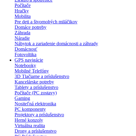
Počítače
Hračky
Mobilita
Pre deti a štvornohých miláčikov
Domáce potreby
Záhrada
Náradie
Nábytok a zariadenie domácnosti a záhrady
Domácnosť
Fotovoltika
GPS navigácie
Notebooky
Mobilné Telefóny
3D Tlačiarne a príslušenstvo
Kancelárske potreby
Tablety a príslušenstvo
Počítače (PC zostavy)
Gaming
Nositeľná elektronika
PC komponenty
Projektory a príslušenstvo
Herné konzoly
Virtuálna realita
Drony a príslušenstvo