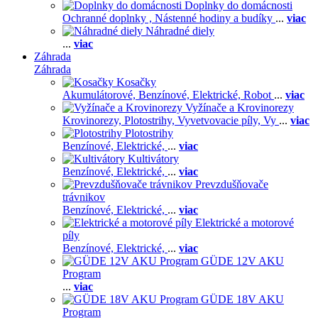
Doplnky do domácnosti
Ochranné doplnky ,
Nástenné hodiny a budíky
...
viac
Náhradné diely
...
viac
Záhrada
Záhrada
Kosačky
Akumulátorové,
Benzínové,
Elektrické,
Robot
...
viac
Vyžínače a Krovinorezy
Krovinorezy,
Plotostrihy,
Vyvetvovacie píly,
Vy
...
viac
Plotostrihy
Benzínové,
Elektrické,
...
viac
Kultivátory
Benzínové,
Elektrické,
...
viac
Prevzdušňovače
trávnikov
Benzínové,
Elektrické,
...
viac
Elektrické a motorové
píly
Benzínové,
Elektrické,
...
viac
GÜDE 12V AKU
Program
...
viac
GÜDE 18V AKU
Program