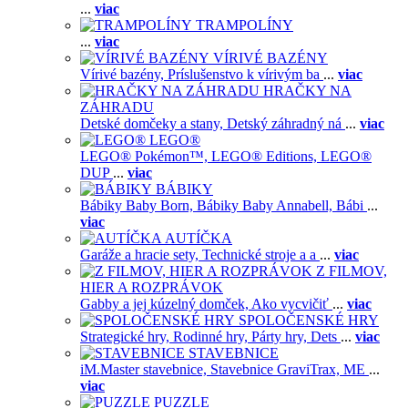
...
viac
TRAMPOLÍNY
...
viac
VÍRIVÉ BAZÉNY
Vírivé bazény,
Príslušenstvo k vírivým ba
...
viac
HRAČKY NA
ZÁHRADU
Detské domčeky a stany,
Detský záhradný ná
...
viac
LEGO®
LEGO® Pokémon™,
LEGO® Editions,
LEGO®
DUP
...
viac
BÁBIKY
Bábiky Baby Born,
Bábiky Baby Annabell,
Bábi
...
viac
AUTÍČKA
Garáže a hracie sety,
Technické stroje a a
...
viac
Z FILMOV,
HIER A ROZPRÁVOK
Gabby a jej kúzelný domček,
Ako vycvičiť
...
viac
SPOLOČENSKÉ HRY
Strategické hry,
Rodinné hry,
Párty hry,
Dets
...
viac
STAVEBNICE
iM.Master stavebnice,
Stavebnice GraviTrax,
ME
...
viac
PUZZLE