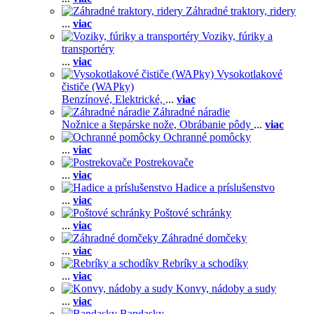
Záhradné traktory, ridery
...
viac
Voziky, fúriky a
transportéry
...
viac
Vysokotlakové
čističe (WAPky)
Benzínové,
Elektrické,
...
viac
Záhradné náradie
Nožnice a štepárske nože,
Obrábanie pôdy
...
viac
Ochranné pomôcky
...
viac
Postrekovače
...
viac
Hadice a príslušenstvo
...
viac
Poštové schránky
...
viac
Záhradné domčeky
...
viac
Rebríky a schodíky
...
viac
Konvy, nádoby a sudy
...
viac
Bandasky