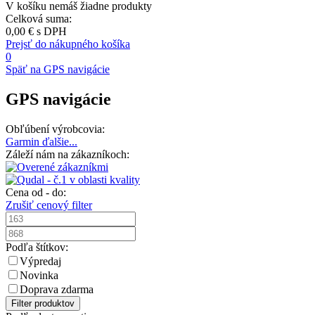
V košíku nemáš žiadne produkty
Celková suma:
0,00 €
s DPH
Prejsť do nákupného košíka
0
Späť na GPS navigácie
GPS navigácie
Obľúbení výrobcovia:
Garmin
ďalšie...
Záleží nám na zákazníkoch:
Cena od - do:
Zrušiť cenový filter
Podľa štítkov:
Výpredaj
Novinka
Doprava zdarma
Filter produktov