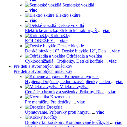
Seniorské vozidlá
...
viac
Elektro skútre
...
viac
Detské vozidlá
Elektrické autíčka,
Elektrické traktory,
Š
...
viac
Kolobežky
KOLOBEŽKY,
...
viac
Detské bicykle
Detské bicykle 10",
Detské bicykle 12",
Dets
...
viac
Odrážadla a vozítka
Cykloodrážadlá ,
Trojkolky,
Detské korčule
...
viac
Pre deti a štvornohých miláčikov
Pre deti a štvornohých miláčikov
Kŕmenie a hygiena
Hygiena,
Dojčenie,
Jednorázové plienky,
Jeden
...
viac
Mlieko a výživa
Cereálie, chrumky a sušienky,
Príkrmy,
Bio
...
viac
Kozmetika
Pre mamičky,
Pre detičky,
...
viac
Drogéria
Upratovanie,
Prípravky proti hmyzu,
...
viac
Kočíky
Doplnky ku kočíkom,
Kombinované kočíky,
S
...
viac