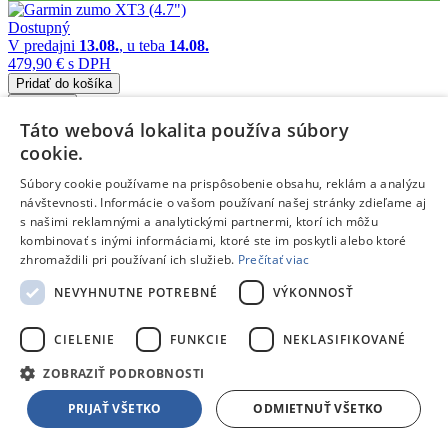
Dostupný
V predajni
13.08.
, u teba
14.08.
479,90 €
s DPH
Pridať do košíka
Porovnať
Táto webová lokalita používa súbory
224032
cookie.
/
Súbory cookie používame na prispôsobenie obsahu, reklám a analýzu
návštevnosti. Informácie o vašom používaní našej stránky zdieľame aj
GPS navigácie
s našimi reklamnými a analytickými partnermi, ktorí ich môžu
kombinovať s inými informáciami, ktoré ste im poskytli alebo ktoré
Garmin dezl LGV720 (7.0")
- GPS navigácia pre nákladné vozidlá
Doprava zdarma
zhromaždili pri používaní ich služieb.
Prečítať viac
NEVYHNUTNE POTREBNÉ
VÝKONNOSŤ
Na objednávku
428,79 €
s DPH
Zľava Klubu:
Bežná cena:
-6,10 €
CIELENIE
FUNKCIE
NEKLASIFIKOVANÉ
Pridať do košíka
Porovnať
ZOBRAZIŤ PODROBNOSTI
251010
PRIJAŤ VŠETKO
ODMIETNUŤ VŠETKO
/