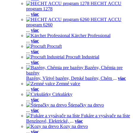
HECHT ACCU
program 1278
...
viac
HECHT ACCU
program 6260
...
viac
Kärcher Professional
...
viac
Procraft
...
viac
Procraft Industrial
...
viac
Bazény, Chémia pre
bazény
Bazény,
Vírivé bazény,
Detské bazény,
Chém
...
viac
Zemné valce
...
viac
Cirkulárky
...
viac
Štiepačky na drevo
...
viac
Fukáre a vysávače na líste
Benzínové,
Elektrické,
...
viac
Kozy na drevo
...
viac