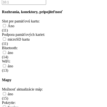
Rozhrania, konektory, pripojiteľnosť
Slot pre pamäťovú kartu:
Áno
(
11
)
Podpora pamäťových kariet:
microSD karta
(
11
)
Bluetooth:
áno
(
14
)
WiFi:
áno
(
13
)
Mapy
Možnosť aktualizácie máp:
áno
(
15
)
Pokrytie: