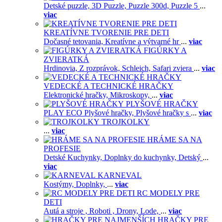
Detské puzzle,
3D Puzzle,
Puzzle 300d,
Puzzle 5
...
viac
KREATÍVNE TVORENIE PRE DETI
Dočasné tetovania,
Kreatívne a výtvarné hr
...
viac
FIGÚRKY A
ZVIERATKÁ
Hrdinovia,
Z rozprávok,
Schleich,
Safari zviera
...
viac
VEDECKÉ A TECHNICKÉ HRAČKY
Elektronické hračky,
Mikroskopy,
...
viac
PLYŠOVÉ HRAČKY
PLAY ECO Plyšové hračky,
Plyšové hračky s
...
viac
TROJKOLKY
...
viac
HRÁME SA NA
PROFESIE
Detské Kuchynky,
Doplnky do kuchynky,
Detský
...
viac
KARNEVAL
Kostýmy,
Doplnky,
...
viac
RC MODELY PRE
DETI
Autá a stroje ,
Roboti ,
Drony,
Lode,
...
viac
HRAČKY PRE