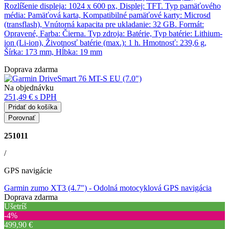
Rozlíšenie displeja: 1024 x 600 px, Displej: TFT. Typ pamäťového
média: Pamäťová karta, Kompatibilné pamäťové karty: Microsd
(transflash), Vnútorná kapacita pre ukladanie: 32 GB. Formát:
Opravené, Farba: Čierna. Typ zdroja: Batérie, Typ batérie: Lithium-
ion (Li-ion), Životnosť batérie (max.): 1 h. Hmotnosť: 239,6 g,
Šírka: 173 mm, Hĺbka: 19 mm
Doprava zdarma
Na objednávku
251,49 €
s DPH
Pridať do košíka
Porovnať
251011
/
GPS navigácie
Garmin zumo XT3 (4.7")
- Odolná motocyklová GPS navigácia
Doprava zdarma
Ušetríš
‐4%
499,90 €