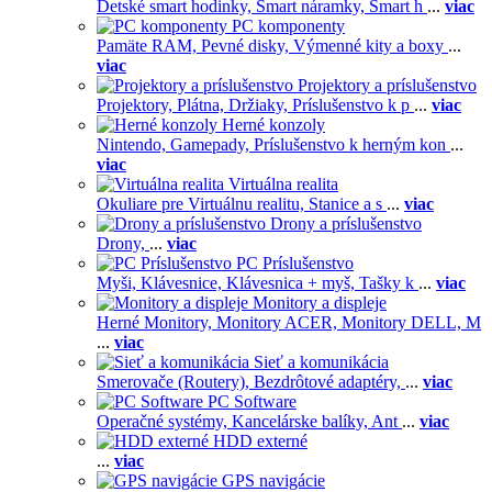
Detské smart hodinky,
Smart náramky,
Smart h
...
viac
PC komponenty
Pamäte RAM,
Pevné disky,
Výmenné kity a boxy
...
viac
Projektory a príslušenstvo
Projektory,
Plátna,
Držiaky,
Príslušenstvo k p
...
viac
Herné konzoly
Nintendo,
Gamepady,
Príslušenstvo k herným kon
...
viac
Virtuálna realita
Okuliare pre Virtuálnu realitu,
Stanice a s
...
viac
Drony a príslušenstvo
Drony,
...
viac
PC Príslušenstvo
Myši,
Klávesnice,
Klávesnica + myš,
Tašky k
...
viac
Monitory a displeje
Herné Monitory,
Monitory ACER,
Monitory DELL,
M
...
viac
Sieť a komunikácia
Smerovače (Routery),
Bezdrôtové adaptéry,
...
viac
PC Software
Operačné systémy,
Kancelárske balíky,
Ant
...
viac
HDD externé
...
viac
GPS navigácie