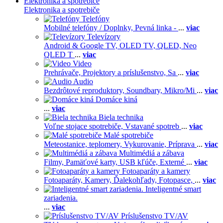
Elektronika a spotrebiče
Elektronika a spotrebiče
Telefóny
Mobilné telefóny / Doplnky,
Pevná linka -
...
viac
Televízory
Android & Google TV,
OLED TV,
QLED, Neo
QLED T
...
viac
Video
Prehrávače,
Projektory a príslušenstvo,
Sa
...
viac
Audio
Bezdrôtové reproduktory,
Soundbary,
Mikro/Mi
...
viac
Domáce kiná
...
viac
Biela technika
Voľne stojace spotrebiče,
Vstavané spotreb
...
viac
Malé spotrebiče
Meteostanice, teplomery,
Vykurovanie,
Príprava
...
viac
Multimédiá a zábava
Filmy,
Pamäťové karty,
USB kľúče,
Externé
...
viac
Fotoaparáty a kamery
Fotoaparáty,
Kamery,
Ďalekohľady,
Fotopasce,
...
viac
Inteligentné smart
zariadenia.
...
viac
Príslušenstvo TV/AV