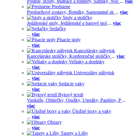
Postele,
Rošty,
Matrace a toppery,
Šatníky,
Noč
...
viac
Predsiene
Predsieňové zostavy,
Botníky,
Samostatné sk
...
viac
Stoly a stoličky
Jedálenské stoly,
Jedálenské a barové stol
...
viac
Sedačky
...
viac
Písacie stoly
...
viac
Kancelársky nábytok
Kancelárske stoličky,
Konferenčné stoličky
...
viac
Vešiaky a doplnky
...
viac
Univerzálny nábytok
...
viac
Sedacie vaky
...
viac
Bytový textil
Vankúše,
Obliečky,
Osušky,
Uteráky,
Paplóny,
P
...
viac
Úložné boxy a vaky
...
viac
Obrazy
...
viac
Tapety a Lišty