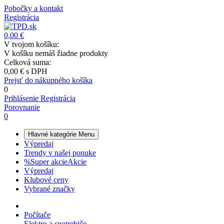
Pobočky a kontakt
Registrácia
0,00 €
V tvojom košíku:
V košíku nemáš žiadne produkty
Celková suma:
0,00 €
s DPH
Prejsť do nákupného košíka
0
Prihlásenie
Registrácia
Porovnanie
0
Hlavné kategórie
Menu
Výpredaj
Trendy v našej ponuke
%
Super akcie
Akcie
Výpredaj
Klubové ceny
Vybrané značky
Počítače
Elektro a spotrebiče