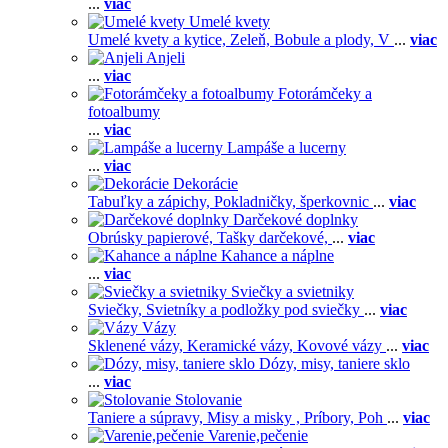
...
viac
Umelé kvety
Umelé kvety a kytice,
Zeleň,
Bobule a plody,
V
...
viac
Anjeli
...
viac
Fotorámčeky a
fotoalbumy
...
viac
Lampáše a lucerny
...
viac
Dekorácie
Tabuľky a zápichy,
Pokladničky, šperkovnic
...
viac
Darčekové doplnky
Obrúsky papierové,
Tašky darčekové,
...
viac
Kahance a náplne
...
viac
Sviečky a svietniky
Sviečky,
Svietníky a podložky pod sviečky
...
viac
Vázy
Sklenené vázy,
Keramické vázy,
Kovové vázy
...
viac
Dózy, misy, taniere sklo
...
viac
Stolovanie
Taniere a súpravy,
Misy a misky ,
Príbory,
Poh
...
viac
Varenie,pečenie