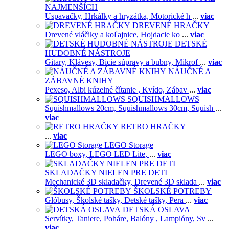
NAJMENŠÍCH
Uspavačky,
Hrkálky a hryzátka,
Motorické h
...
viac
DREVENÉ HRAČKY
Drevené vláčiky a koľajnice,
Hojdacie ko
...
viac
DETSKÉ
HUDOBNÉ NÁSTROJE
Gitary,
Klávesy,
Bicie súpravy a bubny,
Mikrof
...
viac
NÁUČNÉ A
ZÁBAVNÉ KNIHY
Pexeso,
Albi kúzelné čítanie ,
Kvído,
Zábav
...
viac
SQUISHMALLOWS
Squishmallows 20cm,
Squishmallows 30cm,
Squish
...
viac
RETRO HRAČKY
...
viac
LEGO Storage
LEGO boxy,
LEGO LED Lite,
...
viac
SKLADAČKY NIELEN PRE DETI
Mechanické 3D skladačky,
Drevené 3D sklada
...
viac
ŠKOLSKÉ POTREBY
Glóbusy,
Školské tašky,
Detské tašky,
Pera
...
viac
DETSKÁ OSLAVA
Servítky,
Taniere,
Poháre,
Balóny ,
Lampióny,
Sv
...
viac