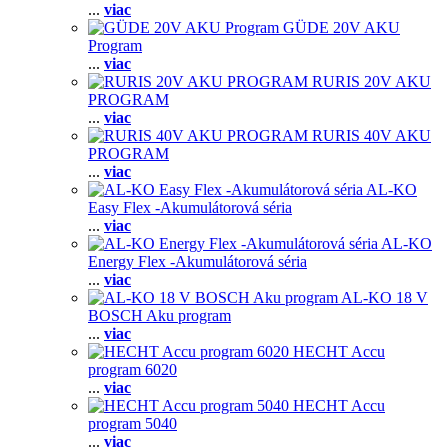
...
viac
GÜDE 20V AKU
Program
...
viac
RURIS 20V AKU
PROGRAM
...
viac
RURIS 40V AKU
PROGRAM
...
viac
AL-KO
Easy Flex -Akumulátorová séria
...
viac
AL-KO
Energy Flex -Akumulátorová séria
...
viac
AL-KO 18 V
BOSCH Aku program
...
viac
HECHT Accu
program 6020
...
viac
HECHT Accu
program 5040
...
viac