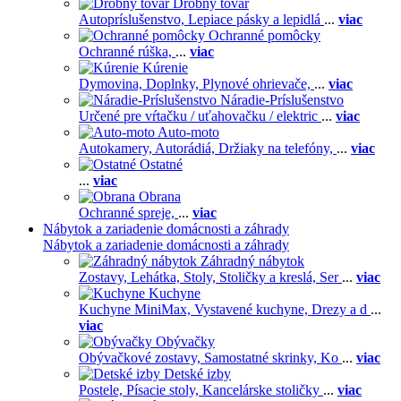
Drobný tovar
Autopríslušenstvo,
Lepiace pásky a lepidlá
...
viac
Ochranné pomôcky
Ochranné rúška,
...
viac
Kúrenie
Dymovina,
Doplnky,
Plynové ohrievače,
...
viac
Náradie-Príslušenstvo
Určené pre vŕtačku / uťahovačku / elektric
...
viac
Auto-moto
Autokamery,
Autorádiá,
Držiaky na telefóny,
...
viac
Ostatné
...
viac
Obrana
Ochranné spreje,
...
viac
Nábytok a zariadenie domácnosti a záhrady
Nábytok a zariadenie domácnosti a záhrady
Záhradný nábytok
Zostavy,
Lehátka,
Stoly,
Stoličky a kreslá,
Ser
...
viac
Kuchyne
Kuchyne MiniMax,
Vystavené kuchyne,
Drezy a d
...
viac
Obývačky
Obývačkové zostavy,
Samostatné skrinky,
Ko
...
viac
Detské izby
Postele,
Písacie stoly,
Kancelárske stoličky
...
viac