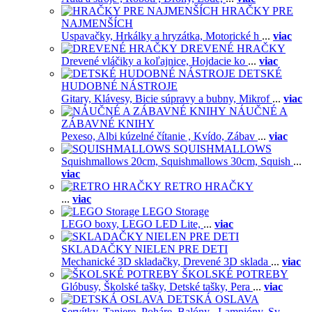
HRAČKY PRE
NAJMENŠÍCH
Uspavačky,
Hrkálky a hryzátka,
Motorické h
...
viac
DREVENÉ HRAČKY
Drevené vláčiky a koľajnice,
Hojdacie ko
...
viac
DETSKÉ
HUDOBNÉ NÁSTROJE
Gitary,
Klávesy,
Bicie súpravy a bubny,
Mikrof
...
viac
NÁUČNÉ A
ZÁBAVNÉ KNIHY
Pexeso,
Albi kúzelné čítanie ,
Kvído,
Zábav
...
viac
SQUISHMALLOWS
Squishmallows 20cm,
Squishmallows 30cm,
Squish
...
viac
RETRO HRAČKY
...
viac
LEGO Storage
LEGO boxy,
LEGO LED Lite,
...
viac
SKLADAČKY NIELEN PRE DETI
Mechanické 3D skladačky,
Drevené 3D sklada
...
viac
ŠKOLSKÉ POTREBY
Glóbusy,
Školské tašky,
Detské tašky,
Pera
...
viac
DETSKÁ OSLAVA
Servítky,
Taniere,
Poháre,
Balóny ,
Lampióny,
Sv
...