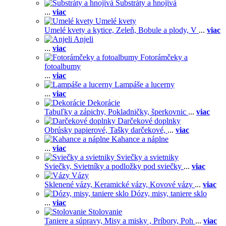
Substráty a hnojivá
...
viac
Umelé kvety
Umelé kvety a kytice,
Zeleň,
Bobule a plody,
V
...
viac
Anjeli
...
viac
Fotorámčeky a
fotoalbumy
...
viac
Lampáše a lucerny
...
viac
Dekorácie
Tabuľky a zápichy,
Pokladničky, šperkovnic
...
viac
Darčekové doplnky
Obrúsky papierové,
Tašky darčekové,
...
viac
Kahance a náplne
...
viac
Sviečky a svietniky
Sviečky,
Svietníky a podložky pod sviečky
...
viac
Vázy
Sklenené vázy,
Keramické vázy,
Kovové vázy
...
viac
Dózy, misy, taniere sklo
...
viac
Stolovanie
Taniere a súpravy,
Misy a misky ,
Príbory,
Poh
...
viac