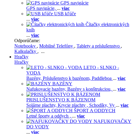
GPS navigácie
GPS navigácie,
...
viac
USB kľúče
...
viac
Čítačky elektronických
kníh
...
viac
Odporúčame:
Notebooky
,
Mobilné Telefóny
,
Tablety a príslušenstvo
,
Kalkulačky
, ...
Hračky
Hračky
LETO - SLNKO -
VODA
Bazény,
Príslušenstvo k bazénom,
Paddleboa
...
viac
BAZÉNY
Nafukovacie bazény,
Bazény s konštrukciou,
...
viac
PRISLUŠENSTVO K BÁZENOM
Solárne plachty,
Krycie plachty ,
Schodíky,
Vy
...
viac
ŠPORT A ODDYCH
Letné športy a oddych ,
...
viac
NAFUKOVAČKY
DO VODY
...
viac