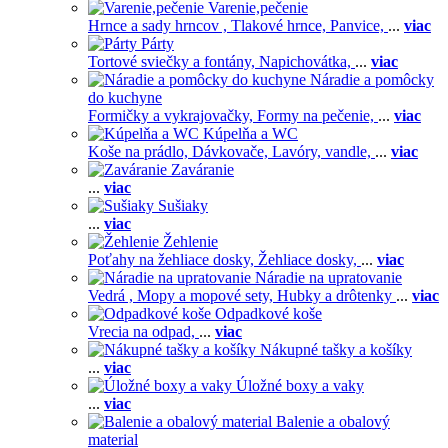
Varenie,pečenie
Hrnce a sady hrncov ,
Tlakové hrnce,
Panvice,
...
viac
Párty
Tortové sviečky a fontány,
Napichovátka,
...
viac
Náradie a pomôcky
do kuchyne
Formičky a vykrajovačky,
Formy na pečenie,
...
viac
Kúpelňa a WC
Koše na prádlo,
Dávkovače,
Lavóry, vandle,
...
viac
Zaváranie
...
viac
Sušiaky
...
viac
Žehlenie
Poťahy na žehliace dosky,
Žehliace dosky,
...
viac
Náradie na upratovanie
Vedrá ,
Mopy a mopové sety,
Hubky a drôtenky
...
viac
Odpadkové koše
Vrecia na odpad,
...
viac
Nákupné tašky a košíky
...
viac
Úložné boxy a vaky
...
viac
Balenie a obalový
material