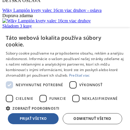
DETSKÁ OSLAVA
Wiky Lampión kvety valec 16cm viac druhov
- oslava
Doprava zdarma
Skladom 3 kusy
V
1 predajni
skladom
už dnes,
10.08.
u teba
1,39 €
s DPH
Táto webová lokalita používa súbory
Pridať do košíka
cookie.
Porovnať
Súbory cookie používame na prispôsobenie obsahu, reklám a analýzu
225419
návštevnosti. Informácie o vašom používaní našej stránky zdieľame aj
s našimi reklamnými a analytickými partnermi, ktorí ich môžu
/
kombinovať s inými informáciami, ktoré ste im poskytli alebo ktoré
zhromaždili pri používaní ich služieb.
Prečítať viac
Lampióny
NEVYHNUTNE POTREBNÉ
VÝKONNOSŤ
/
DETSKÁ OSLAVA
CIELENIE
FUNKCIE
NEKLASIFIKOVANÉ
Wiky Lampión príroda válec 16cm
- oslava
ZOBRAZIŤ PODROBNOSTI
Doprava zdarma
PRIJAŤ VŠETKO
ODMIETNUŤ VŠETKO
Dostupný
V predajni
13.08.
, u teba
14.08.