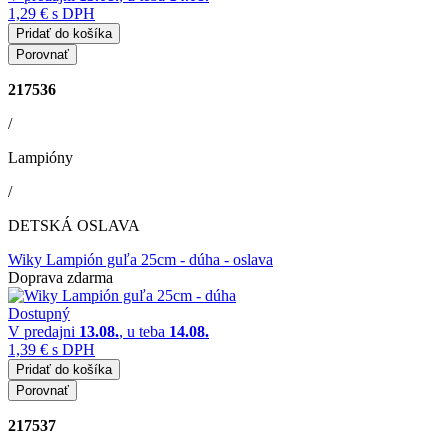
1,29 €
s DPH
Pridať do košíka
Porovnať
217536
/
Lampióny
/
DETSKÁ OSLAVA
Wiky Lampión guľa 25cm - dúha
- oslava
Doprava zdarma
Dostupný
V predajni
13.08.
, u teba
14.08.
1,39 €
s DPH
Pridať do košíka
Porovnať
217537