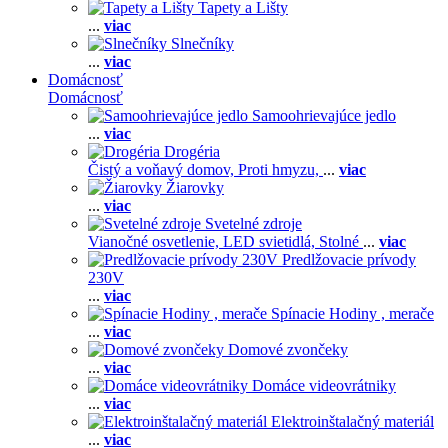
Tapety a Lišty
...
viac
Slnečníky
...
viac
Domácnosť
Domácnosť
Samoohrievajúce jedlo
...
viac
Drogéria
Čistý a voňavý domov,
Proti hmyzu,
...
viac
Žiarovky
...
viac
Svetelné zdroje
Vianočné osvetlenie,
LED svietidlá,
Stolné
...
viac
Predlžovacie prívody
230V
...
viac
Spínacie Hodiny , merače
...
viac
Domové zvončeky
...
viac
Domáce videovrátniky
...
viac
Elektroinštalačný materiál
...
viac