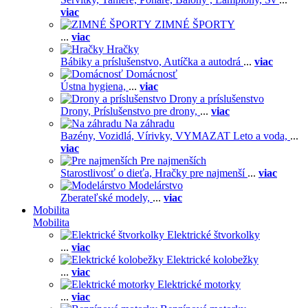
viac
ZIMNÉ ŠPORTY
...
viac
Hračky
Bábiky a príslušenstvo,
Autíčka a autodrá
...
viac
Domácnosť
Ústna hygiena,
...
viac
Drony a príslušenstvo
Drony,
Príslušenstvo pre drony,
...
viac
Na záhradu
Bazény,
Vozidlá,
Vírivky,
VYMAZAT Leto a voda,
...
viac
Pre najmenších
Starostlivosť o dieťa,
Hračky pre najmenší
...
viac
Modelárstvo
Zberateľské modely,
...
viac
Mobilita
Mobilita
Elektrické štvorkolky
...
viac
Elektrické kolobežky
...
viac
Elektrické motorky
...
viac