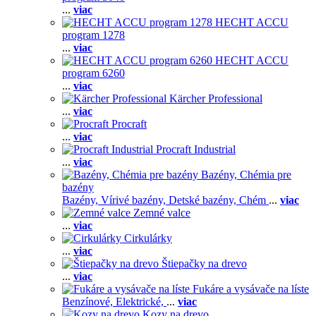
...
viac
HECHT ACCU
program 1278
...
viac
HECHT ACCU
program 6260
...
viac
Kärcher Professional
...
viac
Procraft
...
viac
Procraft Industrial
...
viac
Bazény, Chémia pre
bazény
Bazény,
Vírivé bazény,
Detské bazény,
Chém
...
viac
Zemné valce
...
viac
Cirkulárky
...
viac
Štiepačky na drevo
...
viac
Fukáre a vysávače na líste
Benzínové,
Elektrické,
...
viac
Kozy na drevo