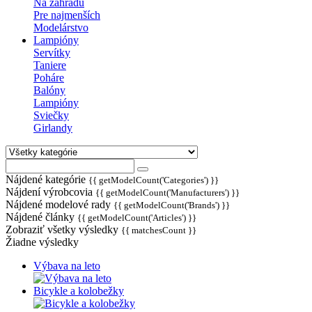
Na záhradu
Pre najmenších
Modelárstvo
Lampióny
Servítky
Taniere
Poháre
Balóny
Lampióny
Sviečky
Girlandy
Nájdené kategórie
{{ getModelCount('Categories') }}
Nájdení výrobcovia
{{ getModelCount('Manufacturers') }}
Nájdené modelové rady
{{ getModelCount('Brands') }}
Nájdené články
{{ getModelCount('Articles') }}
Zobraziť všetky výsledky
{{ matchesCount }}
Žiadne výsledky
Výbava na leto
Bicykle a kolobežky