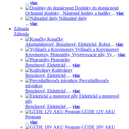
...
viac
Doplnky do domácnosti
Ochranné doplnky ,
Nástenné hodiny a budíky
...
viac
Náhradné diely
...
viac
Záhrada
Záhrada
Kosačky
Akumulátorové,
Benzínové,
Elektrické,
Robot
...
viac
Vyžínače a Krovinorezy
Krovinorezy,
Plotostrihy,
Vyvetvovacie píly,
Vy
...
viac
Plotostrihy
Benzínové,
Elektrické,
...
viac
Kultivátory
Benzínové,
Elektrické,
...
viac
Prevzdušňovače
trávnikov
Benzínové,
Elektrické,
...
viac
Elektrické a motorové
píly
Benzínové,
Elektrické,
...
viac
GÜDE 12V AKU
Program
...
viac
GÜDE 18V AKU