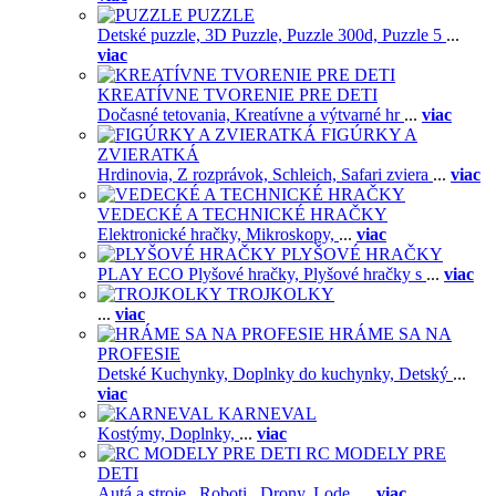
PUZZLE
Detské puzzle,
3D Puzzle,
Puzzle 300d,
Puzzle 5
...
viac
KREATÍVNE TVORENIE PRE DETI
Dočasné tetovania,
Kreatívne a výtvarné hr
...
viac
FIGÚRKY A
ZVIERATKÁ
Hrdinovia,
Z rozprávok,
Schleich,
Safari zviera
...
viac
VEDECKÉ A TECHNICKÉ HRAČKY
Elektronické hračky,
Mikroskopy,
...
viac
PLYŠOVÉ HRAČKY
PLAY ECO Plyšové hračky,
Plyšové hračky s
...
viac
TROJKOLKY
...
viac
HRÁME SA NA
PROFESIE
Detské Kuchynky,
Doplnky do kuchynky,
Detský
...
viac
KARNEVAL
Kostýmy,
Doplnky,
...
viac
RC MODELY PRE
DETI
Autá a stroje ,
Roboti ,
Drony,
Lode,
...
viac