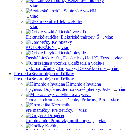
Benzínové motorky
...
viac
Seniorské vozidlá
...
viac
Elektro skútre
...
viac
Detské vozidlá
Elektrické autíčka,
Elektrické traktory,
Š
...
viac
Kolobežky
KOLOBEŽKY,
...
viac
Detské bicykle
Detské bicykle 10",
Detské bicykle 12",
Dets
...
viac
Odrážadla a vozítka
Cykloodrážadlá ,
Trojkolky,
Detské korčule
...
viac
Pre deti a štvornohých miláčikov
Pre deti a štvornohých miláčikov
Kŕmenie a hygiena
Hygiena,
Dojčenie,
Jednorázové plienky,
Jeden
...
viac
Mlieko a výživa
Cereálie, chrumky a sušienky,
Príkrmy,
Bio
...
viac
Kozmetika
Pre mamičky,
Pre detičky,
...
viac
Drogéria
Upratovanie,
Prípravky proti hmyzu,
...
viac
Kočíky