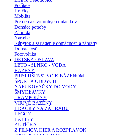
Počítače
Hračky
Mobilita
Pre deti a štvornohých miláčikov
Domáce potreby
Záhrada
Náradie
Nábytok a zariadenie domácnosti a záhrady
Domácnosť
Fotovoltika
DETSKÁ OSLAVA
LETO - SLNKO - VODA
BAZÉNY
PRISLUŠENSTVO K BÁZENOM
ŠPORT A ODDYCH
NAFUKOVAČKY DO VODY
ŠMYKĽAVKY
TRAMPOLÍNY
VÍRIVÉ BAZÉNY
HRAČKY NA ZÁHRADU
LEGO®
BÁBIKY
AUTÍČKA
Z FILMOV, HIER A ROZPRÁVOK