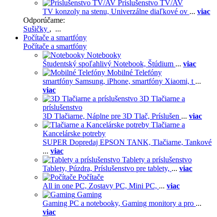
Príslušenstvo TV/AV
TV konzoly na stenu,
Univerzálne diaľkové ov
...
viac
Odporúčame:
Sušičky
, ...
Počítače a smartfóny
Počítače a smartfóny
Notebooky
Študentský spoľahlivý Notebook,
Štúdium
...
viac
Mobilné Telefóny
smartfóny Samsung,
iPhone,
smartfóny Xiaomi,
t
...
viac
3D Tlačiarne a
príslušenstvo
3D Tlačiarne,
Náplne pre 3D Tlač,
Príslušen
...
viac
Tlačiarne a
Kancelárske potreby
SUPER Dopredaj EPSON TANK,
Tlačiarne,
Tankové
...
viac
Tablety a príslušenstvo
Tablety,
Púzdra,
Príslušenstvo pre tablety,
...
viac
Počítače
All in one PC,
Zostavy PC,
Mini PC,
...
viac
Gaming
Gaming PC a notebooky,
Gaming monitory a pro
...
viac