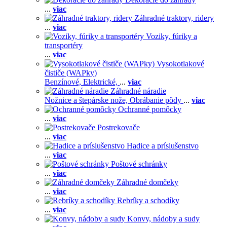
...
viac
Záhradné traktory, ridery
...
viac
Voziky, fúriky a
transportéry
...
viac
Vysokotlakové
čističe (WAPky)
Benzínové,
Elektrické,
...
viac
Záhradné náradie
Nožnice a štepárske nože,
Obrábanie pôdy
...
viac
Ochranné pomôcky
...
viac
Postrekovače
...
viac
Hadice a príslušenstvo
...
viac
Poštové schránky
...
viac
Záhradné domčeky
...
viac
Rebríky a schodíky
...
viac
Konvy, nádoby a sudy