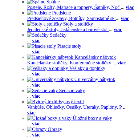
Spálne
Postele,
Rošty,
Matrace a toppery,
Šatníky,
Noč
...
viac
Predsiene
Predsieňové zostavy,
Botníky,
Samostatné sk
...
viac
Stoly a stoličky
Jedálenské stoly,
Jedálenské a barové stol
...
viac
Sedačky
...
viac
Písacie stoly
...
viac
Kancelársky nábytok
Kancelárske stoličky,
Konferenčné stoličky
...
viac
Vešiaky a doplnky
...
viac
Univerzálny nábytok
...
viac
Sedacie vaky
...
viac
Bytový textil
Vankúše,
Obliečky,
Osušky,
Uteráky,
Paplóny,
P
...
viac
Úložné boxy a vaky
...
viac
Obrazy
...
viac