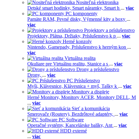
Nositeľná elektronika
Detské smart hodinky,
Smart náramky,
Smart h
...
viac
PC komponenty
Pamäte RAM,
Pevné disky,
Výmenné kity a boxy
...
viac
Projektory a príslušenstvo
Projektory,
Plátna,
Držiaky,
Príslušenstvo k p
...
viac
Herné konzoly
Nintendo,
Gamepady,
Príslušenstvo k herným kon
...
viac
Virtuálna realita
Okuliare pre Virtuálnu realitu,
Stanice a s
...
viac
Drony a príslušenstvo
Drony,
...
viac
PC Príslušenstvo
Myši,
Klávesnice,
Klávesnica + myš,
Tašky k
...
viac
Monitory a displeje
Herné Monitory,
Monitory ACER,
Monitory DELL,
M
...
viac
Sieť a komunikácia
Smerovače (Routery),
Bezdrôtové adaptéry,
...
viac
PC Software
Operačné systémy,
Kancelárske balíky,
Ant
...
viac
HDD externé
...
viac