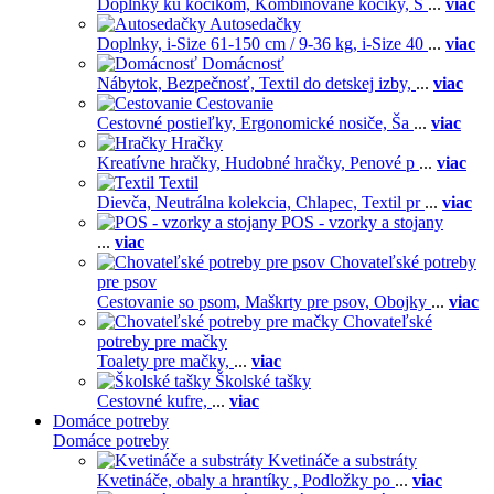
Doplnky ku kočíkom,
Kombinované kočíky,
S
...
viac
Autosedačky
Doplnky,
i-Size 61-150 cm / 9-36 kg,
i-Size 40
...
viac
Domácnosť
Nábytok,
Bezpečnosť,
Textil do detskej izby,
...
viac
Cestovanie
Cestovné postieľky,
Ergonomické nosiče,
Ša
...
viac
Hračky
Kreatívne hračky,
Hudobné hračky,
Penové p
...
viac
Textil
Dievča,
Neutrálna kolekcia,
Chlapec,
Textil pr
...
viac
POS - vzorky a stojany
...
viac
Chovateľské potreby
pre psov
Cestovanie so psom,
Maškrty pre psov,
Obojky
...
viac
Chovateľské
potreby pre mačky
Toalety pre mačky,
...
viac
Školské tašky
Cestovné kufre,
...
viac
Domáce potreby
Domáce potreby
Kvetináče a substráty
Kvetináče, obaly a hrantíky ,
Podložky po
...
viac