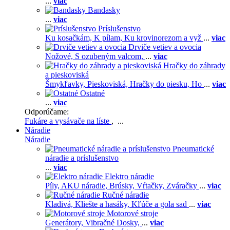
...
viac
Bandasky
...
viac
Príslušenstvo
Ku kosačkám,
K pílam,
Ku krovinorezom a vyž
...
viac
Drviče vetiev a ovocia
Nožové,
S ozubeným valcom,
...
viac
Hračky do záhrady
a pieskoviská
Šmykľavky,
Pieskoviská,
Hračky do piesku,
Ho
...
viac
Ostatné
...
viac
Odporúčame:
Fukáre a vysávače na líste
, ...
Náradie
Náradie
Pneumatické
náradie a príslušenstvo
...
viac
Elektro náradie
Píly,
AKU náradie,
Brúsky,
Vŕtačky,
Zváračky
...
viac
Ručné náradie
Kladivá,
Kliešte a hasáky,
Kľúče a gola sad
...
viac
Motorové stroje
Generátory,
Vibračné Dosky,
...
viac