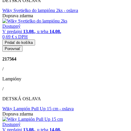
DETSKÁ OSLAVA
Wiky Svetielko do lampiónu 2ks
- oslava
Doprava zdarma
Dostupný
V predajni
13.08.
, u teba
14.08.
0,69 €
s DPH
Pridať do košíka
Porovnať
217564
/
Lampióny
/
DETSKÁ OSLAVA
Wiky Lampión Pull Up 15 cm
- oslava
Doprava zdarma
Dostupný
V predajni
13.08.
, u teba
14.08.