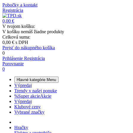
Pobočky a kontakt
Registrácia
0,00 €
V tvojom košíku:
V košíku nemáš žiadne produkty
Celková suma:
0,00 €
s DPH
Prejsť do nákupného košíka
0
Prihlásenie
Registrácia
Porovnanie
0
Hlavné kategórie
Menu
Výpredaj
Trendy v našej ponuke
%
Super akcie
Akcie
Výpredaj
Klubové ceny
Vybrané značky
Hračky
Elektro a spotrebiče