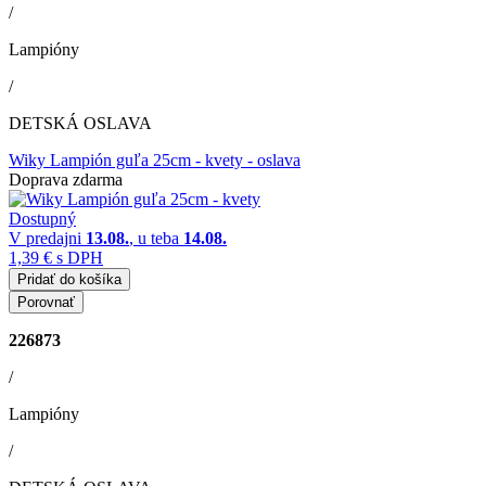
/
Lampióny
/
DETSKÁ OSLAVA
Wiky Lampión guľa 25cm - kvety
- oslava
Doprava zdarma
Dostupný
V predajni
13.08.
, u teba
14.08.
1,39 €
s DPH
Pridať do košíka
Porovnať
226873
/
Lampióny
/