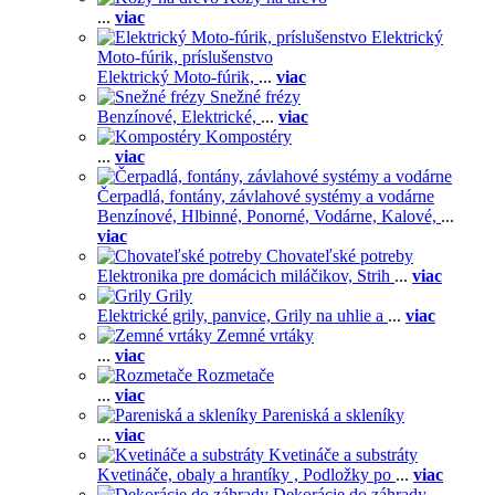
...
viac
Elektrický
Moto-fúrik, príslušenstvo
Elektrický Moto-fúrik,
...
viac
Snežné frézy
Benzínové,
Elektrické,
...
viac
Kompostéry
...
viac
Čerpadlá, fontány, závlahové systémy a vodárne
Benzínové,
Hlbinné,
Ponorné,
Vodárne,
Kalové,
...
viac
Chovateľské potreby
Elektronika pre domácich miláčikov,
Strih
...
viac
Grily
Elektrické grily, panvice,
Grily na uhlie a
...
viac
Zemné vrtáky
...
viac
Rozmetače
...
viac
Pareniská a skleníky
...
viac
Kvetináče a substráty
Kvetináče, obaly a hrantíky ,
Podložky po
...
viac
Dekorácie do záhrady