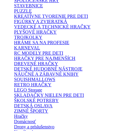
SPOLOČENSKÉ HRY
STAVEBNICE
PUZZLE
KREATÍVNE TVORENIE PRE DETI
FIGÚRKY A ZVIERATKÁ
VEDECKÉ A TECHNICKÉ HRAČKY
PLYŠOVÉ HRAČKY
TROJKOLKY
HRÁME SA NA PROFESIE
KARNEVAL
RC MODELY PRE DETI
HRAČKY PRE NAJMENŠÍCH
DREVENÉ HRAČKY
DETSKÉ HUDOBNÉ NÁSTROJE
NÁUČNÉ A ZÁBAVNÉ KNIHY
SQUISHMALLOWS
RETRO HRAČKY
LEGO Storage
SKLADAČKY NIELEN PRE DETI
ŠKOLSKÉ POTREBY
DETSKÁ OSLAVA
ZIMNÉ ŠPORTY
Hračky
Domácnosť
Drony a príslušenstvo