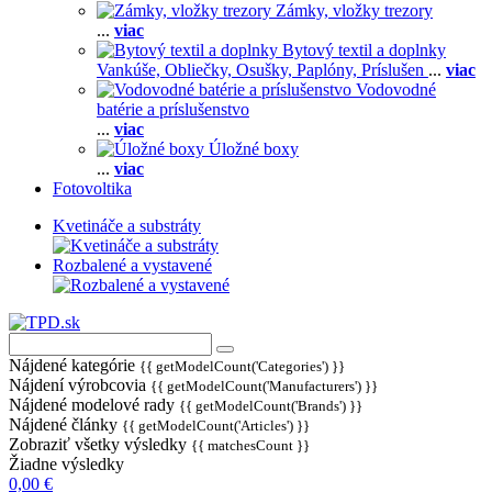
Zámky, vložky trezory
...
viac
Bytový textil a doplnky
Vankúše,
Obliečky,
Osušky,
Paplóny,
Príslušen
...
viac
Vodovodné
batérie a príslušenstvo
...
viac
Úložné boxy
...
viac
Fotovoltika
Kvetináče a substráty
Rozbalené a vystavené
Nájdené kategórie
{{ getModelCount('Categories') }}
Nájdení výrobcovia
{{ getModelCount('Manufacturers') }}
Nájdené modelové rady
{{ getModelCount('Brands') }}
Nájdené články
{{ getModelCount('Articles') }}
Zobraziť všetky výsledky
{{ matchesCount }}
Žiadne výsledky
0,00 €