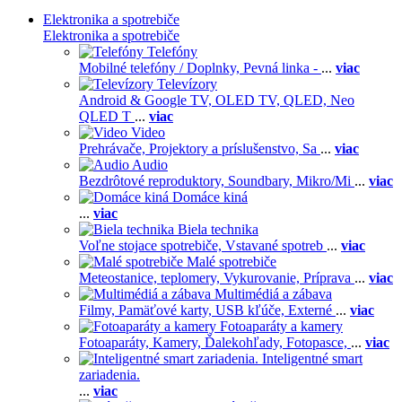
Elektronika a spotrebiče
Elektronika a spotrebiče
Telefóny
Mobilné telefóny / Doplnky,
Pevná linka -
...
viac
Televízory
Android & Google TV,
OLED TV,
QLED, Neo
QLED T
...
viac
Video
Prehrávače,
Projektory a príslušenstvo,
Sa
...
viac
Audio
Bezdrôtové reproduktory,
Soundbary,
Mikro/Mi
...
viac
Domáce kiná
...
viac
Biela technika
Voľne stojace spotrebiče,
Vstavané spotreb
...
viac
Malé spotrebiče
Meteostanice, teplomery,
Vykurovanie,
Príprava
...
viac
Multimédiá a zábava
Filmy,
Pamäťové karty,
USB kľúče,
Externé
...
viac
Fotoaparáty a kamery
Fotoaparáty,
Kamery,
Ďalekohľady,
Fotopasce,
...
viac
Inteligentné smart
zariadenia.
...
viac