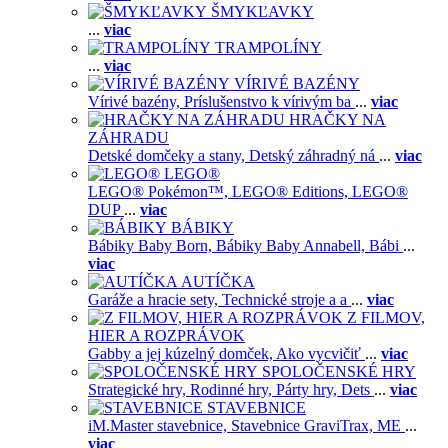
ŠMYKĽAVKY
...
viac
TRAMPOLÍNY
...
viac
VÍRIVÉ BAZÉNY
Vírivé bazény,
Príslušenstvo k vírivým ba
...
viac
HRAČKY NA
ZÁHRADU
Detské domčeky a stany,
Detský záhradný ná
...
viac
LEGO®
LEGO® Pokémon™,
LEGO® Editions,
LEGO®
DUP
...
viac
BÁBIKY
Bábiky Baby Born,
Bábiky Baby Annabell,
Bábi
...
viac
AUTÍČKA
Garáže a hracie sety,
Technické stroje a a
...
viac
Z FILMOV,
HIER A ROZPRÁVOK
Gabby a jej kúzelný domček,
Ako vycvičiť
...
viac
SPOLOČENSKÉ HRY
Strategické hry,
Rodinné hry,
Párty hry,
Dets
...
viac
STAVEBNICE
iM.Master stavebnice,
Stavebnice GraviTrax,
ME
...
viac