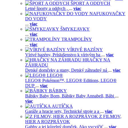
ŠPORT A ODDYCH
Letné športy a oddych ,
...
viac
NAFUKOVAČKY
DO VODY
...
viac
ŠMYKĽAVKY
...
viac
TRAMPOLÍNY
...
viac
VÍRIVÉ BAZÉNY
Vírivé bazény,
Príslušenstvo k vírivým ba
...
viac
HRAČKY NA
ZÁHRADU
Detské domčeky a stany,
Detský záhradný ná
...
viac
LEGO®
LEGO® Pokémon™,
LEGO® Editions,
LEGO®
DUP
...
viac
BÁBIKY
Bábiky Baby Born,
Bábiky Baby Annabell,
Bábi
...
viac
AUTÍČKA
Garáže a hracie sety,
Technické stroje a a
...
viac
Z FILMOV,
HIER A ROZPRÁVOK
Gabby a jej kúzelný domček,
Ako vycvičiť
...
viac