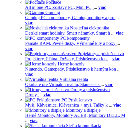
Počítače
All in one PC,
Zostavy PC,
Mini PC,
...
viac
Gaming
Gaming PC a notebooky,
Gaming monitory a pro
...
viac
Nositeľná elektronika
Detské smart hodinky,
Smart náramky,
Smart h
...
viac
PC komponenty
Pamäte RAM,
Pevné disky,
Výmenné kity a boxy
...
viac
Projektory a príslušenstvo
Projektory,
Plátna,
Držiaky,
Príslušenstvo k p
...
viac
Herné konzoly
Nintendo,
Gamepady,
Príslušenstvo k herným kon
...
viac
Virtuálna realita
Okuliare pre Virtuálnu realitu,
Stanice a s
...
viac
Drony a príslušenstvo
Drony,
...
viac
PC Príslušenstvo
Myši,
Klávesnice,
Klávesnica + myš,
Tašky k
...
viac
Monitory a displeje
Herné Monitory,
Monitory ACER,
Monitory DELL,
M
...
viac
Sieť a komunikácia