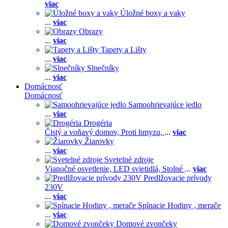
viac
Úložné boxy a vaky
...
viac
Obrazy
...
viac
Tapety a Lišty
...
viac
Slnečníky
...
viac
Domácnosť
Domácnosť
Samoohrievajúce jedlo
...
viac
Drogéria
Čistý a voňavý domov,
Proti hmyzu,
...
viac
Žiarovky
...
viac
Svetelné zdroje
Vianočné osvetlenie,
LED svietidlá,
Stolné
...
viac
Predlžovacie prívody
230V
...
viac
Spínacie Hodiny , merače
...
viac
Domové zvončeky