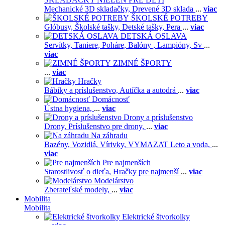
Mechanické 3D skladačky,
Drevené 3D sklada
...
viac
ŠKOLSKÉ POTREBY
Glóbusy,
Školské tašky,
Detské tašky,
Pera
...
viac
DETSKÁ OSLAVA
Servítky,
Taniere,
Poháre,
Balóny ,
Lampióny,
Sv
...
viac
ZIMNÉ ŠPORTY
...
viac
Hračky
Bábiky a príslušenstvo,
Autíčka a autodrá
...
viac
Domácnosť
Ústna hygiena,
...
viac
Drony a príslušenstvo
Drony,
Príslušenstvo pre drony,
...
viac
Na záhradu
Bazény,
Vozidlá,
Vírivky,
VYMAZAT Leto a voda,
...
viac
Pre najmenších
Starostlivosť o dieťa,
Hračky pre najmenší
...
viac
Modelárstvo
Zberateľské modely,
...
viac
Mobilita
Mobilita
Elektrické štvorkolky