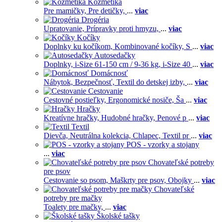
Kozmetika
Pre mamičky,
Pre detičky,
...
viac
Drogéria
Upratovanie,
Prípravky proti hmyzu,
...
viac
Kočíky
Doplnky ku kočíkom,
Kombinované kočíky,
S
...
viac
Autosedačky
Doplnky,
i-Size 61-150 cm / 9-36 kg,
i-Size 40
...
viac
Domácnosť
Nábytok,
Bezpečnosť,
Textil do detskej izby,
...
viac
Cestovanie
Cestovné postieľky,
Ergonomické nosiče,
Ša
...
viac
Hračky
Kreatívne hračky,
Hudobné hračky,
Penové p
...
viac
Textil
Dievča,
Neutrálna kolekcia,
Chlapec,
Textil pr
...
viac
POS - vzorky a stojany
...
viac
Chovateľské potreby
pre psov
Cestovanie so psom,
Maškrty pre psov,
Obojky
...
viac
Chovateľské
potreby pre mačky
Toalety pre mačky,
...
viac
Školské tašky