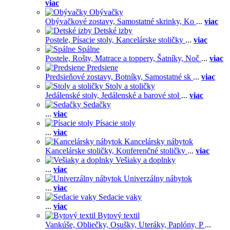
viac
Obývačky
Obývačkové zostavy,
Samostatné skrinky,
Ko
...
viac
Detské izby
Postele,
Písacie stoly,
Kancelárske stoličky
...
viac
Spálne
Postele,
Rošty,
Matrace a toppery,
Šatníky,
Noč
...
viac
Predsiene
Predsieňové zostavy,
Botníky,
Samostatné sk
...
viac
Stoly a stoličky
Jedálenské stoly,
Jedálenské a barové stol
...
viac
Sedačky
...
viac
Písacie stoly
...
viac
Kancelársky nábytok
Kancelárske stoličky,
Konferenčné stoličky
...
viac
Vešiaky a doplnky
...
viac
Univerzálny nábytok
...
viac
Sedacie vaky
...
viac
Bytový textil
Vankúše,
Obliečky,
Osušky,
Uteráky,
Paplóny,
P
...