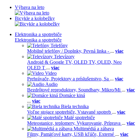
Výbava na leto
Bicykle a kolobežky
Elektronika a spotrebiče
Elektronika a spotrebiče
Telefóny
Mobilné telefóny / Doplnky,
Pevná linka -
...
viac
Televízory
Android & Google TV,
OLED TV,
QLED, Neo
QLED T
...
viac
Video
Prehrávače,
Projektory a príslušenstvo,
Sa
...
viac
Audio
Bezdrôtové reproduktory,
Soundbary,
Mikro/Mi
...
viac
Domáce kiná
...
viac
Biela technika
Voľne stojace spotrebiče,
Vstavané spotreb
...
viac
Malé spotrebiče
Meteostanice, teplomery,
Vykurovanie,
Príprava
...
viac
Multimédiá a zábava
Filmy,
Pamäťové karty,
USB kľúče,
Externé
...
viac