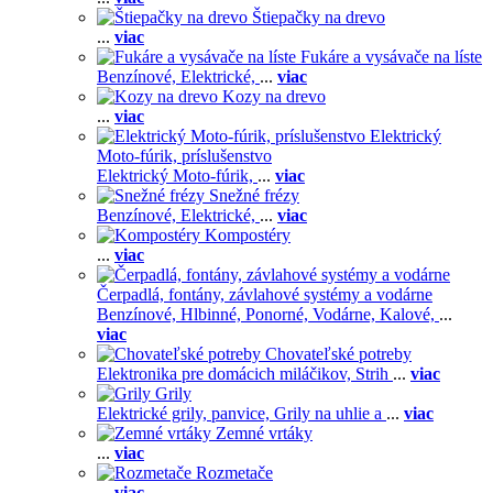
Štiepačky na drevo
...
viac
Fukáre a vysávače na líste
Benzínové,
Elektrické,
...
viac
Kozy na drevo
...
viac
Elektrický
Moto-fúrik, príslušenstvo
Elektrický Moto-fúrik,
...
viac
Snežné frézy
Benzínové,
Elektrické,
...
viac
Kompostéry
...
viac
Čerpadlá, fontány, závlahové systémy a vodárne
Benzínové,
Hlbinné,
Ponorné,
Vodárne,
Kalové,
...
viac
Chovateľské potreby
Elektronika pre domácich miláčikov,
Strih
...
viac
Grily
Elektrické grily, panvice,
Grily na uhlie a
...
viac
Zemné vrtáky
...
viac
Rozmetače
...
viac