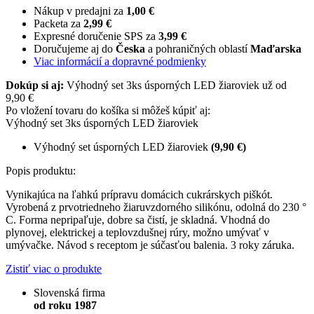
Nákup v predajni za
1,00 €
Packeta za
2,99 €
Expresné doručenie SPS za
3,99 €
Doručujeme aj do
Česka
a pohraničných oblastí
Maďarska
Viac informácií a dopravné podmienky
Dokúp si aj:
Výhodný set 3ks úsporných LED žiaroviek už od
9,90 €
Po vložení tovaru do košíka si môžeš kúpiť aj:
Výhodný set 3ks úsporných LED žiaroviek
Výhodný set úsporných LED žiaroviek
(9,90 €)
Popis produktu:
Vynikajúca na ľahkú prípravu domácich cukrárskych piškót.
Vyrobená z prvotriedneho žiaruvzdorného silikónu, odolná do 230 °
C. Forma nepripaľuje, dobre sa čistí, je skladná. Vhodná do
plynovej, elektrickej a teplovzdušnej rúry, možno umývať v
umývačke. Návod s receptom je súčasťou balenia. 3 roky záruka.
Zistiť viac o produkte
Slovenská firma
od roku 1987