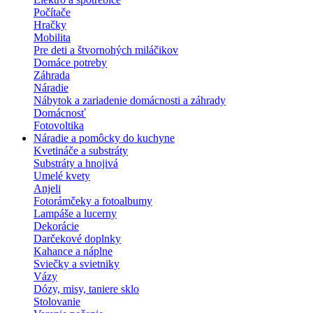
Počítače
Hračky
Mobilita
Pre deti a štvornohých miláčikov
Domáce potreby
Záhrada
Náradie
Nábytok a zariadenie domácnosti a záhrady
Domácnosť
Fotovoltika
Náradie a pomôcky do kuchyne
Kvetináče a substráty
Substráty a hnojivá
Umelé kvety
Anjeli
Fotorámčeky a fotoalbumy
Lampáše a lucerny
Dekorácie
Darčekové doplnky
Kahance a náplne
Sviečky a svietniky
Vázy
Dózy, misy, taniere sklo
Stolovanie