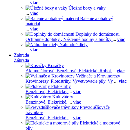
...
viac
Úložné boxy a vaky
...
viac
Balenie a obalový
material
...
viac
Doplnky do domácnosti
Ochranné doplnky ,
Nástenné hodiny a budíky
...
viac
Náhradné diely
...
viac
Záhrada
Záhrada
Kosačky
Akumulátorové,
Benzínové,
Elektrické,
Robot
...
viac
Vyžínače a Krovinorezy
Krovinorezy,
Plotostrihy,
Vyvetvovacie píly,
Vy
...
viac
Plotostrihy
Benzínové,
Elektrické,
...
viac
Kultivátory
Benzínové,
Elektrické,
...
viac
Prevzdušňovače
trávnikov
Benzínové,
Elektrické,
...
viac
Elektrické a motorové
píly