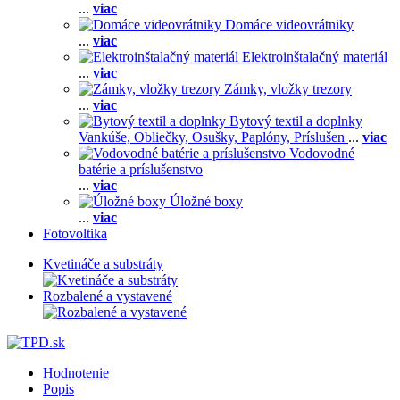
...
viac
Domáce videovrátniky
...
viac
Elektroinštalačný materiál
...
viac
Zámky, vložky trezory
...
viac
Bytový textil a doplnky
Vankúše,
Obliečky,
Osušky,
Paplóny,
Príslušen
...
viac
Vodovodné
batérie a príslušenstvo
...
viac
Úložné boxy
...
viac
Fotovoltika
Kvetináče a substráty
Rozbalené a vystavené
Hodnotenie
Popis