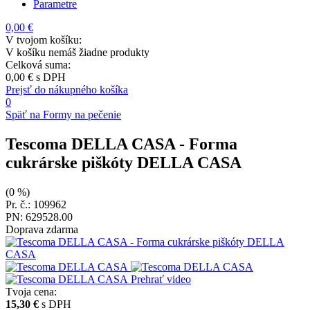
Parametre
0,00 €
V tvojom košíku:
V košíku nemáš žiadne produkty
Celková suma:
0,00 €
s DPH
Prejsť do nákupného košíka
0
Späť na Formy na pečenie
Tescoma DELLA CASA
- Forma
cukrárske piškóty DELLA CASA
(0 %)
Pr. č.: 109962
PN: 629528.00
Doprava zdarma
Prehrať video
Tvoja cena:
15,30 €
s DPH