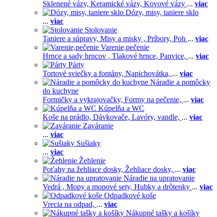
Sklenené vázy,
Keramické vázy,
Kovové vázy
...
viac
Dózy, misy, taniere sklo
...
viac
Stolovanie
Taniere a súpravy,
Misy a misky ,
Príbory,
Poh
...
viac
Varenie,pečenie
Hrnce a sady hrncov ,
Tlakové hrnce,
Panvice,
...
viac
Párty
Tortové sviečky a fontány,
Napichovátka,
...
viac
Náradie a pomôcky
do kuchyne
Formičky a vykrajovačky,
Formy na pečenie,
...
viac
Kúpelňa a WC
Koše na prádlo,
Dávkovače,
Lavóry, vandle,
...
viac
Zaváranie
...
viac
Sušiaky
...
viac
Žehlenie
Poťahy na žehliace dosky,
Žehliace dosky,
...
viac
Náradie na upratovanie
Vedrá ,
Mopy a mopové sety,
Hubky a drôtenky
...
viac
Odpadkové koše
Vrecia na odpad,
...
viac
Nákupné tašky a košíky