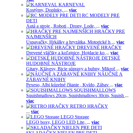
KARNEVAL
Kostýmy,
Doplnky,
...
viac
RC MODELY PRE
DETI
Autá a stroje ,
Roboti ,
Drony,
Lode,
...
viac
HRAČKY PRE
NAJMENŠÍCH
Uspavačky,
Hrkálky a hryzátka,
Motorické h
...
viac
DREVENÉ HRAČKY
Drevené vláčiky a koľajnice,
Hojdacie ko
...
viac
DETSKÉ
HUDOBNÉ NÁSTROJE
Gitary,
Klávesy,
Bicie súpravy a bubny,
Mikrof
...
viac
NÁUČNÉ A
ZÁBAVNÉ KNIHY
Pexeso,
Albi kúzelné čítanie ,
Kvído,
Zábav
...
viac
SQUISHMALLOWS
Squishmallows 20cm,
Squishmallows 30cm,
Squish
...
viac
RETRO HRAČKY
...
viac
LEGO Storage
LEGO boxy,
LEGO LED Lite,
...
viac
SKLADAČKY NIELEN PRE DETI