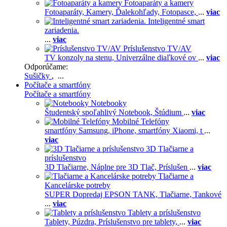
Fotoaparáty a kamery
Fotoaparáty,
Kamery,
Ďalekohľady,
Fotopasce,
...
viac
Inteligentné smart
zariadenia.
...
viac
Príslušenstvo TV/AV
TV konzoly na stenu,
Univerzálne diaľkové ov
...
viac
Odporúčame:
Sušičky
, ...
Počítače a smartfóny
Počítače a smartfóny
Notebooky
Študentský spoľahlivý Notebook,
Štúdium
...
viac
Mobilné Telefóny
smartfóny Samsung,
iPhone,
smartfóny Xiaomi,
t
...
viac
3D Tlačiarne a
príslušenstvo
3D Tlačiarne,
Náplne pre 3D Tlač,
Príslušen
...
viac
Tlačiarne a
Kancelárske potreby
SUPER Dopredaj EPSON TANK,
Tlačiarne,
Tankové
...
viac
Tablety a príslušenstvo
Tablety,
Púzdra,
Príslušenstvo pre tablety,
...
viac