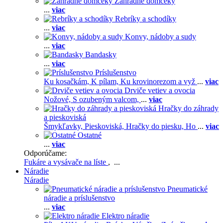
Záhradné domčeky
...
viac
Rebríky a schodíky
...
viac
Konvy, nádoby a sudy
...
viac
Bandasky
...
viac
Príslušenstvo
Ku kosačkám,
K pílam,
Ku krovinorezom a vyž
...
viac
Drviče vetiev a ovocia
Nožové,
S ozubeným valcom,
...
viac
Hračky do záhrady
a pieskoviská
Šmykľavky,
Pieskoviská,
Hračky do piesku,
Ho
...
viac
Ostatné
...
viac
Odporúčame:
Fukáre a vysávače na líste
, ...
Náradie
Náradie
Pneumatické
náradie a príslušenstvo
...
viac
Elektro náradie