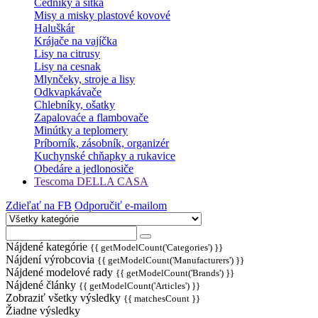
Cedníky a sitká
Misy a misky plastové kovové
Haluškár
Krájače na vajíčka
Lisy na citrusy
Lisy na cesnak
Mlynčeky, stroje a lisy
Odkvapkávače
Chlebníky, ošatky
Zapalovaće a flambovače
Minútky a teplomery
Príborník, zásobník, organizér
Kuchynské chňapky a rukavice
Obedáre a jedlonosiče
Tescoma DELLA CASA
Zdieľať na FB
Odporučiť e-mailom
Nájdené kategórie
{{ getModelCount('Categories') }}
Nájdení výrobcovia
{{ getModelCount('Manufacturers') }}
Nájdené modelové rady
{{ getModelCount('Brands') }}
Nájdené články
{{ getModelCount('Articles') }}
Zobraziť všetky výsledky
{{ matchesCount }}
Žiadne výsledky