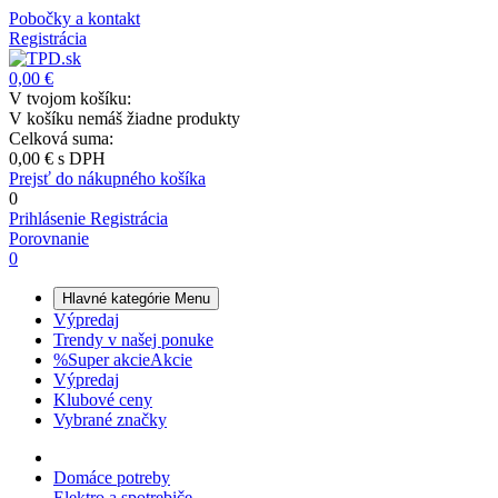
Pobočky a kontakt
Registrácia
0,00 €
V tvojom košíku:
V košíku nemáš žiadne produkty
Celková suma:
0,00 €
s DPH
Prejsť do nákupného košíka
0
Prihlásenie
Registrácia
Porovnanie
0
Hlavné kategórie
Menu
Výpredaj
Trendy v našej ponuke
%
Super akcie
Akcie
Výpredaj
Klubové ceny
Vybrané značky
Domáce potreby
Elektro a spotrebiče