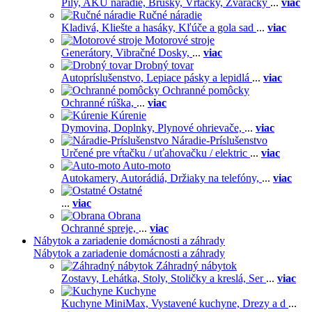
Píly,
AKU náradie,
Brúsky,
Vŕtačky,
Zváračky
...
viac
Ručné náradie
Kladivá,
Kliešte a hasáky,
Kľúče a gola sad
...
viac
Motorové stroje
Generátory,
Vibračné Dosky,
...
viac
Drobný tovar
Autopríslušenstvo,
Lepiace pásky a lepidlá
...
viac
Ochranné pomôcky
Ochranné rúška,
...
viac
Kúrenie
Dymovina,
Doplnky,
Plynové ohrievače,
...
viac
Náradie-Príslušenstvo
Určené pre vŕtačku / uťahovačku / elektric
...
viac
Auto-moto
Autokamery,
Autorádiá,
Držiaky na telefóny,
...
viac
Ostatné
...
viac
Obrana
Ochranné spreje,
...
viac
Nábytok a zariadenie domácnosti a záhrady
Nábytok a zariadenie domácnosti a záhrady
Záhradný nábytok
Zostavy,
Lehátka,
Stoly,
Stoličky a kreslá,
Ser
...
viac
Kuchyne
Kuchyne MiniMax,
Vystavené kuchyne,
Drezy a d
...