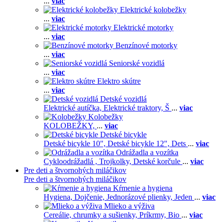
...
viac
Elektrické kolobežky
...
viac
Elektrické motorky
...
viac
Benzínové motorky
...
viac
Seniorské vozidlá
...
viac
Elektro skútre
...
viac
Detské vozidlá
Elektrické autíčka,
Elektrické traktory,
Š
...
viac
Kolobežky
KOLOBEŽKY,
...
viac
Detské bicykle
Detské bicykle 10",
Detské bicykle 12",
Dets
...
viac
Odrážadla a vozítka
Cykloodrážadlá ,
Trojkolky,
Detské korčule
...
viac
Pre deti a štvornohých miláčikov
Pre deti a štvornohých miláčikov
Kŕmenie a hygiena
Hygiena,
Dojčenie,
Jednorázové plienky,
Jeden
...
viac
Mlieko a výživa
Cereálie, chrumky a sušienky,
Príkrmy,
Bio
...
viac