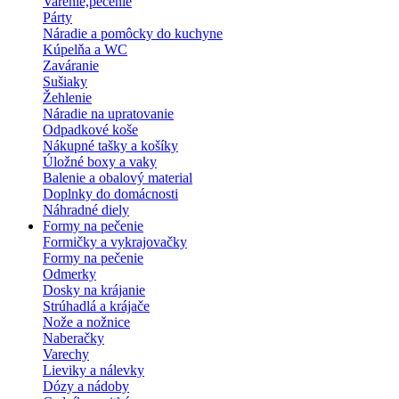
Varenie,pečenie
Párty
Náradie a pomôcky do kuchyne
Kúpelňa a WC
Zaváranie
Sušiaky
Žehlenie
Náradie na upratovanie
Odpadkové koše
Nákupné tašky a košíky
Úložné boxy a vaky
Balenie a obalový material
Doplnky do domácnosti
Náhradné diely
Formy na pečenie
Formičky a vykrajovačky
Formy na pečenie
Odmerky
Dosky na krájanie
Strúhadlá a krájače
Nože a nožnice
Naberačky
Varechy
Lieviky a nálevky
Dózy a nádoby