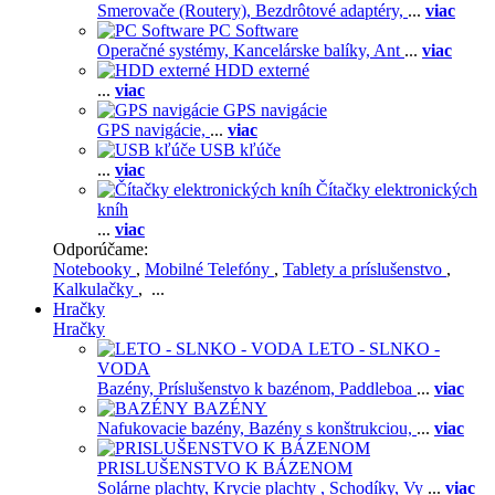
Smerovače (Routery),
Bezdrôtové adaptéry,
...
viac
PC Software
Operačné systémy,
Kancelárske balíky,
Ant
...
viac
HDD externé
...
viac
GPS navigácie
GPS navigácie,
...
viac
USB kľúče
...
viac
Čítačky elektronických
kníh
...
viac
Odporúčame:
Notebooky
,
Mobilné Telefóny
,
Tablety a príslušenstvo
,
Kalkulačky
, ...
Hračky
Hračky
LETO - SLNKO -
VODA
Bazény,
Príslušenstvo k bazénom,
Paddleboa
...
viac
BAZÉNY
Nafukovacie bazény,
Bazény s konštrukciou,
...
viac
PRISLUŠENSTVO K BÁZENOM
Solárne plachty,
Krycie plachty ,
Schodíky,
Vy
...
viac