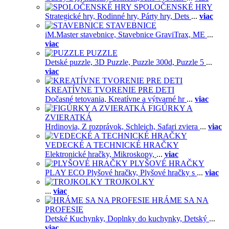
SPOLOČENSKÉ HRY
Strategické hry,
Rodinné hry,
Párty hry,
Dets
...
viac
STAVEBNICE
iM.Master stavebnice,
Stavebnice GraviTrax,
ME
...
viac
PUZZLE
Detské puzzle,
3D Puzzle,
Puzzle 300d,
Puzzle 5
...
viac
KREATÍVNE TVORENIE PRE DETI
Dočasné tetovania,
Kreatívne a výtvarné hr
...
viac
FIGÚRKY A
ZVIERATKÁ
Hrdinovia,
Z rozprávok,
Schleich,
Safari zviera
...
viac
VEDECKÉ A TECHNICKÉ HRAČKY
Elektronické hračky,
Mikroskopy,
...
viac
PLYŠOVÉ HRAČKY
PLAY ECO Plyšové hračky,
Plyšové hračky s
...
viac
TROJKOLKY
...
viac
HRÁME SA NA
PROFESIE
Detské Kuchynky,
Doplnky do kuchynky,
Detský
...
viac