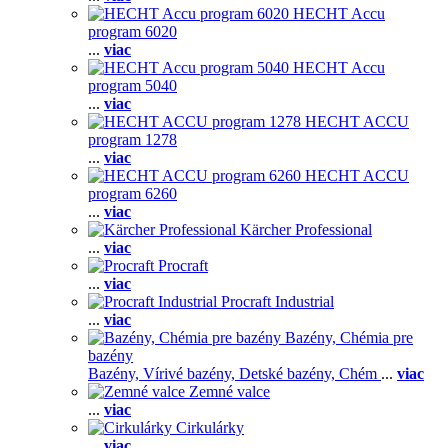
HECHT Accu
program 6020
...
viac
HECHT Accu
program 5040
...
viac
HECHT ACCU
program 1278
...
viac
HECHT ACCU
program 6260
...
viac
Kärcher Professional
...
viac
Procraft
...
viac
Procraft Industrial
...
viac
Bazény, Chémia pre
bazény
Bazény,
Vírivé bazény,
Detské bazény,
Chém
...
viac
Zemné valce
...
viac
Cirkulárky
...
viac