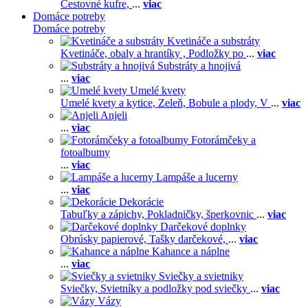
Cestovné kufre,
...
viac
Domáce potreby
Domáce potreby
Kvetináče a substráty
Kvetináče, obaly a hrantíky ,
Podložky po
...
viac
Substráty a hnojivá
...
viac
Umelé kvety
Umelé kvety a kytice,
Zeleň,
Bobule a plody,
V
...
viac
Anjeli
...
viac
Fotorámčeky a
fotoalbumy
...
viac
Lampáše a lucerny
...
viac
Dekorácie
Tabuľky a zápichy,
Pokladničky, šperkovnic
...
viac
Darčekové doplnky
Obrúsky papierové,
Tašky darčekové,
...
viac
Kahance a náplne
...
viac
Sviečky a svietniky
Sviečky,
Svietníky a podložky pod sviečky
...
viac
Vázy