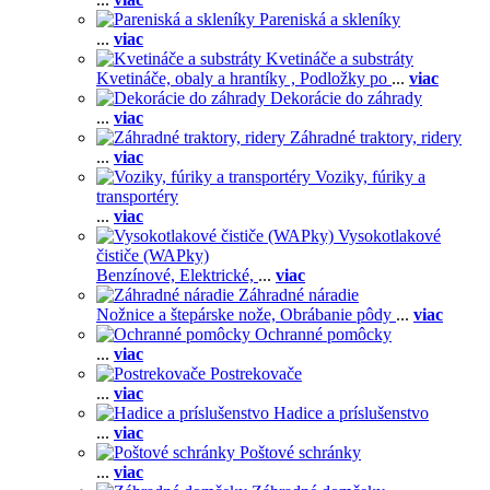
Pareniská a skleníky
...
viac
Kvetináče a substráty
Kvetináče, obaly a hrantíky ,
Podložky po
...
viac
Dekorácie do záhrady
...
viac
Záhradné traktory, ridery
...
viac
Voziky, fúriky a
transportéry
...
viac
Vysokotlakové
čističe (WAPky)
Benzínové,
Elektrické,
...
viac
Záhradné náradie
Nožnice a štepárske nože,
Obrábanie pôdy
...
viac
Ochranné pomôcky
...
viac
Postrekovače
...
viac
Hadice a príslušenstvo
...
viac
Poštové schránky
...
viac