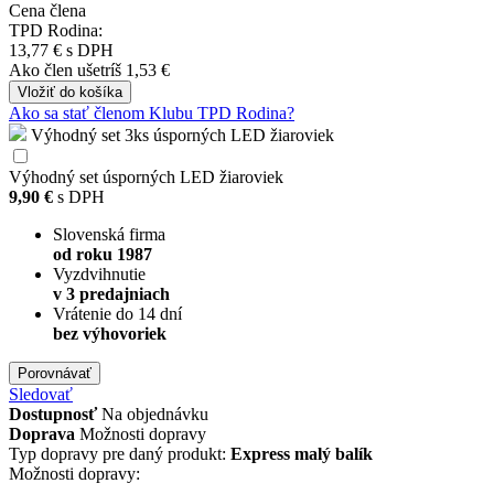
Cena člena
TPD Rodina:
13,77 €
s DPH
Ako člen
ušetríš 1,53 €
Vložiť
do košíka
Ako sa stať členom Klubu TPD Rodina?
Výhodný set 3ks úsporných LED žiaroviek
Výhodný set úsporných LED žiaroviek
9,90 €
s DPH
Slovenská firma
od roku 1987
Vyzdvihnutie
v 3 predajniach
Vrátenie do 14 dní
bez výhovoriek
Porovnávať
Sledovať
Dostupnosť
Na objednávku
Doprava
Možnosti dopravy
Typ dopravy pre daný produkt:
Express malý balík
Možnosti dopravy: