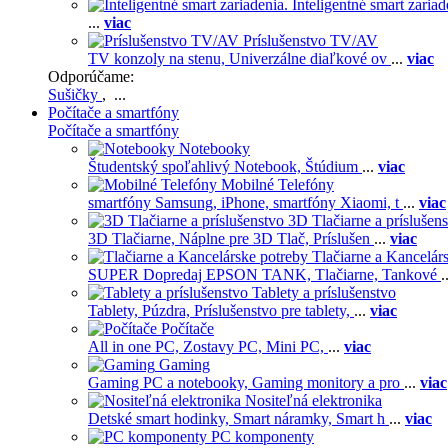
Inteligentné smart zariad
...
viac
Príslušenstvo TV/AV
TV konzoly na stenu,
Univerzálne diaľkové ov
...
viac
Odporúčame:
Sušičky
, ...
Počítače a smartfóny
Počítače a smartfóny
Notebooky
Študentský spoľahlivý Notebook,
Štúdium
...
viac
Mobilné Telefóny
smartfóny Samsung,
iPhone,
smartfóny Xiaomi,
t
...
viac
3D Tlačiarne a príslušen
3D Tlačiarne,
Náplne pre 3D Tlač,
Príslušen
...
viac
Tlačiarne a Kancelár
SUPER Dopredaj EPSON TANK,
Tlačiarne,
Tankové
.
Tablety a príslušenstvo
Tablety,
Púzdra,
Príslušenstvo pre tablety,
...
viac
Počítače
All in one PC,
Zostavy PC,
Mini PC,
...
viac
Gaming
Gaming PC a notebooky,
Gaming monitory a pro
...
viac
Nositeľná elektronika
Detské smart hodinky,
Smart náramky,
Smart h
...
viac
PC komponenty