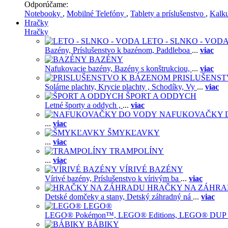
Odporúčame:
Notebooky
,
Mobilné Telefóny
,
Tablety a príslušenstvo
,
Kalk
Hračky
Hračky
LETO - SLNKO - VOD
Bazény,
Príslušenstvo k bazénom,
Paddleboa
...
viac
BAZÉNY
Nafukovacie bazény,
Bazény s konštrukciou,
...
viac
PRISLUŠENS
Solárne plachty,
Krycie plachty ,
Schodíky,
Vy
...
viac
ŠPORT A ODDYCH
Letné športy a oddych ,
...
viac
NAFUKOVAČKY 
...
viac
ŠMYKĽAVKY
...
viac
TRAMPOLÍNY
...
viac
VÍRIVÉ BAZÉNY
Vírivé bazény,
Príslušenstvo k vírivým ba
...
viac
HRAČKY NA ZÁHR
Detské domčeky a stany,
Detský záhradný ná
...
viac
LEGO®
LEGO® Pokémon™,
LEGO® Editions,
LEGO® DUP
BÁBIKY