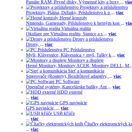
Pamäte RAM,
Pevné disky,
Výmenné kity a boxy
...
via
Projektory a príslušenstvo
Projektory,
Plátna,
Držiaky,
Príslušenstvo k p
...
viac
Herné konzoly
Nintendo,
Gamepady,
Príslušenstvo k herným kon
...
via
Virtuálna realita
Okuliare pre Virtuálnu realitu,
Stanice a s
...
viac
Drony a príslušenstvo
Drony,
...
viac
PC Príslušenstvo
Myši,
Klávesnice,
Klávesnica + myš,
Tašky k
...
viac
Monitory a displeje
Herné Monitory,
Monitory ACER,
Monitory DELL,
M
.
Sieť a komunikácia
Smerovače (Routery),
Bezdrôtové adaptéry,
...
viac
PC Software
Operačné systémy,
Kancelárske balíky,
Ant
...
viac
HDD externé
...
viac
GPS navigácie
GPS navigácie,
...
viac
USB kľúče
...
viac
Čítačky elektronických k
...
viac