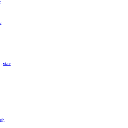
c
c
..
viac
níh