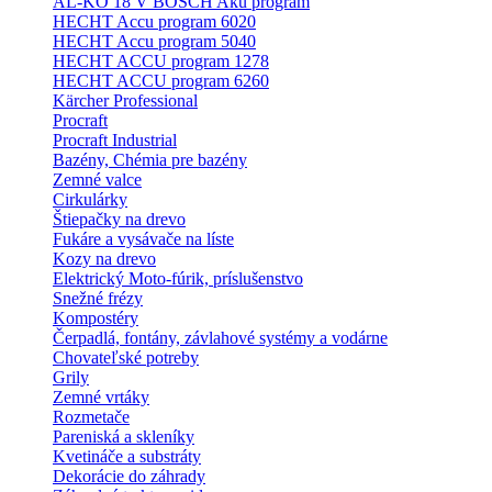
AL-KO 18 V BOSCH Aku program
HECHT Accu program 6020
HECHT Accu program 5040
HECHT ACCU program 1278
HECHT ACCU program 6260
Kärcher Professional
Procraft
Procraft Industrial
Bazény, Chémia pre bazény
Zemné valce
Cirkulárky
Štiepačky na drevo
Fukáre a vysávače na líste
Kozy na drevo
Elektrický Moto-fúrik, príslušenstvo
Snežné frézy
Kompostéry
Čerpadlá, fontány, závlahové systémy a vodárne
Chovateľské potreby
Grily
Zemné vrtáky
Rozmetače
Pareniská a skleníky
Kvetináče a substráty
Dekorácie do záhrady