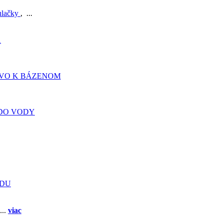
ulačky
, ...
A
TVO K BÁZENOM
DO VODY
ADU
...
viac