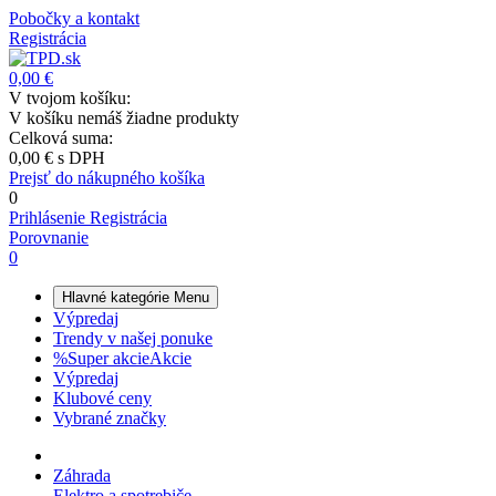
Pobočky a kontakt
Registrácia
0,00 €
V tvojom košíku:
V košíku nemáš žiadne produkty
Celková suma:
0,00 €
s DPH
Prejsť do nákupného košíka
0
Prihlásenie
Registrácia
Porovnanie
0
Hlavné kategórie
Menu
Výpredaj
Trendy v našej ponuke
%
Super akcie
Akcie
Výpredaj
Klubové ceny
Vybrané značky
Záhrada
Elektro a spotrebiče