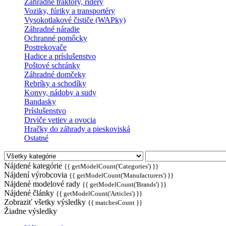
Záhradné traktory, ridery
Voziky, fúriky a transportéry
Vysokotlakové čističe (WAPky)
Záhradné náradie
Ochranné pomôcky
Postrekovače
Hadice a príslušenstvo
Poštové schránky
Záhradné domčeky
Rebríky a schodíky
Konvy, nádoby a sudy
Bandasky
Príslušenstvo
Drviče vetiev a ovocia
Hračky do záhrady a pieskoviská
Ostatné
Nájdené kategórie
{{ getModelCount('Categories') }}
Nájdení výrobcovia
{{ getModelCount('Manufacturers') }}
Nájdené modelové rady
{{ getModelCount('Brands') }}
Nájdené články
{{ getModelCount('Articles') }}
Zobraziť všetky výsledky
{{ matchesCount }}
Žiadne výsledky