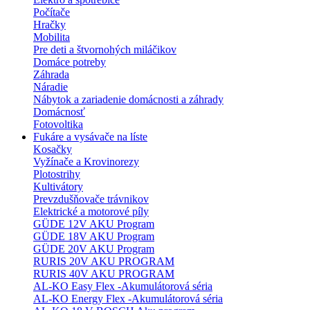
Počítače
Hračky
Mobilita
Pre deti a štvornohých miláčikov
Domáce potreby
Záhrada
Náradie
Nábytok a zariadenie domácnosti a záhrady
Domácnosť
Fotovoltika
Fukáre a vysávače na líste
Kosačky
Vyžínače a Krovinorezy
Plotostrihy
Kultivátory
Prevzdušňovače trávnikov
Elektrické a motorové píly
GÜDE 12V AKU Program
GÜDE 18V AKU Program
GÜDE 20V AKU Program
RURIS 20V AKU PROGRAM
RURIS 40V AKU PROGRAM
AL-KO Easy Flex -Akumulátorová séria
AL-KO Energy Flex -Akumulátorová séria