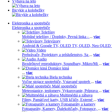
Výbava na leto
Bicykle a kolobežky
Elektronika a spotrebiče
Elektronika a spotrebiče
Telefóny
Mobilné telefóny / Doplnky,
Pevná linka -
...
viac
Televízory
Android & Google TV,
OLED TV,
QLED, Neo QLED
Video
Prehrávače,
Projektory a príslušenstvo,
Sa
...
viac
Audio
Bezdrôtové reproduktory,
Soundbary,
Mikro/Mi
...
viac
Domáce kiná
...
viac
Biela technika
Voľne stojace spotrebiče,
Vstavané spotreb
...
viac
Malé spotrebiče
Meteostanice, teplomery,
Vykurovanie,
Príprava
...
viac
Multimédiá a zábava
Filmy,
Pamäťové karty,
USB kľúče,
Externé
...
viac
Fotoaparáty a kamery
Fotoaparáty,
Kamery,
Ďalekohľady,
Fotopasce,
...
viac