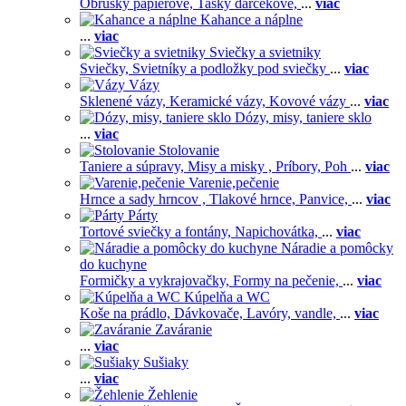
Obrúsky papierové,
Tašky darčekové,
...
viac
Kahance a náplne
...
viac
Sviečky a svietniky
Sviečky,
Svietníky a podložky pod sviečky
...
viac
Vázy
Sklenené vázy,
Keramické vázy,
Kovové vázy
...
viac
Dózy, misy, taniere sklo
...
viac
Stolovanie
Taniere a súpravy,
Misy a misky ,
Príbory,
Poh
...
viac
Varenie,pečenie
Hrnce a sady hrncov ,
Tlakové hrnce,
Panvice,
...
viac
Párty
Tortové sviečky a fontány,
Napichovátka,
...
viac
Náradie a pomôcky
do kuchyne
Formičky a vykrajovačky,
Formy na pečenie,
...
viac
Kúpelňa a WC
Koše na prádlo,
Dávkovače,
Lavóry, vandle,
...
viac
Zaváranie
...
viac
Sušiaky
...
viac
Žehlenie