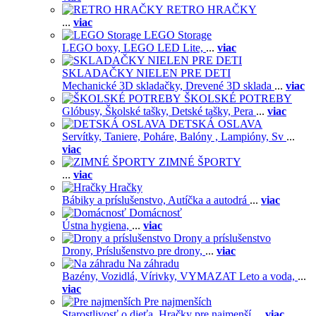
RETRO HRAČKY
...
viac
LEGO Storage
LEGO boxy,
LEGO LED Lite,
...
viac
SKLADAČKY NIELEN PRE DETI
Mechanické 3D skladačky,
Drevené 3D sklada
...
viac
ŠKOLSKÉ POTREBY
Glóbusy,
Školské tašky,
Detské tašky,
Pera
...
viac
DETSKÁ OSLAVA
Servítky,
Taniere,
Poháre,
Balóny ,
Lampióny,
Sv
...
viac
ZIMNÉ ŠPORTY
...
viac
Hračky
Bábiky a príslušenstvo,
Autíčka a autodrá
...
viac
Domácnosť
Ústna hygiena,
...
viac
Drony a príslušenstvo
Drony,
Príslušenstvo pre drony,
...
viac
Na záhradu
Bazény,
Vozidlá,
Vírivky,
VYMAZAT Leto a voda,
...
viac
Pre najmenších
Starostlivosť o dieťa,
Hračky pre najmenší
...
viac