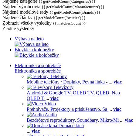
Nájdené kategórie
{{ getModelCount('Categories') }}
Nájdení výrobcovia
{{ getModelCount('Manufacturers') }}
Nájdené modelové rady
{{ getModelCount('Brands') }}
Nájdené články
{{ getModelCount('Articles') }}
Zobraziť všetky výsledky
{{ matchesCount }}
Žiadne výsledky
Výbava na leto
Bicykle a kolobežky
Elektronika a spotrebiče
Elektronika a spotrebiče
Telefóny
Mobilné telefóny / Doplnky,
Pevná linka -
...
viac
Televízory
Android & Google TV,
OLED TV,
QLED, Neo
QLED T
...
viac
Video
Prehrávače,
Projektory a príslušenstvo,
Sa
...
viac
Audio
Bezdrôtové reproduktory,
Soundbary,
Mikro/Mi
...
viac
Domáce kiná
...
viac