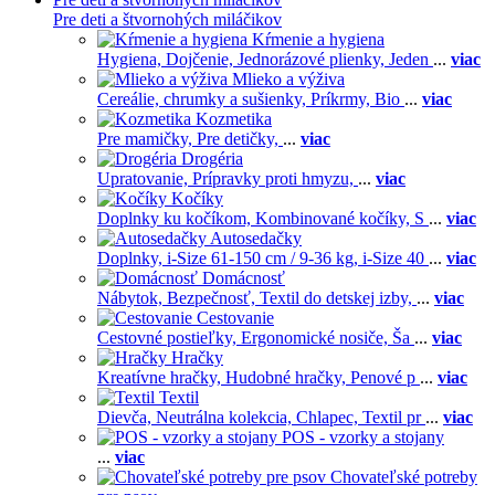
Pre deti a štvornohých miláčikov
Kŕmenie a hygiena
Hygiena,
Dojčenie,
Jednorázové plienky,
Jeden
...
viac
Mlieko a výživa
Cereálie, chrumky a sušienky,
Príkrmy,
Bio
...
viac
Kozmetika
Pre mamičky,
Pre detičky,
...
viac
Drogéria
Upratovanie,
Prípravky proti hmyzu,
...
viac
Kočíky
Doplnky ku kočíkom,
Kombinované kočíky,
S
...
viac
Autosedačky
Doplnky,
i-Size 61-150 cm / 9-36 kg,
i-Size 40
...
viac
Domácnosť
Nábytok,
Bezpečnosť,
Textil do detskej izby,
...
viac
Cestovanie
Cestovné postieľky,
Ergonomické nosiče,
Ša
...
viac
Hračky
Kreatívne hračky,
Hudobné hračky,
Penové p
...
viac
Textil
Dievča,
Neutrálna kolekcia,
Chlapec,
Textil pr
...
viac
POS - vzorky a stojany
...
viac
Chovateľské potreby