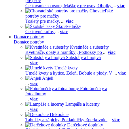
pre psov
Cestovanie so psom,
Maškrty pre psov,
Obojky
...
viac
Chovateľské
potreby pre mačky
Toalety pre mačky,
...
viac
Školské tašky
Cestovné kufre,
...
viac
Domáce potreby
Domáce potreby
Kvetináče a substráty
Kvetináče, obaly a hrantíky ,
Podložky po
...
viac
Substráty a hnojivá
...
viac
Umelé kvety
Umelé kvety a kytice,
Zeleň,
Bobule a plody,
V
...
viac
Anjeli
...
viac
Fotorámčeky a
fotoalbumy
...
viac
Lampáše a lucerny
...
viac
Dekorácie
Tabuľky a zápichy,
Pokladničky, šperkovnic
...
viac
Darčekové doplnky