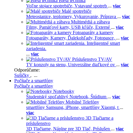
Biela technika
Voľne stojace spotrebiče,
Vstavané spotreb
...
viac
Malé spotrebiče
Meteostanice, teplomery,
Vykurovanie,
Príprava
...
viac
Multimédiá a zábava
Filmy,
Pamäťové karty,
USB kľúče,
Externé
...
viac
Fotoaparáty a kamery
Fotoaparáty,
Kamery,
Ďalekohľady,
Fotopasce,
...
viac
Inteligentné smart
zariadenia.
...
viac
Príslušenstvo TV/AV
TV konzoly na stenu,
Univerzálne diaľkové ov
...
viac
Odporúčame:
Sušičky
, ...
Počítače a smartfóny
Počítače a smartfóny
Notebooky
Študentský spoľahlivý Notebook,
Štúdium
...
viac
Mobilné Telefóny
smartfóny Samsung,
iPhone,
smartfóny Xiaomi,
t
...
viac
3D Tlačiarne a
príslušenstvo
3D Tlačiarne,
Náplne pre 3D Tlač,
Príslušen
...
viac