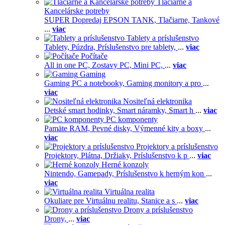
Tlačiarne a
Kancelárske potreby
SUPER Dopredaj EPSON TANK,
Tlačiarne,
Tankové
...
viac
Tablety a príslušenstvo
Tablety,
Púzdra,
Príslušenstvo pre tablety,
...
viac
Počítače
All in one PC,
Zostavy PC,
Mini PC,
...
viac
Gaming
Gaming PC a notebooky,
Gaming monitory a pro
...
viac
Nositeľná elektronika
Detské smart hodinky,
Smart náramky,
Smart h
...
viac
PC komponenty
Pamäte RAM,
Pevné disky,
Výmenné kity a boxy
...
viac
Projektory a príslušenstvo
Projektory,
Plátna,
Držiaky,
Príslušenstvo k p
...
viac
Herné konzoly
Nintendo,
Gamepady,
Príslušenstvo k herným kon
...
viac
Virtuálna realita
Okuliare pre Virtuálnu realitu,
Stanice a s
...
viac
Drony a príslušenstvo
Drony,
...
viac