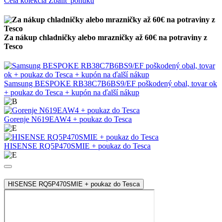
Celá kolekcia
Zbaliť ponuku
Za nákup chladničky alebo mrazničky až 60€ na potraviny z
Tesco
Samsung BESPOKE RB38C7B6BS9/EF poškodený obal, tovar ok
+ poukaz do Tesca + kupón na ďalší nákup
Gorenje N619EAW4 + poukaz do Tesca
HISENSE RQ5P470SMIE + poukaz do Tesca
HISENSE RQ5P470SMIE + poukaz do Tesca