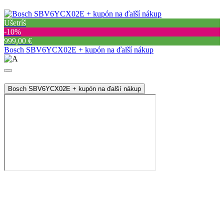
Ušetríš
‐10%
999,00 €
Bosch SBV6YCX02E + kupón na ďalší nákup
Bosch SBV6YCX02E + kupón na ďalší nákup