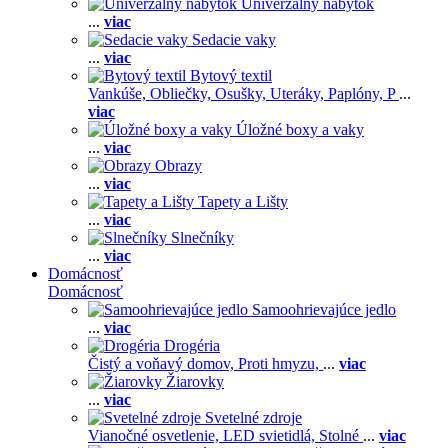
Univerzálny nábytok
...
viac
Sedacie vaky
...
viac
Bytový textil
Vankúše,
Obliečky,
Osušky,
Uteráky,
Paplóny,
P
...
viac
Úložné boxy a vaky
...
viac
Obrazy
...
viac
Tapety a Lišty
...
viac
Slnečníky
...
viac
Domácnosť
Domácnosť
Samoohrievajúce jedlo
...
viac
Drogéria
Čistý a voňavý domov,
Proti hmyzu,
...
viac
Žiarovky
...
viac
Svetelné zdroje
Vianočné osvetlenie,
LED svietidlá,
Stolné
...
viac