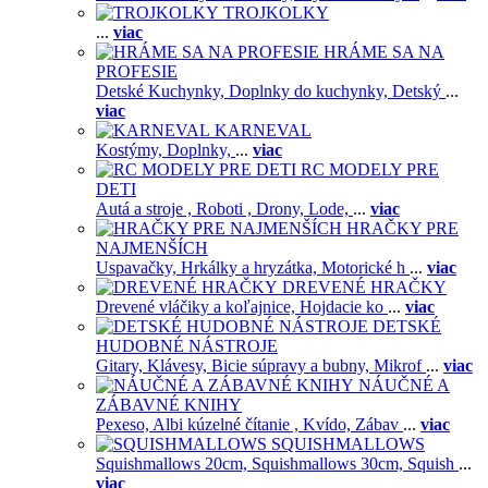
TROJKOLKY
...
viac
HRÁME SA NA
PROFESIE
Detské Kuchynky,
Doplnky do kuchynky,
Detský
...
viac
KARNEVAL
Kostýmy,
Doplnky,
...
viac
RC MODELY PRE
DETI
Autá a stroje ,
Roboti ,
Drony,
Lode,
...
viac
HRAČKY PRE
NAJMENŠÍCH
Uspavačky,
Hrkálky a hryzátka,
Motorické h
...
viac
DREVENÉ HRAČKY
Drevené vláčiky a koľajnice,
Hojdacie ko
...
viac
DETSKÉ
HUDOBNÉ NÁSTROJE
Gitary,
Klávesy,
Bicie súpravy a bubny,
Mikrof
...
viac
NÁUČNÉ A
ZÁBAVNÉ KNIHY
Pexeso,
Albi kúzelné čítanie ,
Kvído,
Zábav
...
viac
SQUISHMALLOWS
Squishmallows 20cm,
Squishmallows 30cm,
Squish
...
viac