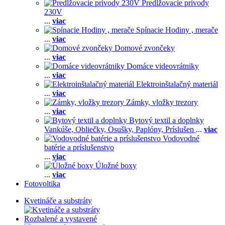
Predlžovacie prívody
230V
...
viac
Spínacie Hodiny , merače
...
viac
Domové zvončeky
...
viac
Domáce videovrátniky
...
viac
Elektroinštalačný materiál
...
viac
Zámky, vložky trezory
...
viac
Bytový textil a doplnky
Vankúše,
Obliečky,
Osušky,
Paplóny,
Príslušen
...
viac
Vodovodné
batérie a príslušenstvo
...
viac
Úložné boxy
...
viac
Fotovoltika
Kvetináče a substráty
Rozbalené a vystavené