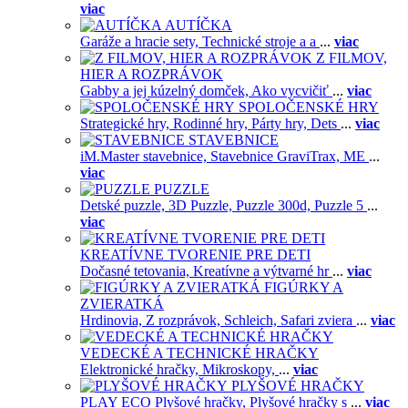
viac
AUTÍČKA
Garáže a hracie sety,
Technické stroje a a
...
viac
Z FILMOV,
HIER A ROZPRÁVOK
Gabby a jej kúzelný domček,
Ako vycvičiť
...
viac
SPOLOČENSKÉ HRY
Strategické hry,
Rodinné hry,
Párty hry,
Dets
...
viac
STAVEBNICE
iM.Master stavebnice,
Stavebnice GraviTrax,
ME
...
viac
PUZZLE
Detské puzzle,
3D Puzzle,
Puzzle 300d,
Puzzle 5
...
viac
KREATÍVNE TVORENIE PRE DETI
Dočasné tetovania,
Kreatívne a výtvarné hr
...
viac
FIGÚRKY A
ZVIERATKÁ
Hrdinovia,
Z rozprávok,
Schleich,
Safari zviera
...
viac
VEDECKÉ A TECHNICKÉ HRAČKY
Elektronické hračky,
Mikroskopy,
...
viac
PLYŠOVÉ HRAČKY
PLAY ECO Plyšové hračky,
Plyšové hračky s
...
viac