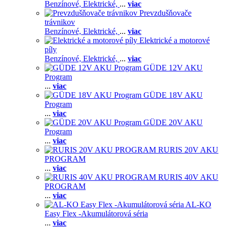
Benzínové,
Elektrické,
...
viac
Prevzdušňovače
trávnikov
Benzínové,
Elektrické,
...
viac
Elektrické a motorové
píly
Benzínové,
Elektrické,
...
viac
GÜDE 12V AKU
Program
...
viac
GÜDE 18V AKU
Program
...
viac
GÜDE 20V AKU
Program
...
viac
RURIS 20V AKU
PROGRAM
...
viac
RURIS 40V AKU
PROGRAM
...
viac
AL-KO
Easy Flex -Akumulátorová séria
...
viac