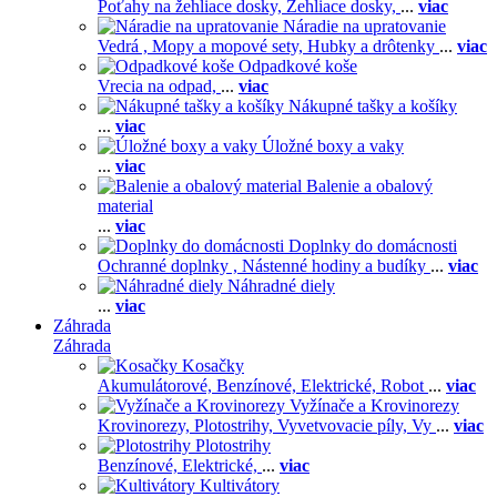
Poťahy na žehliace dosky,
Žehliace dosky,
...
viac
Náradie na upratovanie
Vedrá ,
Mopy a mopové sety,
Hubky a drôtenky
...
viac
Odpadkové koše
Vrecia na odpad,
...
viac
Nákupné tašky a košíky
...
viac
Úložné boxy a vaky
...
viac
Balenie a obalový
material
...
viac
Doplnky do domácnosti
Ochranné doplnky ,
Nástenné hodiny a budíky
...
viac
Náhradné diely
...
viac
Záhrada
Záhrada
Kosačky
Akumulátorové,
Benzínové,
Elektrické,
Robot
...
viac
Vyžínače a Krovinorezy
Krovinorezy,
Plotostrihy,
Vyvetvovacie píly,
Vy
...
viac
Plotostrihy
Benzínové,
Elektrické,
...
viac
Kultivátory