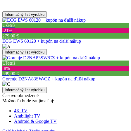
Informačný list výrobku
Ušetríš
‐21%
279,00 €
ECG EWS 60120 + kupón na ďalší nákup
Informačný list výrobku
Ušetríš
‐8%
599,00 €
Gorenje D2NA83SW/CZ + kupón na ďalší nákup
Informačný list výrobku
Časovo obmedzené
Možno ťa bude zaujímať aj:
4K TV
Ambilight TV
Android & Google TV