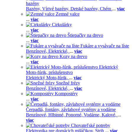
bazény
Bazény,
Vírivé bazény,
Detské bazény,
Chém
...
viac
Zemné valce
...
viac
Cirkulárky
...
viac
Štiepačky na drevo
...
viac
Fukáre a vysávače na líste
Benzínové,
Elektrické,
...
viac
Kozy na drevo
...
viac
Elektrický
Moto-fúrik, príslušenstvo
Elektrický Moto-fúrik,
...
viac
Snežné frézy
Benzínové,
Elektrické,
...
viac
Kompostéry
...
viac
Čerpadlá, fontány, závlahové systémy a vodárne
Benzínové,
Hlbinné,
Ponorné,
Vodárne,
Kalové,
...
viac
Chovateľské potreby
Elektronika pre domácich miláčikov,
Strih
...
viac