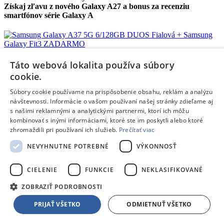
Získaj zľavu z nového Galaxy A27 a bonus za recenziu
smartfónov série Galaxy A
Samsung Galaxy A37 5G 6/128GB DUOS Fialová + Samsung
Galaxy Fit3 ZADARMO
Táto webová lokalita používa súbory
cookie.
Informačný list výrobku
Súbory cookie používame na prispôsobenie obsahu, reklám a analýzu
návštevnosti. Informácie o vašom používaní našej stránky zdieľame aj
s našimi reklamnými a analytickými partnermi, ktorí ich môžu
Samsung Galaxy A27 5G 6/128GB DUOS Modrá + Samsung
kombinovať s inými informáciami, ktoré ste im poskytli alebo ktoré
Galaxy Fit3 ZADARMO - 20€ zľava s kódom "galaxya27"
zhromaždili pri používaní ich služieb.
Prečítať viac
Informačný list výrobku
NEVYHNUTNE POTREBNÉ
VÝKONNOSŤ
CIELENIE
FUNKCIE
NEKLASIFIKOVANÉ
Samsung Galaxy A27 5G 6/128GB DUOS Čierna + Samsung
ZOBRAZIŤ PODROBNOSTI
Galaxy Fit3 ZADARMO - 20€ zľava s kódom "galaxya27"
PRIJAŤ VŠETKO
ODMIETNUŤ VŠETKO
Informačný list výrobku
Časovo obmedzené