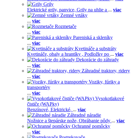
Grily
Elektrické grily, panvice,
Grily na uhlie a
...
viac
Zemné vrtáky
...
viac
Rozmetače
...
viac
Pareniská a skleníky
...
viac
Kvetináče a substráty
Kvetináče, obaly a hrantíky ,
Podložky po
...
viac
Dekorácie do záhrady
...
viac
Záhradné traktory, ridery
...
viac
Voziky, fúriky a
transportéry
...
viac
Vysokotlakové
čističe (WAPky)
Benzínové,
Elektrické,
...
viac
Záhradné náradie
Nožnice a štepárske nože,
Obrábanie pôdy
...
viac
Ochranné pomôcky
...
viac
Postrekovače