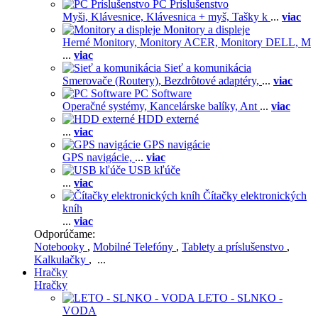
PC Príslušenstvo
Myši,
Klávesnice,
Klávesnica + myš,
Tašky k
...
viac
Monitory a displeje
Herné Monitory,
Monitory ACER,
Monitory DELL,
M
...
viac
Sieť a komunikácia
Smerovače (Routery),
Bezdrôtové adaptéry,
...
viac
PC Software
Operačné systémy,
Kancelárske balíky,
Ant
...
viac
HDD externé
...
viac
GPS navigácie
GPS navigácie,
...
viac
USB kľúče
...
viac
Čítačky elektronických
kníh
...
viac
Odporúčame:
Notebooky
,
Mobilné Telefóny
,
Tablety a príslušenstvo
,
Kalkulačky
, ...
Hračky
Hračky
LETO - SLNKO -
VODA