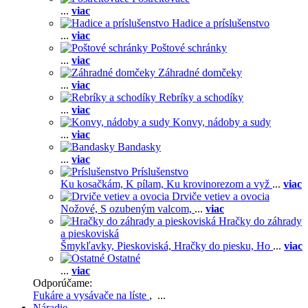
...
viac
Hadice a príslušenstvo
...
viac
Poštové schránky
...
viac
Záhradné domčeky
...
viac
Rebríky a schodíky
...
viac
Konvy, nádoby a sudy
...
viac
Bandasky
...
viac
Príslušenstvo
Ku kosačkám,
K pílam,
Ku krovinorezom a vyž
...
viac
Drviče vetiev a ovocia
Nožové,
S ozubeným valcom,
...
viac
Hračky do záhrady
a pieskoviská
Šmykľavky,
Pieskoviská,
Hračky do piesku,
Ho
...
viac
Ostatné
...
viac
Odporúčame:
Fukáre a vysávače na líste
, ...
Náradie