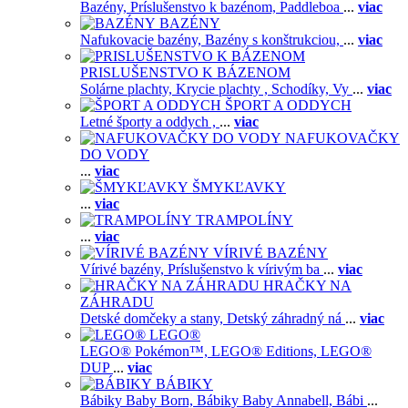
Bazény,
Príslušenstvo k bazénom,
Paddleboa
...
viac
BAZÉNY
Nafukovacie bazény,
Bazény s konštrukciou,
...
viac
PRISLUŠENSTVO K BÁZENOM
Solárne plachty,
Krycie plachty ,
Schodíky,
Vy
...
viac
ŠPORT A ODDYCH
Letné športy a oddych ,
...
viac
NAFUKOVAČKY
DO VODY
...
viac
ŠMYKĽAVKY
...
viac
TRAMPOLÍNY
...
viac
VÍRIVÉ BAZÉNY
Vírivé bazény,
Príslušenstvo k vírivým ba
...
viac
HRAČKY NA
ZÁHRADU
Detské domčeky a stany,
Detský záhradný ná
...
viac
LEGO®
LEGO® Pokémon™,
LEGO® Editions,
LEGO®
DUP
...
viac
BÁBIKY
Bábiky Baby Born,
Bábiky Baby Annabell,
Bábi
...