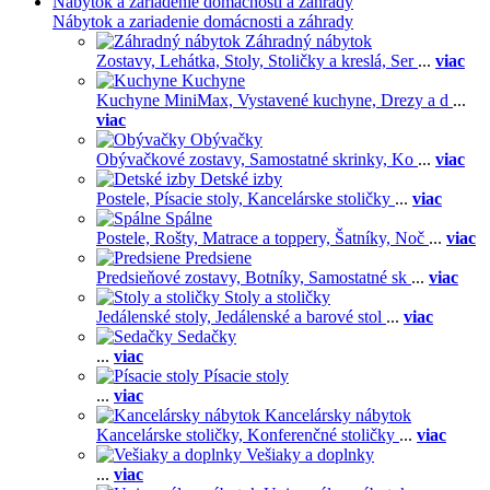
Nábytok a zariadenie domácnosti a záhrady
Nábytok a zariadenie domácnosti a záhrady
Záhradný nábytok
Zostavy,
Lehátka,
Stoly,
Stoličky a kreslá,
Ser
...
viac
Kuchyne
Kuchyne MiniMax,
Vystavené kuchyne,
Drezy a d
...
viac
Obývačky
Obývačkové zostavy,
Samostatné skrinky,
Ko
...
viac
Detské izby
Postele,
Písacie stoly,
Kancelárske stoličky
...
viac
Spálne
Postele,
Rošty,
Matrace a toppery,
Šatníky,
Noč
...
viac
Predsiene
Predsieňové zostavy,
Botníky,
Samostatné sk
...
viac
Stoly a stoličky
Jedálenské stoly,
Jedálenské a barové stol
...
viac
Sedačky
...
viac
Písacie stoly
...
viac
Kancelársky nábytok
Kancelárske stoličky,
Konferenčné stoličky
...
viac
Vešiaky a doplnky
...
viac