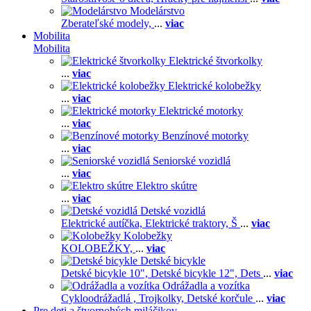
Modelárstvo
Zberateľské modely,
...
viac
Mobilita
Mobilita
Elektrické štvorkolky
...
viac
Elektrické kolobežky
...
viac
Elektrické motorky
...
viac
Benzínové motorky
...
viac
Seniorské vozidlá
...
viac
Elektro skútre
...
viac
Detské vozidlá
Elektrické autíčka,
Elektrické traktory,
Š
...
viac
Kolobežky
KOLOBEŽKY,
...
viac
Detské bicykle
Detské bicykle 10",
Detské bicykle 12",
Dets
...
viac
Odrážadla a vozítka
Cykloodrážadlá ,
Trojkolky,
Detské korčule
...
viac
Pre deti a štvornohých miláčikov