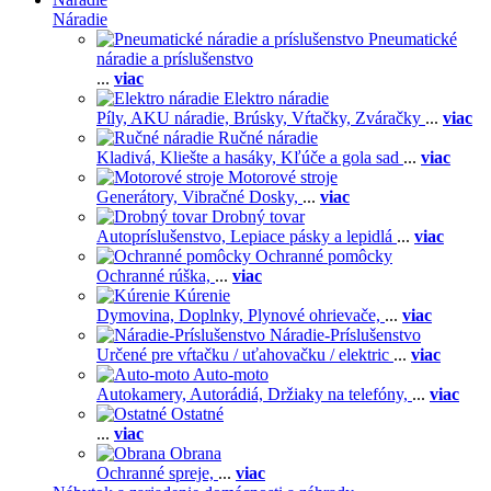
Náradie
Pneumatické
náradie a príslušenstvo
...
viac
Elektro náradie
Píly,
AKU náradie,
Brúsky,
Vŕtačky,
Zváračky
...
viac
Ručné náradie
Kladivá,
Kliešte a hasáky,
Kľúče a gola sad
...
viac
Motorové stroje
Generátory,
Vibračné Dosky,
...
viac
Drobný tovar
Autopríslušenstvo,
Lepiace pásky a lepidlá
...
viac
Ochranné pomôcky
Ochranné rúška,
...
viac
Kúrenie
Dymovina,
Doplnky,
Plynové ohrievače,
...
viac
Náradie-Príslušenstvo
Určené pre vŕtačku / uťahovačku / elektric
...
viac
Auto-moto
Autokamery,
Autorádiá,
Držiaky na telefóny,
...
viac
Ostatné
...
viac
Obrana
Ochranné spreje,
...
viac