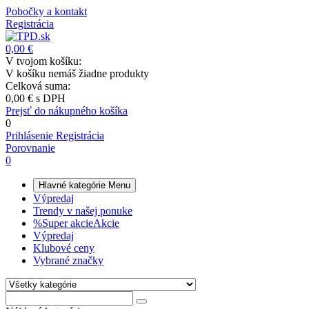
Pobočky a kontakt
Registrácia
0,00 €
V tvojom košíku:
V košíku nemáš žiadne produkty
Celková suma:
0,00 €
s DPH
Prejsť do nákupného košíka
0
Prihlásenie
Registrácia
Porovnanie
0
Hlavné kategórie
Menu
Výpredaj
Trendy v našej ponuke
%
Super akcie
Akcie
Výpredaj
Klubové ceny
Vybrané značky