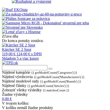
Zľava dňa
Do konca ponuky zostáva:
Kärcher SE 2 Spot
119,00 €
124,00 €
s DPH
Skladom 5 a viac kusov
Nájdené kategórie
{{ getModelCount('Categories') }}
Nájdení výrobcovia
{{ getModelCount('Manufacturers') }}
Nájdené modelové rady
{{ getModelCount('Brands') }}
Nájdené články
{{ getModelCount('Articles') }}
Zobraziť všetky výsledky
{{ matchesCount }}
Žiadne výsledky
0,00 €
V tvojom košíku:
V košíku nemáš žiadne produkty