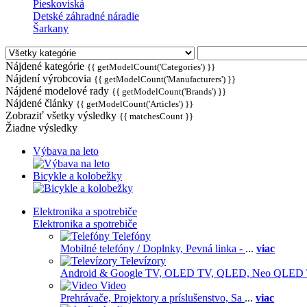
Pieskoviská
Detské záhradné náradie
Šarkany
Nájdené kategórie
{{ getModelCount('Categories') }}
Nájdení výrobcovia
{{ getModelCount('Manufacturers') }}
Nájdené modelové rady
{{ getModelCount('Brands') }}
Nájdené články
{{ getModelCount('Articles') }}
Zobraziť všetky výsledky
{{ matchesCount }}
Žiadne výsledky
Výbava na leto
Bicykle a kolobežky
Elektronika a spotrebiče
Elektronika a spotrebiče
Telefóny
Mobilné telefóny / Doplnky,
Pevná linka -
...
viac
Televízory
Android & Google TV,
OLED TV,
QLED, Neo QLED
Video
Prehrávače,
Projektory a príslušenstvo,
Sa
...
viac