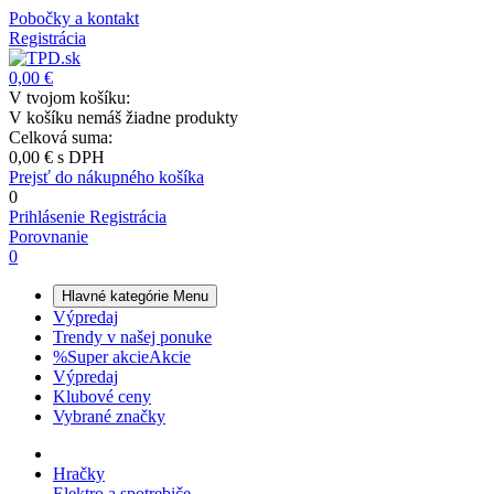
Pobočky a kontakt
Registrácia
0,00 €
V tvojom košíku:
V košíku nemáš žiadne produkty
Celková suma:
0,00 €
s DPH
Prejsť do nákupného košíka
0
Prihlásenie
Registrácia
Porovnanie
0
Hlavné kategórie
Menu
Výpredaj
Trendy v našej ponuke
%
Super akcie
Akcie
Výpredaj
Klubové ceny
Vybrané značky
Hračky
Elektro a spotrebiče