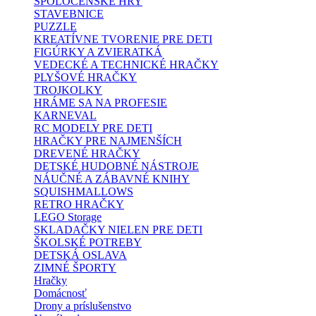
SPOLOČENSKÉ HRY
STAVEBNICE
PUZZLE
KREATÍVNE TVORENIE PRE DETI
FIGÚRKY A ZVIERATKÁ
VEDECKÉ A TECHNICKÉ HRAČKY
PLYŠOVÉ HRAČKY
TROJKOLKY
HRÁME SA NA PROFESIE
KARNEVAL
RC MODELY PRE DETI
HRAČKY PRE NAJMENŠÍCH
DREVENÉ HRAČKY
DETSKÉ HUDOBNÉ NÁSTROJE
NÁUČNÉ A ZÁBAVNÉ KNIHY
SQUISHMALLOWS
RETRO HRAČKY
LEGO Storage
SKLADAČKY NIELEN PRE DETI
ŠKOLSKÉ POTREBY
DETSKÁ OSLAVA
ZIMNÉ ŠPORTY
Hračky
Domácnosť
Drony a príslušenstvo