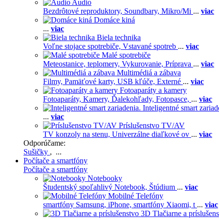
Audio
Bezdrôtové reproduktory,
Soundbary,
Mikro/Mi
...
viac
Domáce kiná
...
viac
Biela technika
Voľne stojace spotrebiče,
Vstavané spotreb
...
viac
Malé spotrebiče
Meteostanice, teplomery,
Vykurovanie,
Príprava
...
viac
Multimédiá a zábava
Filmy,
Pamäťové karty,
USB kľúče,
Externé
...
viac
Fotoaparáty a kamery
Fotoaparáty,
Kamery,
Ďalekohľady,
Fotopasce,
...
viac
Inteligentné smart zariad
...
viac
Príslušenstvo TV/AV
TV konzoly na stenu,
Univerzálne diaľkové ov
...
viac
Odporúčame:
Sušičky
, ...
Počítače a smartfóny
Počítače a smartfóny
Notebooky
Študentský spoľahlivý Notebook,
Štúdium
...
viac
Mobilné Telefóny
smartfóny Samsung,
iPhone,
smartfóny Xiaomi,
t
...
viac
3D Tlačiarne a príslušen