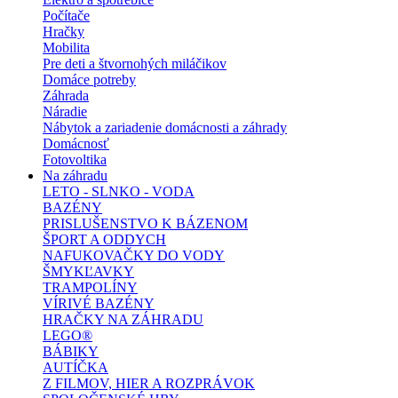
Počítače
Hračky
Mobilita
Pre deti a štvornohých miláčikov
Domáce potreby
Záhrada
Náradie
Nábytok a zariadenie domácnosti a záhrady
Domácnosť
Fotovoltika
Na záhradu
LETO - SLNKO - VODA
BAZÉNY
PRISLUŠENSTVO K BÁZENOM
ŠPORT A ODDYCH
NAFUKOVAČKY DO VODY
ŠMYKĽAVKY
TRAMPOLÍNY
VÍRIVÉ BAZÉNY
HRAČKY NA ZÁHRADU
LEGO®
BÁBIKY
AUTÍČKA
Z FILMOV, HIER A ROZPRÁVOK