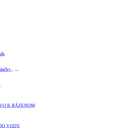
níh
ulačky
, ...
A
TVO K BÁZENOM
DO VODY