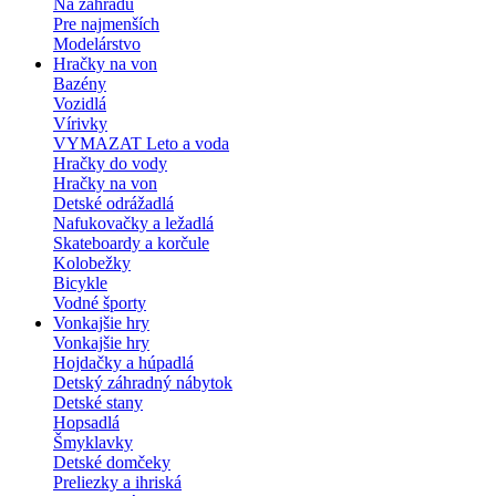
Na záhradu
Pre najmenších
Modelárstvo
Hračky na von
Bazény
Vozidlá
Vírivky
VYMAZAT Leto a voda
Hračky do vody
Hračky na von
Detské odrážadlá
Nafukovačky a ležadlá
Skateboardy a korčule
Kolobežky
Bicykle
Vodné športy
Vonkajšie hry
Vonkajšie hry
Hojdačky a húpadlá
Detský záhradný nábytok
Detské stany
Hopsadlá
Šmyklavky
Detské domčeky
Preliezky a ihriská