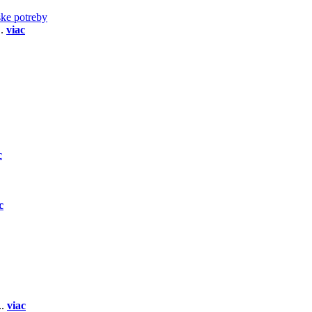
ske potreby
..
viac
c
c
..
viac