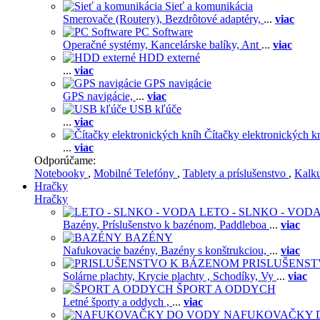
Sieť a komunikácia
Smerovače (Routery),
Bezdrôtové adaptéry,
...
viac
PC Software
Operačné systémy,
Kancelárske balíky,
Ant
...
viac
HDD externé
...
viac
GPS navigácie
GPS navigácie,
...
viac
USB kľúče
...
viac
Čítačky elektronických k
...
viac
Odporúčame:
Notebooky
,
Mobilné Telefóny
,
Tablety a príslušenstvo
,
Kalk
Hračky
Hračky
LETO - SLNKO - VOD
Bazény,
Príslušenstvo k bazénom,
Paddleboa
...
viac
BAZÉNY
Nafukovacie bazény,
Bazény s konštrukciou,
...
viac
PRISLUŠENS
Solárne plachty,
Krycie plachty ,
Schodíky,
Vy
...
viac
ŠPORT A ODDYCH
Letné športy a oddych ,
...
viac
NAFUKOVAČKY 