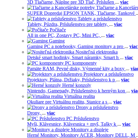
3D Tlačiarne,
Náplne pre 3D Tlač,
Príslušen
...
viac
Tlačiarne a Kancelár
SUPER Dopredaj EPSON TANK,
Tlačiarne,
Tankové
.
Tablety a príslušenstvo
Tablety,
Púzdra,
Príslušenstvo pre tablety,
...
viac
Počítače
All in one PC,
Zostavy PC,
Mini PC,
...
viac
Gaming
Gaming PC a notebooky,
Gaming monitory a pro
...
viac
Nositeľná elektronika
Detské smart hodinky,
Smart náramky,
Smart h
...
viac
PC komponenty
Pamäte RAM,
Pevné disky,
Výmenné kity a boxy
...
via
Projektory a príslušenstvo
Projektory,
Plátna,
Držiaky,
Príslušenstvo k p
...
viac
Herné konzoly
Nintendo,
Gamepady,
Príslušenstvo k herným kon
...
via
Virtuálna realita
Okuliare pre Virtuálnu realitu,
Stanice a s
...
viac
Drony a príslušenstvo
Drony,
...
viac
PC Príslušenstvo
Myši,
Klávesnice,
Klávesnica + myš,
Tašky k
...
viac
Monitory a displeje
Herné Monitory,
Monitory ACER,
Monitory DELL,
M
.