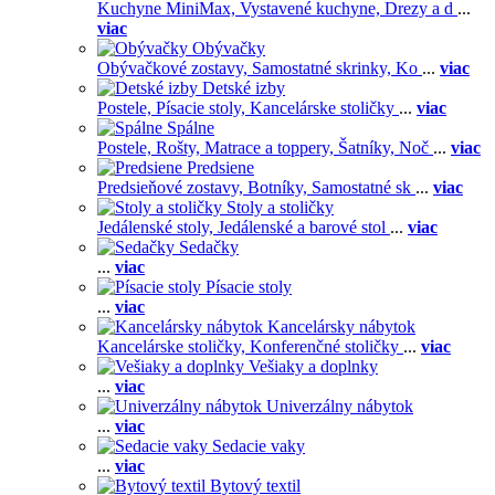
Kuchyne MiniMax,
Vystavené kuchyne,
Drezy a d
...
viac
Obývačky
Obývačkové zostavy,
Samostatné skrinky,
Ko
...
viac
Detské izby
Postele,
Písacie stoly,
Kancelárske stoličky
...
viac
Spálne
Postele,
Rošty,
Matrace a toppery,
Šatníky,
Noč
...
viac
Predsiene
Predsieňové zostavy,
Botníky,
Samostatné sk
...
viac
Stoly a stoličky
Jedálenské stoly,
Jedálenské a barové stol
...
viac
Sedačky
...
viac
Písacie stoly
...
viac
Kancelársky nábytok
Kancelárske stoličky,
Konferenčné stoličky
...
viac
Vešiaky a doplnky
...
viac
Univerzálny nábytok
...
viac
Sedacie vaky
...
viac
Bytový textil