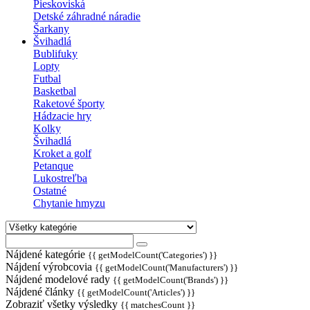
Pieskoviská
Detské záhradné náradie
Šarkany
Švihadlá
Bublifuky
Lopty
Futbal
Basketbal
Raketové športy
Hádzacie hry
Kolky
Švihadlá
Kroket a golf
Petanque
Lukostreľba
Ostatné
Chytanie hmyzu
Nájdené kategórie
{{ getModelCount('Categories') }}
Nájdení výrobcovia
{{ getModelCount('Manufacturers') }}
Nájdené modelové rady
{{ getModelCount('Brands') }}
Nájdené články
{{ getModelCount('Articles') }}
Zobraziť všetky výsledky
{{ matchesCount }}