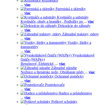
Rozmetače
...
viac
Pareniská a skleníky
...
viac
Kvetináče a substráty
Kvetináče, obaly a hrantíky ,
Podložky po
...
viac
Dekorácie do záhrady
...
viac
Záhradné traktory, ridery
...
viac
Voziky, fúriky a
transportéry
...
viac
Vysokotlakové
čističe (WAPky)
Benzínové,
Elektrické,
...
viac
Záhradné náradie
Nožnice a štepárske nože,
Obrábanie pôdy
...
viac
Ochranné pomôcky
...
viac
Postrekovače
...
viac
Hadice a príslušenstvo
...
viac
Poštové schránky