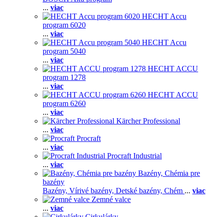
...
viac
HECHT Accu
program 6020
...
viac
HECHT Accu
program 5040
...
viac
HECHT ACCU
program 1278
...
viac
HECHT ACCU
program 6260
...
viac
Kärcher Professional
...
viac
Procraft
...
viac
Procraft Industrial
...
viac
Bazény, Chémia pre
bazény
Bazény,
Vírivé bazény,
Detské bazény,
Chém
...
viac
Zemné valce
...
viac
Cirkulárky