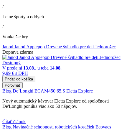
/
Letné športy a oddych
/
Vonkajšie hry
Janod Janod Applepop Drevené švihadlo pre deti Jednorožec
Doprava zdarma
Dostupný
V predajni
13.08.
, u teba
14.08.
9,99 €
s DPH
Pridať do košíka
Porovnať
Blog
De’Longhi ECAM450.65.S Eletta Explore
Nový automatický kávovar Eletta Explore od spoločnosti
De'Longhi ponúka viac ako 50 nápojov.
Čítať článok
Blog
Navigačné schopnosti robotických kosačiek Ecovacs