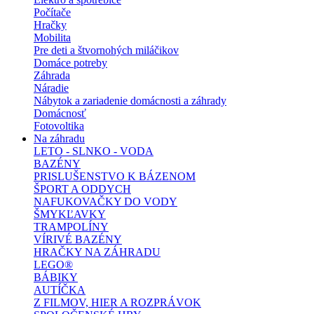
Počítače
Hračky
Mobilita
Pre deti a štvornohých miláčikov
Domáce potreby
Záhrada
Náradie
Nábytok a zariadenie domácnosti a záhrady
Domácnosť
Fotovoltika
Na záhradu
LETO - SLNKO - VODA
BAZÉNY
PRISLUŠENSTVO K BÁZENOM
ŠPORT A ODDYCH
NAFUKOVAČKY DO VODY
ŠMYKĽAVKY
TRAMPOLÍNY
VÍRIVÉ BAZÉNY
HRAČKY NA ZÁHRADU
LEGO®
BÁBIKY
AUTÍČKA
Z FILMOV, HIER A ROZPRÁVOK