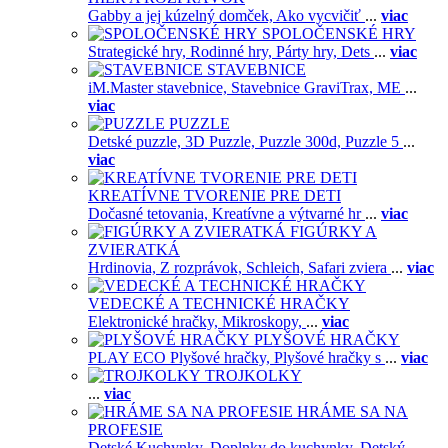
Gabby a jej kúzelný domček,
Ako vycvičiť
...
viac
SPOLOČENSKÉ HRY
Strategické hry,
Rodinné hry,
Párty hry,
Dets
...
viac
STAVEBNICE
iM.Master stavebnice,
Stavebnice GraviTrax,
ME
...
viac
PUZZLE
Detské puzzle,
3D Puzzle,
Puzzle 300d,
Puzzle 5
...
viac
KREATÍVNE TVORENIE PRE DETI
Dočasné tetovania,
Kreatívne a výtvarné hr
...
viac
FIGÚRKY A
ZVIERATKÁ
Hrdinovia,
Z rozprávok,
Schleich,
Safari zviera
...
viac
VEDECKÉ A TECHNICKÉ HRAČKY
Elektronické hračky,
Mikroskopy,
...
viac
PLYŠOVÉ HRAČKY
PLAY ECO Plyšové hračky,
Plyšové hračky s
...
viac
TROJKOLKY
...
viac
HRÁME SA NA
PROFESIE
Detské Kuchynky,
Doplnky do kuchynky,
Detský
...