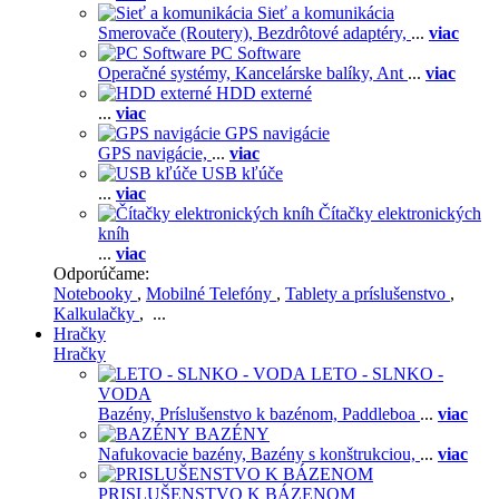
Sieť a komunikácia
Smerovače (Routery),
Bezdrôtové adaptéry,
...
viac
PC Software
Operačné systémy,
Kancelárske balíky,
Ant
...
viac
HDD externé
...
viac
GPS navigácie
GPS navigácie,
...
viac
USB kľúče
...
viac
Čítačky elektronických
kníh
...
viac
Odporúčame:
Notebooky
,
Mobilné Telefóny
,
Tablety a príslušenstvo
,
Kalkulačky
, ...
Hračky
Hračky
LETO - SLNKO -
VODA
Bazény,
Príslušenstvo k bazénom,
Paddleboa
...
viac
BAZÉNY
Nafukovacie bazény,
Bazény s konštrukciou,
...
viac
PRISLUŠENSTVO K BÁZENOM