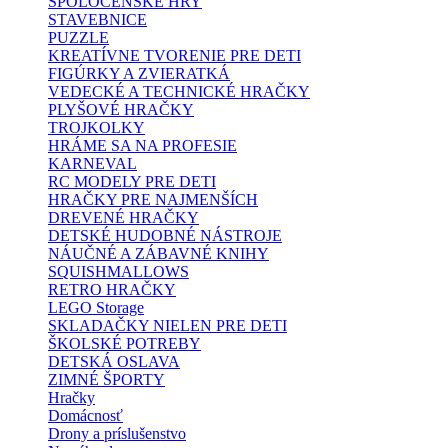
SPOLOČENSKÉ HRY
STAVEBNICE
PUZZLE
KREATÍVNE TVORENIE PRE DETI
FIGÚRKY A ZVIERATKÁ
VEDECKÉ A TECHNICKÉ HRAČKY
PLYŠOVÉ HRAČKY
TROJKOLKY
HRÁME SA NA PROFESIE
KARNEVAL
RC MODELY PRE DETI
HRAČKY PRE NAJMENŠÍCH
DREVENÉ HRAČKY
DETSKÉ HUDOBNÉ NÁSTROJE
NÁUČNÉ A ZÁBAVNÉ KNIHY
SQUISHMALLOWS
RETRO HRAČKY
LEGO Storage
SKLADAČKY NIELEN PRE DETI
ŠKOLSKÉ POTREBY
DETSKÁ OSLAVA
ZIMNÉ ŠPORTY
Hračky
Domácnosť
Drony a príslušenstvo