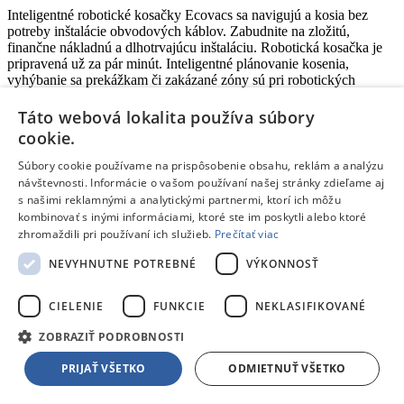
Inteligentné robotické kosačky Ecovacs sa navigujú a kosia bez
potreby inštalácie obvodových káblov. Zabudnite na zložitú,
finančne nákladnú a dlhotrvajúcu inštaláciu. Robotická kosačka je
pripravená už za pár minút. Inteligentné plánovanie kosenia,
vyhýbanie sa prekážkam či zakázané zóny sú pri robotických
kosačkách Ecovacs samozrejmosťou.
Táto webová lokalita používa súbory
Čítať článok
cookie.
Záleží nám na našich zákazníkoch.
Spoznaj nás a zisti, prečo sa
nákup u nás skutočne oplatí.
Súbory cookie používame na prispôsobenie obsahu, reklám a analýzu
Nevieš sa rozhodnúť alebo potrebuješ poradiť?
Neváhaj a obráť
návštevnosti. Informácie o vašom používaní našej stránky zdieľame aj
sa na našich odborníkov, sú tu len pre teba!
s našimi reklamnými a analytickými partnermi, ktorí ich môžu
Pošli nám e-mail
info@tpd.sk
Navštív naše predajne
Zoznam
kombinovať s inými informáciami, ktoré ste im poskytli alebo ktoré
predajní
zhromaždili pri používaní ich služieb.
Prečítať viac
Informácie a kontakty
NEVYHNUTNE POTREBNÉ
VÝKONNOSŤ
Informácie a kontakty
O nás
CIELENIE
FUNKCIE
NEKLASIFIKOVANÉ
Klub TPD Rodina
Záruka kvality
ZOBRAZIŤ PODROBNOSTI
Splátkový predaj
Obchodné podmienky
PRIJAŤ VŠETKO
ODMIETNUŤ VŠETKO
Reklamácie, sťažnosti
Odstúpiť od zmluvy tu