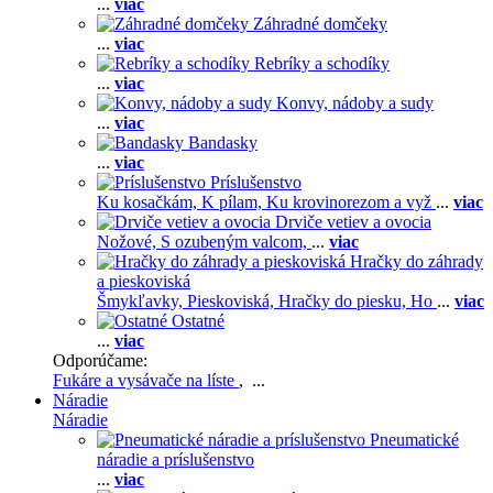
...
viac
Záhradné domčeky
...
viac
Rebríky a schodíky
...
viac
Konvy, nádoby a sudy
...
viac
Bandasky
...
viac
Príslušenstvo
Ku kosačkám,
K pílam,
Ku krovinorezom a vyž
...
viac
Drviče vetiev a ovocia
Nožové,
S ozubeným valcom,
...
viac
Hračky do záhrady
a pieskoviská
Šmykľavky,
Pieskoviská,
Hračky do piesku,
Ho
...
viac
Ostatné
...
viac
Odporúčame:
Fukáre a vysávače na líste
, ...
Náradie
Náradie
Pneumatické
náradie a príslušenstvo
...
viac