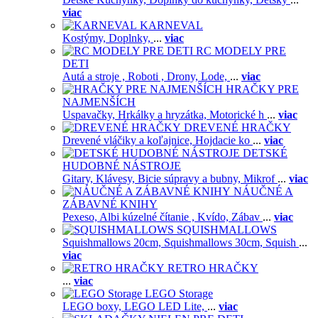
viac
KARNEVAL
Kostýmy,
Doplnky,
...
viac
RC MODELY PRE
DETI
Autá a stroje ,
Roboti ,
Drony,
Lode,
...
viac
HRAČKY PRE
NAJMENŠÍCH
Uspavačky,
Hrkálky a hryzátka,
Motorické h
...
viac
DREVENÉ HRAČKY
Drevené vláčiky a koľajnice,
Hojdacie ko
...
viac
DETSKÉ
HUDOBNÉ NÁSTROJE
Gitary,
Klávesy,
Bicie súpravy a bubny,
Mikrof
...
viac
NÁUČNÉ A
ZÁBAVNÉ KNIHY
Pexeso,
Albi kúzelné čítanie ,
Kvído,
Zábav
...
viac
SQUISHMALLOWS
Squishmallows 20cm,
Squishmallows 30cm,
Squish
...
viac
RETRO HRAČKY
...
viac
LEGO Storage
LEGO boxy,
LEGO LED Lite,
...
viac