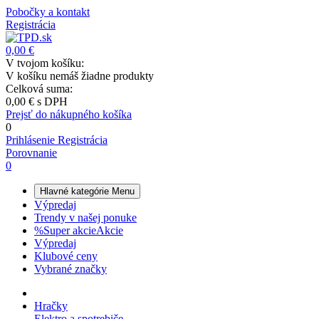
Pobočky a kontakt
Registrácia
0,00 €
V tvojom košíku:
V košíku nemáš žiadne produkty
Celková suma:
0,00 €
s DPH
Prejsť do nákupného košíka
0
Prihlásenie
Registrácia
Porovnanie
0
Hlavné kategórie
Menu
Výpredaj
Trendy v našej ponuke
%
Super akcie
Akcie
Výpredaj
Klubové ceny
Vybrané značky
Hračky
Elektro a spotrebiče