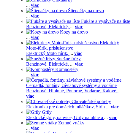
...
viac
Štiepačky na drevo
...
viac
Fukáre a vysávače na líste
Benzínové,
Elektrické,
...
viac
Kozy na drevo
...
viac
Elektrický
Moto-fúrik, príslušenstvo
Elektrický Moto-fúrik,
...
viac
Snežné frézy
Benzínové,
Elektrické,
...
viac
Kompostéry
...
viac
Čerpadlá, fontány, závlahové systémy a vodárne
Benzínové,
Hlbinné,
Ponorné,
Vodárne,
Kalové,
...
viac
Chovateľské potreby
Elektronika pre domácich miláčikov,
Strih
...
viac
Grily
Elektrické grily, panvice,
Grily na uhlie a
...
viac
Zemné vrtáky
...
viac