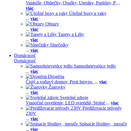
Vankúše,
Obliečky,
Osušky,
Uteráky,
Paplóny,
P
...
viac
Úložné boxy a vaky
...
viac
Obrazy
...
viac
Tapety a Lišty
...
viac
Slnečníky
...
viac
Domácnosť
Domácnosť
Samoohrievajúce jedlo
...
viac
Drogéria
Čistý a voňavý domov,
Proti hmyzu,
...
viac
Žiarovky
...
viac
Svetelné zdroje
Vianočné osvetlenie,
LED svietidlá,
Stolné
...
viac
Predlžovacie prívody
230V
...
viac
Spínacie Hodiny , merače
...
viac