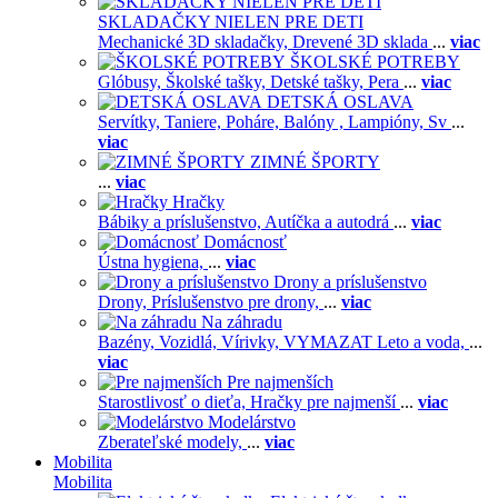
SKLADAČKY NIELEN PRE DETI
Mechanické 3D skladačky,
Drevené 3D sklada
...
viac
ŠKOLSKÉ POTREBY
Glóbusy,
Školské tašky,
Detské tašky,
Pera
...
viac
DETSKÁ OSLAVA
Servítky,
Taniere,
Poháre,
Balóny ,
Lampióny,
Sv
...
viac
ZIMNÉ ŠPORTY
...
viac
Hračky
Bábiky a príslušenstvo,
Autíčka a autodrá
...
viac
Domácnosť
Ústna hygiena,
...
viac
Drony a príslušenstvo
Drony,
Príslušenstvo pre drony,
...
viac
Na záhradu
Bazény,
Vozidlá,
Vírivky,
VYMAZAT Leto a voda,
...
viac
Pre najmenších
Starostlivosť o dieťa,
Hračky pre najmenší
...
viac
Modelárstvo
Zberateľské modely,
...
viac
Mobilita
Mobilita