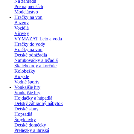
Na záhradu
Pre najmenších
Modelárstvo
Hračky na von
Bazény
Vozidlá
Vírivky
VYMAZAT Leto a voda
Hračky do vody
Hračky na von
Detské odrážadlá
Nafukovačky a ležadlá
Skateboardy a korčule
Kolobežky
Bicykle
Vodné športy
Vonkajšie hry
Vonkajšie hry
Hojdačky a húpadlá
Detský záhradný nábytok
Detské stany
Hopsadlá
Šmyklavky
Detské domčeky
Preliezky a ihriská