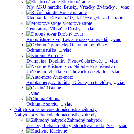
Elektro náradie
Píly,
AKU náradie,
Brúsky,
Vŕtačky,
Zváračky
...
viac
Ručné náradie
Kladivá,
Kliešte a hasáky,
Kľúče a gola sad
...
viac
Motorové stroje
Generátory,
Vibračné Dosky,
...
viac
Drobný tovar
Autopríslušenstvo,
Lepiace pásky a lepidlá
...
viac
Ochranné pomôcky
Ochranné rúška,
...
viac
Kúrenie
Dymovina,
Doplnky,
Plynové ohrievače,
...
viac
Náradie-Príslušenstvo
Určené pre vŕtačku / uťahovačku / elektric
...
viac
Auto-moto
Autokamery,
Autorádiá,
Držiaky na telefóny,
...
viac
Ostatné
...
viac
Obrana
Ochranné spreje,
...
viac
Nábytok a zariadenie domácnosti a záhrady
Nábytok a zariadenie domácnosti a záhrady
Záhradný nábytok
Zostavy,
Lehátka,
Stoly,
Stoličky a kreslá,
Ser
...
viac
Kuchyne