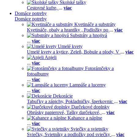
Školské tašky
Cestovné kufre,
...
viac
Domáce potreby
Domáce potreby
Kvetináče a substráty
Kvetináče, obaly a hrantíky ,
Podložky po
...
viac
Substráty a hnojivá
...
viac
Umelé kvety
Umelé kvety a kytice,
Zeleň,
Bobule a plody,
V
...
viac
Anjeli
...
viac
Fotorámčeky a
fotoalbumy
...
viac
Lampáše a lucerny
...
viac
Dekorácie
Tabuľky a zápichy,
Pokladničky, šperkovnic
...
viac
Darčekové doplnky
Obrúsky papierové,
Tašky darčekové,
...
viac
Kahance a náplne
...
viac
Sviečky a svietniky
Sviečky,
Svietníky a podložky pod sviečky
...
viac