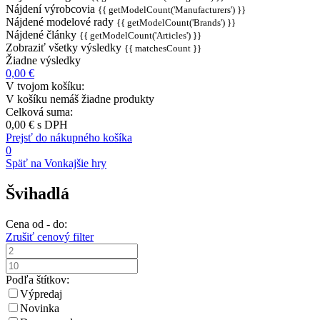
Nájdení výrobcovia
{{ getModelCount('Manufacturers') }}
Nájdené modelové rady
{{ getModelCount('Brands') }}
Nájdené články
{{ getModelCount('Articles') }}
Zobraziť všetky výsledky
{{ matchesCount }}
Žiadne výsledky
0,00 €
V tvojom košíku:
V košíku nemáš žiadne produkty
Celková suma:
0,00 €
s DPH
Prejsť do nákupného košíka
0
Späť na Vonkajšie hry
Švihadlá
Cena od - do:
Zrušiť cenový filter
Podľa štítkov:
Výpredaj
Novinka