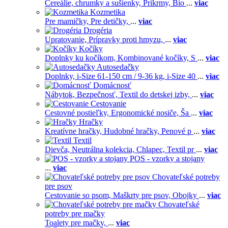
Cereálie, chrumky a sušienky,
Príkrmy,
Bio
...
viac
Kozmetika
Pre mamičky,
Pre detičky,
...
viac
Drogéria
Upratovanie,
Prípravky proti hmyzu,
...
viac
Kočíky
Doplnky ku kočíkom,
Kombinované kočíky,
S
...
viac
Autosedačky
Doplnky,
i-Size 61-150 cm / 9-36 kg,
i-Size 40
...
viac
Domácnosť
Nábytok,
Bezpečnosť,
Textil do detskej izby,
...
viac
Cestovanie
Cestovné postieľky,
Ergonomické nosiče,
Ša
...
viac
Hračky
Kreatívne hračky,
Hudobné hračky,
Penové p
...
viac
Textil
Dievča,
Neutrálna kolekcia,
Chlapec,
Textil pr
...
viac
POS - vzorky a stojany
...
viac
Chovateľské potreby
pre psov
Cestovanie so psom,
Maškrty pre psov,
Obojky
...
viac
Chovateľské
potreby pre mačky
Toalety pre mačky,
...
viac