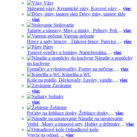
Vázy
Sklenené vázy,
Keramické vázy,
Kovové vázy
...
viac
Dózy, misy, taniere sklo
...
viac
Stolovanie
Taniere a súpravy,
Misy a misky ,
Príbory,
Poh
...
viac
Varenie,pečenie
Hrnce a sady hrncov ,
Tlakové hrnce,
Panvice,
...
viac
Párty
Tortové sviečky a fontány,
Napichovátka,
...
viac
Náradie a pomôcky
do kuchyne
Formičky a vykrajovačky,
Formy na pečenie,
...
viac
Kúpelňa a WC
Koše na prádlo,
Dávkovače,
Lavóry, vandle,
...
viac
Zaváranie
...
viac
Sušiaky
...
viac
Žehlenie
Poťahy na žehliace dosky,
Žehliace dosky,
...
viac
Náradie na upratovanie
Vedrá ,
Mopy a mopové sety,
Hubky a drôtenky
...
viac
Odpadkové koše
Vrecia na odpad,
...
viac