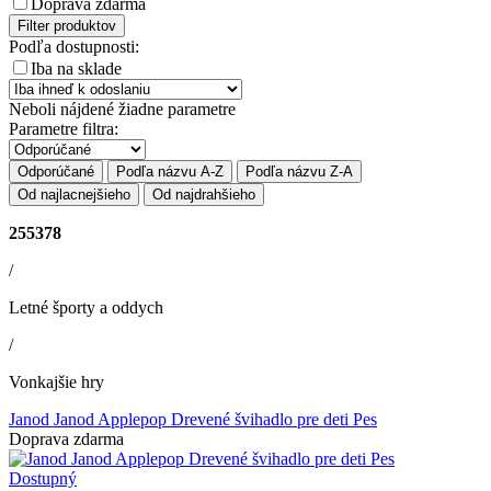
Doprava zdarma
Filter produktov
Podľa dostupnosti:
Iba na sklade
Neboli nájdené žiadne parametre
Parametre filtra:
Odporúčané
Podľa názvu A-Z
Podľa názvu Z-A
Od najlacnejšieho
Od najdrahšieho
255378
/
Letné športy a oddych
/
Vonkajšie hry
Janod Janod Applepop Drevené švihadlo pre deti Pes
Doprava zdarma
Dostupný