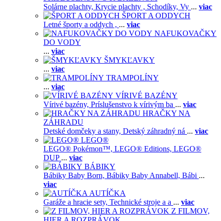
Solárne plachty,
Krycie plachty ,
Schodíky,
Vy
...
viac
ŠPORT A ODDYCH
Letné športy a oddych ,
...
viac
NAFUKOVAČKY
DO VODY
...
viac
ŠMYKĽAVKY
...
viac
TRAMPOLÍNY
...
viac
VÍRIVÉ BAZÉNY
Vírivé bazény,
Príslušenstvo k vírivým ba
...
viac
HRAČKY NA
ZÁHRADU
Detské domčeky a stany,
Detský záhradný ná
...
viac
LEGO®
LEGO® Pokémon™,
LEGO® Editions,
LEGO®
DUP
...
viac
BÁBIKY
Bábiky Baby Born,
Bábiky Baby Annabell,
Bábi
...
viac
AUTÍČKA
Garáže a hracie sety,
Technické stroje a a
...
viac
Z FILMOV,
HIER A ROZPRÁVOK