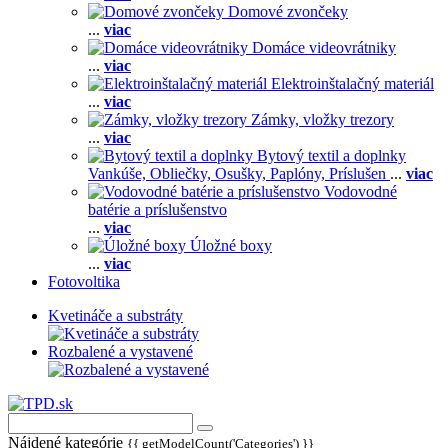
Domové zvončeky
...
viac
Domáce videovrátniky
...
viac
Elektroinštalačný materiál
...
viac
Zámky, vložky trezory
...
viac
Bytový textil a doplnky
Vankúše,
Obliečky,
Osušky,
Paplóny,
Príslušen
...
viac
Vodovodné
batérie a príslušenstvo
...
viac
Úložné boxy
...
viac
Fotovoltika
Kvetináče a substráty
Rozbalené a vystavené
Nájdené kategórie
{{ getModelCount('Categories') }}