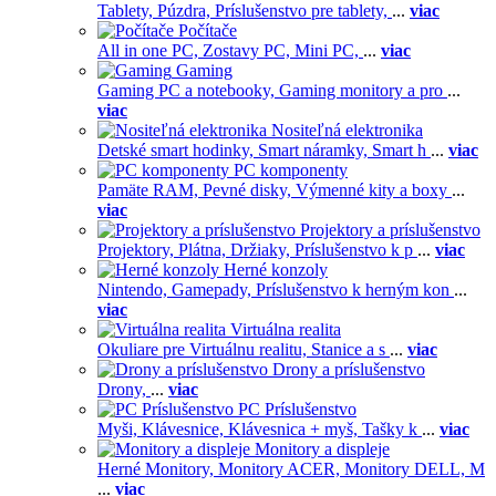
Tablety,
Púzdra,
Príslušenstvo pre tablety,
...
viac
Počítače
All in one PC,
Zostavy PC,
Mini PC,
...
viac
Gaming
Gaming PC a notebooky,
Gaming monitory a pro
...
viac
Nositeľná elektronika
Detské smart hodinky,
Smart náramky,
Smart h
...
viac
PC komponenty
Pamäte RAM,
Pevné disky,
Výmenné kity a boxy
...
viac
Projektory a príslušenstvo
Projektory,
Plátna,
Držiaky,
Príslušenstvo k p
...
viac
Herné konzoly
Nintendo,
Gamepady,
Príslušenstvo k herným kon
...
viac
Virtuálna realita
Okuliare pre Virtuálnu realitu,
Stanice a s
...
viac
Drony a príslušenstvo
Drony,
...
viac
PC Príslušenstvo
Myši,
Klávesnice,
Klávesnica + myš,
Tašky k
...
viac
Monitory a displeje
Herné Monitory,
Monitory ACER,
Monitory DELL,
M
...
viac