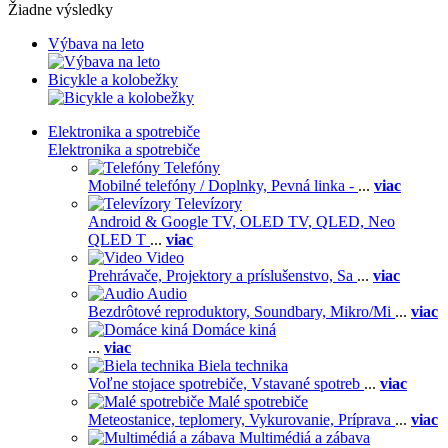
Žiadne výsledky
Výbava na leto
Bicykle a kolobežky
Elektronika a spotrebiče
Elektronika a spotrebiče
Telefóny
Mobilné telefóny / Doplnky,
Pevná linka -
...
viac
Televízory
Android & Google TV,
OLED TV,
QLED, Neo
QLED T
...
viac
Video
Prehrávače,
Projektory a príslušenstvo,
Sa
...
viac
Audio
Bezdrôtové reproduktory,
Soundbary,
Mikro/Mi
...
viac
Domáce kiná
...
viac
Biela technika
Voľne stojace spotrebiče,
Vstavané spotreb
...
viac
Malé spotrebiče
Meteostanice, teplomery,
Vykurovanie,
Príprava
...
viac
Multimédiá a zábava