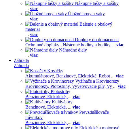
Nákupné tašky a košíky
...
viac
Úložné boxy a vaky
...
viac
Balenie a obalový
material
...
viac
Doplnky do domácnosti
Ochranné doplnky ,
Nástenné hodiny a budíky
...
viac
Náhradné diely
...
viac
Záhrada
Záhrada
Kosačky
Akumulátorové,
Benzínové,
Elektrické,
Robot
...
viac
Vyžínače a Krovinorezy
Krovinorezy,
Plotostrihy,
Vyvetvovacie píly,
Vy
...
viac
Plotostrihy
Benzínové,
Elektrické,
...
viac
Kultivátory
Benzínové,
Elektrické,
...
viac
Prevzdušňovače
trávnikov
Benzínové,
Elektrické,
...
viac
Elektrické a motorové