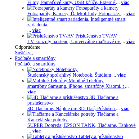
Filmy,
Pamäťové karty,
USB kľúče,
Externé
...
viac
Fotoaparáty a kamery
Fotoaparáty,
Kamery,
Ďalekohľady,
Fotopasce,
...
viac
Inteligentné smart
zariadenia.
...
viac
Príslušenstvo TV/AV
TV konzoly na stenu,
Univerzálne diaľkové ov
...
viac
Odporúčame:
Sušičky
, ...
Počítače a smartfóny
Počítače a smartfóny
Notebooky
Študentský spoľahlivý Notebook,
Štúdium
...
viac
Mobilné Telefóny
smartfóny Samsung,
iPhone,
smartfóny Xiaomi,
t
...
viac
3D Tlačiarne a
príslušenstvo
3D Tlačiarne,
Náplne pre 3D Tlač,
Príslušen
...
viac
Tlačiarne a
Kancelárske potreby
SUPER Dopredaj EPSON TANK,
Tlačiarne,
Tankové
...
viac
Tablety a príslušenstvo