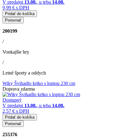
V predajni
13.08.
, u teba
14.08.
9,99 €
s DPH
Pridať do košíka
Porovnať
200199
/
Vonkajšie hry
/
Letné športy a oddych
Wiky Švihadlo krtko s loptou 230 cm
Doprava zdarma
Dostupný
V predajni
13.08.
, u teba
14.08.
2,57 €
s DPH
Pridať do košíka
Porovnať
255376