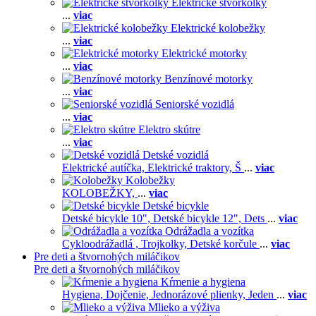
Elektrické štvorkolky
...
viac
Elektrické kolobežky
...
viac
Elektrické motorky
...
viac
Benzínové motorky
...
viac
Seniorské vozidlá
...
viac
Elektro skútre
...
viac
Detské vozidlá
Elektrické autíčka,
Elektrické traktory,
Š
...
viac
Kolobežky
KOLOBEŽKY,
...
viac
Detské bicykle
Detské bicykle 10",
Detské bicykle 12",
Dets
...
viac
Odrážadla a vozítka
Cykloodrážadlá ,
Trojkolky,
Detské korčule
...
viac
Pre deti a štvornohých miláčikov
Pre deti a štvornohých miláčikov
Kŕmenie a hygiena
Hygiena,
Dojčenie,
Jednorázové plienky,
Jeden
...
viac
Mlieko a výživa