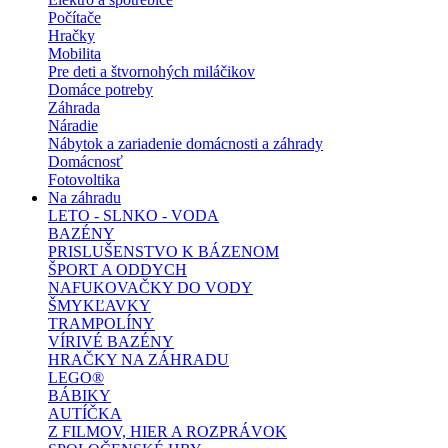
Počítače
Hračky
Mobilita
Pre deti a štvornohých miláčikov
Domáce potreby
Záhrada
Náradie
Nábytok a zariadenie domácnosti a záhrady
Domácnosť
Fotovoltika
Na záhradu
LETO - SLNKO - VODA
BAZÉNY
PRISLUŠENSTVO K BÁZENOM
ŠPORT A ODDYCH
NAFUKOVAČKY DO VODY
ŠMYKĽAVKY
TRAMPOLÍNY
VÍRIVÉ BAZÉNY
HRAČKY NA ZÁHRADU
LEGO®
BÁBIKY
AUTÍČKA
Z FILMOV, HIER A ROZPRÁVOK