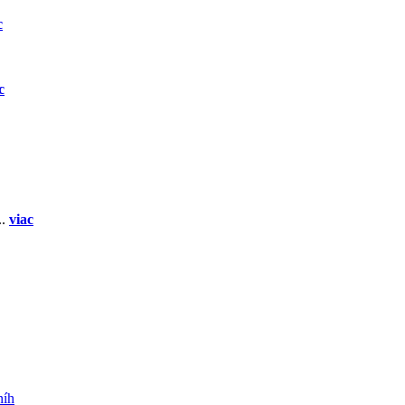
c
c
..
viac
níh