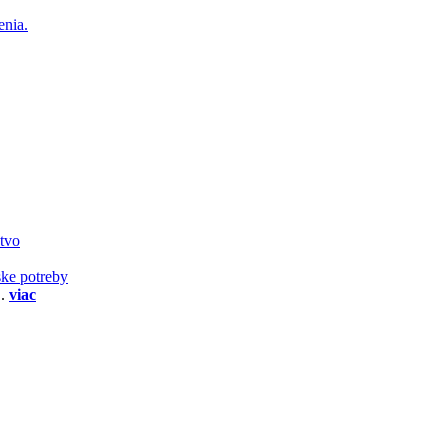
enia.
stvo
ske potreby
..
viac