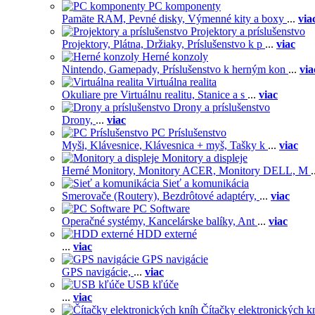
PC komponenty
Pamäte RAM,
Pevné disky,
Výmenné kity a boxy
...
via
Projektory a príslušenstvo
Projektory,
Plátna,
Držiaky,
Príslušenstvo k p
...
viac
Herné konzoly
Nintendo,
Gamepady,
Príslušenstvo k herným kon
...
via
Virtuálna realita
Okuliare pre Virtuálnu realitu,
Stanice a s
...
viac
Drony a príslušenstvo
Drony,
...
viac
PC Príslušenstvo
Myši,
Klávesnice,
Klávesnica + myš,
Tašky k
...
viac
Monitory a displeje
Herné Monitory,
Monitory ACER,
Monitory DELL,
M
.
Sieť a komunikácia
Smerovače (Routery),
Bezdrôtové adaptéry,
...
viac
PC Software
Operačné systémy,
Kancelárske balíky,
Ant
...
viac
HDD externé
...
viac
GPS navigácie
GPS navigácie,
...
viac
USB kľúče
...
viac
Čítačky elektronických k