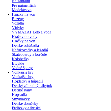
Na záhradu
Pre najmenších
Modelárstvo
Hračky na von
Bazény
Vozidlá
Vírivky
VYMAZAT Leto a voda
Hračky do vody
Hračky na von
Detské odrážadlá
Nafukovačky a ležadlá
Skateboardy a korčule
Kolobežky
Bicykle
Vodné športy
Vonkajšie hry
Vonkajšie hry
Hojdačky a húpadlá
Detský záhradný nábytok
Detské stany
Hopsadlá
Šmyklavky
Detské domčeky
Preliezky a ihriská