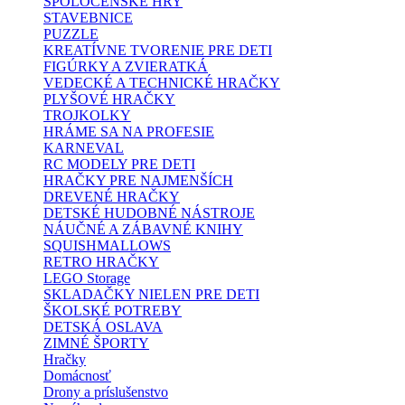
SPOLOČENSKÉ HRY
STAVEBNICE
PUZZLE
KREATÍVNE TVORENIE PRE DETI
FIGÚRKY A ZVIERATKÁ
VEDECKÉ A TECHNICKÉ HRAČKY
PLYŠOVÉ HRAČKY
TROJKOLKY
HRÁME SA NA PROFESIE
KARNEVAL
RC MODELY PRE DETI
HRAČKY PRE NAJMENŠÍCH
DREVENÉ HRAČKY
DETSKÉ HUDOBNÉ NÁSTROJE
NÁUČNÉ A ZÁBAVNÉ KNIHY
SQUISHMALLOWS
RETRO HRAČKY
LEGO Storage
SKLADAČKY NIELEN PRE DETI
ŠKOLSKÉ POTREBY
DETSKÁ OSLAVA
ZIMNÉ ŠPORTY
Hračky
Domácnosť
Drony a príslušenstvo