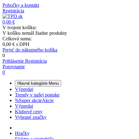
Pobočky a kontakt
Registrácia
0,00 €
V tvojom košíku:
V košíku nemáš žiadne produkty
Celková suma:
0,00 €
s DPH
Prejsť do nákupného košíka
0
Prihlásenie
Registrácia
Porovnanie
0
Hlavné kategórie
Menu
Výpredaj
Trendy v našej ponuke
%
Super akcie
Akcie
Výpredaj
Klubové ceny
Vybrané značky
Hračky
Elektro a spotrebiče