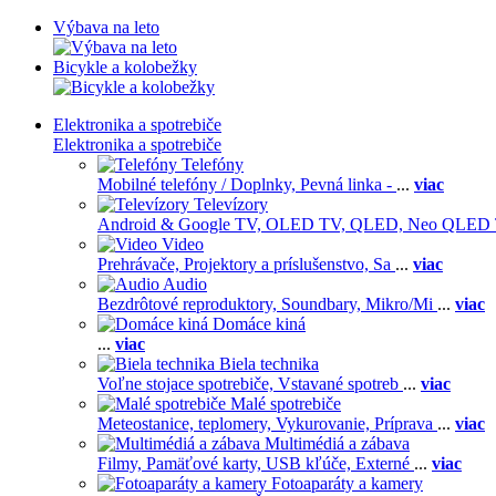
Výbava na leto
Bicykle a kolobežky
Elektronika a spotrebiče
Elektronika a spotrebiče
Telefóny
Mobilné telefóny / Doplnky,
Pevná linka -
...
viac
Televízory
Android & Google TV,
OLED TV,
QLED, Neo QLED
Video
Prehrávače,
Projektory a príslušenstvo,
Sa
...
viac
Audio
Bezdrôtové reproduktory,
Soundbary,
Mikro/Mi
...
viac
Domáce kiná
...
viac
Biela technika
Voľne stojace spotrebiče,
Vstavané spotreb
...
viac
Malé spotrebiče
Meteostanice, teplomery,
Vykurovanie,
Príprava
...
viac
Multimédiá a zábava
Filmy,
Pamäťové karty,
USB kľúče,
Externé
...
viac
Fotoaparáty a kamery