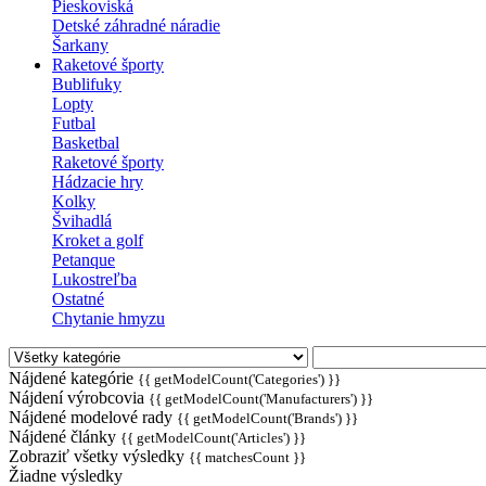
Pieskoviská
Detské záhradné náradie
Šarkany
Raketové športy
Bublifuky
Lopty
Futbal
Basketbal
Raketové športy
Hádzacie hry
Kolky
Švihadlá
Kroket a golf
Petanque
Lukostreľba
Ostatné
Chytanie hmyzu
Nájdené kategórie
{{ getModelCount('Categories') }}
Nájdení výrobcovia
{{ getModelCount('Manufacturers') }}
Nájdené modelové rady
{{ getModelCount('Brands') }}
Nájdené články
{{ getModelCount('Articles') }}
Zobraziť všetky výsledky
{{ matchesCount }}
Žiadne výsledky