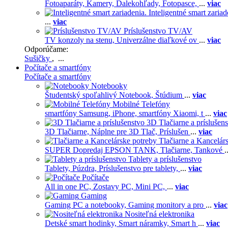
Fotoaparáty,
Kamery,
Ďalekohľady,
Fotopasce,
...
viac
Inteligentné smart zariad
...
viac
Príslušenstvo TV/AV
TV konzoly na stenu,
Univerzálne diaľkové ov
...
viac
Odporúčame:
Sušičky
, ...
Počítače a smartfóny
Počítače a smartfóny
Notebooky
Študentský spoľahlivý Notebook,
Štúdium
...
viac
Mobilné Telefóny
smartfóny Samsung,
iPhone,
smartfóny Xiaomi,
t
...
viac
3D Tlačiarne a príslušen
3D Tlačiarne,
Náplne pre 3D Tlač,
Príslušen
...
viac
Tlačiarne a Kancelár
SUPER Dopredaj EPSON TANK,
Tlačiarne,
Tankové
.
Tablety a príslušenstvo
Tablety,
Púzdra,
Príslušenstvo pre tablety,
...
viac
Počítače
All in one PC,
Zostavy PC,
Mini PC,
...
viac
Gaming
Gaming PC a notebooky,
Gaming monitory a pro
...
viac
Nositeľná elektronika
Detské smart hodinky,
Smart náramky,
Smart h
...
viac