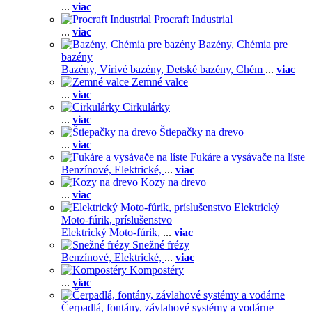
...
viac
Procraft Industrial
...
viac
Bazény, Chémia pre
bazény
Bazény,
Vírivé bazény,
Detské bazény,
Chém
...
viac
Zemné valce
...
viac
Cirkulárky
...
viac
Štiepačky na drevo
...
viac
Fukáre a vysávače na líste
Benzínové,
Elektrické,
...
viac
Kozy na drevo
...
viac
Elektrický
Moto-fúrik, príslušenstvo
Elektrický Moto-fúrik,
...
viac
Snežné frézy
Benzínové,
Elektrické,
...
viac
Kompostéry
...
viac
Čerpadlá, fontány, závlahové systémy a vodárne