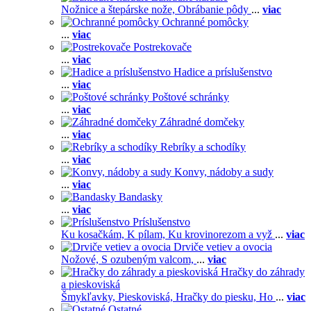
Nožnice a štepárske nože,
Obrábanie pôdy
...
viac
Ochranné pomôcky
...
viac
Postrekovače
...
viac
Hadice a príslušenstvo
...
viac
Poštové schránky
...
viac
Záhradné domčeky
...
viac
Rebríky a schodíky
...
viac
Konvy, nádoby a sudy
...
viac
Bandasky
...
viac
Príslušenstvo
Ku kosačkám,
K pílam,
Ku krovinorezom a vyž
...
viac
Drviče vetiev a ovocia
Nožové,
S ozubeným valcom,
...
viac
Hračky do záhrady
a pieskoviská
Šmykľavky,
Pieskoviská,
Hračky do piesku,
Ho
...
viac
Ostatné