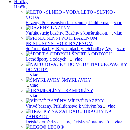
Hračky
Hračky
LETO - SLNKO -
VODA
Bazény,
Príslušenstvo k bazénom,
Paddleboa
...
viac
BAZÉNY
Nafukovacie bazény,
Bazény s konštrukciou,
...
viac
PRISLUŠENSTVO K BÁZENOM
Solárne plachty,
Krycie plachty ,
Schodíky,
Vy
...
viac
ŠPORT A ODDYCH
Letné športy a oddych ,
...
viac
NAFUKOVAČKY
DO VODY
...
viac
ŠMYKĽAVKY
...
viac
TRAMPOLÍNY
...
viac
VÍRIVÉ BAZÉNY
Vírivé bazény,
Príslušenstvo k vírivým ba
...
viac
HRAČKY NA
ZÁHRADU
Detské domčeky a stany,
Detský záhradný ná
...
viac
LEGO®