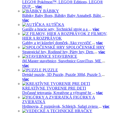
LEGO® Pokémon™,
LEGO® Editions,
LEGO®
DUP
...
viac
BÁBIKY
Bábiky Baby Born,
Bábiky Baby Annabell,
Bábi
...
viac
AUTÍČKA
Garáže a hracie sety,
Technické stroje a a
...
viac
Z FILMOV,
HIER A ROZPRÁVOK
Gabby a jej kúzelný domček,
Ako vycvičiť
...
viac
SPOLOČENSKÉ HRY
Strategické hry,
Rodinné hry,
Párty hry,
Dets
...
viac
STAVEBNICE
iM.Master stavebnice,
Stavebnice GraviTrax,
ME
...
viac
PUZZLE
Detské puzzle,
3D Puzzle,
Puzzle 300d,
Puzzle 5
...
viac
KREATÍVNE TVORENIE PRE DETI
Dočasné tetovania,
Kreatívne a výtvarné hr
...
viac
FIGÚRKY A
ZVIERATKÁ
Hrdinovia,
Z rozprávok,
Schleich,
Safari zviera
...
viac