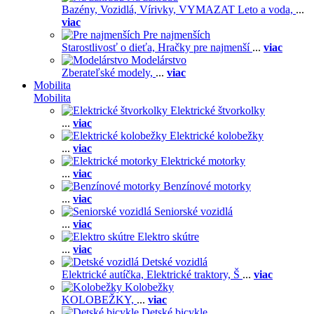
Bazény,
Vozidlá,
Vírivky,
VYMAZAT Leto a voda,
...
viac
Pre najmenších
Starostlivosť o dieťa,
Hračky pre najmenší
...
viac
Modelárstvo
Zberateľské modely,
...
viac
Mobilita
Mobilita
Elektrické štvorkolky
...
viac
Elektrické kolobežky
...
viac
Elektrické motorky
...
viac
Benzínové motorky
...
viac
Seniorské vozidlá
...
viac
Elektro skútre
...
viac
Detské vozidlá
Elektrické autíčka,
Elektrické traktory,
Š
...
viac
Kolobežky
KOLOBEŽKY,
...
viac
Detské bicykle