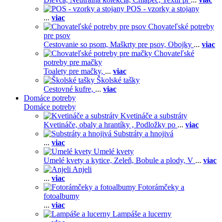
POS - vzorky a stojany
...
viac
Chovateľské potreby
pre psov
Cestovanie so psom,
Maškrty pre psov,
Obojky
...
viac
Chovateľské
potreby pre mačky
Toalety pre mačky,
...
viac
Školské tašky
Cestovné kufre,
...
viac
Domáce potreby
Domáce potreby
Kvetináče a substráty
Kvetináče, obaly a hrantíky ,
Podložky po
...
viac
Substráty a hnojivá
...
viac
Umelé kvety
Umelé kvety a kytice,
Zeleň,
Bobule a plody,
V
...
viac
Anjeli
...
viac
Fotorámčeky a
fotoalbumy
...
viac
Lampáše a lucerny