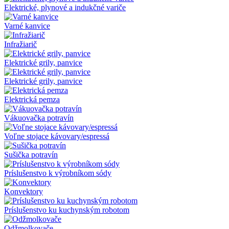
Elektrické, plynové a indukčné variče
Varné kanvice
Infražiarič
Elektrické grily, panvice
Elektrické grily, panvice
Elektrická pemza
Vákuovačka potravín
Voľne stojace kávovary/espressá
Sušička potravín
Príslušenstvo k výrobníkom sódy
Konvektory
Príslušenstvo ku kuchynským robotom
Odžmolkovače