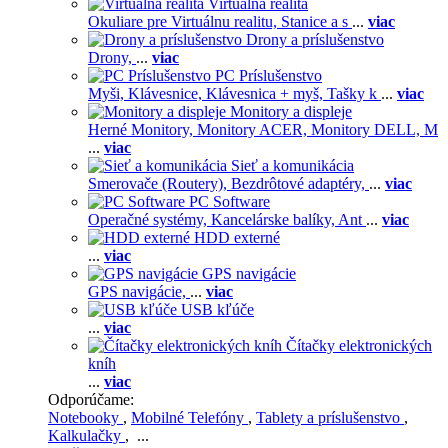
Virtuálna realita
Okuliare pre Virtuálnu realitu,
Stanice a s
...
viac
Drony a príslušenstvo
Drony,
...
viac
PC Príslušenstvo
Myši,
Klávesnice,
Klávesnica + myš,
Tašky k
...
viac
Monitory a displeje
Herné Monitory,
Monitory ACER,
Monitory DELL,
M
...
viac
Sieť a komunikácia
Smerovače (Routery),
Bezdrôtové adaptéry,
...
viac
PC Software
Operačné systémy,
Kancelárske balíky,
Ant
...
viac
HDD externé
...
viac
GPS navigácie
GPS navigácie,
...
viac
USB kľúče
...
viac
Čítačky elektronických
kníh
...
viac
Odporúčame:
Notebooky
,
Mobilné Telefóny
,
Tablety a príslušenstvo
,
Kalkulačky
, ...