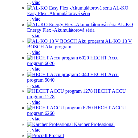
...
viac
AL-KO
Easy Flex -Akumulátorová séria
...
viac
AL-KO
Energy Flex -Akumulátorová séria
...
viac
AL-KO 18 V
BOSCH Aku program
...
viac
HECHT Accu
program 6020
...
viac
HECHT Accu
program 5040
...
viac
HECHT ACCU
program 1278
...
viac
HECHT ACCU
program 6260
...
viac
Kärcher Professional
...
viac
Procraft