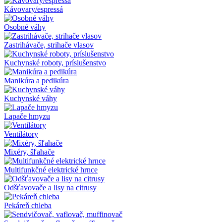
Kávovary/espressá
Osobné váhy
Zastrihávače, strihače vlasov
Kuchynské roboty, príslušenstvo
Manikúra a pedikúra
Kuchynské váhy
Lapače hmyzu
Ventilátory
Mixéry, šľahače
Multifunkčné elektrické hrnce
Odšťavovače a lisy na citrusy
Pekáreň chleba