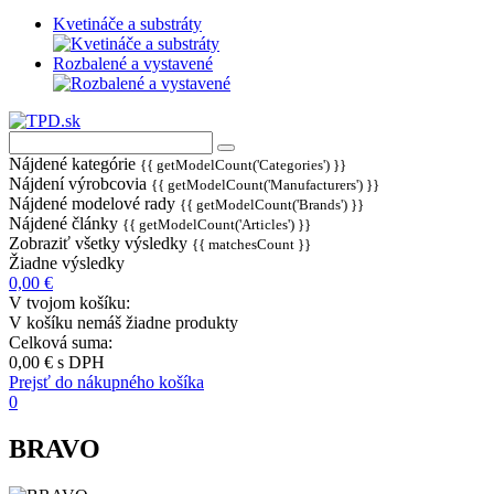
Kvetináče a substráty
Rozbalené a vystavené
Nájdené kategórie
{{ getModelCount('Categories') }}
Nájdení výrobcovia
{{ getModelCount('Manufacturers') }}
Nájdené modelové rady
{{ getModelCount('Brands') }}
Nájdené články
{{ getModelCount('Articles') }}
Zobraziť všetky výsledky
{{ matchesCount }}
Žiadne výsledky
0,00 €
V tvojom košíku:
V košíku nemáš žiadne produkty
Celková suma:
0,00 €
s DPH
Prejsť do nákupného košíka
0
BRAVO