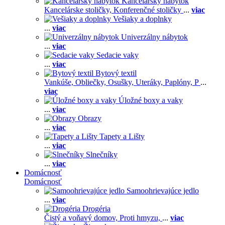
Kancelársky nábytok
Kancelárske stoličky,
Konferenčné stoličky
...
viac
Vešiaky a doplnky
...
viac
Univerzálny nábytok
...
viac
Sedacie vaky
...
viac
Bytový textil
Vankúše,
Obliečky,
Osušky,
Uteráky,
Paplóny,
P
...
viac
Úložné boxy a vaky
...
viac
Obrazy
...
viac
Tapety a Lišty
...
viac
Slnečníky
...
viac
Domácnosť
Domácnosť
Samoohrievajúce jedlo
...
viac
Drogéria
Čistý a voňavý domov,
Proti hmyzu,
...
viac