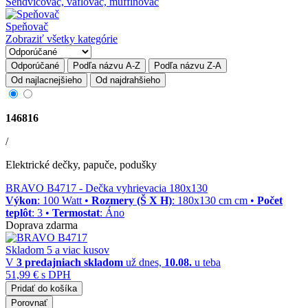
Sendvičovač, vaflovač, muffinovač
Speňovač
Zobraziť všetky kategórie
Odporúčané
Podľa názvu A-Z
Podľa názvu Z-A
Od najlacnejšieho
Od najdrahšieho
146816
/
Elektrické dečky, papuče, podušky
BRAVO B4717
- Dečka vyhrievacia 180x130
Výkon
: 100 Watt •
Rozmery (Š X H)
: 180x130 cm cm •
Počet
teplôt
: 3 •
Termostat
: Áno
Doprava zdarma
Skladom 5 a viac kusov
V
3 predajniach
skladom
už dnes,
10.08.
u teba
51,99 €
s DPH
Pridať do košíka
Porovnať