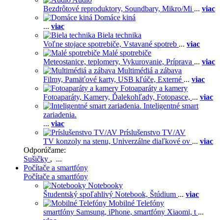
Bezdrôtové reproduktory,
Soundbary,
Mikro/Mi
...
viac
Domáce kiná
...
viac
Biela technika
Voľne stojace spotrebiče,
Vstavané spotreb
...
viac
Malé spotrebiče
Meteostanice, teplomery,
Vykurovanie,
Príprava
...
viac
Multimédiá a zábava
Filmy,
Pamäťové karty,
USB kľúče,
Externé
...
viac
Fotoaparáty a kamery
Fotoaparáty,
Kamery,
Ďalekohľady,
Fotopasce,
...
viac
Inteligentné smart
zariadenia.
...
viac
Príslušenstvo TV/AV
TV konzoly na stenu,
Univerzálne diaľkové ov
...
viac
Odporúčame:
Sušičky
, ...
Počítače a smartfóny
Počítače a smartfóny
Notebooky
Študentský spoľahlivý Notebook,
Štúdium
...
viac
Mobilné Telefóny
smartfóny Samsung,
iPhone,
smartfóny Xiaomi,
t
...