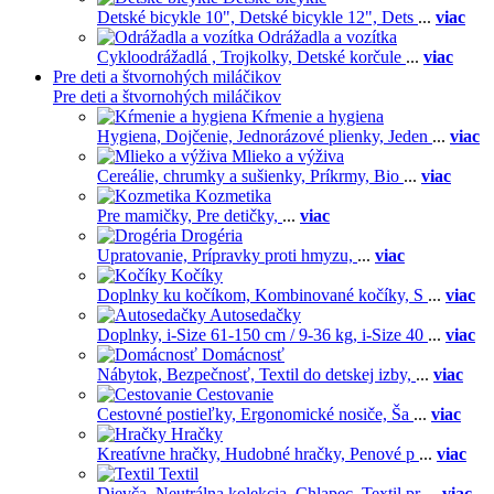
Detské bicykle 10",
Detské bicykle 12",
Dets
...
viac
Odrážadla a vozítka
Cykloodrážadlá ,
Trojkolky,
Detské korčule
...
viac
Pre deti a štvornohých miláčikov
Pre deti a štvornohých miláčikov
Kŕmenie a hygiena
Hygiena,
Dojčenie,
Jednorázové plienky,
Jeden
...
viac
Mlieko a výživa
Cereálie, chrumky a sušienky,
Príkrmy,
Bio
...
viac
Kozmetika
Pre mamičky,
Pre detičky,
...
viac
Drogéria
Upratovanie,
Prípravky proti hmyzu,
...
viac
Kočíky
Doplnky ku kočíkom,
Kombinované kočíky,
S
...
viac
Autosedačky
Doplnky,
i-Size 61-150 cm / 9-36 kg,
i-Size 40
...
viac
Domácnosť
Nábytok,
Bezpečnosť,
Textil do detskej izby,
...
viac
Cestovanie
Cestovné postieľky,
Ergonomické nosiče,
Ša
...
viac
Hračky
Kreatívne hračky,
Hudobné hračky,
Penové p
...
viac
Textil
Dievča,
Neutrálna kolekcia,
Chlapec,
Textil pr
...
viac