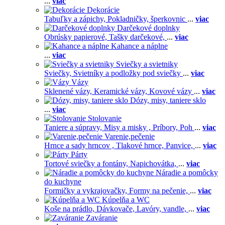
...
viac
Dekorácie
Tabuľky a zápichy,
Pokladničky, šperkovnic
...
viac
Darčekové doplnky
Obrúsky papierové,
Tašky darčekové,
...
viac
Kahance a náplne
...
viac
Sviečky a svietniky
Sviečky,
Svietníky a podložky pod sviečky
...
viac
Vázy
Sklenené vázy,
Keramické vázy,
Kovové vázy
...
viac
Dózy, misy, taniere sklo
...
viac
Stolovanie
Taniere a súpravy,
Misy a misky ,
Príbory,
Poh
...
viac
Varenie,pečenie
Hrnce a sady hrncov ,
Tlakové hrnce,
Panvice,
...
viac
Párty
Tortové sviečky a fontány,
Napichovátka,
...
viac
Náradie a pomôcky
do kuchyne
Formičky a vykrajovačky,
Formy na pečenie,
...
viac
Kúpelňa a WC
Koše na prádlo,
Dávkovače,
Lavóry, vandle,
...
viac
Zaváranie