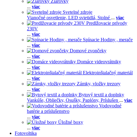
Žiarovky
...
viac
Svetelné zdroje
Vianočné osvetlenie,
LED svietidlá,
Stolné
...
viac
Predlžovacie prívody
230V
...
viac
Spínacie Hodiny , merače
...
viac
Domové zvončeky
...
viac
Domáce videovrátniky
...
viac
Elektroinštalačný materiál
...
viac
Zámky, vložky trezory
...
viac
Bytový textil a doplnky
Vankúše,
Obliečky,
Osušky,
Paplóny,
Príslušen
...
viac
Vodovodné
batérie a príslušenstvo
...
viac
Úložné boxy
...
viac
Fotovoltika