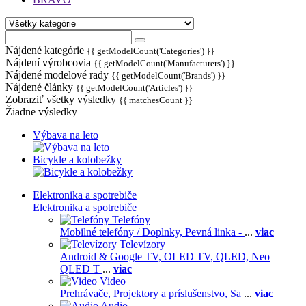
Nájdené kategórie
{{ getModelCount('Categories') }}
Nájdení výrobcovia
{{ getModelCount('Manufacturers') }}
Nájdené modelové rady
{{ getModelCount('Brands') }}
Nájdené články
{{ getModelCount('Articles') }}
Zobraziť všetky výsledky
{{ matchesCount }}
Žiadne výsledky
Výbava na leto
Bicykle a kolobežky
Elektronika a spotrebiče
Elektronika a spotrebiče
Telefóny
Mobilné telefóny / Doplnky,
Pevná linka -
...
viac
Televízory
Android & Google TV,
OLED TV,
QLED, Neo
QLED T
...
viac
Video
Prehrávače,
Projektory a príslušenstvo,
Sa
...
viac
Audio