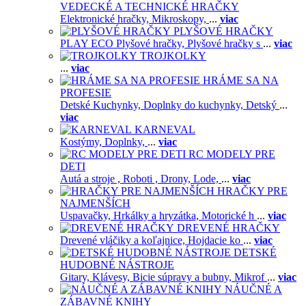
VEDECKÉ A TECHNICKÉ HRAČKY
Elektronické hračky,
Mikroskopy,
...
viac
PLYŠOVÉ HRAČKY
PLAY ECO Plyšové hračky,
Plyšové hračky s
...
viac
TROJKOLKY
...
viac
HRÁME SA NA
PROFESIE
Detské Kuchynky,
Doplnky do kuchynky,
Detský
...
viac
KARNEVAL
Kostýmy,
Doplnky,
...
viac
RC MODELY PRE
DETI
Autá a stroje ,
Roboti ,
Drony,
Lode,
...
viac
HRAČKY PRE
NAJMENŠÍCH
Uspavačky,
Hrkálky a hryzátka,
Motorické h
...
viac
DREVENÉ HRAČKY
Drevené vláčiky a koľajnice,
Hojdacie ko
...
viac
DETSKÉ
HUDOBNÉ NÁSTROJE
Gitary,
Klávesy,
Bicie súpravy a bubny,
Mikrof
...
viac
NÁUČNÉ A
ZÁBAVNÉ KNIHY