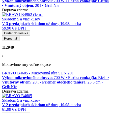
Výkon mikrovlnného ohrevu
: 700 W •
Farba vonkajšia
: Čierna
•
Vnútorný objem
: 20 l •
Gril
: Nie
Doprava zdarma
Skladom 5 a viac kusov
V
3 predajniach
skladom
už dnes,
10.08.
u teba
59,90 €
s DPH
Pridať do košíka
Porovnať
112940
/
Mikrovlnné rúry voľne stojace
BRAVO B4605
- Mikrovlnná rúra SUN 20l
Výkon mikrovlnného ohrevu
: 700 W •
Farba vonkajšia
: Biela •
Vnútorný objem
: 20 l •
Priemer otočného taniera
: 25.5 cm •
Gril
: Nie
Doprava zdarma
Skladom 5 a viac kusov
V
2 predajniach
skladom
už dnes,
10.08.
u teba
61,99 €
s DPH