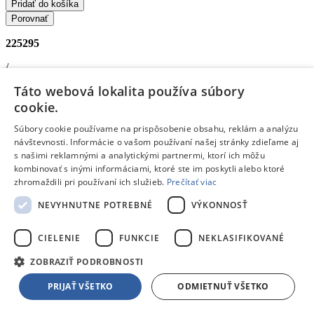
Pridať do košíka
Porovnať
225295
/
Táto webová lokalita používa súbory
Akumulátorové vysávače
cookie.
BRAVO B4965
- Akumulátorový ručný vysávač ALI DE LUXE
Možnosti vysávania
: Na suché aj mokré vysávanie •
Objem
Súbory cookie používame na prispôsobenie obsahu, reklám a analýzu
nádoby na prach
: 0.5 l •
Výstupný filter
: HEPA filter •
návštevnosti. Informácie o vašom používaní našej stránky zdieľame aj
Cyklónové vysávanie
: áno •
Doba prevádzky
: 25 minút
s našimi reklamnými a analytickými partnermi, ktorí ich môžu
Doprava zdarma
kombinovať s inými informáciami, ktoré ste im poskytli alebo ktoré
zhromaždili pri používaní ich služieb.
Prečítať viac
Skladom 5 a viac kusov
V
2 predajniach
skladom
už dnes,
10.08.
u teba
NEVYHNUTNE POTREBNÉ
VÝKONNOSŤ
71,99 €
s DPH
Pridať do košíka
CIELENIE
FUNKCIE
NEKLASIFIKOVANÉ
Porovnať
ZOBRAZIŤ PODROBNOSTI
187512
PRIJAŤ VŠETKO
ODMIETNUŤ VŠETKO
/