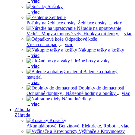
...
viac
Sušiaky
...
viac
Žehlenie
Poťahy na žehliace dosky,
Žehliace dosky,
...
viac
Náradie na upratovanie
Vedrá ,
Mopy a mopové sety,
Hubky a drôtenky
...
viac
Odpadkové koše
Vrecia na odpad,
...
viac
Nákupné tašky a košíky
...
viac
Úložné boxy a vaky
...
viac
Balenie a obalový
material
...
viac
Doplnky do domácnosti
Ochranné doplnky ,
Nástenné hodiny a budíky
...
viac
Náhradné diely
...
viac
Záhrada
Záhrada
Kosačky
Akumulátorové,
Benzínové,
Elektrické,
Robot
...
viac
Vyžínače a Krovinorezy