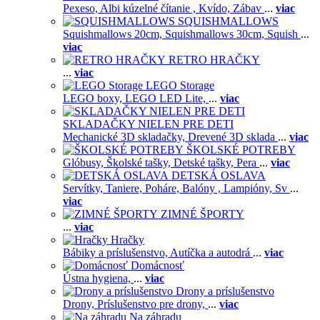
Pexeso,
Albi kúzelné čítanie ,
Kvído,
Zábav
...
viac
SQUISHMALLOWS
Squishmallows 20cm,
Squishmallows 30cm,
Squish
...
viac
RETRO HRAČKY
...
viac
LEGO Storage
LEGO boxy,
LEGO LED Lite,
...
viac
SKLADAČKY NIELEN PRE DETI
Mechanické 3D skladačky,
Drevené 3D sklada
...
viac
ŠKOLSKÉ POTREBY
Glóbusy,
Školské tašky,
Detské tašky,
Pera
...
viac
DETSKÁ OSLAVA
Servítky,
Taniere,
Poháre,
Balóny ,
Lampióny,
Sv
...
viac
ZIMNÉ ŠPORTY
...
viac
Hračky
Bábiky a príslušenstvo,
Autíčka a autodrá
...
viac
Domácnosť
Ústna hygiena,
...
viac
Drony a príslušenstvo
Drony,
Príslušenstvo pre drony,
...
viac
Na záhradu