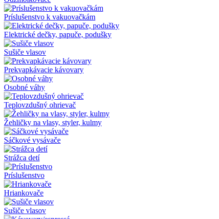
Príslušenstvo k vakuovačkám
Elektrické dečky, papuče, podušky
Sušiče vlasov
Prekvapkávacie kávovary
Osobné váhy
Teplovzdušný ohrievač
Žehličky na vlasy, styler, kulmy
Sáčkové vysávače
Strážca detí
Príslušenstvo
Hriankovače
Sušiče vlasov