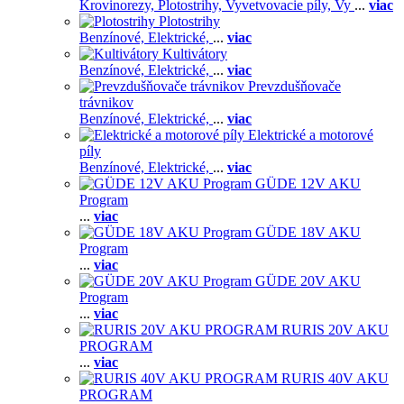
Krovinorezy,
Plotostrihy,
Vyvetvovacie píly,
Vy
...
viac
Plotostrihy
Benzínové,
Elektrické,
...
viac
Kultivátory
Benzínové,
Elektrické,
...
viac
Prevzdušňovače
trávnikov
Benzínové,
Elektrické,
...
viac
Elektrické a motorové
píly
Benzínové,
Elektrické,
...
viac
GÜDE 12V AKU
Program
...
viac
GÜDE 18V AKU
Program
...
viac
GÜDE 20V AKU
Program
...
viac
RURIS 20V AKU
PROGRAM
...
viac
RURIS 40V AKU
PROGRAM