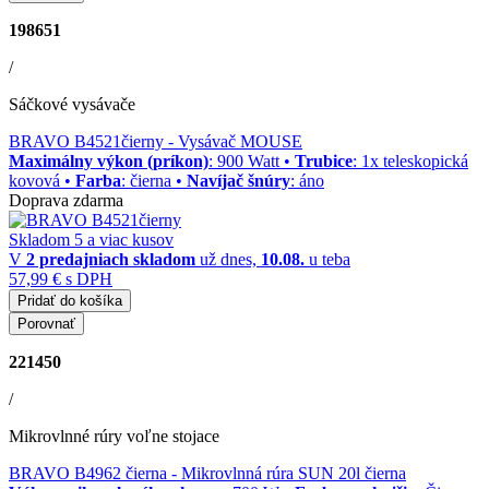
198651
/
Sáčkové vysávače
BRAVO B4521čierny
- Vysávač MOUSE
Maximálny výkon (príkon)
: 900 Watt •
Trubice
: 1x teleskopická
kovová •
Farba
: čierna •
Navíjač šnúry
: áno
Doprava zdarma
Skladom 5 a viac kusov
V
2 predajniach
skladom
už dnes,
10.08.
u teba
57,99 €
s DPH
Pridať do košíka
Porovnať
221450
/
Mikrovlnné rúry voľne stojace
BRAVO B4962 čierna
- Mikrovlnná rúra SUN 20l čierna