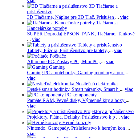
viac
3D Tlačiarne a
príslušenstvo
3D Tlačiarne,
Náplne pre 3D Tlač,
Príslušen
...
viac
Tlačiarne a
Kancelárske potreby
SUPER Dopredaj EPSON TANK,
Tlačiarne,
Tankové
...
viac
Tablety a príslušenstvo
Tablety,
Púzdra,
Príslušenstvo pre tablety,
...
viac
Počítače
All in one PC,
Zostavy PC,
Mini PC,
...
viac
Gaming
Gaming PC a notebooky,
Gaming monitory a pro
...
viac
Nositeľná elektronika
Detské smart hodinky,
Smart náramky,
Smart h
...
viac
PC komponenty
Pamäte RAM,
Pevné disky,
Výmenné kity a boxy
...
viac
Projektory a príslušenstvo
Projektory,
Plátna,
Držiaky,
Príslušenstvo k p
...
viac
Herné konzoly
Nintendo,
Gamepady,
Príslušenstvo k herným kon
...
viac