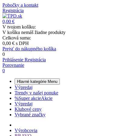
Pobočky a kontakt
Registrácia
0,00 €
V tvojom košíku:
V košíku nemáš žiadne produkty
Celková suma:
0,00 €
s DPH
Prejsť do nákupného košíka
0
Prihlásenie
Registrácia
Porovnanie
0
Hlavné kategórie
Menu
Výpredaj
Trendy v našej ponuke
%
Super akcie
Akcie
Výpredaj
Klubové ceny
Vybrané značky
Výrobcovia
BRAVO