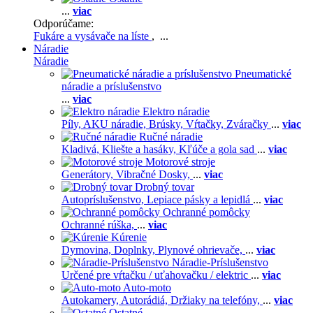
...
viac
Odporúčame:
Fukáre a vysávače na líste
, ...
Náradie
Náradie
Pneumatické
náradie a príslušenstvo
...
viac
Elektro náradie
Píly,
AKU náradie,
Brúsky,
Vŕtačky,
Zváračky
...
viac
Ručné náradie
Kladivá,
Kliešte a hasáky,
Kľúče a gola sad
...
viac
Motorové stroje
Generátory,
Vibračné Dosky,
...
viac
Drobný tovar
Autopríslušenstvo,
Lepiace pásky a lepidlá
...
viac
Ochranné pomôcky
Ochranné rúška,
...
viac
Kúrenie
Dymovina,
Doplnky,
Plynové ohrievače,
...
viac
Náradie-Príslušenstvo
Určené pre vŕtačku / uťahovačku / elektric
...
viac
Auto-moto
Autokamery,
Autorádiá,
Držiaky na telefóny,
...
viac
Ostatné