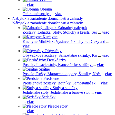
...
viac
Obrana
Ochranné spreje,
...
viac
Nábytok a zariadenie domácnosti a záhrady
Nábytok a zariadenie domácnosti a záhrady
Záhradný nábytok
Zostavy,
Lehátka,
Stoly,
Stoličky a kreslá,
Ser
...
viac
Kuchyne
Kuchyne MiniMax,
Vystavené kuchyne,
Drezy a d
...
viac
Obývačky
Obývačkové zostavy,
Samostatné skrinky,
Ko
...
viac
Detské izby
Postele,
Písacie stoly,
Kancelárske stoličky
...
viac
Spálne
Postele,
Rošty,
Matrace a toppery,
Šatníky,
Noč
...
viac
Predsiene
Predsieňové zostavy,
Botníky,
Samostatné sk
...
viac
Stoly a stoličky
Jedálenské stoly,
Jedálenské a barové stol
...
viac
Sedačky
...
viac
Písacie stoly
...
viac