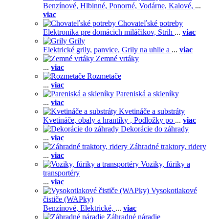
Benzínové,
Hlbinné,
Ponorné,
Vodárne,
Kalové,
...
viac
Chovateľské potreby
Elektronika pre domácich miláčikov,
Strih
...
viac
Grily
Elektrické grily, panvice,
Grily na uhlie a
...
viac
Zemné vrtáky
...
viac
Rozmetače
...
viac
Pareniská a skleníky
...
viac
Kvetináče a substráty
Kvetináče, obaly a hrantíky ,
Podložky po
...
viac
Dekorácie do záhrady
...
viac
Záhradné traktory, ridery
...
viac
Voziky, fúriky a
transportéry
...
viac
Vysokotlakové
čističe (WAPky)
Benzínové,
Elektrické,
...
viac
Záhradné náradie