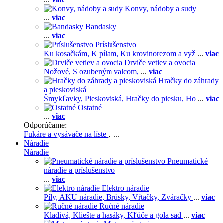
Konvy, nádoby a sudy
...
viac
Bandasky
...
viac
Príslušenstvo
Ku kosačkám,
K pílam,
Ku krovinorezom a vyž
...
viac
Drviče vetiev a ovocia
Nožové,
S ozubeným valcom,
...
viac
Hračky do záhrady
a pieskoviská
Šmykľavky,
Pieskoviská,
Hračky do piesku,
Ho
...
viac
Ostatné
...
viac
Odporúčame:
Fukáre a vysávače na líste
, ...
Náradie
Náradie
Pneumatické
náradie a príslušenstvo
...
viac
Elektro náradie
Píly,
AKU náradie,
Brúsky,
Vŕtačky,
Zváračky
...
viac
Ručné náradie
Kladivá,
Kliešte a hasáky,
Kľúče a gola sad
...
viac