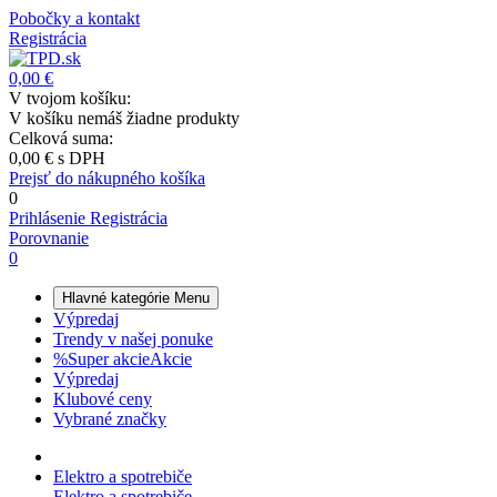
Pobočky a kontakt
Registrácia
0,00 €
V tvojom košíku:
V košíku nemáš žiadne produkty
Celková suma:
0,00 €
s DPH
Prejsť do nákupného košíka
0
Prihlásenie
Registrácia
Porovnanie
0
Hlavné kategórie
Menu
Výpredaj
Trendy v našej ponuke
%
Super akcie
Akcie
Výpredaj
Klubové ceny
Vybrané značky
Elektro a spotrebiče
Elektro a spotrebiče