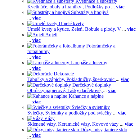
Kvetináče a substráty
Kvetináče, obaly a hrantíky ,
Podložky po
...
viac
Substráty a hnojivá
...
viac
Umelé kvety
Umelé kvety a kytice,
Zeleň,
Bobule a plody,
V
...
viac
Anjeli
...
viac
Fotorámčeky a
fotoalbumy
...
viac
Lampáše a lucerny
...
viac
Dekorácie
Tabuľky a zápichy,
Pokladničky, šperkovnic
...
viac
Darčekové doplnky
Obrúsky papierové,
Tašky darčekové,
...
viac
Kahance a náplne
...
viac
Sviečky a svietniky
Sviečky,
Svietníky a podložky pod sviečky
...
viac
Vázy
Sklenené vázy,
Keramické vázy,
Kovové vázy
...
viac
Dózy, misy, taniere sklo
...
viac