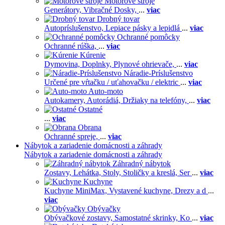
Motorové stroje
Generátory,
Vibračné Dosky,
...
viac
Drobný tovar
Autopríslušenstvo,
Lepiace pásky a lepidlá
...
viac
Ochranné pomôcky
Ochranné rúška,
...
viac
Kúrenie
Dymovina,
Doplnky,
Plynové ohrievače,
...
viac
Náradie-Príslušenstvo
Určené pre vŕtačku / uťahovačku / elektric
...
viac
Auto-moto
Autokamery,
Autorádiá,
Držiaky na telefóny,
...
viac
Ostatné
...
viac
Obrana
Ochranné spreje,
...
viac
Nábytok a zariadenie domácnosti a záhrady
Nábytok a zariadenie domácnosti a záhrady
Záhradný nábytok
Zostavy,
Lehátka,
Stoly,
Stoličky a kreslá,
Ser
...
viac
Kuchyne
Kuchyne MiniMax,
Vystavené kuchyne,
Drezy a d
...
viac
Obývačky
Obývačkové zostavy,
Samostatné skrinky,
Ko
...
viac