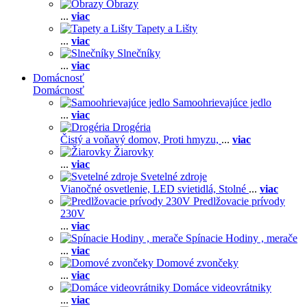
Obrazy
...
viac
Tapety a Lišty
...
viac
Slnečníky
...
viac
Domácnosť
Domácnosť
Samoohrievajúce jedlo
...
viac
Drogéria
Čistý a voňavý domov,
Proti hmyzu,
...
viac
Žiarovky
...
viac
Svetelné zdroje
Vianočné osvetlenie,
LED svietidlá,
Stolné
...
viac
Predlžovacie prívody
230V
...
viac
Spínacie Hodiny , merače
...
viac
Domové zvončeky
...
viac
Domáce videovrátniky
...
viac