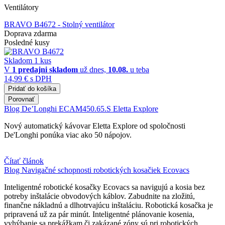
Ventilátory
BRAVO B4672
- Stolný ventilátor
Doprava zdarma
Posledné kusy
Skladom 1 kus
V
1 predajni
skladom
už dnes,
10.08.
u teba
14,99 €
s DPH
Pridať do košíka
Porovnať
Blog
De’Longhi ECAM450.65.S Eletta Explore
Nový automatický kávovar Eletta Explore od spoločnosti
De'Longhi ponúka viac ako 50 nápojov.
Čítať článok
Blog
Navigačné schopnosti robotických kosačiek Ecovacs
Inteligentné robotické kosačky Ecovacs sa navigujú a kosia bez
potreby inštalácie obvodových káblov. Zabudnite na zložitú,
finančne nákladnú a dlhotrvajúcu inštaláciu. Robotická kosačka je
pripravená už za pár minút. Inteligentné plánovanie kosenia,
vyhýbanie sa prekážkam či zakázané zóny sú pri robotických