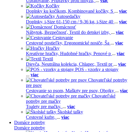
Upratovanie,
Prípravky proti hmyzu,
...
viac
Kočíky
Doplnky ku kočíkom,
Kombinované kočíky,
S
...
viac
Autosedačky
Doplnky,
i-Size 61-150 cm / 9-36 kg,
i-Size 40
...
viac
Domácnosť
Nábytok,
Bezpečnosť,
Textil do detskej izby,
...
viac
Cestovanie
Cestovné postieľky,
Ergonomické nosiče,
Ša
...
viac
Hračky
Kreatívne hračky,
Hudobné hračky,
Penové p
...
viac
Textil
Dievča,
Neutrálna kolekcia,
Chlapec,
Textil pr
...
viac
POS - vzorky a stojany
...
viac
Chovateľské potreby
pre psov
Cestovanie so psom,
Maškrty pre psov,
Obojky
...
viac
Chovateľské
potreby pre mačky
Toalety pre mačky,
...
viac
Školské tašky
Cestovné kufre,
...
viac
Domáce potreby
Domáce potreby