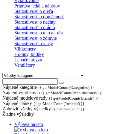
Vykurovanie
Príprava jedál a nápojov
Starostlivosť o dieťa
Starostlivosť o domácnosť
Starostlivosť o nechty
Starostlivosť o prádlo
Starostlivosť o telo a krásu
Starostlivosť o zdravie
Starostlivosť o vlasy
Vlhkomery
Hodiny, budíky
Lapače hmyzu
Ventilátory
Nájdené kategórie
{{ getModelCount('Categories') }}
Nájdení výrobcovia
{{ getModelCount('Manufacturers') }}
Nájdené modelové rady
{{ getModelCount('Brands') }}
Nájdené články
{{ getModelCount('Articles') }}
Zobraziť všetky výsledky
{{ matchesCount }}
Žiadne výsledky
Výbava na leto