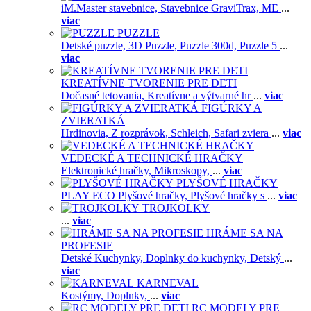
iM.Master stavebnice,
Stavebnice GraviTrax,
ME
...
viac
PUZZLE
Detské puzzle,
3D Puzzle,
Puzzle 300d,
Puzzle 5
...
viac
KREATÍVNE TVORENIE PRE DETI
Dočasné tetovania,
Kreatívne a výtvarné hr
...
viac
FIGÚRKY A
ZVIERATKÁ
Hrdinovia,
Z rozprávok,
Schleich,
Safari zviera
...
viac
VEDECKÉ A TECHNICKÉ HRAČKY
Elektronické hračky,
Mikroskopy,
...
viac
PLYŠOVÉ HRAČKY
PLAY ECO Plyšové hračky,
Plyšové hračky s
...
viac
TROJKOLKY
...
viac
HRÁME SA NA
PROFESIE
Detské Kuchynky,
Doplnky do kuchynky,
Detský
...
viac
KARNEVAL
Kostýmy,
Doplnky,
...
viac
RC MODELY PRE