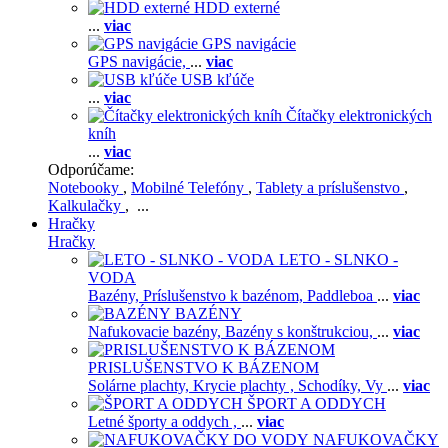
HDD externé
...
viac
GPS navigácie
GPS navigácie,
...
viac
USB kľúče
...
viac
Čítačky elektronických
kníh
...
viac
Odporúčame:
Notebooky
,
Mobilné Telefóny
,
Tablety a príslušenstvo
,
Kalkulačky
, ...
Hračky
Hračky
LETO - SLNKO -
VODA
Bazény,
Príslušenstvo k bazénom,
Paddleboa
...
viac
BAZÉNY
Nafukovacie bazény,
Bazény s konštrukciou,
...
viac
PRISLUŠENSTVO K BÁZENOM
Solárne plachty,
Krycie plachty ,
Schodíky,
Vy
...
viac
ŠPORT A ODDYCH
Letné športy a oddych ,
...
viac
NAFUKOVAČKY