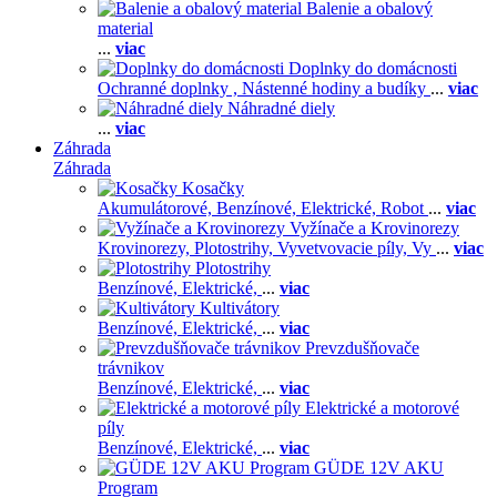
Balenie a obalový
material
...
viac
Doplnky do domácnosti
Ochranné doplnky ,
Nástenné hodiny a budíky
...
viac
Náhradné diely
...
viac
Záhrada
Záhrada
Kosačky
Akumulátorové,
Benzínové,
Elektrické,
Robot
...
viac
Vyžínače a Krovinorezy
Krovinorezy,
Plotostrihy,
Vyvetvovacie píly,
Vy
...
viac
Plotostrihy
Benzínové,
Elektrické,
...
viac
Kultivátory
Benzínové,
Elektrické,
...
viac
Prevzdušňovače
trávnikov
Benzínové,
Elektrické,
...
viac
Elektrické a motorové
píly
Benzínové,
Elektrické,
...
viac
GÜDE 12V AKU
Program