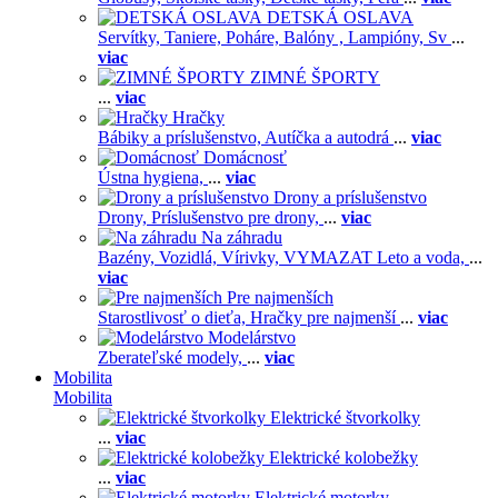
DETSKÁ OSLAVA
Servítky,
Taniere,
Poháre,
Balóny ,
Lampióny,
Sv
...
viac
ZIMNÉ ŠPORTY
...
viac
Hračky
Bábiky a príslušenstvo,
Autíčka a autodrá
...
viac
Domácnosť
Ústna hygiena,
...
viac
Drony a príslušenstvo
Drony,
Príslušenstvo pre drony,
...
viac
Na záhradu
Bazény,
Vozidlá,
Vírivky,
VYMAZAT Leto a voda,
...
viac
Pre najmenších
Starostlivosť o dieťa,
Hračky pre najmenší
...
viac
Modelárstvo
Zberateľské modely,
...
viac
Mobilita
Mobilita
Elektrické štvorkolky
...
viac
Elektrické kolobežky
...
viac
Elektrické motorky