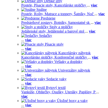
Detské izby
Postele,
Písacie stoly,
Kancelárske stoličky
...
viac
Spálne
Postele,
Rošty,
Matrace a toppery,
Šatníky,
Noč
...
viac
Predsiene
Predsieňové zostavy,
Botníky,
Samostatné sk
...
viac
Stoly a stoličky
Jedálenské stoly,
Jedálenské a barové stol
...
viac
Sedačky
...
viac
Písacie stoly
...
viac
Kancelársky nábytok
Kancelárske stoličky,
Konferenčné stoličky
...
viac
Vešiaky a doplnky
...
viac
Univerzálny nábytok
...
viac
Sedacie vaky
...
viac
Bytový textil
Vankúše,
Obliečky,
Osušky,
Uteráky,
Paplóny,
P
...
viac
Úložné boxy a vaky
...
viac