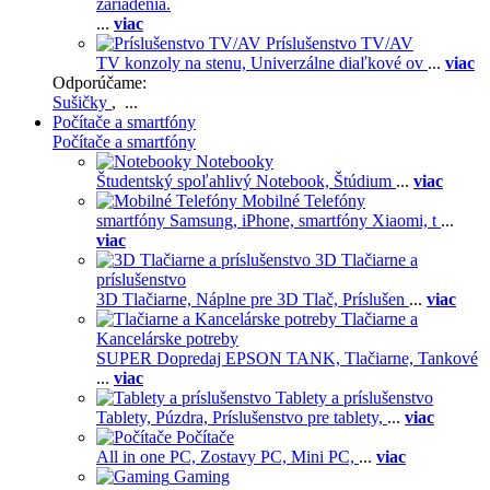
zariadenia.
...
viac
Príslušenstvo TV/AV
TV konzoly na stenu,
Univerzálne diaľkové ov
...
viac
Odporúčame:
Sušičky
, ...
Počítače a smartfóny
Počítače a smartfóny
Notebooky
Študentský spoľahlivý Notebook,
Štúdium
...
viac
Mobilné Telefóny
smartfóny Samsung,
iPhone,
smartfóny Xiaomi,
t
...
viac
3D Tlačiarne a
príslušenstvo
3D Tlačiarne,
Náplne pre 3D Tlač,
Príslušen
...
viac
Tlačiarne a
Kancelárske potreby
SUPER Dopredaj EPSON TANK,
Tlačiarne,
Tankové
...
viac
Tablety a príslušenstvo
Tablety,
Púzdra,
Príslušenstvo pre tablety,
...
viac
Počítače
All in one PC,
Zostavy PC,
Mini PC,
...
viac
Gaming