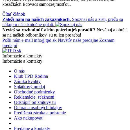
kosačkách Ecovacs samozrejmosťou.
Čítať článok
Záleží nám na našich zákazníkoch.
Spoznaj nás a zisti, prečo sa
nákup u nás skutočne oplatí.
Nevieš sa rozhodnúť alebo potrebuješ poradiť?
Neváhaj a obráť
sa na našich odborníkov, sú tu len pre teba!
Pošli nám e-mail
info@tpd.sk
Navštív naše predajne
Zoznam
predajní
Informácie a kontakty
Informácie a kontakty
O nás
Klub TPD Rodina
Záruka kvality
Splátkový predaj
Obchodné podmienky
Reklamácie, sťažnosti
Odstúpiť od zmluvy tu
Ochrana osobných údajov
Predĺžená záruka a poistenie
Ako nakupovať
Predajne a kontakty