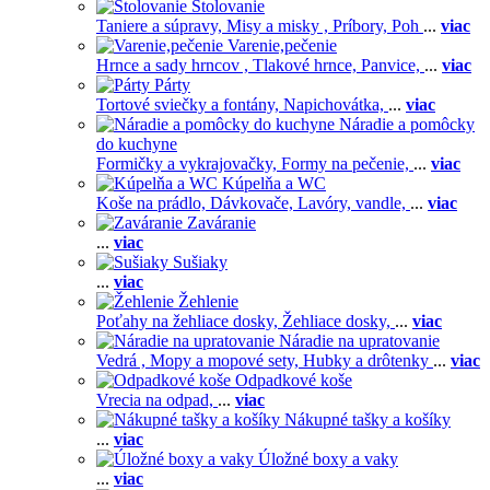
Stolovanie
Taniere a súpravy,
Misy a misky ,
Príbory,
Poh
...
viac
Varenie,pečenie
Hrnce a sady hrncov ,
Tlakové hrnce,
Panvice,
...
viac
Párty
Tortové sviečky a fontány,
Napichovátka,
...
viac
Náradie a pomôcky
do kuchyne
Formičky a vykrajovačky,
Formy na pečenie,
...
viac
Kúpelňa a WC
Koše na prádlo,
Dávkovače,
Lavóry, vandle,
...
viac
Zaváranie
...
viac
Sušiaky
...
viac
Žehlenie
Poťahy na žehliace dosky,
Žehliace dosky,
...
viac
Náradie na upratovanie
Vedrá ,
Mopy a mopové sety,
Hubky a drôtenky
...
viac
Odpadkové koše
Vrecia na odpad,
...
viac
Nákupné tašky a košíky
...
viac
Úložné boxy a vaky
...
viac