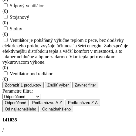
Stĺpový ventilátor
(
0
)
Stojanový
(
0
)
Stolný
(
0
)
Ventilátor je poháňaný výlučne teplom z pece, bez dodávky
elektrického prúdu, zvyšuje účinnosť a šetrí energiu. Zabezpečuje
efektívnejšiu distribúciu tepla a väčší komfort v miestnosti, a to
takmer nehlučne a úplne zadarmo. Viac tepla pri rovnakom
vykurovacom výkone.
(
0
)
Ventilátor pod radiátor
(
0
)
Zobraziť
1
produktov
Zrušiť výber
Zavrieť filter
Parametre filtra:
Odporúčané
Podľa názvu A-Z
Podľa názvu Z-A
Od najlacnejšieho
Od najdrahšieho
141035
/