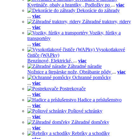
Kvetináče, obaly a hrantíky ,
Podložky po
...
viac
Dekorácie do záhrady
...
viac
Záhradné traktory, ridery
...
viac
Voziky, fúriky a
transportéry
...
viac
Vysokotlakové
čističe (WAPky)
Benzínové,
Elektrické,
...
viac
Záhradné náradie
Nožnice a štepárske nože,
Obrábanie pôdy
...
viac
Ochranné pomôcky
...
viac
Postrekovače
...
viac
Hadice a príslušenstvo
...
viac
Poštové schránky
...
viac
Záhradné domčeky
...
viac
Rebríky a schodíky
...
viac