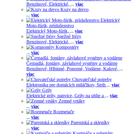
Benzínové,
Elektrické,
...
viac
Kozy na drevo
...
viac
Elektrický
Moto-fúrik, príslušenstvo
Elektrický Moto-fúrik,
...
viac
Snežné frézy
Benzínové,
Elektrické,
...
viac
Kompostéry
...
viac
Čerpadlá, fontány, závlahové systémy a vodárne
Benzínové,
Hlbinné,
Ponorné,
Vodárne,
Kalové,
...
viac
Chovateľské potreby
Elektronika pre domácich miláčikov,
Strih
...
viac
Grily
Elektrické grily, panvice,
Grily na uhlie a
...
viac
Zemné vrtáky
...
viac
Rozmetače
...
viac
Pareniská a skleníky
...
viac
Kvetináče a substráty