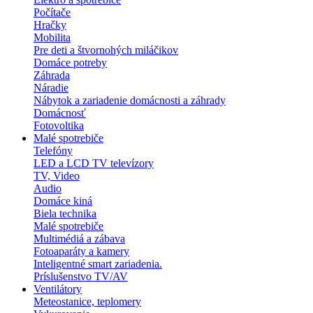
Počítače
Hračky
Mobilita
Pre deti a štvornohých miláčikov
Domáce potreby
Záhrada
Náradie
Nábytok a zariadenie domácnosti a záhrady
Domácnosť
Fotovoltika
Malé spotrebiče
Telefóny
LED a LCD TV televízory
TV, Video
Audio
Domáce kiná
Biela technika
Malé spotrebiče
Multimédiá a zábava
Fotoaparáty a kamery
Inteligentné smart zariadenia.
Príslušenstvo TV/AV
Ventilátory
Meteostanice, teplomery