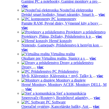
Gaming PC a notebooky,
Gaming monitory a pro
...
viac
Nositeľná elektronika
Detské smart hodinky,
Smart náramky,
Smart h
...
viac
PC komponenty
Pamäte RAM,
Pevné disky,
Výmenné kity a boxy
...
viac
Projektory a príslušenstvo
Projektory,
Plátna,
Držiaky,
Príslušenstvo k p
...
viac
Herné konzoly
Nintendo,
Gamepady,
Príslušenstvo k herným kon
...
viac
Virtuálna realita
Okuliare pre Virtuálnu realitu,
Stanice a s
...
viac
Drony a príslušenstvo
Drony,
...
viac
PC Príslušenstvo
Myši,
Klávesnice,
Klávesnica + myš,
Tašky k
...
viac
Monitory a displeje
Herné Monitory,
Monitory ACER,
Monitory DELL,
M
...
viac
Sieť a komunikácia
Smerovače (Routery),
Bezdrôtové adaptéry,
...
viac
PC Software
Operačné systémy,
Kancelárske balíky,
Ant
...
viac