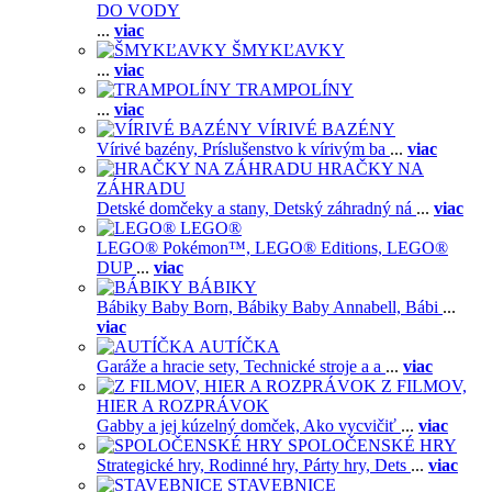
DO VODY
...
viac
ŠMYKĽAVKY
...
viac
TRAMPOLÍNY
...
viac
VÍRIVÉ BAZÉNY
Vírivé bazény,
Príslušenstvo k vírivým ba
...
viac
HRAČKY NA
ZÁHRADU
Detské domčeky a stany,
Detský záhradný ná
...
viac
LEGO®
LEGO® Pokémon™,
LEGO® Editions,
LEGO®
DUP
...
viac
BÁBIKY
Bábiky Baby Born,
Bábiky Baby Annabell,
Bábi
...
viac
AUTÍČKA
Garáže a hracie sety,
Technické stroje a a
...
viac
Z FILMOV,
HIER A ROZPRÁVOK
Gabby a jej kúzelný domček,
Ako vycvičiť
...
viac
SPOLOČENSKÉ HRY
Strategické hry,
Rodinné hry,
Párty hry,
Dets
...
viac
STAVEBNICE