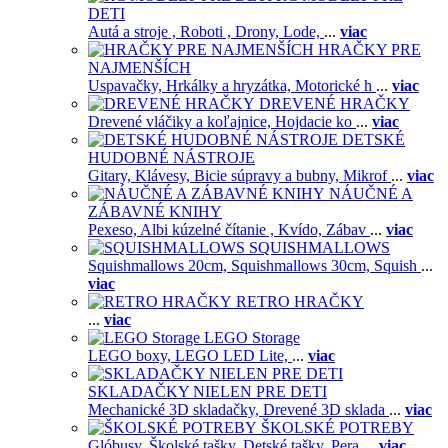
DETI
Autá a stroje ,
Roboti ,
Drony,
Lode,
...
viac
HRAČKY PRE
NAJMENŠÍCH
Uspavačky,
Hrkálky a hryzátka,
Motorické h
...
viac
DREVENÉ HRAČKY
Drevené vláčiky a koľajnice,
Hojdacie ko
...
viac
DETSKÉ
HUDOBNÉ NÁSTROJE
Gitary,
Klávesy,
Bicie súpravy a bubny,
Mikrof
...
viac
NÁUČNÉ A
ZÁBAVNÉ KNIHY
Pexeso,
Albi kúzelné čítanie ,
Kvído,
Zábav
...
viac
SQUISHMALLOWS
Squishmallows 20cm,
Squishmallows 30cm,
Squish
...
viac
RETRO HRAČKY
...
viac
LEGO Storage
LEGO boxy,
LEGO LED Lite,
...
viac
SKLADAČKY NIELEN PRE DETI
Mechanické 3D skladačky,
Drevené 3D sklada
...
viac
ŠKOLSKÉ POTREBY
Glóbusy,
Školské tašky,
Detské tašky,
Pera
...
viac