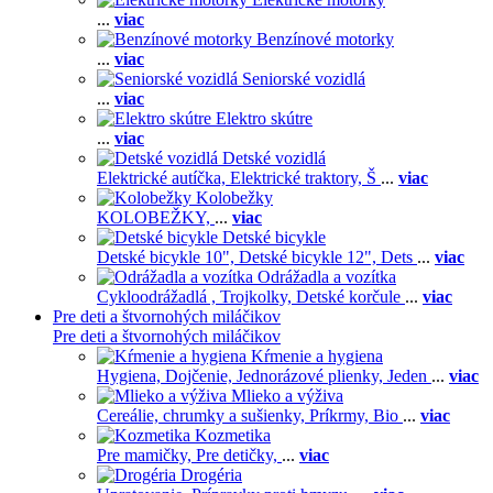
...
viac
Benzínové motorky
...
viac
Seniorské vozidlá
...
viac
Elektro skútre
...
viac
Detské vozidlá
Elektrické autíčka,
Elektrické traktory,
Š
...
viac
Kolobežky
KOLOBEŽKY,
...
viac
Detské bicykle
Detské bicykle 10",
Detské bicykle 12",
Dets
...
viac
Odrážadla a vozítka
Cykloodrážadlá ,
Trojkolky,
Detské korčule
...
viac
Pre deti a štvornohých miláčikov
Pre deti a štvornohých miláčikov
Kŕmenie a hygiena
Hygiena,
Dojčenie,
Jednorázové plienky,
Jeden
...
viac
Mlieko a výživa
Cereálie, chrumky a sušienky,
Príkrmy,
Bio
...
viac
Kozmetika
Pre mamičky,
Pre detičky,
...
viac
Drogéria