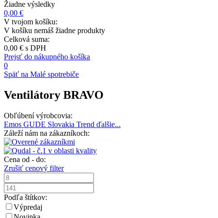
Žiadne výsledky
0,00 €
V tvojom košíku:
V košíku nemáš žiadne produkty
Celková suma:
0,00 €
s DPH
Prejsť do nákupného košíka
0
Späť na Malé spotrebiče
Ventilátory BRAVO
Obľúbení výrobcovia:
Emos
GUDE
Slovakia Trend
ďalšie...
Záleží nám na zákazníkoch:
Cena od - do:
Zrušiť cenový filter
Podľa štítkov:
Výpredaj
Novinka