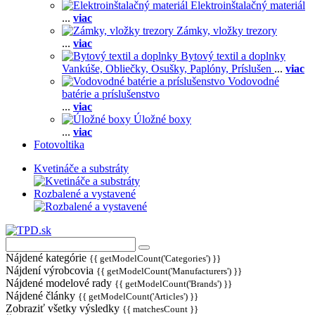
Elektroinštalačný materiál
...
viac
Zámky, vložky trezory
...
viac
Bytový textil a doplnky
Vankúše,
Obliečky,
Osušky,
Paplóny,
Príslušen
...
viac
Vodovodné
batérie a príslušenstvo
...
viac
Úložné boxy
...
viac
Fotovoltika
Kvetináče a substráty
Rozbalené a vystavené
Nájdené kategórie
{{ getModelCount('Categories') }}
Nájdení výrobcovia
{{ getModelCount('Manufacturers') }}
Nájdené modelové rady
{{ getModelCount('Brands') }}
Nájdené články
{{ getModelCount('Articles') }}
Zobraziť všetky výsledky
{{ matchesCount }}