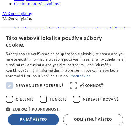
Centrum pre zákazníkov
Možnosti platby
Možnosti platby
Pri nákupe v predajni v hotovosti, kartou, alebo poukážkami
Platba na dobierku aj kartou
Táto webová lokalita používa súbory
Predaj na splátky
cookie.
Platba prevodom na účet
Elektronické poukážky Edenred
e-ticket
, Cashback World a
Súbory cookie používame na prispôsobenie obsahu, reklám a analýzu
Euronics
návštevnosti. Informácie o vašom používaní našej stránky zdieľame aj
Platba online cez internet:
s našimi reklamnými a analytickými partnermi, ktorí ich môžu
kombinovať s inými informáciami, ktoré ste im poskytli alebo ktoré
zhromaždili pri používaní ich služieb.
Prečítať viac
Možnosti doručenia
NEVYHNUTNE POTREBNÉ
VÝKONNOSŤ
Možnosti doručenia
Rezervácia a nákup v predajni
CIELENIE
FUNKCIE
NEKLASIFIKOVANÉ
Expresné doručenie kuriérom
Vynáška a odvoz starého spotrebiča
ZOBRAZIŤ PODROBNOSTI
Packeta - výdajné miesta a Z-BOXy
Doručenie do Česka
PRIJAŤ VŠETKO
ODMIETNUŤ VŠETKO