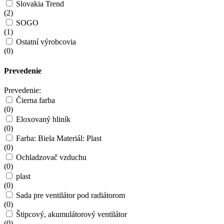
Slovakia Trend
(
2
)
SOGO
(
1
)
Ostatní výrobcovia
(
0
)
Prevedenie
Prevedenie:
Čierna farba
(
0
)
Eloxovaný hliník
(
0
)
Farba: Biela Materiál: Plast
(
0
)
Ochladzovač vzduchu
(
0
)
plast
(
0
)
Sada pre ventilátor pod radiátorom
(
0
)
Štipcový, akumulátorový ventilátor
(
0
)