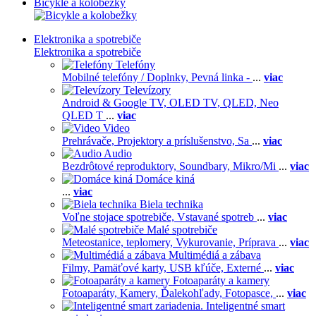
Bicykle a kolobežky
Elektronika a spotrebiče
Elektronika a spotrebiče
Telefóny
Mobilné telefóny / Doplnky,
Pevná linka -
...
viac
Televízory
Android & Google TV,
OLED TV,
QLED, Neo
QLED T
...
viac
Video
Prehrávače,
Projektory a príslušenstvo,
Sa
...
viac
Audio
Bezdrôtové reproduktory,
Soundbary,
Mikro/Mi
...
viac
Domáce kiná
...
viac
Biela technika
Voľne stojace spotrebiče,
Vstavané spotreb
...
viac
Malé spotrebiče
Meteostanice, teplomery,
Vykurovanie,
Príprava
...
viac
Multimédiá a zábava
Filmy,
Pamäťové karty,
USB kľúče,
Externé
...
viac
Fotoaparáty a kamery
Fotoaparáty,
Kamery,
Ďalekohľady,
Fotopasce,
...
viac
Inteligentné smart