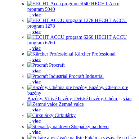
HECHT Accu
program 5040
...
viac
HECHT ACCU
program 1278
...
viac
HECHT ACCU
program 6260
...
viac
Kärcher Professional
...
viac
Procraft
...
viac
Procraft Industrial
...
viac
Bazény, Chémia pre
bazény
Bazény,
Vírivé bazény,
Detské bazény,
Chém
...
viac
Zemné valce
...
viac
Cirkulárky
...
viac
Štiepačky na drevo
...
viac
Fukáre a vysávače na líste