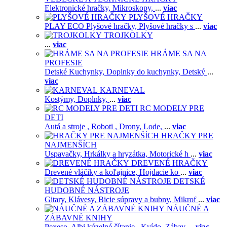
Elektronické hračky,
Mikroskopy,
...
viac
PLYŠOVÉ HRAČKY
PLAY ECO Plyšové hračky,
Plyšové hračky s
...
viac
TROJKOLKY
...
viac
HRÁME SA NA
PROFESIE
Detské Kuchynky,
Doplnky do kuchynky,
Detský
...
viac
KARNEVAL
Kostýmy,
Doplnky,
...
viac
RC MODELY PRE
DETI
Autá a stroje ,
Roboti ,
Drony,
Lode,
...
viac
HRAČKY PRE
NAJMENŠÍCH
Uspavačky,
Hrkálky a hryzátka,
Motorické h
...
viac
DREVENÉ HRAČKY
Drevené vláčiky a koľajnice,
Hojdacie ko
...
viac
DETSKÉ
HUDOBNÉ NÁSTROJE
Gitary,
Klávesy,
Bicie súpravy a bubny,
Mikrof
...
viac
NÁUČNÉ A
ZÁBAVNÉ KNIHY
Pexeso,
Albi kúzelné čítanie ,
Kvído,
Zábav
...
viac