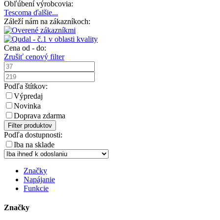
Obľúbení výrobcovia:
Tescoma
ďalšie...
Záleží nám na zákazníkoch:
Cena od - do:
Zrušiť cenový filter
Podľa štítkov:
Výpredaj
Novinka
Doprava zdarma
Filter produktov
Podľa dostupnosti:
Iba na sklade
Značky
Napájanie
Funkcie
Značky