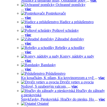
Nožnice a štepárske nože,
Obrábanie pôdy
...
viac
Ochranné pomôcky
...
viac
Postrekovače
...
viac
Hadice a príslušenstvo
...
viac
Poštové schránky
...
viac
Záhradné domčeky
...
viac
Rebríky a schodíky
...
viac
Konvy, nádoby a sudy
...
viac
Bandasky
...
viac
Príslušenstvo
Ku kosačkám,
K pílam,
Ku krovinorezom a vyž
...
viac
Drviče vetiev a ovocia
Nožové,
S ozubeným valcom,
...
viac
Hračky do záhrady
a pieskoviská
Šmykľavky,
Pieskoviská,
Hračky do piesku,
Ho
...
viac
Ostatné