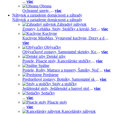
...
viac
Obrana
Ochranné spreje,
...
viac
Nábytok a zariadenie domácnosti a záhrady
Nábytok a zariadenie domácnosti a záhrady
Záhradný nábytok
Zostavy,
Lehátka,
Stoly,
Stoličky a kreslá,
Ser
...
viac
Kuchyne
Kuchyne MiniMax,
Vystavené kuchyne,
Drezy a d
...
viac
Obývačky
Obývačkové zostavy,
Samostatné skrinky,
Ko
...
viac
Detské izby
Postele,
Písacie stoly,
Kancelárske stoličky
...
viac
Spálne
Postele,
Rošty,
Matrace a toppery,
Šatníky,
Noč
...
viac
Predsiene
Predsieňové zostavy,
Botníky,
Samostatné sk
...
viac
Stoly a stoličky
Jedálenské stoly,
Jedálenské a barové stol
...
viac
Sedačky
...
viac
Písacie stoly
...
viac
Kancelársky nábytok