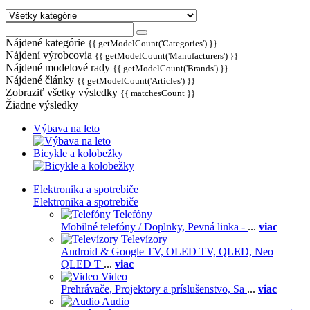
Nájdené kategórie
{{ getModelCount('Categories') }}
Nájdení výrobcovia
{{ getModelCount('Manufacturers') }}
Nájdené modelové rady
{{ getModelCount('Brands') }}
Nájdené články
{{ getModelCount('Articles') }}
Zobraziť všetky výsledky
{{ matchesCount }}
Žiadne výsledky
Výbava na leto
Bicykle a kolobežky
Elektronika a spotrebiče
Elektronika a spotrebiče
Telefóny
Mobilné telefóny / Doplnky,
Pevná linka -
...
viac
Televízory
Android & Google TV,
OLED TV,
QLED, Neo
QLED T
...
viac
Video
Prehrávače,
Projektory a príslušenstvo,
Sa
...
viac
Audio