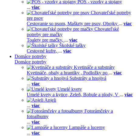
POS - vzorky a stojany
...
viac
Chovateľské potreby
pre psov
Cestovanie so psom,
Maškrty pre psov,
Obojky
...
viac
Chovateľské
potreby pre mačky
Toalety pre mačky,
...
viac
Školské tašky
Cestovné kufre,
...
viac
Domáce potreby
Domáce potreby
Kvetináče a substráty
Kvetináče, obaly a hrantíky ,
Podložky po
...
viac
Substráty a hnojivá
...
viac
Umelé kvety
Umelé kvety a kytice,
Zeleň,
Bobule a plody,
V
...
viac
Anjeli
...
viac
Fotorámčeky a
fotoalbumy
...
viac
Lampáše a lucerny
...
viac