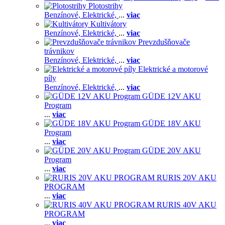
Plotostrihy
Benzínové,
Elektrické,
...
viac
Kultivátory
Benzínové,
Elektrické,
...
viac
Prevzdušňovače
trávnikov
Benzínové,
Elektrické,
...
viac
Elektrické a motorové
píly
Benzínové,
Elektrické,
...
viac
GÜDE 12V AKU
Program
...
viac
GÜDE 18V AKU
Program
...
viac
GÜDE 20V AKU
Program
...
viac
RURIS 20V AKU
PROGRAM
...
viac
RURIS 40V AKU
PROGRAM
...
viac