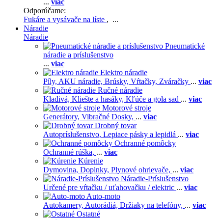
...
viac
Odporúčame:
Fukáre a vysávače na líste
, ...
Náradie
Náradie
Pneumatické
náradie a príslušenstvo
...
viac
Elektro náradie
Píly,
AKU náradie,
Brúsky,
Vŕtačky,
Zváračky
...
viac
Ručné náradie
Kladivá,
Kliešte a hasáky,
Kľúče a gola sad
...
viac
Motorové stroje
Generátory,
Vibračné Dosky,
...
viac
Drobný tovar
Autopríslušenstvo,
Lepiace pásky a lepidlá
...
viac
Ochranné pomôcky
Ochranné rúška,
...
viac
Kúrenie
Dymovina,
Doplnky,
Plynové ohrievače,
...
viac
Náradie-Príslušenstvo
Určené pre vŕtačku / uťahovačku / elektric
...
viac
Auto-moto
Autokamery,
Autorádiá,
Držiaky na telefóny,
...
viac
Ostatné