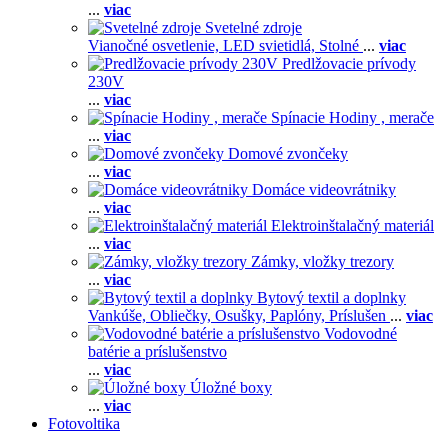
...
viac
Svetelné zdroje
Vianočné osvetlenie,
LED svietidlá,
Stolné
...
viac
Predlžovacie prívody
230V
...
viac
Spínacie Hodiny , merače
...
viac
Domové zvončeky
...
viac
Domáce videovrátniky
...
viac
Elektroinštalačný materiál
...
viac
Zámky, vložky trezory
...
viac
Bytový textil a doplnky
Vankúše,
Obliečky,
Osušky,
Paplóny,
Príslušen
...
viac
Vodovodné
batérie a príslušenstvo
...
viac
Úložné boxy
...
viac
Fotovoltika