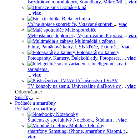
Bezdrôtové reproduktory,
Soundbary,
Mikro/Mi
...
viac
Domáce kiná
...
viac
Biela technika
Voľne stojace spotrebiče,
Vstavané spotreb
...
viac
Malé spotrebiče
Meteostanice, teplomery,
Vykurovanie,
Príprava
...
viac
Multimédiá a zábava
Filmy,
Pamäťové karty,
USB kľúče,
Externé
...
viac
Fotoaparáty a kamery
Fotoaparáty,
Kamery,
Ďalekohľady,
Fotopasce,
...
viac
Inteligentné smart
zariadenia.
...
viac
Príslušenstvo TV/AV
TV konzoly na stenu,
Univerzálne diaľkové ov
...
viac
Odporúčame:
Sušičky
, ...
Počítače a smartfóny
Počítače a smartfóny
Notebooky
Študentský spoľahlivý Notebook,
Štúdium
...
viac
Mobilné Telefóny
smartfóny Samsung,
iPhone,
smartfóny Xiaomi,
t
...
viac