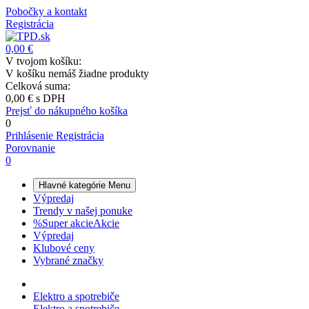
Pobočky a kontakt
Registrácia
0,00 €
V tvojom košíku:
V košíku nemáš žiadne produkty
Celková suma:
0,00 €
s DPH
Prejsť do nákupného košíka
0
Prihlásenie
Registrácia
Porovnanie
0
Hlavné kategórie
Menu
Výpredaj
Trendy v našej ponuke
%
Super akcie
Akcie
Výpredaj
Klubové ceny
Vybrané značky
Elektro a spotrebiče
Elektro a spotrebiče