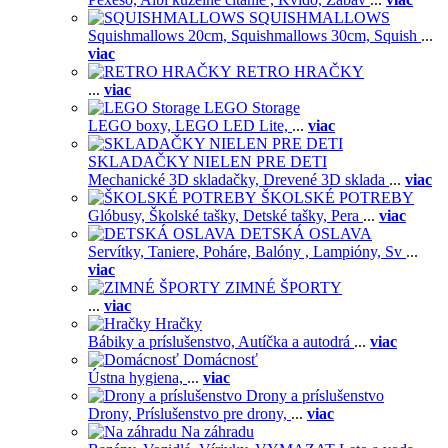
SQUISHMALLOWS
Squishmallows 20cm,
Squishmallows 30cm,
Squish
...
viac
RETRO HRAČKY
...
viac
LEGO Storage
LEGO boxy,
LEGO LED Lite,
...
viac
SKLADAČKY NIELEN PRE DETI
Mechanické 3D skladačky,
Drevené 3D sklada
...
viac
ŠKOLSKÉ POTREBY
Glóbusy,
Školské tašky,
Detské tašky,
Pera
...
viac
DETSKÁ OSLAVA
Servítky,
Taniere,
Poháre,
Balóny ,
Lampióny,
Sv
...
viac
ZIMNÉ ŠPORTY
...
viac
Hračky
Bábiky a príslušenstvo,
Autíčka a autodrá
...
viac
Domácnosť
Ústna hygiena,
...
viac
Drony a príslušenstvo
Drony,
Príslušenstvo pre drony,
...
viac
Na záhradu