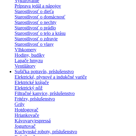
Vykurovanie
Príprava jedál a nápojov
Starostlivosť o dieťa
Starostlivosť o domácnosť
Starostlivosť o nechty
Starostlivosť o prádlo
Starostlivosť o telo a krásu
Starostlivosť o zdravie
Starostlivosť o vlasy
Vlhkomery
Hodiny, budíky
Lapače hmyzu
Ventilátory
Sušička potravín, príslušenstvo
Elektrické, plynové a indukčné variče
Elektrické krájače
Elektrický nôž
Filtračné kanvice, príslušenstvo
Fritézy, príslušenstvo
Grily
Hotdogovač
Hriankovače
Kávovary/espressá
Jogurtovač
Kuchynské roboty, príslušenstvo