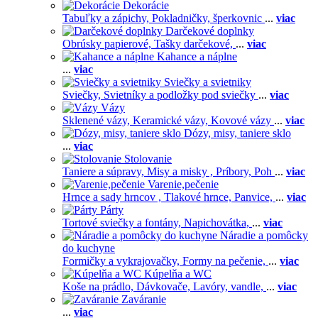
Dekorácie
Tabuľky a zápichy,
Pokladničky, šperkovnic
...
viac
Darčekové doplnky
Obrúsky papierové,
Tašky darčekové,
...
viac
Kahance a náplne
...
viac
Sviečky a svietniky
Sviečky,
Svietníky a podložky pod sviečky
...
viac
Vázy
Sklenené vázy,
Keramické vázy,
Kovové vázy
...
viac
Dózy, misy, taniere sklo
...
viac
Stolovanie
Taniere a súpravy,
Misy a misky ,
Príbory,
Poh
...
viac
Varenie,pečenie
Hrnce a sady hrncov ,
Tlakové hrnce,
Panvice,
...
viac
Párty
Tortové sviečky a fontány,
Napichovátka,
...
viac
Náradie a pomôcky
do kuchyne
Formičky a vykrajovačky,
Formy na pečenie,
...
viac
Kúpelňa a WC
Koše na prádlo,
Dávkovače,
Lavóry, vandle,
...
viac
Zaváranie
...
viac