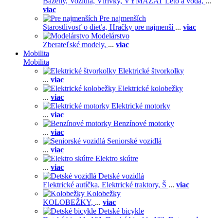
Bazény,
Vozidlá,
Vírivky,
VYMAZAT Leto a voda,
...
viac
Pre najmenších
Starostlivosť o dieťa,
Hračky pre najmenší
...
viac
Modelárstvo
Zberateľské modely,
...
viac
Mobilita
Mobilita
Elektrické štvorkolky
...
viac
Elektrické kolobežky
...
viac
Elektrické motorky
...
viac
Benzínové motorky
...
viac
Seniorské vozidlá
...
viac
Elektro skútre
...
viac
Detské vozidlá
Elektrické autíčka,
Elektrické traktory,
Š
...
viac
Kolobežky
KOLOBEŽKY,
...
viac
Detské bicykle