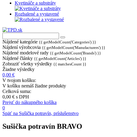
Kvetináče a substráty
Rozbalené a vystavené
Nájdené kategórie
{{ getModelCount('Categories') }}
Nájdení výrobcovia
{{ getModelCount('Manufacturers') }}
Nájdené modelové rady
{{ getModelCount('Brands') }}
Nájdené články
{{ getModelCount('Articles') }}
Zobraziť všetky výsledky
{{ matchesCount }}
Žiadne výsledky
0,00 €
V tvojom košíku:
V košíku nemáš žiadne produkty
Celková suma:
0,00 €
s DPH
Prejsť do nákupného košíka
0
Späť na Sušička potravín, príslušenstvo
Sušička potravín BRAVO