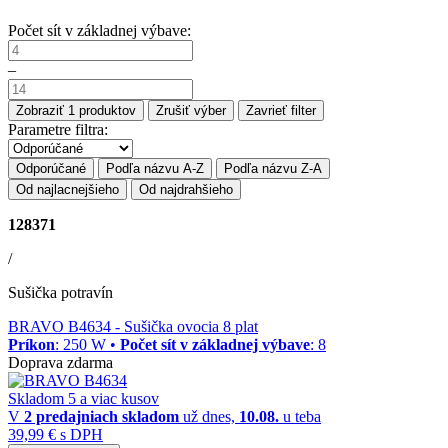
Počet sít v základnej výbave:
–
Zobraziť
1
produktov
Zrušiť výber
Zavrieť filter
Parametre filtra:
Odporúčané
Podľa názvu A-Z
Podľa názvu Z-A
Od najlacnejšieho
Od najdrahšieho
128371
/
Sušička potravín
BRAVO B4634
- Sušička ovocia 8 plat
Príkon
: 250 W •
Počet sít v základnej výbave
: 8
Doprava zdarma
Skladom 5 a viac kusov
V
2 predajniach
skladom
už dnes,
10.08.
u teba
39,99 €
s DPH