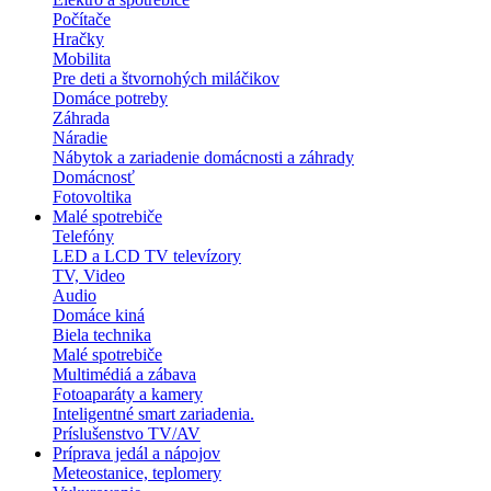
Počítače
Hračky
Mobilita
Pre deti a štvornohých miláčikov
Domáce potreby
Záhrada
Náradie
Nábytok a zariadenie domácnosti a záhrady
Domácnosť
Fotovoltika
Malé spotrebiče
Telefóny
LED a LCD TV televízory
TV, Video
Audio
Domáce kiná
Biela technika
Malé spotrebiče
Multimédiá a zábava
Fotoaparáty a kamery
Inteligentné smart zariadenia.
Príslušenstvo TV/AV
Príprava jedál a nápojov
Meteostanice, teplomery