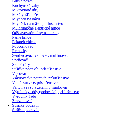
Brúsič nožov
Kuchynské váhy
Mikrovlnné rúry
Mixéry, šľahače
Mlynček na kávu
Mlynček na mäso, príslušenstvo
Multifunkčné elektrické hrnce
Odšťavovače a lisy na citrusy
Parné hrnce
Pekáreň chleba
Popcornovač
Remosky
Sendvičovač, vaflovač, muffinovač
Speňovač
Stolné rúry
Sušička potravín, príslušenstvo
Vajcovar
Vákuovačka potravín, príslušenstvo
Varné kanvice, príslušenstvo
Varič na ryžu a zeleninu, šunkovar
Výrobníky sódy (sódovače), príslušenstvo
Výrobník ľadu
Zmrzlinovač
Sušička potravín
Sušička potravín