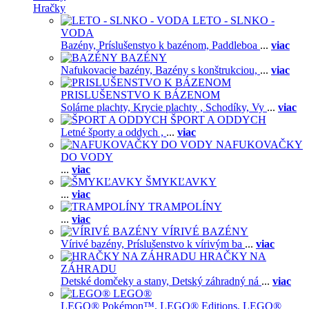
Hračky
LETO - SLNKO -
VODA
Bazény,
Príslušenstvo k bazénom,
Paddleboa
...
viac
BAZÉNY
Nafukovacie bazény,
Bazény s konštrukciou,
...
viac
PRISLUŠENSTVO K BÁZENOM
Solárne plachty,
Krycie plachty ,
Schodíky,
Vy
...
viac
ŠPORT A ODDYCH
Letné športy a oddych ,
...
viac
NAFUKOVAČKY
DO VODY
...
viac
ŠMYKĽAVKY
...
viac
TRAMPOLÍNY
...
viac
VÍRIVÉ BAZÉNY
Vírivé bazény,
Príslušenstvo k vírivým ba
...
viac
HRAČKY NA
ZÁHRADU
Detské domčeky a stany,
Detský záhradný ná
...
viac
LEGO®
LEGO® Pokémon™,
LEGO® Editions,
LEGO®