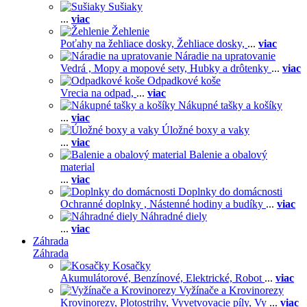
Sušiaky
...
viac
Žehlenie
Poťahy na žehliace dosky,
Žehliace dosky,
...
viac
Náradie na upratovanie
Vedrá ,
Mopy a mopové sety,
Hubky a drôtenky
...
viac
Odpadkové koše
Vrecia na odpad,
...
viac
Nákupné tašky a košíky
...
viac
Úložné boxy a vaky
...
viac
Balenie a obalový
material
...
viac
Doplnky do domácnosti
Ochranné doplnky ,
Nástenné hodiny a budíky
...
viac
Náhradné diely
...
viac
Záhrada
Záhrada
Kosačky
Akumulátorové,
Benzínové,
Elektrické,
Robot
...
viac
Vyžínače a Krovinorezy
Krovinorezy,
Plotostrihy,
Vyvetvovacie píly,
Vy
...
viac