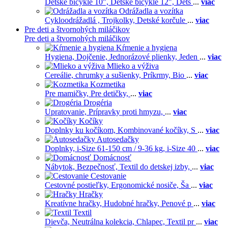
Detské bicykle 10",
Detské bicykle 12",
Dets
...
viac
Odrážadla a vozítka
Cykloodrážadlá ,
Trojkolky,
Detské korčule
...
viac
Pre deti a štvornohých miláčikov
Pre deti a štvornohých miláčikov
Kŕmenie a hygiena
Hygiena,
Dojčenie,
Jednorázové plienky,
Jeden
...
viac
Mlieko a výživa
Cereálie, chrumky a sušienky,
Príkrmy,
Bio
...
viac
Kozmetika
Pre mamičky,
Pre detičky,
...
viac
Drogéria
Upratovanie,
Prípravky proti hmyzu,
...
viac
Kočíky
Doplnky ku kočíkom,
Kombinované kočíky,
S
...
viac
Autosedačky
Doplnky,
i-Size 61-150 cm / 9-36 kg,
i-Size 40
...
viac
Domácnosť
Nábytok,
Bezpečnosť,
Textil do detskej izby,
...
viac
Cestovanie
Cestovné postieľky,
Ergonomické nosiče,
Ša
...
viac
Hračky
Kreatívne hračky,
Hudobné hračky,
Penové p
...
viac
Textil
Dievča,
Neutrálna kolekcia,
Chlapec,
Textil pr
...
viac