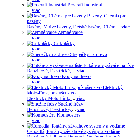
Procraft Industrial
...
viac
Bazény, Chémia pre
bazény
Bazény,
Vírivé bazény,
Detské bazény,
Chém
...
viac
Zemné valce
...
viac
Cirkulárky
...
viac
Štiepačky na drevo
...
viac
Fukáre a vysávače na líste
Benzínové,
Elektrické,
...
viac
Kozy na drevo
...
viac
Elektrický
Moto-fúrik, príslušenstvo
Elektrický Moto-fúrik,
...
viac
Snežné frézy
Benzínové,
Elektrické,
...
viac
Kompostéry
...
viac
Čerpadlá, fontány, závlahové systémy a vodárne
Benzínové,
Hlbinné,
Ponorné,
Vodárne,
Kalové,
...