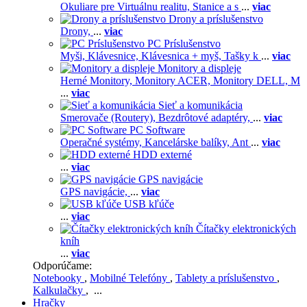
Okuliare pre Virtuálnu realitu,
Stanice a s
...
viac
Drony a príslušenstvo
Drony,
...
viac
PC Príslušenstvo
Myši,
Klávesnice,
Klávesnica + myš,
Tašky k
...
viac
Monitory a displeje
Herné Monitory,
Monitory ACER,
Monitory DELL,
M
...
viac
Sieť a komunikácia
Smerovače (Routery),
Bezdrôtové adaptéry,
...
viac
PC Software
Operačné systémy,
Kancelárske balíky,
Ant
...
viac
HDD externé
...
viac
GPS navigácie
GPS navigácie,
...
viac
USB kľúče
...
viac
Čítačky elektronických
kníh
...
viac
Odporúčame:
Notebooky
,
Mobilné Telefóny
,
Tablety a príslušenstvo
,
Kalkulačky
, ...
Hračky