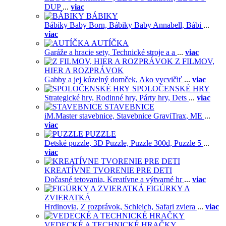
DUP
...
viac
BÁBIKY
Bábiky Baby Born,
Bábiky Baby Annabell,
Bábi
...
viac
AUTÍČKA
Garáže a hracie sety,
Technické stroje a a
...
viac
Z FILMOV,
HIER A ROZPRÁVOK
Gabby a jej kúzelný domček,
Ako vycvičiť
...
viac
SPOLOČENSKÉ HRY
Strategické hry,
Rodinné hry,
Párty hry,
Dets
...
viac
STAVEBNICE
iM.Master stavebnice,
Stavebnice GraviTrax,
ME
...
viac
PUZZLE
Detské puzzle,
3D Puzzle,
Puzzle 300d,
Puzzle 5
...
viac
KREATÍVNE TVORENIE PRE DETI
Dočasné tetovania,
Kreatívne a výtvarné hr
...
viac
FIGÚRKY A
ZVIERATKÁ
Hrdinovia,
Z rozprávok,
Schleich,
Safari zviera
...
viac
VEDECKÉ A TECHNICKÉ HRAČKY