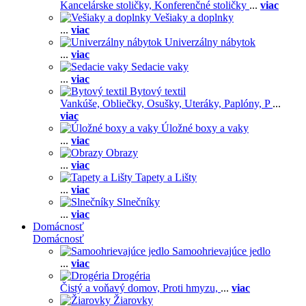
Kancelárske stoličky,
Konferenčné stoličky
...
viac
Vešiaky a doplnky
...
viac
Univerzálny nábytok
...
viac
Sedacie vaky
...
viac
Bytový textil
Vankúše,
Obliečky,
Osušky,
Uteráky,
Paplóny,
P
...
viac
Úložné boxy a vaky
...
viac
Obrazy
...
viac
Tapety a Lišty
...
viac
Slnečníky
...
viac
Domácnosť
Domácnosť
Samoohrievajúce jedlo
...
viac
Drogéria
Čistý a voňavý domov,
Proti hmyzu,
...
viac
Žiarovky