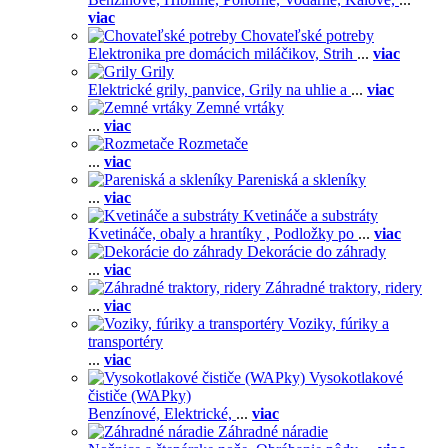
viac
Chovateľské potreby
Elektronika pre domácich miláčikov,
Strih
...
viac
Grily
Elektrické grily, panvice,
Grily na uhlie a
...
viac
Zemné vrtáky
...
viac
Rozmetače
...
viac
Pareniská a skleníky
...
viac
Kvetináče a substráty
Kvetináče, obaly a hrantíky ,
Podložky po
...
viac
Dekorácie do záhrady
...
viac
Záhradné traktory, ridery
...
viac
Voziky, fúriky a
transportéry
...
viac
Vysokotlakové
čističe (WAPky)
Benzínové,
Elektrické,
...
viac
Záhradné náradie