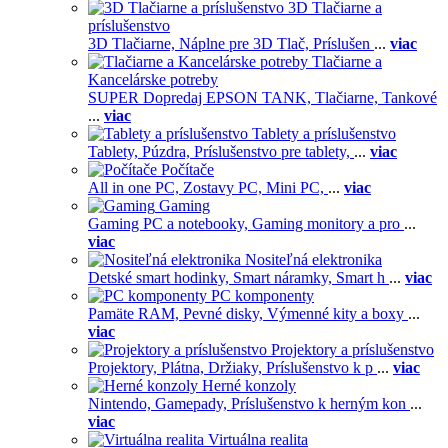
3D Tlačiarne a
príslušenstvo
3D Tlačiarne,
Náplne pre 3D Tlač,
Príslušen
...
viac
Tlačiarne a
Kancelárske potreby
SUPER Dopredaj EPSON TANK,
Tlačiarne,
Tankové
...
viac
Tablety a príslušenstvo
Tablety,
Púzdra,
Príslušenstvo pre tablety,
...
viac
Počítače
All in one PC,
Zostavy PC,
Mini PC,
...
viac
Gaming
Gaming PC a notebooky,
Gaming monitory a pro
...
viac
Nositeľná elektronika
Detské smart hodinky,
Smart náramky,
Smart h
...
viac
PC komponenty
Pamäte RAM,
Pevné disky,
Výmenné kity a boxy
...
viac
Projektory a príslušenstvo
Projektory,
Plátna,
Držiaky,
Príslušenstvo k p
...
viac
Herné konzoly
Nintendo,
Gamepady,
Príslušenstvo k herným kon
...
viac
Virtuálna realita