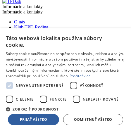
Informácie a kontakty
Informácie a kontakty
O nás
Klub TPD Rodina
Záruka kvality
Táto webová lokalita používa súbory
Splátkový predaj
Obchodné podmienky
cookie.
Reklamácie, sťažnosti
Odstúpiť od zmluvy tu
Súbory cookie používame na prispôsobenie obsahu, reklám a analýzu
Ochrana osobných údajov
návštevnosti. Informácie o vašom používaní našej stránky zdieľame aj
Predĺžená záruka a poistenie
s našimi reklamnými a analytickými partnermi, ktorí ich môžu
Ako nakupovať
kombinovať s inými informáciami, ktoré ste im poskytli alebo ktoré
zhromaždili pri používaní ich služieb.
Prečítať viac
Predajne a kontakty
Centrum pre zákazníkov
NEVYHNUTNE POTREBNÉ
VÝKONNOSŤ
Možnosti platby
CIELENIE
FUNKCIE
NEKLASIFIKOVANÉ
Možnosti platby
ZOBRAZIŤ PODROBNOSTI
Pri nákupe v predajni v hotovosti, kartou, alebo poukážkami
Platba na dobierku aj kartou
PRIJAŤ VŠETKO
ODMIETNUŤ VŠETKO
Predaj na splátky
Platba prevodom na účet