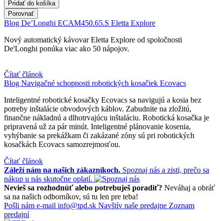
Pridať do košíka
Porovnať
Blog
De’Longhi ECAM450.65.S Eletta Explore
Nový automatický kávovar Eletta Explore od spoločnosti
De'Longhi ponúka viac ako 50 nápojov.
Čítať článok
Blog
Navigačné schopnosti robotických kosačiek Ecovacs
Inteligentné robotické kosačky Ecovacs sa navigujú a kosia bez
potreby inštalácie obvodových káblov. Zabudnite na zložitú,
finančne nákladnú a dlhotrvajúcu inštaláciu. Robotická kosačka je
pripravená už za pár minút. Inteligentné plánovanie kosenia,
vyhýbanie sa prekážkam či zakázané zóny sú pri robotických
kosačkách Ecovacs samozrejmosťou.
Čítať článok
Záleží nám na našich zákazníkoch.
Spoznaj nás a zisti, prečo sa
nákup u nás skutočne oplatí.
Nevieš sa rozhodnúť alebo potrebuješ poradiť?
Neváhaj a obráť
sa na našich odborníkov, sú tu len pre teba!
Pošli nám e-mail
info@tpd.sk
Navštív naše predajne
Zoznam
predajní