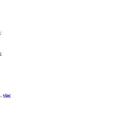
c
c
..
viac