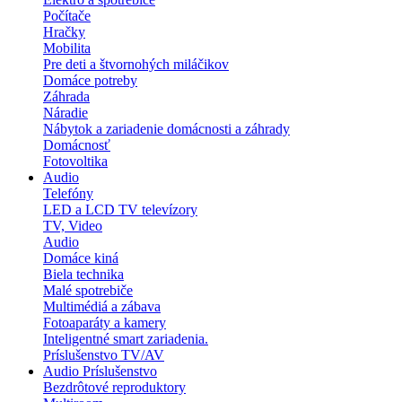
Počítače
Hračky
Mobilita
Pre deti a štvornohých miláčikov
Domáce potreby
Záhrada
Náradie
Nábytok a zariadenie domácnosti a záhrady
Domácnosť
Fotovoltika
Audio
Telefóny
LED a LCD TV televízory
TV, Video
Audio
Domáce kiná
Biela technika
Malé spotrebiče
Multimédiá a zábava
Fotoaparáty a kamery
Inteligentné smart zariadenia.
Príslušenstvo TV/AV
Audio Príslušenstvo
Bezdrôtové reproduktory