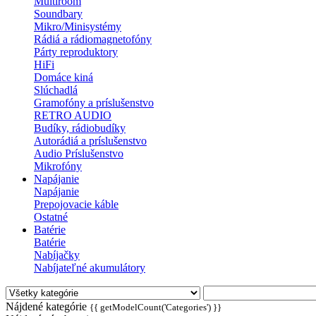
Multiroom
Soundbary
Mikro/Minisystémy
Rádiá a rádiomagnetofóny
Párty reproduktory
HiFi
Domáce kiná
Slúchadlá
Gramofóny a príslušenstvo
RETRO AUDIO
Budíky, rádiobudíky
Autorádiá a príslušenstvo
Audio Príslušenstvo
Mikrofóny
Napájanie
Napájanie
Prepojovacie káble
Ostatné
Batérie
Batérie
Nabíjačky
Nabíjateľné akumulátory
Nájdené kategórie
{{ getModelCount('Categories') }}