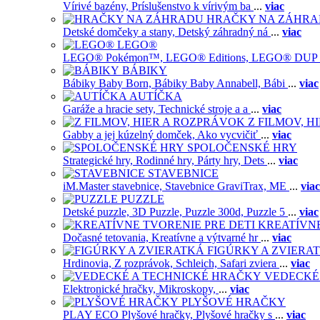
Vírivé bazény,
Príslušenstvo k vírivým ba
...
viac
HRAČKY NA ZÁHR
Detské domčeky a stany,
Detský záhradný ná
...
viac
LEGO®
LEGO® Pokémon™,
LEGO® Editions,
LEGO® DUP
BÁBIKY
Bábiky Baby Born,
Bábiky Baby Annabell,
Bábi
...
viac
AUTÍČKA
Garáže a hracie sety,
Technické stroje a a
...
viac
Z FILMOV, 
Gabby a jej kúzelný domček,
Ako vycvičiť
...
viac
SPOLOČENSKÉ HRY
Strategické hry,
Rodinné hry,
Párty hry,
Dets
...
viac
STAVEBNICE
iM.Master stavebnice,
Stavebnice GraviTrax,
ME
...
viac
PUZZLE
Detské puzzle,
3D Puzzle,
Puzzle 300d,
Puzzle 5
...
viac
KREATÍVNE
Dočasné tetovania,
Kreatívne a výtvarné hr
...
viac
FIGÚRKY A ZVIERA
Hrdinovia,
Z rozprávok,
Schleich,
Safari zviera
...
viac
VEDECKÉ
Elektronické hračky,
Mikroskopy,
...
viac
PLYŠOVÉ HRAČKY
PLAY ECO Plyšové hračky,
Plyšové hračky s
...
viac