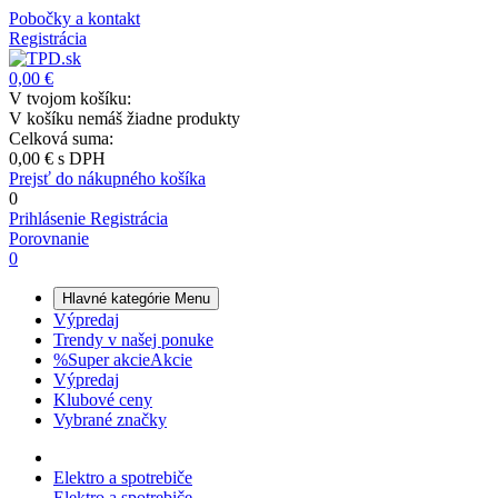
Pobočky a kontakt
Registrácia
0,00 €
V tvojom košíku:
V košíku nemáš žiadne produkty
Celková suma:
0,00 €
s DPH
Prejsť do nákupného košíka
0
Prihlásenie
Registrácia
Porovnanie
0
Hlavné kategórie
Menu
Výpredaj
Trendy v našej ponuke
%
Super akcie
Akcie
Výpredaj
Klubové ceny
Vybrané značky
Elektro a spotrebiče
Elektro a spotrebiče