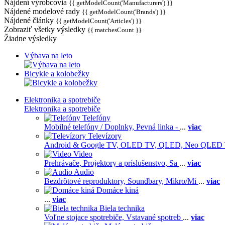
Nájdení výrobcovia
{{ getModelCount('Manufacturers') }}
Nájdené modelové rady
{{ getModelCount('Brands') }}
Nájdené články
{{ getModelCount('Articles') }}
Zobraziť všetky výsledky
{{ matchesCount }}
Žiadne výsledky
Výbava na leto
Bicykle a kolobežky
Elektronika a spotrebiče
Elektronika a spotrebiče
Telefóny
Mobilné telefóny / Doplnky,
Pevná linka -
...
viac
Televízory
Android & Google TV,
OLED TV,
QLED, Neo QLED
Video
Prehrávače,
Projektory a príslušenstvo,
Sa
...
viac
Audio
Bezdrôtové reproduktory,
Soundbary,
Mikro/Mi
...
viac
Domáce kiná
...
viac
Biela technika
Voľne stojace spotrebiče,
Vstavané spotreb
...
viac