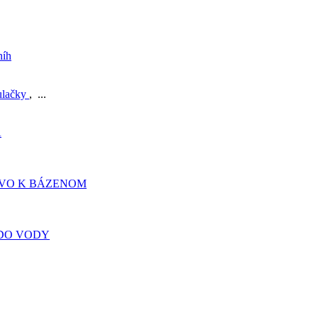
níh
ulačky
, ...
A
TVO K BÁZENOM
DO VODY