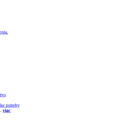
enia.
stvo
ske potreby
..
viac