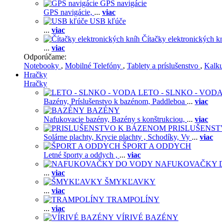
GPS navigácie
GPS navigácie,
...
viac
USB kľúče
...
viac
Čítačky elektronických k
...
viac
Odporúčame:
Notebooky
,
Mobilné Telefóny
,
Tablety a príslušenstvo
,
Kalk
Hračky
Hračky
LETO - SLNKO - VOD
Bazény,
Príslušenstvo k bazénom,
Paddleboa
...
viac
BAZÉNY
Nafukovacie bazény,
Bazény s konštrukciou,
...
viac
PRISLUŠENS
Solárne plachty,
Krycie plachty ,
Schodíky,
Vy
...
viac
ŠPORT A ODDYCH
Letné športy a oddych ,
...
viac
NAFUKOVAČKY 
...
viac
ŠMYKĽAVKY
...
viac
TRAMPOLÍNY
...
viac
VÍRIVÉ BAZÉNY