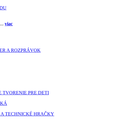
ADU
...
viac
HIER A ROZPRÁVOK
 TVORENIE PRE DETI
TKÁ
 A TECHNICKÉ HRAČKY