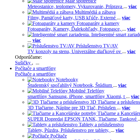
Malé spotrebiče
Meteostanice, teplomery,
Vykurovanie,
Príprava
...
viac
Multimédiá a zábava
Filmy,
Pamäťové karty,
USB kľúče,
Externé
...
viac
Fotoaparáty a kamery
Fotoaparáty,
Kamery,
Ďalekohľady,
Fotopasce,
...
viac
Inteligentné smart zariad
...
viac
Príslušenstvo TV/AV
TV konzoly na stenu,
Univerzálne diaľkové ov
...
viac
Odporúčame:
Sušičky
, ...
Počítače a smartfóny
Počítače a smartfóny
Notebooky
Študentský spoľahlivý Notebook,
Štúdium
...
viac
Mobilné Telefóny
smartfóny Samsung,
iPhone,
smartfóny Xiaomi,
t
...
viac
3D Tlačiarne a príslušen
3D Tlačiarne,
Náplne pre 3D Tlač,
Príslušen
...
viac
Tlačiarne a Kancelár
SUPER Dopredaj EPSON TANK,
Tlačiarne,
Tankové
.
Tablety a príslušenstvo
Tablety,
Púzdra,
Príslušenstvo pre tablety,
...
viac
Počítače