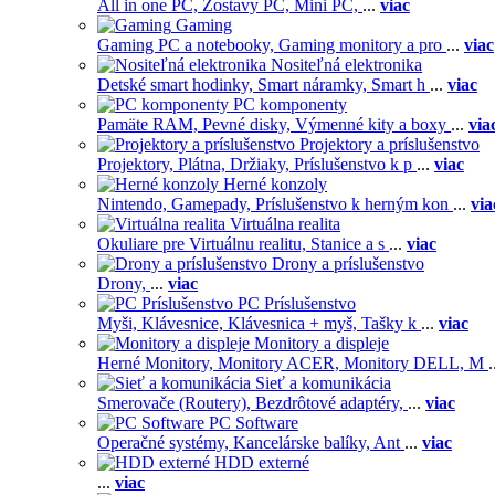
All in one PC,
Zostavy PC,
Mini PC,
...
viac
Gaming
Gaming PC a notebooky,
Gaming monitory a pro
...
viac
Nositeľná elektronika
Detské smart hodinky,
Smart náramky,
Smart h
...
viac
PC komponenty
Pamäte RAM,
Pevné disky,
Výmenné kity a boxy
...
via
Projektory a príslušenstvo
Projektory,
Plátna,
Držiaky,
Príslušenstvo k p
...
viac
Herné konzoly
Nintendo,
Gamepady,
Príslušenstvo k herným kon
...
via
Virtuálna realita
Okuliare pre Virtuálnu realitu,
Stanice a s
...
viac
Drony a príslušenstvo
Drony,
...
viac
PC Príslušenstvo
Myši,
Klávesnice,
Klávesnica + myš,
Tašky k
...
viac
Monitory a displeje
Herné Monitory,
Monitory ACER,
Monitory DELL,
M
.
Sieť a komunikácia
Smerovače (Routery),
Bezdrôtové adaptéry,
...
viac
PC Software
Operačné systémy,
Kancelárske balíky,
Ant
...
viac
HDD externé
...
viac