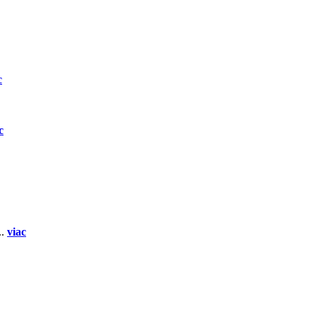
c
c
..
viac