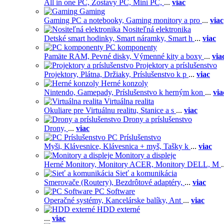
All in one PC,
Zostavy PC,
Mini PC,
...
viac
Gaming
Gaming PC a notebooky,
Gaming monitory a pro
...
viac
Nositeľná elektronika
Detské smart hodinky,
Smart náramky,
Smart h
...
viac
PC komponenty
Pamäte RAM,
Pevné disky,
Výmenné kity a boxy
...
via
Projektory a príslušenstvo
Projektory,
Plátna,
Držiaky,
Príslušenstvo k p
...
viac
Herné konzoly
Nintendo,
Gamepady,
Príslušenstvo k herným kon
...
via
Virtuálna realita
Okuliare pre Virtuálnu realitu,
Stanice a s
...
viac
Drony a príslušenstvo
Drony,
...
viac
PC Príslušenstvo
Myši,
Klávesnice,
Klávesnica + myš,
Tašky k
...
viac
Monitory a displeje
Herné Monitory,
Monitory ACER,
Monitory DELL,
M
.
Sieť a komunikácia
Smerovače (Routery),
Bezdrôtové adaptéry,
...
viac
PC Software
Operačné systémy,
Kancelárske balíky,
Ant
...
viac
HDD externé
...
viac