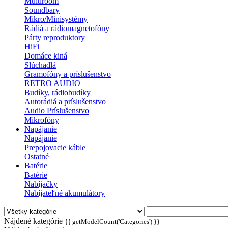
Multiroom
Soundbary
Mikro/Minisystémy
Rádiá a rádiomagnetofóny
Párty reproduktory
HiFi
Domáce kiná
Slúchadlá
Gramofóny a príslušenstvo
RETRO AUDIO
Budíky, rádiobudíky
Autorádiá a príslušenstvo
Audio Príslušenstvo
Mikrofóny
Napájanie
Napájanie
Prepojovacie káble
Ostatné
Batérie
Batérie
Nabíjačky
Nabíjateľné akumulátory
Nájdené kategórie
{{ getModelCount('Categories') }}