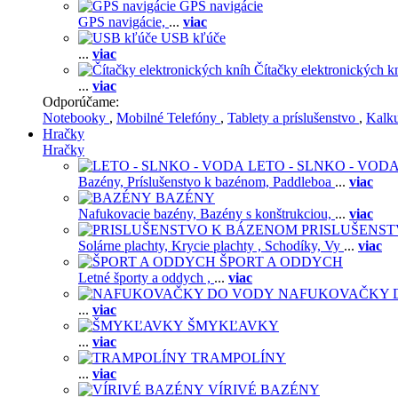
GPS navigácie
GPS navigácie,
...
viac
USB kľúče
...
viac
Čítačky elektronických k
...
viac
Odporúčame:
Notebooky
,
Mobilné Telefóny
,
Tablety a príslušenstvo
,
Kalk
Hračky
Hračky
LETO - SLNKO - VOD
Bazény,
Príslušenstvo k bazénom,
Paddleboa
...
viac
BAZÉNY
Nafukovacie bazény,
Bazény s konštrukciou,
...
viac
PRISLUŠENS
Solárne plachty,
Krycie plachty ,
Schodíky,
Vy
...
viac
ŠPORT A ODDYCH
Letné športy a oddych ,
...
viac
NAFUKOVAČKY 
...
viac
ŠMYKĽAVKY
...
viac
TRAMPOLÍNY
...
viac
VÍRIVÉ BAZÉNY