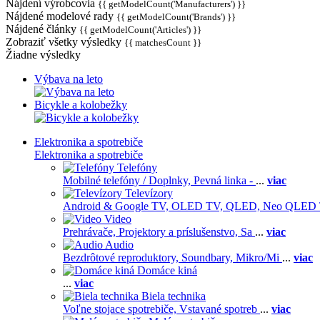
Nájdení výrobcovia
{{ getModelCount('Manufacturers') }}
Nájdené modelové rady
{{ getModelCount('Brands') }}
Nájdené články
{{ getModelCount('Articles') }}
Zobraziť všetky výsledky
{{ matchesCount }}
Žiadne výsledky
Výbava na leto
Bicykle a kolobežky
Elektronika a spotrebiče
Elektronika a spotrebiče
Telefóny
Mobilné telefóny / Doplnky,
Pevná linka -
...
viac
Televízory
Android & Google TV,
OLED TV,
QLED, Neo QLED
Video
Prehrávače,
Projektory a príslušenstvo,
Sa
...
viac
Audio
Bezdrôtové reproduktory,
Soundbary,
Mikro/Mi
...
viac
Domáce kiná
...
viac
Biela technika
Voľne stojace spotrebiče,
Vstavané spotreb
...
viac