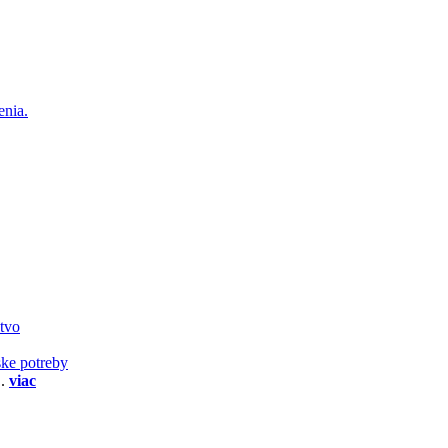
enia.
stvo
ske potreby
..
viac