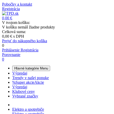
Pobočky a kontakt
Registrácia
0,00 €
V tvojom košíku:
V košíku nemáš žiadne produkty
Celková suma:
0,00 €
s DPH
Prejsť do nákupného košíka
0
Prihlásenie
Registrácia
Porovnanie
0
Hlavné kategórie
Menu
Výpredaj
Trendy v našej ponuke
%
Super akcie
Akcie
Výpredaj
Klubové ceny
Vybrané značky
Elektro a spotrebiče
Elektro a spotrebiče