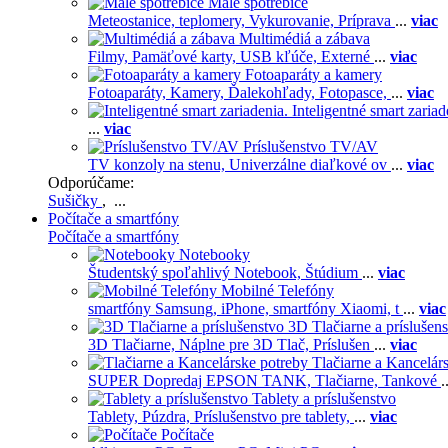
Malé spotrebiče
Meteostanice, teplomery,
Vykurovanie,
Príprava
...
viac
Multimédiá a zábava
Filmy,
Pamäťové karty,
USB kľúče,
Externé
...
viac
Fotoaparáty a kamery
Fotoaparáty,
Kamery,
Ďalekohľady,
Fotopasce,
...
viac
Inteligentné smart zariad
...
viac
Príslušenstvo TV/AV
TV konzoly na stenu,
Univerzálne diaľkové ov
...
viac
Odporúčame:
Sušičky
, ...
Počítače a smartfóny
Počítače a smartfóny
Notebooky
Študentský spoľahlivý Notebook,
Štúdium
...
viac
Mobilné Telefóny
smartfóny Samsung,
iPhone,
smartfóny Xiaomi,
t
...
viac
3D Tlačiarne a príslušen
3D Tlačiarne,
Náplne pre 3D Tlač,
Príslušen
...
viac
Tlačiarne a Kancelár
SUPER Dopredaj EPSON TANK,
Tlačiarne,
Tankové
.
Tablety a príslušenstvo
Tablety,
Púzdra,
Príslušenstvo pre tablety,
...
viac
Počítače