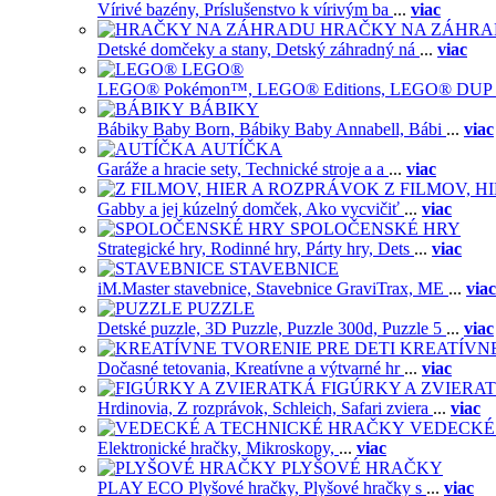
Vírivé bazény,
Príslušenstvo k vírivým ba
...
viac
HRAČKY NA ZÁHR
Detské domčeky a stany,
Detský záhradný ná
...
viac
LEGO®
LEGO® Pokémon™,
LEGO® Editions,
LEGO® DUP
BÁBIKY
Bábiky Baby Born,
Bábiky Baby Annabell,
Bábi
...
viac
AUTÍČKA
Garáže a hracie sety,
Technické stroje a a
...
viac
Z FILMOV, 
Gabby a jej kúzelný domček,
Ako vycvičiť
...
viac
SPOLOČENSKÉ HRY
Strategické hry,
Rodinné hry,
Párty hry,
Dets
...
viac
STAVEBNICE
iM.Master stavebnice,
Stavebnice GraviTrax,
ME
...
viac
PUZZLE
Detské puzzle,
3D Puzzle,
Puzzle 300d,
Puzzle 5
...
viac
KREATÍVNE
Dočasné tetovania,
Kreatívne a výtvarné hr
...
viac
FIGÚRKY A ZVIERA
Hrdinovia,
Z rozprávok,
Schleich,
Safari zviera
...
viac
VEDECKÉ
Elektronické hračky,
Mikroskopy,
...
viac
PLYŠOVÉ HRAČKY
PLAY ECO Plyšové hračky,
Plyšové hračky s
...
viac