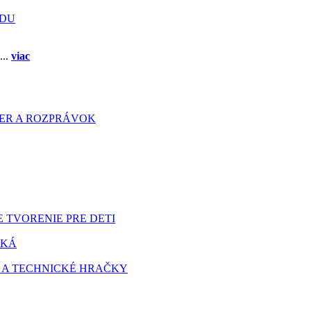
ADU
...
viac
HIER A ROZPRÁVOK
 TVORENIE PRE DETI
TKÁ
 A TECHNICKÉ HRAČKY