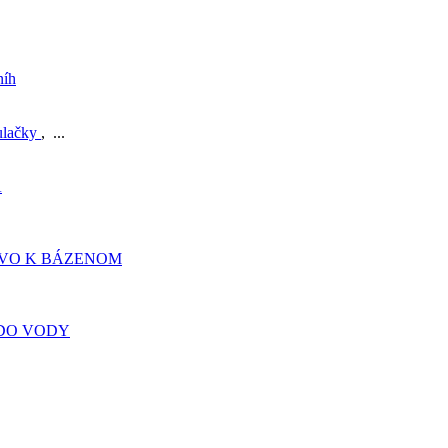
níh
ulačky
, ...
A
TVO K BÁZENOM
DO VODY