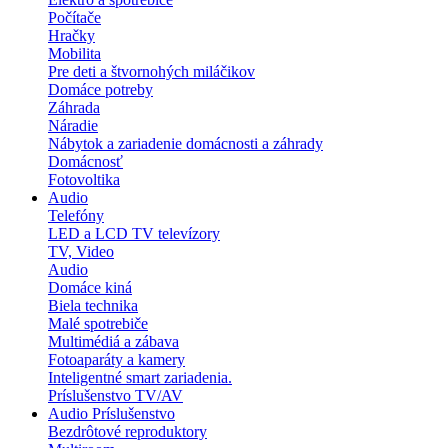
Počítače
Hračky
Mobilita
Pre deti a štvornohých miláčikov
Domáce potreby
Záhrada
Náradie
Nábytok a zariadenie domácnosti a záhrady
Domácnosť
Fotovoltika
Audio
Telefóny
LED a LCD TV televízory
TV, Video
Audio
Domáce kiná
Biela technika
Malé spotrebiče
Multimédiá a zábava
Fotoaparáty a kamery
Inteligentné smart zariadenia.
Príslušenstvo TV/AV
Audio Príslušenstvo
Bezdrôtové reproduktory