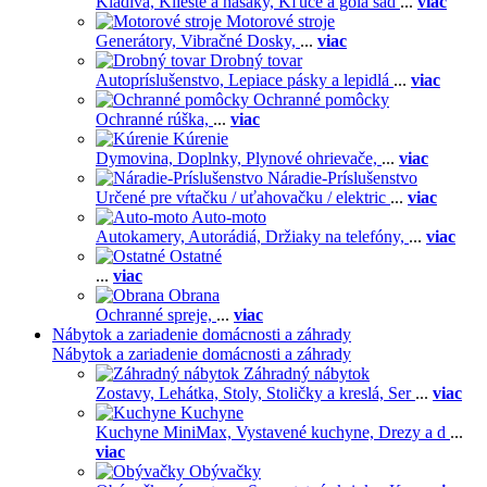
Kladivá,
Kliešte a hasáky,
Kľúče a gola sad
...
viac
Motorové stroje
Generátory,
Vibračné Dosky,
...
viac
Drobný tovar
Autopríslušenstvo,
Lepiace pásky a lepidlá
...
viac
Ochranné pomôcky
Ochranné rúška,
...
viac
Kúrenie
Dymovina,
Doplnky,
Plynové ohrievače,
...
viac
Náradie-Príslušenstvo
Určené pre vŕtačku / uťahovačku / elektric
...
viac
Auto-moto
Autokamery,
Autorádiá,
Držiaky na telefóny,
...
viac
Ostatné
...
viac
Obrana
Ochranné spreje,
...
viac
Nábytok a zariadenie domácnosti a záhrady
Nábytok a zariadenie domácnosti a záhrady
Záhradný nábytok
Zostavy,
Lehátka,
Stoly,
Stoličky a kreslá,
Ser
...
viac
Kuchyne
Kuchyne MiniMax,
Vystavené kuchyne,
Drezy a d
...
viac
Obývačky