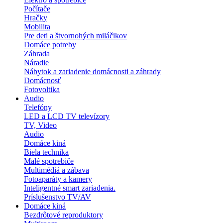
Počítače
Hračky
Mobilita
Pre deti a štvornohých miláčikov
Domáce potreby
Záhrada
Náradie
Nábytok a zariadenie domácnosti a záhrady
Domácnosť
Fotovoltika
Audio
Telefóny
LED a LCD TV televízory
TV, Video
Audio
Domáce kiná
Biela technika
Malé spotrebiče
Multimédiá a zábava
Fotoaparáty a kamery
Inteligentné smart zariadenia.
Príslušenstvo TV/AV
Domáce kiná
Bezdrôtové reproduktory