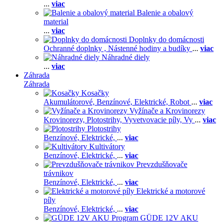
...
viac
Balenie a obalový
material
...
viac
Doplnky do domácnosti
Ochranné doplnky ,
Nástenné hodiny a budíky
...
viac
Náhradné diely
...
viac
Záhrada
Záhrada
Kosačky
Akumulátorové,
Benzínové,
Elektrické,
Robot
...
viac
Vyžínače a Krovinorezy
Krovinorezy,
Plotostrihy,
Vyvetvovacie píly,
Vy
...
viac
Plotostrihy
Benzínové,
Elektrické,
...
viac
Kultivátory
Benzínové,
Elektrické,
...
viac
Prevzdušňovače
trávnikov
Benzínové,
Elektrické,
...
viac
Elektrické a motorové
píly
Benzínové,
Elektrické,
...
viac
GÜDE 12V AKU