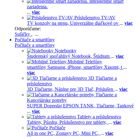
Inteligentné smart
zariadenia.
...
viac
Príslušenstvo TV/AV
TV konzoly na stenu,
Univerzálne diaľkové ov
...
viac
Odporúčame:
Sušičky
, ...
Počítače a smartfóny
Počítače a smartfóny
Notebooky
Študentský spoľahlivý Notebook,
Štúdium
...
viac
Mobilné Telefóny
smartfóny Samsung,
iPhone,
smartfóny Xiaomi,
t
...
viac
3D Tlačiarne a
príslušenstvo
3D Tlačiarne,
Náplne pre 3D Tlač,
Príslušen
...
viac
Tlačiarne a
Kancelárske potreby
SUPER Dopredaj EPSON TANK,
Tlačiarne,
Tankové
...
viac
Tablety a príslušenstvo
Tablety,
Púzdra,
Príslušenstvo pre tablety,
...
viac
Počítače
All in one PC,
Zostavy PC,
Mini PC,
...
viac