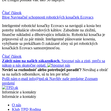
Čítať článok
Blog
Navigačné schopnosti robotických kosačiek Ecovacs
Inteligentné robotické kosačky Ecovacs sa navigujú a kosia bez
potreby inštalácie obvodových káblov. Zabudnite na zložitú,
finančne nákladnú a dlhotrvajúcu inštaláciu. Robotická kosačka je
pripravená už za pár minút. Inteligentné plánovanie kosenia,
vyhýbanie sa prekážkam či zakázané zóny sú pri robotických
kosačkách Ecovacs samozrejmosťou.
Čítať článok
Záleží nám na našich zákazníkoch.
Spoznaj nás a zisti, prečo sa
nákup u nás skutočne oplatí.
Nevieš sa rozhodnúť alebo potrebuješ poradiť?
Neváhaj a obráť
sa na našich odborníkov, sú tu len pre teba!
Pošli nám e-mail
info@tpd.sk
Navštív naše predajne
Zoznam
predajní
Informácie a kontakty
Informácie a kontakty
O nás
Klub TPD Rodina