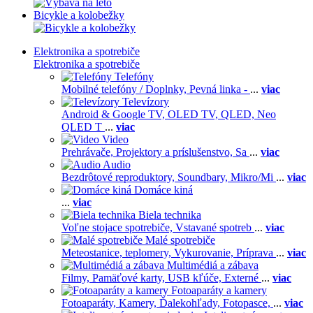
Bicykle a kolobežky
Elektronika a spotrebiče
Elektronika a spotrebiče
Telefóny
Mobilné telefóny / Doplnky,
Pevná linka -
...
viac
Televízory
Android & Google TV,
OLED TV,
QLED, Neo
QLED T
...
viac
Video
Prehrávače,
Projektory a príslušenstvo,
Sa
...
viac
Audio
Bezdrôtové reproduktory,
Soundbary,
Mikro/Mi
...
viac
Domáce kiná
...
viac
Biela technika
Voľne stojace spotrebiče,
Vstavané spotreb
...
viac
Malé spotrebiče
Meteostanice, teplomery,
Vykurovanie,
Príprava
...
viac
Multimédiá a zábava
Filmy,
Pamäťové karty,
USB kľúče,
Externé
...
viac
Fotoaparáty a kamery
Fotoaparáty,
Kamery,
Ďalekohľady,
Fotopasce,
...
viac