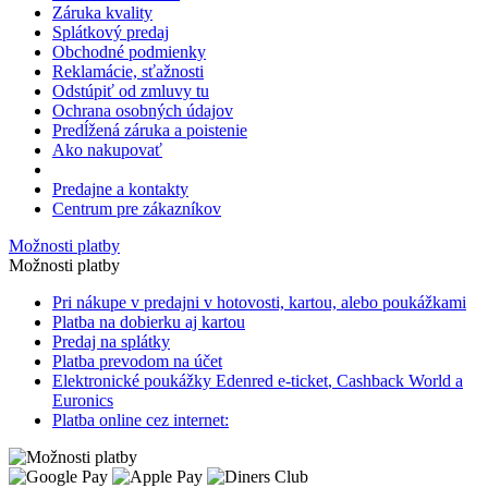
Záruka kvality
Splátkový predaj
Obchodné podmienky
Reklamácie, sťažnosti
Odstúpiť od zmluvy tu
Ochrana osobných údajov
Predĺžená záruka a poistenie
Ako nakupovať
Predajne a kontakty
Centrum pre zákazníkov
Možnosti platby
Možnosti platby
Pri nákupe v predajni v hotovosti, kartou, alebo poukážkami
Platba na dobierku aj kartou
Predaj na splátky
Platba prevodom na účet
Elektronické poukážky Edenred
e-ticket
, Cashback World a
Euronics
Platba online cez internet: