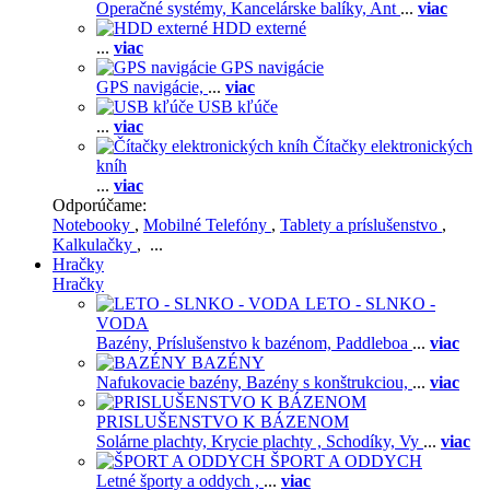
Operačné systémy,
Kancelárske balíky,
Ant
...
viac
HDD externé
...
viac
GPS navigácie
GPS navigácie,
...
viac
USB kľúče
...
viac
Čítačky elektronických
kníh
...
viac
Odporúčame:
Notebooky
,
Mobilné Telefóny
,
Tablety a príslušenstvo
,
Kalkulačky
, ...
Hračky
Hračky
LETO - SLNKO -
VODA
Bazény,
Príslušenstvo k bazénom,
Paddleboa
...
viac
BAZÉNY
Nafukovacie bazény,
Bazény s konštrukciou,
...
viac
PRISLUŠENSTVO K BÁZENOM
Solárne plachty,
Krycie plachty ,
Schodíky,
Vy
...
viac
ŠPORT A ODDYCH
Letné športy a oddych ,
...
viac