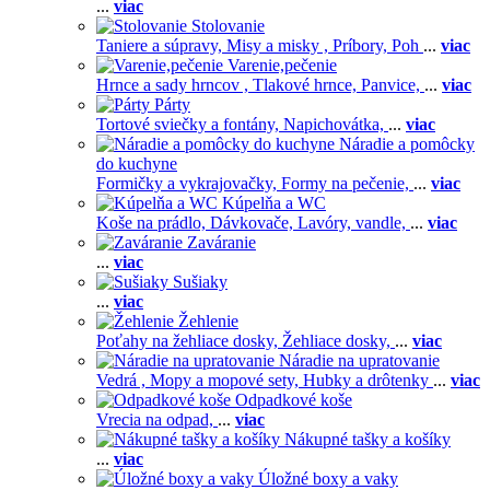
...
viac
Stolovanie
Taniere a súpravy,
Misy a misky ,
Príbory,
Poh
...
viac
Varenie,pečenie
Hrnce a sady hrncov ,
Tlakové hrnce,
Panvice,
...
viac
Párty
Tortové sviečky a fontány,
Napichovátka,
...
viac
Náradie a pomôcky
do kuchyne
Formičky a vykrajovačky,
Formy na pečenie,
...
viac
Kúpelňa a WC
Koše na prádlo,
Dávkovače,
Lavóry, vandle,
...
viac
Zaváranie
...
viac
Sušiaky
...
viac
Žehlenie
Poťahy na žehliace dosky,
Žehliace dosky,
...
viac
Náradie na upratovanie
Vedrá ,
Mopy a mopové sety,
Hubky a drôtenky
...
viac
Odpadkové koše
Vrecia na odpad,
...
viac
Nákupné tašky a košíky
...
viac
Úložné boxy a vaky