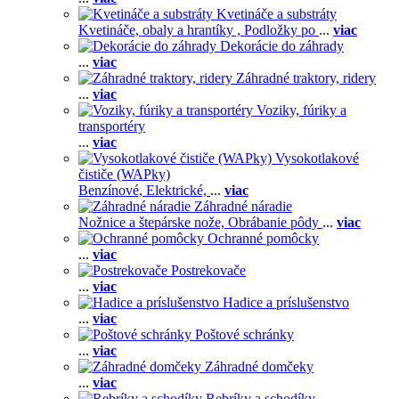
Kvetináče a substráty
Kvetináče, obaly a hrantíky ,
Podložky po
...
viac
Dekorácie do záhrady
...
viac
Záhradné traktory, ridery
...
viac
Voziky, fúriky a
transportéry
...
viac
Vysokotlakové
čističe (WAPky)
Benzínové,
Elektrické,
...
viac
Záhradné náradie
Nožnice a štepárske nože,
Obrábanie pôdy
...
viac
Ochranné pomôcky
...
viac
Postrekovače
...
viac
Hadice a príslušenstvo
...
viac
Poštové schránky
...
viac
Záhradné domčeky
...
viac
Rebríky a schodíky