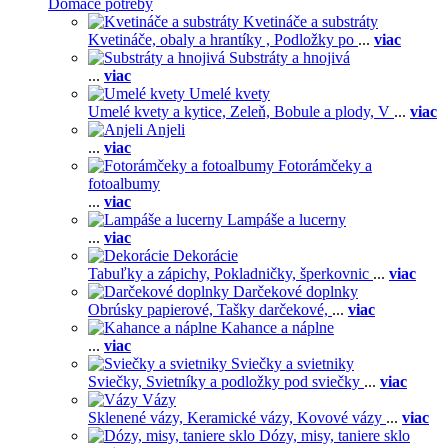
Domáce potreby
Kvetináče a substráty
Kvetináče, obaly a hrantíky ,
Podložky po
...
viac
Substráty a hnojivá
...
viac
Umelé kvety
Umelé kvety a kytice,
Zeleň,
Bobule a plody,
V
...
viac
Anjeli
...
viac
Fotorámčeky a
fotoalbumy
...
viac
Lampáše a lucerny
...
viac
Dekorácie
Tabuľky a zápichy,
Pokladničky, šperkovnic
...
viac
Darčekové doplnky
Obrúsky papierové,
Tašky darčekové,
...
viac
Kahance a náplne
...
viac
Sviečky a svietniky
Sviečky,
Svietníky a podložky pod sviečky
...
viac
Vázy
Sklenené vázy,
Keramické vázy,
Kovové vázy
...
viac
Dózy, misy, taniere sklo