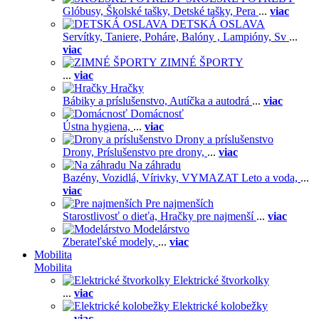
Glóbusy,
Školské tašky,
Detské tašky,
Pera
...
viac
DETSKÁ OSLAVA
Servítky,
Taniere,
Poháre,
Balóny ,
Lampióny,
Sv
...
viac
ZIMNÉ ŠPORTY
...
viac
Hračky
Bábiky a príslušenstvo,
Autíčka a autodrá
...
viac
Domácnosť
Ústna hygiena,
...
viac
Drony a príslušenstvo
Drony,
Príslušenstvo pre drony,
...
viac
Na záhradu
Bazény,
Vozidlá,
Vírivky,
VYMAZAT Leto a voda,
...
viac
Pre najmenších
Starostlivosť o dieťa,
Hračky pre najmenší
...
viac
Modelárstvo
Zberateľské modely,
...
viac
Mobilita
Mobilita
Elektrické štvorkolky
...
viac
Elektrické kolobežky
...
viac