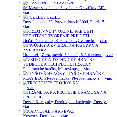
STAVEBNICE
iM.Master stavebnice,
Stavebnice GraviTrax,
ME
...
viac
PUZZLE
Detské puzzle,
3D Puzzle,
Puzzle 300d,
Puzzle 5
...
viac
KREATÍVNE TVORENIE PRE DETI
Dočasné tetovania,
Kreatívne a výtvarné hr
...
viac
FIGÚRKY A
ZVIERATKÁ
Hrdinovia,
Z rozprávok,
Schleich,
Safari zviera
...
viac
VEDECKÉ A TECHNICKÉ HRAČKY
Elektronické hračky,
Mikroskopy,
...
viac
PLYŠOVÉ HRAČKY
PLAY ECO Plyšové hračky,
Plyšové hračky s
...
viac
TROJKOLKY
...
viac
HRÁME SA NA
PROFESIE
Detské Kuchynky,
Doplnky do kuchynky,
Detský
...
viac
KARNEVAL
Kostýmy,
Doplnky,
...
viac