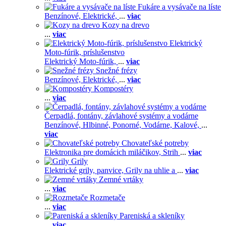
Fukáre a vysávače na líste
Benzínové,
Elektrické,
...
viac
Kozy na drevo
...
viac
Elektrický
Moto-fúrik, príslušenstvo
Elektrický Moto-fúrik,
...
viac
Snežné frézy
Benzínové,
Elektrické,
...
viac
Kompostéry
...
viac
Čerpadlá, fontány, závlahové systémy a vodárne
Benzínové,
Hlbinné,
Ponorné,
Vodárne,
Kalové,
...
viac
Chovateľské potreby
Elektronika pre domácich miláčikov,
Strih
...
viac
Grily
Elektrické grily, panvice,
Grily na uhlie a
...
viac
Zemné vrtáky
...
viac
Rozmetače
...
viac
Pareniská a skleníky
...
viac