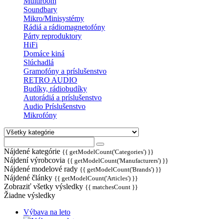
Multiroom
Soundbary
Mikro/Minisystémy
Rádiá a rádiomagnetofóny
Párty reproduktory
HiFi
Domáce kiná
Slúchadlá
Gramofóny a príslušenstvo
RETRO AUDIO
Budíky, rádiobudíky
Autorádiá a príslušenstvo
Audio Príslušenstvo
Mikrofóny
Nájdené kategórie
{{ getModelCount('Categories') }}
Nájdení výrobcovia
{{ getModelCount('Manufacturers') }}
Nájdené modelové rady
{{ getModelCount('Brands') }}
Nájdené články
{{ getModelCount('Articles') }}
Zobraziť všetky výsledky
{{ matchesCount }}
Žiadne výsledky
Výbava na leto