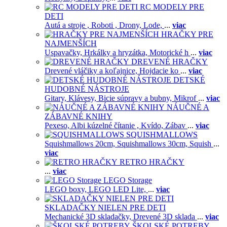
RC MODELY PRE
DETI
Autá a stroje ,
Roboti ,
Drony,
Lode,
...
viac
HRAČKY PRE
NAJMENŠÍCH
Uspavačky,
Hrkálky a hryzátka,
Motorické h
...
viac
DREVENÉ HRAČKY
Drevené vláčiky a koľajnice,
Hojdacie ko
...
viac
DETSKÉ
HUDOBNÉ NÁSTROJE
Gitary,
Klávesy,
Bicie súpravy a bubny,
Mikrof
...
viac
NÁUČNÉ A
ZÁBAVNÉ KNIHY
Pexeso,
Albi kúzelné čítanie ,
Kvído,
Zábav
...
viac
SQUISHMALLOWS
Squishmallows 20cm,
Squishmallows 30cm,
Squish
...
viac
RETRO HRAČKY
...
viac
LEGO Storage
LEGO boxy,
LEGO LED Lite,
...
viac
SKLADAČKY NIELEN PRE DETI
Mechanické 3D skladačky,
Drevené 3D sklada
...
viac
ŠKOLSKÉ POTREBY