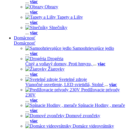
...
viac
Obrazy
...
viac
Tapety a Lišty
...
viac
Slnečníky
...
viac
Domácnosť
Domácnosť
Samoohrievajúce jedlo
...
viac
Drogéria
Čistý a voňavý domov,
Proti hmyzu,
...
viac
Žiarovky
...
viac
Svetelné zdroje
Vianočné osvetlenie,
LED svietidlá,
Stolné
...
viac
Predlžovacie prívody
230V
...
viac
Spínacie Hodiny , merače
...
viac
Domové zvončeky
...
viac
Domáce videovrátniky