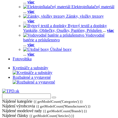
...
viac
Elektroinštalačný materiál
...
viac
Zámky, vložky trezory
...
viac
Bytový textil a doplnky
Vankúše,
Obliečky,
Osušky,
Paplóny,
Príslušen
...
viac
Vodovodné
batérie a príslušenstvo
...
viac
Úložné boxy
...
viac
Fotovoltika
Kvetináče a substráty
Rozbalené a vystavené
Nájdené kategórie
{{ getModelCount('Categories') }}
Nájdení výrobcovia
{{ getModelCount('Manufacturers') }}
Nájdené modelové rady
{{ getModelCount('Brands') }}
Nájdené články
{{ getModelCount('Articles') }}