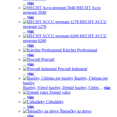
...
viac
HECHT Accu
program 5040
...
viac
HECHT ACCU
program 1278
...
viac
HECHT ACCU
program 6260
...
viac
Kärcher Professional
...
viac
Procraft
...
viac
Procraft Industrial
...
viac
Bazény, Chémia pre
bazény
Bazény,
Vírivé bazény,
Detské bazény,
Chém
...
viac
Zemné valce
...
viac
Cirkulárky
...
viac
Štiepačky na drevo
...
viac