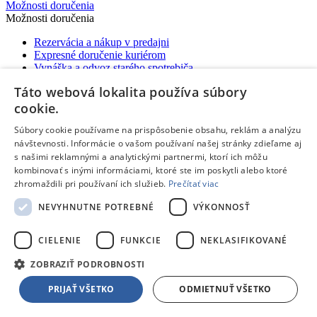
Možnosti doručenia
Možnosti doručenia
Rezervácia a nákup v predajni
Expresné doručenie kuriérom
Vynáška a odvoz starého spotrebiča
Packeta - výdajné miesta a Z-BOXy
Táto webová lokalita používa súbory
Doručenie do Česka
cookie.
Súbory cookie používame na prispôsobenie obsahu, reklám a analýzu
návštevnosti. Informácie o vašom používaní našej stránky zdieľame aj
s našimi reklamnými a analytickými partnermi, ktorí ich môžu
kombinovať s inými informáciami, ktoré ste im poskytli alebo ktoré
zhromaždili pri používaní ich služieb.
Prečítať viac
Odoberaj novinky zo sveta TPD
Páči sa ti naša ponuka?
Nezmeškaj naše akcie!
NEVYHNUTNE POTREBNÉ
VÝKONNOSŤ
Customer Email
Potvrdiť
CIELENIE
FUNKCIE
NEKLASIFIKOVANÉ
Súhlasím so
spracovaním osobných údajov
za účelom zasielania
akciových emailov
ZOBRAZIŤ PODROBNOSTI
Potvrdzujem, že som osoba staršia ako 16 rokov, prípadne, že bol
na tento účel udelený súhlas môjho zákonného zástupcu.
PRIJAŤ VŠETKO
ODMIETNUŤ VŠETKO