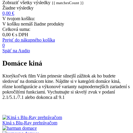
Zobraziť všetky výsledky
{{ matchesCount }}
Žiadne výsledky
0,00 €
V tvojom košíku:
V košíku nemáš žiadne produkty
Celková suma:
0,00 €
s DPH
Prejsť do nákupného košíka
0
Späť na Audio
Domáce kiná
Ktorýkoľvek film Vám prinesie silnejší zážitok ak ho budete
sledovať na domácom kine. Nájdite si v kategórii domáce kiná,
rôzne konfigurácie a výkonové varianty najmodernejších zariadení s
pokročilými funkciami. Vychutnajte si skvelý zvuk v podaní
2.1/5.1./7.1 alebo dokonca až 9.1
Kiná s Blu-Ray prehrávačom