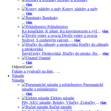
...
viac
Konvy, nádoby a sudy
...
viac
Bandasky
...
viac
Príslušenstvo
Ku kosačkám,
K pílam,
Ku krovinorezom a vyž
...
viac
Drviče vetiev a ovocia
Nožové,
S ozubeným valcom,
...
viac
Hračky do záhrady
a pieskoviská
Šmykľavky,
Pieskoviská,
Hračky do piesku,
Ho
...
viac
Ostatné
...
viac
Odporúčame:
Fukáre a vysávače na líste
, ...
Náradie
Náradie
Pneumatické
náradie a príslušenstvo
...
viac
Elektro náradie
Píly,
AKU náradie,
Brúsky,
Vŕtačky,
Zváračky
...
viac
Ručné náradie