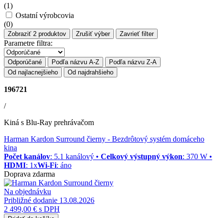
(
1
)
Ostatní výrobcovia
(
0
)
Zobraziť
2
produktov
Zrušiť výber
Zavrieť filter
Parametre filtra:
Odporúčané
Podľa názvu A-Z
Podľa názvu Z-A
Od najlacnejšieho
Od najdrahšieho
196721
/
Kiná s Blu-Ray prehrávačom
Harman Kardon Surround čierny
- Bezdrôtový systém domáceho
kina
Počet kanálov
: 5.1 kanálový •
Celkový výstupný výkon
: 370 W •
HDMI
: 1x
Wi-Fi
: áno
Doprava zdarma
Na objednávku
Približné dodanie 13.08.2026
2 499,00 €
s DPH