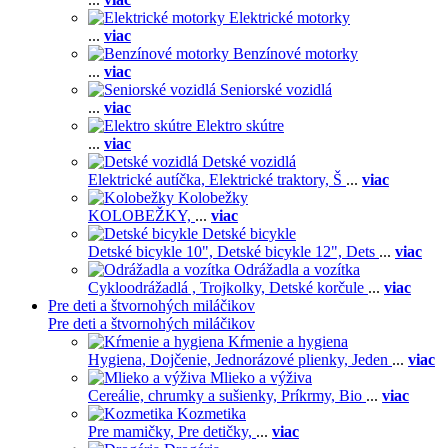
Elektrické motorky
...
viac
Benzínové motorky
...
viac
Seniorské vozidlá
...
viac
Elektro skútre
...
viac
Detské vozidlá
Elektrické autíčka,
Elektrické traktory,
Š
...
viac
Kolobežky
KOLOBEŽKY,
...
viac
Detské bicykle
Detské bicykle 10",
Detské bicykle 12",
Dets
...
viac
Odrážadla a vozítka
Cykloodrážadlá ,
Trojkolky,
Detské korčule
...
viac
Pre deti a štvornohých miláčikov
Pre deti a štvornohých miláčikov
Kŕmenie a hygiena
Hygiena,
Dojčenie,
Jednorázové plienky,
Jeden
...
viac
Mlieko a výživa
Cereálie, chrumky a sušienky,
Príkrmy,
Bio
...
viac
Kozmetika
Pre mamičky,
Pre detičky,
...
viac