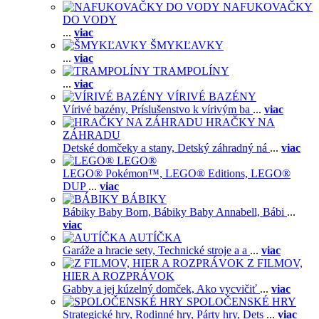
NAFUKOVAČKY
DO VODY
...
viac
ŠMYKĽAVKY
...
viac
TRAMPOLÍNY
...
viac
VÍRIVÉ BAZÉNY
Vírivé bazény,
Príslušenstvo k vírivým ba
...
viac
HRAČKY NA
ZÁHRADU
Detské domčeky a stany,
Detský záhradný ná
...
viac
LEGO®
LEGO® Pokémon™,
LEGO® Editions,
LEGO®
DUP
...
viac
BÁBIKY
Bábiky Baby Born,
Bábiky Baby Annabell,
Bábi
...
viac
AUTÍČKA
Garáže a hracie sety,
Technické stroje a a
...
viac
Z FILMOV,
HIER A ROZPRÁVOK
Gabby a jej kúzelný domček,
Ako vycvičiť
...
viac
SPOLOČENSKÉ HRY
Strategické hry,
Rodinné hry,
Párty hry,
Dets
...
viac