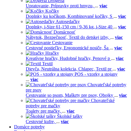
Drogéria
Upratovanie,
Prípravky proti hmyzu,
...
viac
Kočíky
Doplnky ku kočíkom,
Kombinované kočíky,
S
...
viac
Autosedačky
Doplnky,
i-Size 61-150 cm / 9-36 kg,
i-Size 40
...
viac
Domácnosť
Nábytok,
Bezpečnosť,
Textil do detskej izby,
...
viac
Cestovanie
Cestovné postieľky,
Ergonomické nosiče,
Ša
...
viac
Hračky
Kreatívne hračky,
Hudobné hračky,
Penové p
...
viac
Textil
Dievča,
Neutrálna kolekcia,
Chlapec,
Textil pr
...
viac
POS - vzorky a stojany
...
viac
Chovateľské potreby
pre psov
Cestovanie so psom,
Maškrty pre psov,
Obojky
...
viac
Chovateľské
potreby pre mačky
Toalety pre mačky,
...
viac
Školské tašky
Cestovné kufre,
...
viac
Domáce potreby