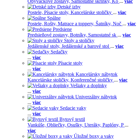
Obývačkové zostavy,
Samostatné skrinky,
Ko
...
viac
Detské izby
Postele,
Písacie stoly,
Kancelárske stoličky
...
viac
Spálne
Postele,
Rošty,
Matrace a toppery,
Šatníky,
Noč
...
viac
Predsiene
Predsieňové zostavy,
Botníky,
Samostatné sk
...
viac
Stoly a stoličky
Jedálenské stoly,
Jedálenské a barové stol
...
viac
Sedačky
...
viac
Písacie stoly
...
viac
Kancelársky nábytok
Kancelárske stoličky,
Konferenčné stoličky
...
viac
Vešiaky a doplnky
...
viac
Univerzálny nábytok
...
viac
Sedacie vaky
...
viac
Bytový textil
Vankúše,
Obliečky,
Osušky,
Uteráky,
Paplóny,
P
...
viac
Úložné boxy a vaky