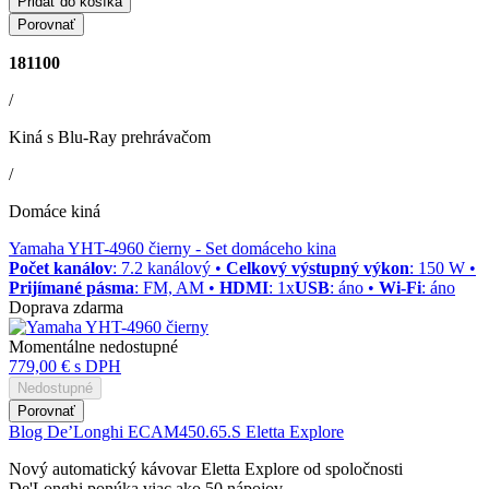
Pridať do košíka
Porovnať
181100
/
Kiná s Blu-Ray prehrávačom
/
Domáce kiná
Yamaha YHT-4960 čierny
- Set domáceho kina
Počet kanálov
: 7.2 kanálový •
Celkový výstupný výkon
: 150 W •
Prijímané pásma
: FM, AM •
HDMI
: 1x
USB
: áno •
Wi-Fi
: áno
Doprava zdarma
Momentálne nedostupné
779,00 €
s DPH
Nedostupné
Porovnať
Blog
De’Longhi ECAM450.65.S Eletta Explore
Nový automatický kávovar Eletta Explore od spoločnosti
De'Longhi ponúka viac ako 50 nápojov.