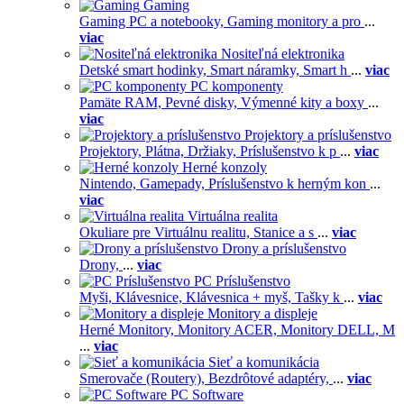
Gaming
Gaming PC a notebooky,
Gaming monitory a pro
...
viac
Nositeľná elektronika
Detské smart hodinky,
Smart náramky,
Smart h
...
viac
PC komponenty
Pamäte RAM,
Pevné disky,
Výmenné kity a boxy
...
viac
Projektory a príslušenstvo
Projektory,
Plátna,
Držiaky,
Príslušenstvo k p
...
viac
Herné konzoly
Nintendo,
Gamepady,
Príslušenstvo k herným kon
...
viac
Virtuálna realita
Okuliare pre Virtuálnu realitu,
Stanice a s
...
viac
Drony a príslušenstvo
Drony,
...
viac
PC Príslušenstvo
Myši,
Klávesnice,
Klávesnica + myš,
Tašky k
...
viac
Monitory a displeje
Herné Monitory,
Monitory ACER,
Monitory DELL,
M
...
viac
Sieť a komunikácia
Smerovače (Routery),
Bezdrôtové adaptéry,
...
viac
PC Software