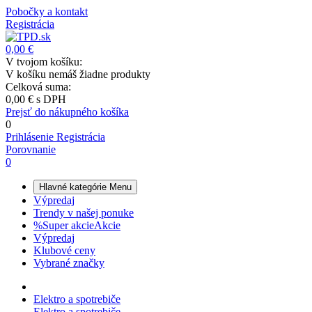
Pobočky a kontakt
Registrácia
0,00 €
V tvojom košíku:
V košíku nemáš žiadne produkty
Celková suma:
0,00 €
s DPH
Prejsť do nákupného košíka
0
Prihlásenie
Registrácia
Porovnanie
0
Hlavné kategórie
Menu
Výpredaj
Trendy v našej ponuke
%
Super akcie
Akcie
Výpredaj
Klubové ceny
Vybrané značky
Elektro a spotrebiče
Elektro a spotrebiče