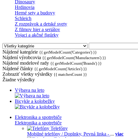
Dinosaury
Hrdinovia
Herné sety a budovy
Schleich
Z rozprávok a detské svety
Z filmov hier a seriálov
Vojaci a akčné figúrky
Nájdené kategórie
{{ getModelCount('Categories') }}
Nájdení výrobcovia
{{ getModelCount('Manufacturers') }}
Nájdené modelové rady
{{ getModelCount('Brands') }}
Nájdené články
{{ getModelCount('Articles') }}
Zobraziť všetky výsledky
{{ matchesCount }}
Žiadne výsledky
Výbava na leto
Bicykle a kolobežky
Elektronika a spotrebiče
Elektronika a spotrebiče
Telefóny
Mobilné telefóny / Doplnky,
Pevná linka -
...
viac