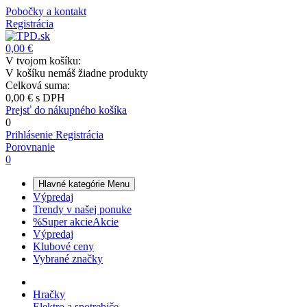
Pobočky a kontakt
Registrácia
0,00 €
V tvojom košíku:
V košíku nemáš žiadne produkty
Celková suma:
0,00 €
s DPH
Prejsť do nákupného košíka
0
Prihlásenie
Registrácia
Porovnanie
0
Hlavné kategórie
Menu
Výpredaj
Trendy v našej ponuke
%
Super akcie
Akcie
Výpredaj
Klubové ceny
Vybrané značky
Hračky
Elektro a spotrebiče