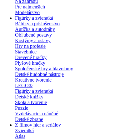
Na záhradu
Pre najmenších
Modelárstvo
Figúrky a zvieratká
Bábiky a príslušenstvo
Autíčka a autodráhy
Obľubené postavy
Kostýmy a oslavy
Hry na profesie
Stavebnice
Drevené hračky
Plyšové hračky
Spoločenské hry a hlavolamy
Detské hudobné nástroje
Kreatívne tvorenie
LEGO®
Figúrky a zvieratká
Detské knižky
Škola a tvorenie
Puzzle
Vzdelávacie a náučné
Detské zbrane
Z filmov hier a seriálov
Zvieratká
Atlas