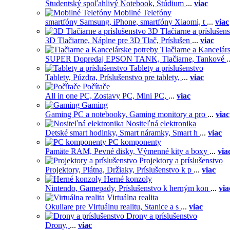
Študentský spoľahlivý Notebook,
Štúdium
...
viac
Mobilné Telefóny
smartfóny Samsung,
iPhone,
smartfóny Xiaomi,
t
...
viac
3D Tlačiarne a príslušen
3D Tlačiarne,
Náplne pre 3D Tlač,
Príslušen
...
viac
Tlačiarne a Kancelár
SUPER Dopredaj EPSON TANK,
Tlačiarne,
Tankové
.
Tablety a príslušenstvo
Tablety,
Púzdra,
Príslušenstvo pre tablety,
...
viac
Počítače
All in one PC,
Zostavy PC,
Mini PC,
...
viac
Gaming
Gaming PC a notebooky,
Gaming monitory a pro
...
viac
Nositeľná elektronika
Detské smart hodinky,
Smart náramky,
Smart h
...
viac
PC komponenty
Pamäte RAM,
Pevné disky,
Výmenné kity a boxy
...
via
Projektory a príslušenstvo
Projektory,
Plátna,
Držiaky,
Príslušenstvo k p
...
viac
Herné konzoly
Nintendo,
Gamepady,
Príslušenstvo k herným kon
...
via
Virtuálna realita
Okuliare pre Virtuálnu realitu,
Stanice a s
...
viac
Drony a príslušenstvo
Drony,
...
viac