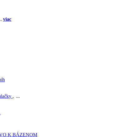
..
viac
níh
ulačky
, ...
A
TVO K BÁZENOM