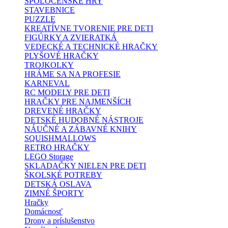
SPOLOČENSKÉ HRY
STAVEBNICE
PUZZLE
KREATÍVNE TVORENIE PRE DETI
FIGÚRKY A ZVIERATKÁ
VEDECKÉ A TECHNICKÉ HRAČKY
PLYŠOVÉ HRAČKY
TROJKOLKY
HRÁME SA NA PROFESIE
KARNEVAL
RC MODELY PRE DETI
HRAČKY PRE NAJMENŠÍCH
DREVENÉ HRAČKY
DETSKÉ HUDOBNÉ NÁSTROJE
NÁUČNÉ A ZÁBAVNÉ KNIHY
SQUISHMALLOWS
RETRO HRAČKY
LEGO Storage
SKLADAČKY NIELEN PRE DETI
ŠKOLSKÉ POTREBY
DETSKÁ OSLAVA
ZIMNÉ ŠPORTY
Hračky
Domácnosť
Drony a príslušenstvo