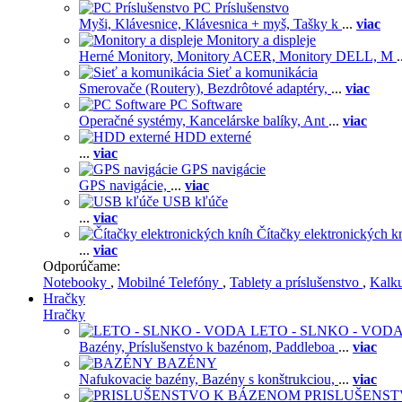
PC Príslušenstvo
Myši,
Klávesnice,
Klávesnica + myš,
Tašky k
...
viac
Monitory a displeje
Herné Monitory,
Monitory ACER,
Monitory DELL,
M
.
Sieť a komunikácia
Smerovače (Routery),
Bezdrôtové adaptéry,
...
viac
PC Software
Operačné systémy,
Kancelárske balíky,
Ant
...
viac
HDD externé
...
viac
GPS navigácie
GPS navigácie,
...
viac
USB kľúče
...
viac
Čítačky elektronických k
...
viac
Odporúčame:
Notebooky
,
Mobilné Telefóny
,
Tablety a príslušenstvo
,
Kalk
Hračky
Hračky
LETO - SLNKO - VOD
Bazény,
Príslušenstvo k bazénom,
Paddleboa
...
viac
BAZÉNY
Nafukovacie bazény,
Bazény s konštrukciou,
...
viac
PRISLUŠENS