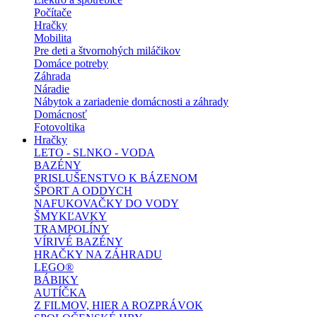
Počítače
Hračky
Mobilita
Pre deti a štvornohých miláčikov
Domáce potreby
Záhrada
Náradie
Nábytok a zariadenie domácnosti a záhrady
Domácnosť
Fotovoltika
Hračky
LETO - SLNKO - VODA
BAZÉNY
PRISLUŠENSTVO K BÁZENOM
ŠPORT A ODDYCH
NAFUKOVAČKY DO VODY
ŠMYKĽAVKY
TRAMPOLÍNY
VÍRIVÉ BAZÉNY
HRAČKY NA ZÁHRADU
LEGO®
BÁBIKY
AUTÍČKA
Z FILMOV, HIER A ROZPRÁVOK