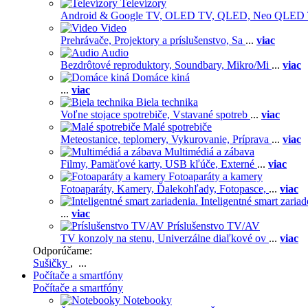
Televízory
Android & Google TV,
OLED TV,
QLED, Neo QLED
Video
Prehrávače,
Projektory a príslušenstvo,
Sa
...
viac
Audio
Bezdrôtové reproduktory,
Soundbary,
Mikro/Mi
...
viac
Domáce kiná
...
viac
Biela technika
Voľne stojace spotrebiče,
Vstavané spotreb
...
viac
Malé spotrebiče
Meteostanice, teplomery,
Vykurovanie,
Príprava
...
viac
Multimédiá a zábava
Filmy,
Pamäťové karty,
USB kľúče,
Externé
...
viac
Fotoaparáty a kamery
Fotoaparáty,
Kamery,
Ďalekohľady,
Fotopasce,
...
viac
Inteligentné smart zariad
...
viac
Príslušenstvo TV/AV
TV konzoly na stenu,
Univerzálne diaľkové ov
...
viac
Odporúčame:
Sušičky
, ...
Počítače a smartfóny
Počítače a smartfóny
Notebooky