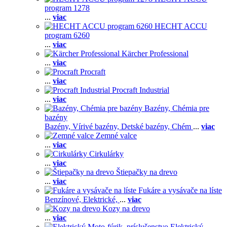
program 1278
...
viac
HECHT ACCU
program 6260
...
viac
Kärcher Professional
...
viac
Procraft
...
viac
Procraft Industrial
...
viac
Bazény, Chémia pre
bazény
Bazény,
Vírivé bazény,
Detské bazény,
Chém
...
viac
Zemné valce
...
viac
Cirkulárky
...
viac
Štiepačky na drevo
...
viac
Fukáre a vysávače na líste
Benzínové,
Elektrické,
...
viac
Kozy na drevo
...
viac
Elektrický