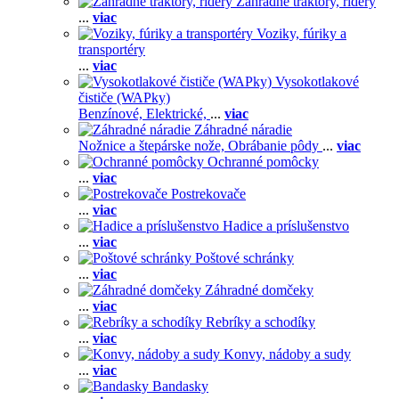
Záhradné traktory, ridery
...
viac
Voziky, fúriky a
transportéry
...
viac
Vysokotlakové
čističe (WAPky)
Benzínové,
Elektrické,
...
viac
Záhradné náradie
Nožnice a štepárske nože,
Obrábanie pôdy
...
viac
Ochranné pomôcky
...
viac
Postrekovače
...
viac
Hadice a príslušenstvo
...
viac
Poštové schránky
...
viac
Záhradné domčeky
...
viac
Rebríky a schodíky
...
viac
Konvy, nádoby a sudy
...
viac
Bandasky