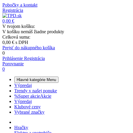
Pobočky a kontakt
Registrácia
0,00 €
V tvojom košíku:
V košíku nemáš žiadne produkty
Celková suma:
0,00 €
s DPH
Prejsť do nákupného košíka
0
Prihlásenie
Registrácia
Porovnanie
0
Hlavné kategórie
Menu
Výpredaj
Trendy v našej ponuke
%
Super akcie
Akcie
Výpredaj
Klubové ceny
Vybrané značky
Hračky
Elektro a spotrebiče