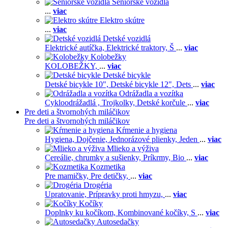
Seniorské vozidlá
...
viac
Elektro skútre
...
viac
Detské vozidlá
Elektrické autíčka,
Elektrické traktory,
Š
...
viac
Kolobežky
KOLOBEŽKY,
...
viac
Detské bicykle
Detské bicykle 10",
Detské bicykle 12",
Dets
...
viac
Odrážadla a vozítka
Cykloodrážadlá ,
Trojkolky,
Detské korčule
...
viac
Pre deti a štvornohých miláčikov
Pre deti a štvornohých miláčikov
Kŕmenie a hygiena
Hygiena,
Dojčenie,
Jednorázové plienky,
Jeden
...
viac
Mlieko a výživa
Cereálie, chrumky a sušienky,
Príkrmy,
Bio
...
viac
Kozmetika
Pre mamičky,
Pre detičky,
...
viac
Drogéria
Upratovanie,
Prípravky proti hmyzu,
...
viac
Kočíky
Doplnky ku kočíkom,
Kombinované kočíky,
S
...
viac
Autosedačky