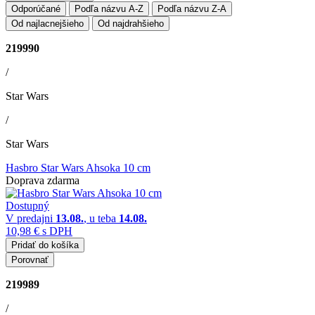
Odporúčané
Podľa názvu A-Z
Podľa názvu Z-A
Od najlacnejšieho
Od najdrahšieho
219990
/
Star Wars
/
Star Wars
Hasbro Star Wars Ahsoka 10 cm
Doprava zdarma
Dostupný
V predajni
13.08.
, u teba
14.08.
10,98 €
s DPH
Pridať do košíka
Porovnať
219989
/