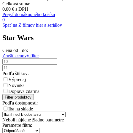
Celková suma:
0,00 €
s DPH
Prejsť do nákupného košíka
0
Späť na Z filmov hier a seriálov
Star Wars
Cena od - do:
Zrušiť cenový filter
Podľa štítkov:
Výpredaj
Novinka
Doprava zdarma
Filter produktov
Podľa dostupnosti:
Iba na sklade
Neboli nájdené žiadne parametre
Parametre filtra: