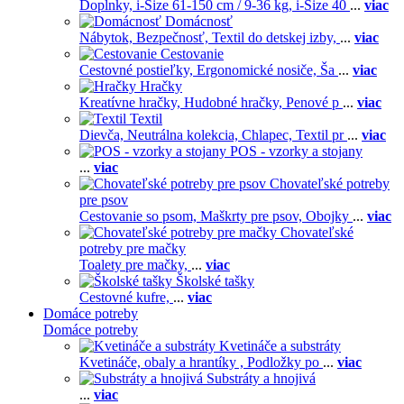
Doplnky,
i-Size 61-150 cm / 9-36 kg,
i-Size 40
...
viac
Domácnosť
Nábytok,
Bezpečnosť,
Textil do detskej izby,
...
viac
Cestovanie
Cestovné postieľky,
Ergonomické nosiče,
Ša
...
viac
Hračky
Kreatívne hračky,
Hudobné hračky,
Penové p
...
viac
Textil
Dievča,
Neutrálna kolekcia,
Chlapec,
Textil pr
...
viac
POS - vzorky a stojany
...
viac
Chovateľské potreby
pre psov
Cestovanie so psom,
Maškrty pre psov,
Obojky
...
viac
Chovateľské
potreby pre mačky
Toalety pre mačky,
...
viac
Školské tašky
Cestovné kufre,
...
viac
Domáce potreby
Domáce potreby
Kvetináče a substráty
Kvetináče, obaly a hrantíky ,
Podložky po
...
viac
Substráty a hnojivá
...
viac