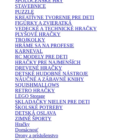
SPOLOČENSKÉ HRY
STAVEBNICE
PUZZLE
KREATÍVNE TVORENIE PRE DETI
FIGÚRKY A ZVIERATKÁ
VEDECKÉ A TECHNICKÉ HRAČKY
PLYŠOVÉ HRAČKY
TROJKOLKY
HRÁME SA NA PROFESIE
KARNEVAL
RC MODELY PRE DETI
HRAČKY PRE NAJMENŠÍCH
DREVENÉ HRAČKY
DETSKÉ HUDOBNÉ NÁSTROJE
NÁUČNÉ A ZÁBAVNÉ KNIHY
SQUISHMALLOWS
RETRO HRAČKY
LEGO Storage
SKLADAČKY NIELEN PRE DETI
ŠKOLSKÉ POTREBY
DETSKÁ OSLAVA
ZIMNÉ ŠPORTY
Hračky
Domácnosť
Drony a príslušenstvo