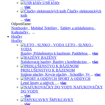
USB kľúče
...
viac
Čítačky elektronických
kníh
...
viac
Odporúčame:
Notebooky
,
Mobilné Telefóny
,
Tablety a príslušenstvo
,
Kalkulačky
, ...
Hračky
Hračky
LETO - SLNKO -
VODA
Bazény,
Príslušenstvo k bazénom,
Paddleboa
...
viac
BAZÉNY
Nafukovacie bazény,
Bazény s konštrukciou,
...
viac
PRISLUŠENSTVO K BÁZENOM
Solárne plachty,
Krycie plachty ,
Schodíky,
Vy
...
viac
ŠPORT A ODDYCH
Letné športy a oddych ,
...
viac
NAFUKOVAČKY
DO VODY
...
viac
ŠMYKĽAVKY
...
viac