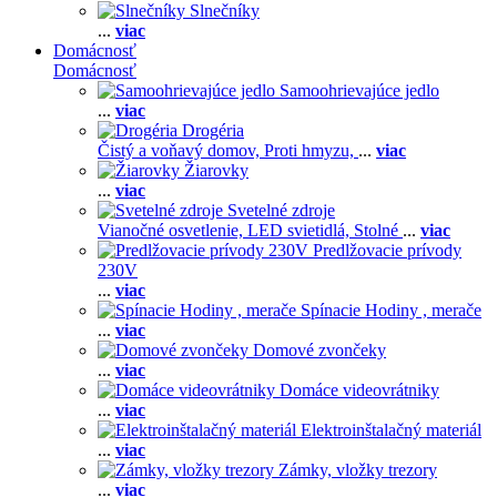
Slnečníky
...
viac
Domácnosť
Domácnosť
Samoohrievajúce jedlo
...
viac
Drogéria
Čistý a voňavý domov,
Proti hmyzu,
...
viac
Žiarovky
...
viac
Svetelné zdroje
Vianočné osvetlenie,
LED svietidlá,
Stolné
...
viac
Predlžovacie prívody
230V
...
viac
Spínacie Hodiny , merače
...
viac
Domové zvončeky
...
viac
Domáce videovrátniky
...
viac
Elektroinštalačný materiál
...
viac
Zámky, vložky trezory
...
viac