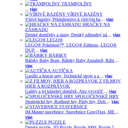
TRAMPOLÍNY
...
viac
VÍRIVÉ BAZÉNY
Vírivé bazény,
Príslušenstvo k vírivým ba
...
viac
HRAČKY NA
ZÁHRADU
Detské domčeky a stany,
Detský záhradný ná
...
viac
LEGO®
LEGO® Pokémon™,
LEGO® Editions,
LEGO®
DUP
...
viac
BÁBIKY
Bábiky Baby Born,
Bábiky Baby Annabell,
Bábi
...
viac
AUTÍČKA
Garáže a hracie sety,
Technické stroje a a
...
viac
Z FILMOV,
HIER A ROZPRÁVOK
Gabby a jej kúzelný domček,
Ako vycvičiť
...
viac
SPOLOČENSKÉ HRY
Strategické hry,
Rodinné hry,
Párty hry,
Dets
...
viac
STAVEBNICE
iM.Master stavebnice,
Stavebnice GraviTrax,
ME
...
viac
PUZZLE
Detské puzzle,
3D Puzzle,
Puzzle 300d,
Puzzle 5
...