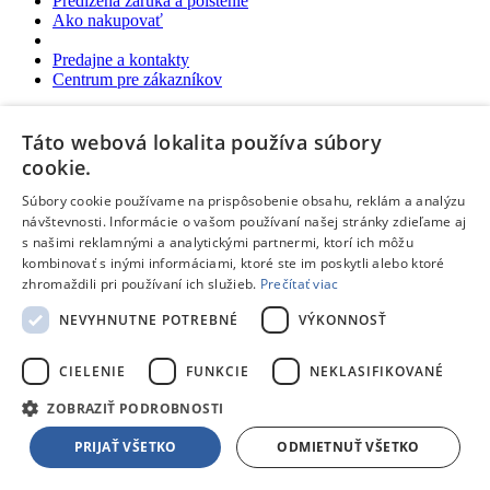
Predĺžená záruka a poistenie
Ako nakupovať
Predajne a kontakty
Centrum pre zákazníkov
Možnosti platby
Možnosti platby
Táto webová lokalita používa súbory
cookie.
Pri nákupe v predajni v hotovosti, kartou, alebo poukážkami
Platba na dobierku aj kartou
Súbory cookie používame na prispôsobenie obsahu, reklám a analýzu
Predaj na splátky
návštevnosti. Informácie o vašom používaní našej stránky zdieľame aj
Platba prevodom na účet
s našimi reklamnými a analytickými partnermi, ktorí ich môžu
Elektronické poukážky Edenred
e-ticket
, Cashback World a
kombinovať s inými informáciami, ktoré ste im poskytli alebo ktoré
Euronics
zhromaždili pri používaní ich služieb.
Prečítať viac
Platba online cez internet:
NEVYHNUTNE POTREBNÉ
VÝKONNOSŤ
Možnosti doručenia
CIELENIE
FUNKCIE
NEKLASIFIKOVANÉ
Možnosti doručenia
ZOBRAZIŤ PODROBNOSTI
Rezervácia a nákup v predajni
Expresné doručenie kuriérom
PRIJAŤ VŠETKO
ODMIETNUŤ VŠETKO
Vynáška a odvoz starého spotrebiča
Packeta - výdajné miesta a Z-BOXy