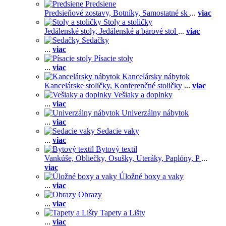
Predsiene
Predsieňové zostavy,
Botníky,
Samostatné sk
...
viac
Stoly a stoličky
Jedálenské stoly,
Jedálenské a barové stol
...
viac
Sedačky
...
viac
Písacie stoly
...
viac
Kancelársky nábytok
Kancelárske stoličky,
Konferenčné stoličky
...
viac
Vešiaky a doplnky
...
viac
Univerzálny nábytok
...
viac
Sedacie vaky
...
viac
Bytový textil
Vankúše,
Obliečky,
Osušky,
Uteráky,
Paplóny,
P
...
viac
Úložné boxy a vaky
...
viac
Obrazy
...
viac
Tapety a Lišty
...
viac