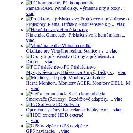
PC komponenty
Pamäte RAM,
Pevné disky,
Výmenné kity a boxy
...
viac
Projektory a príslušenstvo
Projektory,
Plátna,
Držiaky,
Príslušenstvo k p
...
viac
Herné konzoly
Nintendo,
Gamepady,
Príslušenstvo k herným kon
...
viac
Virtuálna realita
Okuliare pre Virtuálnu realitu,
Stanice a s
...
viac
Drony a príslušenstvo
Drony,
...
viac
PC Príslušenstvo
Myši,
Klávesnice,
Klávesnica + myš,
Tašky k
...
viac
Monitory a displeje
Herné Monitory,
Monitory ACER,
Monitory DELL,
M
...
viac
Sieť a komunikácia
Smerovače (Routery),
Bezdrôtové adaptéry,
...
viac
PC Software
Operačné systémy,
Kancelárske balíky,
Ant
...
viac
HDD externé
...
viac
GPS navigácie
GPS navigácie,
...
viac