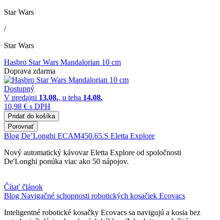
Star Wars
/
Star Wars
Hasbro Star Wars Mandalorian 10 cm
Doprava zdarma
Dostupný
V predajni
13.08.
, u teba
14.08.
10,98 €
s DPH
Pridať do košíka
Porovnať
Blog
De’Longhi ECAM450.65.S Eletta Explore
Nový automatický kávovar Eletta Explore od spoločnosti
De'Longhi ponúka viac ako 50 nápojov.
Čítať článok
Blog
Navigačné schopnosti robotických kosačiek Ecovacs
Inteligentné robotické kosačky Ecovacs sa navigujú a kosia bez