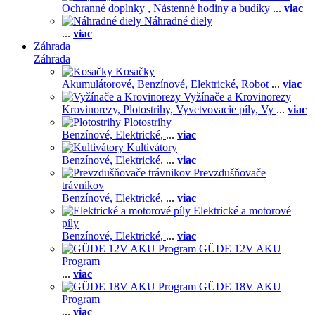
Ochranné doplnky ,
Nástenné hodiny a budíky
...
viac
Náhradné diely
...
viac
Záhrada
Záhrada
Kosačky
Akumulátorové,
Benzínové,
Elektrické,
Robot
...
viac
Vyžínače a Krovinorezy
Krovinorezy,
Plotostrihy,
Vyvetvovacie píly,
Vy
...
viac
Plotostrihy
Benzínové,
Elektrické,
...
viac
Kultivátory
Benzínové,
Elektrické,
...
viac
Prevzdušňovače
trávnikov
Benzínové,
Elektrické,
...
viac
Elektrické a motorové
píly
Benzínové,
Elektrické,
...
viac
GÜDE 12V AKU
Program
...
viac
GÜDE 18V AKU
Program
...
viac