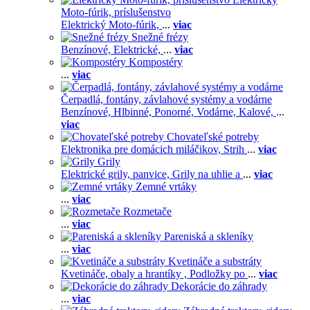
Moto-fúrik, príslušenstvo
Elektrický Moto-fúrik,
...
viac
Snežné frézy
Benzínové,
Elektrické,
...
viac
Kompostéry
...
viac
Čerpadlá, fontány, závlahové systémy a vodárne
Benzínové,
Hlbinné,
Ponorné,
Vodárne,
Kalové,
...
viac
Chovateľské potreby
Elektronika pre domácich miláčikov,
Strih
...
viac
Grily
Elektrické grily, panvice,
Grily na uhlie a
...
viac
Zemné vrtáky
...
viac
Rozmetače
...
viac
Pareniská a skleníky
...
viac
Kvetináče a substráty
Kvetináče, obaly a hrantíky ,
Podložky po
...
viac
Dekorácie do záhrady
...
viac