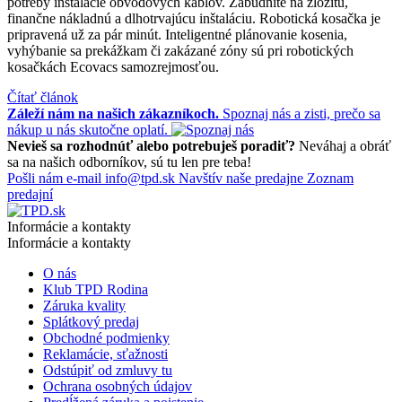
potreby inštalácie obvodových káblov. Zabudnite na zložitú,
finančne nákladnú a dlhotrvajúcu inštaláciu. Robotická kosačka je
pripravená už za pár minút. Inteligentné plánovanie kosenia,
vyhýbanie sa prekážkam či zakázané zóny sú pri robotických
kosačkách Ecovacs samozrejmosťou.
Čítať článok
Záleží nám na našich zákazníkoch.
Spoznaj nás a zisti, prečo sa
nákup u nás skutočne oplatí.
Nevieš sa rozhodnúť alebo potrebuješ poradiť?
Neváhaj a obráť
sa na našich odborníkov, sú tu len pre teba!
Pošli nám e-mail
info@tpd.sk
Navštív naše predajne
Zoznam
predajní
Informácie a kontakty
Informácie a kontakty
O nás
Klub TPD Rodina
Záruka kvality
Splátkový predaj
Obchodné podmienky
Reklamácie, sťažnosti
Odstúpiť od zmluvy tu
Ochrana osobných údajov