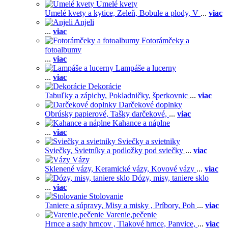
Umelé kvety
Umelé kvety a kytice,
Zeleň,
Bobule a plody,
V
...
viac
Anjeli
...
viac
Fotorámčeky a
fotoalbumy
...
viac
Lampáše a lucerny
...
viac
Dekorácie
Tabuľky a zápichy,
Pokladničky, šperkovnic
...
viac
Darčekové doplnky
Obrúsky papierové,
Tašky darčekové,
...
viac
Kahance a náplne
...
viac
Sviečky a svietniky
Sviečky,
Svietníky a podložky pod sviečky
...
viac
Vázy
Sklenené vázy,
Keramické vázy,
Kovové vázy
...
viac
Dózy, misy, taniere sklo
...
viac
Stolovanie
Taniere a súpravy,
Misy a misky ,
Príbory,
Poh
...
viac
Varenie,pečenie
Hrnce a sady hrncov ,
Tlakové hrnce,
Panvice,
...
viac