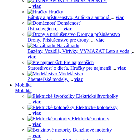
ZIMNÉ ŠPORTY
...
viac
Hračky
Bábiky a príslušenstvo,
Autíčka a autodrá
...
viac
Domácnosť
Ústna hygiena,
...
viac
Drony a príslušenstvo
Drony,
Príslušenstvo pre drony,
...
viac
Na záhradu
Bazény,
Vozidlá,
Vírivky,
VYMAZAT Leto a voda,
...
viac
Pre najmenších
Starostlivosť o dieťa,
Hračky pre najmenší
...
viac
Modelárstvo
Zberateľské modely,
...
viac
Mobilita
Mobilita
Elektrické štvorkolky
...
viac
Elektrické kolobežky
...
viac
Elektrické motorky
...
viac
Benzínové motorky
...
viac