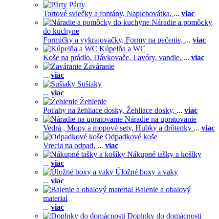
Párty
Tortové sviečky a fontány,
Napichovátka,
...
viac
Náradie a pomôcky
do kuchyne
Formičky a vykrajovačky,
Formy na pečenie,
...
viac
Kúpelňa a WC
Koše na prádlo,
Dávkovače,
Lavóry, vandle,
...
viac
Zaváranie
...
viac
Sušiaky
...
viac
Žehlenie
Poťahy na žehliace dosky,
Žehliace dosky,
...
viac
Náradie na upratovanie
Vedrá ,
Mopy a mopové sety,
Hubky a drôtenky
...
viac
Odpadkové koše
Vrecia na odpad,
...
viac
Nákupné tašky a košíky
...
viac
Úložné boxy a vaky
...
viac
Balenie a obalový
material
...
viac
Doplnky do domácnosti