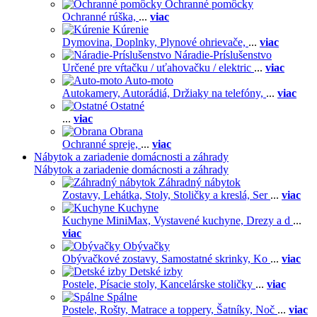
Ochranné pomôcky
Ochranné rúška,
...
viac
Kúrenie
Dymovina,
Doplnky,
Plynové ohrievače,
...
viac
Náradie-Príslušenstvo
Určené pre vŕtačku / uťahovačku / elektric
...
viac
Auto-moto
Autokamery,
Autorádiá,
Držiaky na telefóny,
...
viac
Ostatné
...
viac
Obrana
Ochranné spreje,
...
viac
Nábytok a zariadenie domácnosti a záhrady
Nábytok a zariadenie domácnosti a záhrady
Záhradný nábytok
Zostavy,
Lehátka,
Stoly,
Stoličky a kreslá,
Ser
...
viac
Kuchyne
Kuchyne MiniMax,
Vystavené kuchyne,
Drezy a d
...
viac
Obývačky
Obývačkové zostavy,
Samostatné skrinky,
Ko
...
viac
Detské izby
Postele,
Písacie stoly,
Kancelárske stoličky
...
viac
Spálne
Postele,
Rošty,
Matrace a toppery,
Šatníky,
Noč
...
viac