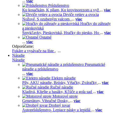
...
viac
Príslušenstvo
Ku kosačkám,
K pílam,
Ku krovinorezom a vyž
...
viac
Drviče vetiev a ovocia
Nožové,
S ozubeným valcom,
...
viac
Hračky do záhrady
a pieskoviská
Šmykľavky,
Pieskoviská,
Hračky do piesku,
Ho
...
viac
Ostatné
...
viac
Odporúčame:
Fukáre a vysávače na líste
, ...
Náradie
Náradie
Pneumatické
náradie a príslušenstvo
...
viac
Elektro náradie
Píly,
AKU náradie,
Brúsky,
Vŕtačky,
Zváračky
...
viac
Ručné náradie
Kladivá,
Kliešte a hasáky,
Kľúče a gola sad
...
viac
Motorové stroje
Generátory,
Vibračné Dosky,
...
viac
Drobný tovar
Autopríslušenstvo,
Lepiace pásky a lepidlá
...
viac