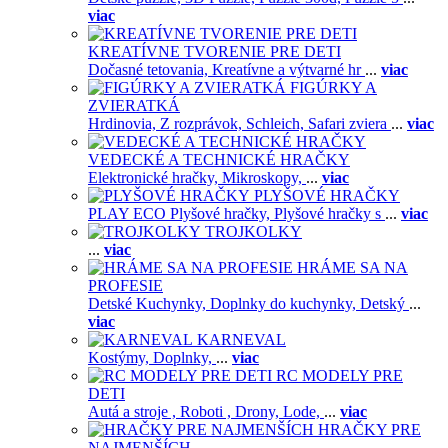
viac
KREATÍVNE TVORENIE PRE DETI
Dočasné tetovania,
Kreatívne a výtvarné hr
...
viac
FIGÚRKY A
ZVIERATKÁ
Hrdinovia,
Z rozprávok,
Schleich,
Safari zviera
...
viac
VEDECKÉ A TECHNICKÉ HRAČKY
Elektronické hračky,
Mikroskopy,
...
viac
PLYŠOVÉ HRAČKY
PLAY ECO Plyšové hračky,
Plyšové hračky s
...
viac
TROJKOLKY
...
viac
HRÁME SA NA
PROFESIE
Detské Kuchynky,
Doplnky do kuchynky,
Detský
...
viac
KARNEVAL
Kostýmy,
Doplnky,
...
viac
RC MODELY PRE
DETI
Autá a stroje ,
Roboti ,
Drony,
Lode,
...
viac
HRAČKY PRE
NAJMENŠÍCH