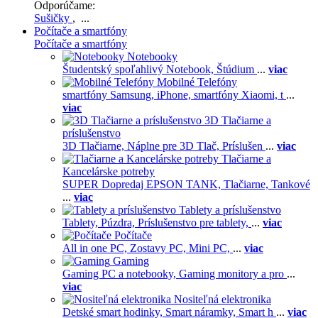
Odporúčame:
Sušičky
, ...
Počítače a smartfóny
Počítače a smartfóny
Notebooky
Študentský spoľahlivý Notebook,
Štúdium
...
viac
Mobilné Telefóny
smartfóny Samsung,
iPhone,
smartfóny Xiaomi,
t
...
viac
3D Tlačiarne a
príslušenstvo
3D Tlačiarne,
Náplne pre 3D Tlač,
Príslušen
...
viac
Tlačiarne a
Kancelárske potreby
SUPER Dopredaj EPSON TANK,
Tlačiarne,
Tankové
...
viac
Tablety a príslušenstvo
Tablety,
Púzdra,
Príslušenstvo pre tablety,
...
viac
Počítače
All in one PC,
Zostavy PC,
Mini PC,
...
viac
Gaming
Gaming PC a notebooky,
Gaming monitory a pro
...
viac
Nositeľná elektronika
Detské smart hodinky,
Smart náramky,
Smart h
...
viac