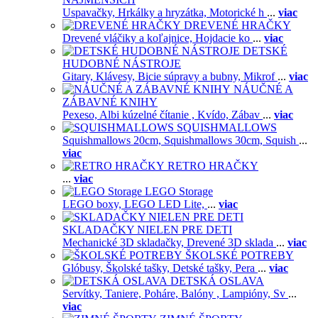
Uspavačky,
Hrkálky a hryzátka,
Motorické h
...
viac
DREVENÉ HRAČKY
Drevené vláčiky a koľajnice,
Hojdacie ko
...
viac
DETSKÉ
HUDOBNÉ NÁSTROJE
Gitary,
Klávesy,
Bicie súpravy a bubny,
Mikrof
...
viac
NÁUČNÉ A
ZÁBAVNÉ KNIHY
Pexeso,
Albi kúzelné čítanie ,
Kvído,
Zábav
...
viac
SQUISHMALLOWS
Squishmallows 20cm,
Squishmallows 30cm,
Squish
...
viac
RETRO HRAČKY
...
viac
LEGO Storage
LEGO boxy,
LEGO LED Lite,
...
viac
SKLADAČKY NIELEN PRE DETI
Mechanické 3D skladačky,
Drevené 3D sklada
...
viac
ŠKOLSKÉ POTREBY
Glóbusy,
Školské tašky,
Detské tašky,
Pera
...
viac
DETSKÁ OSLAVA
Servítky,
Taniere,
Poháre,
Balóny ,
Lampióny,
Sv
...
viac