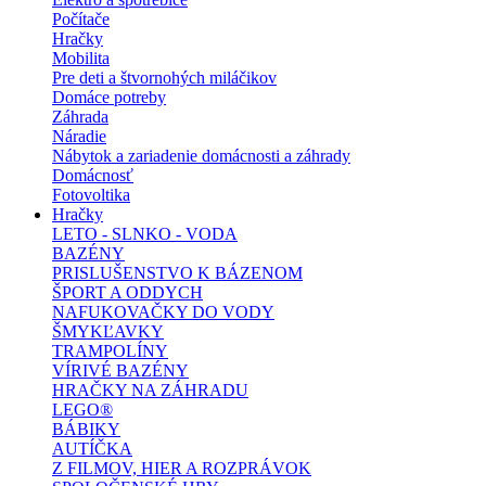
Počítače
Hračky
Mobilita
Pre deti a štvornohých miláčikov
Domáce potreby
Záhrada
Náradie
Nábytok a zariadenie domácnosti a záhrady
Domácnosť
Fotovoltika
Hračky
LETO - SLNKO - VODA
BAZÉNY
PRISLUŠENSTVO K BÁZENOM
ŠPORT A ODDYCH
NAFUKOVAČKY DO VODY
ŠMYKĽAVKY
TRAMPOLÍNY
VÍRIVÉ BAZÉNY
HRAČKY NA ZÁHRADU
LEGO®
BÁBIKY
AUTÍČKA
Z FILMOV, HIER A ROZPRÁVOK