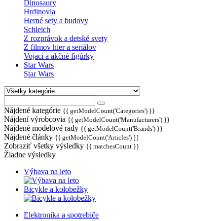
Dinosaury
Hrdinovia
Herné sety a budovy
Schleich
Z rozprávok a detské svety
Z filmov hier a seriálov
Vojaci a akčné figúrky
Star Wars
Star Wars
Nájdené kategórie
{{ getModelCount('Categories') }}
Nájdení výrobcovia
{{ getModelCount('Manufacturers') }}
Nájdené modelové rady
{{ getModelCount('Brands') }}
Nájdené články
{{ getModelCount('Articles') }}
Zobraziť všetky výsledky
{{ matchesCount }}
Žiadne výsledky
Výbava na leto
Bicykle a kolobežky
Elektronika a spotrebiče