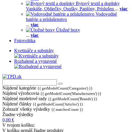
Bytový textil a doplnky
Vankúše,
Obliečky,
Osušky,
Paplóny,
Príslušen
...
viac
Vodovodné
batérie a príslušenstvo
...
viac
Úložné boxy
...
viac
Fotovoltika
Kvetináče a substráty
Rozbalené a vystavené
Nájdené kategórie
{{ getModelCount('Categories') }}
Nájdení výrobcovia
{{ getModelCount('Manufacturers') }}
Nájdené modelové rady
{{ getModelCount('Brands') }}
Nájdené články
{{ getModelCount('Articles') }}
Zobraziť všetky výsledky
{{ matchesCount }}
Žiadne výsledky
0,00 €
V tvojom košíku:
V košíku nemáš žiadne produkty