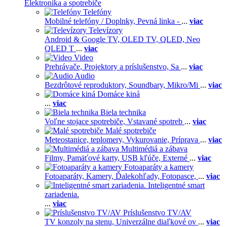
Elektronika a spotrebiče
Telefóny
Mobilné telefóny / Doplnky,
Pevná linka -
...
viac
Televízory
Android & Google TV,
OLED TV,
QLED, Neo
QLED T
...
viac
Video
Prehrávače,
Projektory a príslušenstvo,
Sa
...
viac
Audio
Bezdrôtové reproduktory,
Soundbary,
Mikro/Mi
...
viac
Domáce kiná
...
viac
Biela technika
Voľne stojace spotrebiče,
Vstavané spotreb
...
viac
Malé spotrebiče
Meteostanice, teplomery,
Vykurovanie,
Príprava
...
viac
Multimédiá a zábava
Filmy,
Pamäťové karty,
USB kľúče,
Externé
...
viac
Fotoaparáty a kamery
Fotoaparáty,
Kamery,
Ďalekohľady,
Fotopasce,
...
viac
Inteligentné smart
zariadenia.
...
viac
Príslušenstvo TV/AV
TV konzoly na stenu,
Univerzálne diaľkové ov
...
viac