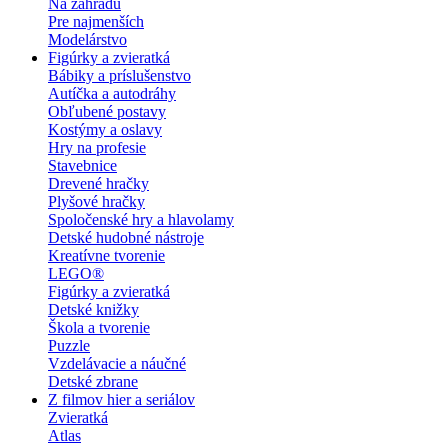
Na záhradu
Pre najmenších
Modelárstvo
Figúrky a zvieratká
Bábiky a príslušenstvo
Autíčka a autodráhy
Obľubené postavy
Kostýmy a oslavy
Hry na profesie
Stavebnice
Drevené hračky
Plyšové hračky
Spoločenské hry a hlavolamy
Detské hudobné nástroje
Kreatívne tvorenie
LEGO®
Figúrky a zvieratká
Detské knižky
Škola a tvorenie
Puzzle
Vzdelávacie a náučné
Detské zbrane
Z filmov hier a seriálov
Zvieratká
Atlas