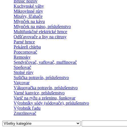
Brúsič nožov
Kuchynské váhy
Mikrovlnné rúry
Mixéry, šľahače
Mlynček na kávu
Mlynček na mäso, príslušenstvo
Multifunkčné elektrické hrnce
Odšťavovače a lisy na citrusy
Parné hrnce
Pekáreň chleba
Popcornovač
Remosky
Sendvičovač, vaflovač, muffinovač
Speňovač
Stolné rúry
Sušička potravín, príslušenstvo
Vajcovar
Vákuovačka potravín, príslušenstvo
Varné kanvice, príslušenstvo
Varič na ryžu a zeleninu, šunkovar
Výrobníky sódy (sódovače), príslušenstvo
Výrobník ľadu
Zmrzlinovač