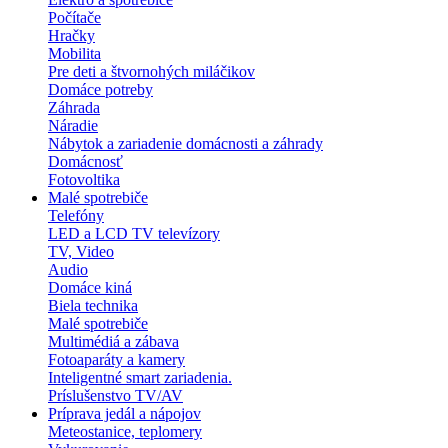
Počítače
Hračky
Mobilita
Pre deti a štvornohých miláčikov
Domáce potreby
Záhrada
Náradie
Nábytok a zariadenie domácnosti a záhrady
Domácnosť
Fotovoltika
Malé spotrebiče
Telefóny
LED a LCD TV televízory
TV, Video
Audio
Domáce kiná
Biela technika
Malé spotrebiče
Multimédiá a zábava
Fotoaparáty a kamery
Inteligentné smart zariadenia.
Príslušenstvo TV/AV
Príprava jedál a nápojov
Meteostanice, teplomery