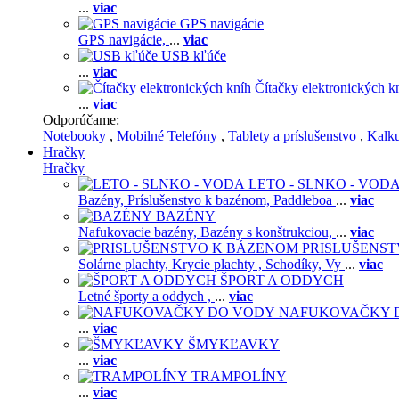
...
viac
GPS navigácie
GPS navigácie,
...
viac
USB kľúče
...
viac
Čítačky elektronických k
...
viac
Odporúčame:
Notebooky
,
Mobilné Telefóny
,
Tablety a príslušenstvo
,
Kalk
Hračky
Hračky
LETO - SLNKO - VOD
Bazény,
Príslušenstvo k bazénom,
Paddleboa
...
viac
BAZÉNY
Nafukovacie bazény,
Bazény s konštrukciou,
...
viac
PRISLUŠENS
Solárne plachty,
Krycie plachty ,
Schodíky,
Vy
...
viac
ŠPORT A ODDYCH
Letné športy a oddych ,
...
viac
NAFUKOVAČKY 
...
viac
ŠMYKĽAVKY
...
viac
TRAMPOLÍNY
...
viac