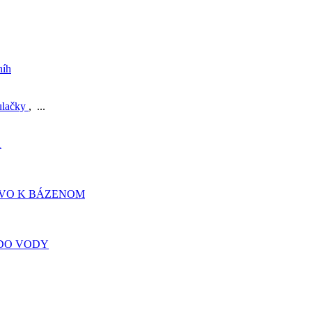
níh
ulačky
, ...
A
TVO K BÁZENOM
DO VODY