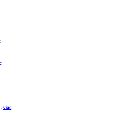
c
c
..
viac