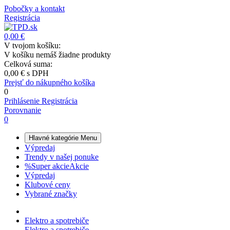
Pobočky a kontakt
Registrácia
0,00 €
V tvojom košíku:
V košíku nemáš žiadne produkty
Celková suma:
0,00 €
s DPH
Prejsť do nákupného košíka
0
Prihlásenie
Registrácia
Porovnanie
0
Hlavné kategórie
Menu
Výpredaj
Trendy v našej ponuke
%
Super akcie
Akcie
Výpredaj
Klubové ceny
Vybrané značky
Elektro a spotrebiče
Elektro a spotrebiče