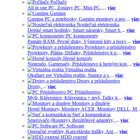
Počítače
All in one PC,
Zostavy PC,
Mini PC,
...
viac
Gaming
Gaming PC a notebooky,
Gaming monitory a pro
...
viac
Nositeľná elektronika
Detské smart hodinky,
Smart náramky,
Smart h
...
viac
PC komponenty
Pamäte RAM,
Pevné disky,
Výmenné kity a boxy
...
via
Projektory a príslušenstvo
Projektory,
Plátna,
Držiaky,
Príslušenstvo k p
...
viac
Herné konzoly
Nintendo,
Gamepady,
Príslušenstvo k herným kon
...
via
Virtuálna realita
Okuliare pre Virtuálnu realitu,
Stanice a s
...
viac
Drony a príslušenstvo
Drony,
...
viac
PC Príslušenstvo
Myši,
Klávesnice,
Klávesnica + myš,
Tašky k
...
viac
Monitory a displeje
Herné Monitory,
Monitory ACER,
Monitory DELL,
M
.
Sieť a komunikácia
Smerovače (Routery),
Bezdrôtové adaptéry,
...
viac
PC Software
Operačné systémy,
Kancelárske balíky,
Ant
...
viac
HDD externé