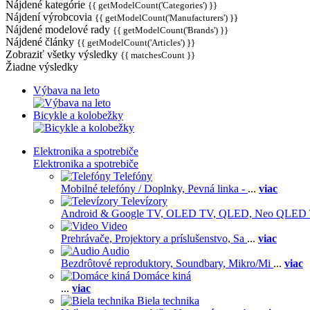
Nájdené kategórie
{{ getModelCount('Categories') }}
Nájdení výrobcovia
{{ getModelCount('Manufacturers') }}
Nájdené modelové rady
{{ getModelCount('Brands') }}
Nájdené články
{{ getModelCount('Articles') }}
Zobraziť všetky výsledky
{{ matchesCount }}
Žiadne výsledky
Výbava na leto
Bicykle a kolobežky
Elektronika a spotrebiče
Elektronika a spotrebiče
Telefóny
Mobilné telefóny / Doplnky,
Pevná linka -
...
viac
Televízory
Android & Google TV,
OLED TV,
QLED, Neo QLED
Video
Prehrávače,
Projektory a príslušenstvo,
Sa
...
viac
Audio
Bezdrôtové reproduktory,
Soundbary,
Mikro/Mi
...
viac
Domáce kiná
...
viac
Biela technika