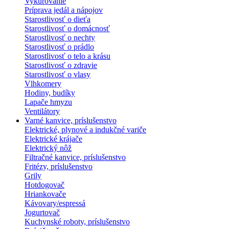
Vykurovanie
Príprava jedál a nápojov
Starostlivosť o dieťa
Starostlivosť o domácnosť
Starostlivosť o nechty
Starostlivosť o prádlo
Starostlivosť o telo a krásu
Starostlivosť o zdravie
Starostlivosť o vlasy
Vlhkomery
Hodiny, budíky
Lapače hmyzu
Ventilátory
Varné kanvice, príslušenstvo
Elektrické, plynové a indukčné variče
Elektrické krájače
Elektrický nôž
Filtračné kanvice, príslušenstvo
Fritézy, príslušenstvo
Grily
Hotdogovač
Hriankovače
Kávovary/espressá
Jogurtovač
Kuchynské roboty, príslušenstvo