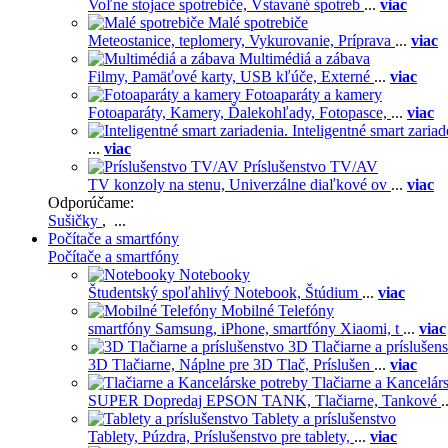
Voľne stojace spotrebiče,
Vstavané spotreb
...
viac
Malé spotrebiče
Meteostanice, teplomery,
Vykurovanie,
Príprava
...
viac
Multimédiá a zábava
Filmy,
Pamäťové karty,
USB kľúče,
Externé
...
viac
Fotoaparáty a kamery
Fotoaparáty,
Kamery,
Ďalekohľady,
Fotopasce,
...
viac
Inteligentné smart zariad
...
viac
Príslušenstvo TV/AV
TV konzoly na stenu,
Univerzálne diaľkové ov
...
viac
Odporúčame:
Sušičky
, ...
Počítače a smartfóny
Počítače a smartfóny
Notebooky
Študentský spoľahlivý Notebook,
Štúdium
...
viac
Mobilné Telefóny
smartfóny Samsung,
iPhone,
smartfóny Xiaomi,
t
...
viac
3D Tlačiarne a príslušen
3D Tlačiarne,
Náplne pre 3D Tlač,
Príslušen
...
viac
Tlačiarne a Kancelár
SUPER Dopredaj EPSON TANK,
Tlačiarne,
Tankové
.
Tablety a príslušenstvo
Tablety,
Púzdra,
Príslušenstvo pre tablety,
...
viac