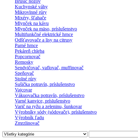
Brúsič nožov
Kuchynské váhy
Mikrovlnné rúry
Mixéry, šľahače
Mlynček na kávu
Mlynček na mäso, príslušenstvo
Multifunkčné elektrické hrnce
Odšťavovače a lisy na citrusy
Parné hrnce
Pekáreň chleba
Popcornovač
Remosky
Sendvičovač, vaflovač, muffinovač
Speňovač
Stolné rúry
Sušička potravín, príslušenstvo
Vajcovar
Vákuovačka potravín, príslušenstvo
Varné kanvice, príslušenstvo
Varič na ryžu a zeleninu, šunkovar
Výrobníky sódy (sódovače), príslušenstvo
Výrobník ľadu
Zmrzlinovač