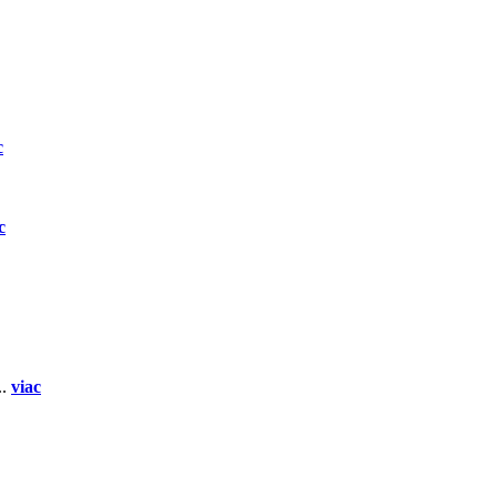
c
c
..
viac