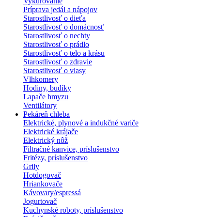
Vykurovanie
Príprava jedál a nápojov
Starostlivosť o dieťa
Starostlivosť o domácnosť
Starostlivosť o nechty
Starostlivosť o prádlo
Starostlivosť o telo a krásu
Starostlivosť o zdravie
Starostlivosť o vlasy
Vlhkomery
Hodiny, budíky
Lapače hmyzu
Ventilátory
Pekáreň chleba
Elektrické, plynové a indukčné variče
Elektrické krájače
Elektrický nôž
Filtračné kanvice, príslušenstvo
Fritézy, príslušenstvo
Grily
Hotdogovač
Hriankovače
Kávovary/espressá
Jogurtovač
Kuchynské roboty, príslušenstvo