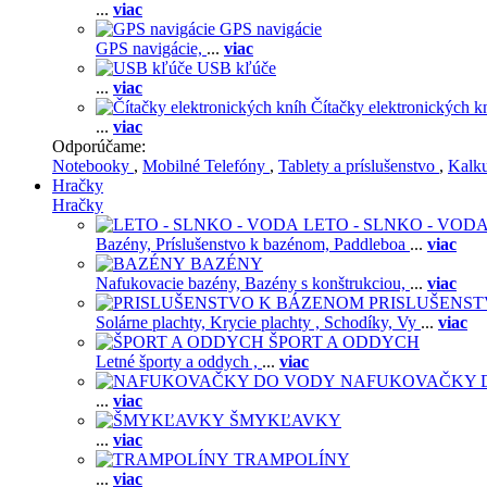
...
viac
GPS navigácie
GPS navigácie,
...
viac
USB kľúče
...
viac
Čítačky elektronických k
...
viac
Odporúčame:
Notebooky
,
Mobilné Telefóny
,
Tablety a príslušenstvo
,
Kalk
Hračky
Hračky
LETO - SLNKO - VOD
Bazény,
Príslušenstvo k bazénom,
Paddleboa
...
viac
BAZÉNY
Nafukovacie bazény,
Bazény s konštrukciou,
...
viac
PRISLUŠENS
Solárne plachty,
Krycie plachty ,
Schodíky,
Vy
...
viac
ŠPORT A ODDYCH
Letné športy a oddych ,
...
viac
NAFUKOVAČKY 
...
viac
ŠMYKĽAVKY
...
viac
TRAMPOLÍNY
...
viac