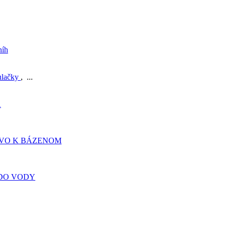
níh
ulačky
, ...
A
TVO K BÁZENOM
DO VODY