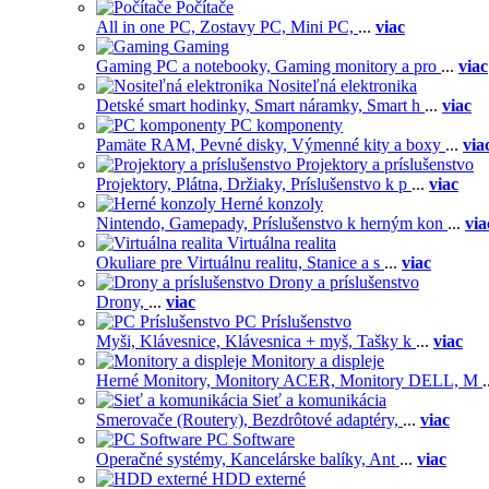
Počítače
All in one PC,
Zostavy PC,
Mini PC,
...
viac
Gaming
Gaming PC a notebooky,
Gaming monitory a pro
...
viac
Nositeľná elektronika
Detské smart hodinky,
Smart náramky,
Smart h
...
viac
PC komponenty
Pamäte RAM,
Pevné disky,
Výmenné kity a boxy
...
via
Projektory a príslušenstvo
Projektory,
Plátna,
Držiaky,
Príslušenstvo k p
...
viac
Herné konzoly
Nintendo,
Gamepady,
Príslušenstvo k herným kon
...
via
Virtuálna realita
Okuliare pre Virtuálnu realitu,
Stanice a s
...
viac
Drony a príslušenstvo
Drony,
...
viac
PC Príslušenstvo
Myši,
Klávesnice,
Klávesnica + myš,
Tašky k
...
viac
Monitory a displeje
Herné Monitory,
Monitory ACER,
Monitory DELL,
M
.
Sieť a komunikácia
Smerovače (Routery),
Bezdrôtové adaptéry,
...
viac
PC Software
Operačné systémy,
Kancelárske balíky,
Ant
...
viac
HDD externé