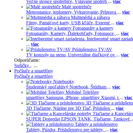
Voľne stojace spotrebiče,
Vstavané spotreb
...
viac
Malé spotrebiče
Meteostanice, teplomery,
Vykurovanie,
Príprava
...
viac
Multimédiá a zábava
Filmy,
Pamäťové karty,
USB kľúče,
Externé
...
viac
Fotoaparáty a kamery
Fotoaparáty,
Kamery,
Ďalekohľady,
Fotopasce,
...
viac
Inteligentné smart zariad
...
viac
Príslušenstvo TV/AV
TV konzoly na stenu,
Univerzálne diaľkové ov
...
viac
Odporúčame:
Sušičky
, ...
Počítače a smartfóny
Počítače a smartfóny
Notebooky
Študentský spoľahlivý Notebook,
Štúdium
...
viac
Mobilné Telefóny
smartfóny Samsung,
iPhone,
smartfóny Xiaomi,
t
...
viac
3D Tlačiarne a príslušen
3D Tlačiarne,
Náplne pre 3D Tlač,
Príslušen
...
viac
Tlačiarne a Kancelár
SUPER Dopredaj EPSON TANK,
Tlačiarne,
Tankové
.
Tablety a príslušenstvo
Tablety,
Púzdra,
Príslušenstvo pre tablety,
...
viac