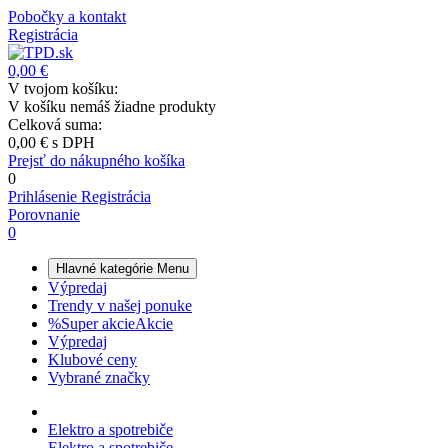
Pobočky a kontakt
Registrácia
0,00 €
V tvojom košíku:
V košíku nemáš žiadne produkty
Celková suma:
0,00 €
s DPH
Prejsť do nákupného košíka
0
Prihlásenie
Registrácia
Porovnanie
0
Hlavné kategórie
Menu
Výpredaj
Trendy v našej ponuke
%
Super akcie
Akcie
Výpredaj
Klubové ceny
Vybrané značky
Elektro a spotrebiče
Elektro a spotrebiče