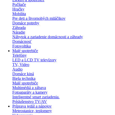
Počítače
Hračky
Mobilita
Pre deti a štvornohých miláčikov
Domáce potreby
Záhrada
Náradie
Nábytok a zariadenie domácnosti a záhrady
Domácnosť
Fotovoltika
Malé spotrebiče
Telefóny
LED a LCD TV televízory
TV, Video
Audio
Domáce kiná
Biela technika
Malé spotrebiče
Multimédiá a zábava
Fotoaparáty a kamery
Inteligentné smart zariadenia.
Príslušenstvo TV/AV
Príprava jedál a nápojov
Meteostanice, teplomery