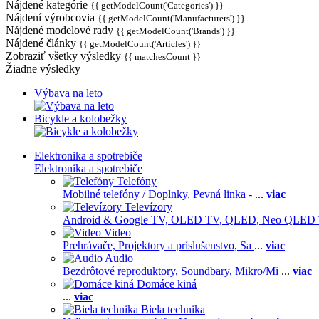
Nájdené kategórie
{{ getModelCount('Categories') }}
Nájdení výrobcovia
{{ getModelCount('Manufacturers') }}
Nájdené modelové rady
{{ getModelCount('Brands') }}
Nájdené články
{{ getModelCount('Articles') }}
Zobraziť všetky výsledky
{{ matchesCount }}
Žiadne výsledky
Výbava na leto
Bicykle a kolobežky
Elektronika a spotrebiče
Elektronika a spotrebiče
Telefóny
Mobilné telefóny / Doplnky,
Pevná linka -
...
viac
Televízory
Android & Google TV,
OLED TV,
QLED, Neo QLED
Video
Prehrávače,
Projektory a príslušenstvo,
Sa
...
viac
Audio
Bezdrôtové reproduktory,
Soundbary,
Mikro/Mi
...
viac
Domáce kiná
...
viac
Biela technika