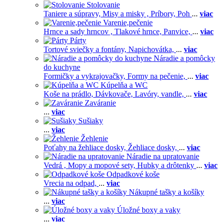
Stolovanie
Taniere a súpravy,
Misy a misky ,
Príbory,
Poh
...
viac
Varenie,pečenie
Hrnce a sady hrncov ,
Tlakové hrnce,
Panvice,
...
viac
Párty
Tortové sviečky a fontány,
Napichovátka,
...
viac
Náradie a pomôcky
do kuchyne
Formičky a vykrajovačky,
Formy na pečenie,
...
viac
Kúpelňa a WC
Koše na prádlo,
Dávkovače,
Lavóry, vandle,
...
viac
Zaváranie
...
viac
Sušiaky
...
viac
Žehlenie
Poťahy na žehliace dosky,
Žehliace dosky,
...
viac
Náradie na upratovanie
Vedrá ,
Mopy a mopové sety,
Hubky a drôtenky
...
viac
Odpadkové koše
Vrecia na odpad,
...
viac
Nákupné tašky a košíky
...
viac
Úložné boxy a vaky
...
viac