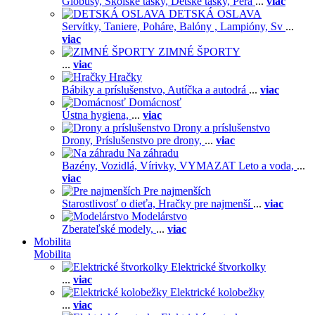
Glóbusy,
Školské tašky,
Detské tašky,
Pera
...
viac
DETSKÁ OSLAVA
Servítky,
Taniere,
Poháre,
Balóny ,
Lampióny,
Sv
...
viac
ZIMNÉ ŠPORTY
...
viac
Hračky
Bábiky a príslušenstvo,
Autíčka a autodrá
...
viac
Domácnosť
Ústna hygiena,
...
viac
Drony a príslušenstvo
Drony,
Príslušenstvo pre drony,
...
viac
Na záhradu
Bazény,
Vozidlá,
Vírivky,
VYMAZAT Leto a voda,
...
viac
Pre najmenších
Starostlivosť o dieťa,
Hračky pre najmenší
...
viac
Modelárstvo
Zberateľské modely,
...
viac
Mobilita
Mobilita
Elektrické štvorkolky
...
viac
Elektrické kolobežky
...
viac