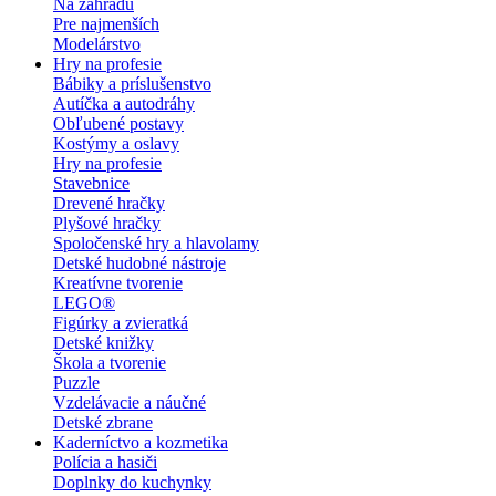
Na záhradu
Pre najmenších
Modelárstvo
Hry na profesie
Bábiky a príslušenstvo
Autíčka a autodráhy
Obľubené postavy
Kostýmy a oslavy
Hry na profesie
Stavebnice
Drevené hračky
Plyšové hračky
Spoločenské hry a hlavolamy
Detské hudobné nástroje
Kreatívne tvorenie
LEGO®
Figúrky a zvieratká
Detské knižky
Škola a tvorenie
Puzzle
Vzdelávacie a náučné
Detské zbrane
Kaderníctvo a kozmetika
Polícia a hasiči
Doplnky do kuchynky