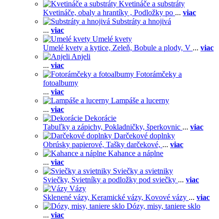
Kvetináče a substráty
Kvetináče, obaly a hrantíky ,
Podložky po
...
viac
Substráty a hnojivá
...
viac
Umelé kvety
Umelé kvety a kytice,
Zeleň,
Bobule a plody,
V
...
viac
Anjeli
...
viac
Fotorámčeky a
fotoalbumy
...
viac
Lampáše a lucerny
...
viac
Dekorácie
Tabuľky a zápichy,
Pokladničky, šperkovnic
...
viac
Darčekové doplnky
Obrúsky papierové,
Tašky darčekové,
...
viac
Kahance a náplne
...
viac
Sviečky a svietniky
Sviečky,
Svietníky a podložky pod sviečky
...
viac
Vázy
Sklenené vázy,
Keramické vázy,
Kovové vázy
...
viac
Dózy, misy, taniere sklo
...
viac