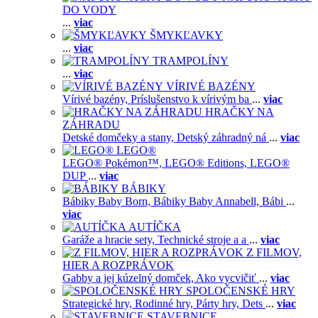
DO VODY
...
viac
ŠMYKĽAVKY
...
viac
TRAMPOLÍNY
...
viac
VÍRIVÉ BAZÉNY
Vírivé bazény,
Príslušenstvo k vírivým ba
...
viac
HRAČKY NA
ZÁHRADU
Detské domčeky a stany,
Detský záhradný ná
...
viac
LEGO®
LEGO® Pokémon™,
LEGO® Editions,
LEGO®
DUP
...
viac
BÁBIKY
Bábiky Baby Born,
Bábiky Baby Annabell,
Bábi
...
viac
AUTÍČKA
Garáže a hracie sety,
Technické stroje a a
...
viac
Z FILMOV,
HIER A ROZPRÁVOK
Gabby a jej kúzelný domček,
Ako vycvičiť
...
viac
SPOLOČENSKÉ HRY
Strategické hry,
Rodinné hry,
Párty hry,
Dets
...
viac
STAVEBNICE