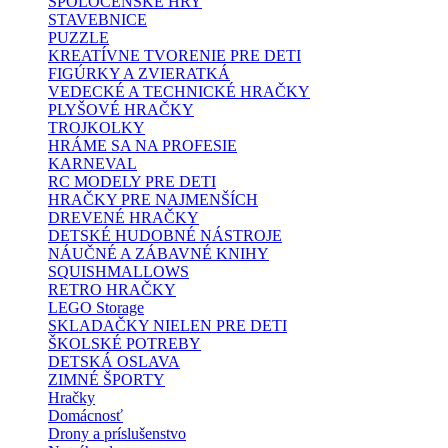
SPOLOČENSKÉ HRY
STAVEBNICE
PUZZLE
KREATÍVNE TVORENIE PRE DETI
FIGÚRKY A ZVIERATKÁ
VEDECKÉ A TECHNICKÉ HRAČKY
PLYŠOVÉ HRAČKY
TROJKOLKY
HRÁME SA NA PROFESIE
KARNEVAL
RC MODELY PRE DETI
HRAČKY PRE NAJMENŠÍCH
DREVENÉ HRAČKY
DETSKÉ HUDOBNÉ NÁSTROJE
NÁUČNÉ A ZÁBAVNÉ KNIHY
SQUISHMALLOWS
RETRO HRAČKY
LEGO Storage
SKLADAČKY NIELEN PRE DETI
ŠKOLSKÉ POTREBY
DETSKÁ OSLAVA
ZIMNÉ ŠPORTY
Hračky
Domácnosť
Drony a príslušenstvo