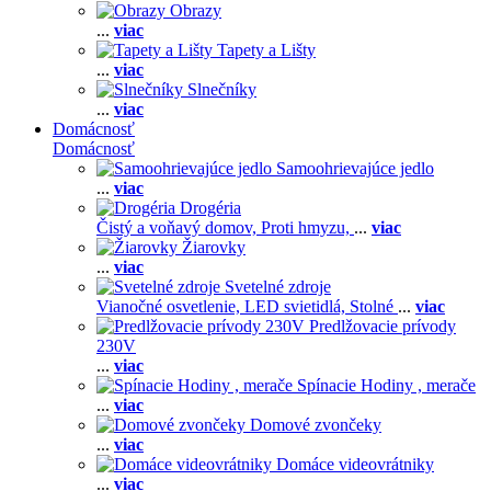
Obrazy
...
viac
Tapety a Lišty
...
viac
Slnečníky
...
viac
Domácnosť
Domácnosť
Samoohrievajúce jedlo
...
viac
Drogéria
Čistý a voňavý domov,
Proti hmyzu,
...
viac
Žiarovky
...
viac
Svetelné zdroje
Vianočné osvetlenie,
LED svietidlá,
Stolné
...
viac
Predlžovacie prívody
230V
...
viac
Spínacie Hodiny , merače
...
viac
Domové zvončeky
...
viac
Domáce videovrátniky
...
viac