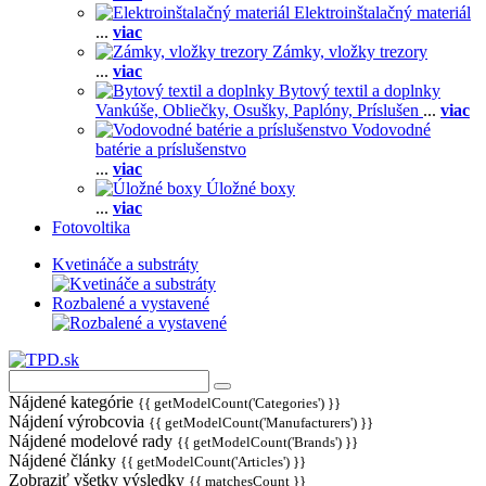
Elektroinštalačný materiál
...
viac
Zámky, vložky trezory
...
viac
Bytový textil a doplnky
Vankúše,
Obliečky,
Osušky,
Paplóny,
Príslušen
...
viac
Vodovodné
batérie a príslušenstvo
...
viac
Úložné boxy
...
viac
Fotovoltika
Kvetináče a substráty
Rozbalené a vystavené
Nájdené kategórie
{{ getModelCount('Categories') }}
Nájdení výrobcovia
{{ getModelCount('Manufacturers') }}
Nájdené modelové rady
{{ getModelCount('Brands') }}
Nájdené články
{{ getModelCount('Articles') }}
Zobraziť všetky výsledky
{{ matchesCount }}