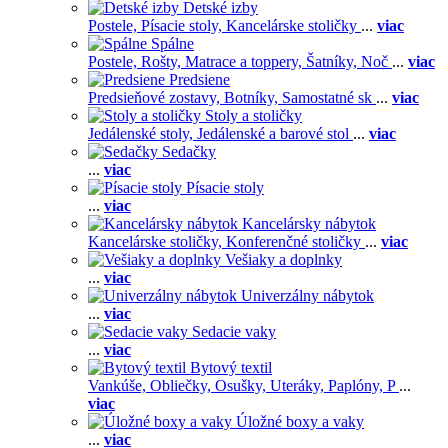
Detské izby
Postele,
Písacie stoly,
Kancelárske stoličky
...
viac
Spálne
Postele,
Rošty,
Matrace a toppery,
Šatníky,
Noč
...
viac
Predsiene
Predsieňové zostavy,
Botníky,
Samostatné sk
...
viac
Stoly a stoličky
Jedálenské stoly,
Jedálenské a barové stol
...
viac
Sedačky
...
viac
Písacie stoly
...
viac
Kancelársky nábytok
Kancelárske stoličky,
Konferenčné stoličky
...
viac
Vešiaky a doplnky
...
viac
Univerzálny nábytok
...
viac
Sedacie vaky
...
viac
Bytový textil
Vankúše,
Obliečky,
Osušky,
Uteráky,
Paplóny,
P
...
viac
Úložné boxy a vaky
...
viac