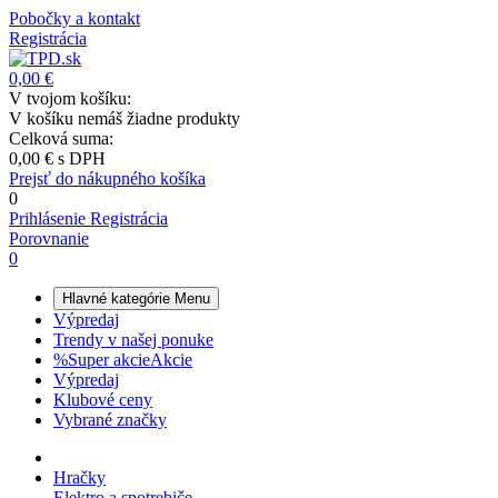
Pobočky a kontakt
Registrácia
0,00 €
V tvojom košíku:
V košíku nemáš žiadne produkty
Celková suma:
0,00 €
s DPH
Prejsť do nákupného košíka
0
Prihlásenie
Registrácia
Porovnanie
0
Hlavné kategórie
Menu
Výpredaj
Trendy v našej ponuke
%
Super akcie
Akcie
Výpredaj
Klubové ceny
Vybrané značky
Hračky
Elektro a spotrebiče