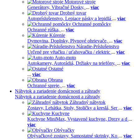
Motorové stroje
Generátory,
Vibračné Dosky,
...
viac
Drobný tovar
Autopríslušenstvo,
Lepiace pásky a lepidlá
...
viac
Ochranné pomôcky
Ochranné rúška,
...
viac
Kúrenie
Dymovina,
Doplnky,
Plynové ohrievače,
...
viac
Náradie-Príslušenstvo
Určené pre vŕtačku / uťahovačku / elektric
...
viac
Auto-moto
Autokamery,
Autorádiá,
Držiaky na telefóny,
...
viac
Ostatné
...
viac
Obrana
Ochranné spreje,
...
viac
Nábytok a zariadenie domácnosti a záhrady
Nábytok a zariadenie domácnosti a záhrady
Záhradný nábytok
Zostavy,
Lehátka,
Stoly,
Stoličky a kreslá,
Ser
...
viac
Kuchyne
Kuchyne MiniMax,
Vystavené kuchyne,
Drezy a d
...
viac
Obývačky
Obývačkové zostavy,
Samostatné skrinky,
Ko
...
viac