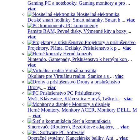
Gaming PC a notebooky,
Gaming monitory a pro
...
viac
Nositeľná elektronika
Detské smart hodinky,
Smart náramky,
Smart h
...
viac
PC komponenty
Pamäte RAM,
Pevné disky,
Výmenné kity a boxy
...
viac
Projektory a príslušenstvo
Projektory,
Plátna,
Držiaky,
Príslušenstvo k p
...
viac
Herné konzoly
Nintendo,
Gamepady,
Príslušenstvo k herným kon
...
viac
Virtuálna realita
Okuliare pre Virtuálnu realitu,
Stanice a s
...
viac
Drony a príslušenstvo
Drony,
...
viac
PC Príslušenstvo
Myši,
Klávesnice,
Klávesnica + myš,
Tašky k
...
viac
Monitory a displeje
Herné Monitory,
Monitory ACER,
Monitory DELL,
M
...
viac
Sieť a komunikácia
Smerovače (Routery),
Bezdrôtové adaptéry,
...
viac
PC Software
Operačné systémy,
Kancelárske balíky,
Ant
...
viac