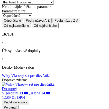
Neboli nájdené žiadne parametre
Parametre filtra:
Odporúčané
Podľa názvu A-Z
Podľa názvu Z-A
Od najlacnejšieho
Od najdrahšieho
167131
/
Účesy a vlasové doplnky
/
Detský Módny salón
Wiky Vlasový set pre dievčatká
Doprava zdarma
Dostupný
V predajni
13.08.
, u teba
14.08.
12,89 €
s DPH
Pridať do košíka
Porovnať