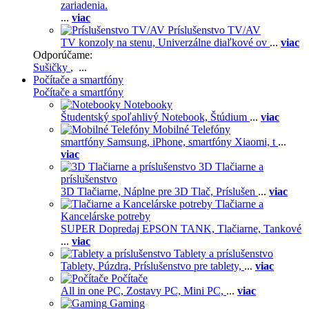
zariadenia.
...
viac
Príslušenstvo TV/AV
TV konzoly na stenu,
Univerzálne diaľkové ov
...
viac
Odporúčame:
Sušičky
, ...
Počítače a smartfóny
Počítače a smartfóny
Notebooky
Študentský spoľahlivý Notebook,
Štúdium
...
viac
Mobilné Telefóny
smartfóny Samsung,
iPhone,
smartfóny Xiaomi,
t
...
viac
3D Tlačiarne a
príslušenstvo
3D Tlačiarne,
Náplne pre 3D Tlač,
Príslušen
...
viac
Tlačiarne a
Kancelárske potreby
SUPER Dopredaj EPSON TANK,
Tlačiarne,
Tankové
...
viac
Tablety a príslušenstvo
Tablety,
Púzdra,
Príslušenstvo pre tablety,
...
viac
Počítače
All in one PC,
Zostavy PC,
Mini PC,
...
viac
Gaming