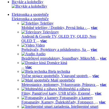
Bicykle a kolobežky
Elektronika a spotrebiče
Elektronika a spotrebiče
Telefóny
Mobilné telefóny / Doplnky,
Pevná linka -
...
viac
Televízory
Android & Google TV,
OLED TV,
QLED, Neo
QLED T
...
viac
Video
Prehrávače,
Projektory a príslušenstvo,
Sa
...
viac
Audio
Bezdrôtové reproduktory,
Soundbary,
Mikro/Mi
...
viac
Domáce kiná
...
viac
Biela technika
Voľne stojace spotrebiče,
Vstavané spotreb
...
viac
Malé spotrebiče
Meteostanice, teplomery,
Vykurovanie,
Príprava
...
viac
Multimédiá a zábava
Filmy,
Pamäťové karty,
USB kľúče,
Externé
...
viac
Fotoaparáty a kamery
Fotoaparáty,
Kamery,
Ďalekohľady,
Fotopasce,
...
viac
Inteligentné smart