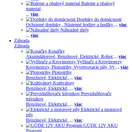
Balenie a obalový
material
...
viac
Doplnky do domácnosti
Ochranné doplnky ,
Nástenné hodiny a budíky
...
viac
Náhradné diely
...
viac
Záhrada
Záhrada
Kosačky
Akumulátorové,
Benzínové,
Elektrické,
Robot
...
viac
Vyžínače a Krovinorezy
Krovinorezy,
Plotostrihy,
Vyvetvovacie píly,
Vy
...
viac
Plotostrihy
Benzínové,
Elektrické,
...
viac
Kultivátory
Benzínové,
Elektrické,
...
viac
Prevzdušňovače
trávnikov
Benzínové,
Elektrické,
...
viac
Elektrické a motorové
píly
Benzínové,
Elektrické,
...
viac
GÜDE 12V AKU
Program