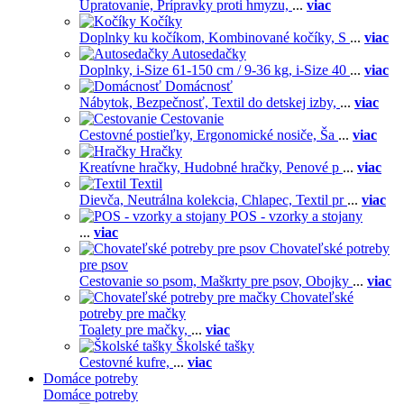
Upratovanie,
Prípravky proti hmyzu,
...
viac
Kočíky
Doplnky ku kočíkom,
Kombinované kočíky,
S
...
viac
Autosedačky
Doplnky,
i-Size 61-150 cm / 9-36 kg,
i-Size 40
...
viac
Domácnosť
Nábytok,
Bezpečnosť,
Textil do detskej izby,
...
viac
Cestovanie
Cestovné postieľky,
Ergonomické nosiče,
Ša
...
viac
Hračky
Kreatívne hračky,
Hudobné hračky,
Penové p
...
viac
Textil
Dievča,
Neutrálna kolekcia,
Chlapec,
Textil pr
...
viac
POS - vzorky a stojany
...
viac
Chovateľské potreby
pre psov
Cestovanie so psom,
Maškrty pre psov,
Obojky
...
viac
Chovateľské
potreby pre mačky
Toalety pre mačky,
...
viac
Školské tašky
Cestovné kufre,
...
viac
Domáce potreby
Domáce potreby