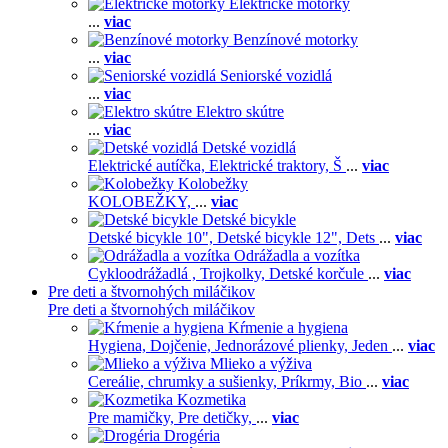
Elektrické motorky
...
viac
Benzínové motorky
...
viac
Seniorské vozidlá
...
viac
Elektro skútre
...
viac
Detské vozidlá
Elektrické autíčka,
Elektrické traktory,
Š
...
viac
Kolobežky
KOLOBEŽKY,
...
viac
Detské bicykle
Detské bicykle 10",
Detské bicykle 12",
Dets
...
viac
Odrážadla a vozítka
Cykloodrážadlá ,
Trojkolky,
Detské korčule
...
viac
Pre deti a štvornohých miláčikov
Pre deti a štvornohých miláčikov
Kŕmenie a hygiena
Hygiena,
Dojčenie,
Jednorázové plienky,
Jeden
...
viac
Mlieko a výživa
Cereálie, chrumky a sušienky,
Príkrmy,
Bio
...
viac
Kozmetika
Pre mamičky,
Pre detičky,
...
viac
Drogéria