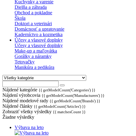
Kuchynky a varenie
Dielňa a záhrada
Obchod a pokladne
Škola
Doktori a veterinári
Domácnosť a upratovanie
Kaderníctvo a kozmetika
Účesy a vlasové doplnky
Účesy a vlasové doplnky
Make-up a maľovátka
Gorálky a náramky
Tetovačky
Manikúra a pedikúra
Nájdené kategórie
{{ getModelCount('Categories') }}
Nájdení výrobcovia
{{ getModelCount('Manufacturers') }}
Nájdené modelové rady
{{ getModelCount('Brands') }}
Nájdené články
{{ getModelCount('Articles') }}
Zobraziť všetky výsledky
{{ matchesCount }}
Žiadne výsledky
Výbava na leto