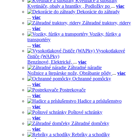
Kvetináče a substráty
Kvetináče, obaly a hrantíky ,
Podložky po
...
viac
Dekorácie do záhrady
...
viac
Záhradné traktory, ridery
...
viac
Voziky, fúriky a
transportéry
...
viac
Vysokotlakové
čističe (WAPky)
Benzínové,
Elektrické,
...
viac
Záhradné náradie
Nožnice a štepárske nože,
Obrábanie pôdy
...
viac
Ochranné pomôcky
...
viac
Postrekovače
...
viac
Hadice a príslušenstvo
...
viac
Poštové schránky
...
viac
Záhradné domčeky
...
viac
Rebríky a schodíky