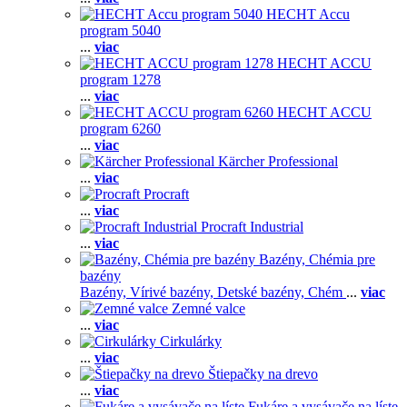
HECHT Accu
program 5040
...
viac
HECHT ACCU
program 1278
...
viac
HECHT ACCU
program 6260
...
viac
Kärcher Professional
...
viac
Procraft
...
viac
Procraft Industrial
...
viac
Bazény, Chémia pre
bazény
Bazény,
Vírivé bazény,
Detské bazény,
Chém
...
viac
Zemné valce
...
viac
Cirkulárky
...
viac
Štiepačky na drevo
...
viac
Fukáre a vysávače na líste