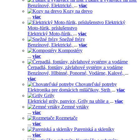
Benzínové,
Elektrické,
...
viac
Kozy na drevo
...
viac
Elektrický
Moto-fúrik, príslušenstvo
Elektrický Moto-fúrik,
...
viac
Snežné frézy
Benzínové,
Elektrické,
...
viac
Kompostéry
...
viac
Čerpadlá, fontány, závlahové systémy a vodárne
Benzínové,
Hlbinné,
Ponorné,
Vodárne,
Kalové,
...
viac
Chovateľské potreby
Elektronika pre domácich miláčikov,
Strih
...
viac
Grily
Elektrické grily, panvice,
Grily na uhlie a
...
viac
Zemné vrtáky
...
viac
Rozmetače
...
viac
Pareniská a skleníky
...
viac