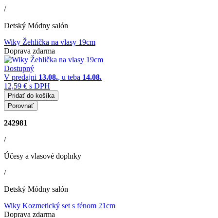
/
Detský Módny salón
Wiky Žehlička na vlasy 19cm
Doprava zdarma
Dostupný
V predajni
13.08.
, u teba
14.08.
12,59 €
s DPH
Pridať do košíka
Porovnať
242981
/
Účesy a vlasové doplnky
/
Detský Módny salón
Wiky Kozmetický set s fénom 21cm
Doprava zdarma