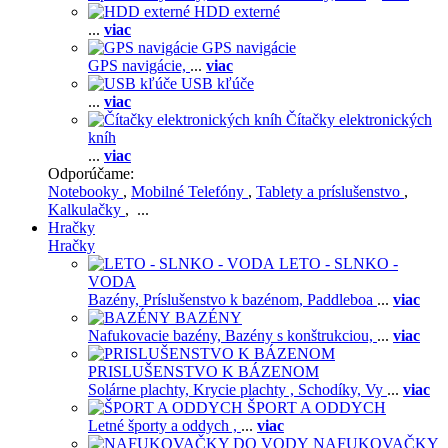
HDD externé
...
viac
GPS navigácie
GPS navigácie,
...
viac
USB kľúče
...
viac
Čítačky elektronických
kníh
...
viac
Odporúčame:
Notebooky
,
Mobilné Telefóny
,
Tablety a príslušenstvo
,
Kalkulačky
, ...
Hračky
Hračky
LETO - SLNKO -
VODA
Bazény,
Príslušenstvo k bazénom,
Paddleboa
...
viac
BAZÉNY
Nafukovacie bazény,
Bazény s konštrukciou,
...
viac
PRISLUŠENSTVO K BÁZENOM
Solárne plachty,
Krycie plachty ,
Schodíky,
Vy
...
viac
ŠPORT A ODDYCH
Letné športy a oddych ,
...
viac
NAFUKOVAČKY