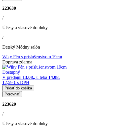
223630
/
Účesy a vlasové doplnky
/
Detský Módny salón
Wiky Fén s príslušenstvom 19cm
Doprava zdarma
Dostupný
V predajni
13.08.
, u teba
14.08.
12,59 €
s DPH
Pridať do košíka
Porovnať
223629
/
Účesy a vlasové doplnky