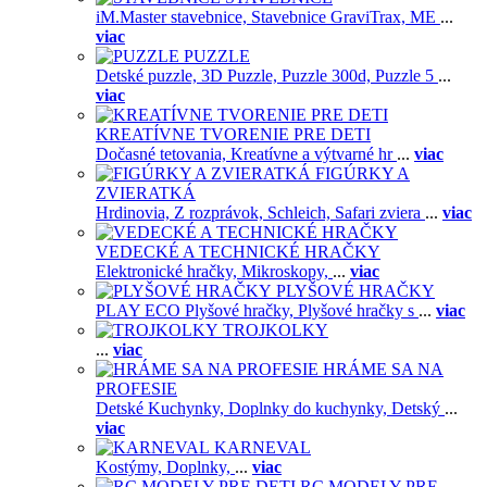
iM.Master stavebnice,
Stavebnice GraviTrax,
ME
...
viac
PUZZLE
Detské puzzle,
3D Puzzle,
Puzzle 300d,
Puzzle 5
...
viac
KREATÍVNE TVORENIE PRE DETI
Dočasné tetovania,
Kreatívne a výtvarné hr
...
viac
FIGÚRKY A
ZVIERATKÁ
Hrdinovia,
Z rozprávok,
Schleich,
Safari zviera
...
viac
VEDECKÉ A TECHNICKÉ HRAČKY
Elektronické hračky,
Mikroskopy,
...
viac
PLYŠOVÉ HRAČKY
PLAY ECO Plyšové hračky,
Plyšové hračky s
...
viac
TROJKOLKY
...
viac
HRÁME SA NA
PROFESIE
Detské Kuchynky,
Doplnky do kuchynky,
Detský
...
viac
KARNEVAL
Kostýmy,
Doplnky,
...
viac
RC MODELY PRE