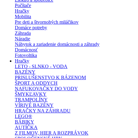
Počítače
Hračky
Mobilita
Pre deti a štvornohých miláčikov
Domáce potreby
Záhrada
Náradie
Nábytok a zariadenie domácnosti a záhrady
Domácnosť
Fotovoltika
Hračky
LETO - SLNKO - VODA
BAZÉNY
PRISLUŠENSTVO K BÁZENOM
ŠPORT A ODDYCH
NAFUKOVAČKY DO VODY
ŠMYKĽAVKY
TRAMPOLÍNY
VÍRIVÉ BAZÉNY
HRAČKY NA ZÁHRADU
LEGO®
BÁBIKY
AUTÍČKA
Z FILMOV, HIER A ROZPRÁVOK