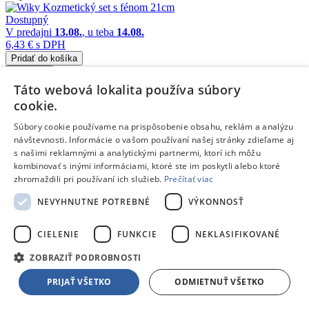
Dostupný
V predajni
13.08.
, u teba
14.08.
6,43 €
s DPH
Pridať do košíka
Porovnať
Táto webová lokalita používa súbory
226603
cookie.
/
Súbory cookie používame na prispôsobenie obsahu, reklám a analýzu
návštevnosti. Informácie o vašom používaní našej stránky zdieľame aj
Účesy a vlasové doplnky
s našimi reklamnými a analytickými partnermi, ktorí ich môžu
kombinovať s inými informáciami, ktoré ste im poskytli alebo ktoré
/
zhromaždili pri používaní ich služieb.
Prečítať viac
Detský Módny salón
NEVYHNUTNE POTREBNÉ
VÝKONNOSŤ
Wiky Kozmetický set s fénom 14cm
Doprava zdarma
CIELENIE
FUNKCIE
NEKLASIFIKOVANÉ
Dostupný
ZOBRAZIŤ PODROBNOSTI
V predajni
13.08.
, u teba
14.08.
8,51 €
s DPH
PRIJAŤ VŠETKO
ODMIETNUŤ VŠETKO
Pridať do košíka
Porovnať