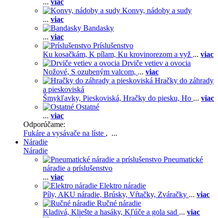
...
viac
Konvy, nádoby a sudy
...
viac
Bandasky
...
viac
Príslušenstvo
Ku kosačkám,
K pílam,
Ku krovinorezom a vyž
...
viac
Drviče vetiev a ovocia
Nožové,
S ozubeným valcom,
...
viac
Hračky do záhrady
a pieskoviská
Šmykľavky,
Pieskoviská,
Hračky do piesku,
Ho
...
viac
Ostatné
...
viac
Odporúčame:
Fukáre a vysávače na líste
, ...
Náradie
Náradie
Pneumatické
náradie a príslušenstvo
...
viac
Elektro náradie
Píly,
AKU náradie,
Brúsky,
Vŕtačky,
Zváračky
...
viac
Ručné náradie
Kladivá,
Kliešte a hasáky,
Kľúče a gola sad
...
viac