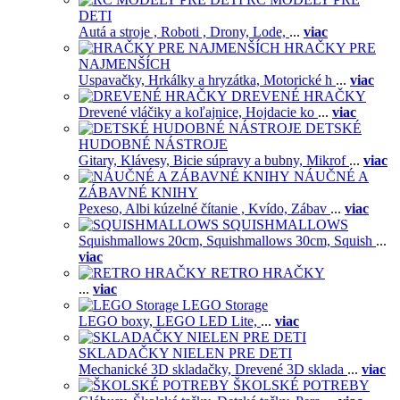
DETI
Autá a stroje ,
Roboti ,
Drony,
Lode,
...
viac
HRAČKY PRE
NAJMENŠÍCH
Uspavačky,
Hrkálky a hryzátka,
Motorické h
...
viac
DREVENÉ HRAČKY
Drevené vláčiky a koľajnice,
Hojdacie ko
...
viac
DETSKÉ
HUDOBNÉ NÁSTROJE
Gitary,
Klávesy,
Bicie súpravy a bubny,
Mikrof
...
viac
NÁUČNÉ A
ZÁBAVNÉ KNIHY
Pexeso,
Albi kúzelné čítanie ,
Kvído,
Zábav
...
viac
SQUISHMALLOWS
Squishmallows 20cm,
Squishmallows 30cm,
Squish
...
viac
RETRO HRAČKY
...
viac
LEGO Storage
LEGO boxy,
LEGO LED Lite,
...
viac
SKLADAČKY NIELEN PRE DETI
Mechanické 3D skladačky,
Drevené 3D sklada
...
viac
ŠKOLSKÉ POTREBY