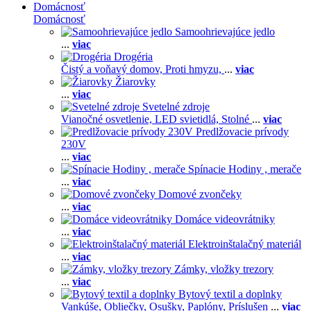
Domácnosť
Domácnosť
Samoohrievajúce jedlo
...
viac
Drogéria
Čistý a voňavý domov,
Proti hmyzu,
...
viac
Žiarovky
...
viac
Svetelné zdroje
Vianočné osvetlenie,
LED svietidlá,
Stolné
...
viac
Predlžovacie prívody
230V
...
viac
Spínacie Hodiny , merače
...
viac
Domové zvončeky
...
viac
Domáce videovrátniky
...
viac
Elektroinštalačný materiál
...
viac
Zámky, vložky trezory
...
viac
Bytový textil a doplnky
Vankúše,
Obliečky,
Osušky,
Paplóny,
Príslušen
...
viac