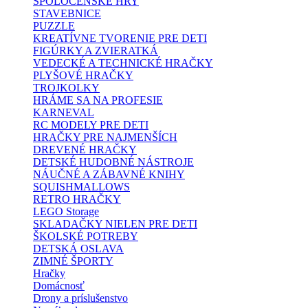
SPOLOČENSKÉ HRY
STAVEBNICE
PUZZLE
KREATÍVNE TVORENIE PRE DETI
FIGÚRKY A ZVIERATKÁ
VEDECKÉ A TECHNICKÉ HRAČKY
PLYŠOVÉ HRAČKY
TROJKOLKY
HRÁME SA NA PROFESIE
KARNEVAL
RC MODELY PRE DETI
HRAČKY PRE NAJMENŠÍCH
DREVENÉ HRAČKY
DETSKÉ HUDOBNÉ NÁSTROJE
NÁUČNÉ A ZÁBAVNÉ KNIHY
SQUISHMALLOWS
RETRO HRAČKY
LEGO Storage
SKLADAČKY NIELEN PRE DETI
ŠKOLSKÉ POTREBY
DETSKÁ OSLAVA
ZIMNÉ ŠPORTY
Hračky
Domácnosť
Drony a príslušenstvo