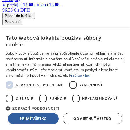
V predajni
12.08.
, u teba
13.08.
96,33 €
s DPH
Pridať do košíka
Porovnať
167131
Táto webová lokalita používa súbory
/
cookie.
Účesy a vlasové doplnky
Súbory cookie používame na prispôsobenie obsahu, reklám a analýzu
návštevnosti. Informácie o vašom používaní našej stránky zdieľame aj
/
s našimi reklamnými a analytickými partnermi, ktorí ich môžu
kombinovať s inými informáciami, ktoré ste im poskytli alebo ktoré
Detský Módny salón
zhromaždili pri používaní ich služieb.
Prečítať viac
Wiky Vlasový set pre dievčatká
NEVYHNUTNE POTREBNÉ
VÝKONNOSŤ
Doprava zdarma
Dostupný
CIELENIE
FUNKCIE
NEKLASIFIKOVANÉ
V predajni
12.08.
, u teba
13.08.
12,89 €
s DPH
ZOBRAZIŤ PODROBNOSTI
Pridať do košíka
PRIJAŤ VŠETKO
ODMIETNUŤ VŠETKO
Porovnať
223630