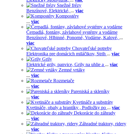
Snežné frézy
Benzínové,
Elektrické,
...
viac
Kompostéry
...
viac
Čerpadlá, fontány, závlahové systémy a vodárne
Benzínové,
Hlbinné,
Ponorné,
Vodárne,
Kalové,
...
viac
Chovateľské potreby
Elektronika pre domácich miláčikov,
Strih
...
viac
Grily
Elektrické grily, panvice,
Grily na uhlie a
...
viac
Zemné vrtáky
...
viac
Rozmetače
...
viac
Pareniská a skleníky
...
viac
Kvetináče a substráty
Kvetináče, obaly a hrantíky ,
Podložky po
...
viac
Dekorácie do záhrady
...
viac
Záhradné traktory, ridery
...
viac