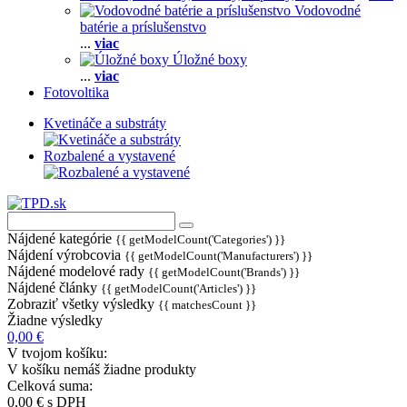
Vodovodné
batérie a príslušenstvo
...
viac
Úložné boxy
...
viac
Fotovoltika
Kvetináče a substráty
Rozbalené a vystavené
Nájdené kategórie
{{ getModelCount('Categories') }}
Nájdení výrobcovia
{{ getModelCount('Manufacturers') }}
Nájdené modelové rady
{{ getModelCount('Brands') }}
Nájdené články
{{ getModelCount('Articles') }}
Zobraziť všetky výsledky
{{ matchesCount }}
Žiadne výsledky
0,00 €
V tvojom košíku:
V košíku nemáš žiadne produkty
Celková suma:
0,00 €
s DPH