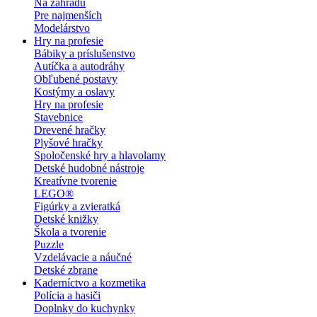
Na záhradu
Pre najmenších
Modelárstvo
Hry na profesie
Bábiky a príslušenstvo
Autíčka a autodráhy
Obľubené postavy
Kostýmy a oslavy
Hry na profesie
Stavebnice
Drevené hračky
Plyšové hračky
Spoločenské hry a hlavolamy
Detské hudobné nástroje
Kreatívne tvorenie
LEGO®
Figúrky a zvieratká
Detské knižky
Škola a tvorenie
Puzzle
Vzdelávacie a náučné
Detské zbrane
Kaderníctvo a kozmetika
Polícia a hasiči
Doplnky do kuchynky