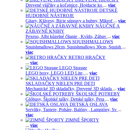
Drevené vláčiky a koľajnice,
Hojdacie ko
...
viac
DETSKÉ
HUDOBNÉ NÁSTROJE
Gitary,
Klávesy,
Bicie súpravy a bubny,
Mikrof
...
viac
NÁUČNÉ A
ZÁBAVNÉ KNIHY
Pexeso,
Albi kúzelné čítanie ,
Kvído,
Zábav
...
viac
SQUISHMALLOWS
Squishmallows 20cm,
Squishmallows 30cm,
Squish
...
viac
RETRO HRAČKY
...
viac
LEGO Storage
LEGO boxy,
LEGO LED Lite,
...
viac
SKLADAČKY NIELEN PRE DETI
Mechanické 3D skladačky,
Drevené 3D sklada
...
viac
ŠKOLSKÉ POTREBY
Glóbusy,
Školské tašky,
Detské tašky,
Pera
...
viac
DETSKÁ OSLAVA
Servítky,
Taniere,
Poháre,
Balóny ,
Lampióny,
Sv
...
viac
ZIMNÉ ŠPORTY
...
viac