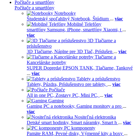
Počítače a smartfóny
Počítače a smartfóny
Notebooky
Študentský spoľahlivý Notebook,
Štúdium
...
viac
Mobilné Telefóny
smartfóny Samsung,
iPhone,
smartfóny Xiaomi,
t
...
viac
3D Tlačiarne a
príslušenstvo
3D Tlačiarne,
Náplne pre 3D Tlač,
Príslušen
...
viac
Tlačiarne a
Kancelárske potreby
SUPER Dopredaj EPSON TANK,
Tlačiarne,
Tankové
...
viac
Tablety a príslušenstvo
Tablety,
Púzdra,
Príslušenstvo pre tablety,
...
viac
Počítače
All in one PC,
Zostavy PC,
Mini PC,
...
viac
Gaming
Gaming PC a notebooky,
Gaming monitory a pro
...
viac
Nositeľná elektronika
Detské smart hodinky,
Smart náramky,
Smart h
...
viac
PC komponenty
Pamäte RAM,
Pevné disky,
Výmenné kity a boxy
...