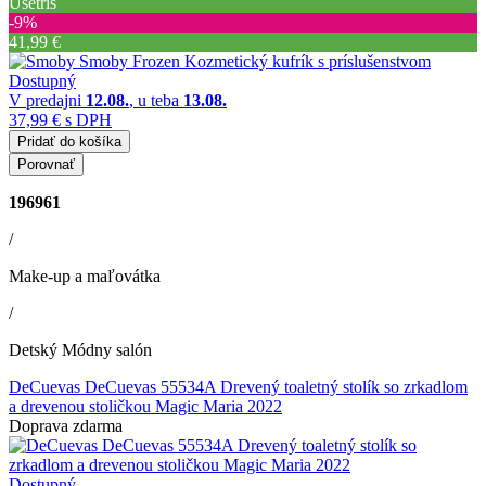
Ušetríš
‐9%
41,99 €
Dostupný
V predajni
12.08.
, u teba
13.08.
37,99 €
s DPH
Pridať do košíka
Porovnať
196961
/
Make-up a maľovátka
/
Detský Módny salón
DeCuevas DeCuevas 55534A Drevený toaletný stolík so zrkadlom
a drevenou stoličkou Magic Maria 2022
Doprava zdarma
Dostupný