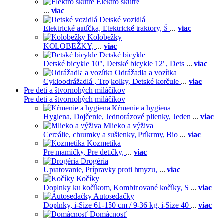
Elektro skútre
...
viac
Detské vozidlá
Elektrické autíčka,
Elektrické traktory,
Š
...
viac
Kolobežky
KOLOBEŽKY,
...
viac
Detské bicykle
Detské bicykle 10",
Detské bicykle 12",
Dets
...
viac
Odrážadla a vozítka
Cykloodrážadlá ,
Trojkolky,
Detské korčule
...
viac
Pre deti a štvornohých miláčikov
Pre deti a štvornohých miláčikov
Kŕmenie a hygiena
Hygiena,
Dojčenie,
Jednorázové plienky,
Jeden
...
viac
Mlieko a výživa
Cereálie, chrumky a sušienky,
Príkrmy,
Bio
...
viac
Kozmetika
Pre mamičky,
Pre detičky,
...
viac
Drogéria
Upratovanie,
Prípravky proti hmyzu,
...
viac
Kočíky
Doplnky ku kočíkom,
Kombinované kočíky,
S
...
viac
Autosedačky
Doplnky,
i-Size 61-150 cm / 9-36 kg,
i-Size 40
...
viac
Domácnosť