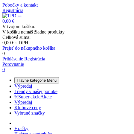
Pobočky a kontakt
Registrácia
0,00 €
V tvojom košíku:
V košíku nemáš žiadne produkty
Celková suma:
0,00 €
s DPH
Prejsť do nákupného košíka
0
Prihlásenie
Registrácia
Porovnanie
0
Hlavné kategórie
Menu
Výpredaj
Trendy v našej ponuke
%
Super akcie
Akcie
Výpredaj
Klubové ceny
Vybrané značky
Hračky
Elektro a spotrebiče