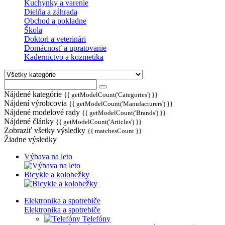
Kuchynky a varenie
Dielňa a záhrada
Obchod a pokladne
Škola
Doktori a veterinári
Domácnosť a upratovanie
Kaderníctvo a kozmetika
Nájdené kategórie
{{ getModelCount('Categories') }}
Nájdení výrobcovia
{{ getModelCount('Manufacturers') }}
Nájdené modelové rady
{{ getModelCount('Brands') }}
Nájdené články
{{ getModelCount('Articles') }}
Zobraziť všetky výsledky
{{ matchesCount }}
Žiadne výsledky
Výbava na leto
Bicykle a kolobežky
Elektronika a spotrebiče
Elektronika a spotrebiče
Telefóny