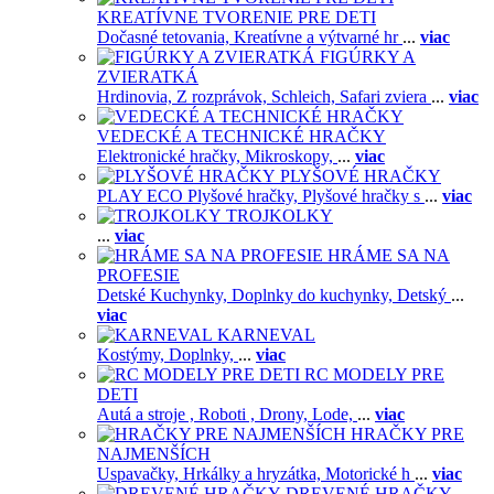
KREATÍVNE TVORENIE PRE DETI
Dočasné tetovania,
Kreatívne a výtvarné hr
...
viac
FIGÚRKY A
ZVIERATKÁ
Hrdinovia,
Z rozprávok,
Schleich,
Safari zviera
...
viac
VEDECKÉ A TECHNICKÉ HRAČKY
Elektronické hračky,
Mikroskopy,
...
viac
PLYŠOVÉ HRAČKY
PLAY ECO Plyšové hračky,
Plyšové hračky s
...
viac
TROJKOLKY
...
viac
HRÁME SA NA
PROFESIE
Detské Kuchynky,
Doplnky do kuchynky,
Detský
...
viac
KARNEVAL
Kostýmy,
Doplnky,
...
viac
RC MODELY PRE
DETI
Autá a stroje ,
Roboti ,
Drony,
Lode,
...
viac
HRAČKY PRE
NAJMENŠÍCH
Uspavačky,
Hrkálky a hryzátka,
Motorické h
...
viac
DREVENÉ HRAČKY