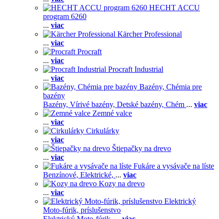
HECHT ACCU
program 6260
...
viac
Kärcher Professional
...
viac
Procraft
...
viac
Procraft Industrial
...
viac
Bazény, Chémia pre
bazény
Bazény,
Vírivé bazény,
Detské bazény,
Chém
...
viac
Zemné valce
...
viac
Cirkulárky
...
viac
Štiepačky na drevo
...
viac
Fukáre a vysávače na líste
Benzínové,
Elektrické,
...
viac
Kozy na drevo
...
viac
Elektrický
Moto-fúrik, príslušenstvo
Elektrický Moto-fúrik,
...
viac