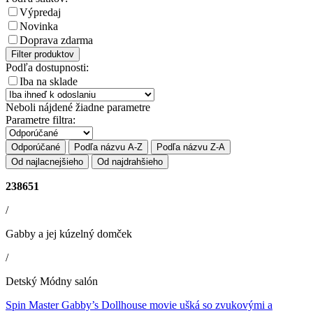
Výpredaj
Novinka
Doprava zdarma
Filter produktov
Podľa dostupnosti:
Iba na sklade
Neboli nájdené žiadne parametre
Parametre filtra:
Odporúčané
Podľa názvu A-Z
Podľa názvu Z-A
Od najlacnejšieho
Od najdrahšieho
238651
/
Gabby a jej kúzelný domček
/
Detský Módny salón
Spin Master Gabby’s Dollhouse movie ušká so zvukovými a