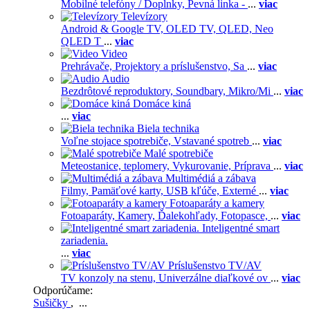
Mobilné telefóny / Doplnky,
Pevná linka -
...
viac
Televízory
Android & Google TV,
OLED TV,
QLED, Neo
QLED T
...
viac
Video
Prehrávače,
Projektory a príslušenstvo,
Sa
...
viac
Audio
Bezdrôtové reproduktory,
Soundbary,
Mikro/Mi
...
viac
Domáce kiná
...
viac
Biela technika
Voľne stojace spotrebiče,
Vstavané spotreb
...
viac
Malé spotrebiče
Meteostanice, teplomery,
Vykurovanie,
Príprava
...
viac
Multimédiá a zábava
Filmy,
Pamäťové karty,
USB kľúče,
Externé
...
viac
Fotoaparáty a kamery
Fotoaparáty,
Kamery,
Ďalekohľady,
Fotopasce,
...
viac
Inteligentné smart
zariadenia.
...
viac
Príslušenstvo TV/AV
TV konzoly na stenu,
Univerzálne diaľkové ov
...
viac
Odporúčame:
Sušičky
, ...