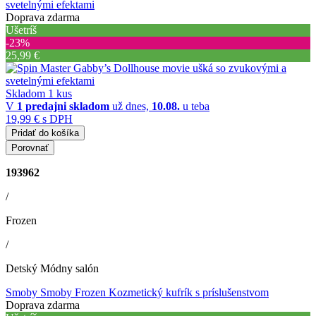
svetelnými efektami
Doprava zdarma
Ušetríš
‐23%
25,99 €
Skladom 1 kus
V
1 predajni
skladom
už dnes,
10.08.
u teba
19,99 €
s DPH
Pridať do košíka
Porovnať
193962
/
Frozen
/
Detský Módny salón
Smoby Smoby Frozen Kozmetický kufrík s príslušenstvom
Doprava zdarma