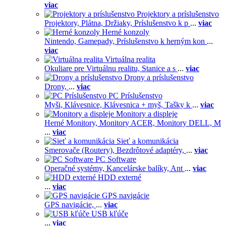
viac
Projektory a príslušenstvo
Projektory,
Plátna,
Držiaky,
Príslušenstvo k p
...
viac
Herné konzoly
Nintendo,
Gamepady,
Príslušenstvo k herným kon
...
viac
Virtuálna realita
Okuliare pre Virtuálnu realitu,
Stanice a s
...
viac
Drony a príslušenstvo
Drony,
...
viac
PC Príslušenstvo
Myši,
Klávesnice,
Klávesnica + myš,
Tašky k
...
viac
Monitory a displeje
Herné Monitory,
Monitory ACER,
Monitory DELL,
M
...
viac
Sieť a komunikácia
Smerovače (Routery),
Bezdrôtové adaptéry,
...
viac
PC Software
Operačné systémy,
Kancelárske balíky,
Ant
...
viac
HDD externé
...
viac
GPS navigácie
GPS navigácie,
...
viac
USB kľúče
...
viac