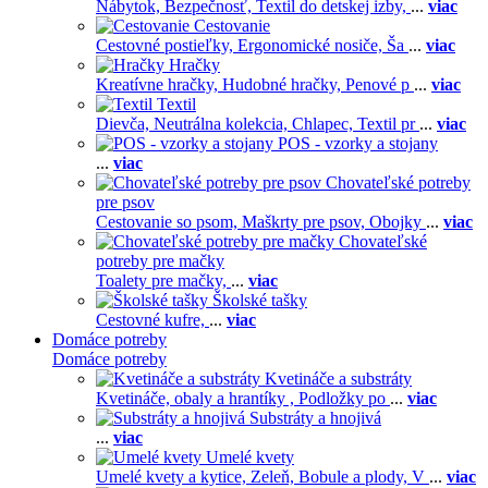
Nábytok,
Bezpečnosť,
Textil do detskej izby,
...
viac
Cestovanie
Cestovné postieľky,
Ergonomické nosiče,
Ša
...
viac
Hračky
Kreatívne hračky,
Hudobné hračky,
Penové p
...
viac
Textil
Dievča,
Neutrálna kolekcia,
Chlapec,
Textil pr
...
viac
POS - vzorky a stojany
...
viac
Chovateľské potreby
pre psov
Cestovanie so psom,
Maškrty pre psov,
Obojky
...
viac
Chovateľské
potreby pre mačky
Toalety pre mačky,
...
viac
Školské tašky
Cestovné kufre,
...
viac
Domáce potreby
Domáce potreby
Kvetináče a substráty
Kvetináče, obaly a hrantíky ,
Podložky po
...
viac
Substráty a hnojivá
...
viac
Umelé kvety
Umelé kvety a kytice,
Zeleň,
Bobule a plody,
V
...
viac