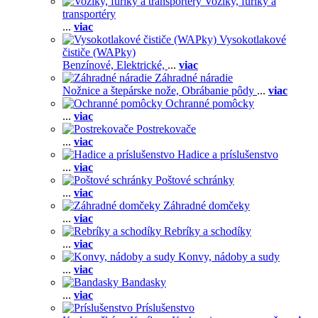
Voziky, fúriky a
transportéry
...
viac
Vysokotlakové
čističe (WAPky)
Benzínové,
Elektrické,
...
viac
Záhradné náradie
Nožnice a štepárske nože,
Obrábanie pôdy
...
viac
Ochranné pomôcky
...
viac
Postrekovače
...
viac
Hadice a príslušenstvo
...
viac
Poštové schránky
...
viac
Záhradné domčeky
...
viac
Rebríky a schodíky
...
viac
Konvy, nádoby a sudy
...
viac
Bandasky
...
viac
Príslušenstvo