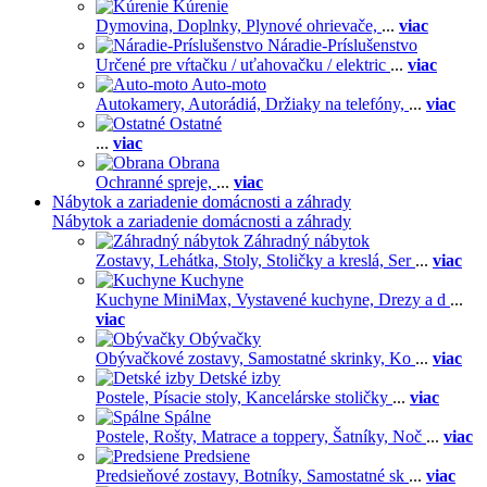
Kúrenie
Dymovina,
Doplnky,
Plynové ohrievače,
...
viac
Náradie-Príslušenstvo
Určené pre vŕtačku / uťahovačku / elektric
...
viac
Auto-moto
Autokamery,
Autorádiá,
Držiaky na telefóny,
...
viac
Ostatné
...
viac
Obrana
Ochranné spreje,
...
viac
Nábytok a zariadenie domácnosti a záhrady
Nábytok a zariadenie domácnosti a záhrady
Záhradný nábytok
Zostavy,
Lehátka,
Stoly,
Stoličky a kreslá,
Ser
...
viac
Kuchyne
Kuchyne MiniMax,
Vystavené kuchyne,
Drezy a d
...
viac
Obývačky
Obývačkové zostavy,
Samostatné skrinky,
Ko
...
viac
Detské izby
Postele,
Písacie stoly,
Kancelárske stoličky
...
viac
Spálne
Postele,
Rošty,
Matrace a toppery,
Šatníky,
Noč
...
viac
Predsiene
Predsieňové zostavy,
Botníky,
Samostatné sk
...
viac