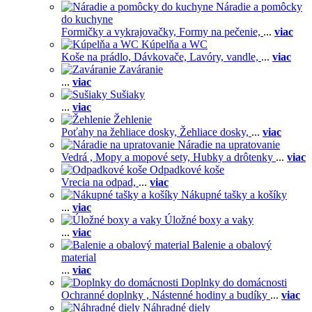
Náradie a pomôcky
do kuchyne
Formičky a vykrajovačky,
Formy na pečenie,
...
viac
Kúpelňa a WC
Koše na prádlo,
Dávkovače,
Lavóry, vandle,
...
viac
Zaváranie
...
viac
Sušiaky
...
viac
Žehlenie
Poťahy na žehliace dosky,
Žehliace dosky,
...
viac
Náradie na upratovanie
Vedrá ,
Mopy a mopové sety,
Hubky a drôtenky
...
viac
Odpadkové koše
Vrecia na odpad,
...
viac
Nákupné tašky a košíky
...
viac
Úložné boxy a vaky
...
viac
Balenie a obalový
material
...
viac
Doplnky do domácnosti
Ochranné doplnky ,
Nástenné hodiny a budíky
...
viac
Náhradné diely