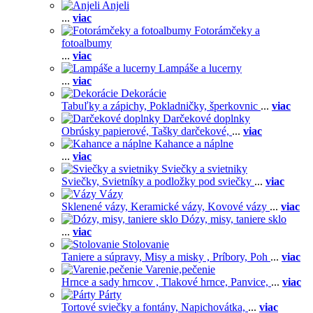
Anjeli
...
viac
Fotorámčeky a
fotoalbumy
...
viac
Lampáše a lucerny
...
viac
Dekorácie
Tabuľky a zápichy,
Pokladničky, šperkovnic
...
viac
Darčekové doplnky
Obrúsky papierové,
Tašky darčekové,
...
viac
Kahance a náplne
...
viac
Sviečky a svietniky
Sviečky,
Svietníky a podložky pod sviečky
...
viac
Vázy
Sklenené vázy,
Keramické vázy,
Kovové vázy
...
viac
Dózy, misy, taniere sklo
...
viac
Stolovanie
Taniere a súpravy,
Misy a misky ,
Príbory,
Poh
...
viac
Varenie,pečenie
Hrnce a sady hrncov ,
Tlakové hrnce,
Panvice,
...
viac
Párty
Tortové sviečky a fontány,
Napichovátka,
...
viac