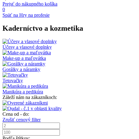
Prejsť do nákupného košíka
0
Späť na Hry na profesie
Kaderníctvo a kozmetika
Účesy a vlasové doplnky
Make-up a maľovátka
Gorálky a náramky
Tetovačky
Manikúra a pedikúra
Záleží nám na zákazníkoch:
Cena od - do:
Zrušiť cenový filter
Podľa štítkov: