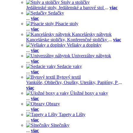
Stoly a stoličky
Jedálenské stoly,
Jedálenské a barové stol
...
viac
Sedačky
...
viac
Písacie stoly
...
viac
Kancelársky nábytok
Kancelárske stoličky,
Konferenčné stoličky
...
viac
Vešiaky a doplnky
...
viac
Univerzálny nábytok
...
viac
Sedacie vaky
...
viac
Bytový textil
Vankúše,
Obliečky,
Osušky,
Uteráky,
Paplóny,
P
...
viac
Úložné boxy a vaky
...
viac
Obrazy
...
viac
Tapety a Lišty
...
viac
Slnečníky
...
viac