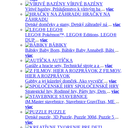
VÍRIVÉ BAZÉNY
Vírivé bazény,
Príslušenstvo k vírivým ba
...
viac
HRAČKY NA
ZÁHRADU
Detské domčeky a stany,
Detský záhradný ná
...
viac
LEGO®
LEGO® Pokémon™,
LEGO® Editions,
LEGO®
DUP
...
viac
BÁBIKY
Bábiky Baby Born,
Bábiky Baby Annabell,
Bábi
...
viac
AUTÍČKA
Garáže a hracie sety,
Technické stroje a a
...
viac
Z FILMOV,
HIER A ROZPRÁVOK
Gabby a jej kúzelný domček,
Ako vycvičiť
...
viac
SPOLOČENSKÉ HRY
Strategické hry,
Rodinné hry,
Párty hry,
Dets
...
viac
STAVEBNICE
iM.Master stavebnice,
Stavebnice GraviTrax,
ME
...
viac
PUZZLE
Detské puzzle,
3D Puzzle,
Puzzle 300d,
Puzzle 5
...
viac