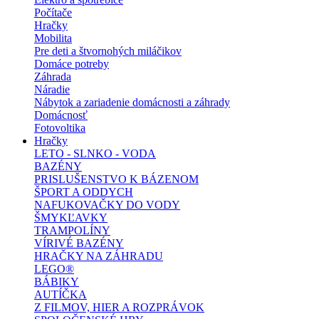
Počítače
Hračky
Mobilita
Pre deti a štvornohých miláčikov
Domáce potreby
Záhrada
Náradie
Nábytok a zariadenie domácnosti a záhrady
Domácnosť
Fotovoltika
Hračky
LETO - SLNKO - VODA
BAZÉNY
PRISLUŠENSTVO K BÁZENOM
ŠPORT A ODDYCH
NAFUKOVAČKY DO VODY
ŠMYKĽAVKY
TRAMPOLÍNY
VÍRIVÉ BAZÉNY
HRAČKY NA ZÁHRADU
LEGO®
BÁBIKY
AUTÍČKA
Z FILMOV, HIER A ROZPRÁVOK