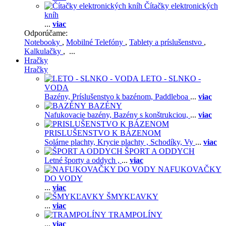
Čítačky elektronických
kníh
...
viac
Odporúčame:
Notebooky
,
Mobilné Telefóny
,
Tablety a príslušenstvo
,
Kalkulačky
, ...
Hračky
Hračky
LETO - SLNKO -
VODA
Bazény,
Príslušenstvo k bazénom,
Paddleboa
...
viac
BAZÉNY
Nafukovacie bazény,
Bazény s konštrukciou,
...
viac
PRISLUŠENSTVO K BÁZENOM
Solárne plachty,
Krycie plachty ,
Schodíky,
Vy
...
viac
ŠPORT A ODDYCH
Letné športy a oddych ,
...
viac
NAFUKOVAČKY
DO VODY
...
viac
ŠMYKĽAVKY
...
viac
TRAMPOLÍNY
...
viac