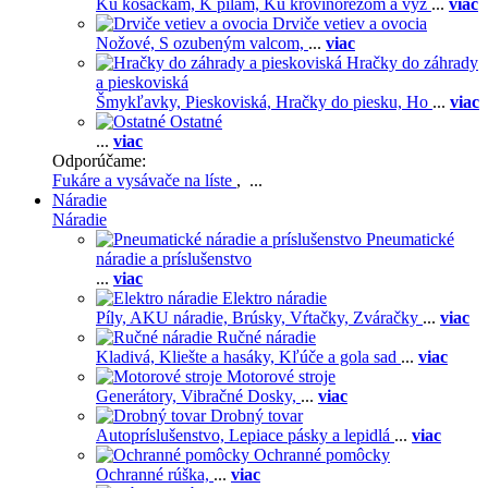
Ku kosačkám,
K pílam,
Ku krovinorezom a vyž
...
viac
Drviče vetiev a ovocia
Nožové,
S ozubeným valcom,
...
viac
Hračky do záhrady
a pieskoviská
Šmykľavky,
Pieskoviská,
Hračky do piesku,
Ho
...
viac
Ostatné
...
viac
Odporúčame:
Fukáre a vysávače na líste
, ...
Náradie
Náradie
Pneumatické
náradie a príslušenstvo
...
viac
Elektro náradie
Píly,
AKU náradie,
Brúsky,
Vŕtačky,
Zváračky
...
viac
Ručné náradie
Kladivá,
Kliešte a hasáky,
Kľúče a gola sad
...
viac
Motorové stroje
Generátory,
Vibračné Dosky,
...
viac
Drobný tovar
Autopríslušenstvo,
Lepiace pásky a lepidlá
...
viac
Ochranné pomôcky
Ochranné rúška,
...
viac