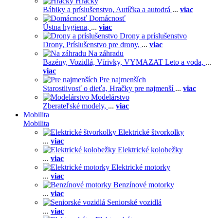
Hračky
Bábiky a príslušenstvo,
Autíčka a autodrá
...
viac
Domácnosť
Ústna hygiena,
...
viac
Drony a príslušenstvo
Drony,
Príslušenstvo pre drony,
...
viac
Na záhradu
Bazény,
Vozidlá,
Vírivky,
VYMAZAT Leto a voda,
...
viac
Pre najmenších
Starostlivosť o dieťa,
Hračky pre najmenší
...
viac
Modelárstvo
Zberateľské modely,
...
viac
Mobilita
Mobilita
Elektrické štvorkolky
...
viac
Elektrické kolobežky
...
viac
Elektrické motorky
...
viac
Benzínové motorky
...
viac
Seniorské vozidlá
...
viac