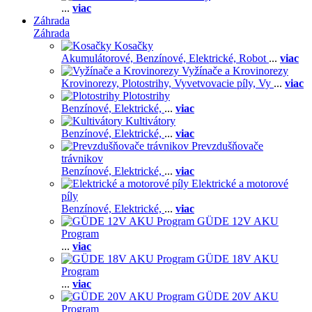
...
viac
Záhrada
Záhrada
Kosačky
Akumulátorové,
Benzínové,
Elektrické,
Robot
...
viac
Vyžínače a Krovinorezy
Krovinorezy,
Plotostrihy,
Vyvetvovacie píly,
Vy
...
viac
Plotostrihy
Benzínové,
Elektrické,
...
viac
Kultivátory
Benzínové,
Elektrické,
...
viac
Prevzdušňovače
trávnikov
Benzínové,
Elektrické,
...
viac
Elektrické a motorové
píly
Benzínové,
Elektrické,
...
viac
GÜDE 12V AKU
Program
...
viac
GÜDE 18V AKU
Program
...
viac
GÜDE 20V AKU
Program