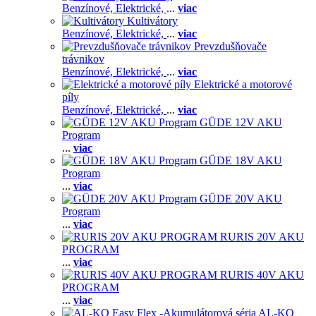
Benzínové,
Elektrické,
...
viac
Kultivátory
Benzínové,
Elektrické,
...
viac
Prevzdušňovače
trávnikov
Benzínové,
Elektrické,
...
viac
Elektrické a motorové
píly
Benzínové,
Elektrické,
...
viac
GÜDE 12V AKU
Program
...
viac
GÜDE 18V AKU
Program
...
viac
GÜDE 20V AKU
Program
...
viac
RURIS 20V AKU
PROGRAM
...
viac
RURIS 40V AKU
PROGRAM
...
viac
AL-KO