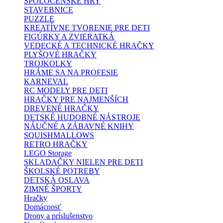
SPOLOČENSKÉ HRY
STAVEBNICE
PUZZLE
KREATÍVNE TVORENIE PRE DETI
FIGÚRKY A ZVIERATKÁ
VEDECKÉ A TECHNICKÉ HRAČKY
PLYŠOVÉ HRAČKY
TROJKOLKY
HRÁME SA NA PROFESIE
KARNEVAL
RC MODELY PRE DETI
HRAČKY PRE NAJMENŠÍCH
DREVENÉ HRAČKY
DETSKÉ HUDOBNÉ NÁSTROJE
NÁUČNÉ A ZÁBAVNÉ KNIHY
SQUISHMALLOWS
RETRO HRAČKY
LEGO Storage
SKLADAČKY NIELEN PRE DETI
ŠKOLSKÉ POTREBY
DETSKÁ OSLAVA
ZIMNÉ ŠPORTY
Hračky
Domácnosť
Drony a príslušenstvo