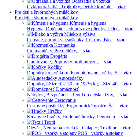
Odrážadla a vozítka
Cykloodrážadlá ,
Trojkolky,
Detské korčule
...
viac
Pre deti a štvornohých miláčikov
Pre deti a štvornohých miláčikov
Kŕmenie a hygiena
Hygiena,
Dojčenie,
Jednorázové plienky,
Jeden
...
viac
Mlieko a výživa
Cereálie, chrumky a sušienky,
Príkrmy,
Bio
...
viac
Kozmetika
Pre mamičky,
Pre detičky,
...
viac
Drogéria
Upratovanie,
Prípravky proti hmyzu,
...
viac
Kočíky
Doplnky ku kočíkom,
Kombinované kočíky,
S
...
viac
Autosedačky
Doplnky,
i-Size 61-150 cm / 9-36 kg,
i-Size 40
...
viac
Domácnosť
Nábytok,
Bezpečnosť,
Textil do detskej izby,
...
viac
Cestovanie
Cestovné postieľky,
Ergonomické nosiče,
Ša
...
viac
Hračky
Kreatívne hračky,
Hudobné hračky,
Penové p
...
viac
Textil
Dievča,
Neutrálna kolekcia,
Chlapec,
Textil pr
...
viac
POS - vzorky a stojany