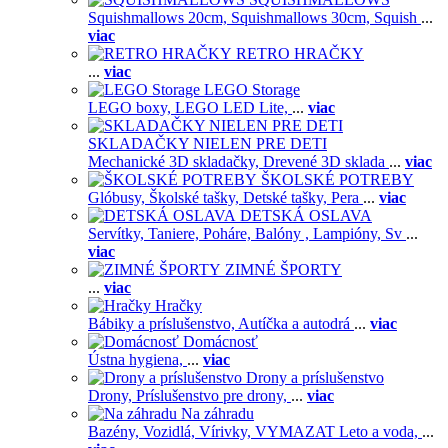
Squishmallows 20cm,
Squishmallows 30cm,
Squish
...
viac
RETRO HRAČKY
...
viac
LEGO Storage
LEGO boxy,
LEGO LED Lite,
...
viac
SKLADAČKY NIELEN PRE DETI
Mechanické 3D skladačky,
Drevené 3D sklada
...
viac
ŠKOLSKÉ POTREBY
Glóbusy,
Školské tašky,
Detské tašky,
Pera
...
viac
DETSKÁ OSLAVA
Servítky,
Taniere,
Poháre,
Balóny ,
Lampióny,
Sv
...
viac
ZIMNÉ ŠPORTY
...
viac
Hračky
Bábiky a príslušenstvo,
Autíčka a autodrá
...
viac
Domácnosť
Ústna hygiena,
...
viac
Drony a príslušenstvo
Drony,
Príslušenstvo pre drony,
...
viac
Na záhradu
Bazény,
Vozidlá,
Vírivky,
VYMAZAT Leto a voda,
...