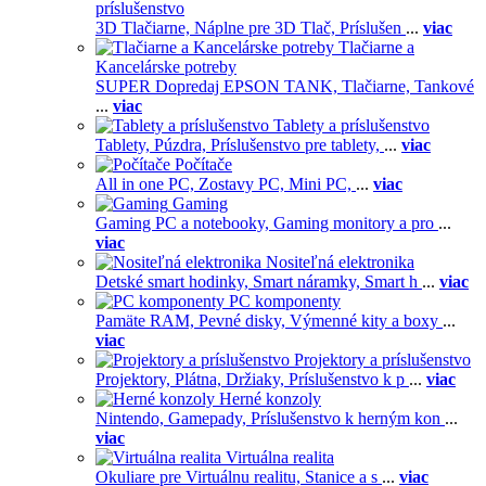
príslušenstvo
3D Tlačiarne,
Náplne pre 3D Tlač,
Príslušen
...
viac
Tlačiarne a
Kancelárske potreby
SUPER Dopredaj EPSON TANK,
Tlačiarne,
Tankové
...
viac
Tablety a príslušenstvo
Tablety,
Púzdra,
Príslušenstvo pre tablety,
...
viac
Počítače
All in one PC,
Zostavy PC,
Mini PC,
...
viac
Gaming
Gaming PC a notebooky,
Gaming monitory a pro
...
viac
Nositeľná elektronika
Detské smart hodinky,
Smart náramky,
Smart h
...
viac
PC komponenty
Pamäte RAM,
Pevné disky,
Výmenné kity a boxy
...
viac
Projektory a príslušenstvo
Projektory,
Plátna,
Držiaky,
Príslušenstvo k p
...
viac
Herné konzoly
Nintendo,
Gamepady,
Príslušenstvo k herným kon
...
viac
Virtuálna realita
Okuliare pre Virtuálnu realitu,
Stanice a s
...
viac