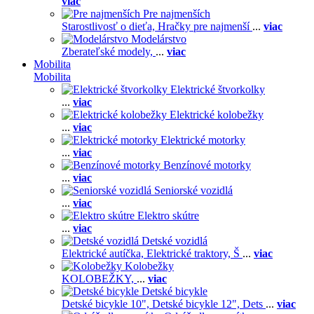
viac
Pre najmenších
Starostlivosť o dieťa,
Hračky pre najmenší
...
viac
Modelárstvo
Zberateľské modely,
...
viac
Mobilita
Mobilita
Elektrické štvorkolky
...
viac
Elektrické kolobežky
...
viac
Elektrické motorky
...
viac
Benzínové motorky
...
viac
Seniorské vozidlá
...
viac
Elektro skútre
...
viac
Detské vozidlá
Elektrické autíčka,
Elektrické traktory,
Š
...
viac
Kolobežky
KOLOBEŽKY,
...
viac
Detské bicykle
Detské bicykle 10",
Detské bicykle 12",
Dets
...
viac