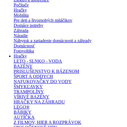
Počítače
Hračky
Mobilita
Pre deti a štvornohých miláčikov
Domáce potreby
Záhrada
Náradie
Nábytok a zariadenie domácnosti a záhrady
Domácnosť
Fotovoltika
Hračky
LETO - SLNKO - VODA
BAZÉNY
PRISLUŠENSTVO K BÁZENOM
ŠPORT A ODDYCH
NAFUKOVAČKY DO VODY
ŠMYKĽAVKY
TRAMPOLÍNY
VÍRIVÉ BAZÉNY
HRAČKY NA ZÁHRADU
LEGO®
BÁBIKY
AUTÍČKA
Z FILMOV, HIER A ROZPRÁVOK