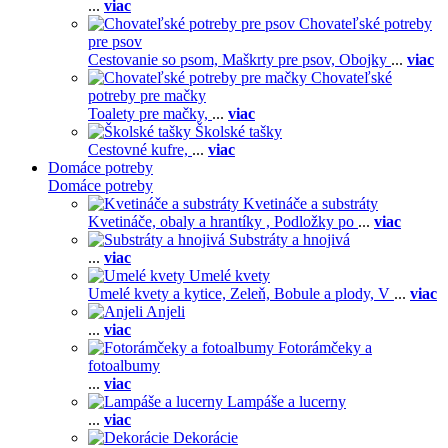
...
viac
Chovateľské potreby
pre psov
Cestovanie so psom,
Maškrty pre psov,
Obojky
...
viac
Chovateľské
potreby pre mačky
Toalety pre mačky,
...
viac
Školské tašky
Cestovné kufre,
...
viac
Domáce potreby
Domáce potreby
Kvetináče a substráty
Kvetináče, obaly a hrantíky ,
Podložky po
...
viac
Substráty a hnojivá
...
viac
Umelé kvety
Umelé kvety a kytice,
Zeleň,
Bobule a plody,
V
...
viac
Anjeli
...
viac
Fotorámčeky a
fotoalbumy
...
viac
Lampáše a lucerny
...
viac
Dekorácie