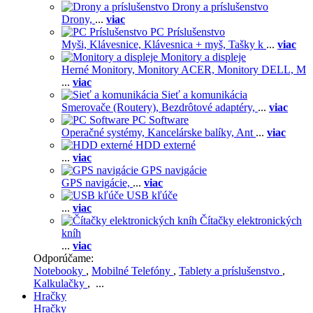
Drony a príslušenstvo
Drony,
...
viac
PC Príslušenstvo
Myši,
Klávesnice,
Klávesnica + myš,
Tašky k
...
viac
Monitory a displeje
Herné Monitory,
Monitory ACER,
Monitory DELL,
M
...
viac
Sieť a komunikácia
Smerovače (Routery),
Bezdrôtové adaptéry,
...
viac
PC Software
Operačné systémy,
Kancelárske balíky,
Ant
...
viac
HDD externé
...
viac
GPS navigácie
GPS navigácie,
...
viac
USB kľúče
...
viac
Čítačky elektronických
kníh
...
viac
Odporúčame:
Notebooky
,
Mobilné Telefóny
,
Tablety a príslušenstvo
,
Kalkulačky
, ...
Hračky
Hračky