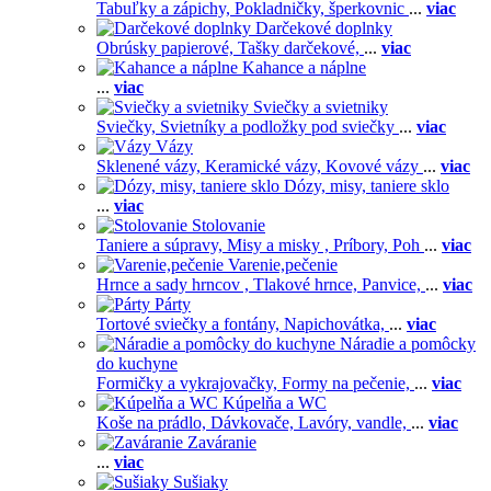
Tabuľky a zápichy,
Pokladničky, šperkovnic
...
viac
Darčekové doplnky
Obrúsky papierové,
Tašky darčekové,
...
viac
Kahance a náplne
...
viac
Sviečky a svietniky
Sviečky,
Svietníky a podložky pod sviečky
...
viac
Vázy
Sklenené vázy,
Keramické vázy,
Kovové vázy
...
viac
Dózy, misy, taniere sklo
...
viac
Stolovanie
Taniere a súpravy,
Misy a misky ,
Príbory,
Poh
...
viac
Varenie,pečenie
Hrnce a sady hrncov ,
Tlakové hrnce,
Panvice,
...
viac
Párty
Tortové sviečky a fontány,
Napichovátka,
...
viac
Náradie a pomôcky
do kuchyne
Formičky a vykrajovačky,
Formy na pečenie,
...
viac
Kúpelňa a WC
Koše na prádlo,
Dávkovače,
Lavóry, vandle,
...
viac
Zaváranie
...
viac
Sušiaky