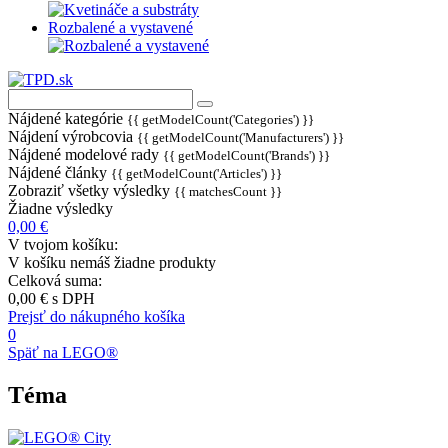
Rozbalené a vystavené
Nájdené kategórie
{{ getModelCount('Categories') }}
Nájdení výrobcovia
{{ getModelCount('Manufacturers') }}
Nájdené modelové rady
{{ getModelCount('Brands') }}
Nájdené články
{{ getModelCount('Articles') }}
Zobraziť všetky výsledky
{{ matchesCount }}
Žiadne výsledky
0,00 €
V tvojom košíku:
V košíku nemáš žiadne produkty
Celková suma:
0,00 €
s DPH
Prejsť do nákupného košíka
0
Späť na LEGO®
Téma