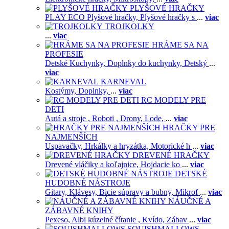
PLYŠOVÉ HRAČKY
PLAY ECO Plyšové hračky,
Plyšové hračky s
...
viac
TROJKOLKY
...
viac
HRÁME SA NA
PROFESIE
Detské Kuchynky,
Doplnky do kuchynky,
Detský
...
viac
KARNEVAL
Kostýmy,
Doplnky,
...
viac
RC MODELY PRE
DETI
Autá a stroje ,
Roboti ,
Drony,
Lode,
...
viac
HRAČKY PRE
NAJMENŠÍCH
Uspavačky,
Hrkálky a hryzátka,
Motorické h
...
viac
DREVENÉ HRAČKY
Drevené vláčiky a koľajnice,
Hojdacie ko
...
viac
DETSKÉ
HUDOBNÉ NÁSTROJE
Gitary,
Klávesy,
Bicie súpravy a bubny,
Mikrof
...
viac
NÁUČNÉ A
ZÁBAVNÉ KNIHY
Pexeso,
Albi kúzelné čítanie ,
Kvído,
Zábav
...
viac
SQUISHMALLOWS