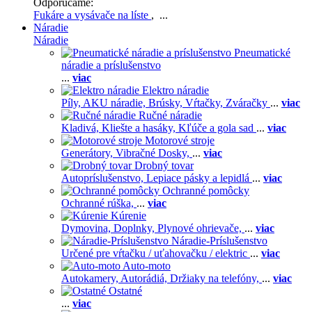
Odporúčame:
Fukáre a vysávače na líste
, ...
Náradie
Náradie
Pneumatické
náradie a príslušenstvo
...
viac
Elektro náradie
Píly,
AKU náradie,
Brúsky,
Vŕtačky,
Zváračky
...
viac
Ručné náradie
Kladivá,
Kliešte a hasáky,
Kľúče a gola sad
...
viac
Motorové stroje
Generátory,
Vibračné Dosky,
...
viac
Drobný tovar
Autopríslušenstvo,
Lepiace pásky a lepidlá
...
viac
Ochranné pomôcky
Ochranné rúška,
...
viac
Kúrenie
Dymovina,
Doplnky,
Plynové ohrievače,
...
viac
Náradie-Príslušenstvo
Určené pre vŕtačku / uťahovačku / elektric
...
viac
Auto-moto
Autokamery,
Autorádiá,
Držiaky na telefóny,
...
viac
Ostatné
...
viac