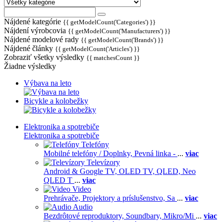
Nájdené kategórie
{{ getModelCount('Categories') }}
Nájdení výrobcovia
{{ getModelCount('Manufacturers') }}
Nájdené modelové rady
{{ getModelCount('Brands') }}
Nájdené články
{{ getModelCount('Articles') }}
Zobraziť všetky výsledky
{{ matchesCount }}
Žiadne výsledky
Výbava na leto
Bicykle a kolobežky
Elektronika a spotrebiče
Elektronika a spotrebiče
Telefóny
Mobilné telefóny / Doplnky,
Pevná linka -
...
viac
Televízory
Android & Google TV,
OLED TV,
QLED, Neo
QLED T
...
viac
Video
Prehrávače,
Projektory a príslušenstvo,
Sa
...
viac
Audio
Bezdrôtové reproduktory,
Soundbary,
Mikro/Mi
...
viac