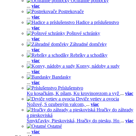
Ochranné pomôcky
...
viac
Postrekovače
...
viac
Hadice a príslušenstvo
...
viac
Poštové schránky
...
viac
Záhradné domčeky
...
viac
Rebríky a schodíky
...
viac
Konvy, nádoby a sudy
...
viac
Bandasky
...
viac
Príslušenstvo
Ku kosačkám,
K pílam,
Ku krovinorezom a vyž
...
viac
Drviče vetiev a ovocia
Nožové,
S ozubeným valcom,
...
viac
Hračky do záhrady
a pieskoviská
Šmykľavky,
Pieskoviská,
Hračky do piesku,
Ho
...
viac
Ostatné
...
viac