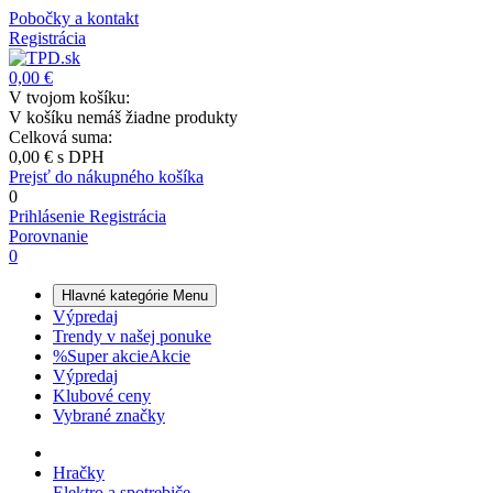
Pobočky a kontakt
Registrácia
0,00 €
V tvojom košíku:
V košíku nemáš žiadne produkty
Celková suma:
0,00 €
s DPH
Prejsť do nákupného košíka
0
Prihlásenie
Registrácia
Porovnanie
0
Hlavné kategórie
Menu
Výpredaj
Trendy v našej ponuke
%
Super akcie
Akcie
Výpredaj
Klubové ceny
Vybrané značky
Hračky
Elektro a spotrebiče