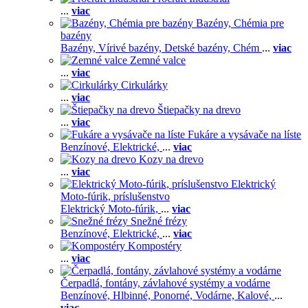
...
viac
Bazény, Chémia pre
bazény
Bazény,
Vírivé bazény,
Detské bazény,
Chém
...
viac
Zemné valce
...
viac
Cirkulárky
...
viac
Štiepačky na drevo
...
viac
Fukáre a vysávače na líste
Benzínové,
Elektrické,
...
viac
Kozy na drevo
...
viac
Elektrický
Moto-fúrik, príslušenstvo
Elektrický Moto-fúrik,
...
viac
Snežné frézy
Benzínové,
Elektrické,
...
viac
Kompostéry
...
viac
Čerpadlá, fontány, závlahové systémy a vodárne
Benzínové,
Hlbinné,
Ponorné,
Vodárne,
Kalové,
...
viac