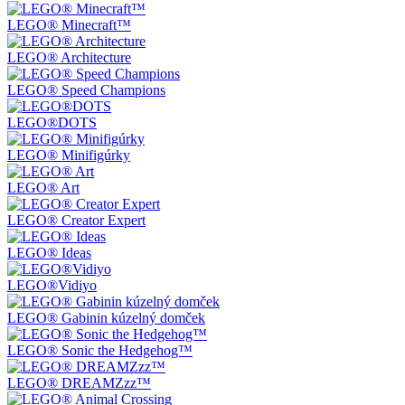
LEGO® Minecraft™
LEGO® Architecture
LEGO® Speed Champions
LEGO®DOTS
LEGO® Minifigúrky
LEGO® Art
LEGO® Creator Expert
LEGO® Ideas
LEGO®Vidiyo
LEGO® Gabinin kúzelný domček
LEGO® Sonic the Hedgehog™
LEGO® DREAMZzz™