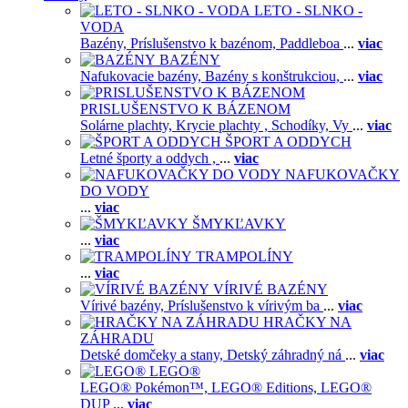
LETO - SLNKO -
VODA
Bazény,
Príslušenstvo k bazénom,
Paddleboa
...
viac
BAZÉNY
Nafukovacie bazény,
Bazény s konštrukciou,
...
viac
PRISLUŠENSTVO K BÁZENOM
Solárne plachty,
Krycie plachty ,
Schodíky,
Vy
...
viac
ŠPORT A ODDYCH
Letné športy a oddych ,
...
viac
NAFUKOVAČKY
DO VODY
...
viac
ŠMYKĽAVKY
...
viac
TRAMPOLÍNY
...
viac
VÍRIVÉ BAZÉNY
Vírivé bazény,
Príslušenstvo k vírivým ba
...
viac
HRAČKY NA
ZÁHRADU
Detské domčeky a stany,
Detský záhradný ná
...
viac
LEGO®
LEGO® Pokémon™,
LEGO® Editions,
LEGO®
DUP
...
viac