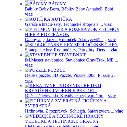
BÁBIKY
Bábiky Baby Born,
Bábiky Baby Annabell,
Bábi
...
viac
AUTÍČKA
Garáže a hracie sety,
Technické stroje a a
...
viac
Z FILMOV,
HIER A ROZPRÁVOK
Gabby a jej kúzelný domček,
Ako vycvičiť
...
viac
SPOLOČENSKÉ HRY
Strategické hry,
Rodinné hry,
Párty hry,
Dets
...
viac
STAVEBNICE
iM.Master stavebnice,
Stavebnice GraviTrax,
ME
...
viac
PUZZLE
Detské puzzle,
3D Puzzle,
Puzzle 300d,
Puzzle 5
...
viac
KREATÍVNE TVORENIE PRE DETI
Dočasné tetovania,
Kreatívne a výtvarné hr
...
viac
FIGÚRKY A
ZVIERATKÁ
Hrdinovia,
Z rozprávok,
Schleich,
Safari zviera
...
viac
VEDECKÉ A TECHNICKÉ HRAČKY
Elektronické hračky,
Mikroskopy,
...
viac