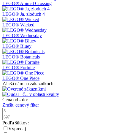
LEGO® Animal Crossing
LEGO® Ja, zloduch 4
LEGO® Wicked
LEGO® Wednesday
LEGO® Bluey
LEGO® Botanicals
LEGO® Fortnite
LEGO® One Piece
Záleží nám na zákazníkoch:
Cena od - do:
Zrušiť cenový filter
Podľa štítkov:
Výpredaj