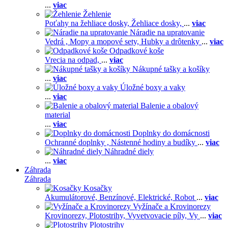
...
viac
Žehlenie
Poťahy na žehliace dosky,
Žehliace dosky,
...
viac
Náradie na upratovanie
Vedrá ,
Mopy a mopové sety,
Hubky a drôtenky
...
viac
Odpadkové koše
Vrecia na odpad,
...
viac
Nákupné tašky a košíky
...
viac
Úložné boxy a vaky
...
viac
Balenie a obalový
material
...
viac
Doplnky do domácnosti
Ochranné doplnky ,
Nástenné hodiny a budíky
...
viac
Náhradné diely
...
viac
Záhrada
Záhrada
Kosačky
Akumulátorové,
Benzínové,
Elektrické,
Robot
...
viac
Vyžínače a Krovinorezy
Krovinorezy,
Plotostrihy,
Vyvetvovacie píly,
Vy
...
viac
Plotostrihy