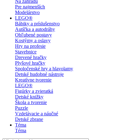
Na záhradu
Pre najmenších
Modelárstvo
LEGO®
Bábiky a príslušenstvo
Autíčka a autodráhy
Obľubené postavy
Kostýmy a oslavy
Hry na profesie
Stavebnice
Drevené hračky
Plyšové hračky
Spoločenské hry a hlavolamy
Detské hudobné nástroje
Kreatívne tvorenie
LEGO®
Figúrky a zvieratká
Detské knižky
Škola a tvorenie
Puzzle
Vzdelávacie a náučné
Detské zbrane
Téma
Téma