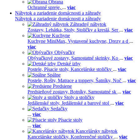
Obrana
Ochranné spreje,
...
viac
Nábytok a zariadenie domácnosti a záhrady
Nábytok a zariadenie domácnosti a záhrady
Záhradný nábytok
Zostavy,
Lehátka,
Stoly,
Stoličky a kreslá,
Ser
...
viac
Kuchyne
Kuchyne MiniMax,
Vystavené kuchyne,
Drezy a d
...
viac
Obývačky
Obývačkové zostavy,
Samostatné skrinky,
Ko
...
viac
Detské izby
Postele,
Písacie stoly,
Kancelárske stoličky
...
viac
Spálne
Postele,
Rošty,
Matrace a toppery,
Šatníky,
Noč
...
viac
Predsiene
Predsieňové zostavy,
Botníky,
Samostatné sk
...
viac
Stoly a stoličky
Jedálenské stoly,
Jedálenské a barové stol
...
viac
Sedačky
...
viac
Písacie stoly
...
viac
Kancelársky nábytok
Kancelárske stoličky,
Konferenčné stoličky
...
viac