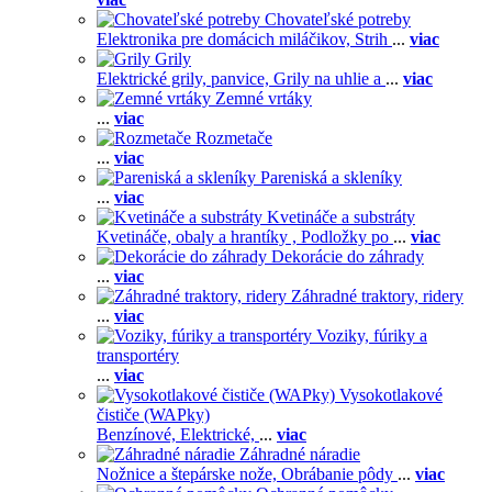
Chovateľské potreby
Elektronika pre domácich miláčikov,
Strih
...
viac
Grily
Elektrické grily, panvice,
Grily na uhlie a
...
viac
Zemné vrtáky
...
viac
Rozmetače
...
viac
Pareniská a skleníky
...
viac
Kvetináče a substráty
Kvetináče, obaly a hrantíky ,
Podložky po
...
viac
Dekorácie do záhrady
...
viac
Záhradné traktory, ridery
...
viac
Voziky, fúriky a
transportéry
...
viac
Vysokotlakové
čističe (WAPky)
Benzínové,
Elektrické,
...
viac
Záhradné náradie
Nožnice a štepárske nože,
Obrábanie pôdy
...
viac