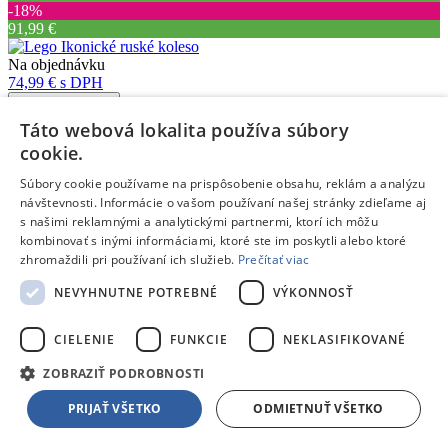
‐18%
91,99 €
Na objednávku
74,99 €
s DPH
Pridať do košíka
Porovnať
Táto webová lokalita používa súbory
cookie.
257421
Súbory cookie používame na prispôsobenie obsahu, reklám a analýzu
/
návštevnosti. Informácie o vašom používaní našej stránky zdieľame aj
s našimi reklamnými a analytickými partnermi, ktorí ich môžu
LEGO® Disney™
kombinovať s inými informáciami, ktoré ste im poskytli alebo ktoré
zhromaždili pri používaní ich služieb.
Prečítať viac
/
NEVYHNUTNE POTREBNÉ
VÝKONNOSŤ
LEGO® Disney™
Lego Mazel 43306
CIELENIE
FUNKCIE
NEKLASIFIKOVANÉ
Doprava zdarma
Ušetríš
ZOBRAZIŤ PODROBNOSTI
‐32%
49,99 €
PRIJAŤ VŠETKO
ODMIETNUŤ VŠETKO
Na objednávku