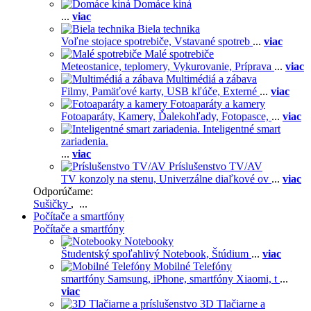
Domáce kiná
...
viac
Biela technika
Voľne stojace spotrebiče,
Vstavané spotreb
...
viac
Malé spotrebiče
Meteostanice, teplomery,
Vykurovanie,
Príprava
...
viac
Multimédiá a zábava
Filmy,
Pamäťové karty,
USB kľúče,
Externé
...
viac
Fotoaparáty a kamery
Fotoaparáty,
Kamery,
Ďalekohľady,
Fotopasce,
...
viac
Inteligentné smart
zariadenia.
...
viac
Príslušenstvo TV/AV
TV konzoly na stenu,
Univerzálne diaľkové ov
...
viac
Odporúčame:
Sušičky
, ...
Počítače a smartfóny
Počítače a smartfóny
Notebooky
Študentský spoľahlivý Notebook,
Štúdium
...
viac
Mobilné Telefóny
smartfóny Samsung,
iPhone,
smartfóny Xiaomi,
t
...
viac
3D Tlačiarne a