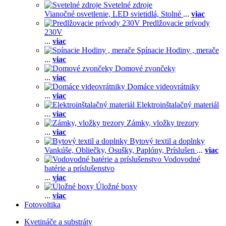
Svetelné zdroje
Vianočné osvetlenie,
LED svietidlá,
Stolné
...
viac
Predlžovacie prívody
230V
...
viac
Spínacie Hodiny , merače
...
viac
Domové zvončeky
...
viac
Domáce videovrátniky
...
viac
Elektroinštalačný materiál
...
viac
Zámky, vložky trezory
...
viac
Bytový textil a doplnky
Vankúše,
Obliečky,
Osušky,
Paplóny,
Príslušen
...
viac
Vodovodné
batérie a príslušenstvo
...
viac
Úložné boxy
...
viac
Fotovoltika
Kvetináče a substráty