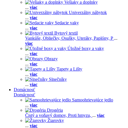
Vešiaky a doplnky
...
viac
Univerzálny nábytok
...
viac
Sedacie vaky
...
viac
Bytový textil
Vankúše,
Obliečky,
Osušky,
Uteráky,
Paplóny,
P
...
viac
Úložné boxy a vaky
...
viac
Obrazy
...
viac
Tapety a Lišty
...
viac
Slnečníky
...
viac
Domácnosť
Domácnosť
Samoohrievajúce jedlo
...
viac
Drogéria
Čistý a voňavý domov,
Proti hmyzu,
...
viac
Žiarovky
...
viac