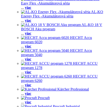
Easy Flex -Akumulátorová séria
...
viac
AL-KO
Energy Flex -Akumulátorová séria
...
viac
AL-KO 18 V
BOSCH Aku program
...
viac
HECHT Accu
program 6020
...
viac
HECHT Accu
program 5040
...
viac
HECHT ACCU
program 1278
...
viac
HECHT ACCU
program 6260
...
viac
Kärcher Professional
...
viac
Procraft
...
viac
Procraft Industrial