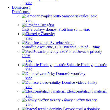
...
viac
Domácnosť
Domácnosť
Samoohrievajúce jedlo
...
viac
Drogéria
Čistý a voňavý domov,
Proti hmyzu,
...
viac
Žiarovky
...
viac
Svetelné zdroje
Vianočné osvetlenie,
LED svietidlá,
Stolné
...
viac
Predlžovacie prívody
230V
...
viac
Spínacie Hodiny , merače
...
viac
Domové zvončeky
...
viac
Domáce videovrátniky
...
viac
Elektroinštalačný materiál
...
viac
Zámky, vložky trezory
...
viac
Bytový textil a doplnky