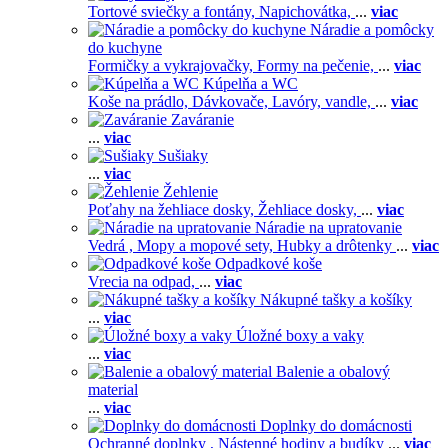
Tortové sviečky a fontány,
Napichovátka,
...
viac
Náradie a pomôcky
do kuchyne
Formičky a vykrajovačky,
Formy na pečenie,
...
viac
Kúpelňa a WC
Koše na prádlo,
Dávkovače,
Lavóry, vandle,
...
viac
Zaváranie
...
viac
Sušiaky
...
viac
Žehlenie
Poťahy na žehliace dosky,
Žehliace dosky,
...
viac
Náradie na upratovanie
Vedrá ,
Mopy a mopové sety,
Hubky a drôtenky
...
viac
Odpadkové koše
Vrecia na odpad,
...
viac
Nákupné tašky a košíky
...
viac
Úložné boxy a vaky
...
viac
Balenie a obalový
material
...
viac
Doplnky do domácnosti
Ochranné doplnky ,
Nástenné hodiny a budíky
...
viac