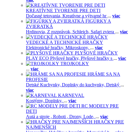
KREATÍVNE TVORENIE PRE DETI
Dočasné tetovania,
Kreatívne a výtvarné hr
...
viac
FIGÚRKY A
ZVIERATKÁ
Hrdinovia,
Z rozprávok,
Schleich,
Safari zviera
...
viac
VEDECKÉ A TECHNICKÉ HRAČKY
Elektronické hračky,
Mikroskopy,
...
viac
PLYŠOVÉ HRAČKY
PLAY ECO Plyšové hračky,
Plyšové hračky s
...
viac
TROJKOLKY
...
viac
HRÁME SA NA
PROFESIE
Detské Kuchynky,
Doplnky do kuchynky,
Detský
...
viac
KARNEVAL
Kostýmy,
Doplnky,
...
viac
RC MODELY PRE
DETI
Autá a stroje ,
Roboti ,
Drony,
Lode,
...
viac
HRAČKY PRE
NAJMENŠÍCH