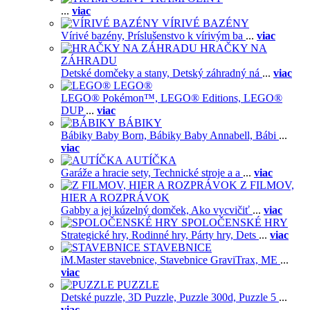
...
viac
VÍRIVÉ BAZÉNY
Vírivé bazény,
Príslušenstvo k vírivým ba
...
viac
HRAČKY NA
ZÁHRADU
Detské domčeky a stany,
Detský záhradný ná
...
viac
LEGO®
LEGO® Pokémon™,
LEGO® Editions,
LEGO®
DUP
...
viac
BÁBIKY
Bábiky Baby Born,
Bábiky Baby Annabell,
Bábi
...
viac
AUTÍČKA
Garáže a hracie sety,
Technické stroje a a
...
viac
Z FILMOV,
HIER A ROZPRÁVOK
Gabby a jej kúzelný domček,
Ako vycvičiť
...
viac
SPOLOČENSKÉ HRY
Strategické hry,
Rodinné hry,
Párty hry,
Dets
...
viac
STAVEBNICE
iM.Master stavebnice,
Stavebnice GraviTrax,
ME
...
viac
PUZZLE
Detské puzzle,
3D Puzzle,
Puzzle 300d,
Puzzle 5
...
viac