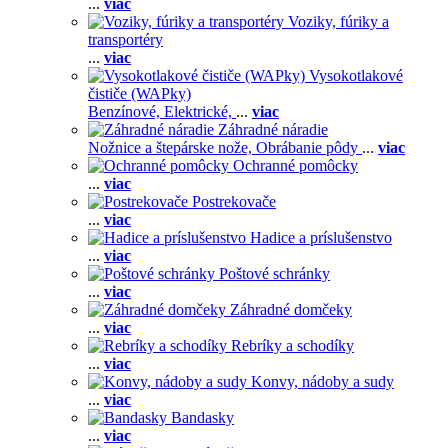
...
viac
Voziky, fúriky a
transportéry
...
viac
Vysokotlakové
čističe (WAPky)
Benzínové,
Elektrické,
...
viac
Záhradné náradie
Nožnice a štepárske nože,
Obrábanie pôdy
...
viac
Ochranné pomôcky
...
viac
Postrekovače
...
viac
Hadice a príslušenstvo
...
viac
Poštové schránky
...
viac
Záhradné domčeky
...
viac
Rebríky a schodíky
...
viac
Konvy, nádoby a sudy
...
viac
Bandasky
...
viac