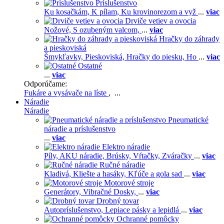
Príslušenstvo
Ku kosačkám,
K pílam,
Ku krovinorezom a vyž
...
viac
Drviče vetiev a ovocia
Nožové,
S ozubeným valcom,
...
viac
Hračky do záhrady
a pieskoviská
Šmykľavky,
Pieskoviská,
Hračky do piesku,
Ho
...
viac
Ostatné
...
viac
Odporúčame:
Fukáre a vysávače na líste
, ...
Náradie
Náradie
Pneumatické
náradie a príslušenstvo
...
viac
Elektro náradie
Píly,
AKU náradie,
Brúsky,
Vŕtačky,
Zváračky
...
viac
Ručné náradie
Kladivá,
Kliešte a hasáky,
Kľúče a gola sad
...
viac
Motorové stroje
Generátory,
Vibračné Dosky,
...
viac
Drobný tovar
Autopríslušenstvo,
Lepiace pásky a lepidlá
...
viac
Ochranné pomôcky