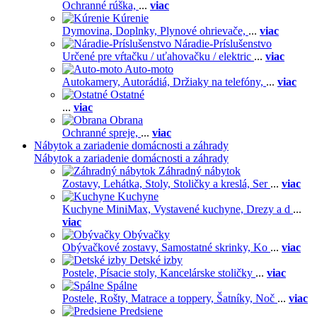
Ochranné rúška,
...
viac
Kúrenie
Dymovina,
Doplnky,
Plynové ohrievače,
...
viac
Náradie-Príslušenstvo
Určené pre vŕtačku / uťahovačku / elektric
...
viac
Auto-moto
Autokamery,
Autorádiá,
Držiaky na telefóny,
...
viac
Ostatné
...
viac
Obrana
Ochranné spreje,
...
viac
Nábytok a zariadenie domácnosti a záhrady
Nábytok a zariadenie domácnosti a záhrady
Záhradný nábytok
Zostavy,
Lehátka,
Stoly,
Stoličky a kreslá,
Ser
...
viac
Kuchyne
Kuchyne MiniMax,
Vystavené kuchyne,
Drezy a d
...
viac
Obývačky
Obývačkové zostavy,
Samostatné skrinky,
Ko
...
viac
Detské izby
Postele,
Písacie stoly,
Kancelárske stoličky
...
viac
Spálne
Postele,
Rošty,
Matrace a toppery,
Šatníky,
Noč
...
viac
Predsiene