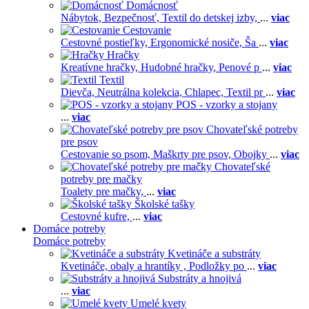
Domácnosť
Nábytok,
Bezpečnosť,
Textil do detskej izby,
...
viac
Cestovanie
Cestovné postieľky,
Ergonomické nosiče,
Ša
...
viac
Hračky
Kreatívne hračky,
Hudobné hračky,
Penové p
...
viac
Textil
Dievča,
Neutrálna kolekcia,
Chlapec,
Textil pr
...
viac
POS - vzorky a stojany
...
viac
Chovateľské potreby
pre psov
Cestovanie so psom,
Maškrty pre psov,
Obojky
...
viac
Chovateľské
potreby pre mačky
Toalety pre mačky,
...
viac
Školské tašky
Cestovné kufre,
...
viac
Domáce potreby
Domáce potreby
Kvetináče a substráty
Kvetináče, obaly a hrantíky ,
Podložky po
...
viac
Substráty a hnojivá
...
viac
Umelé kvety