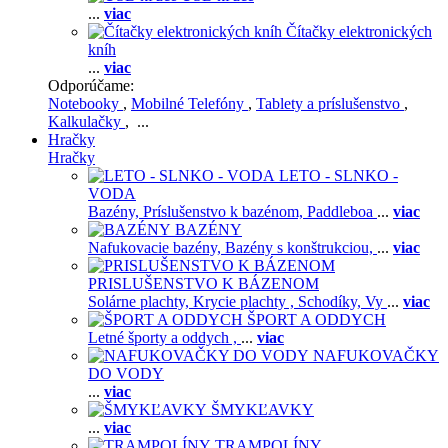
...
viac
Čítačky elektronických
kníh
...
viac
Odporúčame:
Notebooky
,
Mobilné Telefóny
,
Tablety a príslušenstvo
,
Kalkulačky
, ...
Hračky
Hračky
LETO - SLNKO -
VODA
Bazény,
Príslušenstvo k bazénom,
Paddleboa
...
viac
BAZÉNY
Nafukovacie bazény,
Bazény s konštrukciou,
...
viac
PRISLUŠENSTVO K BÁZENOM
Solárne plachty,
Krycie plachty ,
Schodíky,
Vy
...
viac
ŠPORT A ODDYCH
Letné športy a oddych ,
...
viac
NAFUKOVAČKY
DO VODY
...
viac
ŠMYKĽAVKY
...
viac
TRAMPOLÍNY