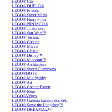
LEGO® City
LEGO® DUPLO®
LEGO® Friends
LEGO® Super Mario
LEGO® Harry Potter
LEGO® NINJAGO®
LEGO® Jurský svet
LEGO® Star Wars™
LEGO® Technic
LEGO® Creator
LEGO® Marvel
LEGO® Classic
LEGO® Disney™
LEGO® Minecraft™
LEGO® Architecture
LEGO® Speed Champions
LEGO®DOTS
LEGO® Minifigúrky
LEGO® Art
LEGO® Creator Expert
LEGO® Ideas
LEGO®Vidiyo
LEGO® Gabinin kúzelný domček
LEGO® Sonic the Hedgehog™
LEGO® DREAMZzz™