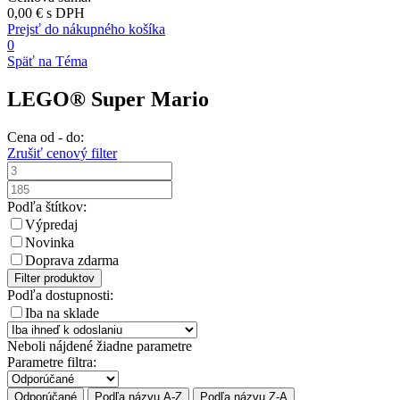
0,00 €
s DPH
Prejsť do nákupného košíka
0
Späť na Téma
LEGO® Super Mario
Cena od - do:
Zrušiť cenový filter
Podľa štítkov:
Výpredaj
Novinka
Doprava zdarma
Filter produktov
Podľa dostupnosti:
Iba na sklade
Neboli nájdené žiadne parametre
Parametre filtra:
Odporúčané
Podľa názvu A-Z
Podľa názvu Z-A