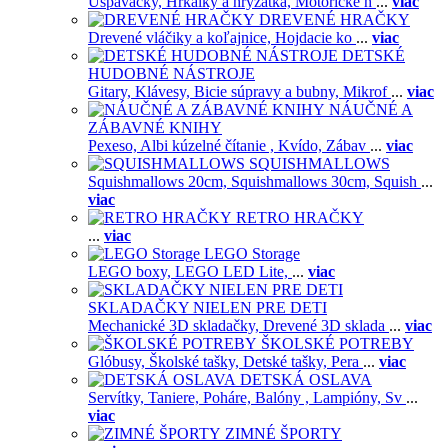
Uspavačky,
Hrkálky a hryzátka,
Motorické h
...
viac
DREVENÉ HRAČKY
Drevené vláčiky a koľajnice,
Hojdacie ko
...
viac
DETSKÉ
HUDOBNÉ NÁSTROJE
Gitary,
Klávesy,
Bicie súpravy a bubny,
Mikrof
...
viac
NÁUČNÉ A
ZÁBAVNÉ KNIHY
Pexeso,
Albi kúzelné čítanie ,
Kvído,
Zábav
...
viac
SQUISHMALLOWS
Squishmallows 20cm,
Squishmallows 30cm,
Squish
...
viac
RETRO HRAČKY
...
viac
LEGO Storage
LEGO boxy,
LEGO LED Lite,
...
viac
SKLADAČKY NIELEN PRE DETI
Mechanické 3D skladačky,
Drevené 3D sklada
...
viac
ŠKOLSKÉ POTREBY
Glóbusy,
Školské tašky,
Detské tašky,
Pera
...
viac
DETSKÁ OSLAVA
Servítky,
Taniere,
Poháre,
Balóny ,
Lampióny,
Sv
...
viac
ZIMNÉ ŠPORTY