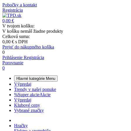
Pobočky a kontakt
Registrácia
0,00 €
V tvojom košíku:
V košíku nemáš žiadne produkty
Celková suma:
0,00 €
s DPH
Prejsť do nákupného košíka
0
Prihlásenie
Registrácia
Porovnanie
0
Hlavné kategórie
Menu
Výpredaj
Trendy v našej ponuke
%
Super akcie
Akcie
Výpredaj
Klubové ceny
Vybrané značky
Hračky
Elektro a spotrebiče