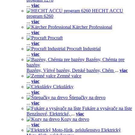
...
viac
HECHT ACCU
program 6260
...
viac
Kärcher Professional
...
viac
Procraft
...
viac
Procraft Industrial
...
viac
Bazény, Chémia pre
bazény
Bazény,
Vírivé bazény,
Detské bazény,
Chém
...
viac
Zemné valce
...
viac
Cirkulárky
...
viac
Štiepačky na drevo
...
viac
Fukáre a vysávače na líste
Benzínové,
Elektrické,
...
viac
Kozy na drevo
...
viac
Elektrický