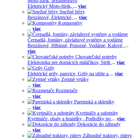
Moto-fúrik, príslušenstvo
Elektrický Moto-fúrik,
...
viac
Snežné frézy
Benzínové,
Elektrické,
...
viac
Kompostéry
...
viac
Čerpadlá, fontány, závlahové systémy a vodárne
Benzínové,
Hlbinné,
Ponorné,
Vodárne,
Kalové,
...
viac
Chovateľské potreby
Elektronika pre domácich miláčikov,
Strih
...
viac
Grily
Elektrické grily, panvice,
Grily na uhlie a
...
viac
Zemné vrtáky
...
viac
Rozmetače
...
viac
Pareniská a skleníky
...
viac
Kvetináče a substráty
Kvetináče, obaly a hrantíky ,
Podložky po
...
viac
Dekorácie do záhrady
...
viac
Záhradné traktory, ridery