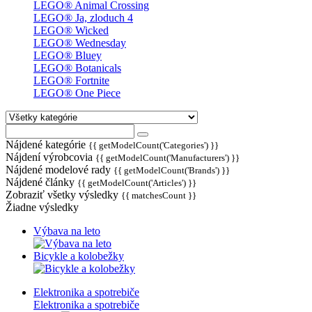
LEGO® Animal Crossing
LEGO® Ja, zloduch 4
LEGO® Wicked
LEGO® Wednesday
LEGO® Bluey
LEGO® Botanicals
LEGO® Fortnite
LEGO® One Piece
Nájdené kategórie
{{ getModelCount('Categories') }}
Nájdení výrobcovia
{{ getModelCount('Manufacturers') }}
Nájdené modelové rady
{{ getModelCount('Brands') }}
Nájdené články
{{ getModelCount('Articles') }}
Zobraziť všetky výsledky
{{ matchesCount }}
Žiadne výsledky
Výbava na leto
Bicykle a kolobežky
Elektronika a spotrebiče
Elektronika a spotrebiče