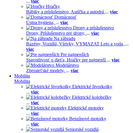
...
viac
Hračky
Bábiky a príslušenstvo,
Autíčka a autodrá
...
viac
Domácnosť
Ústna hygiena,
...
viac
Drony a príslušenstvo
Drony,
Príslušenstvo pre drony,
...
viac
Na záhradu
Bazény,
Vozidlá,
Vírivky,
VYMAZAT Leto a voda,
...
viac
Pre najmenších
Starostlivosť o dieťa,
Hračky pre najmenší
...
viac
Modelárstvo
Zberateľské modely,
...
viac
Mobilita
Mobilita
Elektrické štvorkolky
...
viac
Elektrické kolobežky
...
viac
Elektrické motorky
...
viac
Benzínové motorky
...
viac
Seniorské vozidlá