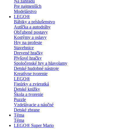
Na záhradu
Pre najmenších
Modelárstvo
LEGO®
Bábiky a príslušenstvo
Autíčka a autodráhy
Obľubené postavy
Kostýmy a oslavy
Hry na profesie
Stavebnice
Drevené hračky
Plyšové hračky
Spoločenské hry a hlavolamy
Detské hudobné nástroje
Kreatívne tvorenie
LEGO®
Figúrky a zvieratká
Detské knižky
Škola a tvorenie
Puzzle
Vzdelávacie a náučné
Detské zbrane
Téma
Téma
LEGO® Super Mario