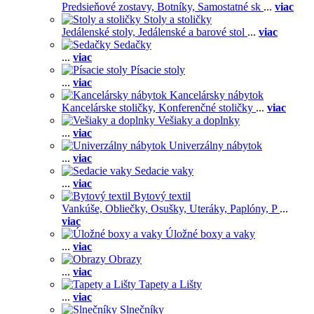
Predsieňové zostavy,
Botníky,
Samostatné sk
...
viac
Stoly a stoličky
Jedálenské stoly,
Jedálenské a barové stol
...
viac
Sedačky
...
viac
Písacie stoly
...
viac
Kancelársky nábytok
Kancelárske stoličky,
Konferenčné stoličky
...
viac
Vešiaky a doplnky
...
viac
Univerzálny nábytok
...
viac
Sedacie vaky
...
viac
Bytový textil
Vankúše,
Obliečky,
Osušky,
Uteráky,
Paplóny,
P
...
viac
Úložné boxy a vaky
...
viac
Obrazy
...
viac
Tapety a Lišty
...
viac
Slnečníky