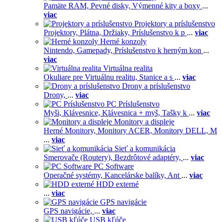
Pamäte RAM,
Pevné disky,
Výmenné kity a boxy
...
viac
Projektory a príslušenstvo
Projektory,
Plátna,
Držiaky,
Príslušenstvo k p
...
viac
Herné konzoly
Nintendo,
Gamepady,
Príslušenstvo k herným kon
...
viac
Virtuálna realita
Okuliare pre Virtuálnu realitu,
Stanice a s
...
viac
Drony a príslušenstvo
Drony,
...
viac
PC Príslušenstvo
Myši,
Klávesnice,
Klávesnica + myš,
Tašky k
...
viac
Monitory a displeje
Herné Monitory,
Monitory ACER,
Monitory DELL,
M
...
viac
Sieť a komunikácia
Smerovače (Routery),
Bezdrôtové adaptéry,
...
viac
PC Software
Operačné systémy,
Kancelárske balíky,
Ant
...
viac
HDD externé
...
viac
GPS navigácie
GPS navigácie,
...
viac
USB kľúče