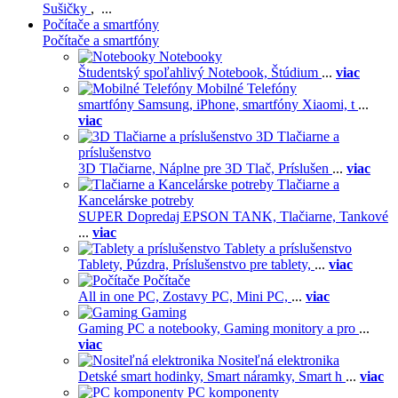
Sušičky
, ...
Počítače a smartfóny
Počítače a smartfóny
Notebooky
Študentský spoľahlivý Notebook,
Štúdium
...
viac
Mobilné Telefóny
smartfóny Samsung,
iPhone,
smartfóny Xiaomi,
t
...
viac
3D Tlačiarne a
príslušenstvo
3D Tlačiarne,
Náplne pre 3D Tlač,
Príslušen
...
viac
Tlačiarne a
Kancelárske potreby
SUPER Dopredaj EPSON TANK,
Tlačiarne,
Tankové
...
viac
Tablety a príslušenstvo
Tablety,
Púzdra,
Príslušenstvo pre tablety,
...
viac
Počítače
All in one PC,
Zostavy PC,
Mini PC,
...
viac
Gaming
Gaming PC a notebooky,
Gaming monitory a pro
...
viac
Nositeľná elektronika
Detské smart hodinky,
Smart náramky,
Smart h
...
viac
PC komponenty