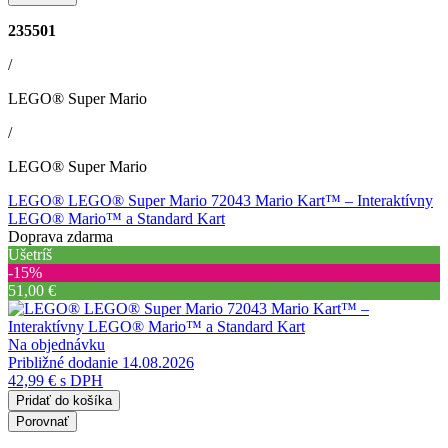
235501
/
LEGO® Super Mario
/
LEGO® Super Mario
LEGO® LEGO® Super Mario 72043 Mario Kart™ – Interaktívny
LEGO® Mario™ a Standard Kart
Doprava zdarma
Ušetríš
‐15%
51,00 €
Na objednávku
Približné dodanie 14.08.2026
42,99 €
s DPH
Pridať do košíka
Porovnať