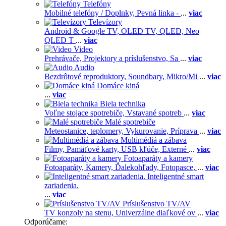
Telefóny
Mobilné telefóny / Doplnky,
Pevná linka -
...
viac
Televízory
Android & Google TV,
OLED TV,
QLED, Neo
QLED T
...
viac
Video
Prehrávače,
Projektory a príslušenstvo,
Sa
...
viac
Audio
Bezdrôtové reproduktory,
Soundbary,
Mikro/Mi
...
viac
Domáce kiná
...
viac
Biela technika
Voľne stojace spotrebiče,
Vstavané spotreb
...
viac
Malé spotrebiče
Meteostanice, teplomery,
Vykurovanie,
Príprava
...
viac
Multimédiá a zábava
Filmy,
Pamäťové karty,
USB kľúče,
Externé
...
viac
Fotoaparáty a kamery
Fotoaparáty,
Kamery,
Ďalekohľady,
Fotopasce,
...
viac
Inteligentné smart
zariadenia.
...
viac
Príslušenstvo TV/AV
TV konzoly na stenu,
Univerzálne diaľkové ov
...
viac
Odporúčame: