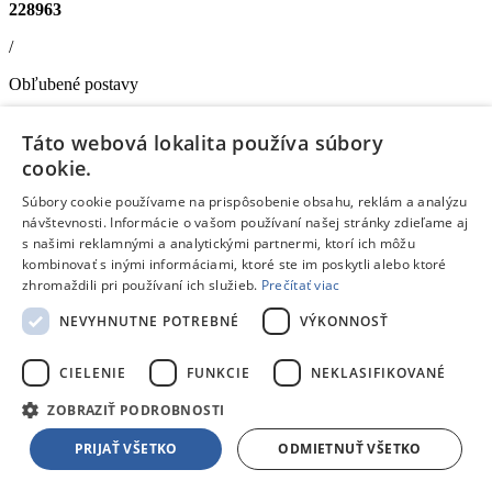
228963
/
Obľubené postavy
/
Táto webová lokalita používa súbory
LEGO® Super Mario
cookie.
LEGO® LEGO® Super Mario™ 72035 Mario Kart™ – Toad a
Súbory cookie používame na prispôsobenie obsahu, reklám a analýzu
jeho garáž
návštevnosti. Informácie o vašom používaní našej stránky zdieľame aj
Doprava zdarma
s našimi reklamnými a analytickými partnermi, ktorí ich môžu
Ušetríš
kombinovať s inými informáciami, ktoré ste im poskytli alebo ktoré
‐16%
zhromaždili pri používaní ich služieb.
Prečítať viac
39,99 €
NEVYHNUTNE POTREBNÉ
VÝKONNOSŤ
Skladom 1 kus
CIELENIE
FUNKCIE
NEKLASIFIKOVANÉ
V
1 predajni
skladom
už dnes,
10.08.
u teba
33,49 €
s DPH
ZOBRAZIŤ PODROBNOSTI
Pridať do košíka
Porovnať
PRIJAŤ VŠETKO
ODMIETNUŤ VŠETKO
235500