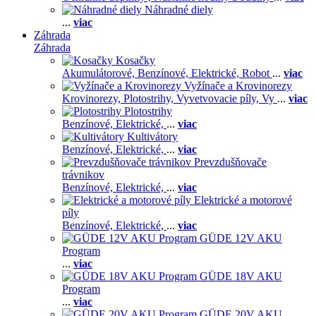
Náhradné diely
...
viac
Záhrada
Záhrada
Kosačky
Akumulátorové,
Benzínové,
Elektrické,
Robot
...
viac
Vyžínače a Krovinorezy
Krovinorezy,
Plotostrihy,
Vyvetvovacie píly,
Vy
...
viac
Plotostrihy
Benzínové,
Elektrické,
...
viac
Kultivátory
Benzínové,
Elektrické,
...
viac
Prevzdušňovače
trávnikov
Benzínové,
Elektrické,
...
viac
Elektrické a motorové
píly
Benzínové,
Elektrické,
...
viac
GÜDE 12V AKU
Program
...
viac
GÜDE 18V AKU
Program
...
viac
GÜDE 20V AKU