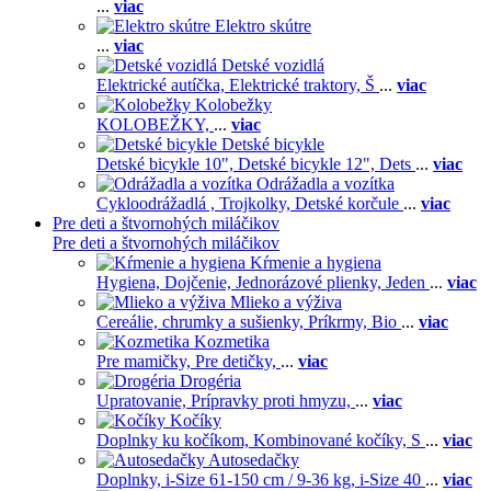
...
viac
Elektro skútre
...
viac
Detské vozidlá
Elektrické autíčka,
Elektrické traktory,
Š
...
viac
Kolobežky
KOLOBEŽKY,
...
viac
Detské bicykle
Detské bicykle 10",
Detské bicykle 12",
Dets
...
viac
Odrážadla a vozítka
Cykloodrážadlá ,
Trojkolky,
Detské korčule
...
viac
Pre deti a štvornohých miláčikov
Pre deti a štvornohých miláčikov
Kŕmenie a hygiena
Hygiena,
Dojčenie,
Jednorázové plienky,
Jeden
...
viac
Mlieko a výživa
Cereálie, chrumky a sušienky,
Príkrmy,
Bio
...
viac
Kozmetika
Pre mamičky,
Pre detičky,
...
viac
Drogéria
Upratovanie,
Prípravky proti hmyzu,
...
viac
Kočíky
Doplnky ku kočíkom,
Kombinované kočíky,
S
...
viac
Autosedačky
Doplnky,
i-Size 61-150 cm / 9-36 kg,
i-Size 40
...
viac