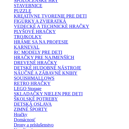
SPOLOČENSKÉ HRY
STAVEBNICE
PUZZLE
KREATÍVNE TVORENIE PRE DETI
FIGÚRKY A ZVIERATKÁ
VEDECKÉ A TECHNICKÉ HRAČKY
PLYŠOVÉ HRAČKY
TROJKOLKY
HRÁME SA NA PROFESIE
KARNEVAL
RC MODELY PRE DETI
HRAČKY PRE NAJMENŠÍCH
DREVENÉ HRAČKY
DETSKÉ HUDOBNÉ NÁSTROJE
NÁUČNÉ A ZÁBAVNÉ KNIHY
SQUISHMALLOWS
RETRO HRAČKY
LEGO Storage
SKLADAČKY NIELEN PRE DETI
ŠKOLSKÉ POTREBY
DETSKÁ OSLAVA
ZIMNÉ ŠPORTY
Hračky
Domácnosť
Drony a príslušenstvo