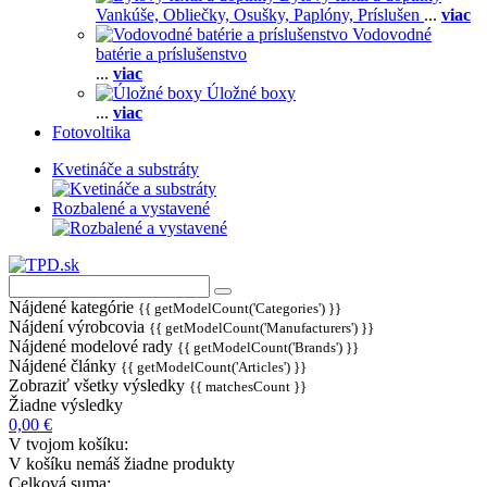
Vankúše,
Obliečky,
Osušky,
Paplóny,
Príslušen
...
viac
Vodovodné
batérie a príslušenstvo
...
viac
Úložné boxy
...
viac
Fotovoltika
Kvetináče a substráty
Rozbalené a vystavené
Nájdené kategórie
{{ getModelCount('Categories') }}
Nájdení výrobcovia
{{ getModelCount('Manufacturers') }}
Nájdené modelové rady
{{ getModelCount('Brands') }}
Nájdené články
{{ getModelCount('Articles') }}
Zobraziť všetky výsledky
{{ matchesCount }}
Žiadne výsledky
0,00 €
V tvojom košíku:
V košíku nemáš žiadne produkty
Celková suma: