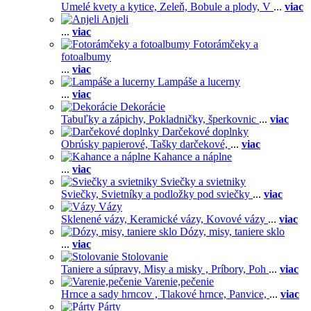
Umelé kvety a kytice,
Zeleň,
Bobule a plody,
V
...
viac
Anjeli
...
viac
Fotorámčeky a
fotoalbumy
...
viac
Lampáše a lucerny
...
viac
Dekorácie
Tabuľky a zápichy,
Pokladničky, šperkovnic
...
viac
Darčekové doplnky
Obrúsky papierové,
Tašky darčekové,
...
viac
Kahance a náplne
...
viac
Sviečky a svietniky
Sviečky,
Svietníky a podložky pod sviečky
...
viac
Vázy
Sklenené vázy,
Keramické vázy,
Kovové vázy
...
viac
Dózy, misy, taniere sklo
...
viac
Stolovanie
Taniere a súpravy,
Misy a misky ,
Príbory,
Poh
...
viac
Varenie,pečenie
Hrnce a sady hrncov ,
Tlakové hrnce,
Panvice,
...
viac
Párty