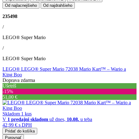
Od najlacnejšieho
Od najdrahšieho
235498
/
LEGO® Super Mario
/
LEGO® Super Mario
LEGO® LEGO® Super Mario 72038 Mario Kart™ – Wario a
King Boo
Doprava zdarma
Ušetríš
‐15%
51,00 €
Skladom 1 kus
V
1 predajni
skladom
už dnes,
10.08.
u teba
42,99 €
s DPH
Pridať do košíka
Porovnať