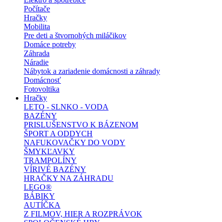
Počítače
Hračky
Mobilita
Pre deti a štvornohých miláčikov
Domáce potreby
Záhrada
Náradie
Nábytok a zariadenie domácnosti a záhrady
Domácnosť
Fotovoltika
Hračky
LETO - SLNKO - VODA
BAZÉNY
PRISLUŠENSTVO K BÁZENOM
ŠPORT A ODDYCH
NAFUKOVAČKY DO VODY
ŠMYKĽAVKY
TRAMPOLÍNY
VÍRIVÉ BAZÉNY
HRAČKY NA ZÁHRADU
LEGO®
BÁBIKY
AUTÍČKA
Z FILMOV, HIER A ROZPRÁVOK