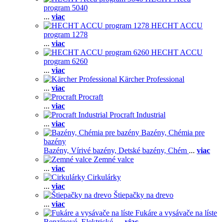
program 5040
...
viac
HECHT ACCU
program 1278
...
viac
HECHT ACCU
program 6260
...
viac
Kärcher Professional
...
viac
Procraft
...
viac
Procraft Industrial
...
viac
Bazény, Chémia pre
bazény
Bazény,
Vírivé bazény,
Detské bazény,
Chém
...
viac
Zemné valce
...
viac
Cirkulárky
...
viac
Štiepačky na drevo
...
viac
Fukáre a vysávače na líste
Benzínové,
Elektrické,
...
viac