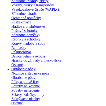
Záhradné traktory, ridery
Voziky, fúriky a transportéry
Vysokotlakové čističe (WAPky)
Záhradné náradie
Ochranné pomôcky
Postrekovače
Hadice a príslušenstvo
Poštové schránky
Záhradné domčeky
Rebríky a schodíky
Konvy, nádoby a sudy
Bandasky
Príslušenstvo
Drviče vetiev a ovocia
Hračky do záhrady a pieskoviská
Ostatné
Obrábanie pôdy
Nožnice a štepárske nože
Obrábanie pôdy
Pílky a pilové listy
Potreby na kosenie
Potreby na sadenie
Sekery, kálačky, kliny
Zakrývacie plachty
Ostatné