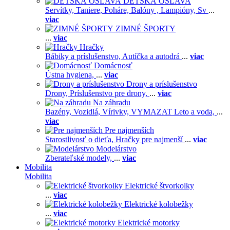
DETSKÁ OSLAVA
Servítky,
Taniere,
Poháre,
Balóny ,
Lampióny,
Sv
...
viac
ZIMNÉ ŠPORTY
...
viac
Hračky
Bábiky a príslušenstvo,
Autíčka a autodrá
...
viac
Domácnosť
Ústna hygiena,
...
viac
Drony a príslušenstvo
Drony,
Príslušenstvo pre drony,
...
viac
Na záhradu
Bazény,
Vozidlá,
Vírivky,
VYMAZAT Leto a voda,
...
viac
Pre najmenších
Starostlivosť o dieťa,
Hračky pre najmenší
...
viac
Modelárstvo
Zberateľské modely,
...
viac
Mobilita
Mobilita
Elektrické štvorkolky
...
viac
Elektrické kolobežky
...
viac
Elektrické motorky