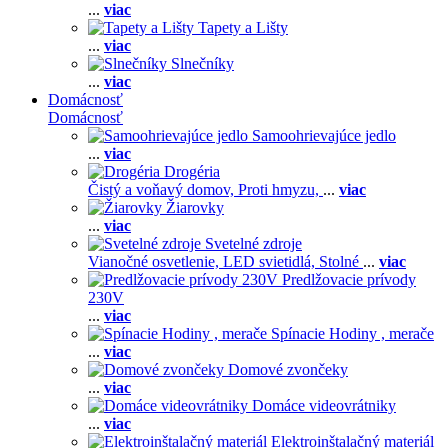
...
viac
Tapety a Lišty
...
viac
Slnečníky
...
viac
Domácnosť
Domácnosť
Samoohrievajúce jedlo
...
viac
Drogéria
Čistý a voňavý domov,
Proti hmyzu,
...
viac
Žiarovky
...
viac
Svetelné zdroje
Vianočné osvetlenie,
LED svietidlá,
Stolné
...
viac
Predlžovacie prívody
230V
...
viac
Spínacie Hodiny , merače
...
viac
Domové zvončeky
...
viac
Domáce videovrátniky
...
viac
Elektroinštalačný materiál