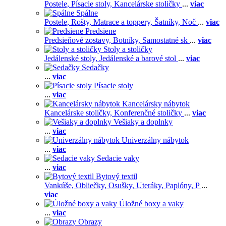
Postele,
Písacie stoly,
Kancelárske stoličky
...
viac
Spálne
Postele,
Rošty,
Matrace a toppery,
Šatníky,
Noč
...
viac
Predsiene
Predsieňové zostavy,
Botníky,
Samostatné sk
...
viac
Stoly a stoličky
Jedálenské stoly,
Jedálenské a barové stol
...
viac
Sedačky
...
viac
Písacie stoly
...
viac
Kancelársky nábytok
Kancelárske stoličky,
Konferenčné stoličky
...
viac
Vešiaky a doplnky
...
viac
Univerzálny nábytok
...
viac
Sedacie vaky
...
viac
Bytový textil
Vankúše,
Obliečky,
Osušky,
Uteráky,
Paplóny,
P
...
viac
Úložné boxy a vaky
...
viac
Obrazy