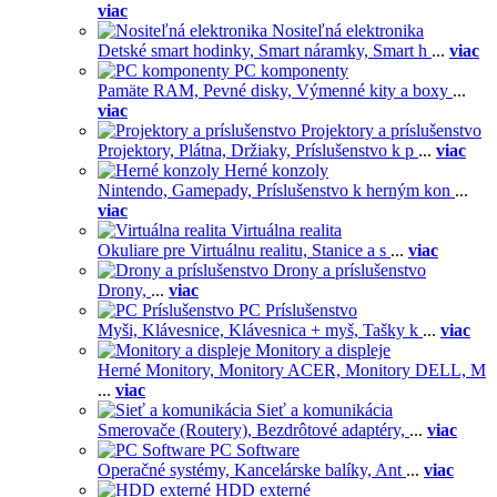
viac
Nositeľná elektronika
Detské smart hodinky,
Smart náramky,
Smart h
...
viac
PC komponenty
Pamäte RAM,
Pevné disky,
Výmenné kity a boxy
...
viac
Projektory a príslušenstvo
Projektory,
Plátna,
Držiaky,
Príslušenstvo k p
...
viac
Herné konzoly
Nintendo,
Gamepady,
Príslušenstvo k herným kon
...
viac
Virtuálna realita
Okuliare pre Virtuálnu realitu,
Stanice a s
...
viac
Drony a príslušenstvo
Drony,
...
viac
PC Príslušenstvo
Myši,
Klávesnice,
Klávesnica + myš,
Tašky k
...
viac
Monitory a displeje
Herné Monitory,
Monitory ACER,
Monitory DELL,
M
...
viac
Sieť a komunikácia
Smerovače (Routery),
Bezdrôtové adaptéry,
...
viac
PC Software
Operačné systémy,
Kancelárske balíky,
Ant
...
viac
HDD externé