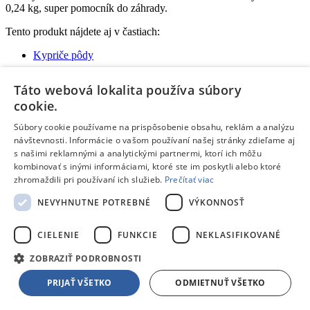
0,24 kg, super pomocník do záhrady.
Tento produkt nájdete aj v častiach:
Kypriče pôdy
Táto webová lokalita používa súbory
cookie.
Žiadne dostupné recenzie
Súbory cookie používame na prispôsobenie obsahu, reklám a analýzu
Pridať hodnotenie
Hodnotenie produktu:
Strend Pro
návštevnosti. Informácie o vašom používaní našej stránky zdieľame aj
Tvoj email:
*
s našimi reklamnými a analytickými partnermi, ktorí ich môžu
kombinovať s inými informáciami, ktoré ste im poskytli alebo ktoré
Tvoje meno:
*
zhromaždili pri používaní ich služieb.
Prečítať viac
NEVYHNUTNE POTREBNÉ
VÝKONNOSŤ
Email nebude zverejnený
Ochrana osobných údajov
Polia označené hviezdičkou sú povinné
CIELENIE
FUNKCIE
NEKLASIFIKOVANÉ
Hodnotenie:
*
ZOBRAZIŤ PODROBNOSTI
Odporúčal by si tento produkt svojim známym?
*
Áno
PRIJAŤ VŠETKO
ODMIETNUŤ VŠETKO
Nie
Pozitíva: