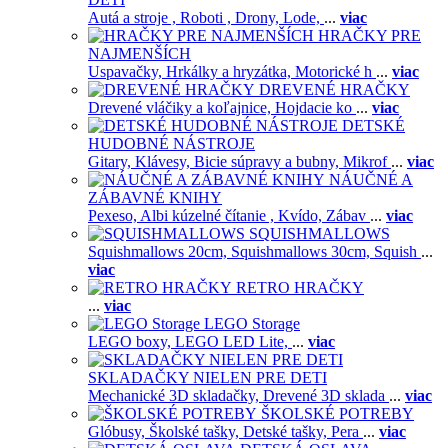
Autá a stroje ,
Roboti ,
Drony,
Lode,
...
viac
HRAČKY PRE
NAJMENŠÍCH
Uspavačky,
Hrkálky a hryzátka,
Motorické h
...
viac
DREVENÉ HRAČKY
Drevené vláčiky a koľajnice,
Hojdacie ko
...
viac
DETSKÉ
HUDOBNÉ NÁSTROJE
Gitary,
Klávesy,
Bicie súpravy a bubny,
Mikrof
...
viac
NÁUČNÉ A
ZÁBAVNÉ KNIHY
Pexeso,
Albi kúzelné čítanie ,
Kvído,
Zábav
...
viac
SQUISHMALLOWS
Squishmallows 20cm,
Squishmallows 30cm,
Squish
...
viac
RETRO HRAČKY
...
viac
LEGO Storage
LEGO boxy,
LEGO LED Lite,
...
viac
SKLADAČKY NIELEN PRE DETI
Mechanické 3D skladačky,
Drevené 3D sklada
...
viac
ŠKOLSKÉ POTREBY
Glóbusy,
Školské tašky,
Detské tašky,
Pera
...
viac