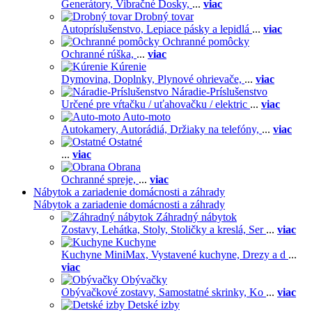
Generátory,
Vibračné Dosky,
...
viac
Drobný tovar
Autopríslušenstvo,
Lepiace pásky a lepidlá
...
viac
Ochranné pomôcky
Ochranné rúška,
...
viac
Kúrenie
Dymovina,
Doplnky,
Plynové ohrievače,
...
viac
Náradie-Príslušenstvo
Určené pre vŕtačku / uťahovačku / elektric
...
viac
Auto-moto
Autokamery,
Autorádiá,
Držiaky na telefóny,
...
viac
Ostatné
...
viac
Obrana
Ochranné spreje,
...
viac
Nábytok a zariadenie domácnosti a záhrady
Nábytok a zariadenie domácnosti a záhrady
Záhradný nábytok
Zostavy,
Lehátka,
Stoly,
Stoličky a kreslá,
Ser
...
viac
Kuchyne
Kuchyne MiniMax,
Vystavené kuchyne,
Drezy a d
...
viac
Obývačky
Obývačkové zostavy,
Samostatné skrinky,
Ko
...
viac
Detské izby