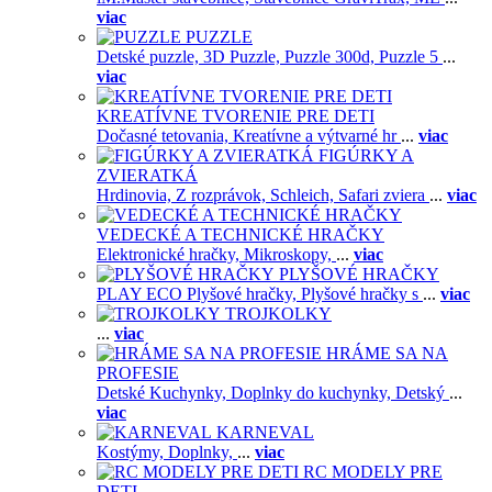
viac
PUZZLE
Detské puzzle,
3D Puzzle,
Puzzle 300d,
Puzzle 5
...
viac
KREATÍVNE TVORENIE PRE DETI
Dočasné tetovania,
Kreatívne a výtvarné hr
...
viac
FIGÚRKY A
ZVIERATKÁ
Hrdinovia,
Z rozprávok,
Schleich,
Safari zviera
...
viac
VEDECKÉ A TECHNICKÉ HRAČKY
Elektronické hračky,
Mikroskopy,
...
viac
PLYŠOVÉ HRAČKY
PLAY ECO Plyšové hračky,
Plyšové hračky s
...
viac
TROJKOLKY
...
viac
HRÁME SA NA
PROFESIE
Detské Kuchynky,
Doplnky do kuchynky,
Detský
...
viac
KARNEVAL
Kostýmy,
Doplnky,
...
viac
RC MODELY PRE
DETI