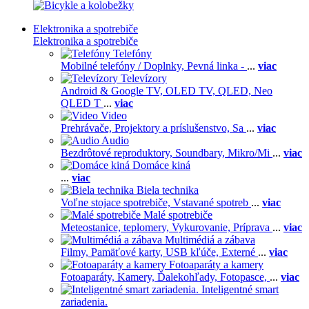
Elektronika a spotrebiče
Elektronika a spotrebiče
Telefóny
Mobilné telefóny / Doplnky,
Pevná linka -
...
viac
Televízory
Android & Google TV,
OLED TV,
QLED, Neo
QLED T
...
viac
Video
Prehrávače,
Projektory a príslušenstvo,
Sa
...
viac
Audio
Bezdrôtové reproduktory,
Soundbary,
Mikro/Mi
...
viac
Domáce kiná
...
viac
Biela technika
Voľne stojace spotrebiče,
Vstavané spotreb
...
viac
Malé spotrebiče
Meteostanice, teplomery,
Vykurovanie,
Príprava
...
viac
Multimédiá a zábava
Filmy,
Pamäťové karty,
USB kľúče,
Externé
...
viac
Fotoaparáty a kamery
Fotoaparáty,
Kamery,
Ďalekohľady,
Fotopasce,
...
viac
Inteligentné smart
zariadenia.