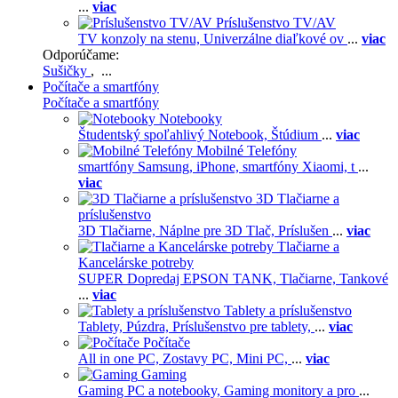
...
viac
Príslušenstvo TV/AV
TV konzoly na stenu,
Univerzálne diaľkové ov
...
viac
Odporúčame:
Sušičky
, ...
Počítače a smartfóny
Počítače a smartfóny
Notebooky
Študentský spoľahlivý Notebook,
Štúdium
...
viac
Mobilné Telefóny
smartfóny Samsung,
iPhone,
smartfóny Xiaomi,
t
...
viac
3D Tlačiarne a
príslušenstvo
3D Tlačiarne,
Náplne pre 3D Tlač,
Príslušen
...
viac
Tlačiarne a
Kancelárske potreby
SUPER Dopredaj EPSON TANK,
Tlačiarne,
Tankové
...
viac
Tablety a príslušenstvo
Tablety,
Púzdra,
Príslušenstvo pre tablety,
...
viac
Počítače
All in one PC,
Zostavy PC,
Mini PC,
...
viac
Gaming
Gaming PC a notebooky,
Gaming monitory a pro
...