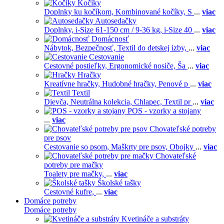
Kočíky
Doplnky ku kočíkom,
Kombinované kočíky,
S
...
viac
Autosedačky
Doplnky,
i-Size 61-150 cm / 9-36 kg,
i-Size 40
...
viac
Domácnosť
Nábytok,
Bezpečnosť,
Textil do detskej izby,
...
viac
Cestovanie
Cestovné postieľky,
Ergonomické nosiče,
Ša
...
viac
Hračky
Kreatívne hračky,
Hudobné hračky,
Penové p
...
viac
Textil
Dievča,
Neutrálna kolekcia,
Chlapec,
Textil pr
...
viac
POS - vzorky a stojany
...
viac
Chovateľské potreby
pre psov
Cestovanie so psom,
Maškrty pre psov,
Obojky
...
viac
Chovateľské
potreby pre mačky
Toalety pre mačky,
...
viac
Školské tašky
Cestovné kufre,
...
viac
Domáce potreby
Domáce potreby
Kvetináče a substráty