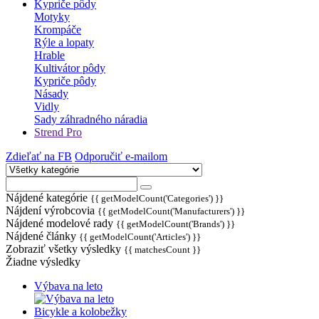
Kypriče pôdy
Motyky
Krompáče
Rýle a lopaty
Hrable
Kultivátor pôdy
Kypriče pôdy
Násady
Vidly
Sady záhradného náradia
Strend Pro
Zdieľať na FB
Odporučiť e-mailom
Nájdené kategórie
{{ getModelCount('Categories') }}
Nájdení výrobcovia
{{ getModelCount('Manufacturers') }}
Nájdené modelové rady
{{ getModelCount('Brands') }}
Nájdené články
{{ getModelCount('Articles') }}
Zobraziť všetky výsledky
{{ matchesCount }}
Žiadne výsledky
Výbava na leto
Bicykle a kolobežky