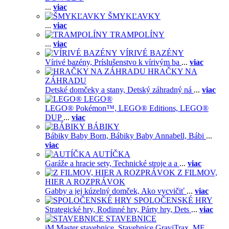
...
viac
ŠMYKĽAVKY
...
viac
TRAMPOLÍNY
...
viac
VÍRIVÉ BAZÉNY
Vírivé bazény,
Príslušenstvo k vírivým ba
...
viac
HRAČKY NA
ZÁHRADU
Detské domčeky a stany,
Detský záhradný ná
...
viac
LEGO®
LEGO® Pokémon™,
LEGO® Editions,
LEGO®
DUP
...
viac
BÁBIKY
Bábiky Baby Born,
Bábiky Baby Annabell,
Bábi
...
viac
AUTÍČKA
Garáže a hracie sety,
Technické stroje a a
...
viac
Z FILMOV,
HIER A ROZPRÁVOK
Gabby a jej kúzelný domček,
Ako vycvičiť
...
viac
SPOLOČENSKÉ HRY
Strategické hry,
Rodinné hry,
Párty hry,
Dets
...
viac
STAVEBNICE
iM.Master stavebnice,
Stavebnice GraviTrax,
ME
...