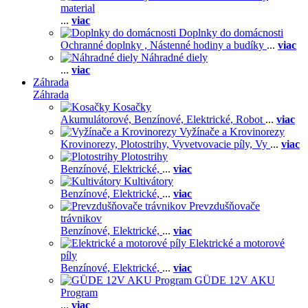
material
...
viac
Doplnky do domácnosti
Ochranné doplnky ,
Nástenné hodiny a budíky
...
viac
Náhradné diely
...
viac
Záhrada
Záhrada
Kosačky
Akumulátorové,
Benzínové,
Elektrické,
Robot
...
viac
Vyžínače a Krovinorezy
Krovinorezy,
Plotostrihy,
Vyvetvovacie píly,
Vy
...
viac
Plotostrihy
Benzínové,
Elektrické,
...
viac
Kultivátory
Benzínové,
Elektrické,
...
viac
Prevzdušňovače
trávnikov
Benzínové,
Elektrické,
...
viac
Elektrické a motorové
píly
Benzínové,
Elektrické,
...
viac
GÜDE 12V AKU
Program
...
viac