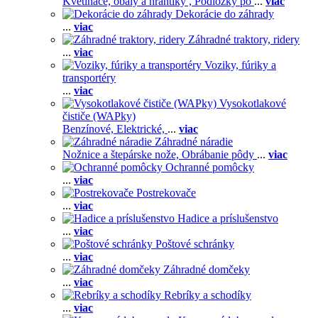
Kvetináče, obaly a hrantíky ,
Podložky po
...
viac
Dekorácie do záhrady
...
viac
Záhradné traktory, ridery
...
viac
Voziky, fúriky a
transportéry
...
viac
Vysokotlakové
čističe (WAPky)
Benzínové,
Elektrické,
...
viac
Záhradné náradie
Nožnice a štepárske nože,
Obrábanie pôdy
...
viac
Ochranné pomôcky
...
viac
Postrekovače
...
viac
Hadice a príslušenstvo
...
viac
Poštové schránky
...
viac
Záhradné domčeky
...
viac
Rebríky a schodíky
...
viac