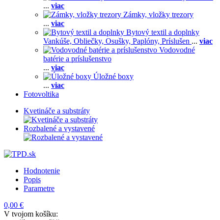
...
viac
Zámky, vložky trezory
...
viac
Bytový textil a doplnky
Vankúše,
Obliečky,
Osušky,
Paplóny,
Príslušen
...
viac
Vodovodné
batérie a príslušenstvo
...
viac
Úložné boxy
...
viac
Fotovoltika
Kvetináče a substráty
Rozbalené a vystavené
Hodnotenie
Popis
Parametre
0,00 €
V tvojom košíku: