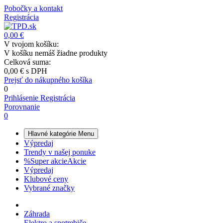
Pobočky a kontakt
Registrácia
0,00 €
V tvojom košíku:
V košíku nemáš žiadne produkty
Celková suma:
0,00 €
s DPH
Prejsť do nákupného košíka
0
Prihlásenie
Registrácia
Porovnanie
0
Hlavné kategórie
Menu
Výpredaj
Trendy v našej ponuke
%
Super akcie
Akcie
Výpredaj
Klubové ceny
Vybrané značky
Záhrada
Elektro a spotrebiče