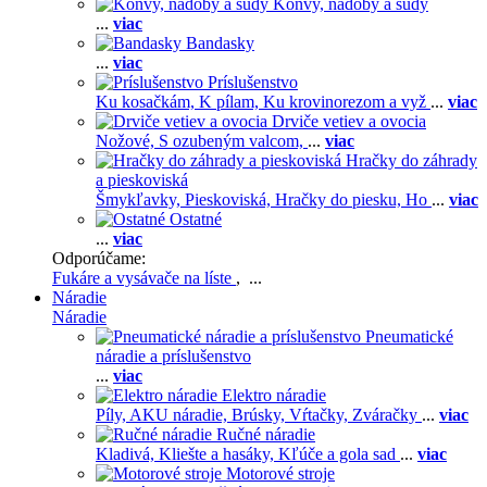
Konvy, nádoby a sudy
...
viac
Bandasky
...
viac
Príslušenstvo
Ku kosačkám,
K pílam,
Ku krovinorezom a vyž
...
viac
Drviče vetiev a ovocia
Nožové,
S ozubeným valcom,
...
viac
Hračky do záhrady
a pieskoviská
Šmykľavky,
Pieskoviská,
Hračky do piesku,
Ho
...
viac
Ostatné
...
viac
Odporúčame:
Fukáre a vysávače na líste
, ...
Náradie
Náradie
Pneumatické
náradie a príslušenstvo
...
viac
Elektro náradie
Píly,
AKU náradie,
Brúsky,
Vŕtačky,
Zváračky
...
viac
Ručné náradie
Kladivá,
Kliešte a hasáky,
Kľúče a gola sad
...
viac
Motorové stroje