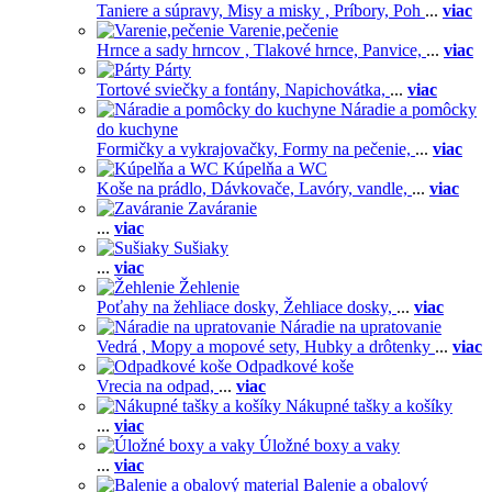
Taniere a súpravy,
Misy a misky ,
Príbory,
Poh
...
viac
Varenie,pečenie
Hrnce a sady hrncov ,
Tlakové hrnce,
Panvice,
...
viac
Párty
Tortové sviečky a fontány,
Napichovátka,
...
viac
Náradie a pomôcky
do kuchyne
Formičky a vykrajovačky,
Formy na pečenie,
...
viac
Kúpelňa a WC
Koše na prádlo,
Dávkovače,
Lavóry, vandle,
...
viac
Zaváranie
...
viac
Sušiaky
...
viac
Žehlenie
Poťahy na žehliace dosky,
Žehliace dosky,
...
viac
Náradie na upratovanie
Vedrá ,
Mopy a mopové sety,
Hubky a drôtenky
...
viac
Odpadkové koše
Vrecia na odpad,
...
viac
Nákupné tašky a košíky
...
viac
Úložné boxy a vaky
...
viac
Balenie a obalový