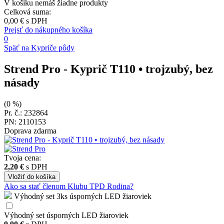
V košíku nemáš žiadne produkty
Celková suma:
0,00 €
s DPH
Prejsť do nákupného košíka
0
Späť na Kypriče pôdy
Strend Pro
- Kyprič T110 • trojzubý, bez
násady
(0 %)
Pr. č.: 232864
PN: 2110153
Doprava zdarma
Tvoja cena:
2,20 €
s DPH
Vložiť
do košíka
Ako sa stať členom Klubu TPD Rodina?
Výhodný set 3ks úsporných LED žiaroviek
Výhodný set úsporných LED žiaroviek