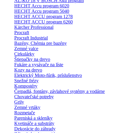
AL-KO 18 V BOSCH Aku program
HECHT Accu program 6020
HECHT Accu program 5040
HECHT ACCU program 1278
HECHT ACCU program 6260
Kärcher Professional
Procraft
Procraft Industrial
Bazény, Chémia pre bazény
Zemné valce
Cirkulárky
Štiepačky na drevo
Fukáre a vysávače na líste
Kozy na drevo
Elektrický Moto-fúrik, príslušenstvo
Snežné frézy
Kompostéry
Čerpadlá, fontány, závlahové systémy a vodárne
Chovateľské potreby
Grily
Zemné vrtáky
Rozmetače
Pareniská a skleníky
Kvetináče a substráty
Dekorácie do záhrady