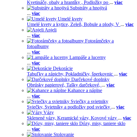
Kvetináče, obaly a hrantíky ,
Podložky po
...
viac
Substráty a hnojivá
...
viac
Umelé kvety
Umelé kvety a kytice,
Zeleň,
Bobule a plody,
V
...
viac
Anjeli
...
viac
Fotorámčeky a
fotoalbumy
...
viac
Lampáše a lucerny
...
viac
Dekorácie
Tabuľky a zápichy,
Pokladničky, šperkovnic
...
viac
Darčekové doplnky
Obrúsky papierové,
Tašky darčekové,
...
viac
Kahance a náplne
...
viac
Sviečky a svietniky
Sviečky,
Svietníky a podložky pod sviečky
...
viac
Vázy
Sklenené vázy,
Keramické vázy,
Kovové vázy
...
viac
Dózy, misy, taniere sklo
...
viac
Stolovanie