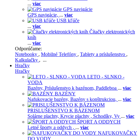
...
viac
GPS navigácie
GPS navigácie,
...
viac
USB kľúče
...
viac
Čítačky elektronických
kníh
...
viac
Odporúčame:
Notebooky
,
Mobilné Telefóny
,
Tablety a príslušenstvo
,
Kalkulačky
, ...
Hračky
Hračky
LETO - SLNKO -
VODA
Bazény,
Príslušenstvo k bazénom,
Paddleboa
...
viac
BAZÉNY
Nafukovacie bazény,
Bazény s konštrukciou,
...
viac
PRISLUŠENSTVO K BÁZENOM
Solárne plachty,
Krycie plachty ,
Schodíky,
Vy
...
viac
ŠPORT A ODDYCH
Letné športy a oddych ,
...
viac
NAFUKOVAČKY
DO VODY