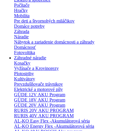
Počítače
Hračky
Mobilita
Pre deti a štvornohých miláčikov
Domáce potreby
Záhrada
Náradie
Nábytok a zariadenie domácnosti a záhrady
Domácnosť
Fotovoltika
Záhradné náradie
Kosačky
Vyžínače a Krovinorezy
Plotostrihy
Kultivátory
Prevzdušňovače trávnikov
Elektrické a motorové píly
GÜDE 12V AKU Program
GÜDE 18V AKU Program
GÜDE 20V AKU Program
RURIS 20V AKU PROGRAM
RURIS 40V AKU PROGRAM
AL-KO Easy Flex -Akumulátorová séria
AL-KO Energy Flex -Akumulátorová séria