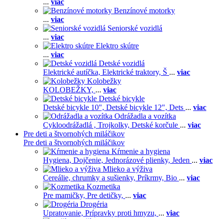
...
viac
Benzínové motorky
...
viac
Seniorské vozidlá
...
viac
Elektro skútre
...
viac
Detské vozidlá
Elektrické autíčka,
Elektrické traktory,
Š
...
viac
Kolobežky
KOLOBEŽKY,
...
viac
Detské bicykle
Detské bicykle 10",
Detské bicykle 12",
Dets
...
viac
Odrážadla a vozítka
Cykloodrážadlá ,
Trojkolky,
Detské korčule
...
viac
Pre deti a štvornohých miláčikov
Pre deti a štvornohých miláčikov
Kŕmenie a hygiena
Hygiena,
Dojčenie,
Jednorázové plienky,
Jeden
...
viac
Mlieko a výživa
Cereálie, chrumky a sušienky,
Príkrmy,
Bio
...
viac
Kozmetika
Pre mamičky,
Pre detičky,
...
viac
Drogéria
Upratovanie,
Prípravky proti hmyzu,
...
viac