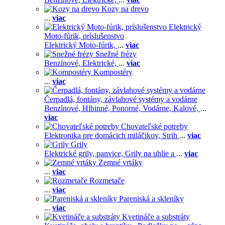
Kozy na drevo
...
viac
Elektrický
Moto-fúrik, príslušenstvo
Elektrický Moto-fúrik,
...
viac
Snežné frézy
Benzínové,
Elektrické,
...
viac
Kompostéry
...
viac
Čerpadlá, fontány, závlahové systémy a vodárne
Benzínové,
Hlbinné,
Ponorné,
Vodárne,
Kalové,
...
viac
Chovateľské potreby
Elektronika pre domácich miláčikov,
Strih
...
viac
Grily
Elektrické grily, panvice,
Grily na uhlie a
...
viac
Zemné vrtáky
...
viac
Rozmetače
...
viac
Pareniská a skleníky
...
viac
Kvetináče a substráty