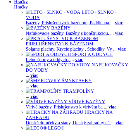
Hračky
Hračky
LETO - SLNKO -
VODA
Bazény,
Príslušenstvo k bazénom,
Paddleboa
...
viac
BAZÉNY
Nafukovacie bazény,
Bazény s konštrukciou,
...
viac
PRISLUŠENSTVO K BÁZENOM
Solárne plachty,
Krycie plachty ,
Schodíky,
Vy
...
viac
ŠPORT A ODDYCH
Letné športy a oddych ,
...
viac
NAFUKOVAČKY
DO VODY
...
viac
ŠMYKĽAVKY
...
viac
TRAMPOLÍNY
...
viac
VÍRIVÉ BAZÉNY
Vírivé bazény,
Príslušenstvo k vírivým ba
...
viac
HRAČKY NA
ZÁHRADU
Detské domčeky a stany,
Detský záhradný ná
...
viac
LEGO®