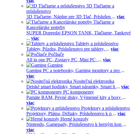
viac
3D Tlačiarne a
príslušenstvo
3D Tlačiarne,
Náplne pre 3D Tlač,
Príslušen
...
viac
Tlačiarne a
Kancelárske potreby
SUPER Dopredaj EPSON TANK,
Tlačiarne,
Tankové
...
viac
Tablety a príslušenstvo
Tablety,
Púzdra,
Príslušenstvo pre tablety,
...
viac
Počítače
All in one PC,
Zostavy PC,
Mini PC,
...
viac
Gaming
Gaming PC a notebooky,
Gaming monitory a pro
...
viac
Nositeľná elektronika
Detské smart hodinky,
Smart náramky,
Smart h
...
viac
PC komponenty
Pamäte RAM,
Pevné disky,
Výmenné kity a boxy
...
viac
Projektory a príslušenstvo
Projektory,
Plátna,
Držiaky,
Príslušenstvo k p
...
viac
Herné konzoly
Nintendo,
Gamepady,
Príslušenstvo k herným kon
...
viac