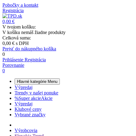
Pobočky a kontakt
Registrácia
0,00 €
V tvojom košíku:
V košíku nemáš žiadne produkty
Celková suma:
0,00 €
s DPH
Prejsť do nákupného košíka
0
Prihlásenie
Registrácia
Porovnanie
0
Hlavné kategórie
Menu
Výpredaj
Trendy v našej ponuke
%
Super akcie
Akcie
Výpredaj
Klubové ceny
Vybrané značky
Výrobcovia
Slovakia Trend