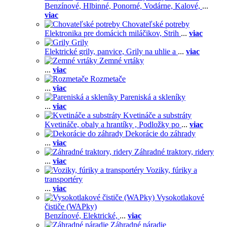
Benzínové,
Hlbinné,
Ponorné,
Vodárne,
Kalové,
...
viac
Chovateľské potreby
Elektronika pre domácich miláčikov,
Strih
...
viac
Grily
Elektrické grily, panvice,
Grily na uhlie a
...
viac
Zemné vrtáky
...
viac
Rozmetače
...
viac
Pareniská a skleníky
...
viac
Kvetináče a substráty
Kvetináče, obaly a hrantíky ,
Podložky po
...
viac
Dekorácie do záhrady
...
viac
Záhradné traktory, ridery
...
viac
Voziky, fúriky a
transportéry
...
viac
Vysokotlakové
čističe (WAPky)
Benzínové,
Elektrické,
...
viac
Záhradné náradie