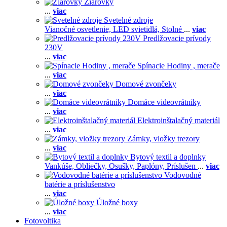
Žiarovky
...
viac
Svetelné zdroje
Vianočné osvetlenie,
LED svietidlá,
Stolné
...
viac
Predlžovacie prívody
230V
...
viac
Spínacie Hodiny , merače
...
viac
Domové zvončeky
...
viac
Domáce videovrátniky
...
viac
Elektroinštalačný materiál
...
viac
Zámky, vložky trezory
...
viac
Bytový textil a doplnky
Vankúše,
Obliečky,
Osušky,
Paplóny,
Príslušen
...
viac
Vodovodné
batérie a príslušenstvo
...
viac
Úložné boxy
...
viac
Fotovoltika