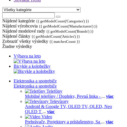
Nájdené kategórie
{{ getModelCount('Categories') }}
Nájdení výrobcovia
{{ getModelCount('Manufacturers') }}
Nájdené modelové rady
{{ getModelCount('Brands') }}
Nájdené články
{{ getModelCount('Articles') }}
Zobraziť všetky výsledky
{{ matchesCount }}
Žiadne výsledky
Výbava na leto
Bicykle a kolobežky
Elektronika a spotrebiče
Elektronika a spotrebiče
Telefóny
Mobilné telefóny / Doplnky,
Pevná linka -
...
viac
Televízory
Android & Google TV,
OLED TV,
QLED, Neo
QLED T
...
viac
Video
Prehrávače,
Projektory a príslušenstvo,
Sa
...
viac
Audio