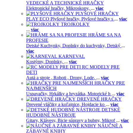
VEDECKÉ A TECHNICKÉ HRAČKY
Elektronické hračky,
Mikroskopy,
...
viac
PLYŠOVÉ HRAČKY
PLAY ECO Plyšové hračky,
Plyšové hračky s
...
viac
TROJKOLKY
...
viac
HRÁME SA NA
PROFESIE
Detské Kuchynky,
Doplnky do kuchynky,
Detský
...
viac
KARNEVAL
Kostýmy,
Doplnky,
...
viac
RC MODELY PRE
DETI
Autá a stroje ,
Roboti ,
Drony,
Lode,
...
viac
HRAČKY PRE
NAJMENŠÍCH
Uspavačky,
Hrkálky a hryzátka,
Motorické h
...
viac
DREVENÉ HRAČKY
Drevené vláčiky a koľajnice,
Hojdacie ko
...
viac
DETSKÉ
HUDOBNÉ NÁSTROJE
Gitary,
Klávesy,
Bicie súpravy a bubny,
Mikrof
...
viac
NÁUČNÉ A
ZÁBAVNÉ KNIHY