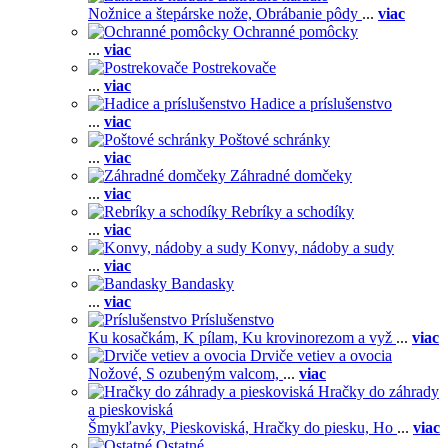
Nožnice a štepárske nože,
Obrábanie pôdy
...
viac
Ochranné pomôcky
...
viac
Postrekovače
...
viac
Hadice a príslušenstvo
...
viac
Poštové schránky
...
viac
Záhradné domčeky
...
viac
Rebríky a schodíky
...
viac
Konvy, nádoby a sudy
...
viac
Bandasky
...
viac
Príslušenstvo
Ku kosačkám,
K pílam,
Ku krovinorezom a vyž
...
viac
Drviče vetiev a ovocia
Nožové,
S ozubeným valcom,
...
viac
Hračky do záhrady
a pieskoviská
Šmykľavky,
Pieskoviská,
Hračky do piesku,
Ho
...
viac
Ostatné