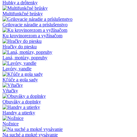
Hubky a drôtenky
Multifunkčné brúsky
Grilovacie náradie a príslušenstvo
Ku krovinorezom a vyžínačom
Hračky do piesku
Laná, motúzy, popruhy
Lavóry, vandle
Kľúče a gola sady
Vŕtačky
Obuváky a doplnky
Handry a utierky
Nožnice
Na suché a mokré vysávanie