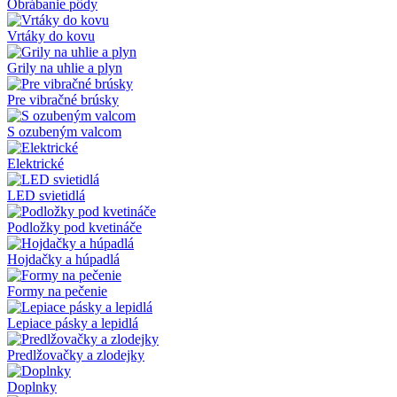
Obrábanie pôdy
Vrtáky do kovu
Grily na uhlie a plyn
Pre vibračné brúsky
S ozubeným valcom
Elektrické
LED svietidlá
Podložky pod kvetináče
Hojdačky a húpadlá
Formy na pečenie
Lepiace pásky a lepidlá
Predlžovačky a zlodejky
Doplnky