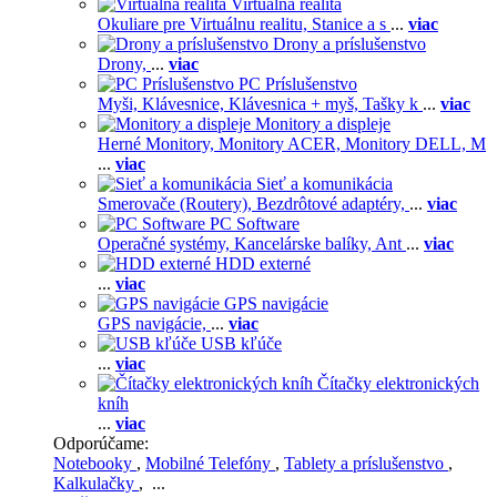
Virtuálna realita
Okuliare pre Virtuálnu realitu,
Stanice a s
...
viac
Drony a príslušenstvo
Drony,
...
viac
PC Príslušenstvo
Myši,
Klávesnice,
Klávesnica + myš,
Tašky k
...
viac
Monitory a displeje
Herné Monitory,
Monitory ACER,
Monitory DELL,
M
...
viac
Sieť a komunikácia
Smerovače (Routery),
Bezdrôtové adaptéry,
...
viac
PC Software
Operačné systémy,
Kancelárske balíky,
Ant
...
viac
HDD externé
...
viac
GPS navigácie
GPS navigácie,
...
viac
USB kľúče
...
viac
Čítačky elektronických
kníh
...
viac
Odporúčame:
Notebooky
,
Mobilné Telefóny
,
Tablety a príslušenstvo
,
Kalkulačky
, ...