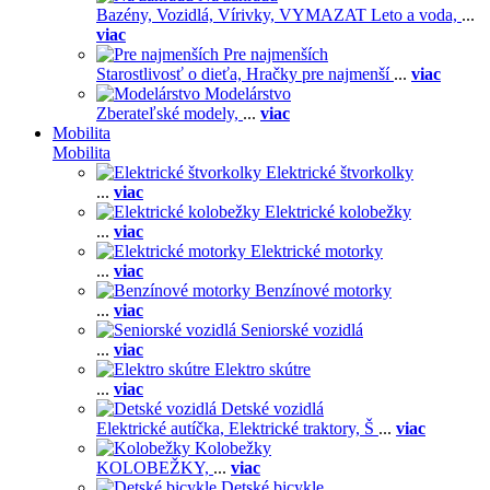
Bazény,
Vozidlá,
Vírivky,
VYMAZAT Leto a voda,
...
viac
Pre najmenších
Starostlivosť o dieťa,
Hračky pre najmenší
...
viac
Modelárstvo
Zberateľské modely,
...
viac
Mobilita
Mobilita
Elektrické štvorkolky
...
viac
Elektrické kolobežky
...
viac
Elektrické motorky
...
viac
Benzínové motorky
...
viac
Seniorské vozidlá
...
viac
Elektro skútre
...
viac
Detské vozidlá
Elektrické autíčka,
Elektrické traktory,
Š
...
viac
Kolobežky
KOLOBEŽKY,
...
viac
Detské bicykle