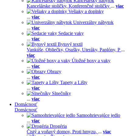
Kancelársky nábytok
Kancelárske stoličky,
Konferenčné stoličky
...
viac
Vešiaky a doplnky
...
viac
Univerzálny nábytok
...
viac
Sedacie vaky
...
viac
Bytový textil
Vankúše,
Obliečky,
Osušky,
Uteráky,
Paplóny,
P
...
viac
Úložné boxy a vaky
...
viac
Obrazy
...
viac
Tapety a Lišty
...
viac
Slnečníky
...
viac
Domácnosť
Domácnosť
Samoohrievajúce jedlo
...
viac
Drogéria
Čistý a voňavý domov,
Proti hmyzu,
...
viac