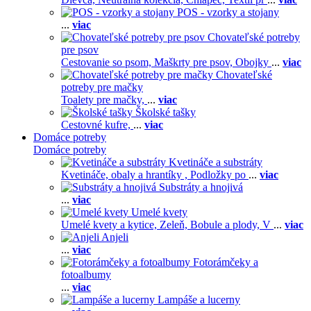
POS - vzorky a stojany
...
viac
Chovateľské potreby
pre psov
Cestovanie so psom,
Maškrty pre psov,
Obojky
...
viac
Chovateľské
potreby pre mačky
Toalety pre mačky,
...
viac
Školské tašky
Cestovné kufre,
...
viac
Domáce potreby
Domáce potreby
Kvetináče a substráty
Kvetináče, obaly a hrantíky ,
Podložky po
...
viac
Substráty a hnojivá
...
viac
Umelé kvety
Umelé kvety a kytice,
Zeleň,
Bobule a plody,
V
...
viac
Anjeli
...
viac
Fotorámčeky a
fotoalbumy
...
viac
Lampáše a lucerny