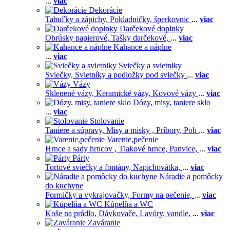
...
viac
Dekorácie
Tabuľky a zápichy,
Pokladničky, šperkovnic
...
viac
Darčekové doplnky
Obrúsky papierové,
Tašky darčekové,
...
viac
Kahance a náplne
...
viac
Sviečky a svietniky
Sviečky,
Svietníky a podložky pod sviečky
...
viac
Vázy
Sklenené vázy,
Keramické vázy,
Kovové vázy
...
viac
Dózy, misy, taniere sklo
...
viac
Stolovanie
Taniere a súpravy,
Misy a misky ,
Príbory,
Poh
...
viac
Varenie,pečenie
Hrnce a sady hrncov ,
Tlakové hrnce,
Panvice,
...
viac
Párty
Tortové sviečky a fontány,
Napichovátka,
...
viac
Náradie a pomôcky
do kuchyne
Formičky a vykrajovačky,
Formy na pečenie,
...
viac
Kúpelňa a WC
Koše na prádlo,
Dávkovače,
Lavóry, vandle,
...
viac
Zaváranie