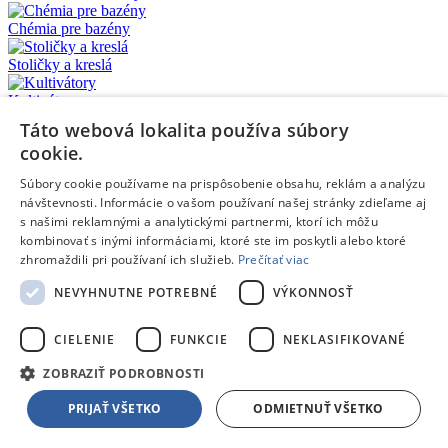
Chémia pre bazény
Stoličky a kreslá
Kultivátory
Táto webová lokalita používa súbory
Hrable
cookie.
Ostatné LED svietidlá
Súbory cookie používame na prispôsobenie obsahu, reklám a analýzu
návštevnosti. Informácie o vašom používaní našej stránky zdieľame aj
Teplovzdušný ohrievač
s našimi reklamnými a analytickými partnermi, ktorí ich môžu
kombinovať s inými informáciami, ktoré ste im poskytli alebo ktoré
Ostatné
zhromaždili pri používaní ich služieb.
Prečítať viac
Určené pre pílu
NEVYHNUTNE POTREBNÉ
VÝKONNOSŤ
Potreby na kosenie
CIELENIE
FUNKCIE
NEKLASIFIKOVANÉ
Vrtáky do tvrdých materiálov
ZOBRAZIŤ PODROBNOSTI
Pre delta brúsky
PRIJAŤ VŠETKO
ODMIETNUŤ VŠETKO
Pokrievky