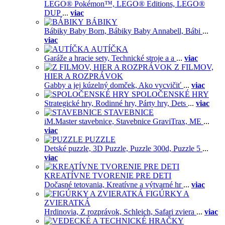
LEGO® Pokémon™,
LEGO® Editions,
LEGO®
DUP
...
viac
BÁBIKY
Bábiky Baby Born,
Bábiky Baby Annabell,
Bábi
...
viac
AUTÍČKA
Garáže a hracie sety,
Technické stroje a a
...
viac
Z FILMOV,
HIER A ROZPRÁVOK
Gabby a jej kúzelný domček,
Ako vycvičiť
...
viac
SPOLOČENSKÉ HRY
Strategické hry,
Rodinné hry,
Párty hry,
Dets
...
viac
STAVEBNICE
iM.Master stavebnice,
Stavebnice GraviTrax,
ME
...
viac
PUZZLE
Detské puzzle,
3D Puzzle,
Puzzle 300d,
Puzzle 5
...
viac
KREATÍVNE TVORENIE PRE DETI
Dočasné tetovania,
Kreatívne a výtvarné hr
...
viac
FIGÚRKY A
ZVIERATKÁ
Hrdinovia,
Z rozprávok,
Schleich,
Safari zviera
...
viac