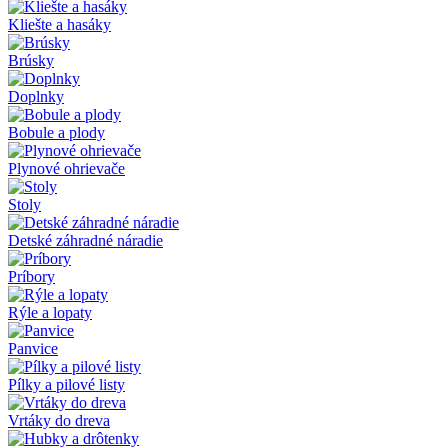
Kliešte a hasáky
Brúsky
Doplnky
Bobule a plody
Plynové ohrievače
Stoly
Detské záhradné náradie
Príbory
Rýle a lopaty
Panvice
Pílky a pilové listy
Vrtáky do dreva