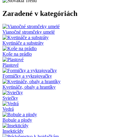
Zaradené v kategóriách
Vianočné stromčeky umelé
Kvetináče a substráty
Koše na prádlo
Plastové
Formičky a vykrajovačky
Kvetináče, obaly a hrantíky
Sviečky
Vedrá
Bobule a plody
Insekticídy