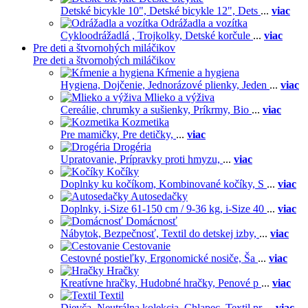
Detské bicykle 10",
Detské bicykle 12",
Dets
...
viac
Odrážadla a vozítka
Cykloodrážadlá ,
Trojkolky,
Detské korčule
...
viac
Pre deti a štvornohých miláčikov
Pre deti a štvornohých miláčikov
Kŕmenie a hygiena
Hygiena,
Dojčenie,
Jednorázové plienky,
Jeden
...
viac
Mlieko a výživa
Cereálie, chrumky a sušienky,
Príkrmy,
Bio
...
viac
Kozmetika
Pre mamičky,
Pre detičky,
...
viac
Drogéria
Upratovanie,
Prípravky proti hmyzu,
...
viac
Kočíky
Doplnky ku kočíkom,
Kombinované kočíky,
S
...
viac
Autosedačky
Doplnky,
i-Size 61-150 cm / 9-36 kg,
i-Size 40
...
viac
Domácnosť
Nábytok,
Bezpečnosť,
Textil do detskej izby,
...
viac
Cestovanie
Cestovné postieľky,
Ergonomické nosiče,
Ša
...
viac
Hračky
Kreatívne hračky,
Hudobné hračky,
Penové p
...
viac
Textil
Dievča,
Neutrálna kolekcia,
Chlapec,
Textil pr
...
viac