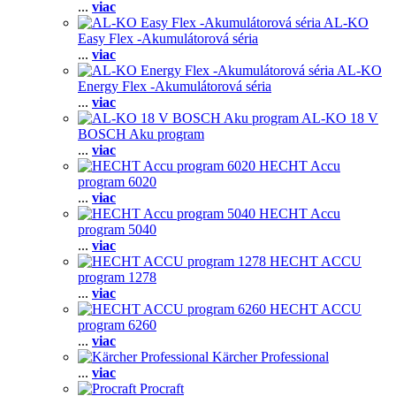
...
viac
AL-KO
Easy Flex -Akumulátorová séria
...
viac
AL-KO
Energy Flex -Akumulátorová séria
...
viac
AL-KO 18 V
BOSCH Aku program
...
viac
HECHT Accu
program 6020
...
viac
HECHT Accu
program 5040
...
viac
HECHT ACCU
program 1278
...
viac
HECHT ACCU
program 6260
...
viac
Kärcher Professional
...
viac
Procraft