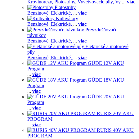
Krovinorezy,
Plotostrihy,
Vyvetvovacie píly,
Vy
...
viac
Plotostrihy
Benzínové,
Elektrické,
...
viac
Kultivátory
Benzínové,
Elektrické,
...
viac
Prevzdušňovače
trávnikov
Benzínové,
Elektrické,
...
viac
Elektrické a motorové
píly
Benzínové,
Elektrické,
...
viac
GÜDE 12V AKU
Program
...
viac
GÜDE 18V AKU
Program
...
viac
GÜDE 20V AKU
Program
...
viac
RURIS 20V AKU
PROGRAM
...
viac
RURIS 40V AKU
PROGRAM