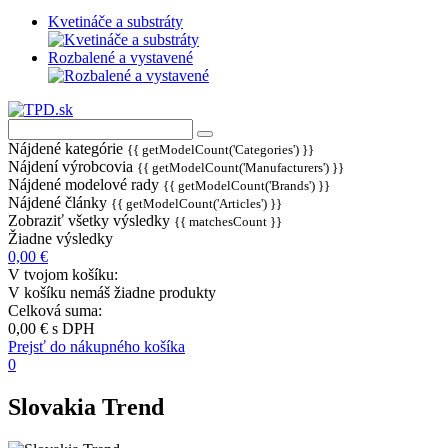
Kvetináče a substráty
Rozbalené a vystavené
Nájdené kategórie
{{ getModelCount('Categories') }}
Nájdení výrobcovia
{{ getModelCount('Manufacturers') }}
Nájdené modelové rady
{{ getModelCount('Brands') }}
Nájdené články
{{ getModelCount('Articles') }}
Zobraziť všetky výsledky
{{ matchesCount }}
Žiadne výsledky
0,00 €
V tvojom košíku:
V košíku nemáš žiadne produkty
Celková suma:
0,00 €
s DPH
Prejsť do nákupného košíka
0
Slovakia Trend