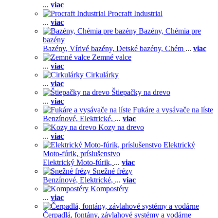
...
viac
Procraft Industrial
...
viac
Bazény, Chémia pre
bazény
Bazény,
Vírivé bazény,
Detské bazény,
Chém
...
viac
Zemné valce
...
viac
Cirkulárky
...
viac
Štiepačky na drevo
...
viac
Fukáre a vysávače na líste
Benzínové,
Elektrické,
...
viac
Kozy na drevo
...
viac
Elektrický
Moto-fúrik, príslušenstvo
Elektrický Moto-fúrik,
...
viac
Snežné frézy
Benzínové,
Elektrické,
...
viac
Kompostéry
...
viac
Čerpadlá, fontány, závlahové systémy a vodárne