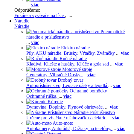
...
viac
Odporúčame:
Fukáre a vysávače na líste
, ...
Náradie
Náradie
Pneumatické
náradie a príslušenstvo
...
viac
Elektro náradie
Píly,
AKU náradie,
Brúsky,
Vŕtačky,
Zváračky
...
viac
Ručné náradie
Kladivá,
Kliešte a hasáky,
Kľúče a gola sad
...
viac
Motorové stroje
Generátory,
Vibračné Dosky,
...
viac
Drobný tovar
Autopríslušenstvo,
Lepiace pásky a lepidlá
...
viac
Ochranné pomôcky
Ochranné rúška,
...
viac
Kúrenie
Dymovina,
Doplnky,
Plynové ohrievače,
...
viac
Náradie-Príslušenstvo
Určené pre vŕtačku / uťahovačku / elektric
...
viac
Auto-moto
Autokamery,
Autorádiá,
Držiaky na telefóny,
...
viac
Ostatné