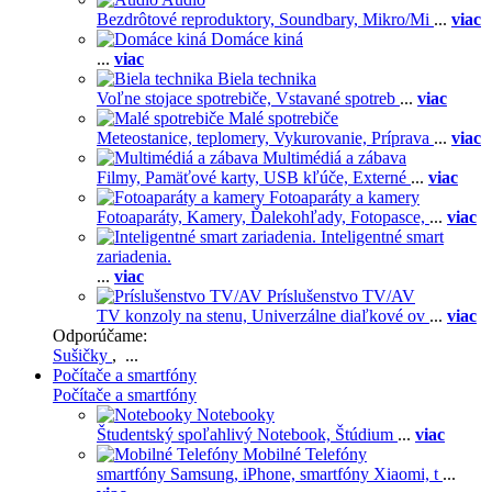
Bezdrôtové reproduktory,
Soundbary,
Mikro/Mi
...
viac
Domáce kiná
...
viac
Biela technika
Voľne stojace spotrebiče,
Vstavané spotreb
...
viac
Malé spotrebiče
Meteostanice, teplomery,
Vykurovanie,
Príprava
...
viac
Multimédiá a zábava
Filmy,
Pamäťové karty,
USB kľúče,
Externé
...
viac
Fotoaparáty a kamery
Fotoaparáty,
Kamery,
Ďalekohľady,
Fotopasce,
...
viac
Inteligentné smart
zariadenia.
...
viac
Príslušenstvo TV/AV
TV konzoly na stenu,
Univerzálne diaľkové ov
...
viac
Odporúčame:
Sušičky
, ...
Počítače a smartfóny
Počítače a smartfóny
Notebooky
Študentský spoľahlivý Notebook,
Štúdium
...
viac
Mobilné Telefóny
smartfóny Samsung,
iPhone,
smartfóny Xiaomi,
t
...