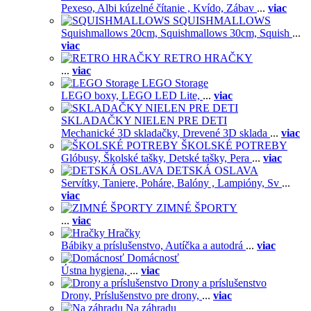
Pexeso,
Albi kúzelné čítanie ,
Kvído,
Zábav
...
viac
SQUISHMALLOWS
Squishmallows 20cm,
Squishmallows 30cm,
Squish
...
viac
RETRO HRAČKY
...
viac
LEGO Storage
LEGO boxy,
LEGO LED Lite,
...
viac
SKLADAČKY NIELEN PRE DETI
Mechanické 3D skladačky,
Drevené 3D sklada
...
viac
ŠKOLSKÉ POTREBY
Glóbusy,
Školské tašky,
Detské tašky,
Pera
...
viac
DETSKÁ OSLAVA
Servítky,
Taniere,
Poháre,
Balóny ,
Lampióny,
Sv
...
viac
ZIMNÉ ŠPORTY
...
viac
Hračky
Bábiky a príslušenstvo,
Autíčka a autodrá
...
viac
Domácnosť
Ústna hygiena,
...
viac
Drony a príslušenstvo
Drony,
Príslušenstvo pre drony,
...
viac
Na záhradu