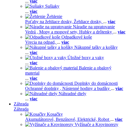
...
viac
Sušiaky
...
viac
Žehlenie
Poťahy na žehliace dosky,
Žehliace dosky,
...
viac
Náradie na upratovanie
Vedrá ,
Mopy a mopové sety,
Hubky a drôtenky
...
viac
Odpadkové koše
Vrecia na odpad,
...
viac
Nákupné tašky a košíky
...
viac
Úložné boxy a vaky
...
viac
Balenie a obalový
material
...
viac
Doplnky do domácnosti
Ochranné doplnky ,
Nástenné hodiny a budíky
...
viac
Náhradné diely
...
viac
Záhrada
Záhrada
Kosačky
Akumulátorové,
Benzínové,
Elektrické,
Robot
...
viac
Vyžínače a Krovinorezy