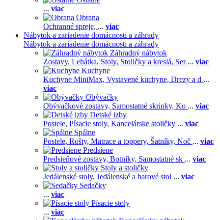
...
viac
Obrana
Ochranné spreje,
...
viac
Nábytok a zariadenie domácnosti a záhrady
Nábytok a zariadenie domácnosti a záhrady
Záhradný nábytok
Zostavy,
Lehátka,
Stoly,
Stoličky a kreslá,
Ser
...
viac
Kuchyne
Kuchyne MiniMax,
Vystavené kuchyne,
Drezy a d
...
viac
Obývačky
Obývačkové zostavy,
Samostatné skrinky,
Ko
...
viac
Detské izby
Postele,
Písacie stoly,
Kancelárske stoličky
...
viac
Spálne
Postele,
Rošty,
Matrace a toppery,
Šatníky,
Noč
...
viac
Predsiene
Predsieňové zostavy,
Botníky,
Samostatné sk
...
viac
Stoly a stoličky
Jedálenské stoly,
Jedálenské a barové stol
...
viac
Sedačky
...
viac
Písacie stoly
...
viac