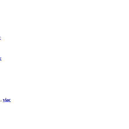
c
c
..
viac