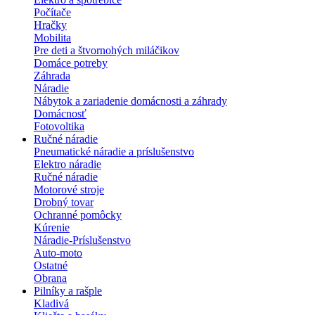
Počítače
Hračky
Mobilita
Pre deti a štvornohých miláčikov
Domáce potreby
Záhrada
Náradie
Nábytok a zariadenie domácnosti a záhrady
Domácnosť
Fotovoltika
Ručné náradie
Pneumatické náradie a príslušenstvo
Elektro náradie
Ručné náradie
Motorové stroje
Drobný tovar
Ochranné pomôcky
Kúrenie
Náradie-Príslušenstvo
Auto-moto
Ostatné
Obrana
Pilníky a rašple
Kladivá