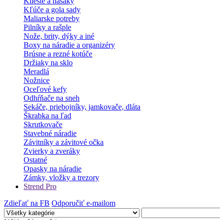
Kliešte a hasáky
Kľúče a gola sady
Maliarske potreby
Pilníky a rašple
Nože, brity, dýky a iné
Boxy na náradie a organizéry
Brúsne a rezné kotúče
Držiaky na sklo
Meradlá
Nožnice
Oceľové kefy
Odhŕňače na sneh
Sekáče, priebojníky, jamkovače, dláta
Škrabka na ľad
Skrutkovače
Stavebné náradie
Závitníky a závitové očka
Zvierky a zveráky
Ostatné
Opasky na náradie
Zámky, vložky a trezory
Strend Pro
Zdieľať na FB
Odporučiť e-mailom