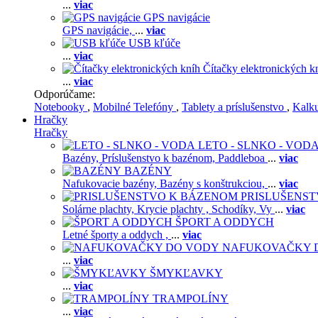
...
viac
GPS navigácie
GPS navigácie,
...
viac
USB kľúče
...
viac
Čítačky elektronických k
...
viac
Odporúčame:
Notebooky
,
Mobilné Telefóny
,
Tablety a príslušenstvo
,
Kalk
Hračky
Hračky
LETO - SLNKO - VOD
Bazény,
Príslušenstvo k bazénom,
Paddleboa
...
viac
BAZÉNY
Nafukovacie bazény,
Bazény s konštrukciou,
...
viac
PRISLUŠENS
Solárne plachty,
Krycie plachty ,
Schodíky,
Vy
...
viac
ŠPORT A ODDYCH
Letné športy a oddych ,
...
viac
NAFUKOVAČKY 
...
viac
ŠMYKĽAVKY
...
viac
TRAMPOLÍNY
...
viac