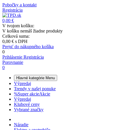
Pobočky a kontakt
Registrácia
0,00 €
V tvojom košíku:
V košíku nemáš žiadne produkty
Celková suma:
0,00 €
s DPH
Prejsť do nákupného košíka
0
Prihlásenie
Registrácia
Porovnanie
0
Hlavné kategórie
Menu
Výpredaj
Trendy v našej ponuke
%
Super akcie
Akcie
Výpredaj
Klubové ceny
Vybrané značky
Náradie
Elektro a spotrebiče