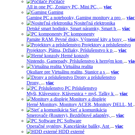
Počítače
All in one PC,
Zostavy PC,
Mini PC,
...
viac
Gaming
Gaming PC a notebooky,
Gaming monitory a pro
...
viac
Nositeľná elektronika
Detské smart hodinky,
Smart náramky,
Smart h
...
viac
PC komponenty
Pamäte RAM,
Pevné disky,
Výmenné kity a boxy
...
via
Projektory a príslušenstvo
Projektory,
Plátna,
Držiaky,
Príslušenstvo k p
...
viac
Herné konzoly
Nintendo,
Gamepady,
Príslušenstvo k herným kon
...
via
Virtuálna realita
Okuliare pre Virtuálnu realitu,
Stanice a s
...
viac
Drony a príslušenstvo
Drony,
...
viac
PC Príslušenstvo
Myši,
Klávesnice,
Klávesnica + myš,
Tašky k
...
viac
Monitory a displeje
Herné Monitory,
Monitory ACER,
Monitory DELL,
M
.
Sieť a komunikácia
Smerovače (Routery),
Bezdrôtové adaptéry,
...
viac
PC Software
Operačné systémy,
Kancelárske balíky,
Ant
...
viac
HDD externé