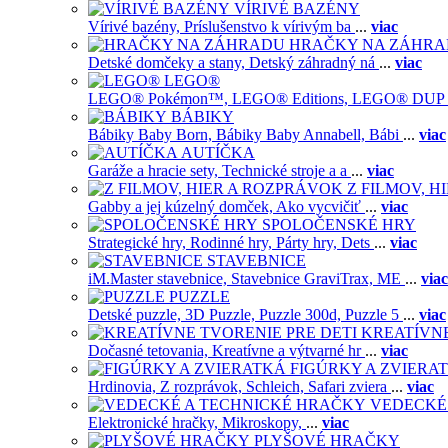
VÍRIVÉ BAZÉNY
Vírivé bazény,
Príslušenstvo k vírivým ba
...
viac
HRAČKY NA ZÁHR
Detské domčeky a stany,
Detský záhradný ná
...
viac
LEGO®
LEGO® Pokémon™,
LEGO® Editions,
LEGO® DUP
BÁBIKY
Bábiky Baby Born,
Bábiky Baby Annabell,
Bábi
...
viac
AUTÍČKA
Garáže a hracie sety,
Technické stroje a a
...
viac
Z FILMOV, 
Gabby a jej kúzelný domček,
Ako vycvičiť
...
viac
SPOLOČENSKÉ HRY
Strategické hry,
Rodinné hry,
Párty hry,
Dets
...
viac
STAVEBNICE
iM.Master stavebnice,
Stavebnice GraviTrax,
ME
...
viac
PUZZLE
Detské puzzle,
3D Puzzle,
Puzzle 300d,
Puzzle 5
...
viac
KREATÍVNE
Dočasné tetovania,
Kreatívne a výtvarné hr
...
viac
FIGÚRKY A ZVIERA
Hrdinovia,
Z rozprávok,
Schleich,
Safari zviera
...
viac
VEDECKÉ
Elektronické hračky,
Mikroskopy,
...
viac
PLYŠOVÉ HRAČKY