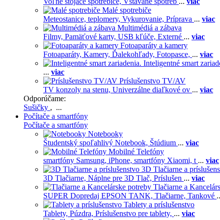
Voľne stojace spotrebiče,
Vstavané spotreb
...
viac
Malé spotrebiče
Meteostanice, teplomery,
Vykurovanie,
Príprava
...
viac
Multimédiá a zábava
Filmy,
Pamäťové karty,
USB kľúče,
Externé
...
viac
Fotoaparáty a kamery
Fotoaparáty,
Kamery,
Ďalekohľady,
Fotopasce,
...
viac
Inteligentné smart zariad
...
viac
Príslušenstvo TV/AV
TV konzoly na stenu,
Univerzálne diaľkové ov
...
viac
Odporúčame:
Sušičky
, ...
Počítače a smartfóny
Počítače a smartfóny
Notebooky
Študentský spoľahlivý Notebook,
Štúdium
...
viac
Mobilné Telefóny
smartfóny Samsung,
iPhone,
smartfóny Xiaomi,
t
...
viac
3D Tlačiarne a príslušen
3D Tlačiarne,
Náplne pre 3D Tlač,
Príslušen
...
viac
Tlačiarne a Kancelár
SUPER Dopredaj EPSON TANK,
Tlačiarne,
Tankové
.
Tablety a príslušenstvo
Tablety,
Púzdra,
Príslušenstvo pre tablety,
...
viac