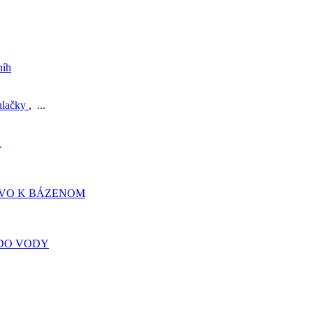
níh
ulačky
, ...
A
TVO K BÁZENOM
DO VODY