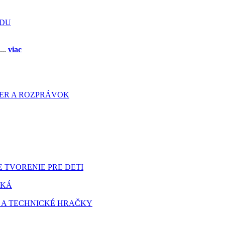
ADU
...
viac
HIER A ROZPRÁVOK
 TVORENIE PRE DETI
TKÁ
 A TECHNICKÉ HRAČKY