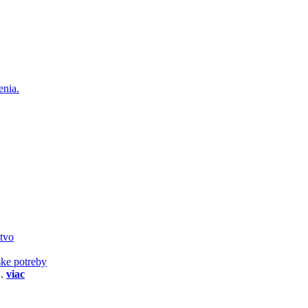
enia.
stvo
ske potreby
..
viac