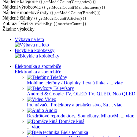
Nájdené kategórie
{{ getModelCount('Categories') }}
Nájdení výrobcovia
{{ getModelCount('Manufacturers') }}
Nájdené modelové rady
{{ getModelCount('Brands') }}
Nájdené články
{{ getModelCount('Articles') }}
Zobraziť všetky výsledky
{{ matchesCount }}
Žiadne výsledky
Výbava na leto
Bicykle a kolobežky
Elektronika a spotrebiče
Elektronika a spotrebiče
Telefóny
Mobilné telefóny / Doplnky,
Pevná linka -
...
viac
Televízory
Android & Google TV,
OLED TV,
QLED, Neo QLED
Video
Prehrávače,
Projektory a príslušenstvo,
Sa
...
viac
Audio
Bezdrôtové reproduktory,
Soundbary,
Mikro/Mi
...
viac
Domáce kiná
...
viac
Biela technika