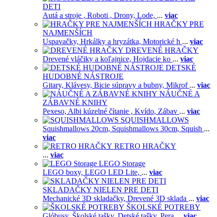
DETI
Autá a stroje ,
Roboti ,
Drony,
Lode,
...
viac
HRAČKY PRE
NAJMENŠÍCH
Uspavačky,
Hrkálky a hryzátka,
Motorické h
...
viac
DREVENÉ HRAČKY
Drevené vláčiky a koľajnice,
Hojdacie ko
...
viac
DETSKÉ
HUDOBNÉ NÁSTROJE
Gitary,
Klávesy,
Bicie súpravy a bubny,
Mikrof
...
viac
NÁUČNÉ A
ZÁBAVNÉ KNIHY
Pexeso,
Albi kúzelné čítanie ,
Kvído,
Zábav
...
viac
SQUISHMALLOWS
Squishmallows 20cm,
Squishmallows 30cm,
Squish
...
viac
RETRO HRAČKY
...
viac
LEGO Storage
LEGO boxy,
LEGO LED Lite,
...
viac
SKLADAČKY NIELEN PRE DETI
Mechanické 3D skladačky,
Drevené 3D sklada
...
viac
ŠKOLSKÉ POTREBY
Glóbusy,
Školské tašky,
Detské tašky,
Pera
...
viac