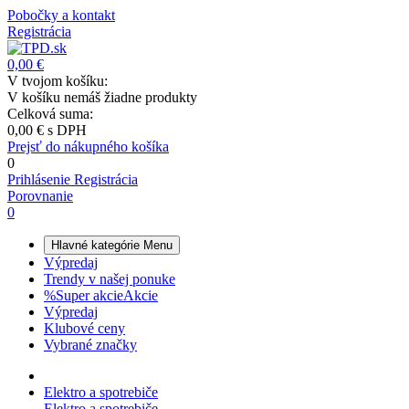
Pobočky a kontakt
Registrácia
0,00 €
V tvojom košíku:
V košíku nemáš žiadne produkty
Celková suma:
0,00 €
s DPH
Prejsť do nákupného košíka
0
Prihlásenie
Registrácia
Porovnanie
0
Hlavné kategórie
Menu
Výpredaj
Trendy v našej ponuke
%
Super akcie
Akcie
Výpredaj
Klubové ceny
Vybrané značky
Elektro a spotrebiče
Elektro a spotrebiče