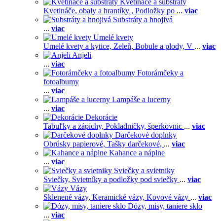
Kvetináče a substráty
Kvetináče, obaly a hrantíky ,
Podložky po
...
viac
Substráty a hnojivá
...
viac
Umelé kvety
Umelé kvety a kytice,
Zeleň,
Bobule a plody,
V
...
viac
Anjeli
...
viac
Fotorámčeky a
fotoalbumy
...
viac
Lampáše a lucerny
...
viac
Dekorácie
Tabuľky a zápichy,
Pokladničky, šperkovnic
...
viac
Darčekové doplnky
Obrúsky papierové,
Tašky darčekové,
...
viac
Kahance a náplne
...
viac
Sviečky a svietniky
Sviečky,
Svietníky a podložky pod sviečky
...
viac
Vázy
Sklenené vázy,
Keramické vázy,
Kovové vázy
...
viac
Dózy, misy, taniere sklo
...
viac