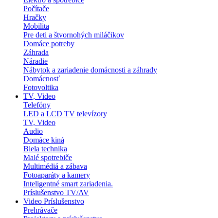
Počítače
Hračky
Mobilita
Pre deti a štvornohých miláčikov
Domáce potreby
Záhrada
Náradie
Nábytok a zariadenie domácnosti a záhrady
Domácnosť
Fotovoltika
TV, Video
Telefóny
LED a LCD TV televízory
TV, Video
Audio
Domáce kiná
Biela technika
Malé spotrebiče
Multimédiá a zábava
Fotoaparáty a kamery
Inteligentné smart zariadenia.
Príslušenstvo TV/AV
Video Príslušenstvo
Prehrávače