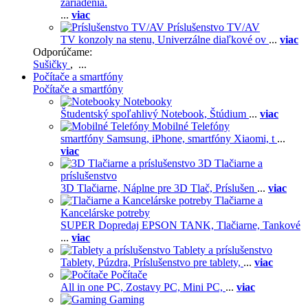
zariadenia.
...
viac
Príslušenstvo TV/AV
TV konzoly na stenu,
Univerzálne diaľkové ov
...
viac
Odporúčame:
Sušičky
, ...
Počítače a smartfóny
Počítače a smartfóny
Notebooky
Študentský spoľahlivý Notebook,
Štúdium
...
viac
Mobilné Telefóny
smartfóny Samsung,
iPhone,
smartfóny Xiaomi,
t
...
viac
3D Tlačiarne a
príslušenstvo
3D Tlačiarne,
Náplne pre 3D Tlač,
Príslušen
...
viac
Tlačiarne a
Kancelárske potreby
SUPER Dopredaj EPSON TANK,
Tlačiarne,
Tankové
...
viac
Tablety a príslušenstvo
Tablety,
Púzdra,
Príslušenstvo pre tablety,
...
viac
Počítače
All in one PC,
Zostavy PC,
Mini PC,
...
viac
Gaming