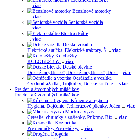
...
viac
Benzínové motorky
...
viac
Seniorské vozidlá
...
viac
Elektro skútre
...
viac
Detské vozidlá
Elektrické autíčka,
Elektrické traktory,
Š
...
viac
Kolobežky
KOLOBEŽKY,
...
viac
Detské bicykle
Detské bicykle 10",
Detské bicykle 12",
Dets
...
viac
Odrážadla a vozítka
Cykloodrážadlá ,
Trojkolky,
Detské korčule
...
viac
Pre deti a štvornohých miláčikov
Pre deti a štvornohých miláčikov
Kŕmenie a hygiena
Hygiena,
Dojčenie,
Jednorázové plienky,
Jeden
...
viac
Mlieko a výživa
Cereálie, chrumky a sušienky,
Príkrmy,
Bio
...
viac
Kozmetika
Pre mamičky,
Pre detičky,
...
viac
Drogéria