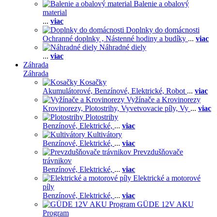
Balenie a obalový
material
...
viac
Doplnky do domácnosti
Ochranné doplnky ,
Nástenné hodiny a budíky
...
viac
Náhradné diely
...
viac
Záhrada
Záhrada
Kosačky
Akumulátorové,
Benzínové,
Elektrické,
Robot
...
viac
Vyžínače a Krovinorezy
Krovinorezy,
Plotostrihy,
Vyvetvovacie píly,
Vy
...
viac
Plotostrihy
Benzínové,
Elektrické,
...
viac
Kultivátory
Benzínové,
Elektrické,
...
viac
Prevzdušňovače
trávnikov
Benzínové,
Elektrické,
...
viac
Elektrické a motorové
píly
Benzínové,
Elektrické,
...
viac
GÜDE 12V AKU
Program