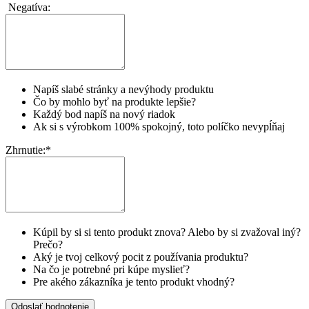
Negatíva:
Napíš slabé stránky a nevýhody produktu
Čo by mohlo byť na produkte lepšie?
Každý bod napíš na nový riadok
Ak si s výrobkom 100% spokojný, toto políčko nevypĺňaj
Zhrnutie:
*
Kúpil by si si tento produkt znova? Alebo by si zvažoval iný?
Prečo?
Aký je tvoj celkový pocit z používania produktu?
Na čo je potrebné pri kúpe myslieť?
Pre akého zákazníka je tento produkt vhodný?
Odoslať hodnotenie