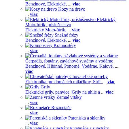
Benzínové,
Elektrické,
...
viac
Kozy na drevo
...
viac
Elektrický
Moto-fúrik, príslušenstvo
Elektrický Moto-fúrik,
...
viac
Snežné frézy
Benzínové,
Elektrické,
...
viac
Kompostéry
...
viac
Čerpadlá, fontány, závlahové systémy a vodárne
Benzínové,
Hlbinné,
Ponorné,
Vodárne,
Kalové,
...
viac
Chovateľské potreby
Elektronika pre domácich miláčikov,
Strih
...
viac
Grily
Elektrické grily, panvice,
Grily na uhlie a
...
viac
Zemné vrtáky
...
viac
Rozmetače
...
viac
Pareniská a skleníky
...
viac
Kvetináče a substráty