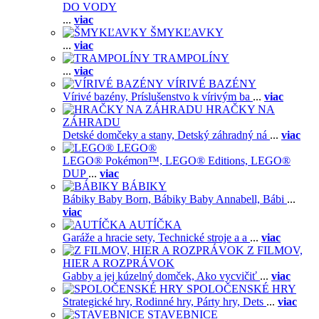
DO VODY
...
viac
ŠMYKĽAVKY
...
viac
TRAMPOLÍNY
...
viac
VÍRIVÉ BAZÉNY
Vírivé bazény,
Príslušenstvo k vírivým ba
...
viac
HRAČKY NA
ZÁHRADU
Detské domčeky a stany,
Detský záhradný ná
...
viac
LEGO®
LEGO® Pokémon™,
LEGO® Editions,
LEGO®
DUP
...
viac
BÁBIKY
Bábiky Baby Born,
Bábiky Baby Annabell,
Bábi
...
viac
AUTÍČKA
Garáže a hracie sety,
Technické stroje a a
...
viac
Z FILMOV,
HIER A ROZPRÁVOK
Gabby a jej kúzelný domček,
Ako vycvičiť
...
viac
SPOLOČENSKÉ HRY
Strategické hry,
Rodinné hry,
Párty hry,
Dets
...
viac
STAVEBNICE