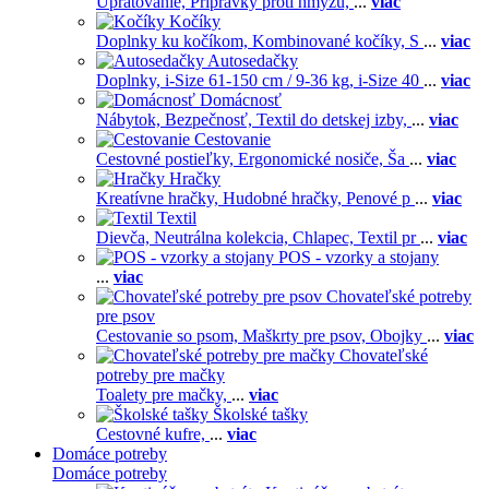
Upratovanie,
Prípravky proti hmyzu,
...
viac
Kočíky
Doplnky ku kočíkom,
Kombinované kočíky,
S
...
viac
Autosedačky
Doplnky,
i-Size 61-150 cm / 9-36 kg,
i-Size 40
...
viac
Domácnosť
Nábytok,
Bezpečnosť,
Textil do detskej izby,
...
viac
Cestovanie
Cestovné postieľky,
Ergonomické nosiče,
Ša
...
viac
Hračky
Kreatívne hračky,
Hudobné hračky,
Penové p
...
viac
Textil
Dievča,
Neutrálna kolekcia,
Chlapec,
Textil pr
...
viac
POS - vzorky a stojany
...
viac
Chovateľské potreby
pre psov
Cestovanie so psom,
Maškrty pre psov,
Obojky
...
viac
Chovateľské
potreby pre mačky
Toalety pre mačky,
...
viac
Školské tašky
Cestovné kufre,
...
viac
Domáce potreby
Domáce potreby