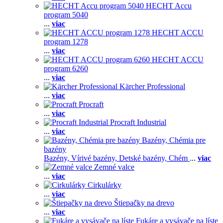
HECHT Accu
program 5040
...
viac
HECHT ACCU
program 1278
...
viac
HECHT ACCU
program 6260
...
viac
Kärcher Professional
...
viac
Procraft
...
viac
Procraft Industrial
...
viac
Bazény, Chémia pre
bazény
Bazény,
Vírivé bazény,
Detské bazény,
Chém
...
viac
Zemné valce
...
viac
Cirkulárky
...
viac
Štiepačky na drevo
...
viac
Fukáre a vysávače na líste