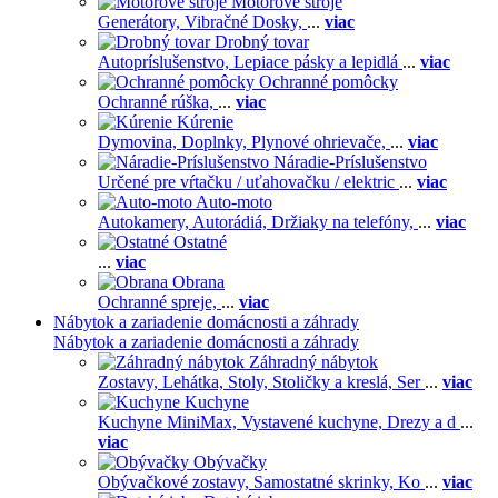
Motorové stroje
Generátory,
Vibračné Dosky,
...
viac
Drobný tovar
Autopríslušenstvo,
Lepiace pásky a lepidlá
...
viac
Ochranné pomôcky
Ochranné rúška,
...
viac
Kúrenie
Dymovina,
Doplnky,
Plynové ohrievače,
...
viac
Náradie-Príslušenstvo
Určené pre vŕtačku / uťahovačku / elektric
...
viac
Auto-moto
Autokamery,
Autorádiá,
Držiaky na telefóny,
...
viac
Ostatné
...
viac
Obrana
Ochranné spreje,
...
viac
Nábytok a zariadenie domácnosti a záhrady
Nábytok a zariadenie domácnosti a záhrady
Záhradný nábytok
Zostavy,
Lehátka,
Stoly,
Stoličky a kreslá,
Ser
...
viac
Kuchyne
Kuchyne MiniMax,
Vystavené kuchyne,
Drezy a d
...
viac
Obývačky
Obývačkové zostavy,
Samostatné skrinky,
Ko
...
viac