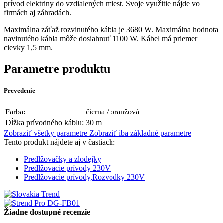
prívod elektriny do vzdialených miest. Svoje využitie nájde vo
firmách aj záhradách.
Maximálna záťaž rozvinutého kábla je 3680 W. Maximálna hodnota
navinutého kábla môže dosiahnuť 1100 W. Kábel má priemer
cievky 1,5 mm.
Parametre produktu
Prevedenie
Farba:
čierna / oranžová
Dĺžka prívodného káblu:
30 m
Zobraziť všetky parametre
Zobraziť iba základné parametre
Tento produkt nájdete aj v častiach:
Predlžovačky a zlodejky
Predlžovacie prívody 230V
Predlžovacie prívody,Rozvodky 230V
Žiadne dostupné recenzie