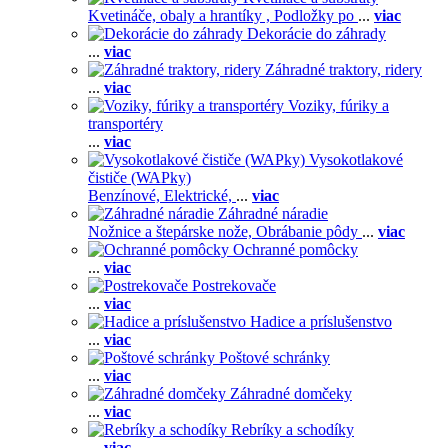
Kvetináče, obaly a hrantíky ,
Podložky po
...
viac
Dekorácie do záhrady
...
viac
Záhradné traktory, ridery
...
viac
Voziky, fúriky a
transportéry
...
viac
Vysokotlakové
čističe (WAPky)
Benzínové,
Elektrické,
...
viac
Záhradné náradie
Nožnice a štepárske nože,
Obrábanie pôdy
...
viac
Ochranné pomôcky
...
viac
Postrekovače
...
viac
Hadice a príslušenstvo
...
viac
Poštové schránky
...
viac
Záhradné domčeky
...
viac
Rebríky a schodíky
...
viac