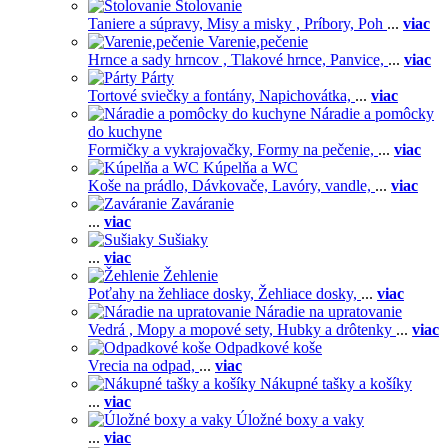
Stolovanie
Taniere a súpravy,
Misy a misky ,
Príbory,
Poh
...
viac
Varenie,pečenie
Hrnce a sady hrncov ,
Tlakové hrnce,
Panvice,
...
viac
Párty
Tortové sviečky a fontány,
Napichovátka,
...
viac
Náradie a pomôcky
do kuchyne
Formičky a vykrajovačky,
Formy na pečenie,
...
viac
Kúpelňa a WC
Koše na prádlo,
Dávkovače,
Lavóry, vandle,
...
viac
Zaváranie
...
viac
Sušiaky
...
viac
Žehlenie
Poťahy na žehliace dosky,
Žehliace dosky,
...
viac
Náradie na upratovanie
Vedrá ,
Mopy a mopové sety,
Hubky a drôtenky
...
viac
Odpadkové koše
Vrecia na odpad,
...
viac
Nákupné tašky a košíky
...
viac
Úložné boxy a vaky
...
viac