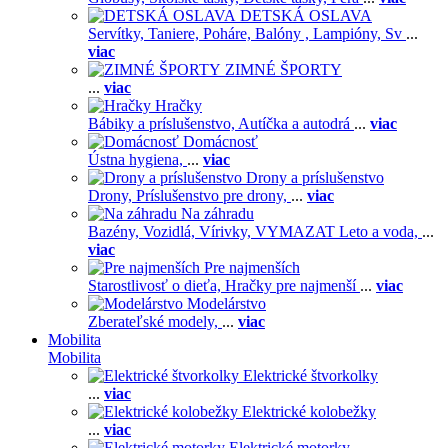
DETSKÁ OSLAVA
Servítky,
Taniere,
Poháre,
Balóny ,
Lampióny,
Sv
...
viac
ZIMNÉ ŠPORTY
...
viac
Hračky
Bábiky a príslušenstvo,
Autíčka a autodrá
...
viac
Domácnosť
Ústna hygiena,
...
viac
Drony a príslušenstvo
Drony,
Príslušenstvo pre drony,
...
viac
Na záhradu
Bazény,
Vozidlá,
Vírivky,
VYMAZAT Leto a voda,
...
viac
Pre najmenších
Starostlivosť o dieťa,
Hračky pre najmenší
...
viac
Modelárstvo
Zberateľské modely,
...
viac
Mobilita
Mobilita
Elektrické štvorkolky
...
viac
Elektrické kolobežky
...
viac
Elektrické motorky