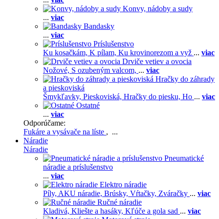
Konvy, nádoby a sudy
...
viac
Bandasky
...
viac
Príslušenstvo
Ku kosačkám,
K pílam,
Ku krovinorezom a vyž
...
viac
Drviče vetiev a ovocia
Nožové,
S ozubeným valcom,
...
viac
Hračky do záhrady
a pieskoviská
Šmykľavky,
Pieskoviská,
Hračky do piesku,
Ho
...
viac
Ostatné
...
viac
Odporúčame:
Fukáre a vysávače na líste
, ...
Náradie
Náradie
Pneumatické
náradie a príslušenstvo
...
viac
Elektro náradie
Píly,
AKU náradie,
Brúsky,
Vŕtačky,
Zváračky
...
viac
Ručné náradie
Kladivá,
Kliešte a hasáky,
Kľúče a gola sad
...
viac