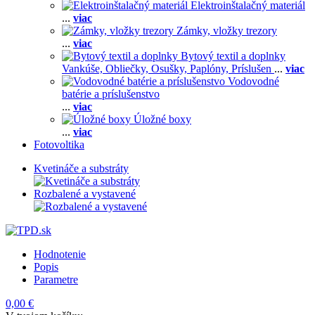
Elektroinštalačný materiál
...
viac
Zámky, vložky trezory
...
viac
Bytový textil a doplnky
Vankúše,
Obliečky,
Osušky,
Paplóny,
Príslušen
...
viac
Vodovodné
batérie a príslušenstvo
...
viac
Úložné boxy
...
viac
Fotovoltika
Kvetináče a substráty
Rozbalené a vystavené
Hodnotenie
Popis
Parametre
0,00 €