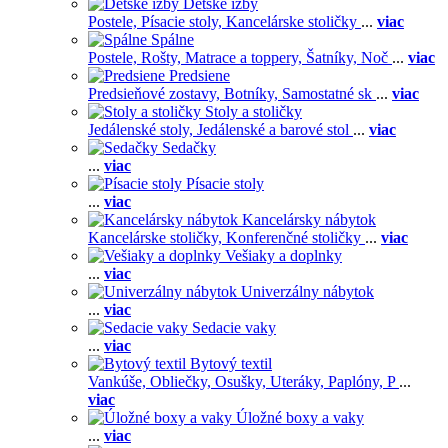
Detské izby
Postele,
Písacie stoly,
Kancelárske stoličky
...
viac
Spálne
Postele,
Rošty,
Matrace a toppery,
Šatníky,
Noč
...
viac
Predsiene
Predsieňové zostavy,
Botníky,
Samostatné sk
...
viac
Stoly a stoličky
Jedálenské stoly,
Jedálenské a barové stol
...
viac
Sedačky
...
viac
Písacie stoly
...
viac
Kancelársky nábytok
Kancelárske stoličky,
Konferenčné stoličky
...
viac
Vešiaky a doplnky
...
viac
Univerzálny nábytok
...
viac
Sedacie vaky
...
viac
Bytový textil
Vankúše,
Obliečky,
Osušky,
Uteráky,
Paplóny,
P
...
viac
Úložné boxy a vaky
...
viac