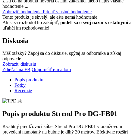
Zisti čo na produkt hovoria ostatní zákazníci alebo napíš vlastné
hodnotenie ...
Zobraziť hodnotenia
Pridať vlastné hodnotenie
Tento produkt je skvelý, ale ešte nemá hodnotenie.
Ak si sa rozhodol ho zakúpiť,
podeľ sa o svoj názor s ostatnými
a
uľahči im rozhodovanie!
Diskusia
Máš otázky? Zapoj sa do diskusie, spýtaj sa odborníka a získaj
odpovede!
Zobraziť diskusiu
Zdieľať na FB
Odporučiť e-mailom
Popis produktu
Fotky
Recenzie
Popis produktu
Strend Pro DG-FB01
Kvalitný predlžovací kábel Strend Pro DG-FB01 v oranžovom
prevedení namotaný na bubne je dlhý 30 metrov. Efektívne rozšíri