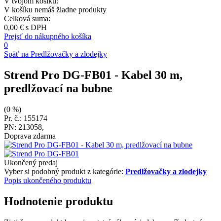
V tvojom košíku:
V košíku nemáš žiadne produkty
Celková suma:
0,00 €
s DPH
Prejsť do nákupného košíka
0
Späť na Predlžovačky a zlodejky
Strend Pro DG-FB01
- Kabel 30 m,
predlžovací na bubne
(0 %)
Pr. č.: 155174
PN: 213058,
Doprava zdarma
Ukončený predaj
Vyber si podobný produkt z kategórie:
Predlžovačky a zlodejky
Popis ukončeného produktu
Hodnotenie produktu