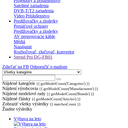
Projektory a príslušenstvo
Satelitné zariadenia
DVB-T/T2 zariadenia
Video Príslušenstvo
Predlžovačky a zlodejky
Prepäťové ochrany
Predlžovačky a zlodejky
AV prepojovacie káble
Médiá
Napájanie
Rozbočovač, zlučovač, konvertor
Strend Pro DG-FB01
Zdieľať na FB
Odporučiť e-mailom
Nájdené kategórie
{{ getModelCount('Categories') }}
Nájdení výrobcovia
{{ getModelCount('Manufacturers') }}
Nájdené modelové rady
{{ getModelCount('Brands') }}
Nájdené články
{{ getModelCount('Articles') }}
Zobraziť všetky výsledky
{{ matchesCount }}
Žiadne výsledky
Výbava na leto