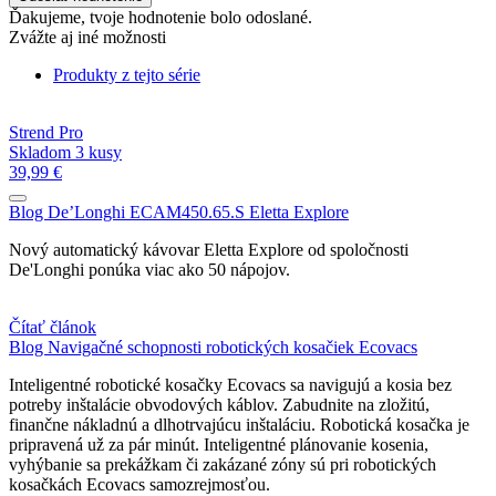
Ďakujeme, tvoje hodnotenie bolo odoslané.
Zvážte aj iné možnosti
Produkty z tejto série
Strend Pro
Skladom 3 kusy
39,99 €
Blog
De’Longhi ECAM450.65.S Eletta Explore
Nový automatický kávovar Eletta Explore od spoločnosti
De'Longhi ponúka viac ako 50 nápojov.
Čítať článok
Blog
Navigačné schopnosti robotických kosačiek Ecovacs
Inteligentné robotické kosačky Ecovacs sa navigujú a kosia bez
potreby inštalácie obvodových káblov. Zabudnite na zložitú,
finančne nákladnú a dlhotrvajúcu inštaláciu. Robotická kosačka je
pripravená už za pár minút. Inteligentné plánovanie kosenia,
vyhýbanie sa prekážkam či zakázané zóny sú pri robotických
kosačkách Ecovacs samozrejmosťou.