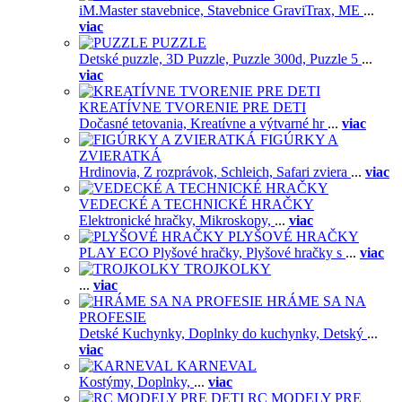
iM.Master stavebnice,
Stavebnice GraviTrax,
ME
...
viac
PUZZLE
Detské puzzle,
3D Puzzle,
Puzzle 300d,
Puzzle 5
...
viac
KREATÍVNE TVORENIE PRE DETI
Dočasné tetovania,
Kreatívne a výtvarné hr
...
viac
FIGÚRKY A
ZVIERATKÁ
Hrdinovia,
Z rozprávok,
Schleich,
Safari zviera
...
viac
VEDECKÉ A TECHNICKÉ HRAČKY
Elektronické hračky,
Mikroskopy,
...
viac
PLYŠOVÉ HRAČKY
PLAY ECO Plyšové hračky,
Plyšové hračky s
...
viac
TROJKOLKY
...
viac
HRÁME SA NA
PROFESIE
Detské Kuchynky,
Doplnky do kuchynky,
Detský
...
viac
KARNEVAL
Kostýmy,
Doplnky,
...
viac
RC MODELY PRE