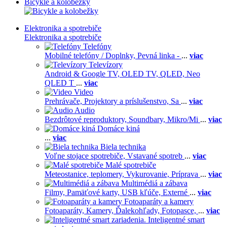
Bicykle a kolobežky
Elektronika a spotrebiče
Elektronika a spotrebiče
Telefóny
Mobilné telefóny / Doplnky,
Pevná linka -
...
viac
Televízory
Android & Google TV,
OLED TV,
QLED, Neo
QLED T
...
viac
Video
Prehrávače,
Projektory a príslušenstvo,
Sa
...
viac
Audio
Bezdrôtové reproduktory,
Soundbary,
Mikro/Mi
...
viac
Domáce kiná
...
viac
Biela technika
Voľne stojace spotrebiče,
Vstavané spotreb
...
viac
Malé spotrebiče
Meteostanice, teplomery,
Vykurovanie,
Príprava
...
viac
Multimédiá a zábava
Filmy,
Pamäťové karty,
USB kľúče,
Externé
...
viac
Fotoaparáty a kamery
Fotoaparáty,
Kamery,
Ďalekohľady,
Fotopasce,
...
viac
Inteligentné smart