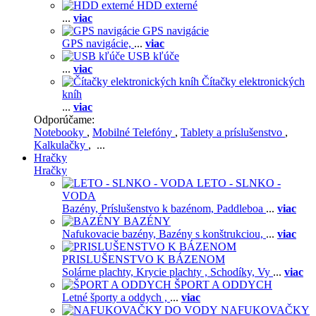
HDD externé
...
viac
GPS navigácie
GPS navigácie,
...
viac
USB kľúče
...
viac
Čítačky elektronických
kníh
...
viac
Odporúčame:
Notebooky
,
Mobilné Telefóny
,
Tablety a príslušenstvo
,
Kalkulačky
, ...
Hračky
Hračky
LETO - SLNKO -
VODA
Bazény,
Príslušenstvo k bazénom,
Paddleboa
...
viac
BAZÉNY
Nafukovacie bazény,
Bazény s konštrukciou,
...
viac
PRISLUŠENSTVO K BÁZENOM
Solárne plachty,
Krycie plachty ,
Schodíky,
Vy
...
viac
ŠPORT A ODDYCH
Letné športy a oddych ,
...
viac
NAFUKOVAČKY