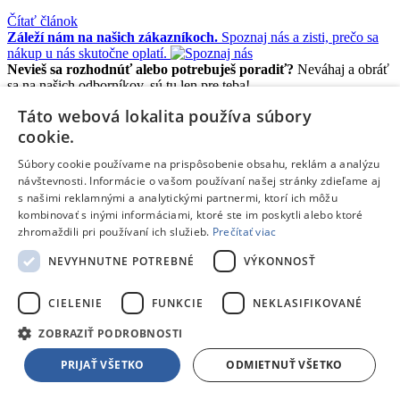
Čítať článok
Záleží nám na našich zákazníkoch.
Spoznaj nás a zisti, prečo sa
nákup u nás skutočne oplatí.
Nevieš sa rozhodnúť alebo potrebuješ poradiť?
Neváhaj a obráť
sa na našich odborníkov, sú tu len pre teba!
Pošli nám e-mail
info@tpd.sk
Navštív naše predajne
Zoznam
Táto webová lokalita používa súbory
predajní
cookie.
Informácie a kontakty
Súbory cookie používame na prispôsobenie obsahu, reklám a analýzu
Informácie a kontakty
návštevnosti. Informácie o vašom používaní našej stránky zdieľame aj
O nás
s našimi reklamnými a analytickými partnermi, ktorí ich môžu
Klub TPD Rodina
kombinovať s inými informáciami, ktoré ste im poskytli alebo ktoré
Záruka kvality
zhromaždili pri používaní ich služieb.
Prečítať viac
Splátkový predaj
Obchodné podmienky
NEVYHNUTNE POTREBNÉ
VÝKONNOSŤ
Reklamácie, sťažnosti
Odstúpiť od zmluvy tu
CIELENIE
FUNKCIE
NEKLASIFIKOVANÉ
Ochrana osobných údajov
Predĺžená záruka a poistenie
ZOBRAZIŤ PODROBNOSTI
Ako nakupovať
PRIJAŤ VŠETKO
ODMIETNUŤ VŠETKO
Predajne a kontakty
Centrum pre zákazníkov