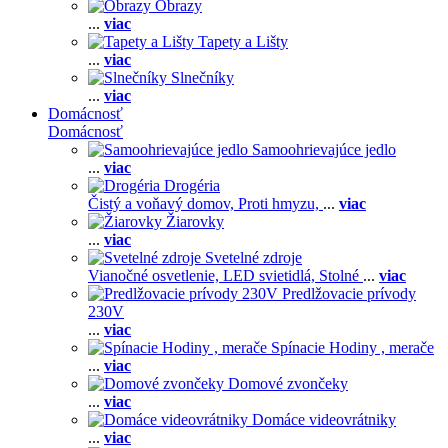
Obrazy
...
viac
Tapety a Lišty
...
viac
Slnečníky
...
viac
Domácnosť
Domácnosť
Samoohrievajúce jedlo
...
viac
Drogéria
Čistý a voňavý domov,
Proti hmyzu,
...
viac
Žiarovky
...
viac
Svetelné zdroje
Vianočné osvetlenie,
LED svietidlá,
Stolné
...
viac
Predlžovacie prívody
230V
...
viac
Spínacie Hodiny , merače
...
viac
Domové zvončeky
...
viac
Domáce videovrátniky
...
viac