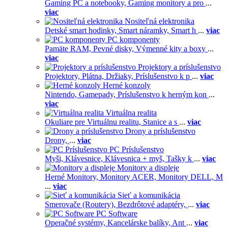
Gaming PC a notebooky,
Gaming monitory a pro
...
viac
Nositeľná elektronika
Detské smart hodinky,
Smart náramky,
Smart h
...
viac
PC komponenty
Pamäte RAM,
Pevné disky,
Výmenné kity a boxy
...
viac
Projektory a príslušenstvo
Projektory,
Plátna,
Držiaky,
Príslušenstvo k p
...
viac
Herné konzoly
Nintendo,
Gamepady,
Príslušenstvo k herným kon
...
viac
Virtuálna realita
Okuliare pre Virtuálnu realitu,
Stanice a s
...
viac
Drony a príslušenstvo
Drony,
...
viac
PC Príslušenstvo
Myši,
Klávesnice,
Klávesnica + myš,
Tašky k
...
viac
Monitory a displeje
Herné Monitory,
Monitory ACER,
Monitory DELL,
M
...
viac
Sieť a komunikácia
Smerovače (Routery),
Bezdrôtové adaptéry,
...
viac
PC Software
Operačné systémy,
Kancelárske balíky,
Ant
...
viac