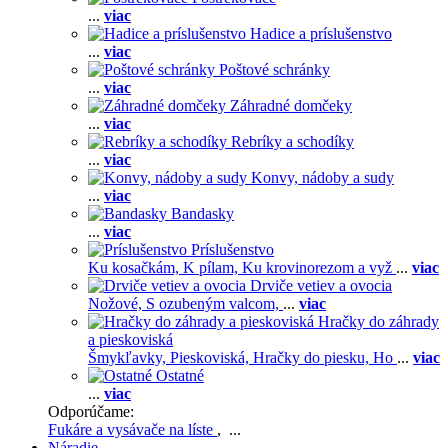
...
viac
Hadice a príslušenstvo
...
viac
Poštové schránky
...
viac
Záhradné domčeky
...
viac
Rebríky a schodíky
...
viac
Konvy, nádoby a sudy
...
viac
Bandasky
...
viac
Príslušenstvo
Ku kosačkám,
K pílam,
Ku krovinorezom a vyž
...
viac
Drviče vetiev a ovocia
Nožové,
S ozubeným valcom,
...
viac
Hračky do záhrady
a pieskoviská
Šmykľavky,
Pieskoviská,
Hračky do piesku,
Ho
...
viac
Ostatné
...
viac
Odporúčame:
Fukáre a vysávače na líste
, ...
Náradie