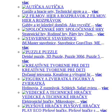
viac
AUTÍČKA
Garáže a hracie sety,
Technické stroje a a
...
viac
Z FILMOV,
HIER A ROZPRÁVOK
Gabby a jej kúzelný domček,
Ako vycvičiť
...
viac
SPOLOČENSKÉ HRY
Strategické hry,
Rodinné hry,
Párty hry,
Dets
...
viac
STAVEBNICE
iM.Master stavebnice,
Stavebnice GraviTrax,
ME
...
viac
PUZZLE
Detské puzzle,
3D Puzzle,
Puzzle 300d,
Puzzle 5
...
viac
KREATÍVNE TVORENIE PRE DETI
Dočasné tetovania,
Kreatívne a výtvarné hr
...
viac
FIGÚRKY A
ZVIERATKÁ
Hrdinovia,
Z rozprávok,
Schleich,
Safari zviera
...
viac
VEDECKÉ A TECHNICKÉ HRAČKY
Elektronické hračky,
Mikroskopy,
...
viac
PLYŠOVÉ HRAČKY
PLAY ECO Plyšové hračky,
Plyšové hračky s
...
viac