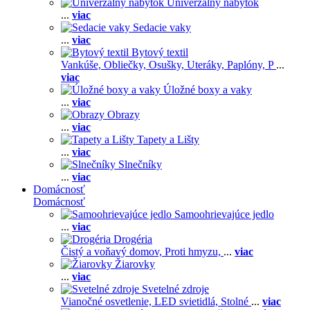
Univerzálny nábytok
...
viac
Sedacie vaky
...
viac
Bytový textil
Vankúše,
Obliečky,
Osušky,
Uteráky,
Paplóny,
P
...
viac
Úložné boxy a vaky
...
viac
Obrazy
...
viac
Tapety a Lišty
...
viac
Slnečníky
...
viac
Domácnosť
Domácnosť
Samoohrievajúce jedlo
...
viac
Drogéria
Čistý a voňavý domov,
Proti hmyzu,
...
viac
Žiarovky
...
viac
Svetelné zdroje
Vianočné osvetlenie,
LED svietidlá,
Stolné
...
viac