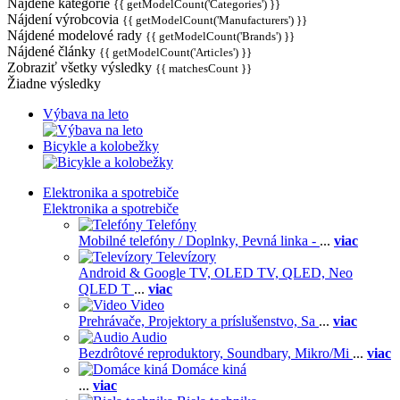
Nájdené kategórie
{{ getModelCount('Categories') }}
Nájdení výrobcovia
{{ getModelCount('Manufacturers') }}
Nájdené modelové rady
{{ getModelCount('Brands') }}
Nájdené články
{{ getModelCount('Articles') }}
Zobraziť všetky výsledky
{{ matchesCount }}
Žiadne výsledky
Výbava na leto
Bicykle a kolobežky
Elektronika a spotrebiče
Elektronika a spotrebiče
Telefóny
Mobilné telefóny / Doplnky,
Pevná linka -
...
viac
Televízory
Android & Google TV,
OLED TV,
QLED, Neo
QLED T
...
viac
Video
Prehrávače,
Projektory a príslušenstvo,
Sa
...
viac
Audio
Bezdrôtové reproduktory,
Soundbary,
Mikro/Mi
...
viac
Domáce kiná
...
viac