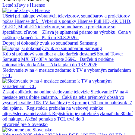
Letné zľavy s Hisense
Ušetri pri nákupe vybraných televízorov, soundbarov a projektorov
počas Hisense dní. Vyber si z ponuky Hisense Full HD, 4K UHD,
QLED, MiniLED televízorov, soundbarov a projektorov so
špeciálnou zľavou. Zľava je uplatnená priamo na výrobku. Cena v
košíku je konečná. Platí do 30.8.2026
Dopraj si dokonalý zvuk so soundbarmi Samsung
Kúp si prémiový soundbar a ako darček dostaneš Sound Tower
Samsung MX-ST40F v hodnote 369€. Darček ti pridáme
automaticky do košíku. Akcia platí do 13.9.2026
Sledovanie.tv na 4 mesiace zadarmo k TV a vybraným zariadeniam
TCL
Získaj aplikáciu na online sledovanie televízie SledovanieTV na 4
mesiace teraz úplne zadarmo. Čaká na teba prémiový obsah vo
vysokej kvalite, 108 TV kanálov (+ 3 promo), 50 hodín nahrávok, 7
dní spätne. Registrácia prebieha na webovej stránke
https://sledovanietv.sk/tcl. Registráciu je potrebné vykonať do 30 dní
od nákupu. Akčná ponuka s TCL trvá do 3
Stvorené pre Slovensko