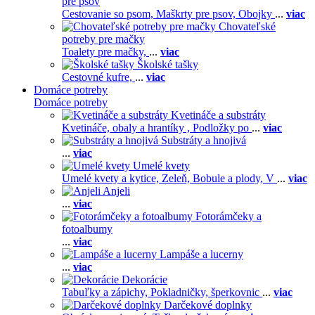
pre psov
Cestovanie so psom,
Maškrty pre psov,
Obojky
...
viac
Chovateľské
potreby pre mačky
Toalety pre mačky,
...
viac
Školské tašky
Cestovné kufre,
...
viac
Domáce potreby
Domáce potreby
Kvetináče a substráty
Kvetináče, obaly a hrantíky ,
Podložky po
...
viac
Substráty a hnojivá
...
viac
Umelé kvety
Umelé kvety a kytice,
Zeleň,
Bobule a plody,
V
...
viac
Anjeli
...
viac
Fotorámčeky a
fotoalbumy
...
viac
Lampáše a lucerny
...
viac
Dekorácie
Tabuľky a zápichy,
Pokladničky, šperkovnic
...
viac
Darčekové doplnky