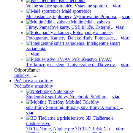
Biela technika
Voľne stojace spotrebiče,
Vstavané spotreb
...
viac
Malé spotrebiče
Meteostanice, teplomery,
Vykurovanie,
Príprava
...
viac
Multimédiá a zábava
Filmy,
Pamäťové karty,
USB kľúče,
Externé
...
viac
Fotoaparáty a kamery
Fotoaparáty,
Kamery,
Ďalekohľady,
Fotopasce,
...
viac
Inteligentné smart
zariadenia.
...
viac
Príslušenstvo TV/AV
TV konzoly na stenu,
Univerzálne diaľkové ov
...
viac
Odporúčame:
Sušičky
, ...
Počítače a smartfóny
Počítače a smartfóny
Notebooky
Študentský spoľahlivý Notebook,
Štúdium
...
viac
Mobilné Telefóny
smartfóny Samsung,
iPhone,
smartfóny Xiaomi,
t
...
viac
3D Tlačiarne a
príslušenstvo
3D Tlačiarne,
Náplne pre 3D Tlač,
Príslušen
...
viac