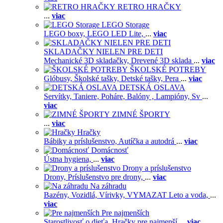
RETRO HRAČKY
...
viac
LEGO Storage
LEGO boxy,
LEGO LED Lite,
...
viac
SKLADAČKY NIELEN PRE DETI
Mechanické 3D skladačky,
Drevené 3D sklada
...
viac
ŠKOLSKÉ POTREBY
Glóbusy,
Školské tašky,
Detské tašky,
Pera
...
viac
DETSKÁ OSLAVA
Servítky,
Taniere,
Poháre,
Balóny ,
Lampióny,
Sv
...
viac
ZIMNÉ ŠPORTY
...
viac
Hračky
Bábiky a príslušenstvo,
Autíčka a autodrá
...
viac
Domácnosť
Ústna hygiena,
...
viac
Drony a príslušenstvo
Drony,
Príslušenstvo pre drony,
...
viac
Na záhradu
Bazény,
Vozidlá,
Vírivky,
VYMAZAT Leto a voda,
...
viac
Pre najmenších
Starostlivosť o dieťa,
Hračky pre najmenší
...
viac