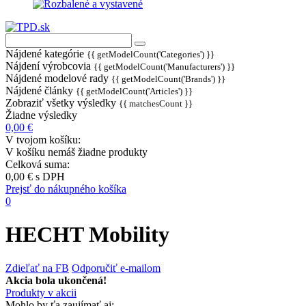
Nájdené kategórie
{{ getModelCount('Categories') }}
Nájdení výrobcovia
{{ getModelCount('Manufacturers') }}
Nájdené modelové rady
{{ getModelCount('Brands') }}
Nájdené články
{{ getModelCount('Articles') }}
Zobraziť všetky výsledky
{{ matchesCount }}
Žiadne výsledky
0,00 €
V tvojom košíku:
V košíku nemáš žiadne produkty
Celková suma:
0,00 €
s DPH
Prejsť do nákupného košíka
0
HECHT Mobility
Zdieľať na FB
Odporučiť e-mailom
Akcia bola ukončená!
Produkty v akcii
Mohlo by ťa zaujímať aj: