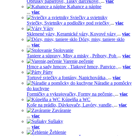
Obrúsky papierové,
Tašky darčekové,
...
viac
Kahance a náplne
...
viac
Sviečky a svietniky
Sviečky,
Svietníky a podložky pod sviečky
...
viac
Vázy
Sklenené vázy,
Keramické vázy,
Kovové vázy
...
viac
Dózy, misy, taniere sklo
...
viac
Stolovanie
Taniere a súpravy,
Misy a misky ,
Príbory,
Poh
...
viac
Varenie,pečenie
Hrnce a sady hrncov ,
Tlakové hrnce,
Panvice,
...
viac
Párty
Tortové sviečky a fontány,
Napichovátka,
...
viac
Náradie a pomôcky
do kuchyne
Formičky a vykrajovačky,
Formy na pečenie,
...
viac
Kúpelňa a WC
Koše na prádlo,
Dávkovače,
Lavóry, vandle,
...
viac
Zaváranie
...
viac
Sušiaky
...
viac
Žehlenie