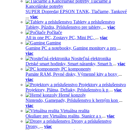
Tlačiarne a
Kancelárske potreby
SUPER Dopredaj EPSON TANK,
Tlačiarne,
Tankové
...
viac
Tablety a príslušenstvo
Tablety,
Púzdra,
Príslušenstvo pre tablety,
...
viac
Počítače
All in one PC,
Zostavy PC,
Mini PC,
...
viac
Gaming
Gaming PC a notebooky,
Gaming monitory a pro
...
viac
Nositeľná elektronika
Detské smart hodinky,
Smart náramky,
Smart h
...
viac
PC komponenty
Pamäte RAM,
Pevné disky,
Výmenné kity a boxy
...
viac
Projektory a príslušenstvo
Projektory,
Plátna,
Držiaky,
Príslušenstvo k p
...
viac
Herné konzoly
Nintendo,
Gamepady,
Príslušenstvo k herným kon
...
viac
Virtuálna realita
Okuliare pre Virtuálnu realitu,
Stanice a s
...
viac
Drony a príslušenstvo
Drony,
...
viac