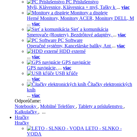
PC Príslušenstvo
Myši,
Klávesnice,
Klávesnica + myš,
Tašky k
...
viac
Monitory a displeje
Herné Monitory,
Monitory ACER,
Monitory DELL,
M
...
viac
Sieť a komunikácia
Smerovače (Routery),
Bezdrôtové adaptéry,
...
viac
PC Software
Operačné systémy,
Kancelárske balíky,
Ant
...
viac
HDD externé
...
viac
GPS navigácie
GPS navigácie,
...
viac
USB kľúče
...
viac
Čítačky elektronických
kníh
...
viac
Odporúčame:
Notebooky
,
Mobilné Telefóny
,
Tablety a príslušenstvo
,
Kalkulačky
, ...
Hračky
Hračky
LETO - SLNKO -
VODA