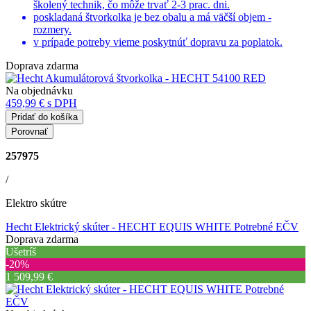
školený technik, čo môže trvať 2-3 prac. dni.
poskladaná štvorkolka je bez obalu a má väčší objem -
rozmery.
v prípade potreby vieme poskytnúť dopravu za poplatok.
Doprava zdarma
Na objednávku
459,99 €
s DPH
Pridať do košíka
Porovnať
257975
/
Elektro skútre
Hecht Elektrický skúter - HECHT EQUIS WHITE Potrebné EČV
Doprava zdarma
Ušetríš
‐20%
1 509,99 €