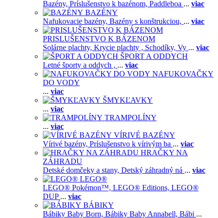
Bazény,
Príslušenstvo k bazénom,
Paddleboa
...
viac
BAZÉNY
Nafukovacie bazény,
Bazény s konštrukciou,
...
viac
PRISLUŠENSTVO K BÁZENOM
Solárne plachty,
Krycie plachty ,
Schodíky,
Vy
...
viac
ŠPORT A ODDYCH
Letné športy a oddych ,
...
viac
NAFUKOVAČKY
DO VODY
...
viac
ŠMYKĽAVKY
...
viac
TRAMPOLÍNY
...
viac
VÍRIVÉ BAZÉNY
Vírivé bazény,
Príslušenstvo k vírivým ba
...
viac
HRAČKY NA
ZÁHRADU
Detské domčeky a stany,
Detský záhradný ná
...
viac
LEGO®
LEGO® Pokémon™,
LEGO® Editions,
LEGO®
DUP
...
viac
BÁBIKY
Bábiky Baby Born,
Bábiky Baby Annabell,
Bábi
...