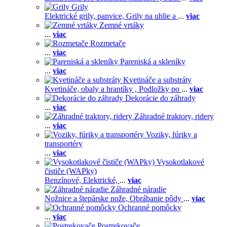
Grily
Elektrické grily, panvice,
Grily na uhlie a
...
viac
Zemné vrtáky
...
viac
Rozmetače
...
viac
Pareniská a skleníky
...
viac
Kvetináče a substráty
Kvetináče, obaly a hrantíky ,
Podložky po
...
viac
Dekorácie do záhrady
...
viac
Záhradné traktory, ridery
...
viac
Voziky, fúriky a
transportéry
...
viac
Vysokotlakové
čističe (WAPky)
Benzínové,
Elektrické,
...
viac
Záhradné náradie
Nožnice a štepárske nože,
Obrábanie pôdy
...
viac
Ochranné pomôcky
...
viac
Postrekovače