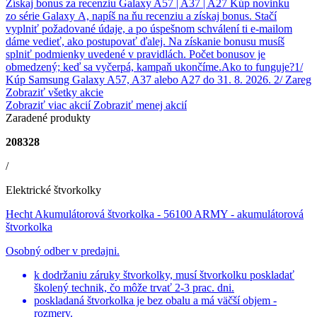
Získaj bonus za recenziu Galaxy A57 | A37 | A27 Kúp novinku
zo série Galaxy A, napíš na ňu recenziu a získaj bonus. Stačí
vyplniť požadované údaje, a po úspešnom schválení ti e‑mailom
dáme vedieť, ako postupovať ďalej. Na získanie bonusu musíš
splniť podmienky uvedené v pravidlách. Počet bonusov je
obmedzený; keď sa vyčerpá, kampaň ukončíme.Ako to funguje?1/
Kúp Samsung Galaxy A57, A37 alebo A27 do 31. 8. 2026. 2/ Zareg
Zobraziť všetky akcie
Zobraziť viac akcií
Zobraziť menej akcií
Zaradené produkty
208328
/
Elektrické štvorkolky
Hecht Akumulátorová štvorkolka - 56100 ARMY
- akumulátorová
štvorkolka
Osobný odber v predajni.
k dodržaniu záruky štvorkolky, musí štvorkolku poskladať
školený technik, čo môže trvať 2-3 prac. dni.
poskladaná štvorkolka je bez obalu a má väčší objem -
rozmery.