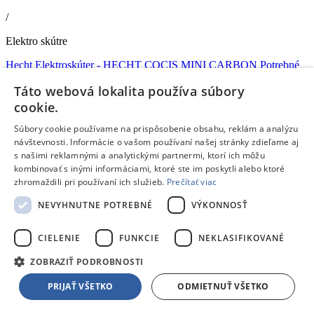
/
Elektro skútre
Hecht Elektroskúter - HECHT COCIS MINI CARBON Potrebné
EČV
Táto webová lokalita používa súbory
Doprava zdarma
Ušetríš
cookie.
‐20%
919,99 €
Súbory cookie používame na prispôsobenie obsahu, reklám a analýzu
návštevnosti. Informácie o vašom používaní našej stránky zdieľame aj
s našimi reklamnými a analytickými partnermi, ktorí ich môžu
Na objednávku
kombinovať s inými informáciami, ktoré ste im poskytli alebo ktoré
735,00 €
s DPH
zhromaždili pri používaní ich služieb.
Prečítať viac
Pridať do košíka
NEVYHNUTNE POTREBNÉ
VÝKONNOSŤ
Porovnať
257978
CIELENIE
FUNKCIE
NEKLASIFIKOVANÉ
/
ZOBRAZIŤ PODROBNOSTI
Elektro skútre
PRIJAŤ VŠETKO
ODMIETNUŤ VŠETKO
Hecht Elektroskúter - HECHT COCIS MINI RED Potrebné EČV