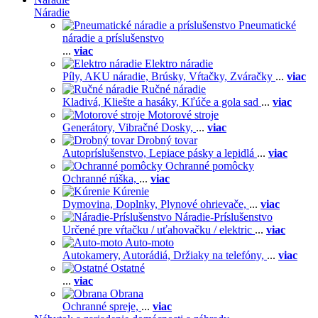
Náradie
Pneumatické
náradie a príslušenstvo
...
viac
Elektro náradie
Píly,
AKU náradie,
Brúsky,
Vŕtačky,
Zváračky
...
viac
Ručné náradie
Kladivá,
Kliešte a hasáky,
Kľúče a gola sad
...
viac
Motorové stroje
Generátory,
Vibračné Dosky,
...
viac
Drobný tovar
Autopríslušenstvo,
Lepiace pásky a lepidlá
...
viac
Ochranné pomôcky
Ochranné rúška,
...
viac
Kúrenie
Dymovina,
Doplnky,
Plynové ohrievače,
...
viac
Náradie-Príslušenstvo
Určené pre vŕtačku / uťahovačku / elektric
...
viac
Auto-moto
Autokamery,
Autorádiá,
Držiaky na telefóny,
...
viac
Ostatné
...
viac
Obrana
Ochranné spreje,
...
viac