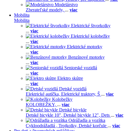
Modelárstvo
Zberateľské modely,
...
viac
Mobilita
Mobilita
Elektrické štvorkolky
...
viac
Elektrické kolobežky
...
viac
Elektrické motorky
...
viac
Benzínové motorky
...
viac
Seniorské vozidlá
...
viac
Elektro skútre
...
viac
Detské vozidlá
Elektrické autíčka,
Elektrické traktory,
Š
...
viac
Kolobežky
KOLOBEŽKY,
...
viac
Detské bicykle
Detské bicykle 10",
Detské bicykle 12",
Dets
...
viac
Odrážadla a vozítka
Cykloodrážadlá ,
Trojkolky,
Detské korčule
...
viac
Pre deti a štvornohých miláčikov