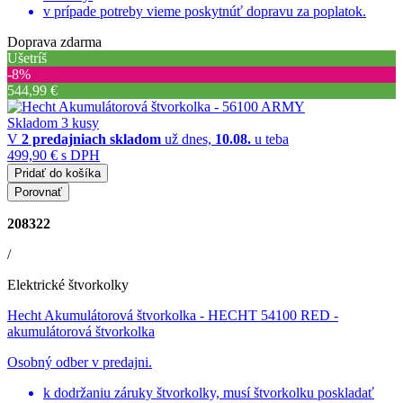
v prípade potreby vieme poskytnúť dopravu za poplatok.
Doprava zdarma
Ušetríš
‐8%
544,99 €
Skladom 3 kusy
V
2 predajniach
skladom
už dnes,
10.08.
u teba
499,90 €
s DPH
Pridať do košíka
Porovnať
208322
/
Elektrické štvorkolky
Hecht Akumulátorová štvorkolka - HECHT 54100 RED
-
akumulátorová štvorkolka
Osobný odber v predajni.
k dodržaniu záruky štvorkolky, musí štvorkolku poskladať