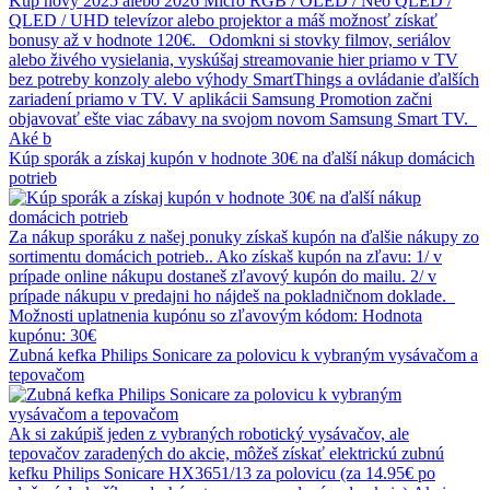
Kúp nový 2025 alebo 2026 Micro RGB / OLED / Neo QLED /
QLED / UHD televízor alebo projektor a máš možnosť získať
bonusy až v hodnote 120€. Odomkni si stovky filmov, seriálov
alebo živého vysielania, vyskúšaj streamovanie hier priamo v TV
bez potreby konzoly alebo výhody SmartThings a ovládanie ďalších
zariadení priamo v TV. V aplikácii Samsung Promotion začni
objavovať ešte viac zábavy na svojom novom Samsung Smart TV.
Aké b
Kúp sporák a získaj kupón v hodnote 30€ na ďalší nákup domácich
potrieb
Za nákup sporáku z našej ponuky získaš kupón na ďalšie nákupy zo
sortimentu domácich potrieb.. Ako získaš kupón na zľavu: 1/ v
prípade online nákupu dostaneš zľavový kupón do mailu. 2/ v
prípade nákupu v predajni ho nájdeš na pokladničnom doklade.
Možnosti uplatnenia kupónu so zľavovým kódom: Hodnota
kupónu: 30€
Zubná kefka Philips Sonicare za polovicu k vybraným vysávačom a
tepovačom
Ak si zakúpiš jeden z vybraných robotický vysávačov, ale
tepovačov zaradených do akcie, môžeš získať elektrickú zubnú
kefku Philips Sonicare HX3651/13 za polovicu (za 14.95€ po