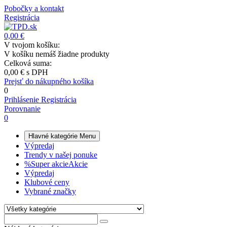
Pobočky a kontakt
Registrácia
0,00 €
V tvojom košíku:
V košíku nemáš žiadne produkty
Celková suma:
0,00 €
s DPH
Prejsť do nákupného košíka
0
Prihlásenie
Registrácia
Porovnanie
0
Hlavné kategórie
Menu
Výpredaj
Trendy v našej ponuke
%
Super akcie
Akcie
Výpredaj
Klubové ceny
Vybrané značky