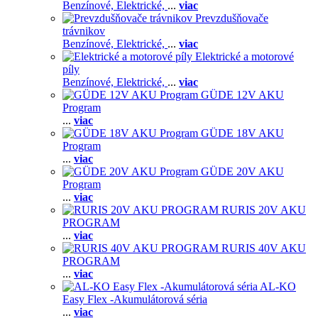
Benzínové,
Elektrické,
...
viac
Prevzdušňovače
trávnikov
Benzínové,
Elektrické,
...
viac
Elektrické a motorové
píly
Benzínové,
Elektrické,
...
viac
GÜDE 12V AKU
Program
...
viac
GÜDE 18V AKU
Program
...
viac
GÜDE 20V AKU
Program
...
viac
RURIS 20V AKU
PROGRAM
...
viac
RURIS 40V AKU
PROGRAM
...
viac
AL-KO
Easy Flex -Akumulátorová séria
...
viac