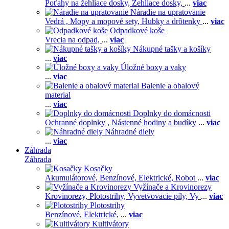
Poťahy na žehliace dosky,
Žehliace dosky,
...
viac
Náradie na upratovanie
Vedrá ,
Mopy a mopové sety,
Hubky a drôtenky
...
viac
Odpadkové koše
Vrecia na odpad,
...
viac
Nákupné tašky a košíky
...
viac
Úložné boxy a vaky
...
viac
Balenie a obalový
material
...
viac
Doplnky do domácnosti
Ochranné doplnky ,
Nástenné hodiny a budíky
...
viac
Náhradné diely
...
viac
Záhrada
Záhrada
Kosačky
Akumulátorové,
Benzínové,
Elektrické,
Robot
...
viac
Vyžínače a Krovinorezy
Krovinorezy,
Plotostrihy,
Vyvetvovacie píly,
Vy
...
viac
Plotostrihy
Benzínové,
Elektrické,
...
viac
Kultivátory