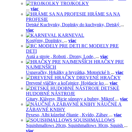
TROJKOLKY
...
viac
HRÁME SA NA
PROFESIE
Detské Kuchynky,
Doplnky do kuchynky,
Detský
...
viac
KARNEVAL
Kostýmy,
Doplnky,
...
viac
RC MODELY PRE
DETI
Autá a stroje ,
Roboti ,
Drony,
Lode,
...
viac
HRAČKY PRE
NAJMENŠÍCH
Uspavačky,
Hrkálky a hryzátka,
Motorické h
...
viac
DREVENÉ HRAČKY
Drevené vláčiky a koľajnice,
Hojdacie ko
...
viac
DETSKÉ
HUDOBNÉ NÁSTROJE
Gitary,
Klávesy,
Bicie súpravy a bubny,
Mikrof
...
viac
NÁUČNÉ A
ZÁBAVNÉ KNIHY
Pexeso,
Albi kúzelné čítanie ,
Kvído,
Zábav
...
viac
SQUISHMALLOWS
Squishmallows 20cm,
Squishmallows 30cm,
Squish
...
viac