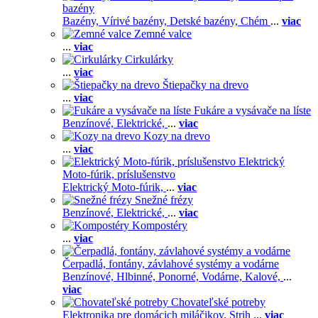
bazény
Bazény,
Vírivé bazény,
Detské bazény,
Chém
...
viac
Zemné valce
...
viac
Cirkulárky
...
viac
Štiepačky na drevo
...
viac
Fukáre a vysávače na líste
Benzínové,
Elektrické,
...
viac
Kozy na drevo
...
viac
Elektrický
Moto-fúrik, príslušenstvo
Elektrický Moto-fúrik,
...
viac
Snežné frézy
Benzínové,
Elektrické,
...
viac
Kompostéry
...
viac
Čerpadlá, fontány, závlahové systémy a vodárne
Benzínové,
Hlbinné,
Ponorné,
Vodárne,
Kalové,
...
viac
Chovateľské potreby
Elektronika pre domácich miláčikov,
Strih
...
viac