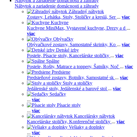
Nábytok a zariadenie domácnosti a záhrady
Nábytok a zariadenie domácnosti a záhrady
Záhradný nábytok
Zostavy,
Lehátka,
Stoly,
Stoličky a kreslá,
Ser
...
viac
Kuchyne
Kuchyne MiniMax,
Vystavené kuchyne,
Drezy a d
...
viac
Obývačky
Obývačkové zostavy,
Samostatné skrinky,
Ko
...
viac
Detské izby
Postele,
Písacie stoly,
Kancelárske stoličky
...
viac
Spálne
Postele,
Rošty,
Matrace a toppery,
Šatníky,
Noč
...
viac
Predsiene
Predsieňové zostavy,
Botníky,
Samostatné sk
...
viac
Stoly a stoličky
Jedálenské stoly,
Jedálenské a barové stol
...
viac
Sedačky
...
viac
Písacie stoly
...
viac
Kancelársky nábytok
Kancelárske stoličky,
Konferenčné stoličky
...
viac
Vešiaky a doplnky
...
viac