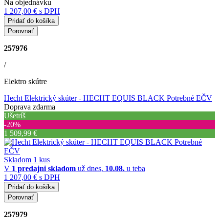
Na objednávku
1 207,00 €
s DPH
Pridať do košíka
Porovnať
257976
/
Elektro skútre
Hecht Elektrický skúter - HECHT EQUIS BLACK Potrebné EČV
Doprava zdarma
Ušetríš
‐20%
1 509,99 €
Skladom 1 kus
V
1 predajni
skladom
už dnes,
10.08.
u teba
1 207,00 €
s DPH
Pridať do košíka
Porovnať
257979