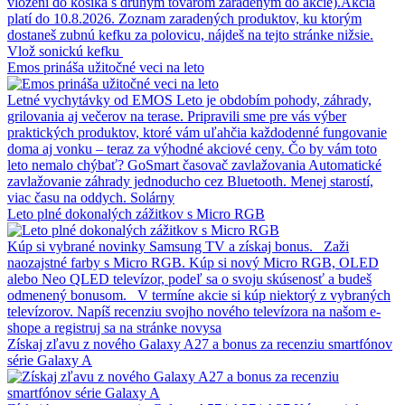
vložení do košíka s druhým tovarom zaradeným do akcie).Akcia
platí do 10.8.2026. Zoznam zaradených produktov, ku ktorým
dostaneš zubnú kefku za polovicu, nájdeš na tejto stránke nižsie.
Vlož sonickú kefku
Emos prináša užitočné veci na leto
Letné vychytávky od EMOS Leto je obdobím pohody, záhrady,
grilovania aj večerov na terase. Pripravili sme pre vás výber
praktických produktov, ktoré vám uľahčia každodenné fungovanie
doma aj vonku – teraz za výhodné akciové ceny. Čo by vám toto
leto nemalo chýbať? GoSmart časovač zavlažovania Automatické
zavlažovanie záhrady jednoducho cez Bluetooth. Menej starostí,
viac času na oddych. Solárny
Leto plné dokonalých zážitkov s Micro RGB
Kúp si vybrané novinky Samsung TV a získaj bonus. Zaži
naozajstné farby s Micro RGB. Kúp si nový Micro RGB, OLED
alebo Neo QLED televízor, podeľ sa o svoju skúsenosť a budeš
odmenený bonusom. V termíne akcie si kúp niektorý z vybraných
televízorov. Napíš recenziu svojho nového televízora na našom e-
shope a registruj sa na stránke novysa
Získaj zľavu z nového Galaxy A27 a bonus za recenziu smartfónov
série Galaxy A