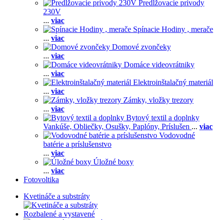
Predlžovacie prívody
230V
...
viac
Spínacie Hodiny , merače
...
viac
Domové zvončeky
...
viac
Domáce videovrátniky
...
viac
Elektroinštalačný materiál
...
viac
Zámky, vložky trezory
...
viac
Bytový textil a doplnky
Vankúše,
Obliečky,
Osušky,
Paplóny,
Príslušen
...
viac
Vodovodné
batérie a príslušenstvo
...
viac
Úložné boxy
...
viac
Fotovoltika
Kvetináče a substráty
Rozbalené a vystavené