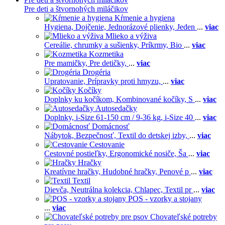
Pre deti a štvornohých miláčikov
Kŕmenie a hygiena
Hygiena,
Dojčenie,
Jednorázové plienky,
Jeden
...
viac
Mlieko a výživa
Cereálie, chrumky a sušienky,
Príkrmy,
Bio
...
viac
Kozmetika
Pre mamičky,
Pre detičky,
...
viac
Drogéria
Upratovanie,
Prípravky proti hmyzu,
...
viac
Kočíky
Doplnky ku kočíkom,
Kombinované kočíky,
S
...
viac
Autosedačky
Doplnky,
i-Size 61-150 cm / 9-36 kg,
i-Size 40
...
viac
Domácnosť
Nábytok,
Bezpečnosť,
Textil do detskej izby,
...
viac
Cestovanie
Cestovné postieľky,
Ergonomické nosiče,
Ša
...
viac
Hračky
Kreatívne hračky,
Hudobné hračky,
Penové p
...
viac
Textil
Dievča,
Neutrálna kolekcia,
Chlapec,
Textil pr
...
viac
POS - vzorky a stojany
...
viac
Chovateľské potreby