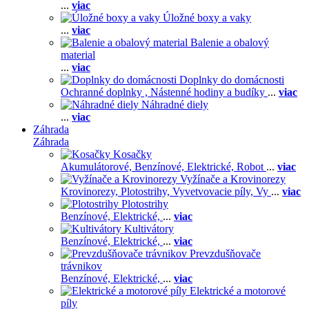
...
viac
Úložné boxy a vaky
...
viac
Balenie a obalový
material
...
viac
Doplnky do domácnosti
Ochranné doplnky ,
Nástenné hodiny a budíky
...
viac
Náhradné diely
...
viac
Záhrada
Záhrada
Kosačky
Akumulátorové,
Benzínové,
Elektrické,
Robot
...
viac
Vyžínače a Krovinorezy
Krovinorezy,
Plotostrihy,
Vyvetvovacie píly,
Vy
...
viac
Plotostrihy
Benzínové,
Elektrické,
...
viac
Kultivátory
Benzínové,
Elektrické,
...
viac
Prevzdušňovače
trávnikov
Benzínové,
Elektrické,
...
viac
Elektrické a motorové
píly