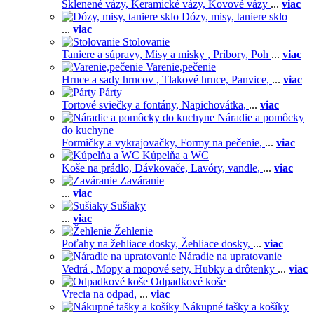
Sklenené vázy,
Keramické vázy,
Kovové vázy
...
viac
Dózy, misy, taniere sklo
...
viac
Stolovanie
Taniere a súpravy,
Misy a misky ,
Príbory,
Poh
...
viac
Varenie,pečenie
Hrnce a sady hrncov ,
Tlakové hrnce,
Panvice,
...
viac
Párty
Tortové sviečky a fontány,
Napichovátka,
...
viac
Náradie a pomôcky
do kuchyne
Formičky a vykrajovačky,
Formy na pečenie,
...
viac
Kúpelňa a WC
Koše na prádlo,
Dávkovače,
Lavóry, vandle,
...
viac
Zaváranie
...
viac
Sušiaky
...
viac
Žehlenie
Poťahy na žehliace dosky,
Žehliace dosky,
...
viac
Náradie na upratovanie
Vedrá ,
Mopy a mopové sety,
Hubky a drôtenky
...
viac
Odpadkové koše
Vrecia na odpad,
...
viac
Nákupné tašky a košíky