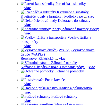
Pareniská a skleníky
...
viac
Kvetináče a substráty
Kvetináče, obaly a hrantíky ,
Podložky po
...
viac
Dekorácie do záhrady
...
viac
Záhradné traktory, ridery
...
viac
Voziky, fúriky a
transportéry
...
viac
Vysokotlakové
čističe (WAPky)
Benzínové,
Elektrické,
...
viac
Záhradné náradie
Nožnice a štepárske nože,
Obrábanie pôdy
...
viac
Ochranné pomôcky
...
viac
Postrekovače
...
viac
Hadice a príslušenstvo
...
viac
Poštové schránky
...
viac
Záhradné domčeky