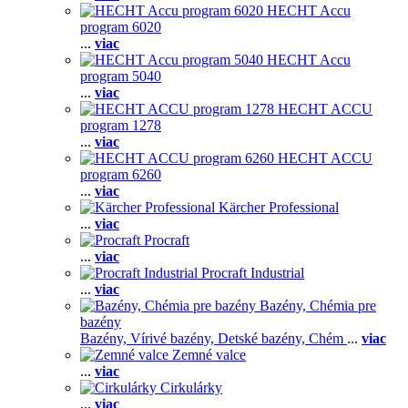
HECHT Accu
program 6020
...
viac
HECHT Accu
program 5040
...
viac
HECHT ACCU
program 1278
...
viac
HECHT ACCU
program 6260
...
viac
Kärcher Professional
...
viac
Procraft
...
viac
Procraft Industrial
...
viac
Bazény, Chémia pre
bazény
Bazény,
Vírivé bazény,
Detské bazény,
Chém
...
viac
Zemné valce
...
viac
Cirkulárky
...
viac