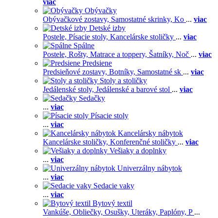
viac
Obývačky
Obývačkové zostavy,
Samostatné skrinky,
Ko
...
viac
Detské izby
Postele,
Písacie stoly,
Kancelárske stoličky
...
viac
Spálne
Postele,
Rošty,
Matrace a toppery,
Šatníky,
Noč
...
viac
Predsiene
Predsieňové zostavy,
Botníky,
Samostatné sk
...
viac
Stoly a stoličky
Jedálenské stoly,
Jedálenské a barové stol
...
viac
Sedačky
...
viac
Písacie stoly
...
viac
Kancelársky nábytok
Kancelárske stoličky,
Konferenčné stoličky
...
viac
Vešiaky a doplnky
...
viac
Univerzálny nábytok
...
viac
Sedacie vaky
...
viac
Bytový textil
Vankúše,
Obliečky,
Osušky,
Uteráky,
Paplóny,
P
...