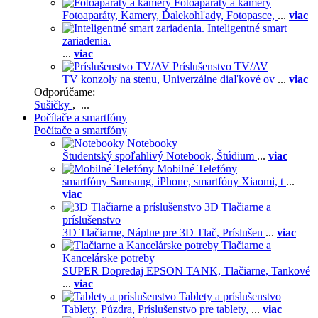
Fotoaparáty a kamery
Fotoaparáty,
Kamery,
Ďalekohľady,
Fotopasce,
...
viac
Inteligentné smart
zariadenia.
...
viac
Príslušenstvo TV/AV
TV konzoly na stenu,
Univerzálne diaľkové ov
...
viac
Odporúčame:
Sušičky
, ...
Počítače a smartfóny
Počítače a smartfóny
Notebooky
Študentský spoľahlivý Notebook,
Štúdium
...
viac
Mobilné Telefóny
smartfóny Samsung,
iPhone,
smartfóny Xiaomi,
t
...
viac
3D Tlačiarne a
príslušenstvo
3D Tlačiarne,
Náplne pre 3D Tlač,
Príslušen
...
viac
Tlačiarne a
Kancelárske potreby
SUPER Dopredaj EPSON TANK,
Tlačiarne,
Tankové
...
viac
Tablety a príslušenstvo
Tablety,
Púzdra,
Príslušenstvo pre tablety,
...
viac