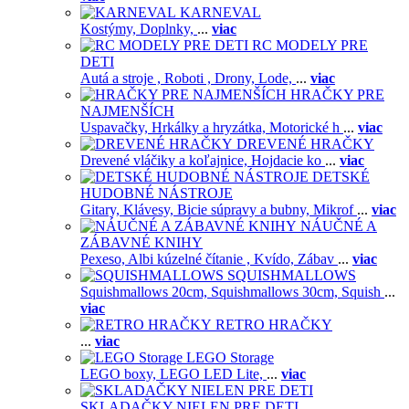
KARNEVAL
Kostýmy,
Doplnky,
...
viac
RC MODELY PRE
DETI
Autá a stroje ,
Roboti ,
Drony,
Lode,
...
viac
HRAČKY PRE
NAJMENŠÍCH
Uspavačky,
Hrkálky a hryzátka,
Motorické h
...
viac
DREVENÉ HRAČKY
Drevené vláčiky a koľajnice,
Hojdacie ko
...
viac
DETSKÉ
HUDOBNÉ NÁSTROJE
Gitary,
Klávesy,
Bicie súpravy a bubny,
Mikrof
...
viac
NÁUČNÉ A
ZÁBAVNÉ KNIHY
Pexeso,
Albi kúzelné čítanie ,
Kvído,
Zábav
...
viac
SQUISHMALLOWS
Squishmallows 20cm,
Squishmallows 30cm,
Squish
...
viac
RETRO HRAČKY
...
viac
LEGO Storage
LEGO boxy,
LEGO LED Lite,
...
viac
SKLADAČKY NIELEN PRE DETI