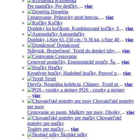
Kozmetika
Pre mamičky,
Pre detičky,
...
viac
Drogéria
Upratovanie,
Prípravky proti hmyzu,
...
viac
Kočíky
Doplnky ku kočíkom,
Kombinované kočíky,
S
...
viac
Autosedačky
Doplnky,
i-Size 61-150 cm / 9-36 kg,
i-Size 40
...
viac
Domácnosť
Nábytok,
Bezpečnosť,
Textil do detskej izby,
...
viac
Cestovanie
Cestovné postieľky,
Ergonomické nosiče,
Ša
...
viac
Hračky
Kreatívne hračky,
Hudobné hračky,
Penové p
...
viac
Textil
Dievča,
Neutrálna kolekcia,
Chlapec,
Textil pr
...
viac
POS - vzorky a stojany
...
viac
Chovateľské potreby
pre psov
Cestovanie so psom,
Maškrty pre psov,
Obojky
...
viac
Chovateľské
potreby pre mačky
Toalety pre mačky,
...
viac
Školské tašky