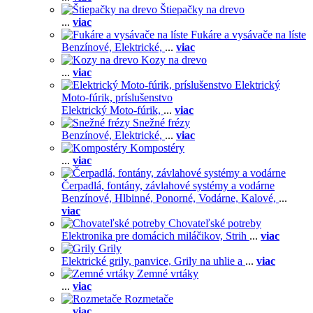
Štiepačky na drevo
...
viac
Fukáre a vysávače na líste
Benzínové,
Elektrické,
...
viac
Kozy na drevo
...
viac
Elektrický
Moto-fúrik, príslušenstvo
Elektrický Moto-fúrik,
...
viac
Snežné frézy
Benzínové,
Elektrické,
...
viac
Kompostéry
...
viac
Čerpadlá, fontány, závlahové systémy a vodárne
Benzínové,
Hlbinné,
Ponorné,
Vodárne,
Kalové,
...
viac
Chovateľské potreby
Elektronika pre domácich miláčikov,
Strih
...
viac
Grily
Elektrické grily, panvice,
Grily na uhlie a
...
viac
Zemné vrtáky
...
viac
Rozmetače
...
viac