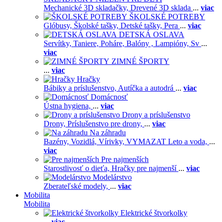
Mechanické 3D skladačky,
Drevené 3D sklada
...
viac
ŠKOLSKÉ POTREBY
Glóbusy,
Školské tašky,
Detské tašky,
Pera
...
viac
DETSKÁ OSLAVA
Servítky,
Taniere,
Poháre,
Balóny ,
Lampióny,
Sv
...
viac
ZIMNÉ ŠPORTY
...
viac
Hračky
Bábiky a príslušenstvo,
Autíčka a autodrá
...
viac
Domácnosť
Ústna hygiena,
...
viac
Drony a príslušenstvo
Drony,
Príslušenstvo pre drony,
...
viac
Na záhradu
Bazény,
Vozidlá,
Vírivky,
VYMAZAT Leto a voda,
...
viac
Pre najmenších
Starostlivosť o dieťa,
Hračky pre najmenší
...
viac
Modelárstvo
Zberateľské modely,
...
viac
Mobilita
Mobilita
Elektrické štvorkolky
...
viac