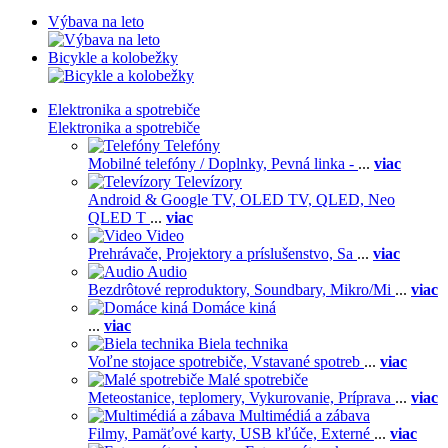
Výbava na leto
Bicykle a kolobežky
Elektronika a spotrebiče
Elektronika a spotrebiče
Telefóny
Mobilné telefóny / Doplnky,
Pevná linka -
...
viac
Televízory
Android & Google TV,
OLED TV,
QLED, Neo
QLED T
...
viac
Video
Prehrávače,
Projektory a príslušenstvo,
Sa
...
viac
Audio
Bezdrôtové reproduktory,
Soundbary,
Mikro/Mi
...
viac
Domáce kiná
...
viac
Biela technika
Voľne stojace spotrebiče,
Vstavané spotreb
...
viac
Malé spotrebiče
Meteostanice, teplomery,
Vykurovanie,
Príprava
...
viac
Multimédiá a zábava
Filmy,
Pamäťové karty,
USB kľúče,
Externé
...
viac