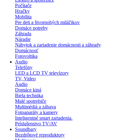
Počítače
Hračky
Mobilita
Pre deti a štvornohých miláčikov
Domáce potreby
Záhrada
Náradie
Nábytok a zariadenie domácnosti a záhrady
Domácnosť
Fotovoltika
Audio
Telefóny
LED a LCD TV televízory
TV, Video
Audio
Domáce kiná
Biela technika
Malé spotrebiče
Multimédiá a zábava
Fotoaparáty a kamery
Inteligentné smart zariadenia.
Príslušenstvo TV/AV
Soundbary
Bezdrôtové reproduktory