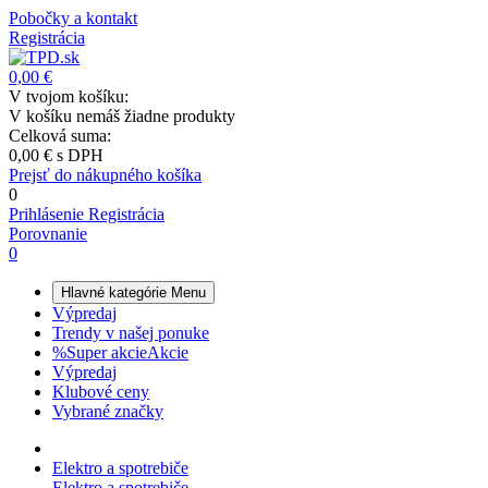
Pobočky a kontakt
Registrácia
0,00 €
V tvojom košíku:
V košíku nemáš žiadne produkty
Celková suma:
0,00 €
s DPH
Prejsť do nákupného košíka
0
Prihlásenie
Registrácia
Porovnanie
0
Hlavné kategórie
Menu
Výpredaj
Trendy v našej ponuke
%
Super akcie
Akcie
Výpredaj
Klubové ceny
Vybrané značky
Elektro a spotrebiče
Elektro a spotrebiče