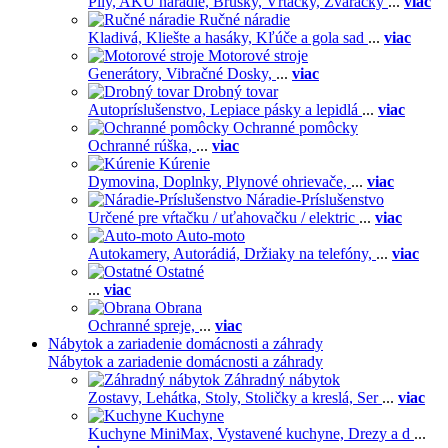
Píly,
AKU náradie,
Brúsky,
Vŕtačky,
Zváračky
...
viac
Ručné náradie
Kladivá,
Kliešte a hasáky,
Kľúče a gola sad
...
viac
Motorové stroje
Generátory,
Vibračné Dosky,
...
viac
Drobný tovar
Autopríslušenstvo,
Lepiace pásky a lepidlá
...
viac
Ochranné pomôcky
Ochranné rúška,
...
viac
Kúrenie
Dymovina,
Doplnky,
Plynové ohrievače,
...
viac
Náradie-Príslušenstvo
Určené pre vŕtačku / uťahovačku / elektric
...
viac
Auto-moto
Autokamery,
Autorádiá,
Držiaky na telefóny,
...
viac
Ostatné
...
viac
Obrana
Ochranné spreje,
...
viac
Nábytok a zariadenie domácnosti a záhrady
Nábytok a zariadenie domácnosti a záhrady
Záhradný nábytok
Zostavy,
Lehátka,
Stoly,
Stoličky a kreslá,
Ser
...
viac
Kuchyne
Kuchyne MiniMax,
Vystavené kuchyne,
Drezy a d
...