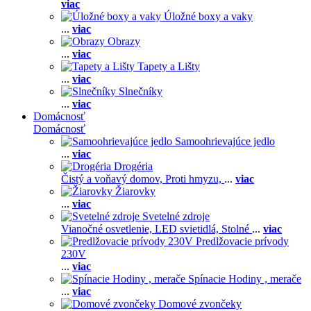
viac
Úložné boxy a vaky
...
viac
Obrazy
...
viac
Tapety a Lišty
...
viac
Slnečníky
...
viac
Domácnosť
Domácnosť
Samoohrievajúce jedlo
...
viac
Drogéria
Čistý a voňavý domov,
Proti hmyzu,
...
viac
Žiarovky
...
viac
Svetelné zdroje
Vianočné osvetlenie,
LED svietidlá,
Stolné
...
viac
Predlžovacie prívody
230V
...
viac
Spínacie Hodiny , merače
...
viac
Domové zvončeky