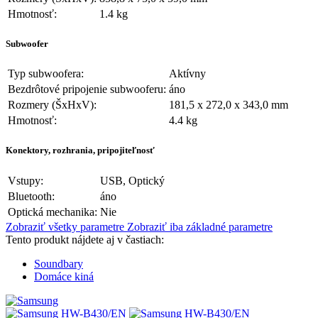
Hmotnosť:
1.4 kg
Subwoofer
Typ subwoofera:
Aktívny
Bezdrôtové pripojenie subwooferu:
áno
Rozmery (ŠxHxV):
181,5 x 272,0 x 343,0 mm
Hmotnosť:
4.4 kg
Konektory, rozhrania, pripojiteľnosť
Vstupy:
USB, Optický
Bluetooth:
áno
Optická mechanika:
Nie
Zobraziť všetky parametre
Zobraziť iba základné parametre
Tento produkt nájdete aj v častiach:
Soundbary
Domáce kiná