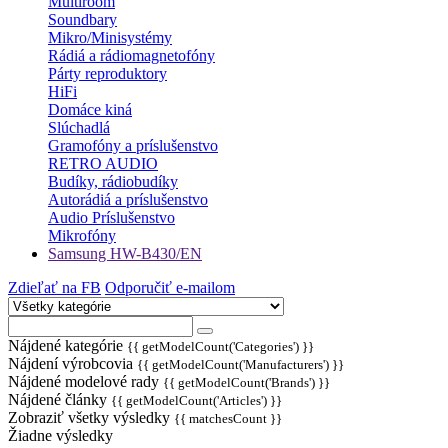
Multiroom
Soundbary
Mikro/Minisystémy
Rádiá a rádiomagnetofóny
Párty reproduktory
HiFi
Domáce kiná
Slúchadlá
Gramofóny a príslušenstvo
RETRO AUDIO
Budíky, rádiobudíky
Autorádiá a príslušenstvo
Audio Príslušenstvo
Mikrofóny
Samsung HW-B430/EN
Zdieľať na FB
Odporučiť e-mailom
Nájdené kategórie
{{ getModelCount('Categories') }}
Nájdení výrobcovia
{{ getModelCount('Manufacturers') }}
Nájdené modelové rady
{{ getModelCount('Brands') }}
Nájdené články
{{ getModelCount('Articles') }}
Zobraziť všetky výsledky
{{ matchesCount }}
Žiadne výsledky