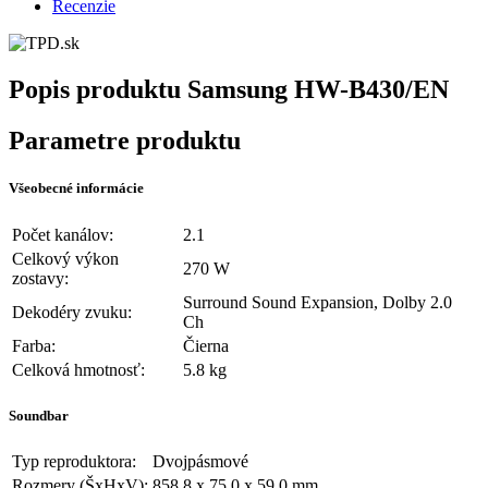
Recenzie
Popis produktu
Samsung HW-B430/EN
Parametre produktu
Všeobecné informácie
Počet kanálov:
2.1
Celkový výkon
270 W
zostavy:
Surround Sound Expansion, Dolby 2.0
Dekodéry zvuku:
Ch
Farba:
Čierna
Celková hmotnosť:
5.8 kg
Soundbar
Typ reproduktora:
Dvojpásmové
Rozmery (ŠxHxV):
858,8 x 75,0 x 59,0 mm