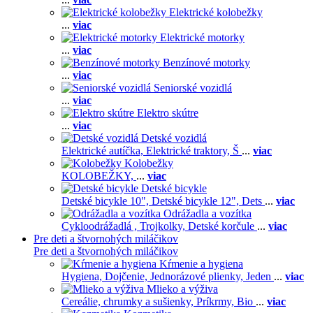
Elektrické kolobežky
...
viac
Elektrické motorky
...
viac
Benzínové motorky
...
viac
Seniorské vozidlá
...
viac
Elektro skútre
...
viac
Detské vozidlá
Elektrické autíčka,
Elektrické traktory,
Š
...
viac
Kolobežky
KOLOBEŽKY,
...
viac
Detské bicykle
Detské bicykle 10",
Detské bicykle 12",
Dets
...
viac
Odrážadla a vozítka
Cykloodrážadlá ,
Trojkolky,
Detské korčule
...
viac
Pre deti a štvornohých miláčikov
Pre deti a štvornohých miláčikov
Kŕmenie a hygiena
Hygiena,
Dojčenie,
Jednorázové plienky,
Jeden
...
viac
Mlieko a výživa
Cereálie, chrumky a sušienky,
Príkrmy,
Bio
...
viac