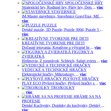
SPOLOČENSKÉ HRY
Strategické hry,
Rodinné hry,
Párty hry,
Dets
...
viac
STAVEBNICE
iM.Master stavebnice,
Stavebnice GraviTrax,
ME
...
viac
PUZZLE
Detské puzzle,
3D Puzzle,
Puzzle 300d,
Puzzle 5
...
viac
KREATÍVNE TVORENIE PRE DETI
Dočasné tetovania,
Kreatívne a výtvarné hr
...
viac
FIGÚRKY A
ZVIERATKÁ
Hrdinovia,
Z rozprávok,
Schleich,
Safari zviera
...
viac
VEDECKÉ A TECHNICKÉ HRAČKY
Elektronické hračky,
Mikroskopy,
...
viac
PLYŠOVÉ HRAČKY
PLAY ECO Plyšové hračky,
Plyšové hračky s
...
viac
TROJKOLKY
...
viac
HRÁME SA NA
PROFESIE
Detské Kuchynky,
Doplnky do kuchynky,
Detský
...
viac