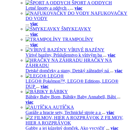
ŠPORT A ODDYCH
Letné športy a oddych ,
...
viac
NAFUKOVAČKY
DO VODY
...
viac
ŠMYKĽAVKY
...
viac
TRAMPOLÍNY
...
viac
VÍRIVÉ BAZÉNY
Vírivé bazény,
Príslušenstvo k vírivým ba
...
viac
HRAČKY NA
ZÁHRADU
Detské domčeky a stany,
Detský záhradný ná
...
viac
LEGO®
LEGO® Pokémon™,
LEGO® Editions,
LEGO®
DUP
...
viac
BÁBIKY
Bábiky Baby Born,
Bábiky Baby Annabell,
Bábi
...
viac
AUTÍČKA
Garáže a hracie sety,
Technické stroje a a
...
viac
Z FILMOV,
HIER A ROZPRÁVOK
Gabby a jej kúzelný domček,
Ako vycvičiť
...
viac