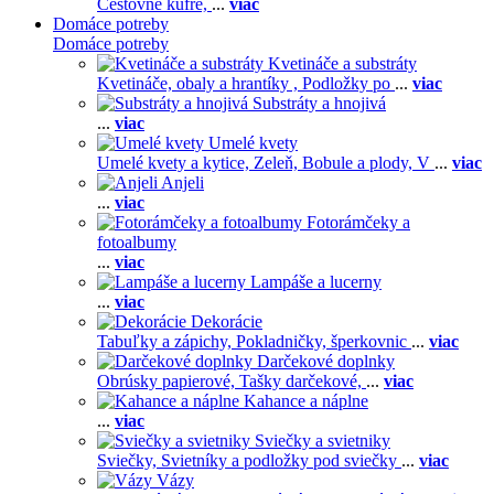
Cestovné kufre,
...
viac
Domáce potreby
Domáce potreby
Kvetináče a substráty
Kvetináče, obaly a hrantíky ,
Podložky po
...
viac
Substráty a hnojivá
...
viac
Umelé kvety
Umelé kvety a kytice,
Zeleň,
Bobule a plody,
V
...
viac
Anjeli
...
viac
Fotorámčeky a
fotoalbumy
...
viac
Lampáše a lucerny
...
viac
Dekorácie
Tabuľky a zápichy,
Pokladničky, šperkovnic
...
viac
Darčekové doplnky
Obrúsky papierové,
Tašky darčekové,
...
viac
Kahance a náplne
...
viac
Sviečky a svietniky
Sviečky,
Svietníky a podložky pod sviečky
...
viac
Vázy