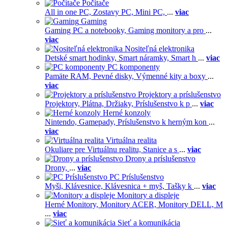
Počítače
All in one PC,
Zostavy PC,
Mini PC,
...
viac
Gaming
Gaming PC a notebooky,
Gaming monitory a pro
...
viac
Nositeľná elektronika
Detské smart hodinky,
Smart náramky,
Smart h
...
viac
PC komponenty
Pamäte RAM,
Pevné disky,
Výmenné kity a boxy
...
viac
Projektory a príslušenstvo
Projektory,
Plátna,
Držiaky,
Príslušenstvo k p
...
viac
Herné konzoly
Nintendo,
Gamepady,
Príslušenstvo k herným kon
...
viac
Virtuálna realita
Okuliare pre Virtuálnu realitu,
Stanice a s
...
viac
Drony a príslušenstvo
Drony,
...
viac
PC Príslušenstvo
Myši,
Klávesnice,
Klávesnica + myš,
Tašky k
...
viac
Monitory a displeje
Herné Monitory,
Monitory ACER,
Monitory DELL,
M
...
viac
Sieť a komunikácia