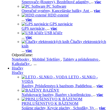
Smerovače (Routery),
Bezdrôtové adaptéry,
...
viac
PC Software
Operačné systémy,
Kancelárske balíky,
Ant
...
viac
HDD externé
...
viac
GPS navigácie
GPS navigácie,
...
viac
USB kľúče
...
viac
Čítačky elektronických
kníh
...
viac
Odporúčame:
Notebooky
,
Mobilné Telefóny
,
Tablety a príslušenstvo
,
Kalkulačky
, ...
Hračky
Hračky
LETO - SLNKO -
VODA
Bazény,
Príslušenstvo k bazénom,
Paddleboa
...
viac
BAZÉNY
Nafukovacie bazény,
Bazény s konštrukciou,
...
viac
PRISLUŠENSTVO K BÁZENOM
Solárne plachty,
Krycie plachty ,
Schodíky,
Vy
...
viac