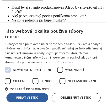
Kúpil by si si tento produkt znova? Alebo by si zvažoval iný?
Prečo?
Aký je tvoj celkový pocit z používania produktu?
Na čo je potrebné pri kúpe myslieť?
Pre akého zákazníka je tento produkt vhodný?
Táto webová lokalita používa súbory
Odoslať hodnotenie
cookie.
Ďakujeme, tvoje hodnotenie bolo odoslané.
Blog
De’Longhi ECAM450.65.S Eletta Explore
Súbory cookie používame na prispôsobenie obsahu, reklám a analýzu
návštevnosti. Informácie o vašom používaní našej stránky zdieľame aj
Nový automatický kávovar Eletta Explore od spoločnosti
s našimi reklamnými a analytickými partnermi, ktorí ich môžu
De'Longhi ponúka viac ako 50 nápojov.
kombinovať s inými informáciami, ktoré ste im poskytli alebo ktoré
zhromaždili pri používaní ich služieb.
Prečítať viac
Čítať článok
NEVYHNUTNE POTREBNÉ
VÝKONNOSŤ
Blog
Navigačné schopnosti robotických kosačiek Ecovacs
Inteligentné robotické kosačky Ecovacs sa navigujú a kosia bez
CIELENIE
FUNKCIE
NEKLASIFIKOVANÉ
potreby inštalácie obvodových káblov. Zabudnite na zložitú,
finančne nákladnú a dlhotrvajúcu inštaláciu. Robotická kosačka je
ZOBRAZIŤ PODROBNOSTI
pripravená už za pár minút. Inteligentné plánovanie kosenia,
vyhýbanie sa prekážkam či zakázané zóny sú pri robotických
PRIJAŤ VŠETKO
ODMIETNUŤ VŠETKO
kosačkách Ecovacs samozrejmosťou.