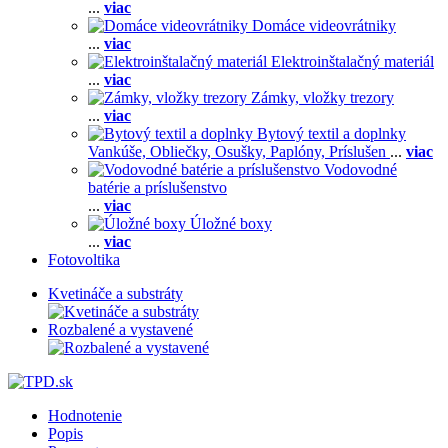
...
viac
Domáce videovrátniky
...
viac
Elektroinštalačný materiál
...
viac
Zámky, vložky trezory
...
viac
Bytový textil a doplnky
Vankúše,
Obliečky,
Osušky,
Paplóny,
Príslušen
...
viac
Vodovodné
batérie a príslušenstvo
...
viac
Úložné boxy
...
viac
Fotovoltika
Kvetináče a substráty
Rozbalené a vystavené
Hodnotenie
Popis