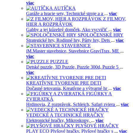
viac
AUTÍČKA
Garáže a hracie sety,
Technické stroje a a
...
viac
Z FILMOV,
HIER A ROZPRÁVOK
Gabby a jej kúzelný domček,
Ako vycvičiť
...
viac
SPOLOČENSKÉ HRY
Strategické hry,
Rodinné hry,
Párty hry,
Dets
...
viac
STAVEBNICE
iM.Master stavebnice,
Stavebnice GraviTrax,
ME
...
viac
PUZZLE
Detské puzzle,
3D Puzzle,
Puzzle 300d,
Puzzle 5
...
viac
KREATÍVNE TVORENIE PRE DETI
Dočasné tetovania,
Kreatívne a výtvarné hr
...
viac
FIGÚRKY A
ZVIERATKÁ
Hrdinovia,
Z rozprávok,
Schleich,
Safari zviera
...
viac
VEDECKÉ A TECHNICKÉ HRAČKY
Elektronické hračky,
Mikroskopy,
...
viac
PLYŠOVÉ HRAČKY
PLAY ECO Plyšové hračky,
Plyšové hračky s
...
viac