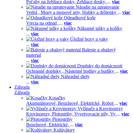
Poťahy na žehliace dosky,
Žehliace dosky,
...
viac
Náradie na upratovanie
Vedrá ,
Mopy a mopové sety,
Hubky a drôtenky
...
viac
Odpadkové koše
Vrecia na odpad,
...
viac
Nákupné tašky a košíky
...
viac
Úložné boxy a vaky
...
viac
Balenie a obalový
material
...
viac
Doplnky do domácnosti
Ochranné doplnky ,
Nástenné hodiny a budíky
...
viac
Náhradné diely
...
viac
Záhrada
Záhrada
Kosačky
Akumulátorové,
Benzínové,
Elektrické,
Robot
...
viac
Vyžínače a Krovinorezy
Krovinorezy,
Plotostrihy,
Vyvetvovacie píly,
Vy
...
viac
Plotostrihy
Benzínové,
Elektrické,
...
viac
Kultivátory