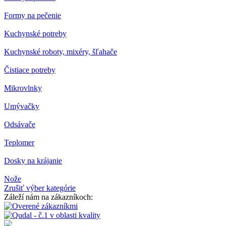
Formy na pečenie
Kuchynské potreby
Kuchynské roboty, mixéry, šľahače
Čistiace potreby
Mikrovlnky
Umývačky
Odsávače
Teplomer
Dosky na krájanie
Nože
Zrušiť výber kategórie
Záleží nám na zákazníkoch: