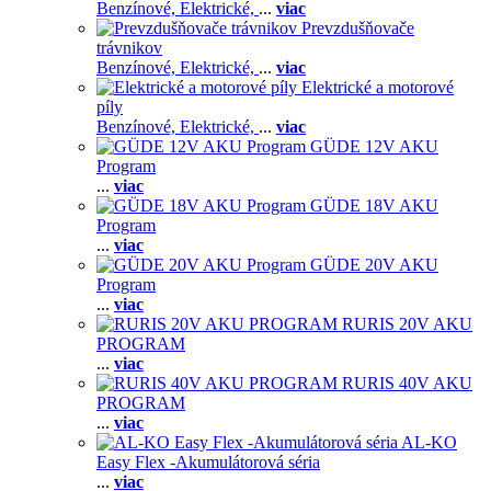
Benzínové,
Elektrické,
...
viac
Prevzdušňovače
trávnikov
Benzínové,
Elektrické,
...
viac
Elektrické a motorové
píly
Benzínové,
Elektrické,
...
viac
GÜDE 12V AKU
Program
...
viac
GÜDE 18V AKU
Program
...
viac
GÜDE 20V AKU
Program
...
viac
RURIS 20V AKU
PROGRAM
...
viac
RURIS 40V AKU
PROGRAM
...
viac
AL-KO
Easy Flex -Akumulátorová séria
...
viac