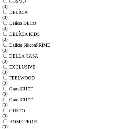
COSMO
(
0
)
DELÍCIA
(
0
)
Delícia DECO
(
0
)
DELÍCIA KIDS
(
0
)
Delícia SiliconPRIME
(
0
)
DELLA CASA
(
0
)
EXCLUSIVE
(
0
)
FEELWOOD
(
0
)
GrandCHEF
(
0
)
GrandCHEF+
(
0
)
GUSTO
(
0
)
HOME PROFI
(
0
)