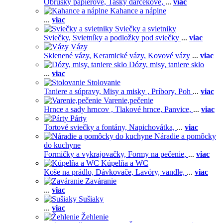
Obrúsky papierové,
Tašky darčekové,
...
viac
Kahance a náplne
...
viac
Sviečky a svietniky
Sviečky,
Svietníky a podložky pod sviečky
...
viac
Vázy
Sklenené vázy,
Keramické vázy,
Kovové vázy
...
viac
Dózy, misy, taniere sklo
...
viac
Stolovanie
Taniere a súpravy,
Misy a misky ,
Príbory,
Poh
...
viac
Varenie,pečenie
Hrnce a sady hrncov ,
Tlakové hrnce,
Panvice,
...
viac
Párty
Tortové sviečky a fontány,
Napichovátka,
...
viac
Náradie a pomôcky
do kuchyne
Formičky a vykrajovačky,
Formy na pečenie,
...
viac
Kúpelňa a WC
Koše na prádlo,
Dávkovače,
Lavóry, vandle,
...
viac
Zaváranie
...
viac
Sušiaky
...
viac
Žehlenie