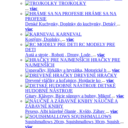
TROJKOLKY
...
viac
HRÁME SA NA
PROFESIE
Detské Kuchynky,
Doplnky do kuchynky,
Detský
...
viac
KARNEVAL
Kostýmy,
Doplnky,
...
viac
RC MODELY PRE
DETI
Autá a stroje ,
Roboti ,
Drony,
Lode,
...
viac
HRAČKY PRE
NAJMENŠÍCH
Uspavačky,
Hrkálky a hryzátka,
Motorické h
...
viac
DREVENÉ HRAČKY
Drevené vláčiky a koľajnice,
Hojdacie ko
...
viac
DETSKÉ
HUDOBNÉ NÁSTROJE
Gitary,
Klávesy,
Bicie súpravy a bubny,
Mikrof
...
viac
NÁUČNÉ A
ZÁBAVNÉ KNIHY
Pexeso,
Albi kúzelné čítanie ,
Kvído,
Zábav
...
viac
SQUISHMALLOWS
Squishmallows 20cm,
Squishmallows 30cm,
Squish
...
viac