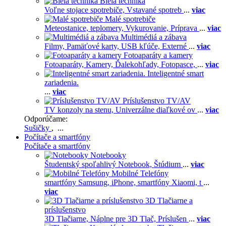
Biela technika
Voľne stojace spotrebiče,
Vstavané spotreb
...
viac
Malé spotrebiče
Meteostanice, teplomery,
Vykurovanie,
Príprava
...
viac
Multimédiá a zábava
Filmy,
Pamäťové karty,
USB kľúče,
Externé
...
viac
Fotoaparáty a kamery
Fotoaparáty,
Kamery,
Ďalekohľady,
Fotopasce,
...
viac
Inteligentné smart
zariadenia.
...
viac
Príslušenstvo TV/AV
TV konzoly na stenu,
Univerzálne diaľkové ov
...
viac
Odporúčame:
Sušičky
, ...
Počítače a smartfóny
Počítače a smartfóny
Notebooky
Študentský spoľahlivý Notebook,
Štúdium
...
viac
Mobilné Telefóny
smartfóny Samsung,
iPhone,
smartfóny Xiaomi,
t
...
viac
3D Tlačiarne a
príslušenstvo
3D Tlačiarne,
Náplne pre 3D Tlač,
Príslušen
...
viac