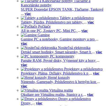
Tlačiarne a
Kancelárske potreby
SUPER Dopredaj EPSON TANK,
Tlačiarne,
Tankové
...
viac
Tablety a príslušenstvo
Tablety,
Púzdra,
Príslušenstvo pre tablety,
...
viac
Počítače
All in one PC,
Zostavy PC,
Mini PC,
...
viac
Gaming
Gaming PC a notebooky,
Gaming monitory a pro
...
viac
Nositeľná elektronika
Detské smart hodinky,
Smart náramky,
Smart h
...
viac
PC komponenty
Pamäte RAM,
Pevné disky,
Výmenné kity a boxy
...
viac
Projektory a príslušenstvo
Projektory,
Plátna,
Držiaky,
Príslušenstvo k p
...
viac
Herné konzoly
Nintendo,
Gamepady,
Príslušenstvo k herným kon
...
viac
Virtuálna realita
Okuliare pre Virtuálnu realitu,
Stanice a s
...
viac
Drony a príslušenstvo
Drony,
...
viac