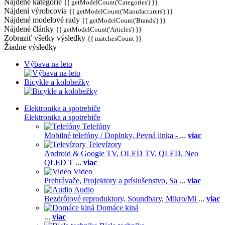
Nájdené kategórie
{{ getModelCount('Categories') }}
Nájdení výrobcovia
{{ getModelCount('Manufacturers') }}
Nájdené modelové rady
{{ getModelCount('Brands') }}
Nájdené články
{{ getModelCount('Articles') }}
Zobraziť všetky výsledky
{{ matchesCount }}
Žiadne výsledky
Výbava na leto
Bicykle a kolobežky
Elektronika a spotrebiče
Elektronika a spotrebiče
Telefóny
Mobilné telefóny / Doplnky,
Pevná linka -
...
viac
Televízory
Android & Google TV,
OLED TV,
QLED, Neo
QLED T
...
viac
Video
Prehrávače,
Projektory a príslušenstvo,
Sa
...
viac
Audio
Bezdrôtové reproduktory,
Soundbary,
Mikro/Mi
...
viac
Domáce kiná
...
viac