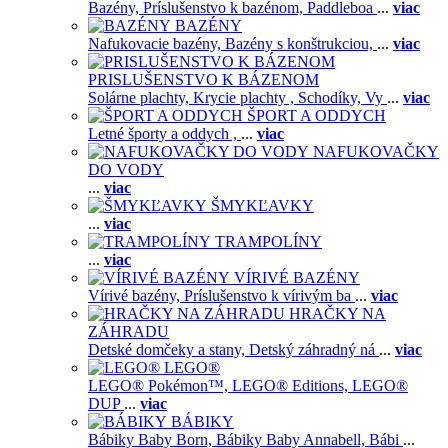
Bazény,
Príslušenstvo k bazénom,
Paddleboa
...
viac
BAZÉNY
Nafukovacie bazény,
Bazény s konštrukciou,
...
viac
PRISLUŠENSTVO K BÁZENOM
Solárne plachty,
Krycie plachty ,
Schodíky,
Vy
...
viac
ŠPORT A ODDYCH
Letné športy a oddych ,
...
viac
NAFUKOVAČKY
DO VODY
...
viac
ŠMYKĽAVKY
...
viac
TRAMPOLÍNY
...
viac
VÍRIVÉ BAZÉNY
Vírivé bazény,
Príslušenstvo k vírivým ba
...
viac
HRAČKY NA
ZÁHRADU
Detské domčeky a stany,
Detský záhradný ná
...
viac
LEGO®
LEGO® Pokémon™,
LEGO® Editions,
LEGO®
DUP
...
viac
BÁBIKY
Bábiky Baby Born,
Bábiky Baby Annabell,
Bábi
...