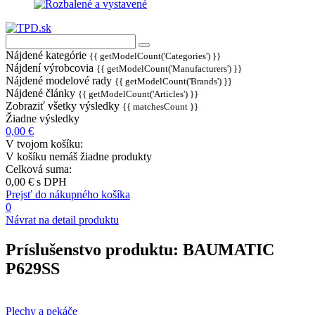
Nájdené kategórie
{{ getModelCount('Categories') }}
Nájdení výrobcovia
{{ getModelCount('Manufacturers') }}
Nájdené modelové rady
{{ getModelCount('Brands') }}
Nájdené články
{{ getModelCount('Articles') }}
Zobraziť všetky výsledky
{{ matchesCount }}
Žiadne výsledky
0,00 €
V tvojom košíku:
V košíku nemáš žiadne produkty
Celková suma:
0,00 €
s DPH
Prejsť do nákupného košíka
0
Návrat na detail produktu
Príslušenstvo produktu:
BAUMATIC
P629SS
Plechy a pekáče