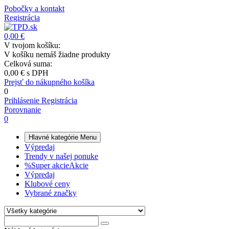
Pobočky a kontakt
Registrácia
0,00 €
V tvojom košíku:
V košíku nemáš žiadne produkty
Celková suma:
0,00 €
s DPH
Prejsť do nákupného košíka
0
Prihlásenie
Registrácia
Porovnanie
0
Hlavné kategórie
Menu
Výpredaj
Trendy v našej ponuke
%
Super akcie
Akcie
Výpredaj
Klubové ceny
Vybrané značky