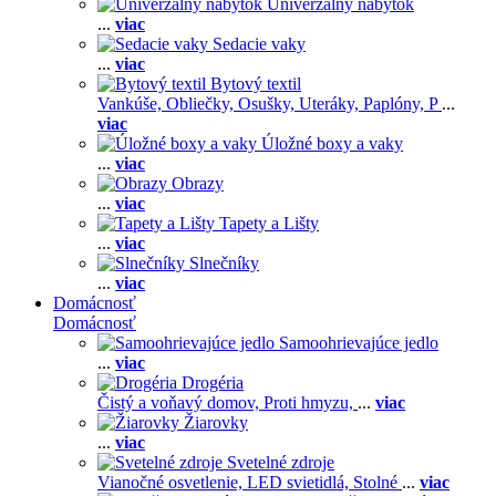
Univerzálny nábytok
...
viac
Sedacie vaky
...
viac
Bytový textil
Vankúše,
Obliečky,
Osušky,
Uteráky,
Paplóny,
P
...
viac
Úložné boxy a vaky
...
viac
Obrazy
...
viac
Tapety a Lišty
...
viac
Slnečníky
...
viac
Domácnosť
Domácnosť
Samoohrievajúce jedlo
...
viac
Drogéria
Čistý a voňavý domov,
Proti hmyzu,
...
viac
Žiarovky
...
viac
Svetelné zdroje
Vianočné osvetlenie,
LED svietidlá,
Stolné
...
viac