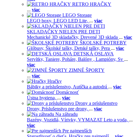
RETRO HRAČKY
...
viac
LEGO Storage
LEGO boxy,
LEGO LED Lite,
...
viac
SKLADAČKY NIELEN PRE DETI
Mechanické 3D skladačky,
Drevené 3D sklada
...
viac
ŠKOLSKÉ POTREBY
Glóbusy,
Školské tašky,
Detské tašky,
Pera
...
viac
DETSKÁ OSLAVA
Servítky,
Taniere,
Poháre,
Balóny ,
Lampióny,
Sv
...
viac
ZIMNÉ ŠPORTY
...
viac
Hračky
Bábiky a príslušenstvo,
Autíčka a autodrá
...
viac
Domácnosť
Ústna hygiena,
...
viac
Drony a príslušenstvo
Drony,
Príslušenstvo pre drony,
...
viac
Na záhradu
Bazény,
Vozidlá,
Vírivky,
VYMAZAT Leto a voda,
...
viac
Pre najmenších
Starostlivosť o dieťa,
Hračky pre najmenší
...
viac