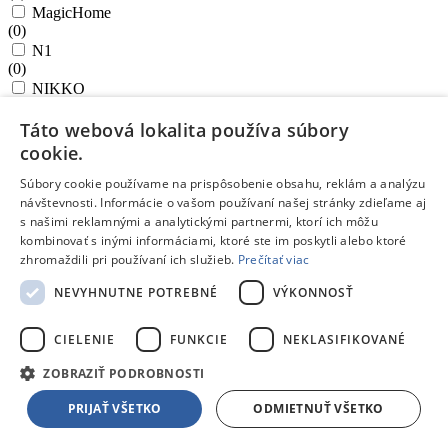
MagicHome
(
0
)
N1
(
0
)
NIKKO
(
0
)
Táto webová lokalita používa súbory
ONLINE
(
0
)
cookie.
PRECIOSO
(
0
)
Súbory cookie používame na prispôsobenie obsahu, reklám a analýzu
návštevnosti. Informácie o vašom používaní našej stránky zdieľame aj
PREMIUM
(
0
)
s našimi reklamnými a analytickými partnermi, ktorí ich môžu
kombinovať s inými informáciami, ktoré ste im poskytli alebo ktoré
PRESIDENT
(
0
)
zhromaždili pri používaní ich služieb.
Prečítať viac
PRESTO
NEVYHNUTNE POTREBNÉ
VÝKONNOSŤ
(
0
)
PRESTO Foodstyle
(
0
)
CIELENIE
FUNKCIE
NEKLASIFIKOVANÉ
PRESTO Wood
(
0
)
ZOBRAZIŤ PODROBNOSTI
Sanytol
PRIJAŤ VŠETKO
ODMIETNUŤ VŠETKO
(
0
)
SAPHIR