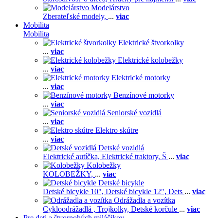
Modelárstvo
Zberateľské modely,
...
viac
Mobilita
Mobilita
Elektrické štvorkolky
...
viac
Elektrické kolobežky
...
viac
Elektrické motorky
...
viac
Benzínové motorky
...
viac
Seniorské vozidlá
...
viac
Elektro skútre
...
viac
Detské vozidlá
Elektrické autíčka,
Elektrické traktory,
Š
...
viac
Kolobežky
KOLOBEŽKY,
...
viac
Detské bicykle
Detské bicykle 10",
Detské bicykle 12",
Dets
...
viac
Odrážadla a vozítka
Cykloodrážadlá ,
Trojkolky,
Detské korčule
...
viac
Pre deti a štvornohých miláčikov