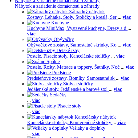
Nábytok a zariadenie domácnosti a záhrady
Nábytok a zariadenie domácnosti a záhrady
Záhradný nábytok
Zostavy,
Lehátka,
Stoly,
Stoličky a kreslá,
Ser
...
viac
Kuchyne
Kuchyne MiniMax,
Vystavené kuchyne,
Drezy a d
...
viac
Obývačky
Obývačkové zostavy,
Samostatné skrinky,
Ko
...
viac
Detské izby
Postele,
Písacie stoly,
Kancelárske stoličky
...
viac
Spálne
Postele,
Rošty,
Matrace a toppery,
Šatníky,
Noč
...
viac
Predsiene
Predsieňové zostavy,
Botníky,
Samostatné sk
...
viac
Stoly a stoličky
Jedálenské stoly,
Jedálenské a barové stol
...
viac
Sedačky
...
viac
Písacie stoly
...
viac
Kancelársky nábytok
Kancelárske stoličky,
Konferenčné stoličky
...
viac
Vešiaky a doplnky
...
viac