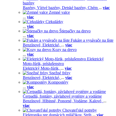
bazény
Bazény,
Vírivé bazény,
Detské bazény,
Chém
...
viac
Zemné valce
...
viac
Cirkulárky
...
viac
Štiepačky na drevo
...
viac
Fukáre a vysávače na líste
Benzínové,
Elektrické,
...
viac
Kozy na drevo
...
viac
Elektrický
Moto-fúrik, príslušenstvo
Elektrický Moto-fúrik,
...
viac
Snežné frézy
Benzínové,
Elektrické,
...
viac
Kompostéry
...
viac
Čerpadlá, fontány, závlahové systémy a vodárne
Benzínové,
Hlbinné,
Ponorné,
Vodárne,
Kalové,
...
viac
Chovateľské potreby
Elektronika pre domácich miláčikov,
Strih
...
viac