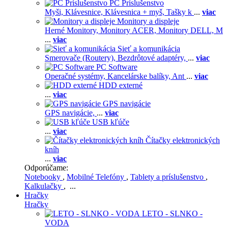
PC Príslušenstvo
Myši,
Klávesnice,
Klávesnica + myš,
Tašky k
...
viac
Monitory a displeje
Herné Monitory,
Monitory ACER,
Monitory DELL,
M
...
viac
Sieť a komunikácia
Smerovače (Routery),
Bezdrôtové adaptéry,
...
viac
PC Software
Operačné systémy,
Kancelárske balíky,
Ant
...
viac
HDD externé
...
viac
GPS navigácie
GPS navigácie,
...
viac
USB kľúče
...
viac
Čítačky elektronických
kníh
...
viac
Odporúčame:
Notebooky
,
Mobilné Telefóny
,
Tablety a príslušenstvo
,
Kalkulačky
, ...
Hračky
Hračky
LETO - SLNKO -
VODA