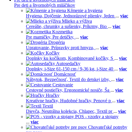
Pre deti a štvornohých miláčikov
Kŕmenie a hygiena
Hygiena,
Dojčenie,
Jednorázové plienky,
Jeden
...
viac
Mlieko a výživa
Cereálie, chrumky a sušienky,
Príkrmy,
Bio
...
viac
Kozmetika
Pre mamičky,
Pre detičky,
...
viac
Drogéria
Upratovanie,
Prípravky proti hmyzu,
...
viac
Kočíky
Doplnky ku kočíkom,
Kombinované kočíky,
S
...
viac
Autosedačky
Doplnky,
i-Size 61-150 cm / 9-36 kg,
i-Size 40
...
viac
Domácnosť
Nábytok,
Bezpečnosť,
Textil do detskej izby,
...
viac
Cestovanie
Cestovné postieľky,
Ergonomické nosiče,
Ša
...
viac
Hračky
Kreatívne hračky,
Hudobné hračky,
Penové p
...
viac
Textil
Dievča,
Neutrálna kolekcia,
Chlapec,
Textil pr
...
viac
POS - vzorky a stojany
...
viac
Chovateľské potreby