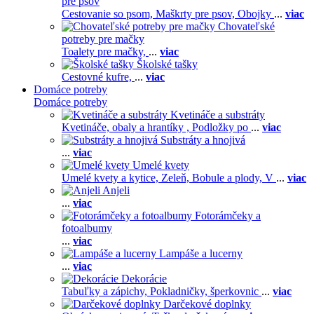
pre psov
Cestovanie so psom,
Maškrty pre psov,
Obojky
...
viac
Chovateľské
potreby pre mačky
Toalety pre mačky,
...
viac
Školské tašky
Cestovné kufre,
...
viac
Domáce potreby
Domáce potreby
Kvetináče a substráty
Kvetináče, obaly a hrantíky ,
Podložky po
...
viac
Substráty a hnojivá
...
viac
Umelé kvety
Umelé kvety a kytice,
Zeleň,
Bobule a plody,
V
...
viac
Anjeli
...
viac
Fotorámčeky a
fotoalbumy
...
viac
Lampáše a lucerny
...
viac
Dekorácie
Tabuľky a zápichy,
Pokladničky, šperkovnic
...
viac
Darčekové doplnky