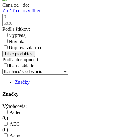
Cena od - do:
Zrušiť cenový filter
Podľa štítkov:
Výpredaj
Novinka
Doprava zdarma
Filter produktov
Podľa dostupnosti:
Iba na sklade
Značky
Značky
Výrobcovia:
Adler
(
0
)
AEG
(
0
)
Aeno