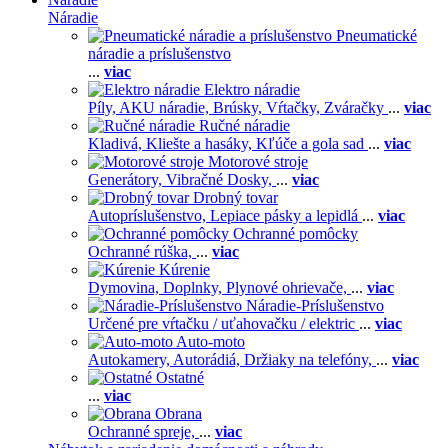
Náradie
Pneumatické
náradie a príslušenstvo
...
viac
Elektro náradie
Píly,
AKU náradie,
Brúsky,
Vŕtačky,
Zváračky
...
viac
Ručné náradie
Kladivá,
Kliešte a hasáky,
Kľúče a gola sad
...
viac
Motorové stroje
Generátory,
Vibračné Dosky,
...
viac
Drobný tovar
Autopríslušenstvo,
Lepiace pásky a lepidlá
...
viac
Ochranné pomôcky
Ochranné rúška,
...
viac
Kúrenie
Dymovina,
Doplnky,
Plynové ohrievače,
...
viac
Náradie-Príslušenstvo
Určené pre vŕtačku / uťahovačku / elektric
...
viac
Auto-moto
Autokamery,
Autorádiá,
Držiaky na telefóny,
...
viac
Ostatné
...
viac
Obrana
Ochranné spreje,
...
viac