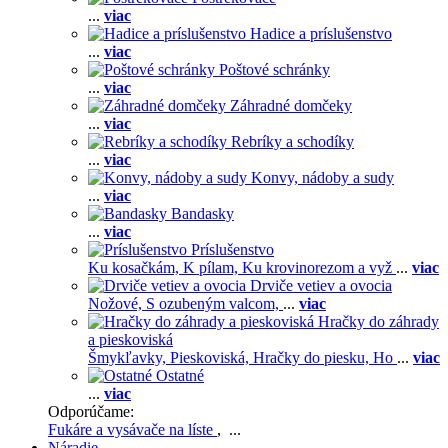
...
viac
Hadice a príslušenstvo
...
viac
Poštové schránky
...
viac
Záhradné domčeky
...
viac
Rebríky a schodíky
...
viac
Konvy, nádoby a sudy
...
viac
Bandasky
...
viac
Príslušenstvo
Ku kosačkám,
K pílam,
Ku krovinorezom a vyž
...
viac
Drviče vetiev a ovocia
Nožové,
S ozubeným valcom,
...
viac
Hračky do záhrady
a pieskoviská
Šmykľavky,
Pieskoviská,
Hračky do piesku,
Ho
...
viac
Ostatné
...
viac
Odporúčame:
Fukáre a vysávače na líste
, ...
Náradie