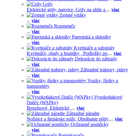
Grily
Elektrické grily, panvice,
Grily na uhlie a
...
viac
Zemné vrtáky
...
viac
Rozmetače
...
viac
Pareniská a skleníky
...
viac
Kvetináče a substráty
Kvetináče, obaly a hrantíky ,
Podložky po
...
viac
Dekorácie do záhrady
...
viac
Záhradné traktory, ridery
...
viac
Voziky, fúriky a
transportéry
...
viac
Vysokotlakové
čističe (WAPky)
Benzínové,
Elektrické,
...
viac
Záhradné náradie
Nožnice a štepárske nože,
Obrábanie pôdy
...
viac
Ochranné pomôcky
...
viac
Postrekovače