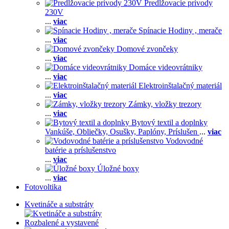
Predlžovacie prívody
230V
...
viac
Spínacie Hodiny , merače
...
viac
Domové zvončeky
...
viac
Domáce videovrátniky
...
viac
Elektroinštalačný materiál
...
viac
Zámky, vložky trezory
...
viac
Bytový textil a doplnky
Vankúše,
Obliečky,
Osušky,
Paplóny,
Príslušen
...
viac
Vodovodné
batérie a príslušenstvo
...
viac
Úložné boxy
...
viac
Fotovoltika
Kvetináče a substráty
Rozbalené a vystavené