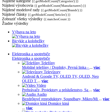
Nájdené kategórie
{{ getModelCount('Categories') }}
Nájdení výrobcovia
{{ getModelCount('Manufacturers') }}
Nájdené modelové rady
{{ getModelCount('Brands') }}
Nájdené články
{{ getModelCount('Articles') }}
Zobraziť všetky výsledky
{{ matchesCount }}
Žiadne výsledky
Výbava na leto
Bicykle a kolobežky
Elektronika a spotrebiče
Elektronika a spotrebiče
Telefóny
Mobilné telefóny / Doplnky,
Pevná linka -
...
viac
Televízory
Android & Google TV,
OLED TV,
QLED, Neo
QLED T
...
viac
Video
Prehrávače,
Projektory a príslušenstvo,
Sa
...
viac
Audio
Bezdrôtové reproduktory,
Soundbary,
Mikro/Mi
...
viac
Domáce kiná
...
viac