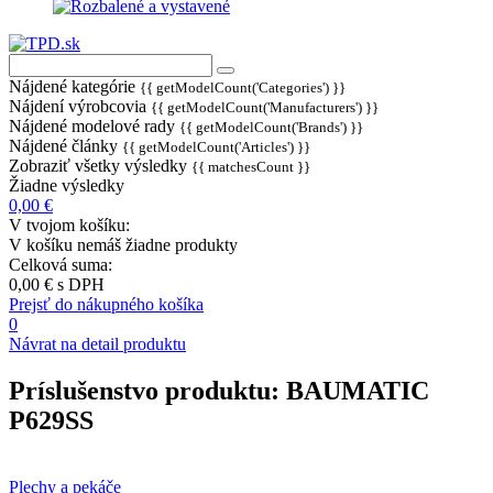
Nájdené kategórie
{{ getModelCount('Categories') }}
Nájdení výrobcovia
{{ getModelCount('Manufacturers') }}
Nájdené modelové rady
{{ getModelCount('Brands') }}
Nájdené články
{{ getModelCount('Articles') }}
Zobraziť všetky výsledky
{{ matchesCount }}
Žiadne výsledky
0,00 €
V tvojom košíku:
V košíku nemáš žiadne produkty
Celková suma:
0,00 €
s DPH
Prejsť do nákupného košíka
0
Návrat na detail produktu
Príslušenstvo produktu:
BAUMATIC
P629SS
Plechy a pekáče