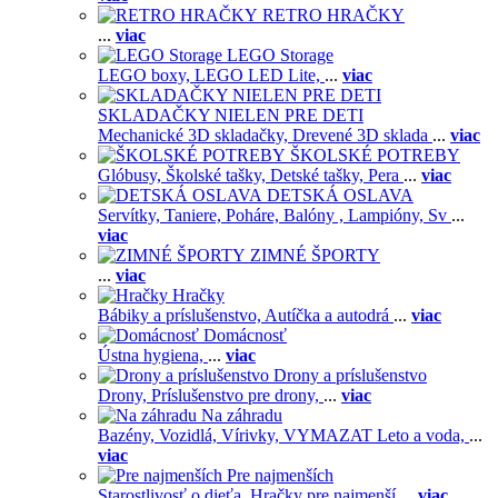
RETRO HRAČKY
...
viac
LEGO Storage
LEGO boxy,
LEGO LED Lite,
...
viac
SKLADAČKY NIELEN PRE DETI
Mechanické 3D skladačky,
Drevené 3D sklada
...
viac
ŠKOLSKÉ POTREBY
Glóbusy,
Školské tašky,
Detské tašky,
Pera
...
viac
DETSKÁ OSLAVA
Servítky,
Taniere,
Poháre,
Balóny ,
Lampióny,
Sv
...
viac
ZIMNÉ ŠPORTY
...
viac
Hračky
Bábiky a príslušenstvo,
Autíčka a autodrá
...
viac
Domácnosť
Ústna hygiena,
...
viac
Drony a príslušenstvo
Drony,
Príslušenstvo pre drony,
...
viac
Na záhradu
Bazény,
Vozidlá,
Vírivky,
VYMAZAT Leto a voda,
...
viac
Pre najmenších
Starostlivosť o dieťa,
Hračky pre najmenší
...
viac