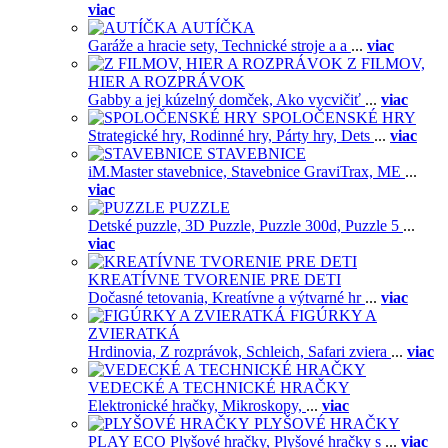
viac
AUTÍČKA
Garáže a hracie sety,
Technické stroje a a
...
viac
Z FILMOV,
HIER A ROZPRÁVOK
Gabby a jej kúzelný domček,
Ako vycvičiť
...
viac
SPOLOČENSKÉ HRY
Strategické hry,
Rodinné hry,
Párty hry,
Dets
...
viac
STAVEBNICE
iM.Master stavebnice,
Stavebnice GraviTrax,
ME
...
viac
PUZZLE
Detské puzzle,
3D Puzzle,
Puzzle 300d,
Puzzle 5
...
viac
KREATÍVNE TVORENIE PRE DETI
Dočasné tetovania,
Kreatívne a výtvarné hr
...
viac
FIGÚRKY A
ZVIERATKÁ
Hrdinovia,
Z rozprávok,
Schleich,
Safari zviera
...
viac
VEDECKÉ A TECHNICKÉ HRAČKY
Elektronické hračky,
Mikroskopy,
...
viac
PLYŠOVÉ HRAČKY
PLAY ECO Plyšové hračky,
Plyšové hračky s
...
viac