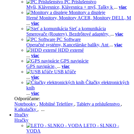
PC Príslušenstvo
Myši,
Klávesnice,
Klávesnica + myš,
Tašky k
...
viac
Monitory a displeje
Herné Monitory,
Monitory ACER,
Monitory DELL,
M
...
viac
Sieť a komunikácia
Smerovače (Routery),
Bezdrôtové adaptéry,
...
viac
PC Software
Operačné systémy,
Kancelárske balíky,
Ant
...
viac
HDD externé
...
viac
GPS navigácie
GPS navigácie,
...
viac
USB kľúče
...
viac
Čítačky elektronických
kníh
...
viac
Odporúčame:
Notebooky
,
Mobilné Telefóny
,
Tablety a príslušenstvo
,
Kalkulačky
, ...
Hračky
Hračky
LETO - SLNKO -
VODA