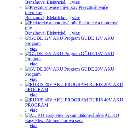
Benzínové,
Elektrické,
...
viac
Prevzdušňovače
trávnikov
Benzínové,
Elektrické,
...
viac
Elektrické a motorové
píly
Benzínové,
Elektrické,
...
viac
GÜDE 12V AKU
Program
...
viac
GÜDE 18V AKU
Program
...
viac
GÜDE 20V AKU
Program
...
viac
RURIS 20V AKU
PROGRAM
...
viac
RURIS 40V AKU
PROGRAM
...
viac
AL-KO
Easy Flex -Akumulátorová séria
...
viac