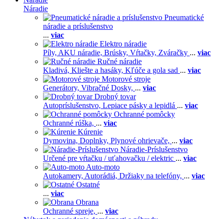
Náradie
Pneumatické
náradie a príslušenstvo
...
viac
Elektro náradie
Píly,
AKU náradie,
Brúsky,
Vŕtačky,
Zváračky
...
viac
Ručné náradie
Kladivá,
Kliešte a hasáky,
Kľúče a gola sad
...
viac
Motorové stroje
Generátory,
Vibračné Dosky,
...
viac
Drobný tovar
Autopríslušenstvo,
Lepiace pásky a lepidlá
...
viac
Ochranné pomôcky
Ochranné rúška,
...
viac
Kúrenie
Dymovina,
Doplnky,
Plynové ohrievače,
...
viac
Náradie-Príslušenstvo
Určené pre vŕtačku / uťahovačku / elektric
...
viac
Auto-moto
Autokamery,
Autorádiá,
Držiaky na telefóny,
...
viac
Ostatné
...
viac
Obrana
Ochranné spreje,
...
viac