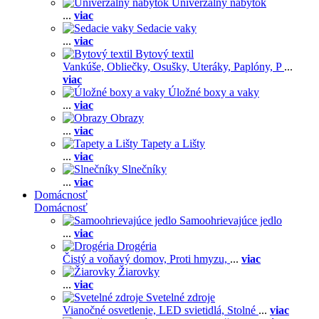
Univerzálny nábytok
...
viac
Sedacie vaky
...
viac
Bytový textil
Vankúše,
Obliečky,
Osušky,
Uteráky,
Paplóny,
P
...
viac
Úložné boxy a vaky
...
viac
Obrazy
...
viac
Tapety a Lišty
...
viac
Slnečníky
...
viac
Domácnosť
Domácnosť
Samoohrievajúce jedlo
...
viac
Drogéria
Čistý a voňavý domov,
Proti hmyzu,
...
viac
Žiarovky
...
viac
Svetelné zdroje
Vianočné osvetlenie,
LED svietidlá,
Stolné
...
viac