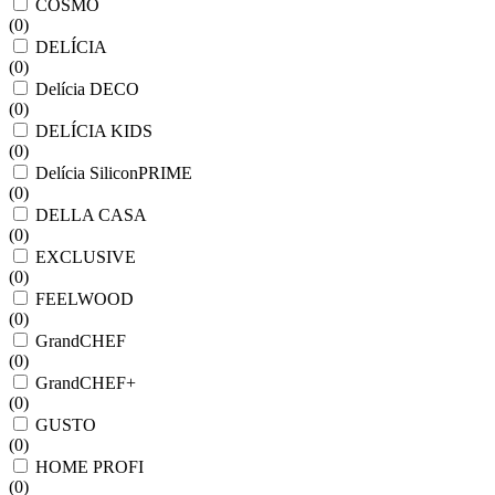
COSMO
(
0
)
DELÍCIA
(
0
)
Delícia DECO
(
0
)
DELÍCIA KIDS
(
0
)
Delícia SiliconPRIME
(
0
)
DELLA CASA
(
0
)
EXCLUSIVE
(
0
)
FEELWOOD
(
0
)
GrandCHEF
(
0
)
GrandCHEF+
(
0
)
GUSTO
(
0
)
HOME PROFI
(
0
)