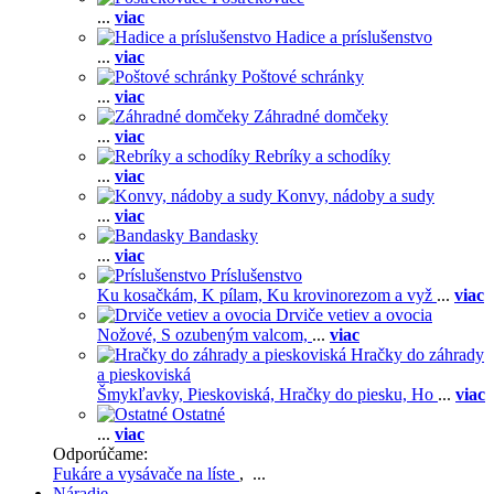
...
viac
Hadice a príslušenstvo
...
viac
Poštové schránky
...
viac
Záhradné domčeky
...
viac
Rebríky a schodíky
...
viac
Konvy, nádoby a sudy
...
viac
Bandasky
...
viac
Príslušenstvo
Ku kosačkám,
K pílam,
Ku krovinorezom a vyž
...
viac
Drviče vetiev a ovocia
Nožové,
S ozubeným valcom,
...
viac
Hračky do záhrady
a pieskoviská
Šmykľavky,
Pieskoviská,
Hračky do piesku,
Ho
...
viac
Ostatné
...
viac
Odporúčame:
Fukáre a vysávače na líste
, ...
Náradie