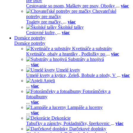
pre psov
Cestovanie so psom,
Maškrty pre psov,
Obojky
...
viac
Chovateľské
potreby pre mačky
Toalety pre mačky,
...
viac
Školské tašky
Cestovné kufre,
...
viac
Domáce potreby
Domáce potreby
Kvetináče a substráty
Kvetináče, obaly a hrantíky ,
Podložky po
...
viac
Substráty a hnojivá
...
viac
Umelé kvety
Umelé kvety a kytice,
Zeleň,
Bobule a plody,
V
...
viac
Anjeli
...
viac
Fotorámčeky a
fotoalbumy
...
viac
Lampáše a lucerny
...
viac
Dekorácie
Tabuľky a zápichy,
Pokladničky, šperkovnic
...
viac
Darčekové doplnky