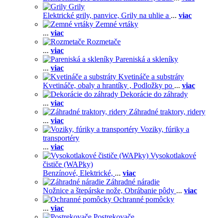
Grily
Elektrické grily, panvice,
Grily na uhlie a
...
viac
Zemné vrtáky
...
viac
Rozmetače
...
viac
Pareniská a skleníky
...
viac
Kvetináče a substráty
Kvetináče, obaly a hrantíky ,
Podložky po
...
viac
Dekorácie do záhrady
...
viac
Záhradné traktory, ridery
...
viac
Voziky, fúriky a
transportéry
...
viac
Vysokotlakové
čističe (WAPky)
Benzínové,
Elektrické,
...
viac
Záhradné náradie
Nožnice a štepárske nože,
Obrábanie pôdy
...
viac
Ochranné pomôcky
...
viac
Postrekovače