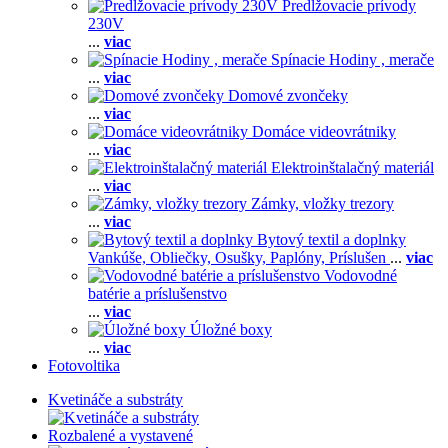
Predlžovacie prívody
230V
...
viac
Spínacie Hodiny , merače
...
viac
Domové zvončeky
...
viac
Domáce videovrátniky
...
viac
Elektroinštalačný materiál
...
viac
Zámky, vložky trezory
...
viac
Bytový textil a doplnky
Vankúše,
Obliečky,
Osušky,
Paplóny,
Príslušen
...
viac
Vodovodné
batérie a príslušenstvo
...
viac
Úložné boxy
...
viac
Fotovoltika
Kvetináče a substráty
Rozbalené a vystavené