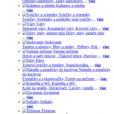
Obrúsky papierové,
Tašky darčekové,
...
viac
Kahance a náplne
...
viac
Sviečky a svietniky
Sviečky,
Svietníky a podložky pod sviečky
...
viac
Vázy
Sklenené vázy,
Keramické vázy,
Kovové vázy
...
viac
Dózy, misy, taniere sklo
...
viac
Stolovanie
Taniere a súpravy,
Misy a misky ,
Príbory,
Poh
...
viac
Varenie,pečenie
Hrnce a sady hrncov ,
Tlakové hrnce,
Panvice,
...
viac
Párty
Tortové sviečky a fontány,
Napichovátka,
...
viac
Náradie a pomôcky
do kuchyne
Formičky a vykrajovačky,
Formy na pečenie,
...
viac
Kúpelňa a WC
Koše na prádlo,
Dávkovače,
Lavóry, vandle,
...
viac
Zaváranie
...
viac
Sušiaky
...
viac
Žehlenie