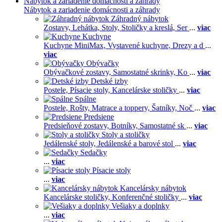
Nábytok a zariadenie domácnosti a záhrady
Nábytok a zariadenie domácnosti a záhrady
Záhradný nábytok
Zostavy,
Lehátka,
Stoly,
Stoličky a kreslá,
Ser
...
viac
Kuchyne
Kuchyne MiniMax,
Vystavené kuchyne,
Drezy a d
...
viac
Obývačky
Obývačkové zostavy,
Samostatné skrinky,
Ko
...
viac
Detské izby
Postele,
Písacie stoly,
Kancelárske stoličky
...
viac
Spálne
Postele,
Rošty,
Matrace a toppery,
Šatníky,
Noč
...
viac
Predsiene
Predsieňové zostavy,
Botníky,
Samostatné sk
...
viac
Stoly a stoličky
Jedálenské stoly,
Jedálenské a barové stol
...
viac
Sedačky
...
viac
Písacie stoly
...
viac
Kancelársky nábytok
Kancelárske stoličky,
Konferenčné stoličky
...
viac
Vešiaky a doplnky
...
viac