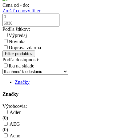
Cena od - do:
Zrušiť cenový filter
Podľa štítkov:
Výpredaj
Novinka
Doprava zdarma
Filter produktov
Podľa dostupnosti:
Iba na sklade
Značky
Značky
Výrobcovia:
Adler
(
0
)
AEG
(
0
)
Aeno