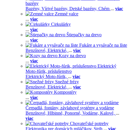
bazény
Bazény,
Vírivé bazény,
Detské bazény,
Chém
...
viac
Zemné valce
...
viac
Cirkulárky
...
viac
Štiepačky na drevo
...
viac
Fukáre a vysávače na líste
Benzínové,
Elektrické,
...
viac
Kozy na drevo
...
viac
Elektrický
Moto-fúrik, príslušenstvo
Elektrický Moto-fúrik,
...
viac
Snežné frézy
Benzínové,
Elektrické,
...
viac
Kompostéry
...
viac
Čerpadlá, fontány, závlahové systémy a vodárne
Benzínové,
Hlbinné,
Ponorné,
Vodárne,
Kalové,
...
viac
Chovateľské potreby
Elektronika pre domácich miláčikov,
Strih
...
viac