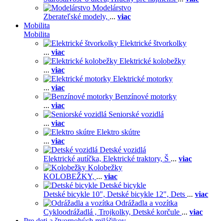
Modelárstvo
Zberateľské modely,
...
viac
Mobilita
Mobilita
Elektrické štvorkolky
...
viac
Elektrické kolobežky
...
viac
Elektrické motorky
...
viac
Benzínové motorky
...
viac
Seniorské vozidlá
...
viac
Elektro skútre
...
viac
Detské vozidlá
Elektrické autíčka,
Elektrické traktory,
Š
...
viac
Kolobežky
KOLOBEŽKY,
...
viac
Detské bicykle
Detské bicykle 10",
Detské bicykle 12",
Dets
...
viac
Odrážadla a vozítka
Cykloodrážadlá ,
Trojkolky,
Detské korčule
...
viac
Pre deti a štvornohých miláčikov