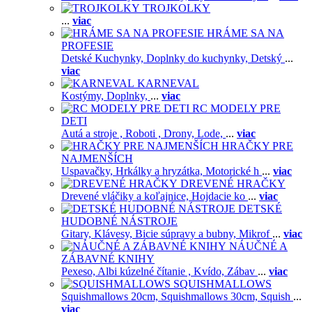
TROJKOLKY
...
viac
HRÁME SA NA
PROFESIE
Detské Kuchynky,
Doplnky do kuchynky,
Detský
...
viac
KARNEVAL
Kostýmy,
Doplnky,
...
viac
RC MODELY PRE
DETI
Autá a stroje ,
Roboti ,
Drony,
Lode,
...
viac
HRAČKY PRE
NAJMENŠÍCH
Uspavačky,
Hrkálky a hryzátka,
Motorické h
...
viac
DREVENÉ HRAČKY
Drevené vláčiky a koľajnice,
Hojdacie ko
...
viac
DETSKÉ
HUDOBNÉ NÁSTROJE
Gitary,
Klávesy,
Bicie súpravy a bubny,
Mikrof
...
viac
NÁUČNÉ A
ZÁBAVNÉ KNIHY
Pexeso,
Albi kúzelné čítanie ,
Kvído,
Zábav
...
viac
SQUISHMALLOWS
Squishmallows 20cm,
Squishmallows 30cm,
Squish
...
viac