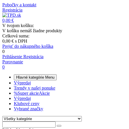
Pobočky a kontakt
Registrácia
0,00 €
V tvojom košíku:
V košíku nemáš žiadne produkty
Celková suma:
0,00 €
s DPH
Prejsť do nákupného košíka
0
Prihlásenie
Registrácia
Porovnanie
0
Hlavné kategórie
Menu
Výpredaj
Trendy v našej ponuke
%
Super akcie
Akcie
Výpredaj
Klubové ceny
Vybrané značky