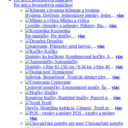
Pre deti a štvornohých miláčikov
Kŕmenie a hygiena
Hygiena,
Dojčenie,
Jednorázové plienky,
Jeden
...
viac
Mlieko a výživa
Cereálie, chrumky a sušienky,
Príkrmy,
Bio
...
viac
Kozmetika
Pre mamičky,
Pre detičky,
...
viac
Drogéria
Upratovanie,
Prípravky proti hmyzu,
...
viac
Kočíky
Doplnky ku kočíkom,
Kombinované kočíky,
S
...
viac
Autosedačky
Doplnky,
i-Size 61-150 cm / 9-36 kg,
i-Size 40
...
viac
Domácnosť
Nábytok,
Bezpečnosť,
Textil do detskej izby,
...
viac
Cestovanie
Cestovné postieľky,
Ergonomické nosiče,
Ša
...
viac
Hračky
Kreatívne hračky,
Hudobné hračky,
Penové p
...
viac
Textil
Dievča,
Neutrálna kolekcia,
Chlapec,
Textil pr
...
viac
POS - vzorky a stojany
...
viac
Chovateľské potreby