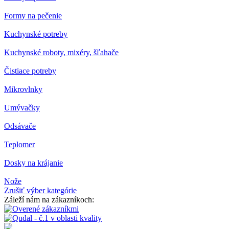
Formy na pečenie
Kuchynské potreby
Kuchynské roboty, mixéry, šľahače
Čistiace potreby
Mikrovlnky
Umývačky
Odsávače
Teplomer
Dosky na krájanie
Nože
Zrušiť výber kategórie
Záleží nám na zákazníkoch: