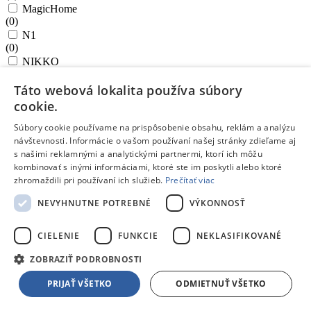
MagicHome
(
0
)
N1
(
0
)
NIKKO
(
0
)
Táto webová lokalita používa súbory
ONLINE
(
0
)
cookie.
PRECIOSO
(
0
)
Súbory cookie používame na prispôsobenie obsahu, reklám a analýzu
návštevnosti. Informácie o vašom používaní našej stránky zdieľame aj
PREMIUM
(
0
)
s našimi reklamnými a analytickými partnermi, ktorí ich môžu
kombinovať s inými informáciami, ktoré ste im poskytli alebo ktoré
PRESIDENT
(
0
)
zhromaždili pri používaní ich služieb.
Prečítať viac
PRESTO
NEVYHNUTNE POTREBNÉ
VÝKONNOSŤ
(
0
)
PRESTO Foodstyle
(
0
)
CIELENIE
FUNKCIE
NEKLASIFIKOVANÉ
PRESTO Wood
(
0
)
ZOBRAZIŤ PODROBNOSTI
Sanytol
PRIJAŤ VŠETKO
ODMIETNUŤ VŠETKO
(
0
)
SAPHIR