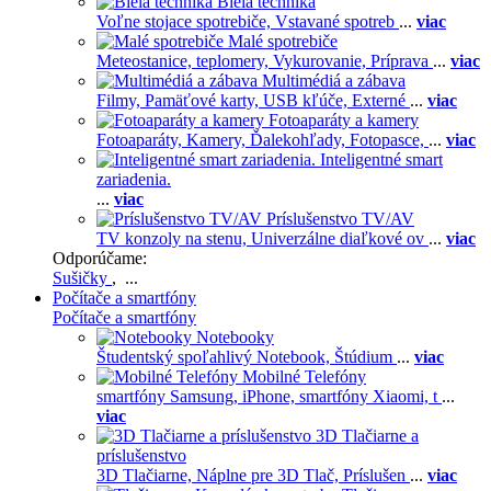
Biela technika
Voľne stojace spotrebiče,
Vstavané spotreb
...
viac
Malé spotrebiče
Meteostanice, teplomery,
Vykurovanie,
Príprava
...
viac
Multimédiá a zábava
Filmy,
Pamäťové karty,
USB kľúče,
Externé
...
viac
Fotoaparáty a kamery
Fotoaparáty,
Kamery,
Ďalekohľady,
Fotopasce,
...
viac
Inteligentné smart
zariadenia.
...
viac
Príslušenstvo TV/AV
TV konzoly na stenu,
Univerzálne diaľkové ov
...
viac
Odporúčame:
Sušičky
, ...
Počítače a smartfóny
Počítače a smartfóny
Notebooky
Študentský spoľahlivý Notebook,
Štúdium
...
viac
Mobilné Telefóny
smartfóny Samsung,
iPhone,
smartfóny Xiaomi,
t
...
viac
3D Tlačiarne a
príslušenstvo
3D Tlačiarne,
Náplne pre 3D Tlač,
Príslušen
...
viac