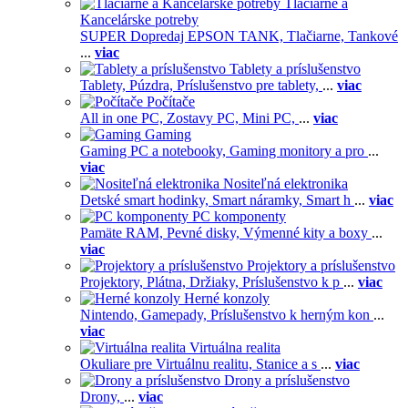
Tlačiarne a
Kancelárske potreby
SUPER Dopredaj EPSON TANK,
Tlačiarne,
Tankové
...
viac
Tablety a príslušenstvo
Tablety,
Púzdra,
Príslušenstvo pre tablety,
...
viac
Počítače
All in one PC,
Zostavy PC,
Mini PC,
...
viac
Gaming
Gaming PC a notebooky,
Gaming monitory a pro
...
viac
Nositeľná elektronika
Detské smart hodinky,
Smart náramky,
Smart h
...
viac
PC komponenty
Pamäte RAM,
Pevné disky,
Výmenné kity a boxy
...
viac
Projektory a príslušenstvo
Projektory,
Plátna,
Držiaky,
Príslušenstvo k p
...
viac
Herné konzoly
Nintendo,
Gamepady,
Príslušenstvo k herným kon
...
viac
Virtuálna realita
Okuliare pre Virtuálnu realitu,
Stanice a s
...
viac
Drony a príslušenstvo
Drony,
...
viac