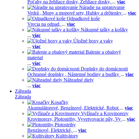
Poťahy na žehliace dosky,
Žehliace dosky,
...
viac
Náradie na upratovanie
Vedrá ,
Mopy a mopové sety,
Hubky a drôtenky
...
viac
Odpadkové koše
Vrecia na odpad,
...
viac
Nákupné tašky a košíky
...
viac
Úložné boxy a vaky
...
viac
Balenie a obalový
material
...
viac
Doplnky do domácnosti
Ochranné doplnky ,
Nástenné hodiny a budíky
...
viac
Náhradné diely
...
viac
Záhrada
Záhrada
Kosačky
Akumulátorové,
Benzínové,
Elektrické,
Robot
...
viac
Vyžínače a Krovinorezy
Krovinorezy,
Plotostrihy,
Vyvetvovacie píly,
Vy
...
viac
Plotostrihy
Benzínové,
Elektrické,
...
viac
Kultivátory