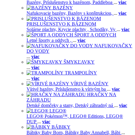
Bazény,
Príslušenstvo k bazénom,
Paddleboa
...
viac
BAZÉNY
Nafukovacie bazény,
Bazény s konštrukciou,
...
viac
PRISLUŠENSTVO K BÁZENOM
Solárne plachty,
Krycie plachty ,
Schodíky,
Vy
...
viac
ŠPORT A ODDYCH
Letné športy a oddych ,
...
viac
NAFUKOVAČKY
DO VODY
...
viac
ŠMYKĽAVKY
...
viac
TRAMPOLÍNY
...
viac
VÍRIVÉ BAZÉNY
Vírivé bazény,
Príslušenstvo k vírivým ba
...
viac
HRAČKY NA
ZÁHRADU
Detské domčeky a stany,
Detský záhradný ná
...
viac
LEGO®
LEGO® Pokémon™,
LEGO® Editions,
LEGO®
DUP
...
viac
BÁBIKY
Bábiky Baby Born,
Bábiky Baby Annabell,
Bábi
...