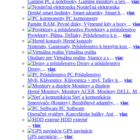
Gaming PC a notebooky,
Gaming monitory a pro
...
viac
Nositeľná elektronika
Detské smart hodinky,
Smart náramky,
Smart h
...
viac
PC komponenty
Pamäte RAM,
Pevné disky,
Výmenné kity a boxy
...
via
Projektory a príslušenstvo
Projektory,
Plátna,
Držiaky,
Príslušenstvo k p
...
viac
Herné konzoly
Nintendo,
Gamepady,
Príslušenstvo k herným kon
...
via
Virtuálna realita
Okuliare pre Virtuálnu realitu,
Stanice a s
...
viac
Drony a príslušenstvo
Drony,
...
viac
PC Príslušenstvo
Myši,
Klávesnice,
Klávesnica + myš,
Tašky k
...
viac
Monitory a displeje
Herné Monitory,
Monitory ACER,
Monitory DELL,
M
.
Sieť a komunikácia
Smerovače (Routery),
Bezdrôtové adaptéry,
...
viac
PC Software
Operačné systémy,
Kancelárske balíky,
Ant
...
viac
HDD externé
...
viac
GPS navigácie
GPS navigácie,
...
viac