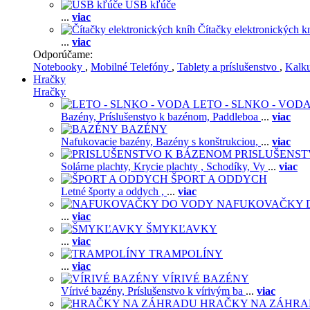
USB kľúče
...
viac
Čítačky elektronických k
...
viac
Odporúčame:
Notebooky
,
Mobilné Telefóny
,
Tablety a príslušenstvo
,
Kalk
Hračky
Hračky
LETO - SLNKO - VOD
Bazény,
Príslušenstvo k bazénom,
Paddleboa
...
viac
BAZÉNY
Nafukovacie bazény,
Bazény s konštrukciou,
...
viac
PRISLUŠENS
Solárne plachty,
Krycie plachty ,
Schodíky,
Vy
...
viac
ŠPORT A ODDYCH
Letné športy a oddych ,
...
viac
NAFUKOVAČKY 
...
viac
ŠMYKĽAVKY
...
viac
TRAMPOLÍNY
...
viac
VÍRIVÉ BAZÉNY
Vírivé bazény,
Príslušenstvo k vírivým ba
...
viac
HRAČKY NA ZÁHR