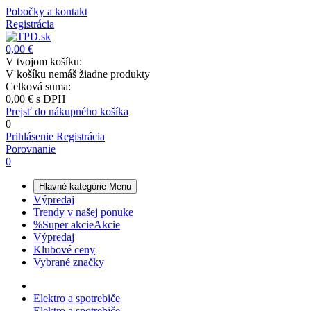
Pobočky a kontakt
Registrácia
0,00 €
V tvojom košíku:
V košíku nemáš žiadne produkty
Celková suma:
0,00 €
s DPH
Prejsť do nákupného košíka
0
Prihlásenie
Registrácia
Porovnanie
0
Hlavné kategórie
Menu
Výpredaj
Trendy v našej ponuke
%
Super akcie
Akcie
Výpredaj
Klubové ceny
Vybrané značky
Elektro a spotrebiče
Elektro a spotrebiče