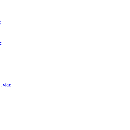
c
c
..
viac