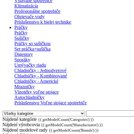
Vstavané spotrebiče
Klimatizácia
Profesionálne spotrebiče
Ohrievače vody
Príslušenstvo k bielej technike
Práčky
Práčky
Sušičky
Práčky so sušičkou
Set práčka+sušička
Digestory
Sporáky
Umývačky riadu
Chladničky - Jednodverové
Chladničky - Kombinované
Chladničky - Americké
Mrazničky
Vínotéky voľne stojace
Autochladničky
Príslušenstvo Voľne stojace spotrebiče
Nájdené kategórie
{{ getModelCount('Categories') }}
Nájdení výrobcovia
{{ getModelCount('Manufacturers') }}
Nájdené modelové rady
{{ getModelCount('Brands') }}