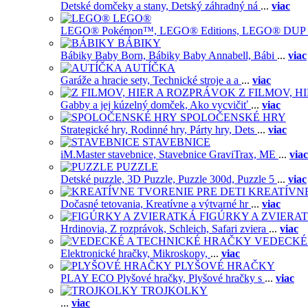
Detské domčeky a stany,
Detský záhradný ná
...
viac
LEGO®
LEGO® Pokémon™,
LEGO® Editions,
LEGO® DUP
BÁBIKY
Bábiky Baby Born,
Bábiky Baby Annabell,
Bábi
...
viac
AUTÍČKA
Garáže a hracie sety,
Technické stroje a a
...
viac
Z FILMOV, 
Gabby a jej kúzelný domček,
Ako vycvičiť
...
viac
SPOLOČENSKÉ HRY
Strategické hry,
Rodinné hry,
Párty hry,
Dets
...
viac
STAVEBNICE
iM.Master stavebnice,
Stavebnice GraviTrax,
ME
...
viac
PUZZLE
Detské puzzle,
3D Puzzle,
Puzzle 300d,
Puzzle 5
...
viac
KREATÍVNE
Dočasné tetovania,
Kreatívne a výtvarné hr
...
viac
FIGÚRKY A ZVIERA
Hrdinovia,
Z rozprávok,
Schleich,
Safari zviera
...
viac
VEDECKÉ
Elektronické hračky,
Mikroskopy,
...
viac
PLYŠOVÉ HRAČKY
PLAY ECO Plyšové hračky,
Plyšové hračky s
...
viac
TROJKOLKY
...
viac