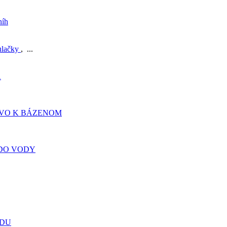
níh
ulačky
, ...
A
TVO K BÁZENOM
DO VODY
ADU