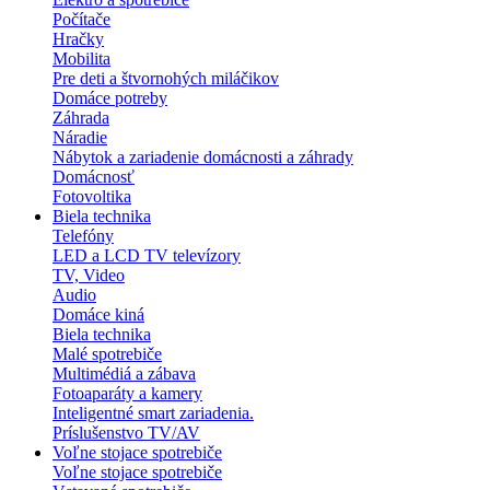
Počítače
Hračky
Mobilita
Pre deti a štvornohých miláčikov
Domáce potreby
Záhrada
Náradie
Nábytok a zariadenie domácnosti a záhrady
Domácnosť
Fotovoltika
Biela technika
Telefóny
LED a LCD TV televízory
TV, Video
Audio
Domáce kiná
Biela technika
Malé spotrebiče
Multimédiá a zábava
Fotoaparáty a kamery
Inteligentné smart zariadenia.
Príslušenstvo TV/AV
Voľne stojace spotrebiče
Voľne stojace spotrebiče