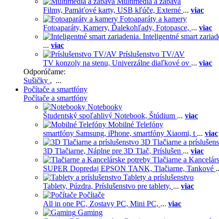
Multimédiá a zábava
Filmy,
Pamäťové karty,
USB kľúče,
Externé
...
viac
Fotoaparáty a kamery
Fotoaparáty,
Kamery,
Ďalekohľady,
Fotopasce,
...
viac
Inteligentné smart zariad
...
viac
Príslušenstvo TV/AV
TV konzoly na stenu,
Univerzálne diaľkové ov
...
viac
Odporúčame:
Sušičky
, ...
Počítače a smartfóny
Počítače a smartfóny
Notebooky
Študentský spoľahlivý Notebook,
Štúdium
...
viac
Mobilné Telefóny
smartfóny Samsung,
iPhone,
smartfóny Xiaomi,
t
...
viac
3D Tlačiarne a príslušen
3D Tlačiarne,
Náplne pre 3D Tlač,
Príslušen
...
viac
Tlačiarne a Kancelár
SUPER Dopredaj EPSON TANK,
Tlačiarne,
Tankové
.
Tablety a príslušenstvo
Tablety,
Púzdra,
Príslušenstvo pre tablety,
...
viac
Počítače
All in one PC,
Zostavy PC,
Mini PC,
...
viac
Gaming