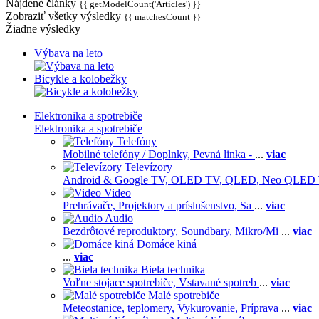
Nájdené články
{{ getModelCount('Articles') }}
Zobraziť všetky výsledky
{{ matchesCount }}
Žiadne výsledky
Výbava na leto
Bicykle a kolobežky
Elektronika a spotrebiče
Elektronika a spotrebiče
Telefóny
Mobilné telefóny / Doplnky,
Pevná linka -
...
viac
Televízory
Android & Google TV,
OLED TV,
QLED, Neo QLED
Video
Prehrávače,
Projektory a príslušenstvo,
Sa
...
viac
Audio
Bezdrôtové reproduktory,
Soundbary,
Mikro/Mi
...
viac
Domáce kiná
...
viac
Biela technika
Voľne stojace spotrebiče,
Vstavané spotreb
...
viac
Malé spotrebiče
Meteostanice, teplomery,
Vykurovanie,
Príprava
...
viac