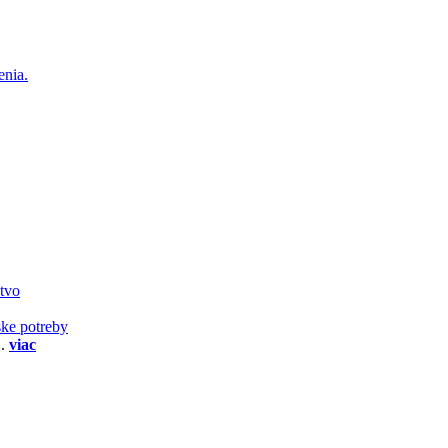
enia.
stvo
ske potreby
..
viac