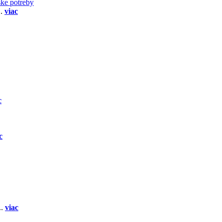
ske potreby
..
viac
c
c
..
viac