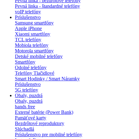
Pevná linka - bezdrôtové telefóny
Pevná linka - štandardné telefóny
voIP telefóny
Príslušenstvo
Samsung smartfóny
Apple iPhone
Xiaomi smartfóny
TCL telefóny
Mobiola telefóny
Motorola smartfóny
Detské mobilné telefóny
Smartfóny
Odolné telefóny
Telefóny Tlačidlové
Smart Hodinky / Smart Náramky
Príslušenstvo
5G telefóny
Obaly, puzdrá
Obaly, puzdrá
hands free
Externé batérie (Power Bank)
Pamäťové karty
Bezdrôtové reproduktory
Slúchadlá
Príslušenstvo pre mobilné telefóny