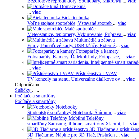
Bezdrôtové reproduktory,
Soundbary,
Mikro/Mi
...
viac
Domáce kiná
...
viac
Biela technika
Voľne stojace spotrebiče,
Vstavané spotreb
...
viac
Malé spotrebiče
Meteostanice, teplomery,
Vykurovanie,
Príprava
...
viac
Multimédiá a zábava
Filmy,
Pamäťové karty,
USB kľúče,
Externé
...
viac
Fotoaparáty a kamery
Fotoaparáty,
Kamery,
Ďalekohľady,
Fotopasce,
...
viac
Inteligentné smart zariad
...
viac
Príslušenstvo TV/AV
TV konzoly na stenu,
Univerzálne diaľkové ov
...
viac
Odporúčame:
Sušičky
, ...
Počítače a smartfóny
Počítače a smartfóny
Notebooky
Študentský spoľahlivý Notebook,
Štúdium
...
viac
Mobilné Telefóny
smartfóny Samsung,
iPhone,
smartfóny Xiaomi,
t
...
viac
3D Tlačiarne a príslušen
3D Tlačiarne,
Náplne pre 3D Tlač,
Príslušen
...
viac