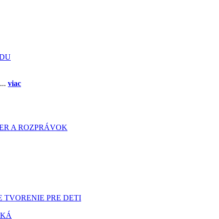
ADU
...
viac
HIER A ROZPRÁVOK
 TVORENIE PRE DETI
TKÁ