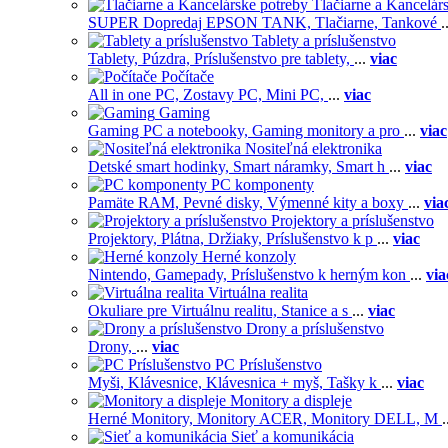
Tlačiarne a Kancelár
SUPER Dopredaj EPSON TANK,
Tlačiarne,
Tankové
.
Tablety a príslušenstvo
Tablety,
Púzdra,
Príslušenstvo pre tablety,
...
viac
Počítače
All in one PC,
Zostavy PC,
Mini PC,
...
viac
Gaming
Gaming PC a notebooky,
Gaming monitory a pro
...
viac
Nositeľná elektronika
Detské smart hodinky,
Smart náramky,
Smart h
...
viac
PC komponenty
Pamäte RAM,
Pevné disky,
Výmenné kity a boxy
...
via
Projektory a príslušenstvo
Projektory,
Plátna,
Držiaky,
Príslušenstvo k p
...
viac
Herné konzoly
Nintendo,
Gamepady,
Príslušenstvo k herným kon
...
via
Virtuálna realita
Okuliare pre Virtuálnu realitu,
Stanice a s
...
viac
Drony a príslušenstvo
Drony,
...
viac
PC Príslušenstvo
Myši,
Klávesnice,
Klávesnica + myš,
Tašky k
...
viac
Monitory a displeje
Herné Monitory,
Monitory ACER,
Monitory DELL,
M
.
Sieť a komunikácia