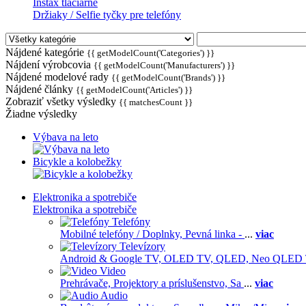
Instax tlačiarne
Držiaky / Selfie tyčky pre telefóny
Nájdené kategórie
{{ getModelCount('Categories') }}
Nájdení výrobcovia
{{ getModelCount('Manufacturers') }}
Nájdené modelové rady
{{ getModelCount('Brands') }}
Nájdené články
{{ getModelCount('Articles') }}
Zobraziť všetky výsledky
{{ matchesCount }}
Žiadne výsledky
Výbava na leto
Bicykle a kolobežky
Elektronika a spotrebiče
Elektronika a spotrebiče
Telefóny
Mobilné telefóny / Doplnky,
Pevná linka -
...
viac
Televízory
Android & Google TV,
OLED TV,
QLED, Neo QLED
Video
Prehrávače,
Projektory a príslušenstvo,
Sa
...
viac
Audio