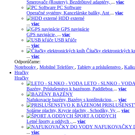
Smerovače (Routery),
Bezdrôtové adaptéry,
...
viac
PC Software
Operačné systémy,
Kancelárske balíky,
Ant
...
viac
HDD externé
...
viac
GPS navigácie
GPS navigácie,
...
viac
USB kľúče
...
viac
Čítačky elektronických k
...
viac
Odporúčame:
Notebooky
,
Mobilné Telefóny
,
Tablety a príslušenstvo
,
Kalk
Hračky
Hračky
LETO - SLNKO - VOD
Bazény,
Príslušenstvo k bazénom,
Paddleboa
...
viac
BAZÉNY
Nafukovacie bazény,
Bazény s konštrukciou,
...
viac
PRISLUŠENS
Solárne plachty,
Krycie plachty ,
Schodíky,
Vy
...
viac
ŠPORT A ODDYCH
Letné športy a oddych ,
...
viac
NAFUKOVAČKY 
...
viac