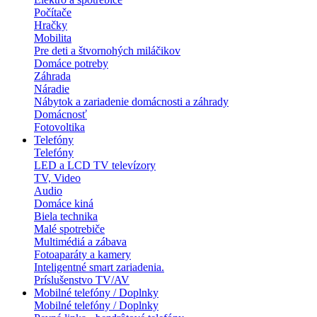
Počítače
Hračky
Mobilita
Pre deti a štvornohých miláčikov
Domáce potreby
Záhrada
Náradie
Nábytok a zariadenie domácnosti a záhrady
Domácnosť
Fotovoltika
Telefóny
Telefóny
LED a LCD TV televízory
TV, Video
Audio
Domáce kiná
Biela technika
Malé spotrebiče
Multimédiá a zábava
Fotoaparáty a kamery
Inteligentné smart zariadenia.
Príslušenstvo TV/AV
Mobilné telefóny / Doplnky
Mobilné telefóny / Doplnky