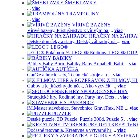
ŠMYKĽAVKY
...
viac
TRAMPOLÍNY
...
viac
VÍRIVÉ BAZÉNY
Vírivé bazény,
Príslušenstvo k vírivým ba
...
viac
HRAČKY NA ZÁHR
Detské domčeky a stany,
Detský záhradný ná
...
viac
LEGO®
LEGO® Pokémon™,
LEGO® Editions,
LEGO® DUP
BÁBIKY
Bábiky Baby Born,
Bábiky Baby Annabell,
Bábi
...
viac
AUTÍČKA
Garáže a hracie sety,
Technické stroje a a
...
viac
Z FILMOV, 
Gabby a jej kúzelný domček,
Ako vycvičiť
...
viac
SPOLOČENSKÉ HRY
Strategické hry,
Rodinné hry,
Párty hry,
Dets
...
viac
STAVEBNICE
iM.Master stavebnice,
Stavebnice GraviTrax,
ME
...
viac
PUZZLE
Detské puzzle,
3D Puzzle,
Puzzle 300d,
Puzzle 5
...
viac
KREATÍVNE
Dočasné tetovania,
Kreatívne a výtvarné hr
...
viac
FIGÚRKY A ZVIERA