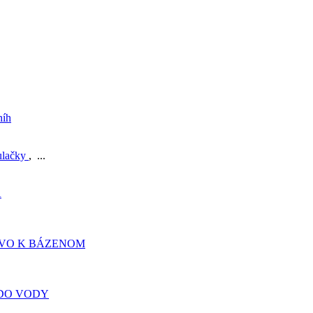
níh
ulačky
, ...
A
TVO K BÁZENOM
DO VODY