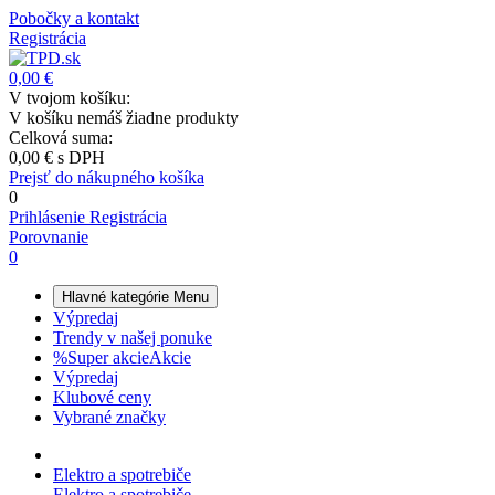
Pobočky a kontakt
Registrácia
0,00 €
V tvojom košíku:
V košíku nemáš žiadne produkty
Celková suma:
0,00 €
s DPH
Prejsť do nákupného košíka
0
Prihlásenie
Registrácia
Porovnanie
0
Hlavné kategórie
Menu
Výpredaj
Trendy v našej ponuke
%
Super akcie
Akcie
Výpredaj
Klubové ceny
Vybrané značky
Elektro a spotrebiče
Elektro a spotrebiče