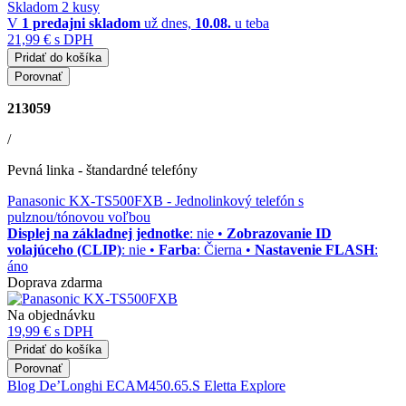
Skladom 2 kusy
V
1 predajni
skladom
už dnes,
10.08.
u teba
21,99 €
s DPH
Pridať do košíka
Porovnať
213059
/
Pevná linka - štandardné telefóny
Panasonic KX-TS500FXB
- Jednolinkový telefón s
pulznou/tónovou voľbou
Displej na základnej jednotke
: nie •
Zobrazovanie ID
volajúceho (CLIP)
: nie •
Farba
: Čierna •
Nastavenie FLASH
:
áno
Doprava zdarma
Na objednávku
19,99 €
s DPH
Pridať do košíka
Porovnať
Blog
De’Longhi ECAM450.65.S Eletta Explore