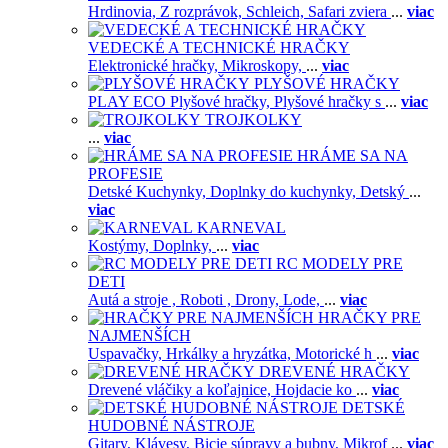
Hrdinovia,
Z rozprávok,
Schleich,
Safari zviera
...
viac
VEDECKÉ A TECHNICKÉ HRAČKY
Elektronické hračky,
Mikroskopy,
...
viac
PLYŠOVÉ HRAČKY
PLAY ECO Plyšové hračky,
Plyšové hračky s
...
viac
TROJKOLKY
...
viac
HRÁME SA NA
PROFESIE
Detské Kuchynky,
Doplnky do kuchynky,
Detský
...
viac
KARNEVAL
Kostýmy,
Doplnky,
...
viac
RC MODELY PRE
DETI
Autá a stroje ,
Roboti ,
Drony,
Lode,
...
viac
HRAČKY PRE
NAJMENŠÍCH
Uspavačky,
Hrkálky a hryzátka,
Motorické h
...
viac
DREVENÉ HRAČKY
Drevené vláčiky a koľajnice,
Hojdacie ko
...
viac
DETSKÉ
HUDOBNÉ NÁSTROJE
Gitary,
Klávesy,
Bicie súpravy a bubny,
Mikrof
...
viac