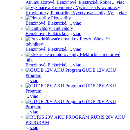
Akumulátorové,
Benzínové,
Elektrické,
Robot
...
viac
Vyžínače a Krovinorezy
Krovinorezy,
Plotostrihy,
Vyvetvovacie píly,
Vy
...
viac
Plotostrihy
Benzínové,
Elektrické,
...
viac
Kultivátory
Benzínové,
Elektrické,
...
viac
Prevzdušňovače
trávnikov
Benzínové,
Elektrické,
...
viac
Elektrické a motorové
píly
Benzínové,
Elektrické,
...
viac
GÜDE 12V AKU
Program
...
viac
GÜDE 18V AKU
Program
...
viac
GÜDE 20V AKU
Program
...
viac
RURIS 20V AKU
PROGRAM
...
viac