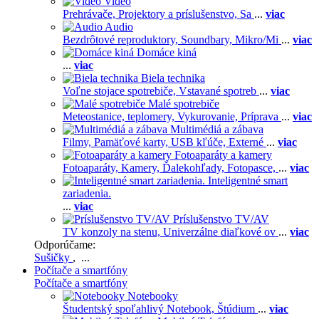
Video
Prehrávače,
Projektory a príslušenstvo,
Sa
...
viac
Audio
Bezdrôtové reproduktory,
Soundbary,
Mikro/Mi
...
viac
Domáce kiná
...
viac
Biela technika
Voľne stojace spotrebiče,
Vstavané spotreb
...
viac
Malé spotrebiče
Meteostanice, teplomery,
Vykurovanie,
Príprava
...
viac
Multimédiá a zábava
Filmy,
Pamäťové karty,
USB kľúče,
Externé
...
viac
Fotoaparáty a kamery
Fotoaparáty,
Kamery,
Ďalekohľady,
Fotopasce,
...
viac
Inteligentné smart
zariadenia.
...
viac
Príslušenstvo TV/AV
TV konzoly na stenu,
Univerzálne diaľkové ov
...
viac
Odporúčame:
Sušičky
, ...
Počítače a smartfóny
Počítače a smartfóny
Notebooky
Študentský spoľahlivý Notebook,
Štúdium
...
viac