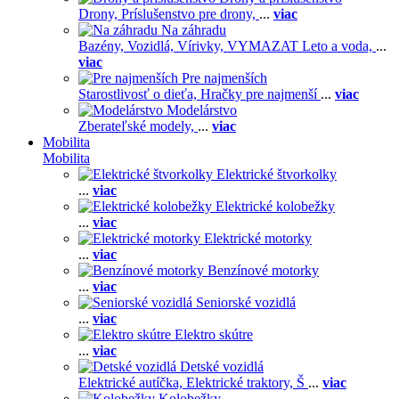
Drony,
Príslušenstvo pre drony,
...
viac
Na záhradu
Bazény,
Vozidlá,
Vírivky,
VYMAZAT Leto a voda,
...
viac
Pre najmenších
Starostlivosť o dieťa,
Hračky pre najmenší
...
viac
Modelárstvo
Zberateľské modely,
...
viac
Mobilita
Mobilita
Elektrické štvorkolky
...
viac
Elektrické kolobežky
...
viac
Elektrické motorky
...
viac
Benzínové motorky
...
viac
Seniorské vozidlá
...
viac
Elektro skútre
...
viac
Detské vozidlá
Elektrické autíčka,
Elektrické traktory,
Š
...
viac
Kolobežky