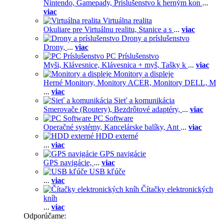
Nintendo,
Gamepady,
Príslušenstvo k herným kon
...
viac
Virtuálna realita
Okuliare pre Virtuálnu realitu,
Stanice a s
...
viac
Drony a príslušenstvo
Drony,
...
viac
PC Príslušenstvo
Myši,
Klávesnice,
Klávesnica + myš,
Tašky k
...
viac
Monitory a displeje
Herné Monitory,
Monitory ACER,
Monitory DELL,
M
...
viac
Sieť a komunikácia
Smerovače (Routery),
Bezdrôtové adaptéry,
...
viac
PC Software
Operačné systémy,
Kancelárske balíky,
Ant
...
viac
HDD externé
...
viac
GPS navigácie
GPS navigácie,
...
viac
USB kľúče
...
viac
Čítačky elektronických
kníh
...
viac
Odporúčame: