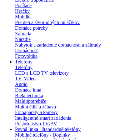
Počítače
Hračky
Mobilita
Pre deti a štvornohých miláčikov
Domáce potreby
Záhrada
Náradie
Nábytok a zariadenie domácnosti a záhrady
Domácnosť
Fotovoltika
Telefóny
Telefóny
LED a LCD TV televízory
TV, Video
Audio
Domáce kiná
Biela technika
Malé spotrebiče
Multimédiá a zábava
Fotoaparáty a kamery
Inteligentné smart zariadenia.
Príslušenstvo TV/AV
Pevná linka - štandardné telefóny
Mobilné telefóny / Doplnky