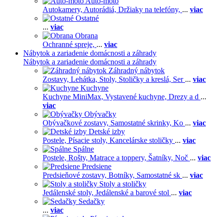
Auto-moto
Autokamery,
Autorádiá,
Držiaky na telefóny,
...
viac
Ostatné
...
viac
Obrana
Ochranné spreje,
...
viac
Nábytok a zariadenie domácnosti a záhrady
Nábytok a zariadenie domácnosti a záhrady
Záhradný nábytok
Zostavy,
Lehátka,
Stoly,
Stoličky a kreslá,
Ser
...
viac
Kuchyne
Kuchyne MiniMax,
Vystavené kuchyne,
Drezy a d
...
viac
Obývačky
Obývačkové zostavy,
Samostatné skrinky,
Ko
...
viac
Detské izby
Postele,
Písacie stoly,
Kancelárske stoličky
...
viac
Spálne
Postele,
Rošty,
Matrace a toppery,
Šatníky,
Noč
...
viac
Predsiene
Predsieňové zostavy,
Botníky,
Samostatné sk
...
viac
Stoly a stoličky
Jedálenské stoly,
Jedálenské a barové stol
...
viac
Sedačky
...
viac