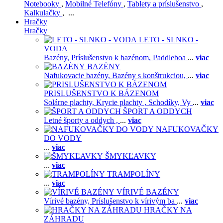
Notebooky
,
Mobilné Telefóny
,
Tablety a príslušenstvo
,
Kalkulačky
, ...
Hračky
Hračky
LETO - SLNKO -
VODA
Bazény,
Príslušenstvo k bazénom,
Paddleboa
...
viac
BAZÉNY
Nafukovacie bazény,
Bazény s konštrukciou,
...
viac
PRISLUŠENSTVO K BÁZENOM
Solárne plachty,
Krycie plachty ,
Schodíky,
Vy
...
viac
ŠPORT A ODDYCH
Letné športy a oddych ,
...
viac
NAFUKOVAČKY
DO VODY
...
viac
ŠMYKĽAVKY
...
viac
TRAMPOLÍNY
...
viac
VÍRIVÉ BAZÉNY
Vírivé bazény,
Príslušenstvo k vírivým ba
...
viac
HRAČKY NA
ZÁHRADU