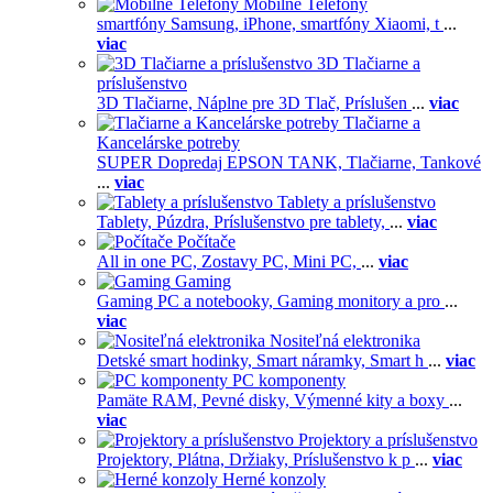
Mobilné Telefóny
smartfóny Samsung,
iPhone,
smartfóny Xiaomi,
t
...
viac
3D Tlačiarne a
príslušenstvo
3D Tlačiarne,
Náplne pre 3D Tlač,
Príslušen
...
viac
Tlačiarne a
Kancelárske potreby
SUPER Dopredaj EPSON TANK,
Tlačiarne,
Tankové
...
viac
Tablety a príslušenstvo
Tablety,
Púzdra,
Príslušenstvo pre tablety,
...
viac
Počítače
All in one PC,
Zostavy PC,
Mini PC,
...
viac
Gaming
Gaming PC a notebooky,
Gaming monitory a pro
...
viac
Nositeľná elektronika
Detské smart hodinky,
Smart náramky,
Smart h
...
viac
PC komponenty
Pamäte RAM,
Pevné disky,
Výmenné kity a boxy
...
viac
Projektory a príslušenstvo
Projektory,
Plátna,
Držiaky,
Príslušenstvo k p
...
viac
Herné konzoly