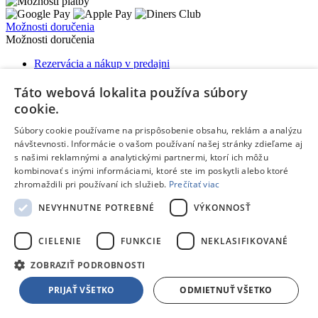
Možnosti doručenia
Možnosti doručenia
Rezervácia a nákup v predajni
Expresné doručenie kuriérom
Vynáška a odvoz starého spotrebiča
Táto webová lokalita používa súbory
Packeta - výdajné miesta a Z-BOXy
cookie.
Doručenie do Česka
Súbory cookie používame na prispôsobenie obsahu, reklám a analýzu
návštevnosti. Informácie o vašom používaní našej stránky zdieľame aj
s našimi reklamnými a analytickými partnermi, ktorí ich môžu
kombinovať s inými informáciami, ktoré ste im poskytli alebo ktoré
zhromaždili pri používaní ich služieb.
Prečítať viac
Odoberaj novinky zo sveta TPD
NEVYHNUTNE POTREBNÉ
VÝKONNOSŤ
Páči sa ti naša ponuka?
Nezmeškaj naše akcie!
Customer Email
CIELENIE
FUNKCIE
NEKLASIFIKOVANÉ
Potvrdiť
Súhlasím so
spracovaním osobných údajov
za účelom zasielania
ZOBRAZIŤ PODROBNOSTI
akciových emailov
PRIJAŤ VŠETKO
ODMIETNUŤ VŠETKO
Potvrdzujem, že som osoba staršia ako 16 rokov, prípadne, že bol
na tento účel udelený súhlas môjho zákonného zástupcu.