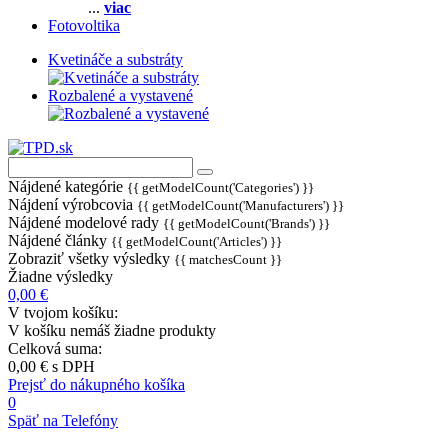
...
viac
Fotovoltika
Kvetináče a substráty
Rozbalené a vystavené
Nájdené kategórie
{{ getModelCount('Categories') }}
Nájdení výrobcovia
{{ getModelCount('Manufacturers') }}
Nájdené modelové rady
{{ getModelCount('Brands') }}
Nájdené články
{{ getModelCount('Articles') }}
Zobraziť všetky výsledky
{{ matchesCount }}
Žiadne výsledky
0,00 €
V tvojom košíku:
V košíku nemáš žiadne produkty
Celková suma:
0,00 €
s DPH
Prejsť do nákupného košíka
0
Späť na Telefóny