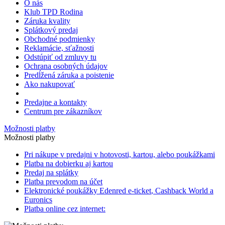
O nás
Klub TPD Rodina
Záruka kvality
Splátkový predaj
Obchodné podmienky
Reklamácie, sťažnosti
Odstúpiť od zmluvy tu
Ochrana osobných údajov
Predĺžená záruka a poistenie
Ako nakupovať
Predajne a kontakty
Centrum pre zákazníkov
Možnosti platby
Možnosti platby
Pri nákupe v predajni v hotovosti, kartou, alebo poukážkami
Platba na dobierku aj kartou
Predaj na splátky
Platba prevodom na účet
Elektronické poukážky Edenred
e-ticket
, Cashback World a
Euronics
Platba online cez internet: