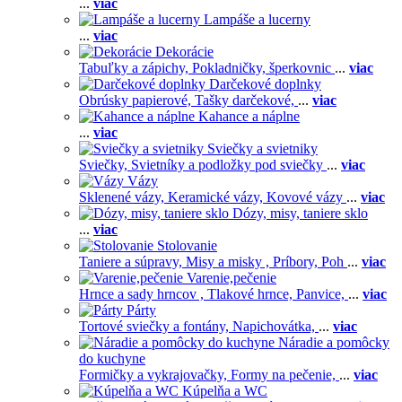
...
viac
Lampáše a lucerny
...
viac
Dekorácie
Tabuľky a zápichy,
Pokladničky, šperkovnic
...
viac
Darčekové doplnky
Obrúsky papierové,
Tašky darčekové,
...
viac
Kahance a náplne
...
viac
Sviečky a svietniky
Sviečky,
Svietníky a podložky pod sviečky
...
viac
Vázy
Sklenené vázy,
Keramické vázy,
Kovové vázy
...
viac
Dózy, misy, taniere sklo
...
viac
Stolovanie
Taniere a súpravy,
Misy a misky ,
Príbory,
Poh
...
viac
Varenie,pečenie
Hrnce a sady hrncov ,
Tlakové hrnce,
Panvice,
...
viac
Párty
Tortové sviečky a fontány,
Napichovátka,
...
viac
Náradie a pomôcky
do kuchyne
Formičky a vykrajovačky,
Formy na pečenie,
...
viac
Kúpelňa a WC