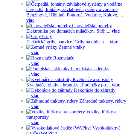
Čerpadlá, fontány, závlahové systémy a vodárne
Benzínové,
Hlbinné,
Ponorné,
Vodárne,
Kalové,
...
viac
Chovateľské potreby
Elektronika pre domácich miláčikov,
Strih
...
viac
Grily
Elektrické grily, panvice,
Grily na uhlie a
...
viac
Zemné vrtáky
...
viac
Rozmetače
...
viac
Pareniská a skleníky
...
viac
Kvetináče a substráty
Kvetináče, obaly a hrantíky ,
Podložky po
...
viac
Dekorácie do záhrady
...
viac
Záhradné traktory, ridery
...
viac
Voziky, fúriky a
transportéry
...
viac
Vysokotlakové
čističe (WAPky)