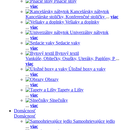
Písacie stoly
...
viac
Kancelársky nábytok
Kancelárske stoličky,
Konferenčné stoličky
...
viac
Vešiaky a doplnky
...
viac
Univerzálny nábytok
...
viac
Sedacie vaky
...
viac
Bytový textil
Vankúše,
Obliečky,
Osušky,
Uteráky,
Paplóny,
P
...
viac
Úložné boxy a vaky
...
viac
Obrazy
...
viac
Tapety a Lišty
...
viac
Slnečníky
...
viac
Domácnosť
Domácnosť
Samoohrievajúce jedlo
...
viac