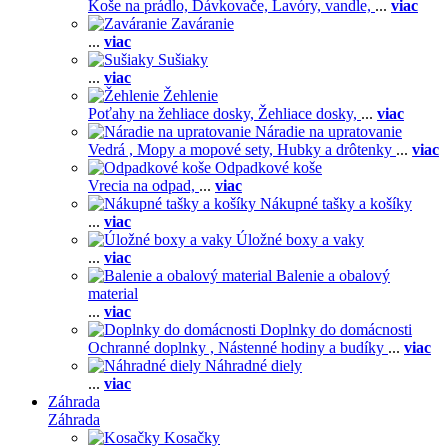
Koše na prádlo,
Dávkovače,
Lavóry, vandle,
...
viac
Zaváranie
...
viac
Sušiaky
...
viac
Žehlenie
Poťahy na žehliace dosky,
Žehliace dosky,
...
viac
Náradie na upratovanie
Vedrá ,
Mopy a mopové sety,
Hubky a drôtenky
...
viac
Odpadkové koše
Vrecia na odpad,
...
viac
Nákupné tašky a košíky
...
viac
Úložné boxy a vaky
...
viac
Balenie a obalový
material
...
viac
Doplnky do domácnosti
Ochranné doplnky ,
Nástenné hodiny a budíky
...
viac
Náhradné diely
...
viac
Záhrada
Záhrada
Kosačky