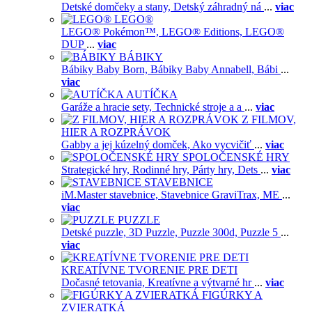
Detské domčeky a stany,
Detský záhradný ná
...
viac
LEGO®
LEGO® Pokémon™,
LEGO® Editions,
LEGO®
DUP
...
viac
BÁBIKY
Bábiky Baby Born,
Bábiky Baby Annabell,
Bábi
...
viac
AUTÍČKA
Garáže a hracie sety,
Technické stroje a a
...
viac
Z FILMOV,
HIER A ROZPRÁVOK
Gabby a jej kúzelný domček,
Ako vycvičiť
...
viac
SPOLOČENSKÉ HRY
Strategické hry,
Rodinné hry,
Párty hry,
Dets
...
viac
STAVEBNICE
iM.Master stavebnice,
Stavebnice GraviTrax,
ME
...
viac
PUZZLE
Detské puzzle,
3D Puzzle,
Puzzle 300d,
Puzzle 5
...
viac
KREATÍVNE TVORENIE PRE DETI
Dočasné tetovania,
Kreatívne a výtvarné hr
...
viac
FIGÚRKY A
ZVIERATKÁ