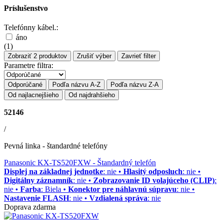
Príslušenstvo
Telefónny kábel.:
áno
(
1
)
Zobraziť
2
produktov
Zrušiť výber
Zavrieť filter
Parametre filtra:
Odporúčané
Podľa názvu A-Z
Podľa názvu Z-A
Od najlacnejšieho
Od najdrahšieho
52146
/
Pevná linka - štandardné telefóny
Panasonic KX-TS520FXW
- Štandardný telefón
Displej na základnej jednotke
: nie •
Hlasitý odposluch
: nie •
Digitálny záznamník
: nie •
Zobrazovanie ID volajúceho (CLIP)
:
nie •
Farba
: Biela •
Konektor pre náhlavnú súpravu
: nie •
Nastavenie FLASH
: nie •
Vzdialená správa
: nie
Doprava zdarma