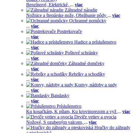
Benzínové,
Elektrické,
...
viac
Záhradné náradie
Nožnice a štepárske nože,
Obrábanie pôdy
...
viac
Ochranné pomôcky
...
viac
Postrekovače
...
viac
Hadice a príslušenstvo
...
viac
Poštové schránky
...
viac
Záhradné domčeky
...
viac
Rebríky a schodíky
...
viac
Konvy, nádoby a sudy
...
viac
Bandasky
...
viac
Príslušenstvo
Ku kosačkám,
K pílam,
Ku krovinorezom a vyž
...
viac
Drviče vetiev a ovocia
Nožové,
S ozubeným valcom,
...
viac
Hračky do záhrady
a pieskoviská