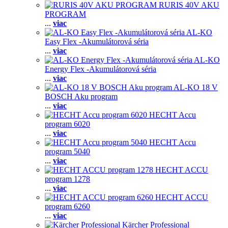
RURIS 40V AKU
PROGRAM
...
viac
AL-KO
Easy Flex -Akumulátorová séria
...
viac
AL-KO
Energy Flex -Akumulátorová séria
...
viac
AL-KO 18 V
BOSCH Aku program
...
viac
HECHT Accu
program 6020
...
viac
HECHT Accu
program 5040
...
viac
HECHT ACCU
program 1278
...
viac
HECHT ACCU
program 6260
...
viac
Kärcher Professional