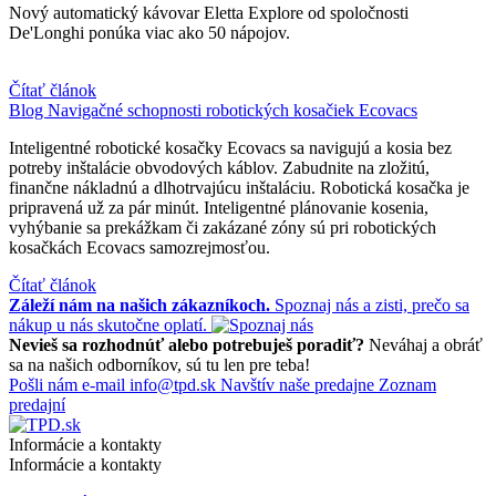
Nový automatický kávovar Eletta Explore od spoločnosti
De'Longhi ponúka viac ako 50 nápojov.
Čítať článok
Blog
Navigačné schopnosti robotických kosačiek Ecovacs
Inteligentné robotické kosačky Ecovacs sa navigujú a kosia bez
potreby inštalácie obvodových káblov. Zabudnite na zložitú,
finančne nákladnú a dlhotrvajúcu inštaláciu. Robotická kosačka je
pripravená už za pár minút. Inteligentné plánovanie kosenia,
vyhýbanie sa prekážkam či zakázané zóny sú pri robotických
kosačkách Ecovacs samozrejmosťou.
Čítať článok
Záleží nám na našich zákazníkoch.
Spoznaj nás a zisti, prečo sa
nákup u nás skutočne oplatí.
Nevieš sa rozhodnúť alebo potrebuješ poradiť?
Neváhaj a obráť
sa na našich odborníkov, sú tu len pre teba!
Pošli nám e-mail
info@tpd.sk
Navštív naše predajne
Zoznam
predajní
Informácie a kontakty
Informácie a kontakty