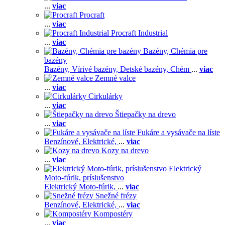
...
viac
Procraft
...
viac
Procraft Industrial
...
viac
Bazény, Chémia pre
bazény
Bazény,
Vírivé bazény,
Detské bazény,
Chém
...
viac
Zemné valce
...
viac
Cirkulárky
...
viac
Štiepačky na drevo
...
viac
Fukáre a vysávače na líste
Benzínové,
Elektrické,
...
viac
Kozy na drevo
...
viac
Elektrický
Moto-fúrik, príslušenstvo
Elektrický Moto-fúrik,
...
viac
Snežné frézy
Benzínové,
Elektrické,
...
viac
Kompostéry
...
viac