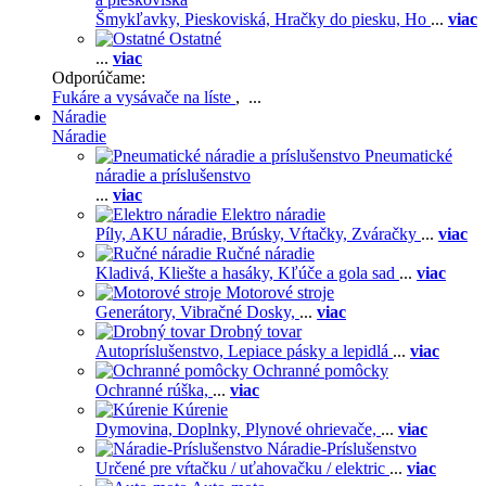
Šmykľavky,
Pieskoviská,
Hračky do piesku,
Ho
...
viac
Ostatné
...
viac
Odporúčame:
Fukáre a vysávače na líste
, ...
Náradie
Náradie
Pneumatické
náradie a príslušenstvo
...
viac
Elektro náradie
Píly,
AKU náradie,
Brúsky,
Vŕtačky,
Zváračky
...
viac
Ručné náradie
Kladivá,
Kliešte a hasáky,
Kľúče a gola sad
...
viac
Motorové stroje
Generátory,
Vibračné Dosky,
...
viac
Drobný tovar
Autopríslušenstvo,
Lepiace pásky a lepidlá
...
viac
Ochranné pomôcky
Ochranné rúška,
...
viac
Kúrenie
Dymovina,
Doplnky,
Plynové ohrievače,
...
viac
Náradie-Príslušenstvo
Určené pre vŕtačku / uťahovačku / elektric
...
viac