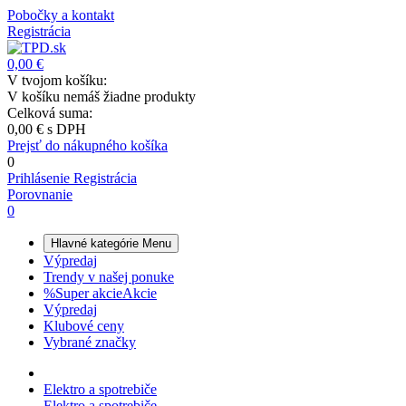
Pobočky a kontakt
Registrácia
0,00 €
V tvojom košíku:
V košíku nemáš žiadne produkty
Celková suma:
0,00 €
s DPH
Prejsť do nákupného košíka
0
Prihlásenie
Registrácia
Porovnanie
0
Hlavné kategórie
Menu
Výpredaj
Trendy v našej ponuke
%
Super akcie
Akcie
Výpredaj
Klubové ceny
Vybrané značky
Elektro a spotrebiče
Elektro a spotrebiče