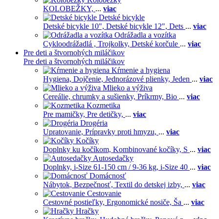
KOLOBEŽKY,
...
viac
Detské bicykle
Detské bicykle 10",
Detské bicykle 12",
Dets
...
viac
Odrážadla a vozítka
Cykloodrážadlá ,
Trojkolky,
Detské korčule
...
viac
Pre deti a štvornohých miláčikov
Pre deti a štvornohých miláčikov
Kŕmenie a hygiena
Hygiena,
Dojčenie,
Jednorázové plienky,
Jeden
...
viac
Mlieko a výživa
Cereálie, chrumky a sušienky,
Príkrmy,
Bio
...
viac
Kozmetika
Pre mamičky,
Pre detičky,
...
viac
Drogéria
Upratovanie,
Prípravky proti hmyzu,
...
viac
Kočíky
Doplnky ku kočíkom,
Kombinované kočíky,
S
...
viac
Autosedačky
Doplnky,
i-Size 61-150 cm / 9-36 kg,
i-Size 40
...
viac
Domácnosť
Nábytok,
Bezpečnosť,
Textil do detskej izby,
...
viac
Cestovanie
Cestovné postieľky,
Ergonomické nosiče,
Ša
...
viac
Hračky