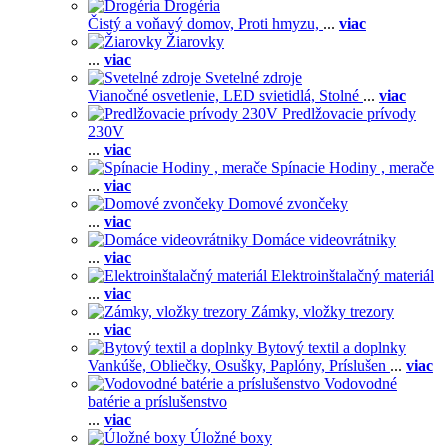
Drogéria
Čistý a voňavý domov,
Proti hmyzu,
...
viac
Žiarovky
...
viac
Svetelné zdroje
Vianočné osvetlenie,
LED svietidlá,
Stolné
...
viac
Predlžovacie prívody
230V
...
viac
Spínacie Hodiny , merače
...
viac
Domové zvončeky
...
viac
Domáce videovrátniky
...
viac
Elektroinštalačný materiál
...
viac
Zámky, vložky trezory
...
viac
Bytový textil a doplnky
Vankúše,
Obliečky,
Osušky,
Paplóny,
Príslušen
...
viac
Vodovodné
batérie a príslušenstvo
...
viac
Úložné boxy