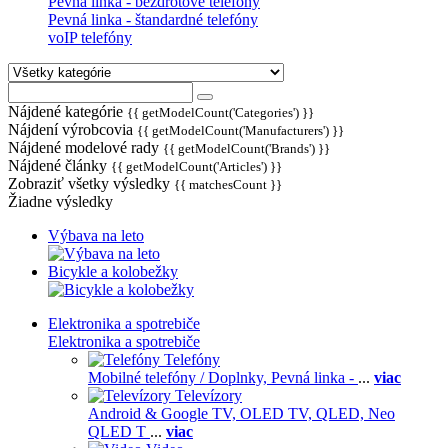
Pevná linka - bezdrôtové telefóny
Pevná linka - štandardné telefóny
voIP telefóny
Nájdené kategórie
{{ getModelCount('Categories') }}
Nájdení výrobcovia
{{ getModelCount('Manufacturers') }}
Nájdené modelové rady
{{ getModelCount('Brands') }}
Nájdené články
{{ getModelCount('Articles') }}
Zobraziť všetky výsledky
{{ matchesCount }}
Žiadne výsledky
Výbava na leto
Bicykle a kolobežky
Elektronika a spotrebiče
Elektronika a spotrebiče
Telefóny
Mobilné telefóny / Doplnky,
Pevná linka -
...
viac
Televízory
Android & Google TV,
OLED TV,
QLED, Neo
QLED T
...
viac