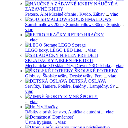
NÁUČNÉ A
ZÁBAVNÉ KNIHY
Pexeso,
Albi kúzelné čítanie ,
Kvído,
Zábav
...
viac
SQUISHMALLOWS
Squishmallows 20cm,
Squishmallows 30cm,
Squish
...
viac
RETRO HRAČKY
...
viac
LEGO Storage
LEGO boxy,
LEGO LED Lite,
...
viac
SKLADAČKY NIELEN PRE DETI
Mechanické 3D skladačky,
Drevené 3D sklada
...
viac
ŠKOLSKÉ POTREBY
Glóbusy,
Školské tašky,
Detské tašky,
Pera
...
viac
DETSKÁ OSLAVA
Servítky,
Taniere,
Poháre,
Balóny ,
Lampióny,
Sv
...
viac
ZIMNÉ ŠPORTY
...
viac
Hračky
Bábiky a príslušenstvo,
Autíčka a autodrá
...
viac
Domácnosť
Ústna hygiena,
...
viac
Drony a príslušenstvo