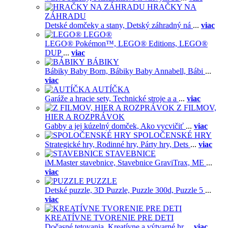
HRAČKY NA
ZÁHRADU
Detské domčeky a stany,
Detský záhradný ná
...
viac
LEGO®
LEGO® Pokémon™,
LEGO® Editions,
LEGO®
DUP
...
viac
BÁBIKY
Bábiky Baby Born,
Bábiky Baby Annabell,
Bábi
...
viac
AUTÍČKA
Garáže a hracie sety,
Technické stroje a a
...
viac
Z FILMOV,
HIER A ROZPRÁVOK
Gabby a jej kúzelný domček,
Ako vycvičiť
...
viac
SPOLOČENSKÉ HRY
Strategické hry,
Rodinné hry,
Párty hry,
Dets
...
viac
STAVEBNICE
iM.Master stavebnice,
Stavebnice GraviTrax,
ME
...
viac
PUZZLE
Detské puzzle,
3D Puzzle,
Puzzle 300d,
Puzzle 5
...
viac
KREATÍVNE TVORENIE PRE DETI
Dočasné tetovania,
Kreatívne a výtvarné hr
...
viac