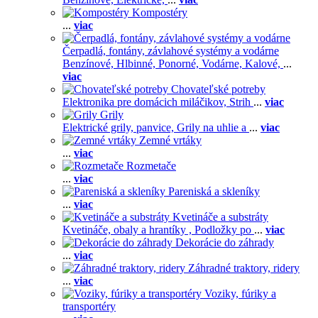
Kompostéry
...
viac
Čerpadlá, fontány, závlahové systémy a vodárne
Benzínové,
Hlbinné,
Ponorné,
Vodárne,
Kalové,
...
viac
Chovateľské potreby
Elektronika pre domácich miláčikov,
Strih
...
viac
Grily
Elektrické grily, panvice,
Grily na uhlie a
...
viac
Zemné vrtáky
...
viac
Rozmetače
...
viac
Pareniská a skleníky
...
viac
Kvetináče a substráty
Kvetináče, obaly a hrantíky ,
Podložky po
...
viac
Dekorácie do záhrady
...
viac
Záhradné traktory, ridery
...
viac
Voziky, fúriky a
transportéry