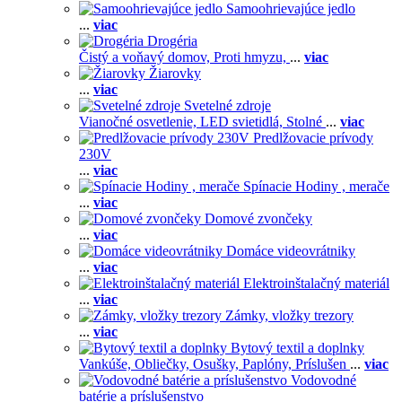
Samoohrievajúce jedlo
...
viac
Drogéria
Čistý a voňavý domov,
Proti hmyzu,
...
viac
Žiarovky
...
viac
Svetelné zdroje
Vianočné osvetlenie,
LED svietidlá,
Stolné
...
viac
Predlžovacie prívody
230V
...
viac
Spínacie Hodiny , merače
...
viac
Domové zvončeky
...
viac
Domáce videovrátniky
...
viac
Elektroinštalačný materiál
...
viac
Zámky, vložky trezory
...
viac
Bytový textil a doplnky
Vankúše,
Obliečky,
Osušky,
Paplóny,
Príslušen
...
viac
Vodovodné
batérie a príslušenstvo