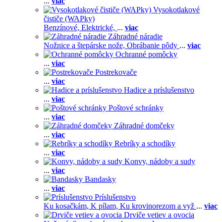
...
viac
Vysokotlakové
čističe (WAPky)
Benzínové,
Elektrické,
...
viac
Záhradné náradie
Nožnice a štepárske nože,
Obrábanie pôdy
...
viac
Ochranné pomôcky
...
viac
Postrekovače
...
viac
Hadice a príslušenstvo
...
viac
Poštové schránky
...
viac
Záhradné domčeky
...
viac
Rebríky a schodíky
...
viac
Konvy, nádoby a sudy
...
viac
Bandasky
...
viac
Príslušenstvo
Ku kosačkám,
K pílam,
Ku krovinorezom a vyž
...
viac
Drviče vetiev a ovocia