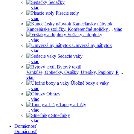
Sedačky
...
viac
Písacie stoly
...
viac
Kancelársky nábytok
Kancelárske stoličky,
Konferenčné stoličky
...
viac
Vešiaky a doplnky
...
viac
Univerzálny nábytok
...
viac
Sedacie vaky
...
viac
Bytový textil
Vankúše,
Obliečky,
Osušky,
Uteráky,
Paplóny,
P
...
viac
Úložné boxy a vaky
...
viac
Obrazy
...
viac
Tapety a Lišty
...
viac
Slnečníky
...
viac
Domácnosť
Domácnosť