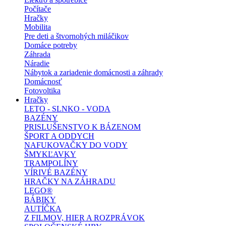
Počítače
Hračky
Mobilita
Pre deti a štvornohých miláčikov
Domáce potreby
Záhrada
Náradie
Nábytok a zariadenie domácnosti a záhrady
Domácnosť
Fotovoltika
Hračky
LETO - SLNKO - VODA
BAZÉNY
PRISLUŠENSTVO K BÁZENOM
ŠPORT A ODDYCH
NAFUKOVAČKY DO VODY
ŠMYKĽAVKY
TRAMPOLÍNY
VÍRIVÉ BAZÉNY
HRAČKY NA ZÁHRADU
LEGO®
BÁBIKY
AUTÍČKA
Z FILMOV, HIER A ROZPRÁVOK