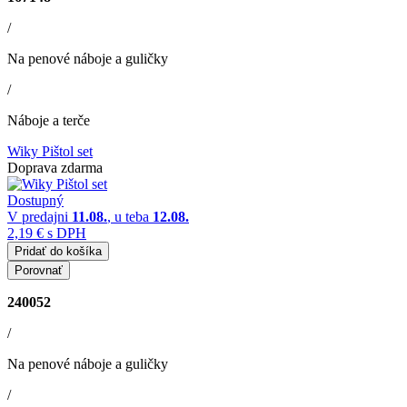
/
Na penové náboje a guličky
/
Náboje a terče
Wiky Pištol set
Doprava zdarma
Dostupný
V predajni
11.08.
, u teba
12.08.
2,19 €
s DPH
Pridať do košíka
Porovnať
240052
/
Na penové náboje a guličky
/