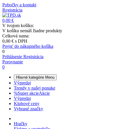
Pobočky a kontakt
Registrácia
0,00 €
V tvojom košíku:
V košíku nemáš žiadne produkty
Celková suma:
0,00 €
s DPH
Prejsť do nákupného košíka
0
Prihlásenie
Registrácia
Porovnanie
0
Hlavné kategórie
Menu
Výpredaj
Trendy v našej ponuke
%
Super akcie
Akcie
Výpredaj
Klubové ceny
Vybrané značky
Hračky
Elektro a spotrebiče