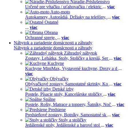
Náradie-Príslušenstvo
Určené pre vŕtačku / uťahovačku / elektric
...
viac
Auto-moto
Autokamery,
Autorádiá,
Držiaky na telefóny,
...
viac
Ostatné
...
viac
Obrana
Ochranné spreje,
...
viac
Nábytok a zariadenie domácnosti a záhrady
Nábytok a zariadenie domácnosti a záhrady
Záhradný nábytok
Zostavy,
Lehátka,
Stoly,
Stoličky a kreslá,
Ser
...
viac
Kuchyne
Kuchyne MiniMax,
Vystavené kuchyne,
Drezy a d
...
viac
Obývačky
Obývačkové zostavy,
Samostatné skrinky,
Ko
...
viac
Detské izby
Postele,
Písacie stoly,
Kancelárske stoličky
...
viac
Spálne
Postele,
Rošty,
Matrace a toppery,
Šatníky,
Noč
...
viac
Predsiene
Predsieňové zostavy,
Botníky,
Samostatné sk
...
viac
Stoly a stoličky
Jedálenské stoly,
Jedálenské a barové stol
...
viac