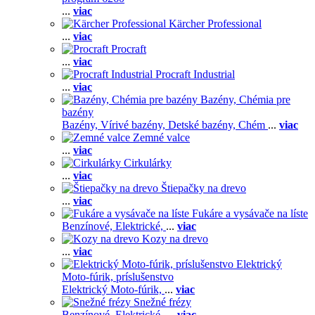
...
viac
Kärcher Professional
...
viac
Procraft
...
viac
Procraft Industrial
...
viac
Bazény, Chémia pre
bazény
Bazény,
Vírivé bazény,
Detské bazény,
Chém
...
viac
Zemné valce
...
viac
Cirkulárky
...
viac
Štiepačky na drevo
...
viac
Fukáre a vysávače na líste
Benzínové,
Elektrické,
...
viac
Kozy na drevo
...
viac
Elektrický
Moto-fúrik, príslušenstvo
Elektrický Moto-fúrik,
...
viac
Snežné frézy
Benzínové,
Elektrické,
...
viac