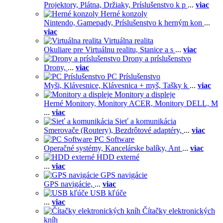
Projektory,
Plátna,
Držiaky,
Príslušenstvo k p
...
viac
Herné konzoly
Nintendo,
Gamepady,
Príslušenstvo k herným kon
...
viac
Virtuálna realita
Okuliare pre Virtuálnu realitu,
Stanice a s
...
viac
Drony a príslušenstvo
Drony,
...
viac
PC Príslušenstvo
Myši,
Klávesnice,
Klávesnica + myš,
Tašky k
...
viac
Monitory a displeje
Herné Monitory,
Monitory ACER,
Monitory DELL,
M
...
viac
Sieť a komunikácia
Smerovače (Routery),
Bezdrôtové adaptéry,
...
viac
PC Software
Operačné systémy,
Kancelárske balíky,
Ant
...
viac
HDD externé
...
viac
GPS navigácie
GPS navigácie,
...
viac
USB kľúče
...
viac
Čítačky elektronických
kníh