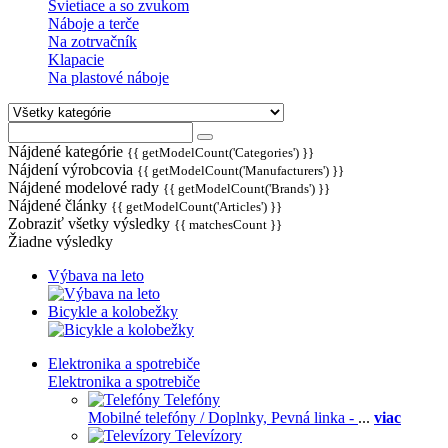
Svietiace a so zvukom
Náboje a terče
Na zotrvačník
Klapacie
Na plastové náboje
Nájdené kategórie
{{ getModelCount('Categories') }}
Nájdení výrobcovia
{{ getModelCount('Manufacturers') }}
Nájdené modelové rady
{{ getModelCount('Brands') }}
Nájdené články
{{ getModelCount('Articles') }}
Zobraziť všetky výsledky
{{ matchesCount }}
Žiadne výsledky
Výbava na leto
Bicykle a kolobežky
Elektronika a spotrebiče
Elektronika a spotrebiče
Telefóny
Mobilné telefóny / Doplnky,
Pevná linka -
...
viac
Televízory