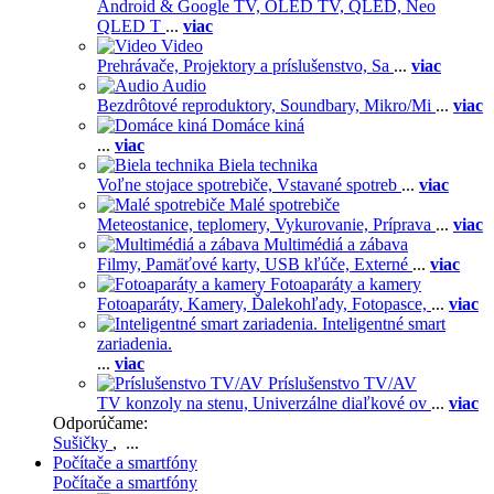
Android & Google TV,
OLED TV,
QLED, Neo
QLED T
...
viac
Video
Prehrávače,
Projektory a príslušenstvo,
Sa
...
viac
Audio
Bezdrôtové reproduktory,
Soundbary,
Mikro/Mi
...
viac
Domáce kiná
...
viac
Biela technika
Voľne stojace spotrebiče,
Vstavané spotreb
...
viac
Malé spotrebiče
Meteostanice, teplomery,
Vykurovanie,
Príprava
...
viac
Multimédiá a zábava
Filmy,
Pamäťové karty,
USB kľúče,
Externé
...
viac
Fotoaparáty a kamery
Fotoaparáty,
Kamery,
Ďalekohľady,
Fotopasce,
...
viac
Inteligentné smart
zariadenia.
...
viac
Príslušenstvo TV/AV
TV konzoly na stenu,
Univerzálne diaľkové ov
...
viac
Odporúčame:
Sušičky
, ...
Počítače a smartfóny
Počítače a smartfóny