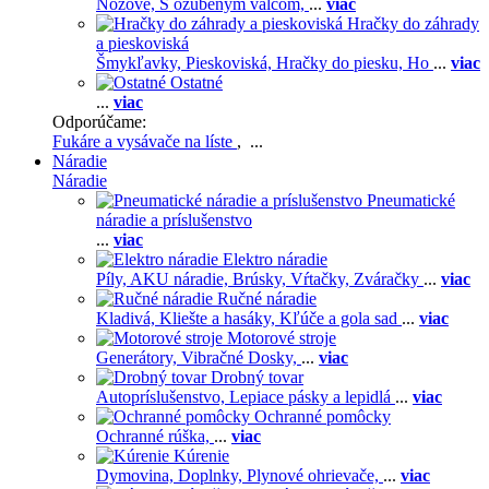
Nožové,
S ozubeným valcom,
...
viac
Hračky do záhrady
a pieskoviská
Šmykľavky,
Pieskoviská,
Hračky do piesku,
Ho
...
viac
Ostatné
...
viac
Odporúčame:
Fukáre a vysávače na líste
, ...
Náradie
Náradie
Pneumatické
náradie a príslušenstvo
...
viac
Elektro náradie
Píly,
AKU náradie,
Brúsky,
Vŕtačky,
Zváračky
...
viac
Ručné náradie
Kladivá,
Kliešte a hasáky,
Kľúče a gola sad
...
viac
Motorové stroje
Generátory,
Vibračné Dosky,
...
viac
Drobný tovar
Autopríslušenstvo,
Lepiace pásky a lepidlá
...
viac
Ochranné pomôcky
Ochranné rúška,
...
viac
Kúrenie
Dymovina,
Doplnky,
Plynové ohrievače,
...
viac