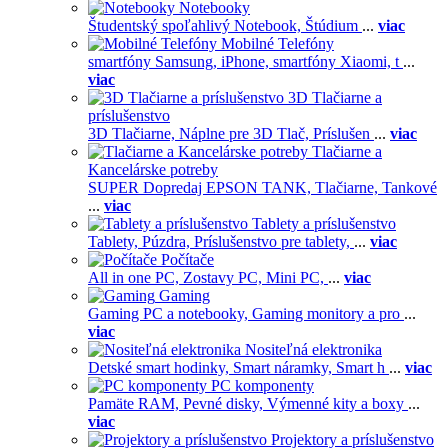
Notebooky
Študentský spoľahlivý Notebook,
Štúdium
...
viac
Mobilné Telefóny
smartfóny Samsung,
iPhone,
smartfóny Xiaomi,
t
...
viac
3D Tlačiarne a
príslušenstvo
3D Tlačiarne,
Náplne pre 3D Tlač,
Príslušen
...
viac
Tlačiarne a
Kancelárske potreby
SUPER Dopredaj EPSON TANK,
Tlačiarne,
Tankové
...
viac
Tablety a príslušenstvo
Tablety,
Púzdra,
Príslušenstvo pre tablety,
...
viac
Počítače
All in one PC,
Zostavy PC,
Mini PC,
...
viac
Gaming
Gaming PC a notebooky,
Gaming monitory a pro
...
viac
Nositeľná elektronika
Detské smart hodinky,
Smart náramky,
Smart h
...
viac
PC komponenty
Pamäte RAM,
Pevné disky,
Výmenné kity a boxy
...
viac
Projektory a príslušenstvo