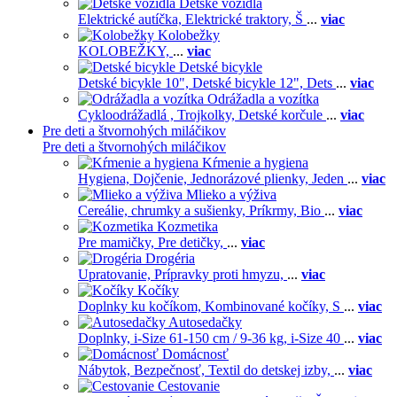
Detské vozidlá
Elektrické autíčka,
Elektrické traktory,
Š
...
viac
Kolobežky
KOLOBEŽKY,
...
viac
Detské bicykle
Detské bicykle 10",
Detské bicykle 12",
Dets
...
viac
Odrážadla a vozítka
Cykloodrážadlá ,
Trojkolky,
Detské korčule
...
viac
Pre deti a štvornohých miláčikov
Pre deti a štvornohých miláčikov
Kŕmenie a hygiena
Hygiena,
Dojčenie,
Jednorázové plienky,
Jeden
...
viac
Mlieko a výživa
Cereálie, chrumky a sušienky,
Príkrmy,
Bio
...
viac
Kozmetika
Pre mamičky,
Pre detičky,
...
viac
Drogéria
Upratovanie,
Prípravky proti hmyzu,
...
viac
Kočíky
Doplnky ku kočíkom,
Kombinované kočíky,
S
...
viac
Autosedačky
Doplnky,
i-Size 61-150 cm / 9-36 kg,
i-Size 40
...
viac
Domácnosť
Nábytok,
Bezpečnosť,
Textil do detskej izby,
...
viac
Cestovanie