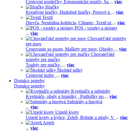
Cestovné postieľky,
Ergonomické nosiče,
Ša
...
viac
Hračky
Kreatívne hračky,
Hudobné hračky,
Penové p
...
viac
Textil
Dievča,
Neutrálna kolekcia,
Chlapec,
Textil pr
...
viac
POS - vzorky a stojany
...
viac
Chovateľské potreby
pre psov
Cestovanie so psom,
Maškrty pre psov,
Obojky
...
viac
Chovateľské
potreby pre mačky
Toalety pre mačky,
...
viac
Školské tašky
Cestovné kufre,
...
viac
Domáce potreby
Domáce potreby
Kvetináče a substráty
Kvetináče, obaly a hrantíky ,
Podložky po
...
viac
Substráty a hnojivá
...
viac
Umelé kvety
Umelé kvety a kytice,
Zeleň,
Bobule a plody,
V
...
viac
Anjeli
...
viac