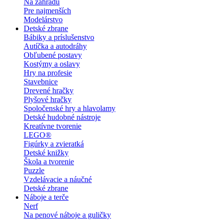
Na záhradu
Pre najmenších
Modelárstvo
Detské zbrane
Bábiky a príslušenstvo
Autíčka a autodráhy
Obľubené postavy
Kostýmy a oslavy
Hry na profesie
Stavebnice
Drevené hračky
Plyšové hračky
Spoločenské hry a hlavolamy
Detské hudobné nástroje
Kreatívne tvorenie
LEGO®
Figúrky a zvieratká
Detské knižky
Škola a tvorenie
Puzzle
Vzdelávacie a náučné
Detské zbrane
Náboje a terče
Nerf
Na penové náboje a guličky