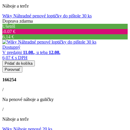
Náboje a terče
Wiky Náhradné penové loptičky do pištole 30 ks
Doprava zdarma
Ušetríš
‐0.07 €
6,14 €
Dostupný
V predajni
11.08.
, u teba
12.08.
6,07 €
s DPH
Pridať do košíka
Porovnať
166254
/
Na penové náboje a guličky
/
Náboje a terče
Wiky Náboje penové 20 ks