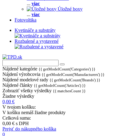
...
viac
Úložné boxy
...
viac
Fotovoltika
Kvetináče a substráty
Rozbalené a vystavené
Nájdené kategórie
{{ getModelCount('Categories') }}
Nájdení výrobcovia
{{ getModelCount('Manufacturers') }}
Nájdené modelové rady
{{ getModelCount('Brands') }}
Nájdené články
{{ getModelCount('Articles') }}
Zobraziť všetky výsledky
{{ matchesCount }}
Žiadne výsledky
0,00 €
V tvojom košíku:
V košíku nemáš žiadne produkty
Celková suma:
0,00 €
s DPH
Prejsť do nákupného košíka
0