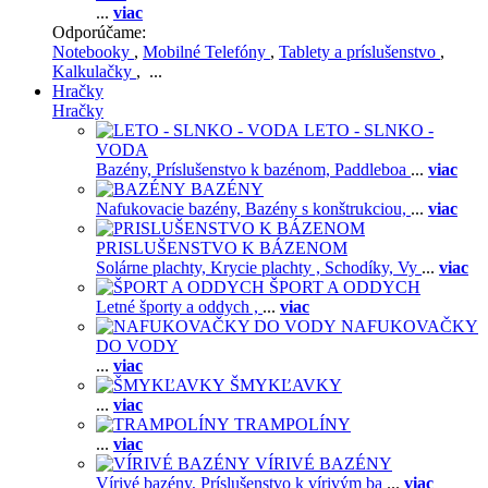
...
viac
Odporúčame:
Notebooky
,
Mobilné Telefóny
,
Tablety a príslušenstvo
,
Kalkulačky
, ...
Hračky
Hračky
LETO - SLNKO -
VODA
Bazény,
Príslušenstvo k bazénom,
Paddleboa
...
viac
BAZÉNY
Nafukovacie bazény,
Bazény s konštrukciou,
...
viac
PRISLUŠENSTVO K BÁZENOM
Solárne plachty,
Krycie plachty ,
Schodíky,
Vy
...
viac
ŠPORT A ODDYCH
Letné športy a oddych ,
...
viac
NAFUKOVAČKY
DO VODY
...
viac
ŠMYKĽAVKY
...
viac
TRAMPOLÍNY
...
viac
VÍRIVÉ BAZÉNY
Vírivé bazény,
Príslušenstvo k vírivým ba
...
viac