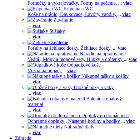
Formičky a vykrajovačky,
Formy na pečenie,
...
viac
Kúpelňa a WC
Koše na prádlo,
Dávkovače,
Lavóry, vandle,
...
viac
Zaváranie
...
viac
Sušiaky
...
viac
Žehlenie
Poťahy na žehliace dosky,
Žehliace dosky,
...
viac
Náradie na upratovanie
Vedrá ,
Mopy a mopové sety,
Hubky a drôtenky
...
viac
Odpadkové koše
Vrecia na odpad,
...
viac
Nákupné tašky a košíky
...
viac
Úložné boxy a vaky
...
viac
Balenie a obalový
material
...
viac
Doplnky do domácnosti
Ochranné doplnky ,
Nástenné hodiny a budíky
...
viac
Náhradné diely
...
viac
Záhrada