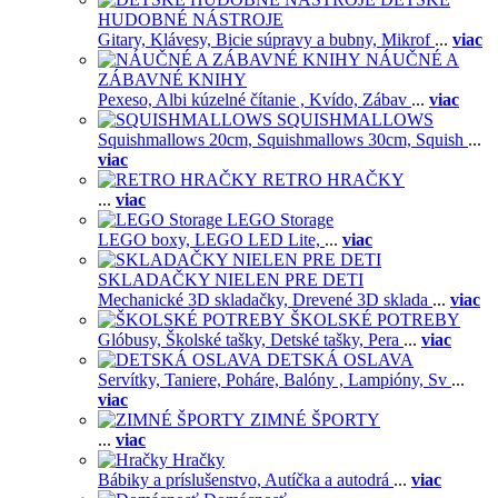
HUDOBNÉ NÁSTROJE
Gitary,
Klávesy,
Bicie súpravy a bubny,
Mikrof
...
viac
NÁUČNÉ A
ZÁBAVNÉ KNIHY
Pexeso,
Albi kúzelné čítanie ,
Kvído,
Zábav
...
viac
SQUISHMALLOWS
Squishmallows 20cm,
Squishmallows 30cm,
Squish
...
viac
RETRO HRAČKY
...
viac
LEGO Storage
LEGO boxy,
LEGO LED Lite,
...
viac
SKLADAČKY NIELEN PRE DETI
Mechanické 3D skladačky,
Drevené 3D sklada
...
viac
ŠKOLSKÉ POTREBY
Glóbusy,
Školské tašky,
Detské tašky,
Pera
...
viac
DETSKÁ OSLAVA
Servítky,
Taniere,
Poháre,
Balóny ,
Lampióny,
Sv
...
viac
ZIMNÉ ŠPORTY
...
viac
Hračky
Bábiky a príslušenstvo,
Autíčka a autodrá
...
viac