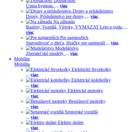
Domácnosť
Ústna hygiena,
...
viac
Drony a príslušenstvo
Drony,
Príslušenstvo pre drony,
...
viac
Na záhradu
Bazény,
Vozidlá,
Vírivky,
VYMAZAT Leto a voda,
...
viac
Pre najmenších
Starostlivosť o dieťa,
Hračky pre najmenší
...
viac
Modelárstvo
Zberateľské modely,
...
viac
Mobilita
Mobilita
Elektrické štvorkolky
...
viac
Elektrické kolobežky
...
viac
Elektrické motorky
...
viac
Benzínové motorky
...
viac
Seniorské vozidlá
...
viac
Elektro skútre
...
viac