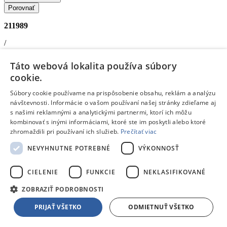
Porovnať
211989
/
Na penové náboje a guličky
Táto webová lokalita používa súbory
cookie.
/
Súbory cookie používame na prispôsobenie obsahu, reklám a analýzu
Náboje a terče
návštevnosti. Informácie o vašom používaní našej stránky zdieľame aj
Wiky Detská puška 46 cm na zotrvačník
s našimi reklamnými a analytickými partnermi, ktorí ich môžu
Doprava zdarma
kombinovať s inými informáciami, ktoré ste im poskytli alebo ktoré
zhromaždili pri používaní ich služieb.
Prečítať viac
Dostupný
NEVYHNUTNE POTREBNÉ
VÝKONNOSŤ
V predajni
11.08.
, u teba
12.08.
3,30 €
s DPH
Pridať do košíka
CIELENIE
FUNKCIE
NEKLASIFIKOVANÉ
Porovnať
ZOBRAZIŤ PODROBNOSTI
222529
PRIJAŤ VŠETKO
ODMIETNUŤ VŠETKO
/