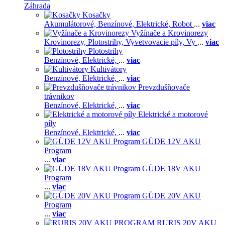
Záhrada
Kosačky
Akumulátorové,
Benzínové,
Elektrické,
Robot
...
viac
Vyžínače a Krovinorezy
Krovinorezy,
Plotostrihy,
Vyvetvovacie píly,
Vy
...
viac
Plotostrihy
Benzínové,
Elektrické,
...
viac
Kultivátory
Benzínové,
Elektrické,
...
viac
Prevzdušňovače
trávnikov
Benzínové,
Elektrické,
...
viac
Elektrické a motorové
píly
Benzínové,
Elektrické,
...
viac
GÜDE 12V AKU
Program
...
viac
GÜDE 18V AKU
Program
...
viac
GÜDE 20V AKU
Program
...
viac
RURIS 20V AKU