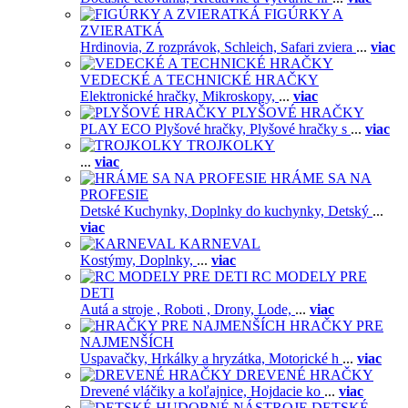
FIGÚRKY A
ZVIERATKÁ
Hrdinovia,
Z rozprávok,
Schleich,
Safari zviera
...
viac
VEDECKÉ A TECHNICKÉ HRAČKY
Elektronické hračky,
Mikroskopy,
...
viac
PLYŠOVÉ HRAČKY
PLAY ECO Plyšové hračky,
Plyšové hračky s
...
viac
TROJKOLKY
...
viac
HRÁME SA NA
PROFESIE
Detské Kuchynky,
Doplnky do kuchynky,
Detský
...
viac
KARNEVAL
Kostýmy,
Doplnky,
...
viac
RC MODELY PRE
DETI
Autá a stroje ,
Roboti ,
Drony,
Lode,
...
viac
HRAČKY PRE
NAJMENŠÍCH
Uspavačky,
Hrkálky a hryzátka,
Motorické h
...
viac
DREVENÉ HRAČKY
Drevené vláčiky a koľajnice,
Hojdacie ko
...
viac
DETSKÉ