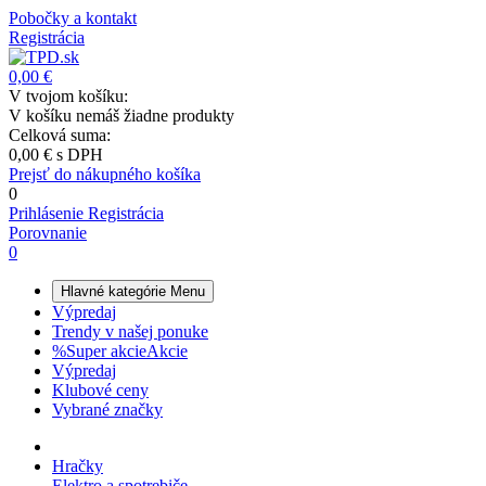
Pobočky a kontakt
Registrácia
0,00 €
V tvojom košíku:
V košíku nemáš žiadne produkty
Celková suma:
0,00 €
s DPH
Prejsť do nákupného košíka
0
Prihlásenie
Registrácia
Porovnanie
0
Hlavné kategórie
Menu
Výpredaj
Trendy v našej ponuke
%
Super akcie
Akcie
Výpredaj
Klubové ceny
Vybrané značky
Hračky
Elektro a spotrebiče