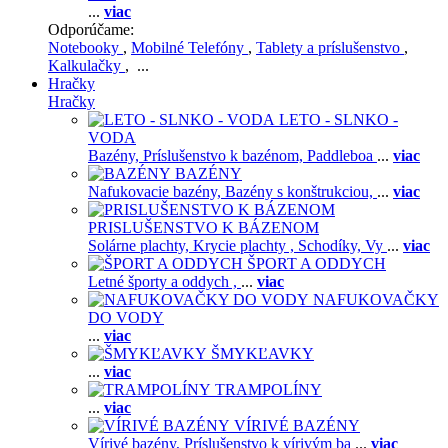
...
viac
Odporúčame:
Notebooky
,
Mobilné Telefóny
,
Tablety a príslušenstvo
,
Kalkulačky
, ...
Hračky
Hračky
LETO - SLNKO -
VODA
Bazény,
Príslušenstvo k bazénom,
Paddleboa
...
viac
BAZÉNY
Nafukovacie bazény,
Bazény s konštrukciou,
...
viac
PRISLUŠENSTVO K BÁZENOM
Solárne plachty,
Krycie plachty ,
Schodíky,
Vy
...
viac
ŠPORT A ODDYCH
Letné športy a oddych ,
...
viac
NAFUKOVAČKY
DO VODY
...
viac
ŠMYKĽAVKY
...
viac
TRAMPOLÍNY
...
viac
VÍRIVÉ BAZÉNY
Vírivé bazény,
Príslušenstvo k vírivým ba
...
viac