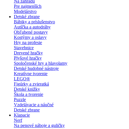
Na záhradu
Pre najmenších
Modelárstvo
Detské zbrane
Bábiky a príslušenstvo
Autíčka a autodráhy
Obľubené postavy
Kostýmy a oslavy
Hry na profesie
Stavebnice
Drevené hračky
Plyšové hračky
Spoločenské hry a hlavolamy
Detské hudobné nástroje
Kreatívne tvorenie
LEGO®
Figúrky a zvieratká
Detské knižky
Škola a tvorenie
Puzzle
Vzdelávacie a náučné
Detské zbrane
Klapacie
Nerf
Na penové náboje a guličky