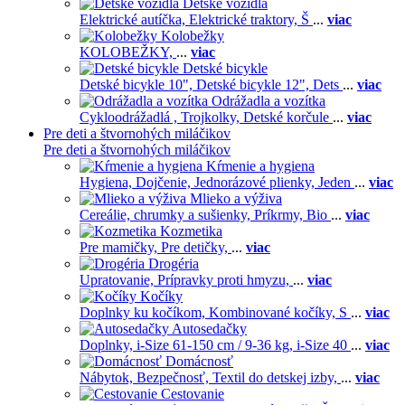
Detské vozidlá
Elektrické autíčka,
Elektrické traktory,
Š
...
viac
Kolobežky
KOLOBEŽKY,
...
viac
Detské bicykle
Detské bicykle 10",
Detské bicykle 12",
Dets
...
viac
Odrážadla a vozítka
Cykloodrážadlá ,
Trojkolky,
Detské korčule
...
viac
Pre deti a štvornohých miláčikov
Pre deti a štvornohých miláčikov
Kŕmenie a hygiena
Hygiena,
Dojčenie,
Jednorázové plienky,
Jeden
...
viac
Mlieko a výživa
Cereálie, chrumky a sušienky,
Príkrmy,
Bio
...
viac
Kozmetika
Pre mamičky,
Pre detičky,
...
viac
Drogéria
Upratovanie,
Prípravky proti hmyzu,
...
viac
Kočíky
Doplnky ku kočíkom,
Kombinované kočíky,
S
...
viac
Autosedačky
Doplnky,
i-Size 61-150 cm / 9-36 kg,
i-Size 40
...
viac
Domácnosť
Nábytok,
Bezpečnosť,
Textil do detskej izby,
...
viac
Cestovanie