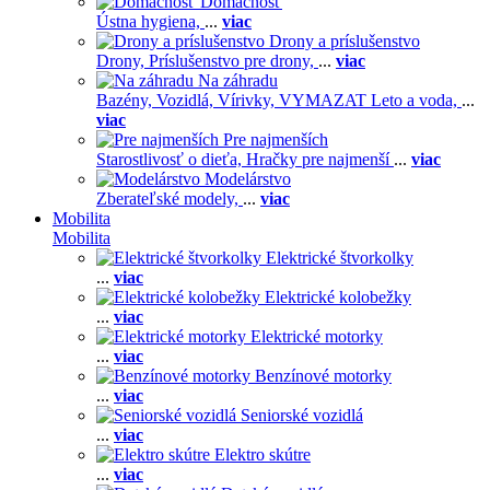
Domácnosť
Ústna hygiena,
...
viac
Drony a príslušenstvo
Drony,
Príslušenstvo pre drony,
...
viac
Na záhradu
Bazény,
Vozidlá,
Vírivky,
VYMAZAT Leto a voda,
...
viac
Pre najmenších
Starostlivosť o dieťa,
Hračky pre najmenší
...
viac
Modelárstvo
Zberateľské modely,
...
viac
Mobilita
Mobilita
Elektrické štvorkolky
...
viac
Elektrické kolobežky
...
viac
Elektrické motorky
...
viac
Benzínové motorky
...
viac
Seniorské vozidlá
...
viac
Elektro skútre
...
viac