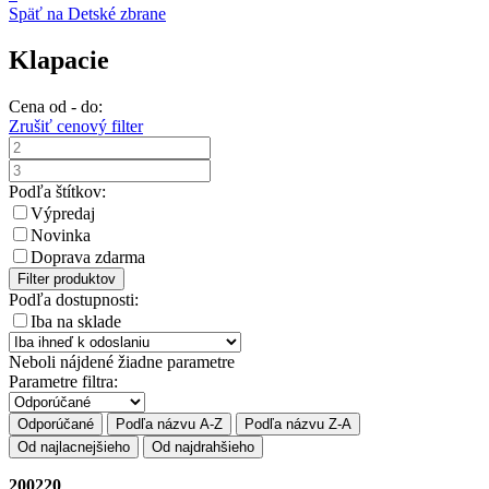
Späť na Detské zbrane
Klapacie
Cena od - do:
Zrušiť cenový filter
Podľa štítkov:
Výpredaj
Novinka
Doprava zdarma
Filter produktov
Podľa dostupnosti:
Iba na sklade
Neboli nájdené žiadne parametre
Parametre filtra:
Odporúčané
Podľa názvu A-Z
Podľa názvu Z-A
Od najlacnejšieho
Od najdrahšieho
200220