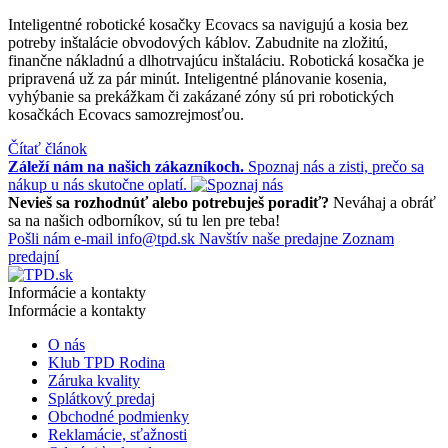
Inteligentné robotické kosačky Ecovacs sa navigujú a kosia bez
potreby inštalácie obvodových káblov. Zabudnite na zložitú,
finančne nákladnú a dlhotrvajúcu inštaláciu. Robotická kosačka je
pripravená už za pár minút. Inteligentné plánovanie kosenia,
vyhýbanie sa prekážkam či zakázané zóny sú pri robotických
kosačkách Ecovacs samozrejmosťou.
Čítať článok
Záleží nám na našich zákazníkoch.
Spoznaj nás a zisti, prečo sa
nákup u nás skutočne oplatí.
Nevieš sa rozhodnúť alebo potrebuješ poradiť?
Neváhaj a obráť
sa na našich odborníkov, sú tu len pre teba!
Pošli nám e-mail
info@tpd.sk
Navštív naše predajne
Zoznam
predajní
Informácie a kontakty
Informácie a kontakty
O nás
Klub TPD Rodina
Záruka kvality
Splátkový predaj
Obchodné podmienky
Reklamácie, sťažnosti