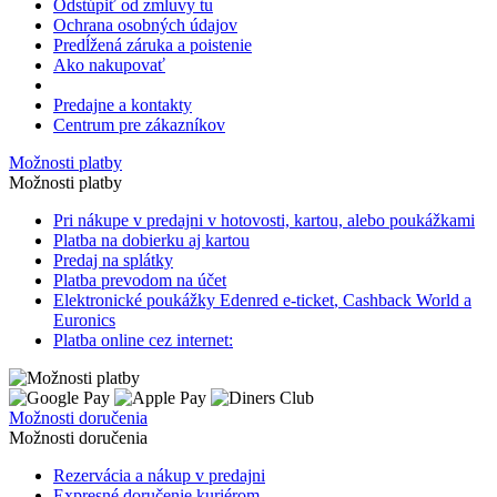
Odstúpiť od zmluvy tu
Ochrana osobných údajov
Predĺžená záruka a poistenie
Ako nakupovať
Predajne a kontakty
Centrum pre zákazníkov
Možnosti platby
Možnosti platby
Pri nákupe v predajni v hotovosti, kartou, alebo poukážkami
Platba na dobierku aj kartou
Predaj na splátky
Platba prevodom na účet
Elektronické poukážky Edenred
e-ticket
, Cashback World a
Euronics
Platba online cez internet:
Možnosti doručenia
Možnosti doručenia
Rezervácia a nákup v predajni
Expresné doručenie kuriérom