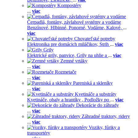
Kompostéry
...
viac
Čerpadlá, fontány, závlahové systémy a vodárne
Benzínové,
Hlbinné,
Ponorné,
Vodárne,
Kalové,
...
viac
Chovateľské potreby
Elektronika pre domácich miláčikov,
Strih
...
viac
Grily
Elektrické grily, panvice,
Grily na uhlie a
...
viac
Zemné vrtáky
...
viac
Rozmetače
...
viac
Pareniská a skleníky
...
viac
Kvetináče a substráty
Kvetináče, obaly a hrantíky ,
Podložky po
...
viac
Dekorácie do záhrady
...
viac
Záhradné traktory, ridery
...
viac
Voziky, fúriky a
transportéry