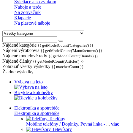
Svietiace a so zvukom
Náboje a terče
Na zotrvačník
Klapacie
Na plastové náboje
Nájdené kategórie
{{ getModelCount('Categories') }}
Nájdení výrobcovia
{{ getModelCount('Manufacturers') }}
Nájdené modelové rady
{{ getModelCount('Brands') }}
Nájdené články
{{ getModelCount('Articles') }}
Zobraziť všetky výsledky
{{ matchesCount }}
Žiadne výsledky
Výbava na leto
Bicykle a kolobežky
Elektronika a spotrebiče
Elektronika a spotrebiče
Telefóny
Mobilné telefóny / Doplnky,
Pevná linka -
...
viac
Televízory