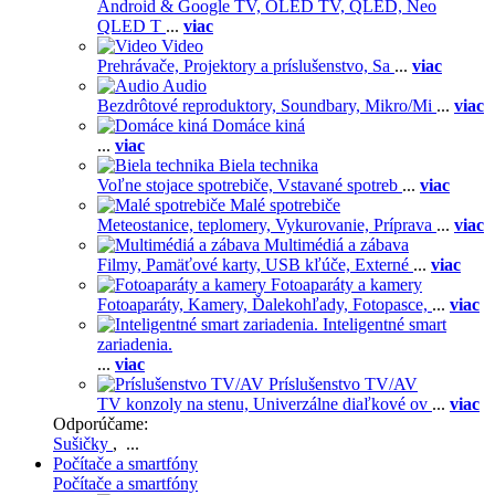
Android & Google TV,
OLED TV,
QLED, Neo
QLED T
...
viac
Video
Prehrávače,
Projektory a príslušenstvo,
Sa
...
viac
Audio
Bezdrôtové reproduktory,
Soundbary,
Mikro/Mi
...
viac
Domáce kiná
...
viac
Biela technika
Voľne stojace spotrebiče,
Vstavané spotreb
...
viac
Malé spotrebiče
Meteostanice, teplomery,
Vykurovanie,
Príprava
...
viac
Multimédiá a zábava
Filmy,
Pamäťové karty,
USB kľúče,
Externé
...
viac
Fotoaparáty a kamery
Fotoaparáty,
Kamery,
Ďalekohľady,
Fotopasce,
...
viac
Inteligentné smart
zariadenia.
...
viac
Príslušenstvo TV/AV
TV konzoly na stenu,
Univerzálne diaľkové ov
...
viac
Odporúčame:
Sušičky
, ...
Počítače a smartfóny
Počítače a smartfóny