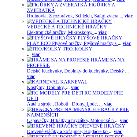
FIGÚRKY A
ZVIERATKÁ
Hrdinovia,
Z rozprávok,
Schleich,
Safari zviera
...
viac
VEDECKÉ A TECHNICKÉ HRAČKY
Elektronické hračky,
Mikroskopy,
...
viac
PLYŠOVÉ HRAČKY
PLAY ECO Plyšové hračky,
Plyšové hračky s
...
viac
TROJKOLKY
...
viac
HRÁME SA NA
PROFESIE
Detské Kuchynky,
Doplnky do kuchynky,
Detský
...
viac
KARNEVAL
Kostýmy,
Doplnky,
...
viac
RC MODELY PRE
DETI
Autá a stroje ,
Roboti ,
Drony,
Lode,
...
viac
HRAČKY PRE
NAJMENŠÍCH
Uspavačky,
Hrkálky a hryzátka,
Motorické h
...
viac
DREVENÉ HRAČKY
Drevené vláčiky a koľajnice,
Hojdacie ko
...
viac
DETSKÉ