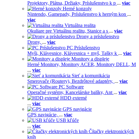
Projektory,
Plátna,
Držiaky,
Príslušenstvo k p
...
viac
Herné konzoly
Nintendo,
Gamepady,
Príslušenstvo k herným kon
...
viac
Virtuálna realita
Okuliare pre Virtuálnu realitu,
Stanice a s
...
viac
Drony a príslušenstvo
Drony,
...
viac
PC Príslušenstvo
Myši,
Klávesnice,
Klávesnica + myš,
Tašky k
...
viac
Monitory a displeje
Herné Monitory,
Monitory ACER,
Monitory DELL,
M
...
viac
Sieť a komunikácia
Smerovače (Routery),
Bezdrôtové adaptéry,
...
viac
PC Software
Operačné systémy,
Kancelárske balíky,
Ant
...
viac
HDD externé
...
viac
GPS navigácie
GPS navigácie,
...
viac
USB kľúče
...
viac
Čítačky elektronických
kníh