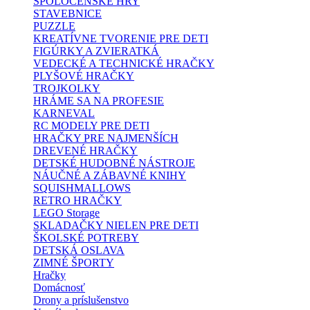
SPOLOČENSKÉ HRY
STAVEBNICE
PUZZLE
KREATÍVNE TVORENIE PRE DETI
FIGÚRKY A ZVIERATKÁ
VEDECKÉ A TECHNICKÉ HRAČKY
PLYŠOVÉ HRAČKY
TROJKOLKY
HRÁME SA NA PROFESIE
KARNEVAL
RC MODELY PRE DETI
HRAČKY PRE NAJMENŠÍCH
DREVENÉ HRAČKY
DETSKÉ HUDOBNÉ NÁSTROJE
NÁUČNÉ A ZÁBAVNÉ KNIHY
SQUISHMALLOWS
RETRO HRAČKY
LEGO Storage
SKLADAČKY NIELEN PRE DETI
ŠKOLSKÉ POTREBY
DETSKÁ OSLAVA
ZIMNÉ ŠPORTY
Hračky
Domácnosť
Drony a príslušenstvo