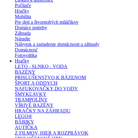
Počítače
Hračky
Mobilita
Pre deti a štvornohých miláčikov
Domáce potreby
Záhrada
Náradie
Nábytok a zariadenie domácnosti a záhrady
Domácnosť
Fotovoltika
Hračky
LETO - SLNKO - VODA
BAZÉNY
PRISLUŠENSTVO K BÁZENOM
ŠPORT A ODDYCH
NAFUKOVAČKY DO VODY
ŠMYKĽAVKY
TRAMPOLÍNY
VÍRIVÉ BAZÉNY
HRAČKY NA ZÁHRADU
LEGO®
BÁBIKY
AUTÍČKA
Z FILMOV, HIER A ROZPRÁVOK