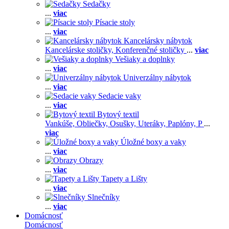
Sedačky
...
viac
Písacie stoly
...
viac
Kancelársky nábytok
Kancelárske stoličky,
Konferenčné stoličky
...
viac
Vešiaky a doplnky
...
viac
Univerzálny nábytok
...
viac
Sedacie vaky
...
viac
Bytový textil
Vankúše,
Obliečky,
Osušky,
Uteráky,
Paplóny,
P
...
viac
Úložné boxy a vaky
...
viac
Obrazy
...
viac
Tapety a Lišty
...
viac
Slnečníky
...
viac
Domácnosť
Domácnosť