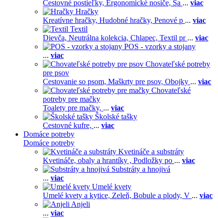
Cestovné postieľky,
Ergonomické nosiče,
Ša
...
viac
Hračky
Kreatívne hračky,
Hudobné hračky,
Penové p
...
viac
Textil
Dievča,
Neutrálna kolekcia,
Chlapec,
Textil pr
...
viac
POS - vzorky a stojany
...
viac
Chovateľské potreby
pre psov
Cestovanie so psom,
Maškrty pre psov,
Obojky
...
viac
Chovateľské
potreby pre mačky
Toalety pre mačky,
...
viac
Školské tašky
Cestovné kufre,
...
viac
Domáce potreby
Domáce potreby
Kvetináče a substráty
Kvetináče, obaly a hrantíky ,
Podložky po
...
viac
Substráty a hnojivá
...
viac
Umelé kvety
Umelé kvety a kytice,
Zeleň,
Bobule a plody,
V
...
viac
Anjeli
...
viac