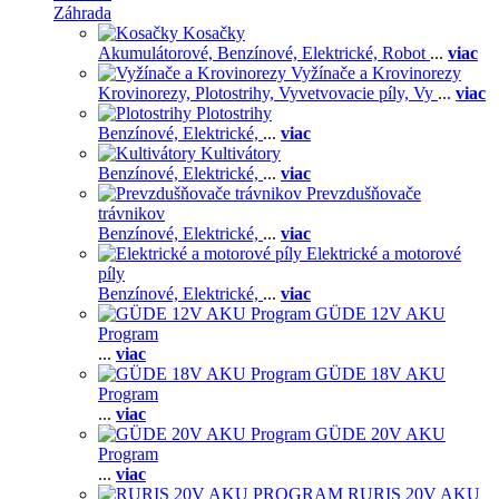
Záhrada
Kosačky
Akumulátorové,
Benzínové,
Elektrické,
Robot
...
viac
Vyžínače a Krovinorezy
Krovinorezy,
Plotostrihy,
Vyvetvovacie píly,
Vy
...
viac
Plotostrihy
Benzínové,
Elektrické,
...
viac
Kultivátory
Benzínové,
Elektrické,
...
viac
Prevzdušňovače
trávnikov
Benzínové,
Elektrické,
...
viac
Elektrické a motorové
píly
Benzínové,
Elektrické,
...
viac
GÜDE 12V AKU
Program
...
viac
GÜDE 18V AKU
Program
...
viac
GÜDE 20V AKU
Program
...
viac
RURIS 20V AKU