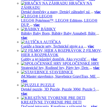
HRAČKY NA
ZÁHRADU
Detské domčeky a stany,
Detský záhradný ná
...
viac
LEGO®
LEGO® Pokémon™,
LEGO® Editions,
LEGO®
DUP
...
viac
BÁBIKY
Bábiky Baby Born,
Bábiky Baby Annabell,
Bábi
...
viac
AUTÍČKA
Garáže a hracie sety,
Technické stroje a a
...
viac
Z FILMOV,
HIER A ROZPRÁVOK
Gabby a jej kúzelný domček,
Ako vycvičiť
...
viac
SPOLOČENSKÉ HRY
Strategické hry,
Rodinné hry,
Párty hry,
Dets
...
viac
STAVEBNICE
iM.Master stavebnice,
Stavebnice GraviTrax,
ME
...
viac
PUZZLE
Detské puzzle,
3D Puzzle,
Puzzle 300d,
Puzzle 5
...
viac
KREATÍVNE TVORENIE PRE DETI
Dočasné tetovania,
Kreatívne a výtvarné hr
...
viac