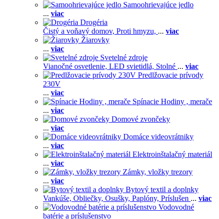
Samoohrievajúce jedlo
...
viac
Drogéria
Čistý a voňavý domov,
Proti hmyzu,
...
viac
Žiarovky
...
viac
Svetelné zdroje
Vianočné osvetlenie,
LED svietidlá,
Stolné
...
viac
Predlžovacie prívody
230V
...
viac
Spínacie Hodiny , merače
...
viac
Domové zvončeky
...
viac
Domáce videovrátniky
...
viac
Elektroinštalačný materiál
...
viac
Zámky, vložky trezory
...
viac
Bytový textil a doplnky
Vankúše,
Obliečky,
Osušky,
Paplóny,
Príslušen
...
viac
Vodovodné
batérie a príslušenstvo