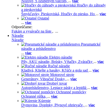
Nožové,
S ozubeným valcom,
...
viac
Hračky do záhrady
a pieskoviská
Šmykľavky,
Pieskoviská,
Hračky do piesku,
Ho
...
viac
Ostatné
...
viac
Odporúčame:
Fukáre a vysávače na líste
, ...
Náradie
Náradie
Pneumatické
náradie a príslušenstvo
...
viac
Elektro náradie
Píly,
AKU náradie,
Brúsky,
Vŕtačky,
Zváračky
...
viac
Ručné náradie
Kladivá,
Kliešte a hasáky,
Kľúče a gola sad
...
viac
Motorové stroje
Generátory,
Vibračné Dosky,
...
viac
Drobný tovar
Autopríslušenstvo,
Lepiace pásky a lepidlá
...
viac
Ochranné pomôcky
Ochranné rúška,
...
viac
Kúrenie
Dymovina,
Doplnky,
Plynové ohrievače,
...
viac