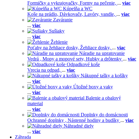
Formičky a vykrajovačky,
Formy na pečenie,
...
viac
Kúpelňa a WC
Koše na prádlo,
Dávkovače,
Lavóry, vandle,
...
viac
Zaváranie
...
viac
Sušiaky
...
viac
Žehlenie
Poťahy na žehliace dosky,
Žehliace dosky,
...
viac
Náradie na upratovanie
Vedrá ,
Mopy a mopové sety,
Hubky a drôtenky
...
viac
Odpadkové koše
Vrecia na odpad,
...
viac
Nákupné tašky a košíky
...
viac
Úložné boxy a vaky
...
viac
Balenie a obalový
material
...
viac
Doplnky do domácnosti
Ochranné doplnky ,
Nástenné hodiny a budíky
...
viac
Náhradné diely
...
viac
Záhrada