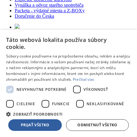
Vynáška a odvoz starého spotrebiča
Packeta - výdajné miesta a Z-BOXy
Doručenie do Česka
Táto webová lokalita používa súbory
cookie.
Odoberaj novinky zo sveta TPD
Súbory cookie používame na prispôsobenie obsahu, reklám a analýzu
Páči sa ti naša ponuka?
Nezmeškaj naše akcie!
návštevnosti. Informácie o vašom používaní našej stránky zdieľame aj
Customer Email
s našimi reklamnými a analytickými partnermi, ktorí ich môžu
kombinovať s inými informáciami, ktoré ste im poskytli alebo ktoré
Potvrdiť
zhromaždili pri používaní ich služieb.
Prečítať viac
Súhlasím so
spracovaním osobných údajov
za účelom zasielania
akciových emailov
NEVYHNUTNE POTREBNÉ
VÝKONNOSŤ
Potvrdzujem, že som osoba staršia ako 16 rokov, prípadne, že bol
na tento účel udelený súhlas môjho zákonného zástupcu.
CIELENIE
FUNKCIE
NEKLASIFIKOVANÉ
ZOBRAZIŤ PODROBNOSTI
Copyright © 2026 TPD.sk.
Tvorba webu od
RIESENIA.com
Táto stránka je chránená pomocou reCAPTCHA a uplatňujú sa
PRIJAŤ VŠETKO
ODMIETNUŤ VŠETKO
Pravidlá ochrany osobných údajov
spoločnosti Google a ich
Zmluvné podmienky
.