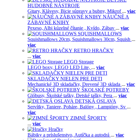
HUDOBNÉ NÁSTROJE
Gitary,
Klávesy,
Bicie súpravy a bubny,
Mikrof
...
viac
NÁUČNÉ A
ZÁBAVNÉ KNIHY
Pexeso,
Albi kúzelné čítanie ,
Kvído,
Zábav
...
viac
SQUISHMALLOWS
Squishmallows 20cm,
Squishmallows 30cm,
Squish
...
viac
RETRO HRAČKY
...
viac
LEGO Storage
LEGO boxy,
LEGO LED Lite,
...
viac
SKLADAČKY NIELEN PRE DETI
Mechanické 3D skladačky,
Drevené 3D sklada
...
viac
ŠKOLSKÉ POTREBY
Glóbusy,
Školské tašky,
Detské tašky,
Pera
...
viac
DETSKÁ OSLAVA
Servítky,
Taniere,
Poháre,
Balóny ,
Lampióny,
Sv
...
viac
ZIMNÉ ŠPORTY
...
viac
Hračky
Bábiky a príslušenstvo,
Autíčka a autodrá
...
viac