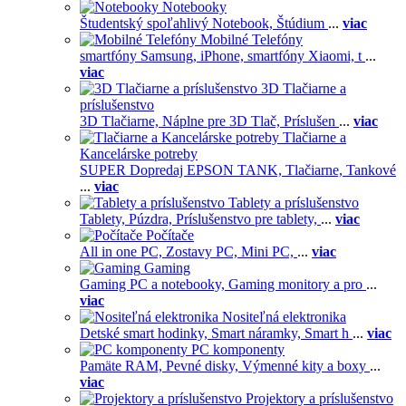
Notebooky
Študentský spoľahlivý Notebook,
Štúdium
...
viac
Mobilné Telefóny
smartfóny Samsung,
iPhone,
smartfóny Xiaomi,
t
...
viac
3D Tlačiarne a
príslušenstvo
3D Tlačiarne,
Náplne pre 3D Tlač,
Príslušen
...
viac
Tlačiarne a
Kancelárske potreby
SUPER Dopredaj EPSON TANK,
Tlačiarne,
Tankové
...
viac
Tablety a príslušenstvo
Tablety,
Púzdra,
Príslušenstvo pre tablety,
...
viac
Počítače
All in one PC,
Zostavy PC,
Mini PC,
...
viac
Gaming
Gaming PC a notebooky,
Gaming monitory a pro
...
viac
Nositeľná elektronika
Detské smart hodinky,
Smart náramky,
Smart h
...
viac
PC komponenty
Pamäte RAM,
Pevné disky,
Výmenné kity a boxy
...
viac
Projektory a príslušenstvo