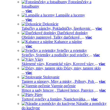
Fotorámčeky a
fotoalbumy
...
viac
Lampáše a lucerny
...
viac
Dekorácie
Tabuľky a zápichy,
Pokladničky, šperkovnic
...
viac
Darčekové doplnky
Obrúsky papierové,
Tašky darčekové,
...
viac
Kahance a náplne
...
viac
Sviečky a svietniky
Sviečky,
Svietníky a podložky pod sviečky
...
viac
Vázy
Sklenené vázy,
Keramické vázy,
Kovové vázy
...
viac
Dózy, misy, taniere sklo
...
viac
Stolovanie
Taniere a súpravy,
Misy a misky ,
Príbory,
Poh
...
viac
Varenie,pečenie
Hrnce a sady hrncov ,
Tlakové hrnce,
Panvice,
...
viac
Párty
Tortové sviečky a fontány,
Napichovátka,
...
viac
Náradie a pomôcky
do kuchyne