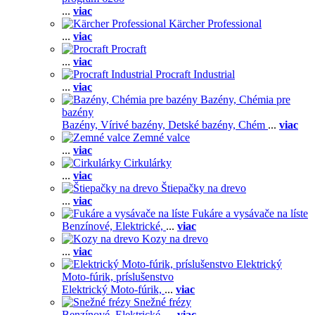
...
viac
Kärcher Professional
...
viac
Procraft
...
viac
Procraft Industrial
...
viac
Bazény, Chémia pre
bazény
Bazény,
Vírivé bazény,
Detské bazény,
Chém
...
viac
Zemné valce
...
viac
Cirkulárky
...
viac
Štiepačky na drevo
...
viac
Fukáre a vysávače na líste
Benzínové,
Elektrické,
...
viac
Kozy na drevo
...
viac
Elektrický
Moto-fúrik, príslušenstvo
Elektrický Moto-fúrik,
...
viac
Snežné frézy
Benzínové,
Elektrické,
...
viac