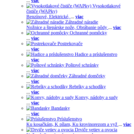
...
viac
Vysokotlakové
čističe (WAPky)
Benzínové,
Elektrické,
...
viac
Záhradné náradie
Nožnice a štepárske nože,
Obrábanie pôdy
...
viac
Ochranné pomôcky
...
viac
Postrekovače
...
viac
Hadice a príslušenstvo
...
viac
Poštové schránky
...
viac
Záhradné domčeky
...
viac
Rebríky a schodíky
...
viac
Konvy, nádoby a sudy
...
viac
Bandasky
...
viac
Príslušenstvo
Ku kosačkám,
K pílam,
Ku krovinorezom a vyž
...
viac
Drviče vetiev a ovocia