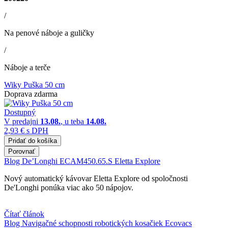
/
Na penové náboje a guličky
/
Náboje a terče
Wiky Puška 50 cm
Doprava zdarma
Dostupný
V predajni
13.08.
, u teba
14.08.
2,93 €
s DPH
Pridať do košíka
Porovnať
Blog
De’Longhi ECAM450.65.S Eletta Explore
Nový automatický kávovar Eletta Explore od spoločnosti
De'Longhi ponúka viac ako 50 nápojov.
Čítať článok
Blog
Navigačné schopnosti robotických kosačiek Ecovacs