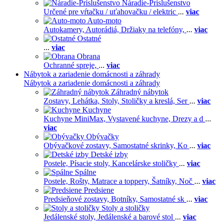
Náradie-Príslušenstvo
Určené pre vŕtačku / uťahovačku / elektric
...
viac
Auto-moto
Autokamery,
Autorádiá,
Držiaky na telefóny,
...
viac
Ostatné
...
viac
Obrana
Ochranné spreje,
...
viac
Nábytok a zariadenie domácnosti a záhrady
Nábytok a zariadenie domácnosti a záhrady
Záhradný nábytok
Zostavy,
Lehátka,
Stoly,
Stoličky a kreslá,
Ser
...
viac
Kuchyne
Kuchyne MiniMax,
Vystavené kuchyne,
Drezy a d
...
viac
Obývačky
Obývačkové zostavy,
Samostatné skrinky,
Ko
...
viac
Detské izby
Postele,
Písacie stoly,
Kancelárske stoličky
...
viac
Spálne
Postele,
Rošty,
Matrace a toppery,
Šatníky,
Noč
...
viac
Predsiene
Predsieňové zostavy,
Botníky,
Samostatné sk
...
viac
Stoly a stoličky
Jedálenské stoly,
Jedálenské a barové stol
...
viac