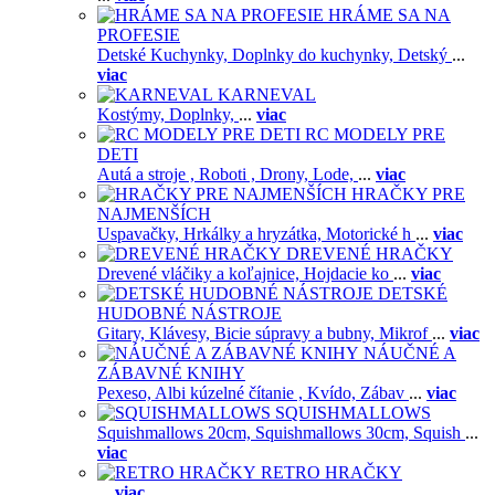
HRÁME SA NA
PROFESIE
Detské Kuchynky,
Doplnky do kuchynky,
Detský
...
viac
KARNEVAL
Kostýmy,
Doplnky,
...
viac
RC MODELY PRE
DETI
Autá a stroje ,
Roboti ,
Drony,
Lode,
...
viac
HRAČKY PRE
NAJMENŠÍCH
Uspavačky,
Hrkálky a hryzátka,
Motorické h
...
viac
DREVENÉ HRAČKY
Drevené vláčiky a koľajnice,
Hojdacie ko
...
viac
DETSKÉ
HUDOBNÉ NÁSTROJE
Gitary,
Klávesy,
Bicie súpravy a bubny,
Mikrof
...
viac
NÁUČNÉ A
ZÁBAVNÉ KNIHY
Pexeso,
Albi kúzelné čítanie ,
Kvído,
Zábav
...
viac
SQUISHMALLOWS
Squishmallows 20cm,
Squishmallows 30cm,
Squish
...
viac
RETRO HRAČKY
...
viac