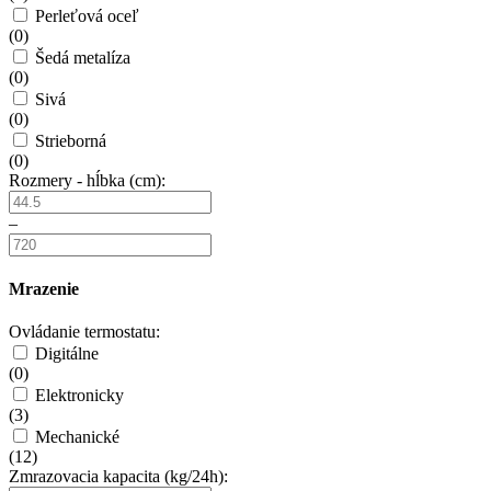
Perleťová oceľ
(
0
)
Šedá metalíza
(
0
)
Sivá
(
0
)
Strieborná
(
0
)
Rozmery - hĺbka (cm):
–
Mrazenie
Ovládanie termostatu:
Digitálne
(
0
)
Elektronicky
(
3
)
Mechanické
(
12
)
Zmrazovacia kapacita (kg/24h):