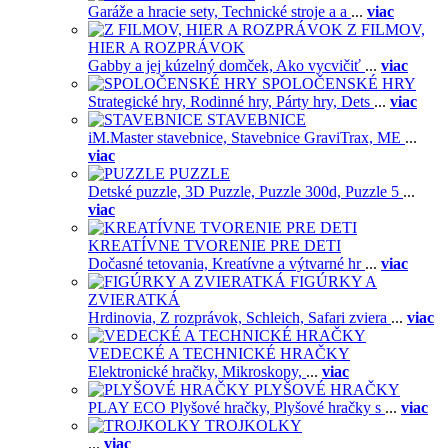
Garáže a hracie sety,
Technické stroje a a
...
viac
Z FILMOV,
HIER A ROZPRÁVOK
Gabby a jej kúzelný domček,
Ako vycvičiť
...
viac
SPOLOČENSKÉ HRY
Strategické hry,
Rodinné hry,
Párty hry,
Dets
...
viac
STAVEBNICE
iM.Master stavebnice,
Stavebnice GraviTrax,
ME
...
viac
PUZZLE
Detské puzzle,
3D Puzzle,
Puzzle 300d,
Puzzle 5
...
viac
KREATÍVNE TVORENIE PRE DETI
Dočasné tetovania,
Kreatívne a výtvarné hr
...
viac
FIGÚRKY A
ZVIERATKÁ
Hrdinovia,
Z rozprávok,
Schleich,
Safari zviera
...
viac
VEDECKÉ A TECHNICKÉ HRAČKY
Elektronické hračky,
Mikroskopy,
...
viac
PLYŠOVÉ HRAČKY
PLAY ECO Plyšové hračky,
Plyšové hračky s
...
viac
TROJKOLKY
...
viac