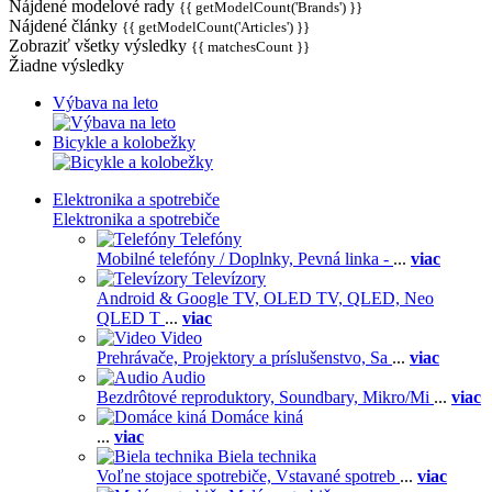
Nájdené modelové rady
{{ getModelCount('Brands') }}
Nájdené články
{{ getModelCount('Articles') }}
Zobraziť všetky výsledky
{{ matchesCount }}
Žiadne výsledky
Výbava na leto
Bicykle a kolobežky
Elektronika a spotrebiče
Elektronika a spotrebiče
Telefóny
Mobilné telefóny / Doplnky,
Pevná linka -
...
viac
Televízory
Android & Google TV,
OLED TV,
QLED, Neo
QLED T
...
viac
Video
Prehrávače,
Projektory a príslušenstvo,
Sa
...
viac
Audio
Bezdrôtové reproduktory,
Soundbary,
Mikro/Mi
...
viac
Domáce kiná
...
viac
Biela technika
Voľne stojace spotrebiče,
Vstavané spotreb
...
viac