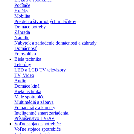
Počítače
Hračky
Mobilita
Pre deti a štvornohých miláčikov
Domáce potreby
Záhrada
Náradie
Nábytok a zariadenie domácnosti a záhrady
Domácnosť
Fotovoltika
Biela technika
Telefóny
LED a LCD TV televízory
TV, Video
Audio
Domáce kiná
Biela technika
Malé spotrebiče
Multimédiá a zábava
Fotoaparáty a kamery
Inteligentné smart zariadenia.
Príslušenstvo TV/AV
Voľne stojace spotrebiče
Voľne stojace spotrebiče