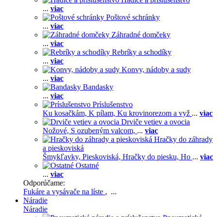
...
viac
Poštové schránky
...
viac
Záhradné domčeky
...
viac
Rebríky a schodíky
...
viac
Konvy, nádoby a sudy
...
viac
Bandasky
...
viac
Príslušenstvo
Ku kosačkám,
K pílam,
Ku krovinorezom a vyž
...
viac
Drviče vetiev a ovocia
Nožové,
S ozubeným valcom,
...
viac
Hračky do záhrady
a pieskoviská
Šmykľavky,
Pieskoviská,
Hračky do piesku,
Ho
...
viac
Ostatné
...
viac
Odporúčame:
Fukáre a vysávače na líste
, ...
Náradie
Náradie