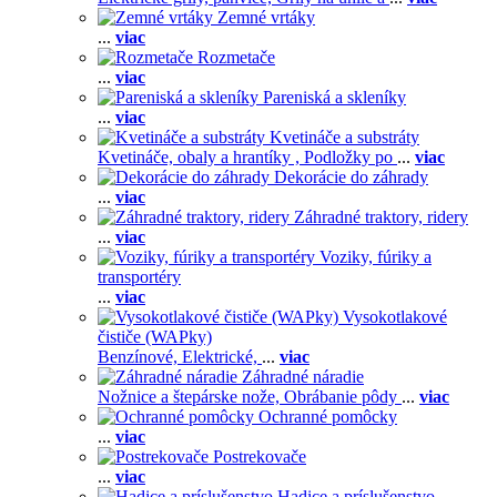
Zemné vrtáky
...
viac
Rozmetače
...
viac
Pareniská a skleníky
...
viac
Kvetináče a substráty
Kvetináče, obaly a hrantíky ,
Podložky po
...
viac
Dekorácie do záhrady
...
viac
Záhradné traktory, ridery
...
viac
Voziky, fúriky a
transportéry
...
viac
Vysokotlakové
čističe (WAPky)
Benzínové,
Elektrické,
...
viac
Záhradné náradie
Nožnice a štepárske nože,
Obrábanie pôdy
...
viac
Ochranné pomôcky
...
viac
Postrekovače
...
viac
Hadice a príslušenstvo