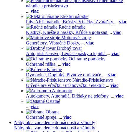
Pneumatické
náradie a príslušenstvo
...
viac
Elektro náradie
Píly,
AKU náradie,
Brúsky,
Vŕtačky,
Zváračky
...
viac
Ručné náradie
Kladivá,
Kliešte a hasáky,
Kľúče a gola sad
...
viac
Motorové stroje
Generátory,
Vibračné Dosky,
...
viac
Drobný tovar
Autopríslušenstvo,
Lepiace pásky a lepidlá
...
viac
Ochranné pomôcky
Ochranné rúška,
...
viac
Kúrenie
Dymovina,
Doplnky,
Plynové ohrievače,
...
viac
Náradie-Príslušenstvo
Určené pre vŕtačku / uťahovačku / elektric
...
viac
Auto-moto
Autokamery,
Autorádiá,
Držiaky na telefóny,
...
viac
Ostatné
...
viac
Obrana
Ochranné spreje,
...
viac
Nábytok a zariadenie domácnosti a záhrady
Nábytok a zariadenie domácnosti a záhrady