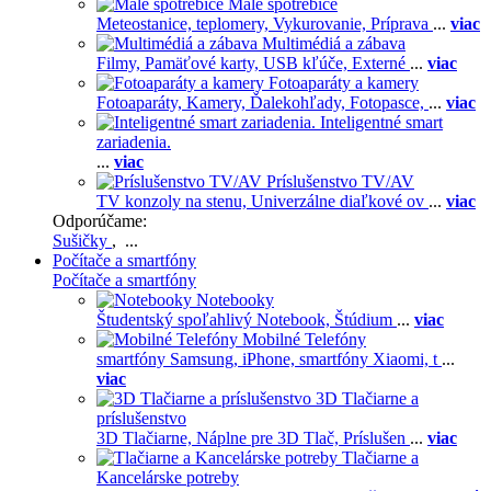
Malé spotrebiče
Meteostanice, teplomery,
Vykurovanie,
Príprava
...
viac
Multimédiá a zábava
Filmy,
Pamäťové karty,
USB kľúče,
Externé
...
viac
Fotoaparáty a kamery
Fotoaparáty,
Kamery,
Ďalekohľady,
Fotopasce,
...
viac
Inteligentné smart
zariadenia.
...
viac
Príslušenstvo TV/AV
TV konzoly na stenu,
Univerzálne diaľkové ov
...
viac
Odporúčame:
Sušičky
, ...
Počítače a smartfóny
Počítače a smartfóny
Notebooky
Študentský spoľahlivý Notebook,
Štúdium
...
viac
Mobilné Telefóny
smartfóny Samsung,
iPhone,
smartfóny Xiaomi,
t
...
viac
3D Tlačiarne a
príslušenstvo
3D Tlačiarne,
Náplne pre 3D Tlač,
Príslušen
...
viac
Tlačiarne a
Kancelárske potreby