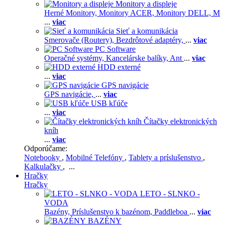
Monitory a displeje
Herné Monitory,
Monitory ACER,
Monitory DELL,
M
...
viac
Sieť a komunikácia
Smerovače (Routery),
Bezdrôtové adaptéry,
...
viac
PC Software
Operačné systémy,
Kancelárske balíky,
Ant
...
viac
HDD externé
...
viac
GPS navigácie
GPS navigácie,
...
viac
USB kľúče
...
viac
Čítačky elektronických
kníh
...
viac
Odporúčame:
Notebooky
,
Mobilné Telefóny
,
Tablety a príslušenstvo
,
Kalkulačky
, ...
Hračky
Hračky
LETO - SLNKO -
VODA
Bazény,
Príslušenstvo k bazénom,
Paddleboa
...
viac
BAZÉNY