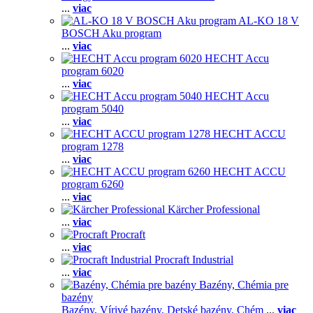
...
viac
AL-KO 18 V
BOSCH Aku program
...
viac
HECHT Accu
program 6020
...
viac
HECHT Accu
program 5040
...
viac
HECHT ACCU
program 1278
...
viac
HECHT ACCU
program 6260
...
viac
Kärcher Professional
...
viac
Procraft
...
viac
Procraft Industrial
...
viac
Bazény, Chémia pre
bazény
Bazény,
Vírivé bazény,
Detské bazény,
Chém
...
viac