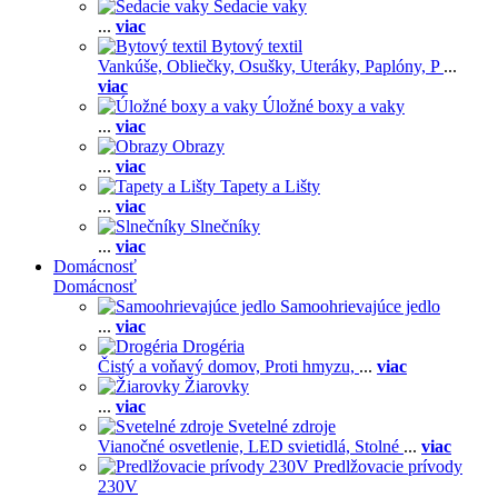
Sedacie vaky
...
viac
Bytový textil
Vankúše,
Obliečky,
Osušky,
Uteráky,
Paplóny,
P
...
viac
Úložné boxy a vaky
...
viac
Obrazy
...
viac
Tapety a Lišty
...
viac
Slnečníky
...
viac
Domácnosť
Domácnosť
Samoohrievajúce jedlo
...
viac
Drogéria
Čistý a voňavý domov,
Proti hmyzu,
...
viac
Žiarovky
...
viac
Svetelné zdroje
Vianočné osvetlenie,
LED svietidlá,
Stolné
...
viac
Predlžovacie prívody
230V