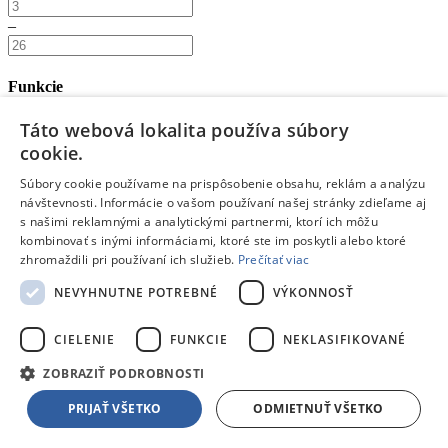
–
Funkcie
No frost systém:
Táto webová lokalita používa súbory
áno
cookie.
(
0
)
Ručné odmrazovanie mrazničky:
Súbory cookie používame na prispôsobenie obsahu, reklám a analýzu
áno
návštevnosti. Informácie o vašom používaní našej stránky zdieľame aj
(
15
)
s našimi reklamnými a analytickými partnermi, ktorí ich môžu
FrostProtect:
kombinovať s inými informáciami, ktoré ste im poskytli alebo ktoré
áno
zhromaždili pri používaní ich služieb.
Prečítať viac
(
1
)
NEVYHNUTNE POTREBNÉ
VÝKONNOSŤ
Vybavenie
CIELENIE
FUNKCIE
NEKLASIFIKOVANÉ
Počet šuplíkov v mrazničke:
ZOBRAZIŤ PODROBNOSTI
–
PRIJAŤ VŠETKO
ODMIETNUŤ VŠETKO
Počet košov: