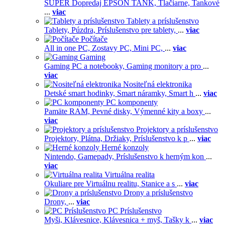
SUPER Dopredaj EPSON TANK,
Tlačiarne,
Tankové
...
viac
Tablety a príslušenstvo
Tablety,
Púzdra,
Príslušenstvo pre tablety,
...
viac
Počítače
All in one PC,
Zostavy PC,
Mini PC,
...
viac
Gaming
Gaming PC a notebooky,
Gaming monitory a pro
...
viac
Nositeľná elektronika
Detské smart hodinky,
Smart náramky,
Smart h
...
viac
PC komponenty
Pamäte RAM,
Pevné disky,
Výmenné kity a boxy
...
viac
Projektory a príslušenstvo
Projektory,
Plátna,
Držiaky,
Príslušenstvo k p
...
viac
Herné konzoly
Nintendo,
Gamepady,
Príslušenstvo k herným kon
...
viac
Virtuálna realita
Okuliare pre Virtuálnu realitu,
Stanice a s
...
viac
Drony a príslušenstvo
Drony,
...
viac
PC Príslušenstvo
Myši,
Klávesnice,
Klávesnica + myš,
Tašky k
...
viac