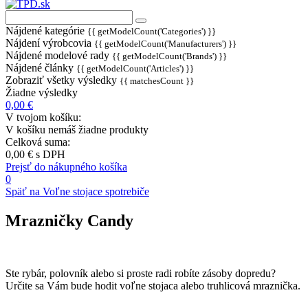
Nájdené kategórie
{{ getModelCount('Categories') }}
Nájdení výrobcovia
{{ getModelCount('Manufacturers') }}
Nájdené modelové rady
{{ getModelCount('Brands') }}
Nájdené články
{{ getModelCount('Articles') }}
Zobraziť všetky výsledky
{{ matchesCount }}
Žiadne výsledky
0,00 €
V tvojom košíku:
V košíku nemáš žiadne produkty
Celková suma:
0,00 €
s DPH
Prejsť do nákupného košíka
0
Späť na Voľne stojace spotrebiče
Mrazničky Candy
Ste rybár, polovník alebo si proste radi robíte zásoby dopredu?
Určite sa Vám bude hodit voľne stojaca alebo truhlicová mraznička.