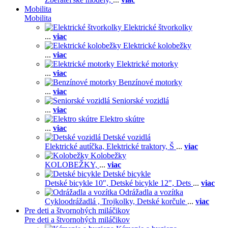
Mobilita
Mobilita
Elektrické štvorkolky
...
viac
Elektrické kolobežky
...
viac
Elektrické motorky
...
viac
Benzínové motorky
...
viac
Seniorské vozidlá
...
viac
Elektro skútre
...
viac
Detské vozidlá
Elektrické autíčka,
Elektrické traktory,
Š
...
viac
Kolobežky
KOLOBEŽKY,
...
viac
Detské bicykle
Detské bicykle 10",
Detské bicykle 12",
Dets
...
viac
Odrážadla a vozítka
Cykloodrážadlá ,
Trojkolky,
Detské korčule
...
viac
Pre deti a štvornohých miláčikov
Pre deti a štvornohých miláčikov