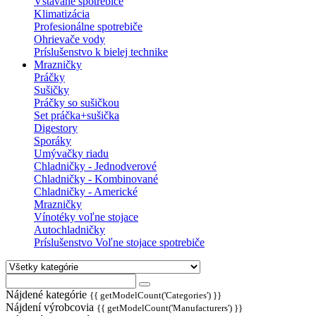
Vstavané spotrebiče
Klimatizácia
Profesionálne spotrebiče
Ohrievače vody
Príslušenstvo k bielej technike
Mrazničky
Práčky
Sušičky
Práčky so sušičkou
Set práčka+sušička
Digestory
Sporáky
Umývačky riadu
Chladničky - Jednodverové
Chladničky - Kombinované
Chladničky - Americké
Mrazničky
Vínotéky voľne stojace
Autochladničky
Príslušenstvo Voľne stojace spotrebiče
Nájdené kategórie
{{ getModelCount('Categories') }}
Nájdení výrobcovia
{{ getModelCount('Manufacturers') }}