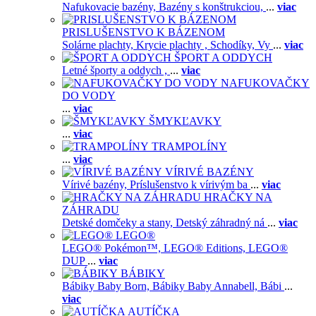
Nafukovacie bazény,
Bazény s konštrukciou,
...
viac
PRISLUŠENSTVO K BÁZENOM
Solárne plachty,
Krycie plachty ,
Schodíky,
Vy
...
viac
ŠPORT A ODDYCH
Letné športy a oddych ,
...
viac
NAFUKOVAČKY
DO VODY
...
viac
ŠMYKĽAVKY
...
viac
TRAMPOLÍNY
...
viac
VÍRIVÉ BAZÉNY
Vírivé bazény,
Príslušenstvo k vírivým ba
...
viac
HRAČKY NA
ZÁHRADU
Detské domčeky a stany,
Detský záhradný ná
...
viac
LEGO®
LEGO® Pokémon™,
LEGO® Editions,
LEGO®
DUP
...
viac
BÁBIKY
Bábiky Baby Born,
Bábiky Baby Annabell,
Bábi
...
viac
AUTÍČKA