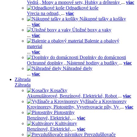
Vedrá ,
Mopy a mopové sety,
Hubky a drôtenky
...
viac
Odpadkové koše
Vrecia na odpad,
...
viac
Nákupné tašky a košíky
...
viac
Úložné boxy a vaky
...
viac
Balenie a obalový
material
...
viac
Doplnky do domácnosti
Ochranné doplnky ,
Nástenné hodiny a budíky
...
viac
Náhradné diely
...
viac
Záhrada
Záhrada
Kosačky
Akumulátorové,
Benzínové,
Elektrické,
Robot
...
viac
Vyžínače a Krovinorezy
Krovinorezy,
Plotostrihy,
Vyvetvovacie píly,
Vy
...
viac
Plotostrihy
Benzínové,
Elektrické,
...
viac
Kultivátory
Benzínové,
Elektrické,
...
viac
Prevzdušňovače