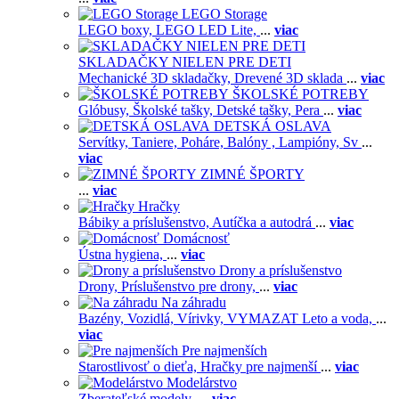
LEGO Storage
LEGO boxy,
LEGO LED Lite,
...
viac
SKLADAČKY NIELEN PRE DETI
Mechanické 3D skladačky,
Drevené 3D sklada
...
viac
ŠKOLSKÉ POTREBY
Glóbusy,
Školské tašky,
Detské tašky,
Pera
...
viac
DETSKÁ OSLAVA
Servítky,
Taniere,
Poháre,
Balóny ,
Lampióny,
Sv
...
viac
ZIMNÉ ŠPORTY
...
viac
Hračky
Bábiky a príslušenstvo,
Autíčka a autodrá
...
viac
Domácnosť
Ústna hygiena,
...
viac
Drony a príslušenstvo
Drony,
Príslušenstvo pre drony,
...
viac
Na záhradu
Bazény,
Vozidlá,
Vírivky,
VYMAZAT Leto a voda,
...
viac
Pre najmenších
Starostlivosť o dieťa,
Hračky pre najmenší
...
viac
Modelárstvo
Zberateľské modely,
...
viac