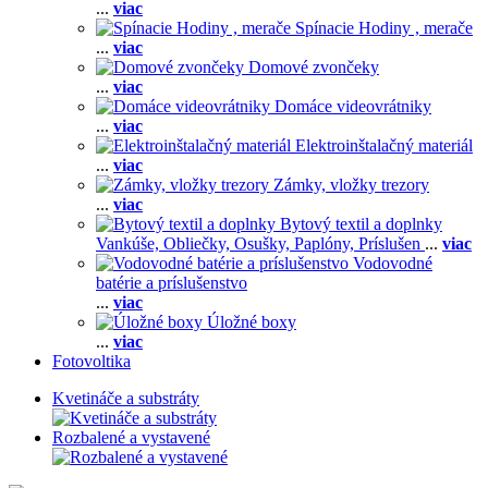
...
viac
Spínacie Hodiny , merače
...
viac
Domové zvončeky
...
viac
Domáce videovrátniky
...
viac
Elektroinštalačný materiál
...
viac
Zámky, vložky trezory
...
viac
Bytový textil a doplnky
Vankúše,
Obliečky,
Osušky,
Paplóny,
Príslušen
...
viac
Vodovodné
batérie a príslušenstvo
...
viac
Úložné boxy
...
viac
Fotovoltika
Kvetináče a substráty
Rozbalené a vystavené