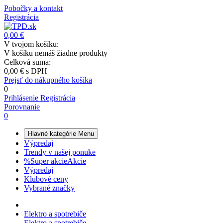
Pobočky a kontakt
Registrácia
0,00 €
V tvojom košíku:
V košíku nemáš žiadne produkty
Celková suma:
0,00 €
s DPH
Prejsť do nákupného košíka
0
Prihlásenie
Registrácia
Porovnanie
0
Hlavné kategórie
Menu
Výpredaj
Trendy v našej ponuke
%
Super akcie
Akcie
Výpredaj
Klubové ceny
Vybrané značky
Elektro a spotrebiče
Elektro a spotrebiče