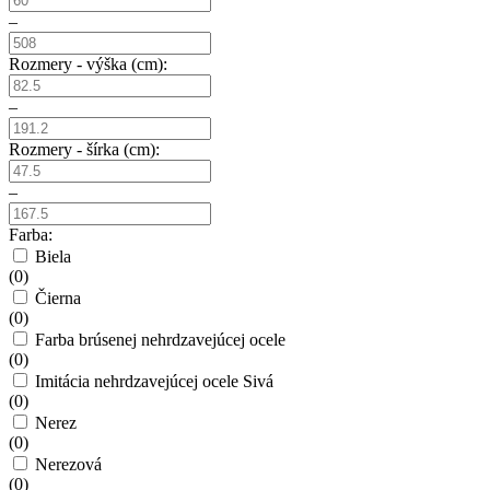
–
Rozmery - výška (cm):
–
Rozmery - šírka (cm):
–
Farba:
Biela
(
0
)
Čierna
(
0
)
Farba brúsenej nehrdzavejúcej ocele
(
0
)
Imitácia nehrdzavejúcej ocele Sivá
(
0
)
Nerez
(
0
)
Nerezová
(
0
)