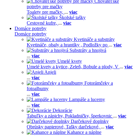
Chovateľské
potreby pre mačky
Toalety pre mačky,
...
viac
Školské tašky
Cestovné kufre,
...
viac
Domáce potreby
Domáce potreby
Kvetináče a substráty
Kvetináče, obaly a hrantíky ,
Podložky po
...
viac
Substráty a hnojivá
...
viac
Umelé kvety
Umelé kvety a kytice,
Zeleň,
Bobule a plody,
V
...
viac
Anjeli
...
viac
Fotorámčeky a
fotoalbumy
...
viac
Lampáše a lucerny
...
viac
Dekorácie
Tabuľky a zápichy,
Pokladničky, šperkovnic
...
viac
Darčekové doplnky
Obrúsky papierové,
Tašky darčekové,
...
viac
Kahance a náplne