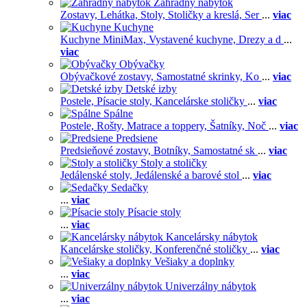
Záhradný nábytok
Zostavy,
Lehátka,
Stoly,
Stoličky a kreslá,
Ser
...
viac
Kuchyne
Kuchyne MiniMax,
Vystavené kuchyne,
Drezy a d
...
viac
Obývačky
Obývačkové zostavy,
Samostatné skrinky,
Ko
...
viac
Detské izby
Postele,
Písacie stoly,
Kancelárske stoličky
...
viac
Spálne
Postele,
Rošty,
Matrace a toppery,
Šatníky,
Noč
...
viac
Predsiene
Predsieňové zostavy,
Botníky,
Samostatné sk
...
viac
Stoly a stoličky
Jedálenské stoly,
Jedálenské a barové stol
...
viac
Sedačky
...
viac
Písacie stoly
...
viac
Kancelársky nábytok
Kancelárske stoličky,
Konferenčné stoličky
...
viac
Vešiaky a doplnky
...
viac
Univerzálny nábytok
...
viac