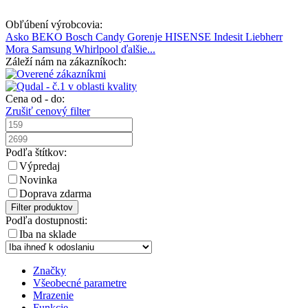
Obľúbení výrobcovia:
Asko
BEKO
Bosch
Candy
Gorenje
HISENSE
Indesit
Liebherr
Mora
Samsung
Whirlpool
ďalšie...
Záleží nám na zákazníkoch:
Cena od - do:
Zrušiť cenový filter
Podľa štítkov:
Výpredaj
Novinka
Doprava zdarma
Filter produktov
Podľa dostupnosti:
Iba na sklade
Značky
Všeobecné parametre
Mrazenie
Funkcie