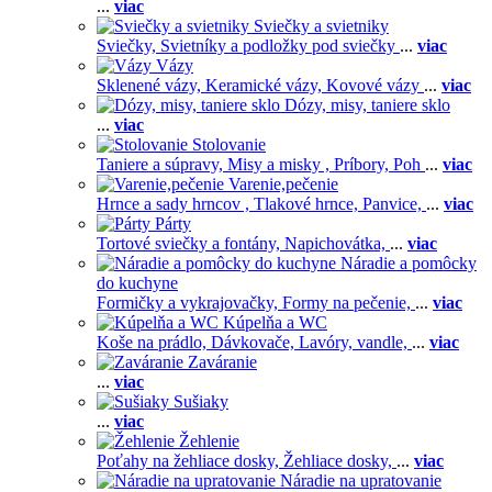
...
viac
Sviečky a svietniky
Sviečky,
Svietníky a podložky pod sviečky
...
viac
Vázy
Sklenené vázy,
Keramické vázy,
Kovové vázy
...
viac
Dózy, misy, taniere sklo
...
viac
Stolovanie
Taniere a súpravy,
Misy a misky ,
Príbory,
Poh
...
viac
Varenie,pečenie
Hrnce a sady hrncov ,
Tlakové hrnce,
Panvice,
...
viac
Párty
Tortové sviečky a fontány,
Napichovátka,
...
viac
Náradie a pomôcky
do kuchyne
Formičky a vykrajovačky,
Formy na pečenie,
...
viac
Kúpelňa a WC
Koše na prádlo,
Dávkovače,
Lavóry, vandle,
...
viac
Zaváranie
...
viac
Sušiaky
...
viac
Žehlenie
Poťahy na žehliace dosky,
Žehliace dosky,
...
viac
Náradie na upratovanie