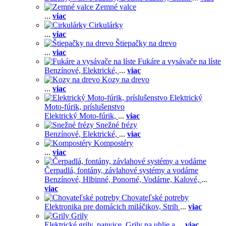
Zemné valce
...
viac
Cirkulárky
...
viac
Štiepačky na drevo
...
viac
Fukáre a vysávače na líste
Benzínové,
Elektrické,
...
viac
Kozy na drevo
...
viac
Elektrický
Moto-fúrik, príslušenstvo
Elektrický Moto-fúrik,
...
viac
Snežné frézy
Benzínové,
Elektrické,
...
viac
Kompostéry
...
viac
Čerpadlá, fontány, závlahové systémy a vodárne
Benzínové,
Hlbinné,
Ponorné,
Vodárne,
Kalové,
...
viac
Chovateľské potreby
Elektronika pre domácich miláčikov,
Strih
...
viac
Grily
Elektrické grily, panvice,
Grily na uhlie a
...
viac