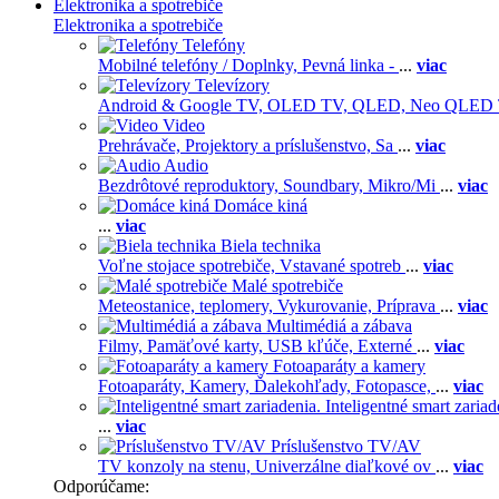
Elektronika a spotrebiče
Elektronika a spotrebiče
Telefóny
Mobilné telefóny / Doplnky,
Pevná linka -
...
viac
Televízory
Android & Google TV,
OLED TV,
QLED, Neo QLED
Video
Prehrávače,
Projektory a príslušenstvo,
Sa
...
viac
Audio
Bezdrôtové reproduktory,
Soundbary,
Mikro/Mi
...
viac
Domáce kiná
...
viac
Biela technika
Voľne stojace spotrebiče,
Vstavané spotreb
...
viac
Malé spotrebiče
Meteostanice, teplomery,
Vykurovanie,
Príprava
...
viac
Multimédiá a zábava
Filmy,
Pamäťové karty,
USB kľúče,
Externé
...
viac
Fotoaparáty a kamery
Fotoaparáty,
Kamery,
Ďalekohľady,
Fotopasce,
...
viac
Inteligentné smart zariad
...
viac
Príslušenstvo TV/AV
TV konzoly na stenu,
Univerzálne diaľkové ov
...
viac
Odporúčame: