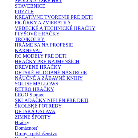
SPOLOČENSKÉ HRY
STAVEBNICE
PUZZLE
KREATÍVNE TVORENIE PRE DETI
FIGÚRKY A ZVIERATKÁ
VEDECKÉ A TECHNICKÉ HRAČKY
PLYŠOVÉ HRAČKY
TROJKOLKY
HRÁME SA NA PROFESIE
KARNEVAL
RC MODELY PRE DETI
HRAČKY PRE NAJMENŠÍCH
DREVENÉ HRAČKY
DETSKÉ HUDOBNÉ NÁSTROJE
NÁUČNÉ A ZÁBAVNÉ KNIHY
SQUISHMALLOWS
RETRO HRAČKY
LEGO Storage
SKLADAČKY NIELEN PRE DETI
ŠKOLSKÉ POTREBY
DETSKÁ OSLAVA
ZIMNÉ ŠPORTY
Hračky
Domácnosť
Drony a príslušenstvo