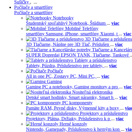
Sušičky
, ...
Počítače a smartfóny
Počítače a smartfóny
Notebooky
Študentský spoľahlivý Notebook,
Štúdium
...
viac
Mobilné Telefóny
smartfóny Samsung,
iPhone,
smartfóny Xiaomi,
t
...
viac
3D Tlačiarne a príslušen
3D Tlačiarne,
Náplne pre 3D Tlač,
Príslušen
...
viac
Tlačiarne a Kancelár
SUPER Dopredaj EPSON TANK,
Tlačiarne,
Tankové
.
Tablety a príslušenstvo
Tablety,
Púzdra,
Príslušenstvo pre tablety,
...
viac
Počítače
All in one PC,
Zostavy PC,
Mini PC,
...
viac
Gaming
Gaming PC a notebooky,
Gaming monitory a pro
...
viac
Nositeľná elektronika
Detské smart hodinky,
Smart náramky,
Smart h
...
viac
PC komponenty
Pamäte RAM,
Pevné disky,
Výmenné kity a boxy
...
via
Projektory a príslušenstvo
Projektory,
Plátna,
Držiaky,
Príslušenstvo k p
...
viac
Herné konzoly
Nintendo,
Gamepady,
Príslušenstvo k herným kon
...
via