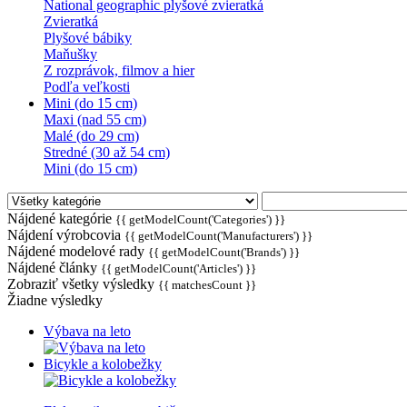
National geographic plyšové zvieratká
Zvieratká
Plyšové bábiky
Maňušky
Z rozprávok, filmov a hier
Podľa veľkosti
Mini (do 15 cm)
Maxi (nad 55 cm)
Malé (do 29 cm)
Stredné (30 až 54 cm)
Mini (do 15 cm)
Nájdené kategórie
{{ getModelCount('Categories') }}
Nájdení výrobcovia
{{ getModelCount('Manufacturers') }}
Nájdené modelové rady
{{ getModelCount('Brands') }}
Nájdené články
{{ getModelCount('Articles') }}
Zobraziť všetky výsledky
{{ matchesCount }}
Žiadne výsledky
Výbava na leto
Bicykle a kolobežky