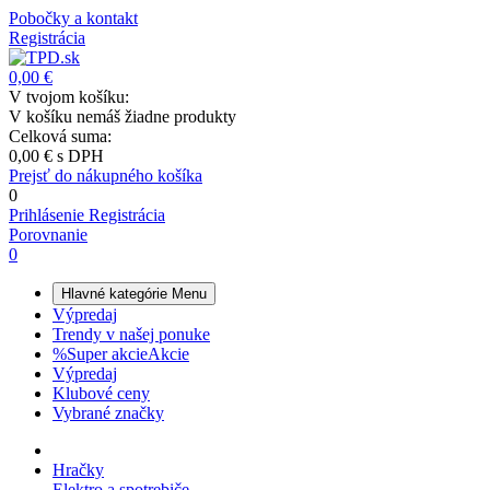
Pobočky a kontakt
Registrácia
0,00 €
V tvojom košíku:
V košíku nemáš žiadne produkty
Celková suma:
0,00 €
s DPH
Prejsť do nákupného košíka
0
Prihlásenie
Registrácia
Porovnanie
0
Hlavné kategórie
Menu
Výpredaj
Trendy v našej ponuke
%
Super akcie
Akcie
Výpredaj
Klubové ceny
Vybrané značky
Hračky
Elektro a spotrebiče