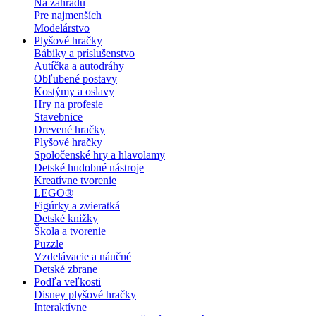
Na záhradu
Pre najmenších
Modelárstvo
Plyšové hračky
Bábiky a príslušenstvo
Autíčka a autodráhy
Obľubené postavy
Kostýmy a oslavy
Hry na profesie
Stavebnice
Drevené hračky
Plyšové hračky
Spoločenské hry a hlavolamy
Detské hudobné nástroje
Kreatívne tvorenie
LEGO®
Figúrky a zvieratká
Detské knižky
Škola a tvorenie
Puzzle
Vzdelávacie a náučné
Detské zbrane
Podľa veľkosti
Disney plyšové hračky
Interaktívne