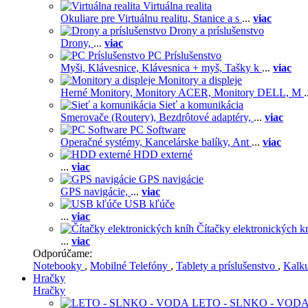
Virtuálna realita
Okuliare pre Virtuálnu realitu,
Stanice a s
...
viac
Drony a príslušenstvo
Drony,
...
viac
PC Príslušenstvo
Myši,
Klávesnice,
Klávesnica + myš,
Tašky k
...
viac
Monitory a displeje
Herné Monitory,
Monitory ACER,
Monitory DELL,
M
.
Sieť a komunikácia
Smerovače (Routery),
Bezdrôtové adaptéry,
...
viac
PC Software
Operačné systémy,
Kancelárske balíky,
Ant
...
viac
HDD externé
...
viac
GPS navigácie
GPS navigácie,
...
viac
USB kľúče
...
viac
Čítačky elektronických k
...
viac
Odporúčame:
Notebooky
,
Mobilné Telefóny
,
Tablety a príslušenstvo
,
Kalk
Hračky
Hračky
LETO - SLNKO - VOD