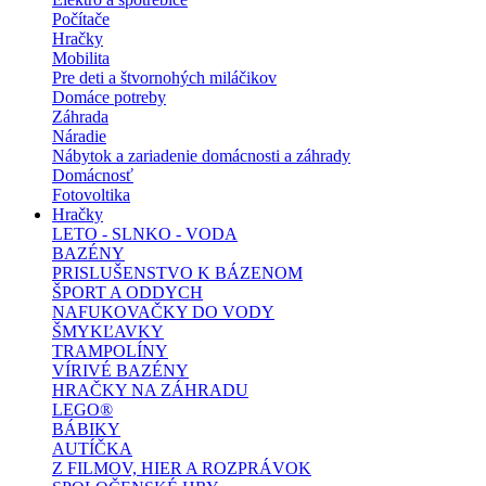
Počítače
Hračky
Mobilita
Pre deti a štvornohých miláčikov
Domáce potreby
Záhrada
Náradie
Nábytok a zariadenie domácnosti a záhrady
Domácnosť
Fotovoltika
Hračky
LETO - SLNKO - VODA
BAZÉNY
PRISLUŠENSTVO K BÁZENOM
ŠPORT A ODDYCH
NAFUKOVAČKY DO VODY
ŠMYKĽAVKY
TRAMPOLÍNY
VÍRIVÉ BAZÉNY
HRAČKY NA ZÁHRADU
LEGO®
BÁBIKY
AUTÍČKA
Z FILMOV, HIER A ROZPRÁVOK