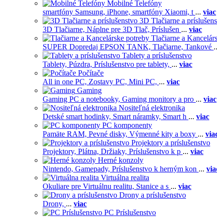
Mobilné Telefóny
smartfóny Samsung,
iPhone,
smartfóny Xiaomi,
t
...
viac
3D Tlačiarne a príslušen
3D Tlačiarne,
Náplne pre 3D Tlač,
Príslušen
...
viac
Tlačiarne a Kancelár
SUPER Dopredaj EPSON TANK,
Tlačiarne,
Tankové
.
Tablety a príslušenstvo
Tablety,
Púzdra,
Príslušenstvo pre tablety,
...
viac
Počítače
All in one PC,
Zostavy PC,
Mini PC,
...
viac
Gaming
Gaming PC a notebooky,
Gaming monitory a pro
...
viac
Nositeľná elektronika
Detské smart hodinky,
Smart náramky,
Smart h
...
viac
PC komponenty
Pamäte RAM,
Pevné disky,
Výmenné kity a boxy
...
via
Projektory a príslušenstvo
Projektory,
Plátna,
Držiaky,
Príslušenstvo k p
...
viac
Herné konzoly
Nintendo,
Gamepady,
Príslušenstvo k herným kon
...
via
Virtuálna realita
Okuliare pre Virtuálnu realitu,
Stanice a s
...
viac
Drony a príslušenstvo
Drony,
...
viac
PC Príslušenstvo