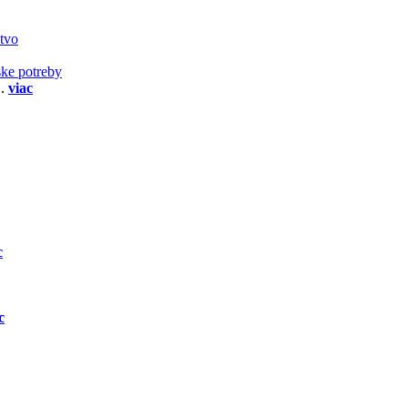
stvo
ske potreby
..
viac
c
c