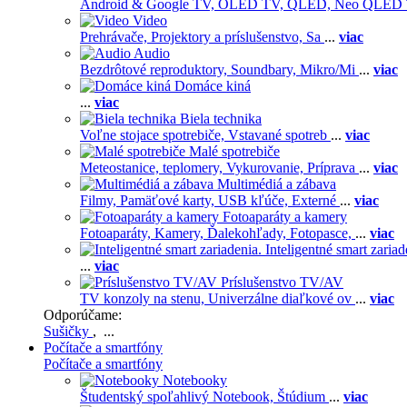
Android & Google TV,
OLED TV,
QLED, Neo QLED
Video
Prehrávače,
Projektory a príslušenstvo,
Sa
...
viac
Audio
Bezdrôtové reproduktory,
Soundbary,
Mikro/Mi
...
viac
Domáce kiná
...
viac
Biela technika
Voľne stojace spotrebiče,
Vstavané spotreb
...
viac
Malé spotrebiče
Meteostanice, teplomery,
Vykurovanie,
Príprava
...
viac
Multimédiá a zábava
Filmy,
Pamäťové karty,
USB kľúče,
Externé
...
viac
Fotoaparáty a kamery
Fotoaparáty,
Kamery,
Ďalekohľady,
Fotopasce,
...
viac
Inteligentné smart zariad
...
viac
Príslušenstvo TV/AV
TV konzoly na stenu,
Univerzálne diaľkové ov
...
viac
Odporúčame:
Sušičky
, ...
Počítače a smartfóny
Počítače a smartfóny
Notebooky
Študentský spoľahlivý Notebook,
Štúdium
...
viac