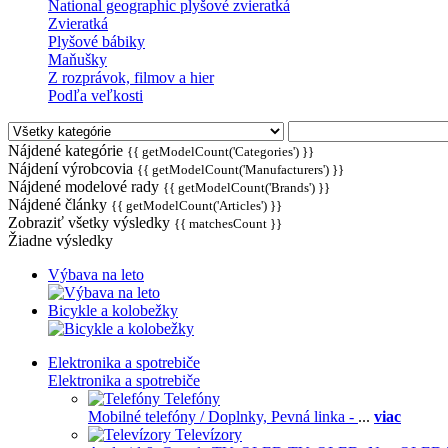
National geographic plyšové zvieratká
Zvieratká
Plyšové bábiky
Maňušky
Z rozprávok, filmov a hier
Podľa veľkosti
Nájdené kategórie
{{ getModelCount('Categories') }}
Nájdení výrobcovia
{{ getModelCount('Manufacturers') }}
Nájdené modelové rady
{{ getModelCount('Brands') }}
Nájdené články
{{ getModelCount('Articles') }}
Zobraziť všetky výsledky
{{ matchesCount }}
Žiadne výsledky
Výbava na leto
Bicykle a kolobežky
Elektronika a spotrebiče
Elektronika a spotrebiče
Telefóny
Mobilné telefóny / Doplnky,
Pevná linka -
...
viac
Televízory