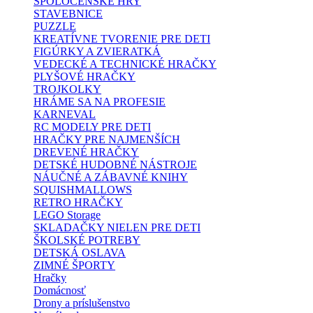
SPOLOČENSKÉ HRY
STAVEBNICE
PUZZLE
KREATÍVNE TVORENIE PRE DETI
FIGÚRKY A ZVIERATKÁ
VEDECKÉ A TECHNICKÉ HRAČKY
PLYŠOVÉ HRAČKY
TROJKOLKY
HRÁME SA NA PROFESIE
KARNEVAL
RC MODELY PRE DETI
HRAČKY PRE NAJMENŠÍCH
DREVENÉ HRAČKY
DETSKÉ HUDOBNÉ NÁSTROJE
NÁUČNÉ A ZÁBAVNÉ KNIHY
SQUISHMALLOWS
RETRO HRAČKY
LEGO Storage
SKLADAČKY NIELEN PRE DETI
ŠKOLSKÉ POTREBY
DETSKÁ OSLAVA
ZIMNÉ ŠPORTY
Hračky
Domácnosť
Drony a príslušenstvo