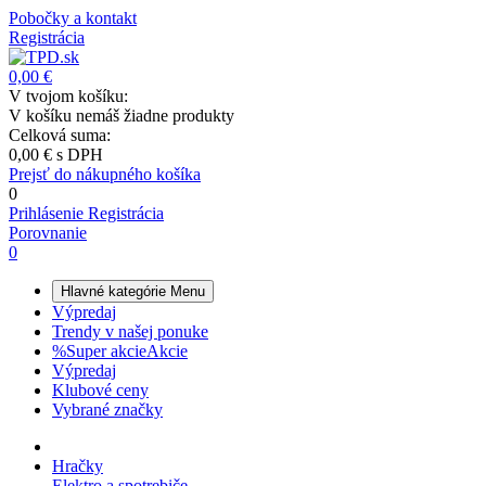
Pobočky a kontakt
Registrácia
0,00 €
V tvojom košíku:
V košíku nemáš žiadne produkty
Celková suma:
0,00 €
s DPH
Prejsť do nákupného košíka
0
Prihlásenie
Registrácia
Porovnanie
0
Hlavné kategórie
Menu
Výpredaj
Trendy v našej ponuke
%
Super akcie
Akcie
Výpredaj
Klubové ceny
Vybrané značky
Hračky
Elektro a spotrebiče