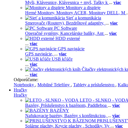
Myši,
Klávesnice,
Klávesnica + myš,
Tašky k
...
viac
Monitory a displeje
Herné Monitory,
Monitory ACER,
Monitory DELL,
M
.
Sieť a komunikácia
Smerovače (Routery),
Bezdrôtové adaptéry,
...
viac
PC Software
Operačné systémy,
Kancelárske balíky,
Ant
...
viac
HDD externé
...
viac
GPS navigácie
GPS navigácie,
...
viac
USB kľúče
...
viac
Čítačky elektronických k
...
viac
Odporúčame:
Notebooky
,
Mobilné Telefóny
,
Tablety a príslušenstvo
,
Kalk
Hračky
Hračky
LETO - SLNKO - VOD
Bazény,
Príslušenstvo k bazénom,
Paddleboa
...
viac
BAZÉNY
Nafukovacie bazény,
Bazény s konštrukciou,
...
viac
PRISLUŠENS
Solárne plachty,
Krycie plachty ,
Schodíky,
Vy
...
viac