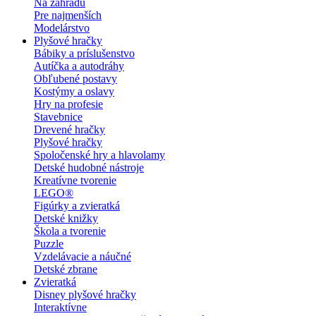
Na záhradu
Pre najmenších
Modelárstvo
Plyšové hračky
Bábiky a príslušenstvo
Autíčka a autodráhy
Obľubené postavy
Kostýmy a oslavy
Hry na profesie
Stavebnice
Drevené hračky
Plyšové hračky
Spoločenské hry a hlavolamy
Detské hudobné nástroje
Kreatívne tvorenie
LEGO®
Figúrky a zvieratká
Detské knižky
Škola a tvorenie
Puzzle
Vzdelávacie a náučné
Detské zbrane
Zvieratká
Disney plyšové hračky
Interaktívne