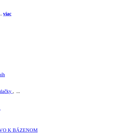
..
viac
níh
ulačky
, ...
A
TVO K BÁZENOM