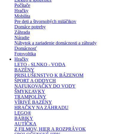
Počítače
Hračky
Mobilita
Pre deti a štvornohých miláčikov
Domáce potreby
Záhrada
Náradie
Nábytok a zariadenie domácnosti a záhrady
Domácnosť
Fotovoltika
Hračky
LETO - SLNKO - VODA
BAZÉNY
PRISLUŠENSTVO K BÁZENOM
ŠPORT A ODDYCH
NAFUKOVAČKY DO VODY
ŠMYKĽAVKY
TRAMPOLÍNY
VÍRIVÉ BAZÉNY
HRAČKY NA ZÁHRADU
LEGO®
BÁBIKY
AUTÍČKA
Z FILMOV, HIER A ROZPRÁVOK