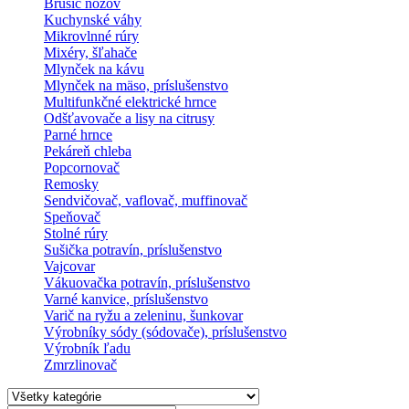
Brúsič nožov
Kuchynské váhy
Mikrovlnné rúry
Mixéry, šľahače
Mlynček na kávu
Mlynček na mäso, príslušenstvo
Multifunkčné elektrické hrnce
Odšťavovače a lisy na citrusy
Parné hrnce
Pekáreň chleba
Popcornovač
Remosky
Sendvičovač, vaflovač, muffinovač
Speňovač
Stolné rúry
Sušička potravín, príslušenstvo
Vajcovar
Vákuovačka potravín, príslušenstvo
Varné kanvice, príslušenstvo
Varič na ryžu a zeleninu, šunkovar
Výrobníky sódy (sódovače), príslušenstvo
Výrobník ľadu
Zmrzlinovač