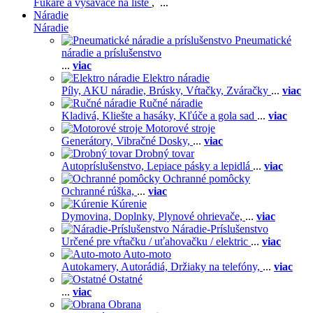
Fukáre a vysávače na líste
, ...
Náradie
Náradie
Pneumatické
náradie a príslušenstvo
...
viac
Elektro náradie
Píly,
AKU náradie,
Brúsky,
Vŕtačky,
Zváračky
...
viac
Ručné náradie
Kladivá,
Kliešte a hasáky,
Kľúče a gola sad
...
viac
Motorové stroje
Generátory,
Vibračné Dosky,
...
viac
Drobný tovar
Autopríslušenstvo,
Lepiace pásky a lepidlá
...
viac
Ochranné pomôcky
Ochranné rúška,
...
viac
Kúrenie
Dymovina,
Doplnky,
Plynové ohrievače,
...
viac
Náradie-Príslušenstvo
Určené pre vŕtačku / uťahovačku / elektric
...
viac
Auto-moto
Autokamery,
Autorádiá,
Držiaky na telefóny,
...
viac
Ostatné
...
viac
Obrana