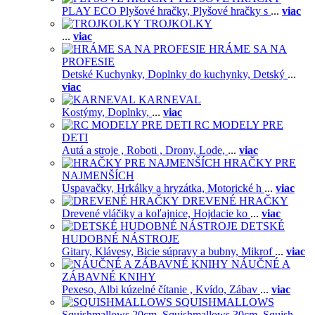
PLAY ECO Plyšové hračky,
Plyšové hračky s
...
viac
TROJKOLKY
...
viac
HRÁME SA NA
PROFESIE
Detské Kuchynky,
Doplnky do kuchynky,
Detský
...
viac
KARNEVAL
Kostýmy,
Doplnky,
...
viac
RC MODELY PRE
DETI
Autá a stroje ,
Roboti ,
Drony,
Lode,
...
viac
HRAČKY PRE
NAJMENŠÍCH
Uspavačky,
Hrkálky a hryzátka,
Motorické h
...
viac
DREVENÉ HRAČKY
Drevené vláčiky a koľajnice,
Hojdacie ko
...
viac
DETSKÉ
HUDOBNÉ NÁSTROJE
Gitary,
Klávesy,
Bicie súpravy a bubny,
Mikrof
...
viac
NÁUČNÉ A
ZÁBAVNÉ KNIHY
Pexeso,
Albi kúzelné čítanie ,
Kvído,
Zábav
...
viac
SQUISHMALLOWS
Squishmallows 20cm,
Squishmallows 30cm,
Squish
...