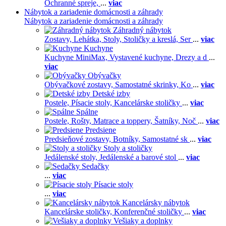
Ochranné spreje,
...
viac
Nábytok a zariadenie domácnosti a záhrady
Nábytok a zariadenie domácnosti a záhrady
Záhradný nábytok
Zostavy,
Lehátka,
Stoly,
Stoličky a kreslá,
Ser
...
viac
Kuchyne
Kuchyne MiniMax,
Vystavené kuchyne,
Drezy a d
...
viac
Obývačky
Obývačkové zostavy,
Samostatné skrinky,
Ko
...
viac
Detské izby
Postele,
Písacie stoly,
Kancelárske stoličky
...
viac
Spálne
Postele,
Rošty,
Matrace a toppery,
Šatníky,
Noč
...
viac
Predsiene
Predsieňové zostavy,
Botníky,
Samostatné sk
...
viac
Stoly a stoličky
Jedálenské stoly,
Jedálenské a barové stol
...
viac
Sedačky
...
viac
Písacie stoly
...
viac
Kancelársky nábytok
Kancelárske stoličky,
Konferenčné stoličky
...
viac
Vešiaky a doplnky