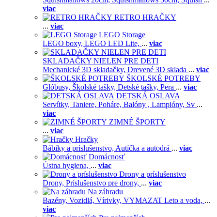
viac
RETRO HRAČKY
...
viac
LEGO Storage
LEGO boxy,
LEGO LED Lite,
...
viac
SKLADAČKY NIELEN PRE DETI
Mechanické 3D skladačky,
Drevené 3D sklada
...
viac
ŠKOLSKÉ POTREBY
Glóbusy,
Školské tašky,
Detské tašky,
Pera
...
viac
DETSKÁ OSLAVA
Servítky,
Taniere,
Poháre,
Balóny ,
Lampióny,
Sv
...
viac
ZIMNÉ ŠPORTY
...
viac
Hračky
Bábiky a príslušenstvo,
Autíčka a autodrá
...
viac
Domácnosť
Ústna hygiena,
...
viac
Drony a príslušenstvo
Drony,
Príslušenstvo pre drony,
...
viac
Na záhradu
Bazény,
Vozidlá,
Vírivky,
VYMAZAT Leto a voda,
...
viac