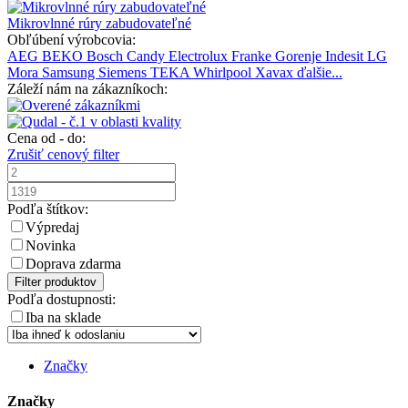
Mikrovlnné rúry zabudovateľné
Obľúbení výrobcovia:
AEG
BEKO
Bosch
Candy
Electrolux
Franke
Gorenje
Indesit
LG
Mora
Samsung
Siemens
TEKA
Whirlpool
Xavax
ďalšie...
Záleží nám na zákazníkoch:
Cena od - do:
Zrušiť cenový filter
Podľa štítkov:
Výpredaj
Novinka
Doprava zdarma
Filter produktov
Podľa dostupnosti:
Iba na sklade
Značky
Značky