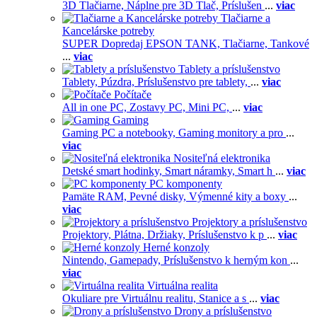
3D Tlačiarne,
Náplne pre 3D Tlač,
Príslušen
...
viac
Tlačiarne a
Kancelárske potreby
SUPER Dopredaj EPSON TANK,
Tlačiarne,
Tankové
...
viac
Tablety a príslušenstvo
Tablety,
Púzdra,
Príslušenstvo pre tablety,
...
viac
Počítače
All in one PC,
Zostavy PC,
Mini PC,
...
viac
Gaming
Gaming PC a notebooky,
Gaming monitory a pro
...
viac
Nositeľná elektronika
Detské smart hodinky,
Smart náramky,
Smart h
...
viac
PC komponenty
Pamäte RAM,
Pevné disky,
Výmenné kity a boxy
...
viac
Projektory a príslušenstvo
Projektory,
Plátna,
Držiaky,
Príslušenstvo k p
...
viac
Herné konzoly
Nintendo,
Gamepady,
Príslušenstvo k herným kon
...
viac
Virtuálna realita
Okuliare pre Virtuálnu realitu,
Stanice a s
...
viac
Drony a príslušenstvo