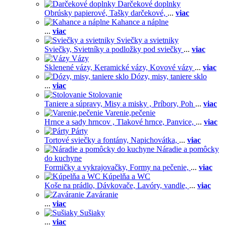
Darčekové doplnky
Obrúsky papierové,
Tašky darčekové,
...
viac
Kahance a náplne
...
viac
Sviečky a svietniky
Sviečky,
Svietníky a podložky pod sviečky
...
viac
Vázy
Sklenené vázy,
Keramické vázy,
Kovové vázy
...
viac
Dózy, misy, taniere sklo
...
viac
Stolovanie
Taniere a súpravy,
Misy a misky ,
Príbory,
Poh
...
viac
Varenie,pečenie
Hrnce a sady hrncov ,
Tlakové hrnce,
Panvice,
...
viac
Párty
Tortové sviečky a fontány,
Napichovátka,
...
viac
Náradie a pomôcky
do kuchyne
Formičky a vykrajovačky,
Formy na pečenie,
...
viac
Kúpelňa a WC
Koše na prádlo,
Dávkovače,
Lavóry, vandle,
...
viac
Zaváranie
...
viac
Sušiaky
...
viac