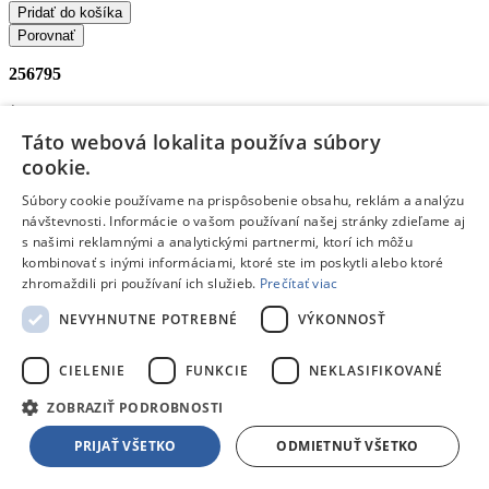
Pridať do košíka
Porovnať
256795
/
Táto webová lokalita používa súbory
Mikrovlnné rúry zabudovateľné
cookie.
/
Súbory cookie používame na prispôsobenie obsahu, reklám a analýzu
návštevnosti. Informácie o vašom používaní našej stránky zdieľame aj
Zabudovateľné mikrovlnné rúry
s našimi reklamnými a analytickými partnermi, ktorí ich môžu
AEG TMS5G25IEM
- Mikrovlnná rúra zabudovateľná
kombinovať s inými informáciami, ktoré ste im poskytli alebo ktoré
Príkon
: 1450 W •
Výkon mikrovlnného ohrevu
: 900 W •
Výkon
zhromaždili pri používaní ich služieb.
Prečítať viac
grilu
: 1000 W •
Vnútorný objem
: 25 l •
Ovládanie
: Dotykové •
Displej
: Áno
NEVYHNUTNE POTREBNÉ
VÝKONNOSŤ
Doprava zdarma
Ušetríš
CIELENIE
FUNKCIE
NEKLASIFIKOVANÉ
‐24%
340,00 €
ZOBRAZIŤ PODROBNOSTI
Na objednávku
PRIJAŤ VŠETKO
ODMIETNUŤ VŠETKO
Približné dodanie 07.09.2026
256,00 €
s DPH