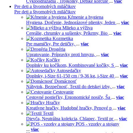
Cykloodrážadlá ,
Trojkolky,
Detské korčule
...
viac
Pre deti a štvornohých miláčikov
Pre deti a štvornohých miláčikov
Kŕmenie a hygiena
Hygiena,
Dojčenie,
Jednorázové plienky,
Jeden
...
viac
Mlieko a výživa
Cereálie, chrumky a sušienky,
Príkrmy,
Bio
...
viac
Kozmetika
Pre mamičky,
Pre detičky,
...
viac
Drogéria
Upratovanie,
Prípravky proti hmyzu,
...
viac
Kočíky
Doplnky ku kočíkom,
Kombinované kočíky,
S
...
viac
Autosedačky
Doplnky,
i-Size 61-150 cm / 9-36 kg,
i-Size 40
...
viac
Domácnosť
Nábytok,
Bezpečnosť,
Textil do detskej izby,
...
viac
Cestovanie
Cestovné postieľky,
Ergonomické nosiče,
Ša
...
viac
Hračky
Kreatívne hračky,
Hudobné hračky,
Penové p
...
viac
Textil
Dievča,
Neutrálna kolekcia,
Chlapec,
Textil pr
...
viac
POS - vzorky a stojany
...
viac