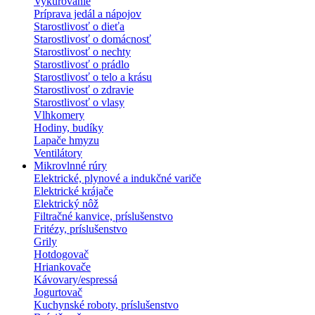
Vykurovanie
Príprava jedál a nápojov
Starostlivosť o dieťa
Starostlivosť o domácnosť
Starostlivosť o nechty
Starostlivosť o prádlo
Starostlivosť o telo a krásu
Starostlivosť o zdravie
Starostlivosť o vlasy
Vlhkomery
Hodiny, budíky
Lapače hmyzu
Ventilátory
Mikrovlnné rúry
Elektrické, plynové a indukčné variče
Elektrické krájače
Elektrický nôž
Filtračné kanvice, príslušenstvo
Fritézy, príslušenstvo
Grily
Hotdogovač
Hriankovače
Kávovary/espressá
Jogurtovač
Kuchynské roboty, príslušenstvo