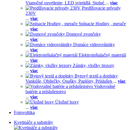
Vianočné osvetlenie,
LED svietidlá,
Stolné
...
viac
Predlžovacie prívody
230V
...
viac
Spínacie Hodiny , merače
...
viac
Domové zvončeky
...
viac
Domáce videovrátniky
...
viac
Elektroinštalačný materiál
...
viac
Zámky, vložky trezory
...
viac
Bytový textil a doplnky
Vankúše,
Obliečky,
Osušky,
Paplóny,
Príslušen
...
viac
Vodovodné
batérie a príslušenstvo
...
viac
Úložné boxy
...
viac
Fotovoltika
Kvetináče a substráty