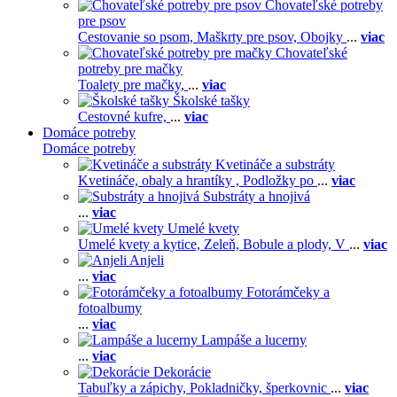
Chovateľské potreby
pre psov
Cestovanie so psom,
Maškrty pre psov,
Obojky
...
viac
Chovateľské
potreby pre mačky
Toalety pre mačky,
...
viac
Školské tašky
Cestovné kufre,
...
viac
Domáce potreby
Domáce potreby
Kvetináče a substráty
Kvetináče, obaly a hrantíky ,
Podložky po
...
viac
Substráty a hnojivá
...
viac
Umelé kvety
Umelé kvety a kytice,
Zeleň,
Bobule a plody,
V
...
viac
Anjeli
...
viac
Fotorámčeky a
fotoalbumy
...
viac
Lampáše a lucerny
...
viac
Dekorácie
Tabuľky a zápichy,
Pokladničky, šperkovnic
...
viac