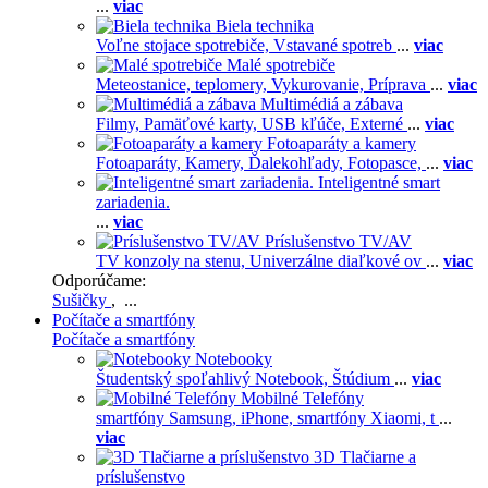
...
viac
Biela technika
Voľne stojace spotrebiče,
Vstavané spotreb
...
viac
Malé spotrebiče
Meteostanice, teplomery,
Vykurovanie,
Príprava
...
viac
Multimédiá a zábava
Filmy,
Pamäťové karty,
USB kľúče,
Externé
...
viac
Fotoaparáty a kamery
Fotoaparáty,
Kamery,
Ďalekohľady,
Fotopasce,
...
viac
Inteligentné smart
zariadenia.
...
viac
Príslušenstvo TV/AV
TV konzoly na stenu,
Univerzálne diaľkové ov
...
viac
Odporúčame:
Sušičky
, ...
Počítače a smartfóny
Počítače a smartfóny
Notebooky
Študentský spoľahlivý Notebook,
Štúdium
...
viac
Mobilné Telefóny
smartfóny Samsung,
iPhone,
smartfóny Xiaomi,
t
...
viac
3D Tlačiarne a
príslušenstvo