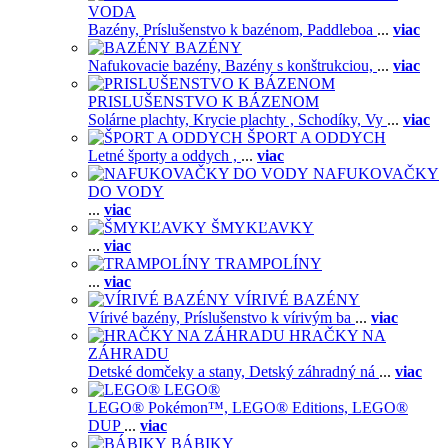
VODA
Bazény,
Príslušenstvo k bazénom,
Paddleboa
...
viac
BAZÉNY
Nafukovacie bazény,
Bazény s konštrukciou,
...
viac
PRISLUŠENSTVO K BÁZENOM
Solárne plachty,
Krycie plachty ,
Schodíky,
Vy
...
viac
ŠPORT A ODDYCH
Letné športy a oddych ,
...
viac
NAFUKOVAČKY
DO VODY
...
viac
ŠMYKĽAVKY
...
viac
TRAMPOLÍNY
...
viac
VÍRIVÉ BAZÉNY
Vírivé bazény,
Príslušenstvo k vírivým ba
...
viac
HRAČKY NA
ZÁHRADU
Detské domčeky a stany,
Detský záhradný ná
...
viac
LEGO®
LEGO® Pokémon™,
LEGO® Editions,
LEGO®
DUP
...
viac
BÁBIKY