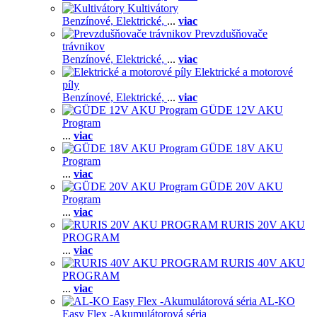
Kultivátory
Benzínové,
Elektrické,
...
viac
Prevzdušňovače
trávnikov
Benzínové,
Elektrické,
...
viac
Elektrické a motorové
píly
Benzínové,
Elektrické,
...
viac
GÜDE 12V AKU
Program
...
viac
GÜDE 18V AKU
Program
...
viac
GÜDE 20V AKU
Program
...
viac
RURIS 20V AKU
PROGRAM
...
viac
RURIS 40V AKU
PROGRAM
...
viac
AL-KO
Easy Flex -Akumulátorová séria