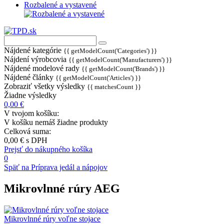
Rozbalené a vystavené
Nájdené kategórie
{{ getModelCount('Categories') }}
Nájdení výrobcovia
{{ getModelCount('Manufacturers') }}
Nájdené modelové rady
{{ getModelCount('Brands') }}
Nájdené články
{{ getModelCount('Articles') }}
Zobraziť všetky výsledky
{{ matchesCount }}
Žiadne výsledky
0,00 €
V tvojom košíku:
V košíku nemáš žiadne produkty
Celková suma:
0,00 €
s DPH
Prejsť do nákupného košíka
0
Späť na Príprava jedál a nápojov
Mikrovlnné rúry AEG
Mikrovlnné rúry voľne stojace