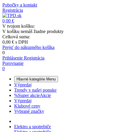
Pobočky a kontakt
Registrácia
0,00 €
V tvojom košíku:
V košíku nemáš žiadne produkty
Celková suma:
0,00 €
s DPH
Prejsť do nákupného košíka
0
Prihlásenie
Registrácia
Porovnanie
0
Hlavné kategórie
Menu
Výpredaj
Trendy v našej ponuke
%
Super akcie
Akcie
Výpredaj
Klubové ceny
Vybrané značky
Elektro a spotrebiče
Elektro a spotrebiče