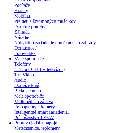
Počítače
Hračky
Mobilita
Pre deti a štvornohých miláčikov
Domáce potreby
Záhrada
Náradie
Nábytok a zariadenie domácnosti a záhrady
Domácnosť
Fotovoltika
Malé spotrebiče
Telefóny
LED a LCD TV televízory
TV, Video
Audio
Domáce kiná
Biela technika
Malé spotrebiče
Multimédiá a zábava
Fotoaparáty a kamery
Inteligentné smart zariadenia.
Príslušenstvo TV/AV
Príprava jedál a nápojov
Meteostanice, teplomery