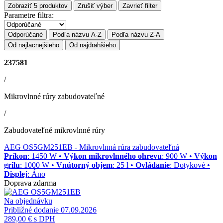
Zobraziť
5
produktov
Zrušiť výber
Zavrieť filter
Parametre filtra:
Odporúčané
Podľa názvu A-Z
Podľa názvu Z-A
Od najlacnejšieho
Od najdrahšieho
237581
/
Mikrovlnné rúry zabudovateľné
/
Zabudovateľné mikrovlnné rúry
AEG OS5GM251EB
- Mikrovlnná rúra zabudovateľná
Príkon
: 1450 W •
Výkon mikrovlnného ohrevu
: 900 W •
Výkon
grilu
: 1000 W •
Vnútorný objem
: 25 l •
Ovládanie
: Dotykové •
Displej
: Áno
Doprava zdarma
Na objednávku
Približné dodanie 07.09.2026
289,00 €
s DPH