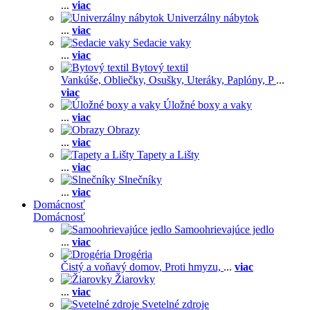
...
viac
Univerzálny nábytok
...
viac
Sedacie vaky
...
viac
Bytový textil
Vankúše,
Obliečky,
Osušky,
Uteráky,
Paplóny,
P
...
viac
Úložné boxy a vaky
...
viac
Obrazy
...
viac
Tapety a Lišty
...
viac
Slnečníky
...
viac
Domácnosť
Domácnosť
Samoohrievajúce jedlo
...
viac
Drogéria
Čistý a voňavý domov,
Proti hmyzu,
...
viac
Žiarovky
...
viac
Svetelné zdroje