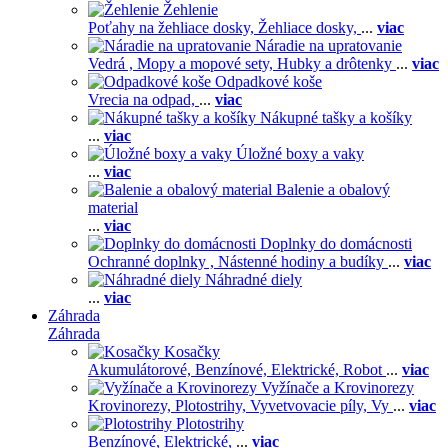
Žehlenie
Poťahy na žehliace dosky,
Žehliace dosky,
...
viac
Náradie na upratovanie
Vedrá ,
Mopy a mopové sety,
Hubky a drôtenky
...
viac
Odpadkové koše
Vrecia na odpad,
...
viac
Nákupné tašky a košíky
...
viac
Úložné boxy a vaky
...
viac
Balenie a obalový
material
...
viac
Doplnky do domácnosti
Ochranné doplnky ,
Nástenné hodiny a budíky
...
viac
Náhradné diely
...
viac
Záhrada
Záhrada
Kosačky
Akumulátorové,
Benzínové,
Elektrické,
Robot
...
viac
Vyžínače a Krovinorezy
Krovinorezy,
Plotostrihy,
Vyvetvovacie píly,
Vy
...
viac
Plotostrihy
Benzínové,
Elektrické,
...
viac