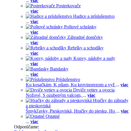
...
viac
Postrekovače
...
viac
Hadice a príslušenstvo
...
viac
Poštové schránky
...
viac
Záhradné domčeky
...
viac
Rebríky a schodíky
...
viac
Konvy, nádoby a sudy
...
viac
Bandasky
...
viac
Príslušenstvo
Ku kosačkám,
K pílam,
Ku krovinorezom a vyž
...
viac
Drviče vetiev a ovocia
Nožové,
S ozubeným valcom,
...
viac
Hračky do záhrady
a pieskoviská
Šmykľavky,
Pieskoviská,
Hračky do piesku,
Ho
...
viac
Ostatné
...
viac
Odporúčame: