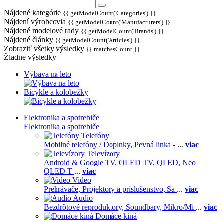
Nájdené kategórie
{{ getModelCount('Categories') }}
Nájdení výrobcovia
{{ getModelCount('Manufacturers') }}
Nájdené modelové rady
{{ getModelCount('Brands') }}
Nájdené články
{{ getModelCount('Articles') }}
Zobraziť všetky výsledky
{{ matchesCount }}
Žiadne výsledky
Výbava na leto
Bicykle a kolobežky
Elektronika a spotrebiče
Elektronika a spotrebiče
Telefóny
Mobilné telefóny / Doplnky,
Pevná linka -
...
viac
Televízory
Android & Google TV,
OLED TV,
QLED, Neo
QLED T
...
viac
Video
Prehrávače,
Projektory a príslušenstvo,
Sa
...
viac
Audio
Bezdrôtové reproduktory,
Soundbary,
Mikro/Mi
...
viac
Domáce kiná