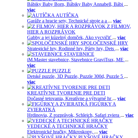
Bábiky Baby Born,
Bábiky Baby Annabell,
Bábi
...
viac
AUTÍČKA
Garáže a hracie sety,
Technické stroje a a
...
viac
Z FILMOV,
HIER A ROZPRÁVOK
Gabby a jej kúzelný domček,
Ako vycvičiť
...
viac
SPOLOČENSKÉ HRY
Strategické hry,
Rodinné hry,
Párty hry,
Dets
...
viac
STAVEBNICE
iM.Master stavebnice,
Stavebnice GraviTrax,
ME
...
viac
PUZZLE
Detské puzzle,
3D Puzzle,
Puzzle 300d,
Puzzle 5
...
viac
KREATÍVNE TVORENIE PRE DETI
Dočasné tetovania,
Kreatívne a výtvarné hr
...
viac
FIGÚRKY A
ZVIERATKÁ
Hrdinovia,
Z rozprávok,
Schleich,
Safari zviera
...
viac
VEDECKÉ A TECHNICKÉ HRAČKY
Elektronické hračky,
Mikroskopy,
...
viac
PLYŠOVÉ HRAČKY