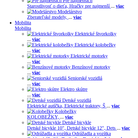
Pre najmenších
Starostlivosť o dieťa,
Hračky pre najmenší
...
viac
Modelárstvo
Zberateľské modely,
...
viac
Mobilita
Mobilita
Elektrické štvorkolky
...
viac
Elektrické kolobežky
...
viac
Elektrické motorky
...
viac
Benzínové motorky
...
viac
Seniorské vozidlá
...
viac
Elektro skútre
...
viac
Detské vozidlá
Elektrické autíčka,
Elektrické traktory,
Š
...
viac
Kolobežky
KOLOBEŽKY,
...
viac
Detské bicykle
Detské bicykle 10",
Detské bicykle 12",
Dets
...
viac
Odrážadla a vozítka