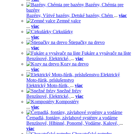
Bazény, Chémia pre
bazény
Bazény,
Vírivé bazény,
Detské bazény,
Chém
...
viac
Zemné valce
...
viac
Cirkulárky
...
viac
Štiepačky na drevo
...
viac
Fukáre a vysávače na líste
Benzínové,
Elektrické,
...
viac
Kozy na drevo
...
viac
Elektrický
Moto-fúrik, príslušenstvo
Elektrický Moto-fúrik,
...
viac
Snežné frézy
Benzínové,
Elektrické,
...
viac
Kompostéry
...
viac
Čerpadlá, fontány, závlahové systémy a vodárne
Benzínové,
Hlbinné,
Ponorné,
Vodárne,
Kalové,
...
viac
Chovateľské potreby