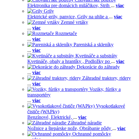
Elektronika pre domácich miláčikov,
Strih
...
viac
Grily
Elektrické grily, panvice,
Grily na uhlie a
...
viac
Zemné vrtáky
...
viac
Rozmetače
...
viac
Pareniská a skleníky
...
viac
Kvetináče a substráty
Kvetináče, obaly a hrantíky ,
Podložky po
...
viac
Dekorácie do záhrady
...
viac
Záhradné traktory, ridery
...
viac
Voziky, fúriky a
transportéry
...
viac
Vysokotlakové
čističe (WAPky)
Benzínové,
Elektrické,
...
viac
Záhradné náradie
Nožnice a štepárske nože,
Obrábanie pôdy
...
viac
Ochranné pomôcky