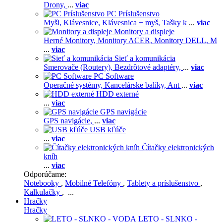
Drony,
...
viac
PC Príslušenstvo
Myši,
Klávesnice,
Klávesnica + myš,
Tašky k
...
viac
Monitory a displeje
Herné Monitory,
Monitory ACER,
Monitory DELL,
M
...
viac
Sieť a komunikácia
Smerovače (Routery),
Bezdrôtové adaptéry,
...
viac
PC Software
Operačné systémy,
Kancelárske balíky,
Ant
...
viac
HDD externé
...
viac
GPS navigácie
GPS navigácie,
...
viac
USB kľúče
...
viac
Čítačky elektronických
kníh
...
viac
Odporúčame:
Notebooky
,
Mobilné Telefóny
,
Tablety a príslušenstvo
,
Kalkulačky
, ...
Hračky
Hračky
LETO - SLNKO -