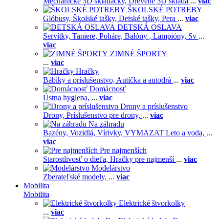
Mechanické 3D skladačky,
Drevené 3D sklada
...
viac
ŠKOLSKÉ POTREBY
Glóbusy,
Školské tašky,
Detské tašky,
Pera
...
viac
DETSKÁ OSLAVA
Servítky,
Taniere,
Poháre,
Balóny ,
Lampióny,
Sv
...
viac
ZIMNÉ ŠPORTY
...
viac
Hračky
Bábiky a príslušenstvo,
Autíčka a autodrá
...
viac
Domácnosť
Ústna hygiena,
...
viac
Drony a príslušenstvo
Drony,
Príslušenstvo pre drony,
...
viac
Na záhradu
Bazény,
Vozidlá,
Vírivky,
VYMAZAT Leto a voda,
...
viac
Pre najmenších
Starostlivosť o dieťa,
Hračky pre najmenší
...
viac
Modelárstvo
Zberateľské modely,
...
viac
Mobilita
Mobilita
Elektrické štvorkolky
...
viac