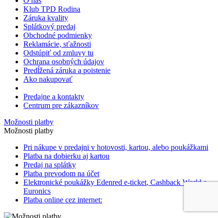
O nás
Klub TPD Rodina
Záruka kvality
Splátkový predaj
Obchodné podmienky
Reklamácie, sťažnosti
Odstúpiť od zmluvy tu
Ochrana osobných údajov
Predĺžená záruka a poistenie
Ako nakupovať
Predajne a kontakty
Centrum pre zákazníkov
Možnosti platby
Možnosti platby
Pri nákupe v predajni v hotovosti, kartou, alebo poukážkami
Platba na dobierku aj kartou
Predaj na splátky
Platba prevodom na účet
Elektronické poukážky Edenred
e-ticket
, Cashback World a
Euronics
Platba online cez internet: