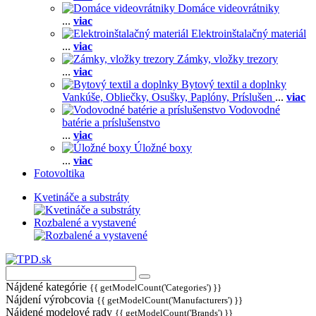
Domáce videovrátniky
...
viac
Elektroinštalačný materiál
...
viac
Zámky, vložky trezory
...
viac
Bytový textil a doplnky
Vankúše,
Obliečky,
Osušky,
Paplóny,
Príslušen
...
viac
Vodovodné
batérie a príslušenstvo
...
viac
Úložné boxy
...
viac
Fotovoltika
Kvetináče a substráty
Rozbalené a vystavené
Nájdené kategórie
{{ getModelCount('Categories') }}
Nájdení výrobcovia
{{ getModelCount('Manufacturers') }}
Nájdené modelové rady
{{ getModelCount('Brands') }}