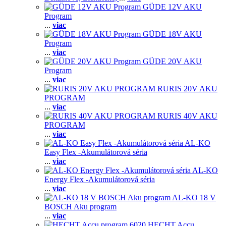
GÜDE 12V AKU
Program
...
viac
GÜDE 18V AKU
Program
...
viac
GÜDE 20V AKU
Program
...
viac
RURIS 20V AKU
PROGRAM
...
viac
RURIS 40V AKU
PROGRAM
...
viac
AL-KO
Easy Flex -Akumulátorová séria
...
viac
AL-KO
Energy Flex -Akumulátorová séria
...
viac
AL-KO 18 V
BOSCH Aku program
...
viac
HECHT Accu