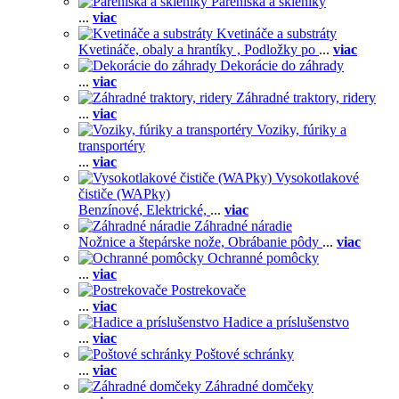
Pareniská a skleníky
...
viac
Kvetináče a substráty
Kvetináče, obaly a hrantíky ,
Podložky po
...
viac
Dekorácie do záhrady
...
viac
Záhradné traktory, ridery
...
viac
Voziky, fúriky a
transportéry
...
viac
Vysokotlakové
čističe (WAPky)
Benzínové,
Elektrické,
...
viac
Záhradné náradie
Nožnice a štepárske nože,
Obrábanie pôdy
...
viac
Ochranné pomôcky
...
viac
Postrekovače
...
viac
Hadice a príslušenstvo
...
viac
Poštové schránky
...
viac
Záhradné domčeky