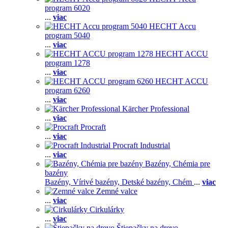
program 6020
...
viac
HECHT Accu
program 5040
...
viac
HECHT ACCU
program 1278
...
viac
HECHT ACCU
program 6260
...
viac
Kärcher Professional
...
viac
Procraft
...
viac
Procraft Industrial
...
viac
Bazény, Chémia pre
bazény
Bazény,
Vírivé bazény,
Detské bazény,
Chém
...
viac
Zemné valce
...
viac
Cirkulárky
...
viac
Štiepačky na drevo