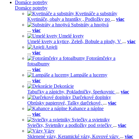
Domáce potreby
Domáce potreby
Kvetináče a substráty
Kvetináče, obaly a hrantíky ,
Podložky po
...
viac
Substráty a hnojivá
...
viac
Umelé kvety
Umelé kvety a kytice,
Zeleň,
Bobule a plody,
V
...
viac
Anjeli
...
viac
Fotorámčeky a
fotoalbumy
...
viac
Lampáše a lucerny
...
viac
Dekorácie
Tabuľky a zápichy,
Pokladničky, šperkovnic
...
viac
Darčekové doplnky
Obrúsky papierové,
Tašky darčekové,
...
viac
Kahance a náplne
...
viac
Sviečky a svietniky
Sviečky,
Svietníky a podložky pod sviečky
...
viac
Vázy
Sklenené vázy,
Keramické vázy,
Kovové vázy
...
viac