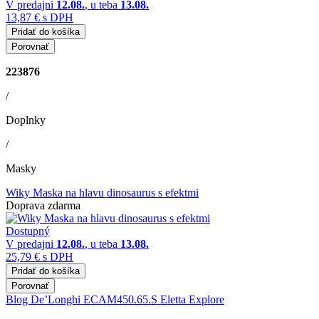
V predajni
12.08.
, u teba
13.08.
13,87 €
s DPH
Pridať do košíka
Porovnať
223876
/
Doplnky
/
Masky
Wiky Maska na hlavu dinosaurus s efektmi
Doprava zdarma
Dostupný
V predajni
12.08.
, u teba
13.08.
25,79 €
s DPH
Pridať do košíka
Porovnať
Blog
De’Longhi ECAM450.65.S Eletta Explore