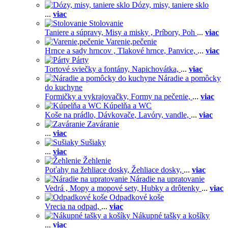
Dózy, misy, taniere sklo
...
viac
Stolovanie
Taniere a súpravy,
Misy a misky ,
Príbory,
Poh
...
viac
Varenie,pečenie
Hrnce a sady hrncov ,
Tlakové hrnce,
Panvice,
...
viac
Párty
Tortové sviečky a fontány,
Napichovátka,
...
viac
Náradie a pomôcky
do kuchyne
Formičky a vykrajovačky,
Formy na pečenie,
...
viac
Kúpelňa a WC
Koše na prádlo,
Dávkovače,
Lavóry, vandle,
...
viac
Zaváranie
...
viac
Sušiaky
...
viac
Žehlenie
Poťahy na žehliace dosky,
Žehliace dosky,
...
viac
Náradie na upratovanie
Vedrá ,
Mopy a mopové sety,
Hubky a drôtenky
...
viac
Odpadkové koše
Vrecia na odpad,
...
viac
Nákupné tašky a košíky
...
viac