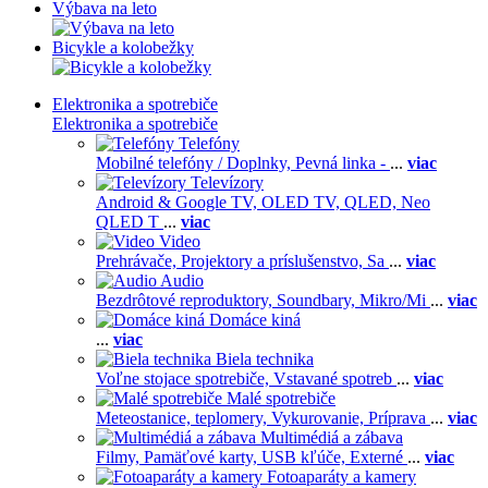
Výbava na leto
Bicykle a kolobežky
Elektronika a spotrebiče
Elektronika a spotrebiče
Telefóny
Mobilné telefóny / Doplnky,
Pevná linka -
...
viac
Televízory
Android & Google TV,
OLED TV,
QLED, Neo
QLED T
...
viac
Video
Prehrávače,
Projektory a príslušenstvo,
Sa
...
viac
Audio
Bezdrôtové reproduktory,
Soundbary,
Mikro/Mi
...
viac
Domáce kiná
...
viac
Biela technika
Voľne stojace spotrebiče,
Vstavané spotreb
...
viac
Malé spotrebiče
Meteostanice, teplomery,
Vykurovanie,
Príprava
...
viac
Multimédiá a zábava
Filmy,
Pamäťové karty,
USB kľúče,
Externé
...
viac
Fotoaparáty a kamery