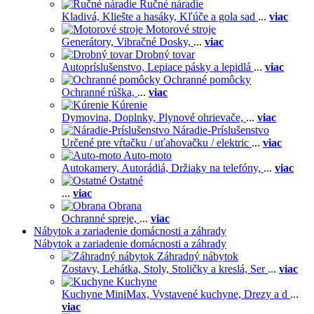
Ručné náradie
Kladivá,
Kliešte a hasáky,
Kľúče a gola sad
...
viac
Motorové stroje
Generátory,
Vibračné Dosky,
...
viac
Drobný tovar
Autopríslušenstvo,
Lepiace pásky a lepidlá
...
viac
Ochranné pomôcky
Ochranné rúška,
...
viac
Kúrenie
Dymovina,
Doplnky,
Plynové ohrievače,
...
viac
Náradie-Príslušenstvo
Určené pre vŕtačku / uťahovačku / elektric
...
viac
Auto-moto
Autokamery,
Autorádiá,
Držiaky na telefóny,
...
viac
Ostatné
...
viac
Obrana
Ochranné spreje,
...
viac
Nábytok a zariadenie domácnosti a záhrady
Nábytok a zariadenie domácnosti a záhrady
Záhradný nábytok
Zostavy,
Lehátka,
Stoly,
Stoličky a kreslá,
Ser
...
viac
Kuchyne
Kuchyne MiniMax,
Vystavené kuchyne,
Drezy a d
...
viac