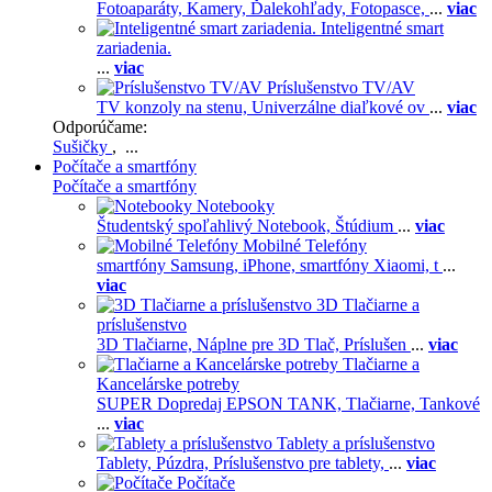
Fotoaparáty,
Kamery,
Ďalekohľady,
Fotopasce,
...
viac
Inteligentné smart
zariadenia.
...
viac
Príslušenstvo TV/AV
TV konzoly na stenu,
Univerzálne diaľkové ov
...
viac
Odporúčame:
Sušičky
, ...
Počítače a smartfóny
Počítače a smartfóny
Notebooky
Študentský spoľahlivý Notebook,
Štúdium
...
viac
Mobilné Telefóny
smartfóny Samsung,
iPhone,
smartfóny Xiaomi,
t
...
viac
3D Tlačiarne a
príslušenstvo
3D Tlačiarne,
Náplne pre 3D Tlač,
Príslušen
...
viac
Tlačiarne a
Kancelárske potreby
SUPER Dopredaj EPSON TANK,
Tlačiarne,
Tankové
...
viac
Tablety a príslušenstvo
Tablety,
Púzdra,
Príslušenstvo pre tablety,
...
viac
Počítače