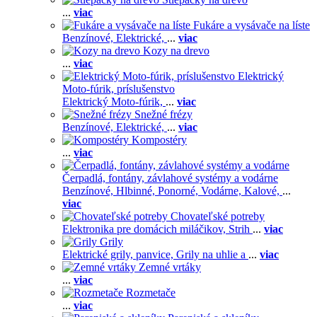
...
viac
Fukáre a vysávače na líste
Benzínové,
Elektrické,
...
viac
Kozy na drevo
...
viac
Elektrický
Moto-fúrik, príslušenstvo
Elektrický Moto-fúrik,
...
viac
Snežné frézy
Benzínové,
Elektrické,
...
viac
Kompostéry
...
viac
Čerpadlá, fontány, závlahové systémy a vodárne
Benzínové,
Hlbinné,
Ponorné,
Vodárne,
Kalové,
...
viac
Chovateľské potreby
Elektronika pre domácich miláčikov,
Strih
...
viac
Grily
Elektrické grily, panvice,
Grily na uhlie a
...
viac
Zemné vrtáky
...
viac
Rozmetače
...
viac