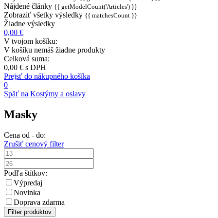
Nájdené články
{{ getModelCount('Articles') }}
Zobraziť všetky výsledky
{{ matchesCount }}
Žiadne výsledky
0,00 €
V tvojom košíku:
V košíku nemáš žiadne produkty
Celková suma:
0,00 €
s DPH
Prejsť do nákupného košíka
0
Späť na Kostýmy a oslavy
Masky
Cena od - do:
Zrušiť cenový filter
Podľa štítkov:
Výpredaj
Novinka
Doprava zdarma
Filter produktov