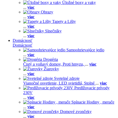
Úložné boxy a vaky
...
viac
Obrazy
...
viac
Tapety a Lišty
...
viac
Slnečníky
...
viac
Domácnosť
Domácnosť
Samoohrievajúce jedlo
...
viac
Drogéria
Čistý a voňavý domov,
Proti hmyzu,
...
viac
Žiarovky
...
viac
Svetelné zdroje
Vianočné osvetlenie,
LED svietidlá,
Stolné
...
viac
Predlžovacie prívody
230V
...
viac
Spínacie Hodiny , merače
...
viac
Domové zvončeky
...
viac