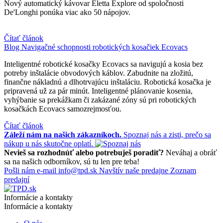
Nový automatický kávovar Eletta Explore od spoločnosti
De'Longhi ponúka viac ako 50 nápojov.
Čítať článok
Blog
Navigačné schopnosti robotických kosačiek Ecovacs
Inteligentné robotické kosačky Ecovacs sa navigujú a kosia bez
potreby inštalácie obvodových káblov. Zabudnite na zložitú,
finančne nákladnú a dlhotrvajúcu inštaláciu. Robotická kosačka je
pripravená už za pár minút. Inteligentné plánovanie kosenia,
vyhýbanie sa prekážkam či zakázané zóny sú pri robotických
kosačkách Ecovacs samozrejmosťou.
Čítať článok
Záleží nám na našich zákazníkoch.
Spoznaj nás a zisti, prečo sa
nákup u nás skutočne oplatí.
Nevieš sa rozhodnúť alebo potrebuješ poradiť?
Neváhaj a obráť
sa na našich odborníkov, sú tu len pre teba!
Pošli nám e-mail
info@tpd.sk
Navštív naše predajne
Zoznam
predajní
Informácie a kontakty
Informácie a kontakty