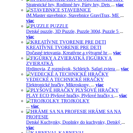
Strategické hry,
Rodinné hry,
Párty hry,
Dets
...
viac
STAVEBNICE
iM.Master stavebnice,
Stavebnice GraviTrax,
ME
...
viac
PUZZLE
Detské puzzle,
3D Puzzle,
Puzzle 300d,
Puzzle 5
...
viac
KREATÍVNE TVORENIE PRE DETI
Dočasné tetovania,
Kreatívne a výtvarné hr
...
viac
FIGÚRKY A
ZVIERATKÁ
Hrdinovia,
Z rozprávok,
Schleich,
Safari zviera
...
viac
VEDECKÉ A TECHNICKÉ HRAČKY
Elektronické hračky,
Mikroskopy,
...
viac
PLYŠOVÉ HRAČKY
PLAY ECO Plyšové hračky,
Plyšové hračky s
...
viac
TROJKOLKY
...
viac
HRÁME SA NA
PROFESIE
Detské Kuchynky,
Doplnky do kuchynky,
Detský
...
viac
KARNEVAL