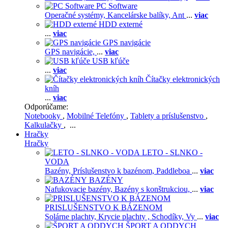
PC Software
Operačné systémy,
Kancelárske balíky,
Ant
...
viac
HDD externé
...
viac
GPS navigácie
GPS navigácie,
...
viac
USB kľúče
...
viac
Čítačky elektronických
kníh
...
viac
Odporúčame:
Notebooky
,
Mobilné Telefóny
,
Tablety a príslušenstvo
,
Kalkulačky
, ...
Hračky
Hračky
LETO - SLNKO -
VODA
Bazény,
Príslušenstvo k bazénom,
Paddleboa
...
viac
BAZÉNY
Nafukovacie bazény,
Bazény s konštrukciou,
...
viac
PRISLUŠENSTVO K BÁZENOM
Solárne plachty,
Krycie plachty ,
Schodíky,
Vy
...
viac
ŠPORT A ODDYCH