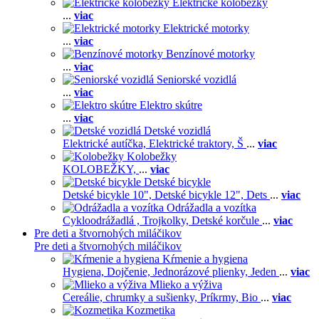
Elektrické kolobežky
...
viac
Elektrické motorky
...
viac
Benzínové motorky
...
viac
Seniorské vozidlá
...
viac
Elektro skútre
...
viac
Detské vozidlá
Elektrické autíčka,
Elektrické traktory,
Š
...
viac
Kolobežky
KOLOBEŽKY,
...
viac
Detské bicykle
Detské bicykle 10",
Detské bicykle 12",
Dets
...
viac
Odrážadla a vozítka
Cykloodrážadlá ,
Trojkolky,
Detské korčule
...
viac
Pre deti a štvornohých miláčikov
Pre deti a štvornohých miláčikov
Kŕmenie a hygiena
Hygiena,
Dojčenie,
Jednorázové plienky,
Jeden
...
viac
Mlieko a výživa
Cereálie, chrumky a sušienky,
Príkrmy,
Bio
...
viac
Kozmetika