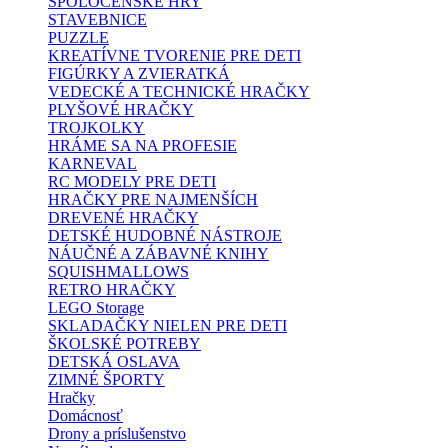
SPOLOČENSKÉ HRY
STAVEBNICE
PUZZLE
KREATÍVNE TVORENIE PRE DETI
FIGÚRKY A ZVIERATKÁ
VEDECKÉ A TECHNICKÉ HRAČKY
PLYŠOVÉ HRAČKY
TROJKOLKY
HRÁME SA NA PROFESIE
KARNEVAL
RC MODELY PRE DETI
HRAČKY PRE NAJMENŠÍCH
DREVENÉ HRAČKY
DETSKÉ HUDOBNÉ NÁSTROJE
NÁUČNÉ A ZÁBAVNÉ KNIHY
SQUISHMALLOWS
RETRO HRAČKY
LEGO Storage
SKLADAČKY NIELEN PRE DETI
ŠKOLSKÉ POTREBY
DETSKÁ OSLAVA
ZIMNÉ ŠPORTY
Hračky
Domácnosť
Drony a príslušenstvo