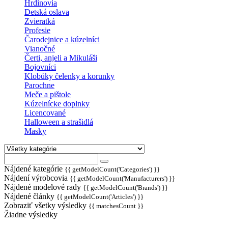
Hrdinovia
Detská oslava
Zvieratká
Profesie
Čarodejnice a kúzelníci
Vianočné
Čerti, anjeli a Mikuláši
Bojovníci
Klobúky čelenky a korunky
Parochne
Meče a pištole
Kúzelnícke doplnky
Licencované
Halloween a strašidlá
Masky
Nájdené kategórie
{{ getModelCount('Categories') }}
Nájdení výrobcovia
{{ getModelCount('Manufacturers') }}
Nájdené modelové rady
{{ getModelCount('Brands') }}
Nájdené články
{{ getModelCount('Articles') }}
Zobraziť všetky výsledky
{{ matchesCount }}
Žiadne výsledky