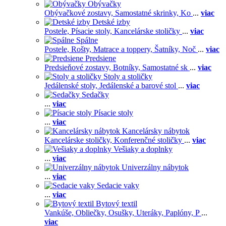
Obývačky
Obývačkové zostavy,
Samostatné skrinky,
Ko
...
viac
Detské izby
Postele,
Písacie stoly,
Kancelárske stoličky
...
viac
Spálne
Postele,
Rošty,
Matrace a toppery,
Šatníky,
Noč
...
viac
Predsiene
Predsieňové zostavy,
Botníky,
Samostatné sk
...
viac
Stoly a stoličky
Jedálenské stoly,
Jedálenské a barové stol
...
viac
Sedačky
...
viac
Písacie stoly
...
viac
Kancelársky nábytok
Kancelárske stoličky,
Konferenčné stoličky
...
viac
Vešiaky a doplnky
...
viac
Univerzálny nábytok
...
viac
Sedacie vaky
...
viac
Bytový textil
Vankúše,
Obliečky,
Osušky,
Uteráky,
Paplóny,
P
...
viac