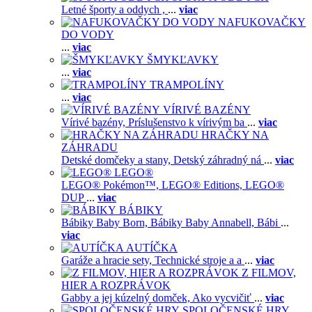
Letné športy a oddych ,
...
viac
NAFUKOVAČKY
DO VODY
...
viac
ŠMYKĽAVKY
...
viac
TRAMPOLÍNY
...
viac
VÍRIVÉ BAZÉNY
Vírivé bazény,
Príslušenstvo k vírivým ba
...
viac
HRAČKY NA
ZÁHRADU
Detské domčeky a stany,
Detský záhradný ná
...
viac
LEGO®
LEGO® Pokémon™,
LEGO® Editions,
LEGO®
DUP
...
viac
BÁBIKY
Bábiky Baby Born,
Bábiky Baby Annabell,
Bábi
...
viac
AUTÍČKA
Garáže a hracie sety,
Technické stroje a a
...
viac
Z FILMOV,
HIER A ROZPRÁVOK
Gabby a jej kúzelný domček,
Ako vycvičiť
...
viac
SPOLOČENSKÉ HRY