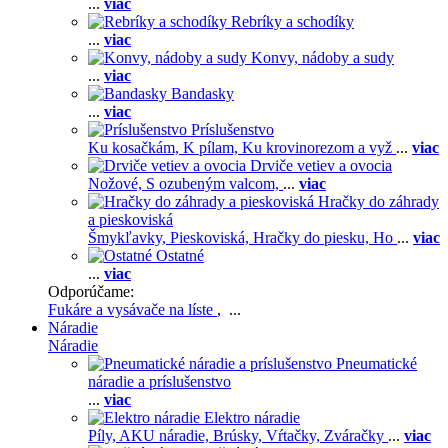
...
viac
Rebríky a schodíky
...
viac
Konvy, nádoby a sudy
...
viac
Bandasky
...
viac
Príslušenstvo
Ku kosačkám,
K pílam,
Ku krovinorezom a vyž
...
viac
Drviče vetiev a ovocia
Nožové,
S ozubeným valcom,
...
viac
Hračky do záhrady
a pieskoviská
Šmykľavky,
Pieskoviská,
Hračky do piesku,
Ho
...
viac
Ostatné
...
viac
Odporúčame:
Fukáre a vysávače na líste
, ...
Náradie
Náradie
Pneumatické
náradie a príslušenstvo
...
viac
Elektro náradie
Píly,
AKU náradie,
Brúsky,
Vŕtačky,
Zváračky
...
viac