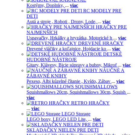
Kostýmy,
Doplnky,
...
viac
RC MODELY PRE
DETI
Autá a stroje ,
Roboti ,
Drony,
Lode,
...
viac
HRAČKY PRE
NAJMENŠÍCH
Uspavačky,
Hrkálky a hryzátka,
Motorické h
...
viac
DREVENÉ HRAČKY
Drevené vláčiky a koľajnice,
Hojdacie ko
...
viac
DETSKÉ
HUDOBNÉ NÁSTROJE
Gitary,
Klávesy,
Bicie súpravy a bubny,
Mikrof
...
viac
NÁUČNÉ A
ZÁBAVNÉ KNIHY
Pexeso,
Albi kúzelné čítanie ,
Kvído,
Zábav
...
viac
SQUISHMALLOWS
Squishmallows 20cm,
Squishmallows 30cm,
Squish
...
viac
RETRO HRAČKY
...
viac
LEGO Storage
LEGO boxy,
LEGO LED Lite,
...
viac
SKLADAČKY NIELEN PRE DETI