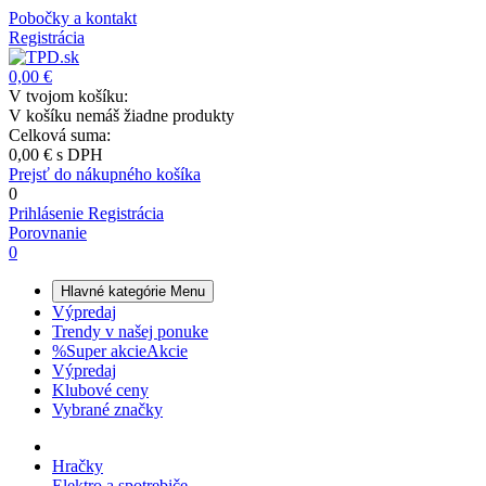
Pobočky a kontakt
Registrácia
0,00 €
V tvojom košíku:
V košíku nemáš žiadne produkty
Celková suma:
0,00 €
s DPH
Prejsť do nákupného košíka
0
Prihlásenie
Registrácia
Porovnanie
0
Hlavné kategórie
Menu
Výpredaj
Trendy v našej ponuke
%
Super akcie
Akcie
Výpredaj
Klubové ceny
Vybrané značky
Hračky
Elektro a spotrebiče