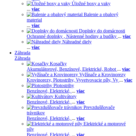
Úložné boxy a vaky
...
viac
Balenie a obalový
material
...
viac
Doplnky do domácnosti
Ochranné doplnky ,
Nástenné hodiny a budíky
...
viac
Náhradné diely
...
viac
Záhrada
Záhrada
Kosačky
Akumulátorové,
Benzínové,
Elektrické,
Robot
...
viac
Vyžínače a Krovinorezy
Krovinorezy,
Plotostrihy,
Vyvetvovacie píly,
Vy
...
viac
Plotostrihy
Benzínové,
Elektrické,
...
viac
Kultivátory
Benzínové,
Elektrické,
...
viac
Prevzdušňovače
trávnikov
Benzínové,
Elektrické,
...
viac
Elektrické a motorové
píly
Benzínové,
Elektrické,
...
viac