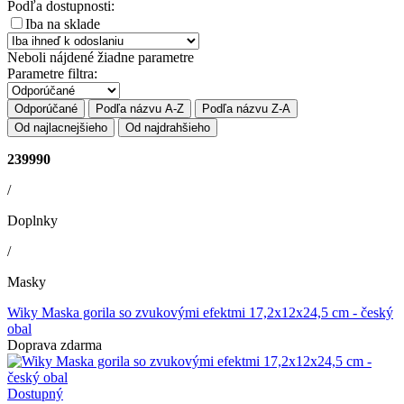
Podľa dostupnosti:
Iba na sklade
Neboli nájdené žiadne parametre
Parametre filtra:
Odporúčané
Podľa názvu A-Z
Podľa názvu Z-A
Od najlacnejšieho
Od najdrahšieho
239990
/
Doplnky
/
Masky
Wiky Maska gorila so zvukovými efektmi 17,2x12x24,5 cm - český
obal
Doprava zdarma
Dostupný