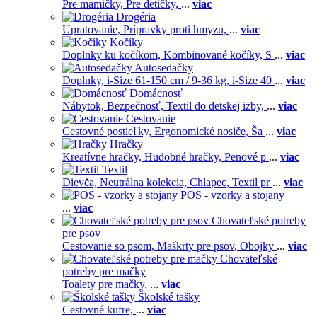
Pre mamičky,
Pre detičky,
...
viac
Drogéria
Upratovanie,
Prípravky proti hmyzu,
...
viac
Kočíky
Doplnky ku kočíkom,
Kombinované kočíky,
S
...
viac
Autosedačky
Doplnky,
i-Size 61-150 cm / 9-36 kg,
i-Size 40
...
viac
Domácnosť
Nábytok,
Bezpečnosť,
Textil do detskej izby,
...
viac
Cestovanie
Cestovné postieľky,
Ergonomické nosiče,
Ša
...
viac
Hračky
Kreatívne hračky,
Hudobné hračky,
Penové p
...
viac
Textil
Dievča,
Neutrálna kolekcia,
Chlapec,
Textil pr
...
viac
POS - vzorky a stojany
...
viac
Chovateľské potreby
pre psov
Cestovanie so psom,
Maškrty pre psov,
Obojky
...
viac
Chovateľské
potreby pre mačky
Toalety pre mačky,
...
viac
Školské tašky
Cestovné kufre,
...
viac