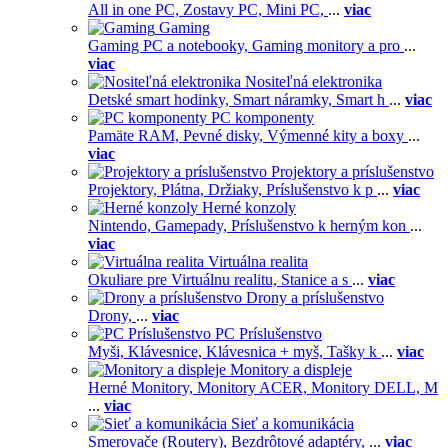
All in one PC,
Zostavy PC,
Mini PC,
...
viac
Gaming
Gaming PC a notebooky,
Gaming monitory a pro
...
viac
Nositeľná elektronika
Detské smart hodinky,
Smart náramky,
Smart h
...
viac
PC komponenty
Pamäte RAM,
Pevné disky,
Výmenné kity a boxy
...
viac
Projektory a príslušenstvo
Projektory,
Plátna,
Držiaky,
Príslušenstvo k p
...
viac
Herné konzoly
Nintendo,
Gamepady,
Príslušenstvo k herným kon
...
viac
Virtuálna realita
Okuliare pre Virtuálnu realitu,
Stanice a s
...
viac
Drony a príslušenstvo
Drony,
...
viac
PC Príslušenstvo
Myši,
Klávesnice,
Klávesnica + myš,
Tašky k
...
viac
Monitory a displeje
Herné Monitory,
Monitory ACER,
Monitory DELL,
M
...
viac
Sieť a komunikácia
Smerovače (Routery),
Bezdrôtové adaptéry,
...
viac