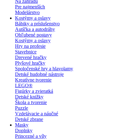
Na záhradu
Pre najmenších
Modelárstvo
Kostýmy a oslavy
Bábiky a príslušenstvo
Autíčka a autodráhy
Obľubené postavy
Kostýmy a oslavy
Hry na profesie
Stavebnice
Drevené hračky
Plyšové hračky
Spoločenské hry a hlavolamy
Detské hudobné nástroje
Kreatívne tvorenie
LEGO®
Figúrky a zvieratká
Detské knižky
Škola a tvorenie
Puzzle
Vzdelávacie a náučné
Detské zbrane
Masky
Doplnky
Princezné a víly