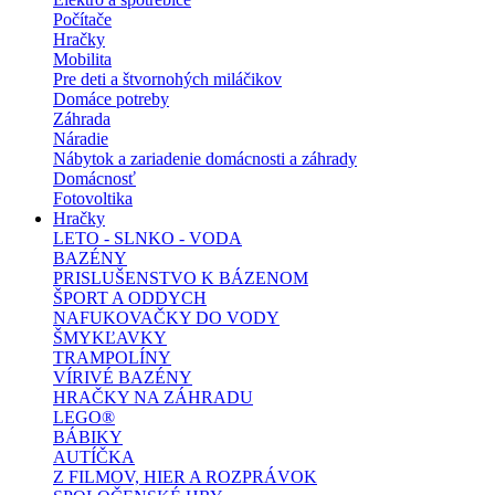
Počítače
Hračky
Mobilita
Pre deti a štvornohých miláčikov
Domáce potreby
Záhrada
Náradie
Nábytok a zariadenie domácnosti a záhrady
Domácnosť
Fotovoltika
Hračky
LETO - SLNKO - VODA
BAZÉNY
PRISLUŠENSTVO K BÁZENOM
ŠPORT A ODDYCH
NAFUKOVAČKY DO VODY
ŠMYKĽAVKY
TRAMPOLÍNY
VÍRIVÉ BAZÉNY
HRAČKY NA ZÁHRADU
LEGO®
BÁBIKY
AUTÍČKA
Z FILMOV, HIER A ROZPRÁVOK