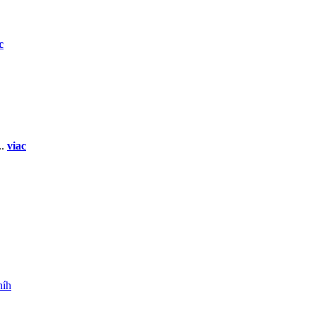
c
..
viac
níh