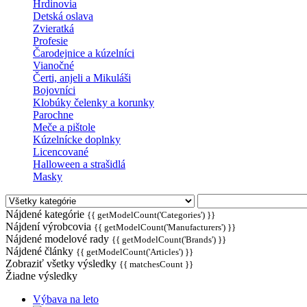
Hrdinovia
Detská oslava
Zvieratká
Profesie
Čarodejnice a kúzelníci
Vianočné
Čerti, anjeli a Mikuláši
Bojovníci
Klobúky čelenky a korunky
Parochne
Meče a pištole
Kúzelnícke doplnky
Licencované
Halloween a strašidlá
Masky
Nájdené kategórie
{{ getModelCount('Categories') }}
Nájdení výrobcovia
{{ getModelCount('Manufacturers') }}
Nájdené modelové rady
{{ getModelCount('Brands') }}
Nájdené články
{{ getModelCount('Articles') }}
Zobraziť všetky výsledky
{{ matchesCount }}
Žiadne výsledky
Výbava na leto