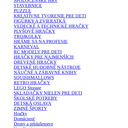
SPOLOČENSKÉ HRY
STAVEBNICE
PUZZLE
KREATÍVNE TVORENIE PRE DETI
FIGÚRKY A ZVIERATKÁ
VEDECKÉ A TECHNICKÉ HRAČKY
PLYŠOVÉ HRAČKY
TROJKOLKY
HRÁME SA NA PROFESIE
KARNEVAL
RC MODELY PRE DETI
HRAČKY PRE NAJMENŠÍCH
DREVENÉ HRAČKY
DETSKÉ HUDOBNÉ NÁSTROJE
NÁUČNÉ A ZÁBAVNÉ KNIHY
SQUISHMALLOWS
RETRO HRAČKY
LEGO Storage
SKLADAČKY NIELEN PRE DETI
ŠKOLSKÉ POTREBY
DETSKÁ OSLAVA
ZIMNÉ ŠPORTY
Hračky
Domácnosť
Drony a príslušenstvo