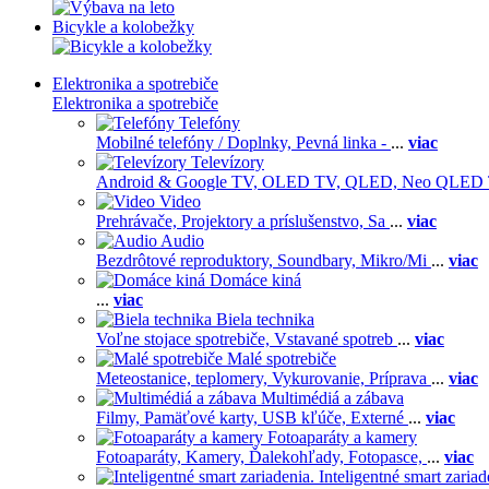
Bicykle a kolobežky
Elektronika a spotrebiče
Elektronika a spotrebiče
Telefóny
Mobilné telefóny / Doplnky,
Pevná linka -
...
viac
Televízory
Android & Google TV,
OLED TV,
QLED, Neo QLED
Video
Prehrávače,
Projektory a príslušenstvo,
Sa
...
viac
Audio
Bezdrôtové reproduktory,
Soundbary,
Mikro/Mi
...
viac
Domáce kiná
...
viac
Biela technika
Voľne stojace spotrebiče,
Vstavané spotreb
...
viac
Malé spotrebiče
Meteostanice, teplomery,
Vykurovanie,
Príprava
...
viac
Multimédiá a zábava
Filmy,
Pamäťové karty,
USB kľúče,
Externé
...
viac
Fotoaparáty a kamery
Fotoaparáty,
Kamery,
Ďalekohľady,
Fotopasce,
...
viac
Inteligentné smart zariad