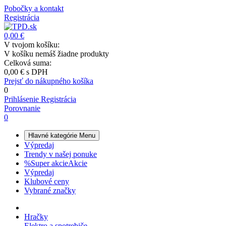
Pobočky a kontakt
Registrácia
0,00 €
V tvojom košíku:
V košíku nemáš žiadne produkty
Celková suma:
0,00 €
s DPH
Prejsť do nákupného košíka
0
Prihlásenie
Registrácia
Porovnanie
0
Hlavné kategórie
Menu
Výpredaj
Trendy v našej ponuke
%
Super akcie
Akcie
Výpredaj
Klubové ceny
Vybrané značky
Hračky
Elektro a spotrebiče