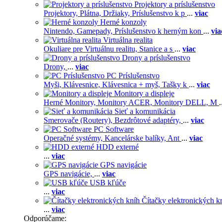
Projektory a príslušenstvo
Projektory,
Plátna,
Držiaky,
Príslušenstvo k p
...
viac
Herné konzoly
Nintendo,
Gamepady,
Príslušenstvo k herným kon
...
via
Virtuálna realita
Okuliare pre Virtuálnu realitu,
Stanice a s
...
viac
Drony a príslušenstvo
Drony,
...
viac
PC Príslušenstvo
Myši,
Klávesnice,
Klávesnica + myš,
Tašky k
...
viac
Monitory a displeje
Herné Monitory,
Monitory ACER,
Monitory DELL,
M
.
Sieť a komunikácia
Smerovače (Routery),
Bezdrôtové adaptéry,
...
viac
PC Software
Operačné systémy,
Kancelárske balíky,
Ant
...
viac
HDD externé
...
viac
GPS navigácie
GPS navigácie,
...
viac
USB kľúče
...
viac
Čítačky elektronických k
...
viac
Odporúčame: