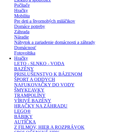
Počítače
Hračky
Mobilita
Pre deti a štvornohých miláčikov
Domáce potreby
Záhrada
Náradie
Nábytok a zariadenie domácnosti a záhrady
Domácnosť
Fotovoltika
Hračky
LETO - SLNKO - VODA
BAZÉNY
PRISLUŠENSTVO K BÁZENOM
ŠPORT A ODDYCH
NAFUKOVAČKY DO VODY
ŠMYKĽAVKY
TRAMPOLÍNY
VÍRIVÉ BAZÉNY
HRAČKY NA ZÁHRADU
LEGO®
BÁBIKY
AUTÍČKA
Z FILMOV, HIER A ROZPRÁVOK