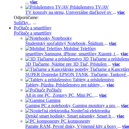
...
viac
Príslušenstvo TV/AV
TV konzoly na stenu,
Univerzálne diaľkové ov
...
viac
Odporúčame:
Sušičky
, ...
Počítače a smartfóny
Počítače a smartfóny
Notebooky
Študentský spoľahlivý Notebook,
Štúdium
...
viac
Mobilné Telefóny
smartfóny Samsung,
iPhone,
smartfóny Xiaomi,
t
...
viac
3D Tlačiarne a príslušen
3D Tlačiarne,
Náplne pre 3D Tlač,
Príslušen
...
viac
Tlačiarne a Kancelár
SUPER Dopredaj EPSON TANK,
Tlačiarne,
Tankové
.
Tablety a príslušenstvo
Tablety,
Púzdra,
Príslušenstvo pre tablety,
...
viac
Počítače
All in one PC,
Zostavy PC,
Mini PC,
...
viac
Gaming
Gaming PC a notebooky,
Gaming monitory a pro
...
viac
Nositeľná elektronika
Detské smart hodinky,
Smart náramky,
Smart h
...
viac
PC komponenty
Pamäte RAM,
Pevné disky,
Výmenné kity a boxy
...
via