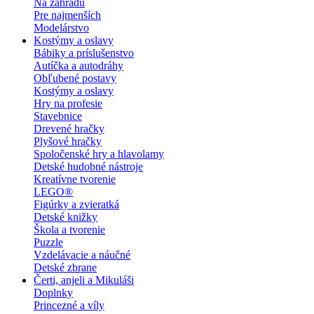
Na záhradu
Pre najmenších
Modelárstvo
Kostýmy a oslavy
Bábiky a príslušenstvo
Autíčka a autodráhy
Obľubené postavy
Kostýmy a oslavy
Hry na profesie
Stavebnice
Drevené hračky
Plyšové hračky
Spoločenské hry a hlavolamy
Detské hudobné nástroje
Kreatívne tvorenie
LEGO®
Figúrky a zvieratká
Detské knižky
Škola a tvorenie
Puzzle
Vzdelávacie a náučné
Detské zbrane
Čerti, anjeli a Mikuláši
Doplnky
Princezné a víly