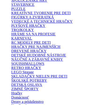
SPOLOČENSKÉ HRY
STAVEBNICE
PUZZLE
KREATÍVNE TVORENIE PRE DETI
FIGÚRKY A ZVIERATKÁ
VEDECKÉ A TECHNICKÉ HRAČKY
PLYŠOVÉ HRAČKY
TROJKOLKY
HRÁME SA NA PROFESIE
KARNEVAL
RC MODELY PRE DETI
HRAČKY PRE NAJMENŠÍCH
DREVENÉ HRAČKY
DETSKÉ HUDOBNÉ NÁSTROJE
NÁUČNÉ A ZÁBAVNÉ KNIHY
SQUISHMALLOWS
RETRO HRAČKY
LEGO Storage
SKLADAČKY NIELEN PRE DETI
ŠKOLSKÉ POTREBY
DETSKÁ OSLAVA
ZIMNÉ ŠPORTY
Hračky
Domácnosť
Drony a príslušenstvo