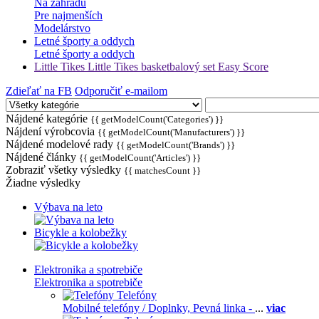
Na záhradu
Pre najmenších
Modelárstvo
Letné športy a oddych
Letné športy a oddych
Little Tikes Little Tikes basketbalový set Easy Score
Zdieľať na FB
Odporučiť e-mailom
Nájdené kategórie
{{ getModelCount('Categories') }}
Nájdení výrobcovia
{{ getModelCount('Manufacturers') }}
Nájdené modelové rady
{{ getModelCount('Brands') }}
Nájdené články
{{ getModelCount('Articles') }}
Zobraziť všetky výsledky
{{ matchesCount }}
Žiadne výsledky
Výbava na leto
Bicykle a kolobežky
Elektronika a spotrebiče
Elektronika a spotrebiče
Telefóny
Mobilné telefóny / Doplnky,
Pevná linka -
...
viac