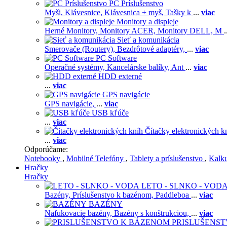
PC Príslušenstvo
Myši,
Klávesnice,
Klávesnica + myš,
Tašky k
...
viac
Monitory a displeje
Herné Monitory,
Monitory ACER,
Monitory DELL,
M
.
Sieť a komunikácia
Smerovače (Routery),
Bezdrôtové adaptéry,
...
viac
PC Software
Operačné systémy,
Kancelárske balíky,
Ant
...
viac
HDD externé
...
viac
GPS navigácie
GPS navigácie,
...
viac
USB kľúče
...
viac
Čítačky elektronických k
...
viac
Odporúčame:
Notebooky
,
Mobilné Telefóny
,
Tablety a príslušenstvo
,
Kalk
Hračky
Hračky
LETO - SLNKO - VOD
Bazény,
Príslušenstvo k bazénom,
Paddleboa
...
viac
BAZÉNY
Nafukovacie bazény,
Bazény s konštrukciou,
...
viac
PRISLUŠENS