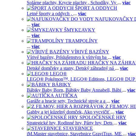
Solárne plachty,
Krycie plachty ,
Schodíky,
Vy
...
viac
ŠPORT A ODDYCH
Letné športy a oddych ,
...
viac
NAFUKOVAČKY 
...
viac
ŠMYKĽAVKY
...
viac
TRAMPOLÍNY
...
viac
VÍRIVÉ BAZÉNY
Vírivé bazény,
Príslušenstvo k vírivým ba
...
viac
HRAČKY NA ZÁHR
Detské domčeky a stany,
Detský záhradný ná
...
viac
LEGO®
LEGO® Pokémon™,
LEGO® Editions,
LEGO® DUP
BÁBIKY
Bábiky Baby Born,
Bábiky Baby Annabell,
Bábi
...
viac
AUTÍČKA
Garáže a hracie sety,
Technické stroje a a
...
viac
Z FILMOV, 
Gabby a jej kúzelný domček,
Ako vycvičiť
...
viac
SPOLOČENSKÉ HRY
Strategické hry,
Rodinné hry,
Párty hry,
Dets
...
viac
STAVEBNICE
iM.Master stavebnice,
Stavebnice GraviTrax,
ME
...
viac