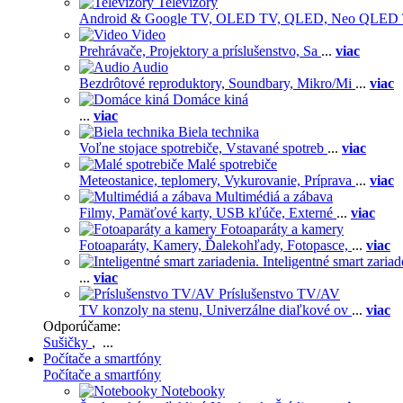
Televízory
Android & Google TV,
OLED TV,
QLED, Neo QLED
Video
Prehrávače,
Projektory a príslušenstvo,
Sa
...
viac
Audio
Bezdrôtové reproduktory,
Soundbary,
Mikro/Mi
...
viac
Domáce kiná
...
viac
Biela technika
Voľne stojace spotrebiče,
Vstavané spotreb
...
viac
Malé spotrebiče
Meteostanice, teplomery,
Vykurovanie,
Príprava
...
viac
Multimédiá a zábava
Filmy,
Pamäťové karty,
USB kľúče,
Externé
...
viac
Fotoaparáty a kamery
Fotoaparáty,
Kamery,
Ďalekohľady,
Fotopasce,
...
viac
Inteligentné smart zariad
...
viac
Príslušenstvo TV/AV
TV konzoly na stenu,
Univerzálne diaľkové ov
...
viac
Odporúčame:
Sušičky
, ...
Počítače a smartfóny
Počítače a smartfóny
Notebooky