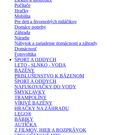
Počítače
Hračky
Mobilita
Pre deti a štvornohých miláčikov
Domáce potreby
Záhrada
Náradie
Nábytok a zariadenie domácnosti a záhrady
Domácnosť
Fotovoltika
ŠPORT A ODDYCH
LETO - SLNKO - VODA
BAZÉNY
PRISLUŠENSTVO K BÁZENOM
ŠPORT A ODDYCH
NAFUKOVAČKY DO VODY
ŠMYKĽAVKY
TRAMPOLÍNY
VÍRIVÉ BAZÉNY
HRAČKY NA ZÁHRADU
LEGO®
BÁBIKY
AUTÍČKA
Z FILMOV, HIER A ROZPRÁVOK