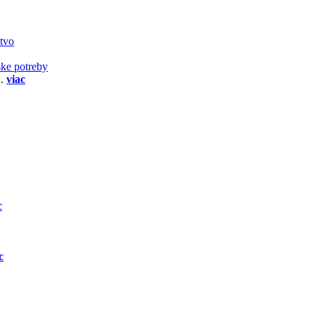
stvo
ske potreby
..
viac
c
c