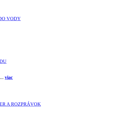
DO VODY
ADU
...
viac
HIER A ROZPRÁVOK