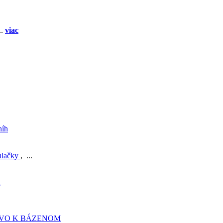
..
viac
níh
ulačky
, ...
A
TVO K BÁZENOM