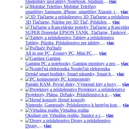
Študentský spoľahlivý Notebook,
Štúdium
...
viac
Mobilné Telefóny
smartfóny Samsung,
iPhone,
smartfóny Xiaomi,
t
...
viac
3D Tlačiarne a príslušen
3D Tlačiarne,
Náplne pre 3D Tlač,
Príslušen
...
viac
Tlačiarne a Kancelár
SUPER Dopredaj EPSON TANK,
Tlačiarne,
Tankové
.
Tablety a príslušenstvo
Tablety,
Púzdra,
Príslušenstvo pre tablety,
...
viac
Počítače
All in one PC,
Zostavy PC,
Mini PC,
...
viac
Gaming
Gaming PC a notebooky,
Gaming monitory a pro
...
viac
Nositeľná elektronika
Detské smart hodinky,
Smart náramky,
Smart h
...
viac
PC komponenty
Pamäte RAM,
Pevné disky,
Výmenné kity a boxy
...
via
Projektory a príslušenstvo
Projektory,
Plátna,
Držiaky,
Príslušenstvo k p
...
viac
Herné konzoly
Nintendo,
Gamepady,
Príslušenstvo k herným kon
...
via
Virtuálna realita
Okuliare pre Virtuálnu realitu,
Stanice a s
...
viac
Drony a príslušenstvo
Drony,
...
viac