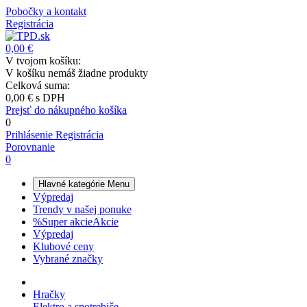
Pobočky a kontakt
Registrácia
0,00 €
V tvojom košíku:
V košíku nemáš žiadne produkty
Celková suma:
0,00 €
s DPH
Prejsť do nákupného košíka
0
Prihlásenie
Registrácia
Porovnanie
0
Hlavné kategórie
Menu
Výpredaj
Trendy v našej ponuke
%
Super akcie
Akcie
Výpredaj
Klubové ceny
Vybrané značky
Hračky
Elektro a spotrebiče